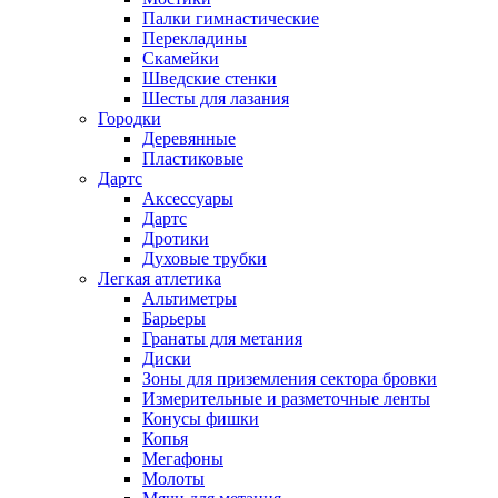
Палки гимнастические
Перекладины
Скамейки
Шведские стенки
Шесты для лазания
Городки
Деревянные
Пластиковые
Дартс
Аксессуары
Дартс
Дротики
Духовые трубки
Легкая атлетика
Альтиметры
Барьеры
Гранаты для метания
Диски
Зоны для приземления сектора бровки
Измерительные и разметочные ленты
Конусы фишки
Копья
Мегафоны
Молоты