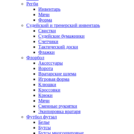
Регби
Инвентарь
Мячи
Форма
Судейский и тренерский инвентарь
Свистки
Судейские бумажники
Счетчики
Тактический доски
Флажки
Флорбол
Аксессуары
Ворота
Вратарские шлема
Игровая форма
Клюшки
Кроссовки
Крюки
Мячи
Сменные рукоятки
Экипировка вратаря
Футбол футзал
Белье
Бутсы
Бутсы многошиповые