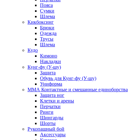
Пояса
Сумки
Шлема
Кикбоксинг
Брюки
Одежда
Трусы
Шлема
Кудо
Кимоно
Накладки
Кунг-фу (У-шу)
Защита
Обувь для Кунг-фу (У-шу)
Униформа
ММА Контактные и смешанные единоборства
Защита ног
Клетки и арены
Перчатки
Ринги
Шингарды
Шорты
Рукопашный бой
Аксессуары