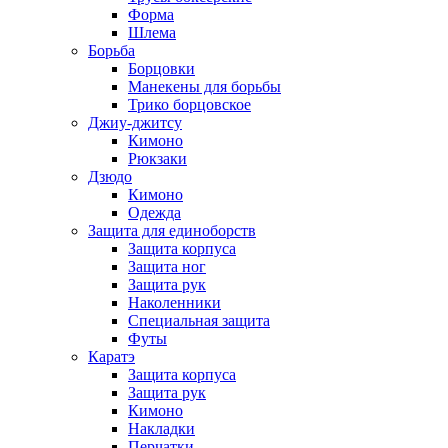
Форма
Шлема
Борьба
Борцовки
Манекены для борьбы
Трико борцовское
Джиу-джитсу
Кимоно
Рюкзаки
Дзюдо
Кимоно
Одежда
Защита для единоборств
Защита корпуса
Защита ног
Защита рук
Наколенники
Специальная защита
Футы
Каратэ
Защита корпуса
Защита рук
Кимоно
Накладки
Перчатки