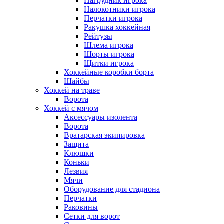
Нагрудник игрока
Налокотники игрока
Перчатки игрока
Ракушка хоккейная
Рейтузы
Шлема игрока
Шорты игрока
Щитки игрока
Хоккейные коробки борта
Шайбы
Хоккей на траве
Ворота
Хоккей с мячом
Аксессуары изолента
Ворота
Вратарская экипировка
Защита
Клюшки
Коньки
Лезвия
Мячи
Оборудование для стадиона
Перчатки
Раковины
Сетки для ворот