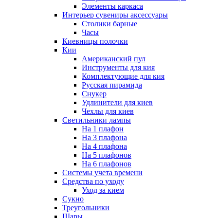
Элементы каркаса
Интерьер сувениры аксессуары
Столики барные
Часы
Киевницы полочки
Кии
Американский пул
Инструменты для кия
Комплектующие для кия
Русская пирамида
Снукер
Удлинители для киев
Чехлы для киев
Светильники лампы
На 1 плафон
На 3 плафона
На 4 плафона
На 5 плафонов
На 6 плафонов
Системы учета времени
Средства по уходу
Уход за кием
Сукно
Треугольники
Шары