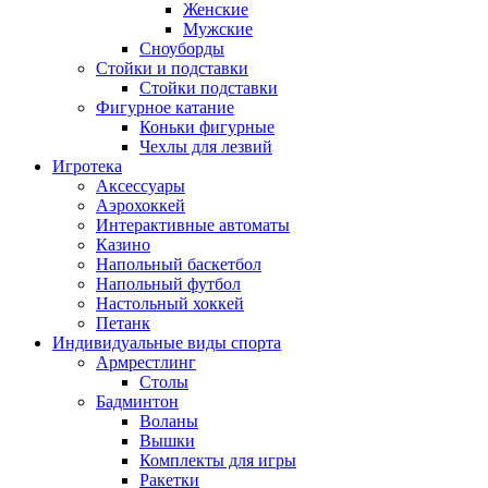
Женские
Мужские
Сноуборды
Стойки и подставки
Cтойки подставки
Фигурное катание
Коньки фигурные
Чехлы для лезвий
Игротека
Аксессуары
Аэрохоккей
Интерактивные автоматы
Казино
Напольный баскетбол
Напольный футбол
Настольный хоккей
Петанк
Индивидуальные виды спорта
Армрестлинг
Столы
Бадминтон
Воланы
Вышки
Комплекты для игры
Ракетки