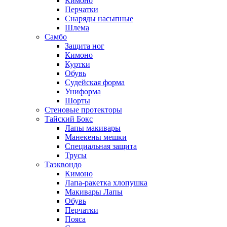
Кимоно
Перчатки
Снаряды насыпные
Шлема
Самбо
Защита ног
Кимоно
Куртки
Обувь
Судейская форма
Униформа
Шорты
Стеновые протекторы
Тайский Бокс
Лапы макивары
Манекены мешки
Специальная защита
Трусы
Таэквондо
Кимоно
Лапа-ракетка хлопушка
Макивары Лапы
Обувь
Перчатки
Пояса