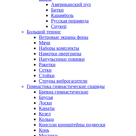
Американский пул
Битки
Карамболь
Русская пирамида
Снукер
Большой теннис
Ветровые экраны фоны
Мячи
Наборы комплекты
Намотки овергрипы
Напульсники повязки
Ракетки
Сетки
Стойки
Струны виброгасители
Гимнастика гимнастические снаряды
Бревна гимнастические
Брусья
Доски
Канаты
Козел
Кольца
Консоли кронштейны подвески
Конь
Мостики