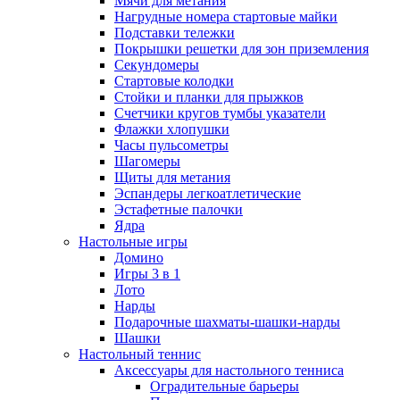
Мячи для метания
Нагрудные номера стартовые майки
Подставки тележки
Покрышки решетки для зон приземления
Секундомеры
Стартовые колодки
Стойки и планки для прыжков
Счетчики кругов тумбы указатели
Флажки хлопушки
Часы пульсометры
Шагомеры
Щиты для метания
Эспандеры легкоатлетические
Эстафетные палочки
Ядра
Настольные игры
Домино
Игры 3 в 1
Лото
Нарды
Подарочные шахматы-шашки-нарды
Шашки
Настольный теннис
Аксессуары для настольного тенниса
Оградительные барьеры