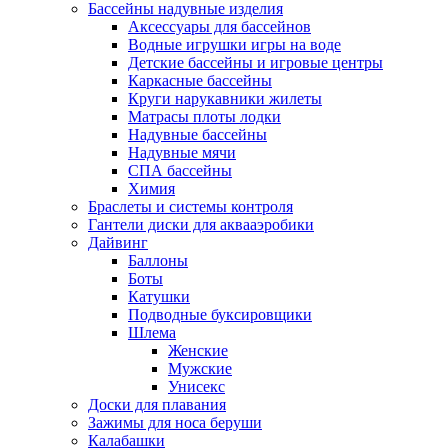
Бассейны надувные изделия
Аксессуары для бассейнов
Водные игрушки игры на воде
Детские бассейны и игровые центры
Каркасные бассейны
Круги нарукавники жилеты
Матрасы плоты лодки
Надувные бассейны
Надувные мячи
СПА бассейны
Химия
Браслеты и системы контроля
Гантели диски для аквааэробики
Дайвинг
Баллоны
Боты
Катушки
Подводные буксировщики
Шлема
Женские
Мужские
Унисекс
Доски для плавания
Зажимы для носа беруши
Калабашки