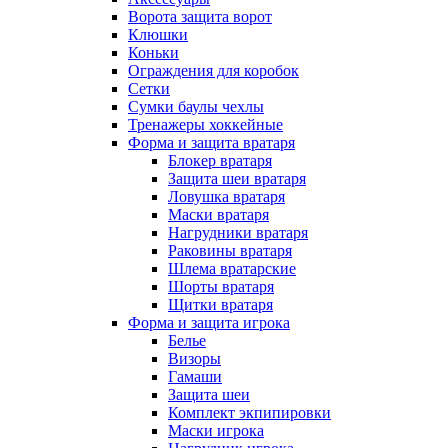
Ворота защита ворот
Клюшки
Коньки
Ограждения для коробок
Сетки
Сумки баулы чехлы
Тренажеры хоккейные
Форма и защита вратаря
Блокер вратаря
Защита шеи вратаря
Ловушка вратаря
Маски вратаря
Нагрудники вратаря
Раковины вратаря
Шлема вратарские
Шорты вратаря
Щитки вратаря
Форма и защита игрока
Белье
Визоры
Гамаши
Защита шеи
Комплект экпипировки
Маски игрока