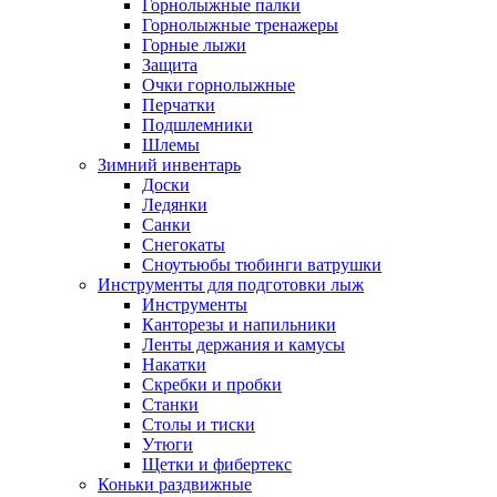
Горнолыжные палки
Горнолыжные тренажеры
Горные лыжи
Защита
Очки горнолыжные
Перчатки
Подшлемники
Шлемы
Зимний инвентарь
Доски
Ледянки
Санки
Снегокаты
Сноутьюбы тюбинги ватрушки
Инструменты для подготовки лыж
Инструменты
Канторезы и напильники
Ленты держания и камусы
Накатки
Скребки и пробки
Станки
Столы и тиски
Утюги
Щетки и фибертекс
Коньки раздвижные