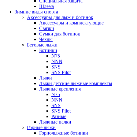
Специальная защита
Шлема
Зимние виды спорта
Аксессуары для лыж и ботинок
Аксессуары и комплектующие
Связки
Сумки для ботинок
Чехлы
Беговые лыжи
Ботинки
N75
NNN
SNS
SNS Pilot
Лыжи
Лыжи детские лыжные комплекты
Лыжные крепления
N75
NNN
SNS
SNS Pilot
Разные
Лыжные палки
Горные лыжи
Горнoлыжные ботинки