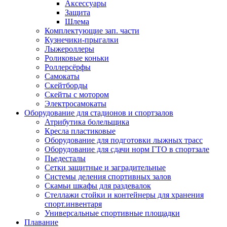
Аксессуары
Защита
Шлема
Комплектующие зап. части
Кузнечики-прыгалки
Лыжероллеры
Роликовые коньки
Роллерсёрфы
Самокаты
Скейтборды
Скейты с мотором
Электросамокаты
Оборудование для стадионов и спортзалов
Атрибутика болельщика
Кресла пластиковые
Оборудование для подготовки лыжных трасс
Оборудование для сдачи норм ГТО в спортзале
Пьедесталы
Сетки защитные и заградительные
Системы деления спортивных залов
Скамьи шкафы для раздевалок
Стеллажи стойки и контейнеры для хранения
спорт.инвентаря
Универсальные спортивные площадки
Плавание