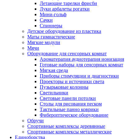
Летающие тарелки фрисби
Луки арбалеты рогатки
Мини-гольф
Сачки
Спиннеры
Детское оборудование из пластика
Маты гимнастические
Мягкие модули
Мячи
Оборудование для сенсорных комнат
Ароматерапия аудиотерапия ионизация
Готовые наборы для сенсорных комнат
Мягкая среда
Приборы стимуляции и диагностики
Проекторы и источники света
Пузырьковые колонны
Светильники
Световые панели потолки
Столы для рисования песком
Тактильные панно коврики
Фибероптическое оборудование
Обручи
Спортивные комплексы деревянные
Спортивные комплексы металлические
Единоборства