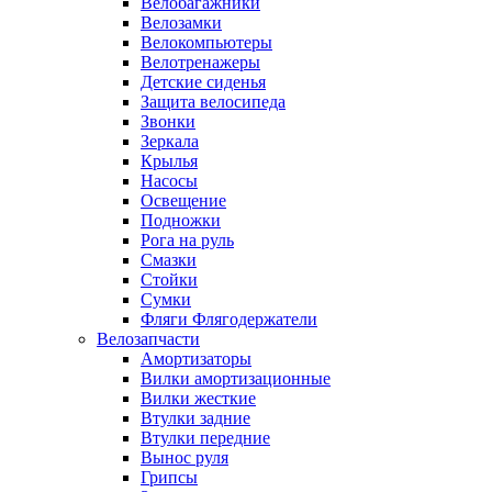
Велобагажники
Велозамки
Велокомпьютеры
Велотренажеры
Детские сиденья
Защита велосипеда
Звонки
Зеркала
Крылья
Насосы
Освещение
Подножки
Рога на руль
Смазки
Стойки
Сумки
Фляги Флягодержатели
Велозапчасти
Амортизаторы
Вилки амортизационные
Вилки жесткие
Втулки задние
Втулки передние
Вынос руля
Грипсы