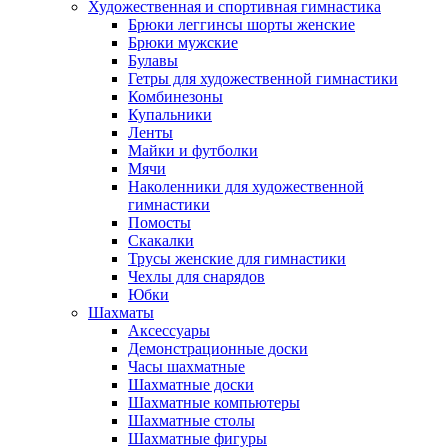
Художественная и спортивная гимнастика
Брюки леггинсы шорты женские
Брюки мужские
Булавы
Гетры для художественной гимнастики
Комбинезоны
Купальники
Ленты
Майки и футболки
Мячи
Наколенники для художественной
гимнастики
Помосты
Скакалки
Трусы женские для гимнастики
Чехлы для снарядов
Юбки
Шахматы
Аксессуары
Демонстрационные доски
Часы шахматные
Шахматные доски
Шахматные компьютеры
Шахматные столы
Шахматные фигуры