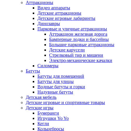
Аттракционы
Видео аппараты
Детские аттракционы
Детские игровые лабиринты
Динозавры
Парковые и уличные аттракционы
Аттракцион железная дорога
Бамперные лодки и бассейны
Большие парковые аттракционы
Детские карусели
Стрелковый тир и мишени
Электро-механические качалки
Силомеры
Батуты
Батуты для помещений
Батуты для улицы
Водные батуты и горки
Надувные батуты
Детская мебель
Детские игровые и спортивные товары
Детские игры
Бумеранги
Игрушки Yo Yo
Кегли
Кольцебросы