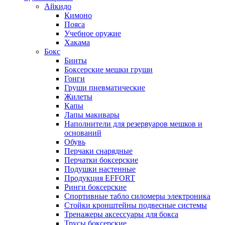
Айкидо
Кимоно
Пояса
Учебное оружие
Хакама
Бокс
Бинты
Боксерские мешки груши
Гонги
Груши пневматические
Жилеты
Капы
Лапы макивары
Наполнители для резервуаров мешков и
оснований
Обувь
Перчаки снарядные
Перчатки боксерские
Подушки настенные
Продукция EFFORT
Ринги боксерские
Спортивные табло силомеры электроника
Стойки кронштейны подвесные системы
Тренажеры аксессуары для бокса
Трусы боксерские