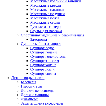
Массажные коврики и тапочки
Массажные кресла
Массажные накидки
Массажные подушки
Массажные пояса
Массажные столы
Ручные массажеры
Стулья для массажа
Спортивная медицина и реабилитация
Заморозка
Суппорты бинты защита
Суппорт бедра
Суппорт голени
Суппорт голеностопа
Суппорт запястья
Суппорт колена
Суппорт локтя
Суппорт спины
Летние виды спорта
Беговелы
Гироскутеры
Детские велосипеды
Детские машины
Джамперы
Защита шлема аксессуары