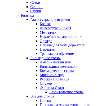
Сетки
Стойки
Сумки
Бильярд
Аксессуары для игроков
Брелки
Литература и DVD
Мел тальк
Наклейки насадки вставки
Одежда
Пеналы для мела держатели
Перчатки
Тренажеры обучение
Бильярдные столы
Американский пул
Бильярдные коллекции
Коммерческие столы
Мини-бильярд
Русская пирамида
Снукер
Фабрика Старт
Любительские столы
Все для столов
Плиты
Покрывала чехлы столешницы