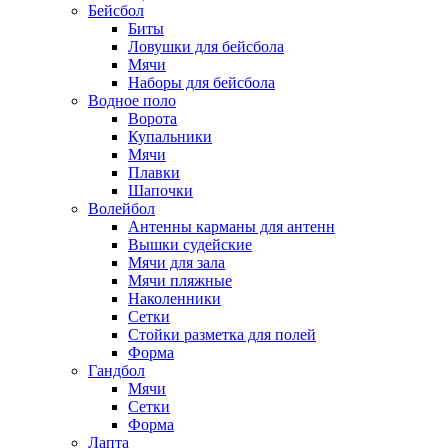
Бейсбол
Биты
Ловушки для бейсбола
Мячи
Наборы для бейсбола
Водное поло
Ворота
Купальники
Мячи
Плавки
Шапочки
Волейбол
Антенны карманы для антенн
Вышки судейские
Мячи для зала
Мячи пляжные
Наколенники
Сетки
Стойки разметка для полей
Форма
Гандбол
Мячи
Сетки
Форма
Лапта