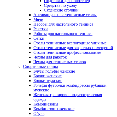
Подставки для полотенец
Средства по уходу
Судейские столики
Антивандальные теннисные столы
Мячи
Наборы для настольного тенниса
Ракетки
Роботы для настольного тенниса
Сетки
Столы теннисные всепогодные уличные
Столы теннисные для закрытых помещений
Столы теннисные профессиональные
Чехлы для ракеток
Чехлы для теннисных столов
Спортивные танцы
Блузы гольфы женские
Брюки женские
Брюки мужские
Гольфы футболки комбидрессы рубашки
мужские
Женская тренировочно-разогревочная
одежда
Комбинезоны
Комбинезоны женские
Обувь