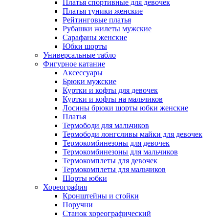
Платья спортивные для девочек
Платья туники женские
Рейтинговые платья
Рубашки жилеты мужские
Сарафаны женские
Юбки шорты
Универсальные табло
Фигурное катание
Аксессуары
Брюки мужские
Куртки и кофты для девочек
Куртки и кофты на мальчиков
Лосины брюки шорты юбки женские
Платья
Термободи для мальчиков
Термободи лонгсливы майки для девочек
Термокомбинезоны для девочек
Термокомбинезоны для мальчиков
Термокомплеты для девочек
Термокомплеты для мальчиков
Шорты юбки
Хореография
Кронштейны и стойки
Поручни
Станок хореографический