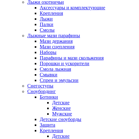
Лыжи охотничьи
Аксессуары и комплектующие
Крепления
Лыжи
Палки
Смолы
Лыжные мази парафины
Мази держания
Мази сцепления
Наборы
Парафины и мази скольжения
Порошки и ускорители
Смола лыжная
Смывки
Спреи и эмульсии
Снегоступы
Сноубординг
Ботинки
Детские
Женские
Мужские
Детские сноуборды
Защита
Крепления
Детские