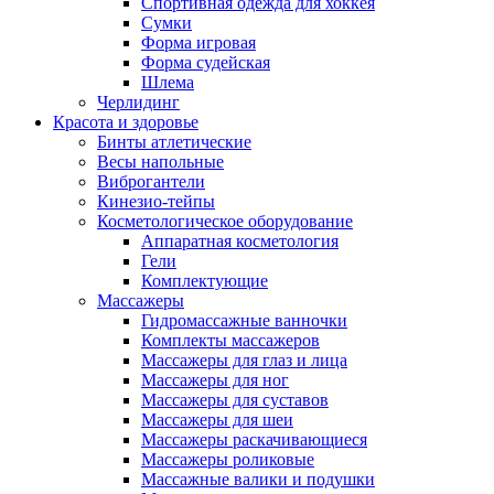
Спортивная одежда для хоккея
Сумки
Форма игровая
Форма судейская
Шлема
Черлидинг
Красота и здоровье
Бинты атлетические
Весы напольные
Виброгантели
Кинезио-тейпы
Косметологическое оборудование
Аппаратная косметология
Гели
Комплектующие
Массажеры
Гидромассажные ванночки
Комплекты массажеров
Массажеры для глаз и лица
Массажеры для ног
Массажеры для суставов
Массажеры для шеи
Массажеры раскачивающиеся
Массажеры роликовые
Массажные валики и подушки