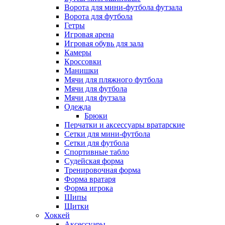
Ворота для мини-футбола футзала
Ворота для футбола
Гетры
Игровая арена
Игровая обувь для зала
Камеры
Кроссовки
Манишки
Мячи для пляжного футбола
Мячи для футбола
Мячи для футзала
Одежда
Брюки
Перчатки и аксессуары вратарские
Сетки для мини-футбола
Сетки для футбола
Спортивные табло
Судейская форма
Тренировочная форма
Форма вратаря
Форма игрока
Шипы
Щитки
Хоккей
Аксессуары