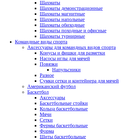
Шахматы
Шахматы демонстрационные
Шахматы магнитные
Шахматы напольные
Шахматы обиходные
Шахматы походные и офисные
Шахматы турнирные
Командные виды спорта
Аксессуары для командных видов спорта
Конусы и фишки для разметки
Насосы иглы для мячей
Повязки
Напульсники
Разное
Сумки сетки и контейнера для мячей
Американский футбол
Баскетбол
Аксессуары
Баскетбольные стойки
Кольца баскетбольные
Мячи
Сетки
Фермы баскетбольные
Форма
Щиты баскетбольные