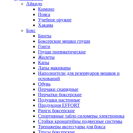
Айкидо
Кимоно
Пояса
Учебное оружие
Хакама
Бокс
Бинты
Боксерские мешки груши
Гонги
Груши пневматические
Жилеты
Капы
Лапы макивары
Наполнители для резервуаров мешков и
оснований
Обувь
Перчаки снарядные
Перчатки боксерские
Подушки настенные
Продукция EFFORT
Ринги боксерские
Спортивные табло силомеры электроника
Стойки кронштейны подвесные системы
Тренажеры аксессуары для бокса
Трусы боксерские