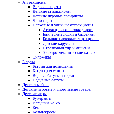
Аттракционы
Видео аппараты
Детские аттракционы
Детские игровые лабиринты
Динозавры
Парковые и уличные аттракционы
Аттракцион железная дорога
Бамперные лодки и бассейны
Большие парковые аттракционы
Детские карусели
Стрелковый тир и мишени
Электро-механические качалки
Силомеры
Батуты
Батуты для помещений
Батуты для улицы
Водные батуты и горки
Надувные батуты
Детская мебель
Детские игровые и спортивные товары
Детские игры
Бумеранги
Игрушки Yo Yo
Кегли
Кольцебросы