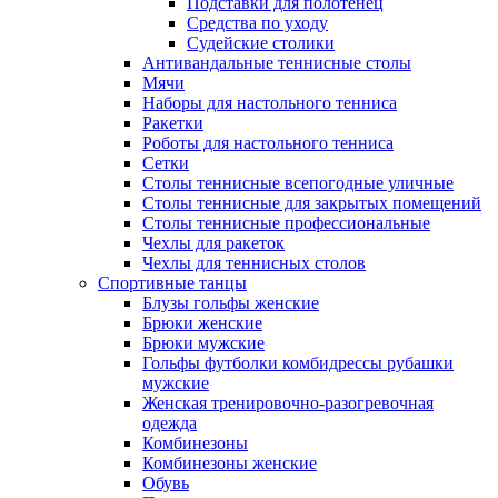
Подставки для полотенец
Средства по уходу
Судейские столики
Антивандальные теннисные столы
Мячи
Наборы для настольного тенниса
Ракетки
Роботы для настольного тенниса
Сетки
Столы теннисные всепогодные уличные
Столы теннисные для закрытых помещений
Столы теннисные профессиональные
Чехлы для ракеток
Чехлы для теннисных столов
Спортивные танцы
Блузы гольфы женские
Брюки женские
Брюки мужские
Гольфы футболки комбидрессы рубашки
мужские
Женская тренировочно-разогревочная
одежда
Комбинезоны
Комбинезоны женские
Обувь