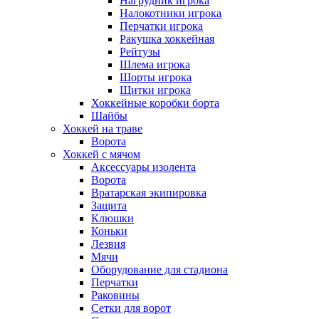
Нагрудник игрока
Налокотники игрока
Перчатки игрока
Ракушка хоккейная
Рейтузы
Шлема игрока
Шорты игрока
Щитки игрока
Хоккейные коробки борта
Шайбы
Хоккей на траве
Ворота
Хоккей с мячом
Аксессуары изолента
Ворота
Вратарская экипировка
Защита
Клюшки
Коньки
Лезвия
Мячи
Оборудование для стадиона
Перчатки
Раковины
Сетки для ворот