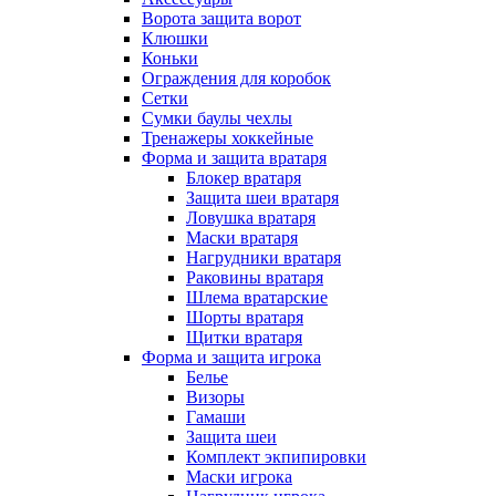
Ворота защита ворот
Клюшки
Коньки
Ограждения для коробок
Сетки
Сумки баулы чехлы
Тренажеры хоккейные
Форма и защита вратаря
Блокер вратаря
Защита шеи вратаря
Ловушка вратаря
Маски вратаря
Нагрудники вратаря
Раковины вратаря
Шлема вратарские
Шорты вратаря
Щитки вратаря
Форма и защита игрока
Белье
Визоры
Гамаши
Защита шеи
Комплект экпипировки
Маски игрока