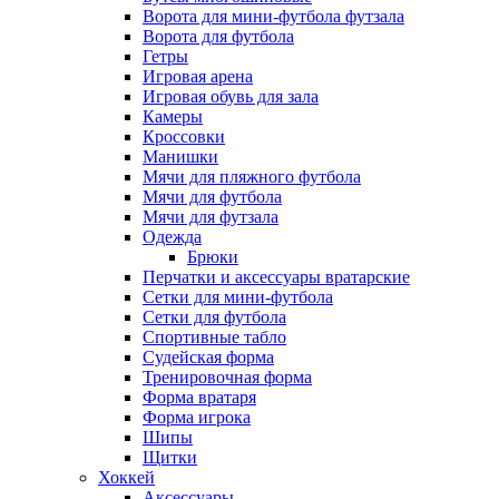
Ворота для мини-футбола футзала
Ворота для футбола
Гетры
Игровая арена
Игровая обувь для зала
Камеры
Кроссовки
Манишки
Мячи для пляжного футбола
Мячи для футбола
Мячи для футзала
Одежда
Брюки
Перчатки и аксессуары вратарские
Сетки для мини-футбола
Сетки для футбола
Спортивные табло
Судейская форма
Тренировочная форма
Форма вратаря
Форма игрока
Шипы
Щитки
Хоккей
Аксессуары