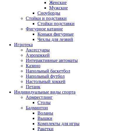
Женские
Мужские
Сноуборды
Стойки и подставки
Cтойки подставки
Фигурное катание
Коньки фигурные
Чехлы для лезвий
Игротека
Аксессуары
Аэрохоккей
Интерактивные автоматы
Казино
Напольный баскетбол
Напольный футбол
Настольный хоккей
Петанк
Индивидуальные виды спорта
Армрестлинг
Столы
Бадминтон
Воланы
Вышки
Комплекты для игры
Ракетки