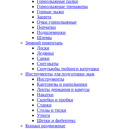
Горнолыжные палки
Горнолыжные тренажеры
Горные лыжи
Защита
Очки горнолыжные
Перчатки
Подшлемники
Шлемы
Зимний инвентарь
Доски
Ледянки
Санки
Снегокаты
Сноутьюбы тюбинги ватрушки
Инструменты для подготовки лыж
Инструменты
Канторезы и напильники
Ленты держания и камусы
Накатки
Скребки и пробки
Станки
Столы и тиски
Утюги
Щетки и фибертекс
Коньки раздвижные