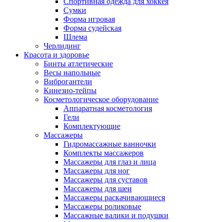
Спортивная одежда для хоккея
Сумки
Форма игровая
Форма судейская
Шлема
Черлидинг
Красота и здоровье
Бинты атлетические
Весы напольные
Виброгантели
Кинезио-тейпы
Косметологическое оборудование
Аппаратная косметология
Гели
Комплектующие
Массажеры
Гидромассажные ванночки
Комплекты массажеров
Массажеры для глаз и лица
Массажеры для ног
Массажеры для суставов
Массажеры для шеи
Массажеры раскачивающиеся
Массажеры роликовые
Массажные валики и подушки