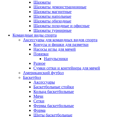
Шахматы
Шахматы демонстрационные
Шахматы магнитные
Шахматы напольные
Шахматы обиходные
Шахматы походные и офисные
Шахматы турнирные
Командные виды спорта
Аксессуары для командных видов спорта
Конусы и фишки для разметки
Насосы иглы для мячей
Повязки
Напульсники
Разное
Сумки сетки и контейнера для мячей
Американский футбол
Баскетбол
Аксессуары
Баскетбольные стойки
Кольца баскетбольные
Мячи
Сетки
Фермы баскетбольные
Форма
Щиты баскетбольные