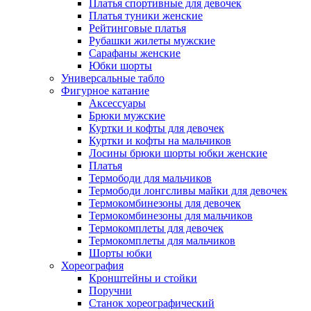
Платья спортивные для девочек
Платья туники женские
Рейтинговые платья
Рубашки жилеты мужские
Сарафаны женские
Юбки шорты
Универсальные табло
Фигурное катание
Аксессуары
Брюки мужские
Куртки и кофты для девочек
Куртки и кофты на мальчиков
Лосины брюки шорты юбки женские
Платья
Термободи для мальчиков
Термободи лонгсливы майки для девочек
Термокомбинезоны для девочек
Термокомбинезоны для мальчиков
Термокомплеты для девочек
Термокомплеты для мальчиков
Шорты юбки
Хореография
Кронштейны и стойки
Поручни
Станок хореографический