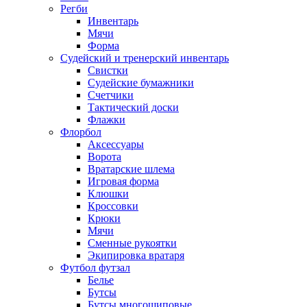
Регби
Инвентарь
Мячи
Форма
Судейский и тренерский инвентарь
Свистки
Судейские бумажники
Счетчики
Тактический доски
Флажки
Флорбол
Аксессуары
Ворота
Вратарские шлема
Игровая форма
Клюшки
Кроссовки
Крюки
Мячи
Сменные рукоятки
Экипировка вратаря
Футбол футзал
Белье
Бутсы
Бутсы многошиповые