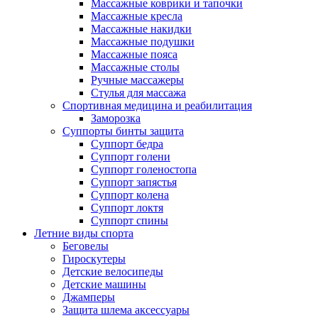
Массажные коврики и тапочки
Массажные кресла
Массажные накидки
Массажные подушки
Массажные пояса
Массажные столы
Ручные массажеры
Стулья для массажа
Спортивная медицина и реабилитация
Заморозка
Суппорты бинты защита
Суппорт бедра
Суппорт голени
Суппорт голеностопа
Суппорт запястья
Суппорт колена
Суппорт локтя
Суппорт спины
Летние виды спорта
Беговелы
Гироскутеры
Детские велосипеды
Детские машины
Джамперы
Защита шлема аксессуары