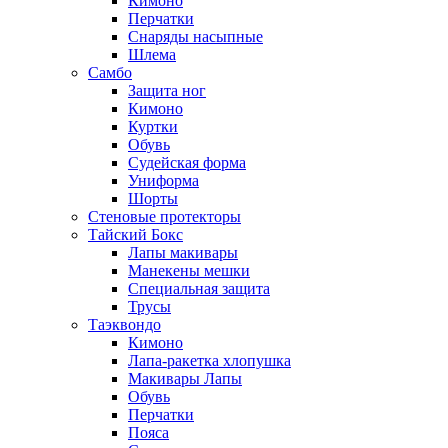
Кимоно
Перчатки
Снаряды насыпные
Шлема
Самбо
Защита ног
Кимоно
Куртки
Обувь
Судейская форма
Униформа
Шорты
Стеновые протекторы
Тайский Бокс
Лапы макивары
Манекены мешки
Специальная защита
Трусы
Таэквондо
Кимоно
Лапа-ракетка хлопушка
Макивары Лапы
Обувь
Перчатки
Пояса