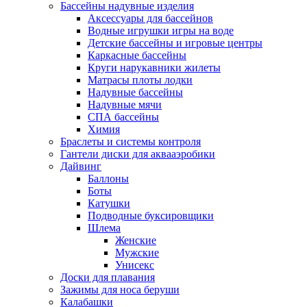
Бассейны надувные изделия
Аксессуары для бассейнов
Водные игрушки игры на воде
Детские бассейны и игровые центры
Каркасные бассейны
Круги нарукавники жилеты
Матрасы плоты лодки
Надувные бассейны
Надувные мячи
СПА бассейны
Химия
Браслеты и системы контроля
Гантели диски для аквааэробики
Дайвинг
Баллоны
Боты
Катушки
Подводные буксировщики
Шлема
Женские
Мужские
Унисекс
Доски для плавания
Зажимы для носа беруши
Калабашки