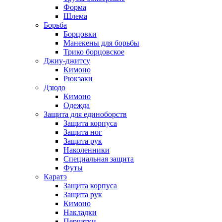
Форма
Шлема
Борьба
Борцовки
Манекены для борьбы
Трико борцовское
Джиу-джитсу
Кимоно
Рюкзаки
Дзюдо
Кимоно
Одежда
Защита для единоборств
Защита корпуса
Защита ног
Защита рук
Наколенники
Специальная защита
Футы
Каратэ
Защита корпуса
Защита рук
Кимоно
Накладки
Перчатки