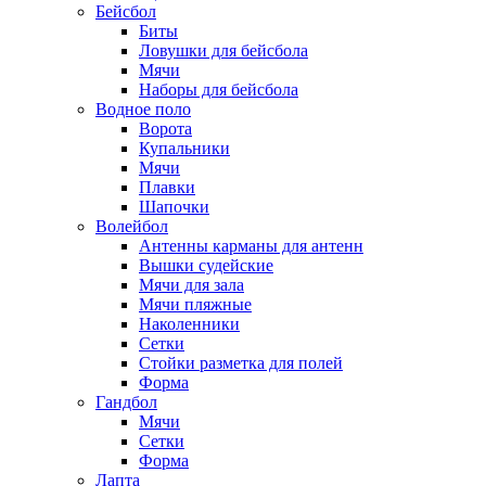
Бейсбол
Биты
Ловушки для бейсбола
Мячи
Наборы для бейсбола
Водное поло
Ворота
Купальники
Мячи
Плавки
Шапочки
Волейбол
Антенны карманы для антенн
Вышки судейские
Мячи для зала
Мячи пляжные
Наколенники
Сетки
Стойки разметка для полей
Форма
Гандбол
Мячи
Сетки
Форма
Лапта