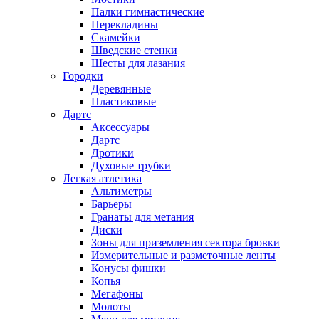
Палки гимнастические
Перекладины
Скамейки
Шведские стенки
Шесты для лазания
Городки
Деревянные
Пластиковые
Дартс
Аксессуары
Дартс
Дротики
Духовые трубки
Легкая атлетика
Альтиметры
Барьеры
Гранаты для метания
Диски
Зоны для приземления сектора бровки
Измерительные и разметочные ленты
Конусы фишки
Копья
Мегафоны
Молоты