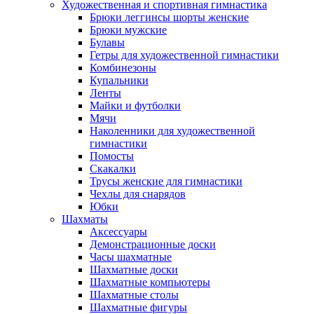
Художественная и спортивная гимнастика
Брюки леггинсы шорты женские
Брюки мужские
Булавы
Гетры для художественной гимнастики
Комбинезоны
Купальники
Ленты
Майки и футболки
Мячи
Наколенники для художественной
гимнастики
Помосты
Скакалки
Трусы женские для гимнастики
Чехлы для снарядов
Юбки
Шахматы
Аксессуары
Демонстрационные доски
Часы шахматные
Шахматные доски
Шахматные компьютеры
Шахматные столы
Шахматные фигуры