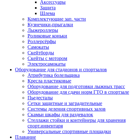
Аксессуары
Защита
Шлема
Комплектующие зап. части
Кузнечики-прыгалки
Лыжероллеры
Роликовые коньки
Роллерсёрфы
Самокаты
Скейтборды
Скейты с мотором
Электросамокаты
Оборудование для стадионов и спортзалов
Атрибутика болельщика
Кресла пластиковые
Оборудование для подготовки лыжных трасс
Оборудование для сдачи норм ГТО в спортзале
Пьедесталы
Сетки защитные и заградительные
Системы деления спортивных залов
Скамьи шкафы для раздевалок
Стеллажи стойки и контейнеры для хранения
спорт.инвентаря
Универсальные спортивные площадки
Плавание