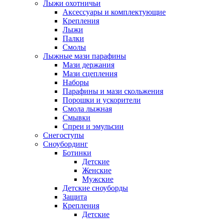
Лыжи охотничьи
Аксессуары и комплектующие
Крепления
Лыжи
Палки
Смолы
Лыжные мази парафины
Мази держания
Мази сцепления
Наборы
Парафины и мази скольжения
Порошки и ускорители
Смола лыжная
Смывки
Спреи и эмульсии
Снегоступы
Сноубординг
Ботинки
Детские
Женские
Мужские
Детские сноуборды
Защита
Крепления
Детские