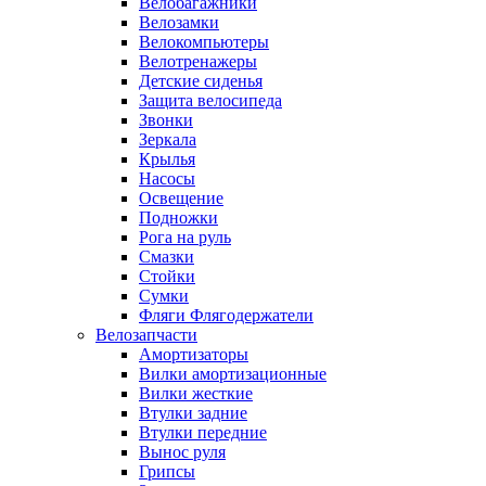
Велобагажники
Велозамки
Велокомпьютеры
Велотренажеры
Детские сиденья
Защита велосипеда
Звонки
Зеркала
Крылья
Насосы
Освещение
Подножки
Рога на руль
Смазки
Стойки
Сумки
Фляги Флягодержатели
Велозапчасти
Амортизаторы
Вилки амортизационные
Вилки жесткие
Втулки задние
Втулки передние
Вынос руля
Грипсы