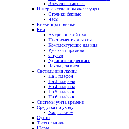
Элементы каркаса
Интерьер сувениры аксессуары
Столики барные
Часы
Киевницы полочки
Кии
Американский пул
Инструменты для кия
Комплектующие для кия
Русская пирамида
Снукер
Удлинители для киев
Чехлы для киев
Светильники лампы
На 1 плафон
На 3 плафона
На 4 плафона
На 5 плафонов
На 6 плафонов
Системы учета времени
Средства по уходу
Уход за кием
Сукно
Треугольники
Шары