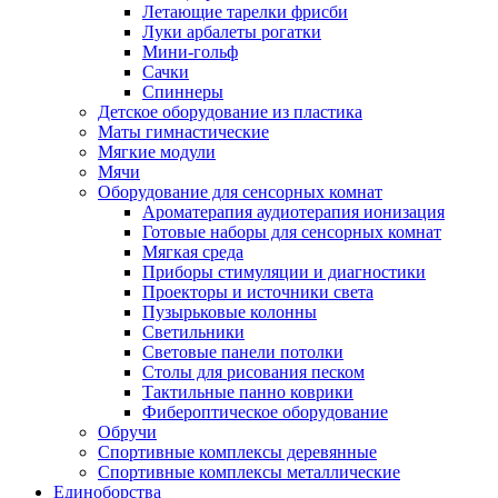
Летающие тарелки фрисби
Луки арбалеты рогатки
Мини-гольф
Сачки
Спиннеры
Детское оборудование из пластика
Маты гимнастические
Мягкие модули
Мячи
Оборудование для сенсорных комнат
Ароматерапия аудиотерапия ионизация
Готовые наборы для сенсорных комнат
Мягкая среда
Приборы стимуляции и диагностики
Проекторы и источники света
Пузырьковые колонны
Светильники
Световые панели потолки
Столы для рисования песком
Тактильные панно коврики
Фибероптическое оборудование
Обручи
Спортивные комплексы деревянные
Спортивные комплексы металлические
Единоборства