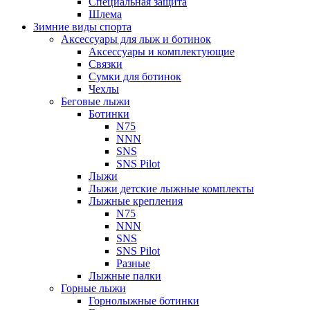
Специальная защита
Шлема
Зимние виды спорта
Аксессуары для лыж и ботинок
Аксессуары и комплектующие
Связки
Сумки для ботинок
Чехлы
Беговые лыжи
Ботинки
N75
NNN
SNS
SNS Pilot
Лыжи
Лыжи детские лыжные комплекты
Лыжные крепления
N75
NNN
SNS
SNS Pilot
Разные
Лыжные палки
Горные лыжи
Горнoлыжные ботинки