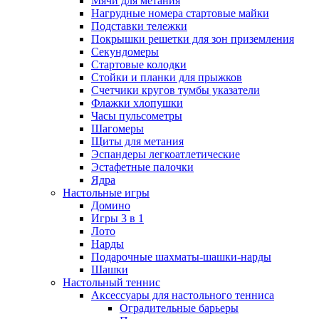
Мячи для метания
Нагрудные номера стартовые майки
Подставки тележки
Покрышки решетки для зон приземления
Секундомеры
Стартовые колодки
Стойки и планки для прыжков
Счетчики кругов тумбы указатели
Флажки хлопушки
Часы пульсометры
Шагомеры
Щиты для метания
Эспандеры легкоатлетические
Эстафетные палочки
Ядра
Настольные игры
Домино
Игры 3 в 1
Лото
Нарды
Подарочные шахматы-шашки-нарды
Шашки
Настольный теннис
Аксессуары для настольного тенниса
Оградительные барьеры