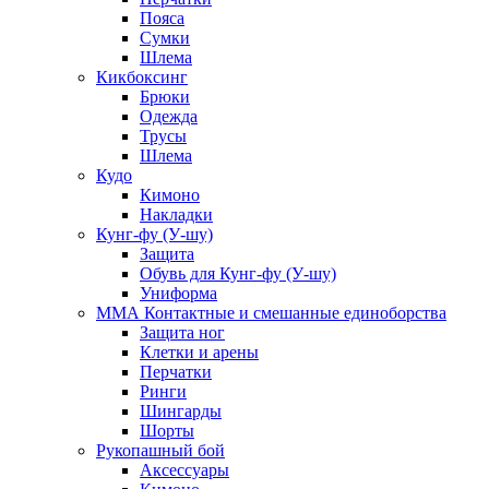
Пояса
Сумки
Шлема
Кикбоксинг
Брюки
Одежда
Трусы
Шлема
Кудо
Кимоно
Накладки
Кунг-фу (У-шу)
Защита
Обувь для Кунг-фу (У-шу)
Униформа
ММА Контактные и смешанные единоборства
Защита ног
Клетки и арены
Перчатки
Ринги
Шингарды
Шорты
Рукопашный бой
Аксессуары