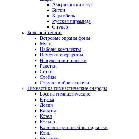
Американский пул
Битки
Карамболь
Русская пирамида
Снукер
Большой теннис
Ветровые экраны фоны
Мячи
Наборы комплекты
Намотки овергрипы
Напульсники повязки
Ракетки
Сетки
Стойки
Струны виброгасители
Гимнастика гимнастические снаряды
Бревна гимнастические
Брусья
Доски
Канаты
Козел
Кольца
Консоли кронштейны подвески
Конь
Мостики