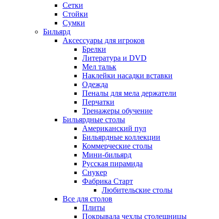
Сетки
Стойки
Сумки
Бильярд
Аксессуары для игроков
Брелки
Литература и DVD
Мел тальк
Наклейки насадки вставки
Одежда
Пеналы для мела держатели
Перчатки
Тренажеры обучение
Бильярдные столы
Американский пул
Бильярдные коллекции
Коммерческие столы
Мини-бильярд
Русская пирамида
Снукер
Фабрика Старт
Любительские столы
Все для столов
Плиты
Покрывала чехлы столешницы