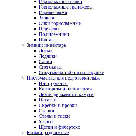
Горнолыжные палки
Горнолыжные тренажеры
Горные лыжи
Защита
Очки горнолыжные
Перчатки
Подшлемники
Шлемы
Зимний инвентарь
Доски
Ледянки
Санки
Снегокаты
Сноутьюбы тюбинги ватрушки
Инструменты для подготовки лыж
Инструменты
Канторезы и напильники
Ленты держания и камусы
Накатки
Скребки и пробки
Станки
Столы и тиски
Утюги
Щетки и фибертекс
Коньки раздвижные