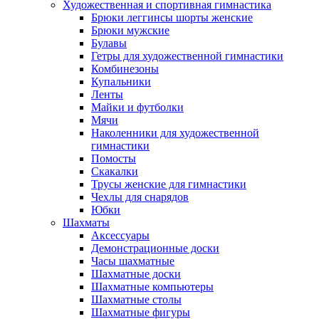
Художественная и спортивная гимнастика
Брюки леггинсы шорты женские
Брюки мужские
Булавы
Гетры для художественной гимнастики
Комбинезоны
Купальники
Ленты
Майки и футболки
Мячи
Наколенники для художественной
гимнастики
Помосты
Скакалки
Трусы женские для гимнастики
Чехлы для снарядов
Юбки
Шахматы
Аксессуары
Демонстрационные доски
Часы шахматные
Шахматные доски
Шахматные компьютеры
Шахматные столы
Шахматные фигуры