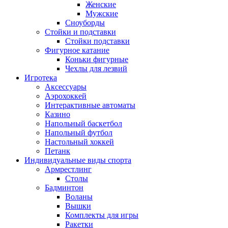
Женские
Мужские
Сноуборды
Стойки и подставки
Cтойки подставки
Фигурное катание
Коньки фигурные
Чехлы для лезвий
Игротека
Аксессуары
Аэрохоккей
Интерактивные автоматы
Казино
Напольный баскетбол
Напольный футбол
Настольный хоккей
Петанк
Индивидуальные виды спорта
Армрестлинг
Столы
Бадминтон
Воланы
Вышки
Комплекты для игры
Ракетки