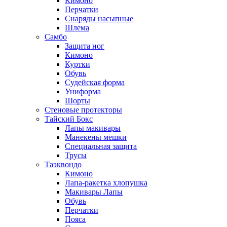
Кимоно
Перчатки
Снаряды насыпные
Шлема
Самбо
Защита ног
Кимоно
Куртки
Обувь
Судейская форма
Униформа
Шорты
Стеновые протекторы
Тайский Бокс
Лапы макивары
Манекены мешки
Специальная защита
Трусы
Таэквондо
Кимоно
Лапа-ракетка хлопушка
Макивары Лапы
Обувь
Перчатки
Пояса