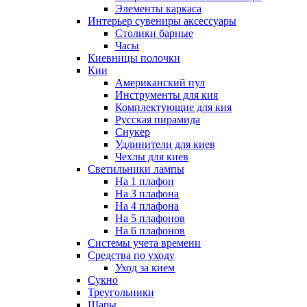
Элементы каркаса
Интерьер сувениры аксессуары
Столики барные
Часы
Киевницы полочки
Кии
Американский пул
Инструменты для кия
Комплектующие для кия
Русская пирамида
Снукер
Удлинители для киев
Чехлы для киев
Светильники лампы
На 1 плафон
На 3 плафона
На 4 плафона
На 5 плафонов
На 6 плафонов
Системы учета времени
Средства по уходу
Уход за кием
Сукно
Треугольники
Шары