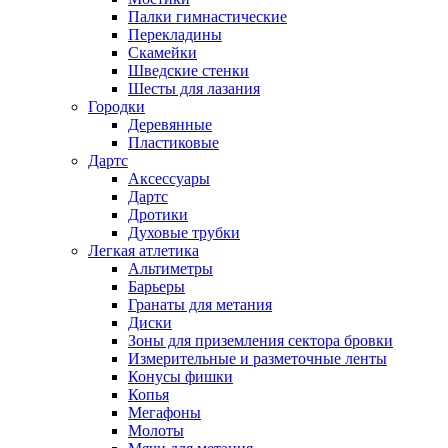
Палки гимнастические
Перекладины
Скамейки
Шведские стенки
Шесты для лазания
Городки
Деревянные
Пластиковые
Дартс
Аксессуары
Дартс
Дротики
Духовые трубки
Легкая атлетика
Альтиметры
Барьеры
Гранаты для метания
Диски
Зоны для приземления сектора бровки
Измерительные и разметочные ленты
Конусы фишки
Копья
Мегафоны
Молоты