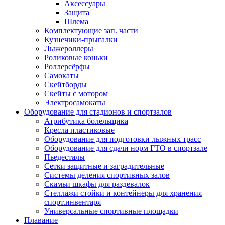
Аксессуары
Защита
Шлема
Комплектующие зап. части
Кузнечики-прыгалки
Лыжероллеры
Роликовые коньки
Роллерсёрфы
Самокаты
Скейтборды
Скейты с мотором
Электросамокаты
Оборудование для стадионов и спортзалов
Атрибутика болельщика
Кресла пластиковые
Оборудование для подготовки лыжных трасс
Оборудование для сдачи норм ГТО в спортзале
Пьедесталы
Сетки защитные и заградительные
Системы деления спортивных залов
Скамьи шкафы для раздевалок
Стеллажи стойки и контейнеры для хранения
спорт.инвентаря
Универсальные спортивные площадки
Плавание