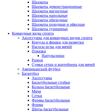
Шахматы
Шахматы демонстрационные
Шахматы магнитные
Шахматы напольные
Шахматы обиходные
Шахматы походные и офисные
Шахматы турнирные
Командные виды спорта
Аксессуары для командных видов спорта
Конусы и фишки для разметки
Насосы иглы для мячей
Повязки
Напульсники
Разное
Сумки сетки и контейнера для мячей
Американский футбол
Баскетбол
Аксессуары
Баскетбольные стойки
Кольца баскетбольные
Мячи
Сетки
Фермы баскетбольные
Форма
Щиты баскетбольные