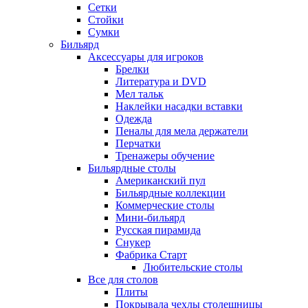
Сетки
Стойки
Сумки
Бильярд
Аксессуары для игроков
Брелки
Литература и DVD
Мел тальк
Наклейки насадки вставки
Одежда
Пеналы для мела держатели
Перчатки
Тренажеры обучение
Бильярдные столы
Американский пул
Бильярдные коллекции
Коммерческие столы
Мини-бильярд
Русская пирамида
Снукер
Фабрика Старт
Любительские столы
Все для столов
Плиты
Покрывала чехлы столешницы