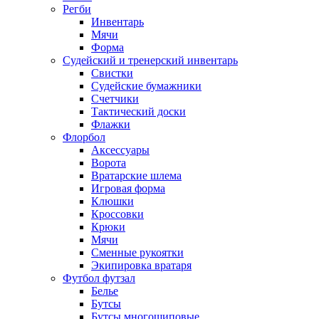
Регби
Инвентарь
Мячи
Форма
Судейский и тренерский инвентарь
Свистки
Судейские бумажники
Счетчики
Тактический доски
Флажки
Флорбол
Аксессуары
Ворота
Вратарские шлема
Игровая форма
Клюшки
Кроссовки
Крюки
Мячи
Сменные рукоятки
Экипировка вратаря
Футбол футзал
Белье
Бутсы
Бутсы многошиповые