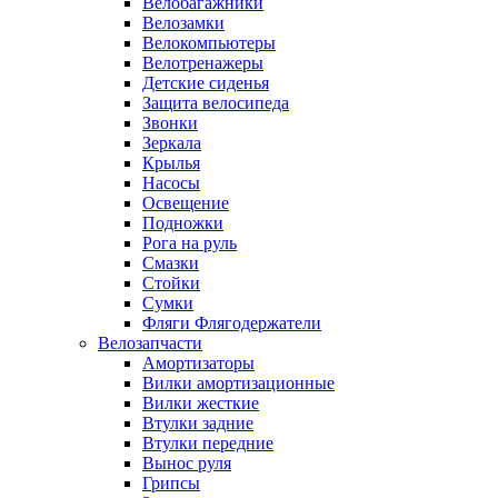
Велобагажники
Велозамки
Велокомпьютеры
Велотренажеры
Детские сиденья
Защита велосипеда
Звонки
Зеркала
Крылья
Насосы
Освещение
Подножки
Рога на руль
Смазки
Стойки
Сумки
Фляги Флягодержатели
Велозапчасти
Амортизаторы
Вилки амортизационные
Вилки жесткие
Втулки задние
Втулки передние
Вынос руля
Грипсы