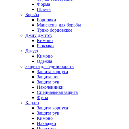
Форма
Шлема
Борьба
Борцовки
Манекены для борьбы
Трико борцовское
Джиу-джитсу
Кимоно
Рюкзаки
Дзюдо
Кимоно
Одежда
Защита для единоборств
Защита корпуса
Защита ног
Защита рук
Наколенники
Специальная защита
Футы
Каратэ
Защита корпуса
Защита рук
Кимоно
Накладки
Перчатки