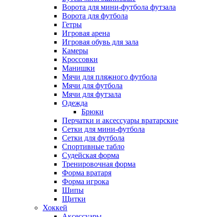
Ворота для мини-футбола футзала
Ворота для футбола
Гетры
Игровая арена
Игровая обувь для зала
Камеры
Кроссовки
Манишки
Мячи для пляжного футбола
Мячи для футбола
Мячи для футзала
Одежда
Брюки
Перчатки и аксессуары вратарские
Сетки для мини-футбола
Сетки для футбола
Спортивные табло
Судейская форма
Тренировочная форма
Форма вратаря
Форма игрока
Шипы
Щитки
Хоккей
Аксессуары