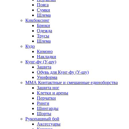
Пояса
Сумки
Шлема
Кикбоксинг
Брюки
Одежда
Трусы
Шлема
Кудо
Кимоно
Накладки
Кунг-фу (У-шу)
Защита
Обувь для Кунг-фу (У-шу)
Униформа
ММА Контактные и смешанные единоборства
Защита ног
Клетки и арены
Перчатки
Ринги
Шингарды
Шорты
Рукопашный бой
Аксессуары