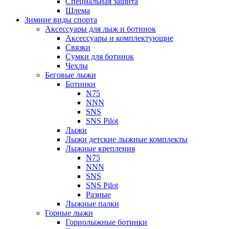
Специальная защита
Шлема
Зимние виды спорта
Аксессуары для лыж и ботинок
Аксессуары и комплектующие
Связки
Сумки для ботинок
Чехлы
Беговые лыжи
Ботинки
N75
NNN
SNS
SNS Pilot
Лыжи
Лыжи детские лыжные комплекты
Лыжные крепления
N75
NNN
SNS
SNS Pilot
Разные
Лыжные палки
Горные лыжи
Горнoлыжные ботинки