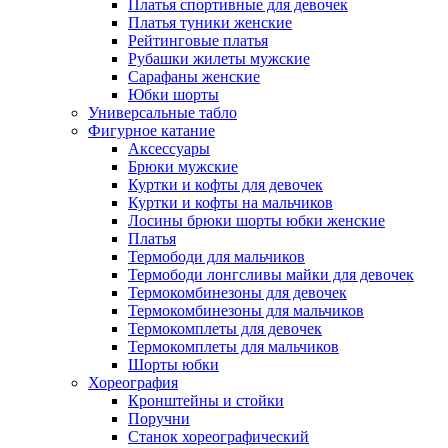
Платья спортивные для девочек
Платья туники женские
Рейтинговые платья
Рубашки жилеты мужские
Сарафаны женские
Юбки шорты
Универсальные табло
Фигурное катание
Аксессуары
Брюки мужские
Куртки и кофты для девочек
Куртки и кофты на мальчиков
Лосины брюки шорты юбки женские
Платья
Термободи для мальчиков
Термободи лонгсливы майки для девочек
Термокомбинезоны для девочек
Термокомбинезоны для мальчиков
Термокомплеты для девочек
Термокомплеты для мальчиков
Шорты юбки
Хореография
Кронштейны и стойки
Поручни
Станок хореографический