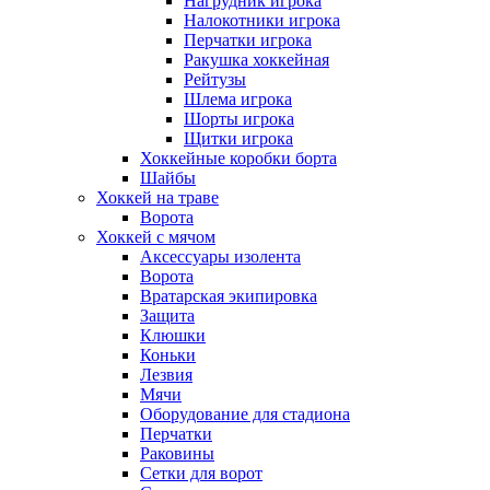
Нагрудник игрока
Налокотники игрока
Перчатки игрока
Ракушка хоккейная
Рейтузы
Шлема игрока
Шорты игрока
Щитки игрока
Хоккейные коробки борта
Шайбы
Хоккей на траве
Ворота
Хоккей с мячом
Аксессуары изолента
Ворота
Вратарская экипировка
Защита
Клюшки
Коньки
Лезвия
Мячи
Оборудование для стадиона
Перчатки
Раковины
Сетки для ворот