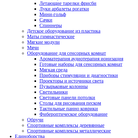
Летающие тарелки фрисби
Луки арбалеты рогатки
Мини-гольф
Сачки
Спиннеры
Детское оборудование из пластика
Маты гимнастические
Мягкие модули
Мячи
Оборудование для сенсорных комнат
Ароматерапия аудиотерапия ионизация
Готовые наборы для сенсорных комнат
Мягкая среда
Приборы стимуляции и диагностики
Проекторы и источники света
Пузырьковые колонны
Светильники
Световые панели потолки
Столы для рисования песком
Тактильные панно коврики
Фибероптическое оборудование
Обручи
Спортивные комплексы деревянные
Спортивные комплексы металлические
Единоборства