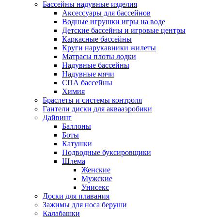
Бассейны надувные изделия
Аксессуары для бассейнов
Водные игрушки игры на воде
Детские бассейны и игровые центры
Каркасные бассейны
Круги нарукавники жилеты
Матрасы плоты лодки
Надувные бассейны
Надувные мячи
СПА бассейны
Химия
Браслеты и системы контроля
Гантели диски для аквааэробики
Дайвинг
Баллоны
Боты
Катушки
Подводные буксировщики
Шлема
Женские
Мужские
Унисекс
Доски для плавания
Зажимы для носа беруши
Калабашки