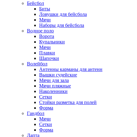
Бейсбол
Биты
Ловушки для бейсбола
Мячи
Наборы для бейсбола
Водное поло
Ворота
Купальники
Мячи
Плавки
Шапочки
Волейбол
Антенны карманы для антенн
Вышки судейские
Мячи для зала
Мячи пляжные
Наколенники
Сетки
Стойки разметка для полей
Форма
Гандбол
Мячи
Сетки
Форма
Лапта