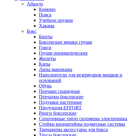
Айкидо
Кимоно
Пояса
Учебное оружие
Хакама
Бокс
Бинты
Боксерские мешки груши
Гонги
Груши пневматические
Жилеты
Капы
Лапы макивары
Наполнители для резервуаров мешков и
оснований
Обувь
Перчаки снарядные
Перчатки боксерские
Подушки настенные
Продукция EFFORT
Ринги боксерские
Спортивные табло силомеры электроника
Стойки кронштейны подвесные системы
Тренажеры аксессуары для бокса
Трусы боксерские