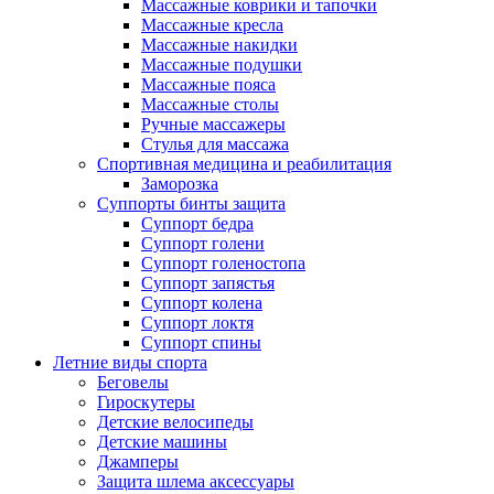
Массажные коврики и тапочки
Массажные кресла
Массажные накидки
Массажные подушки
Массажные пояса
Массажные столы
Ручные массажеры
Стулья для массажа
Спортивная медицина и реабилитация
Заморозка
Суппорты бинты защита
Суппорт бедра
Суппорт голени
Суппорт голеностопа
Суппорт запястья
Суппорт колена
Суппорт локтя
Суппорт спины
Летние виды спорта
Беговелы
Гироскутеры
Детские велосипеды
Детские машины
Джамперы
Защита шлема аксессуары