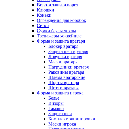
Ворота защита ворот
Клюшки
Коньки
Ограждения для коробок
Сетки
Сумки баулы чехлы
Тренажеры хоккейные
Форма и защита вратаря
Блокер вратаря
Защита шеи вратаря
Ловушка вратаря
Маски вратаря
Нагрудники вратаря
Раковины вратаря
Шлема вратарские
Шорты вратаря
Щитки вратаря
Форма и защита игрока
Белье
Визоры
Гамаши
Защита шеи
Комплект экпипировки
Маски игрока