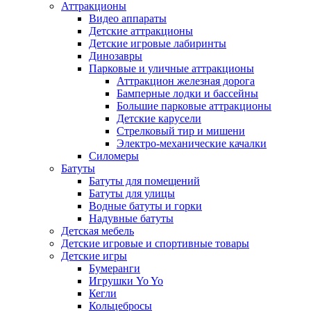
Аттракционы
Видео аппараты
Детские аттракционы
Детские игровые лабиринты
Динозавры
Парковые и уличные аттракционы
Аттракцион железная дорога
Бамперные лодки и бассейны
Большие парковые аттракционы
Детские карусели
Стрелковый тир и мишени
Электро-механические качалки
Силомеры
Батуты
Батуты для помещений
Батуты для улицы
Водные батуты и горки
Надувные батуты
Детская мебель
Детские игровые и спортивные товары
Детские игры
Бумеранги
Игрушки Yo Yo
Кегли
Кольцебросы