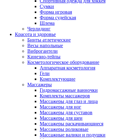
Спортивная одежда для хоккея
Сумки
Форма игровая
Форма судейская
Шлема
Черлидинг
Красота и здоровье
Бинты атлетические
Весы напольные
Виброгантели
Кинезио-тейпы
Косметологическое оборудование
Аппаратная косметология
Гели
Комплектующие
Массажеры
Гидромассажные ванночки
Комплекты массажеров
Массажеры для глаз и лица
Массажеры для ног
Массажеры для суставов
Массажеры для шеи
Массажеры раскачивающиеся
Массажеры роликовые
Массажные валики и подушки