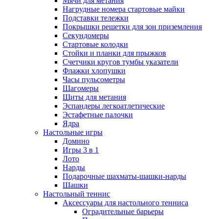
Мячи для метания
Нагрудные номера стартовые майки
Подставки тележки
Покрышки решетки для зон приземления
Секундомеры
Стартовые колодки
Стойки и планки для прыжков
Счетчики кругов тумбы указатели
Флажки хлопушки
Часы пульсометры
Шагомеры
Щиты для метания
Эспандеры легкоатлетические
Эстафетные палочки
Ядра
Настольные игры
Домино
Игры 3 в 1
Лото
Нарды
Подарочные шахматы-шашки-нарды
Шашки
Настольный теннис
Аксессуары для настольного тенниса
Оградительные барьеры