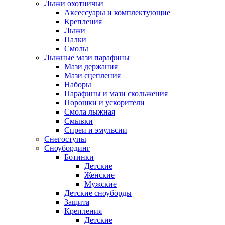
Лыжи охотничьи
Аксессуары и комплектующие
Крепления
Лыжи
Палки
Смолы
Лыжные мази парафины
Мази держания
Мази сцепления
Наборы
Парафины и мази скольжения
Порошки и ускорители
Смола лыжная
Смывки
Спреи и эмульсии
Снегоступы
Сноубординг
Ботинки
Детские
Женские
Мужские
Детские сноуборды
Защита
Крепления
Детские