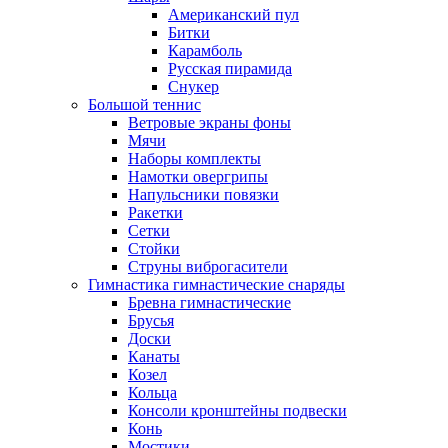
Американский пул
Битки
Карамболь
Русская пирамида
Снукер
Большой теннис
Ветровые экраны фоны
Мячи
Наборы комплекты
Намотки овергрипы
Напульсники повязки
Ракетки
Сетки
Стойки
Струны виброгасители
Гимнастика гимнастические снаряды
Бревна гимнастические
Брусья
Доски
Канаты
Козел
Кольца
Консоли кронштейны подвески
Конь
Мостики