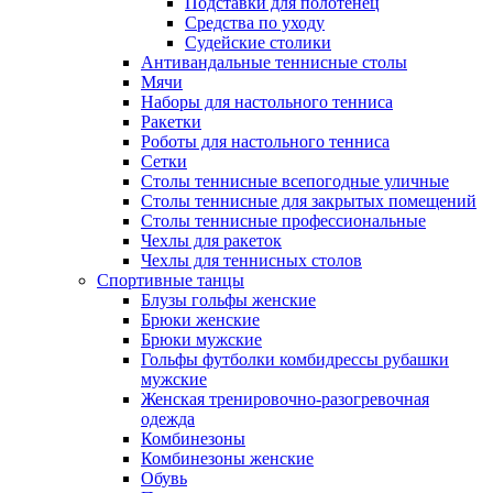
Подставки для полотенец
Средства по уходу
Судейские столики
Антивандальные теннисные столы
Мячи
Наборы для настольного тенниса
Ракетки
Роботы для настольного тенниса
Сетки
Столы теннисные всепогодные уличные
Столы теннисные для закрытых помещений
Столы теннисные профессиональные
Чехлы для ракеток
Чехлы для теннисных столов
Спортивные танцы
Блузы гольфы женские
Брюки женские
Брюки мужские
Гольфы футболки комбидрессы рубашки
мужские
Женская тренировочно-разогревочная
одежда
Комбинезоны
Комбинезоны женские
Обувь