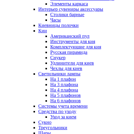
Элементы каркаса
Интерьер сувениры аксессуары
Столики барные
Часы
Киевницы полочки
Кии
Американский пул
Инструменты для кия
Комплектующие для кия
Русская пирамида
Снукер
Удлинители для киев
Чехлы для киев
Светильники лампы
На 1 плафон
На 3 плафона
На 4 плафона
На 5 плафонов
На 6 плафонов
Системы учета времени
Средства по уходу
Уход за кием
Сукно
Треугольники
Шары