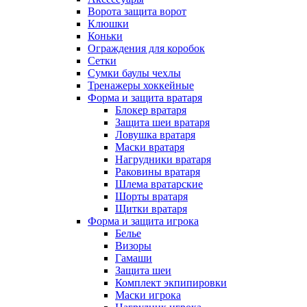
Ворота защита ворот
Клюшки
Коньки
Ограждения для коробок
Сетки
Сумки баулы чехлы
Тренажеры хоккейные
Форма и защита вратаря
Блокер вратаря
Защита шеи вратаря
Ловушка вратаря
Маски вратаря
Нагрудники вратаря
Раковины вратаря
Шлема вратарские
Шорты вратаря
Щитки вратаря
Форма и защита игрока
Белье
Визоры
Гамаши
Защита шеи
Комплект экпипировки
Маски игрока