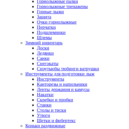
Горнолыжные палки
Горнолыжные тренажеры
Горные лыжи
Защита
Очки горнолыжные
Перчатки
Подшлемники
Шлемы
Зимний инвентарь
Доски
Ледянки
Санки
Снегокаты
Сноутьюбы тюбинги ватрушки
Инструменты для подготовки лыж
Инструменты
Канторезы и напильники
Ленты держания и камусы
Накатки
Скребки и пробки
Станки
Столы и тиски
Утюги
Щетки и фибертекс
Коньки раздвижные