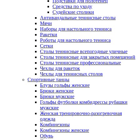
Подставки для полотенец
Средства по уходу
Судейские столики
Антивандальные теннисные столы
Мячи
Наборы для настольного тенниса
Ракетки
Роботы для настольного тенниса
Сетки
Столы теннисные всепогодные уличные
Столы теннисные для закрытых помещений
Столы теннисные профессиональные
Чехлы для ракеток
Чехлы для теннисных столов
Спортивные танцы
Блузы гольфы женские
Брюки женские
Брюки мужские
Гольфы футболки комбидрессы рубашки
мужские
Женская тренировочно-разогревочная
одежда
Комбинезоны
Комбинезоны женские
Обувь