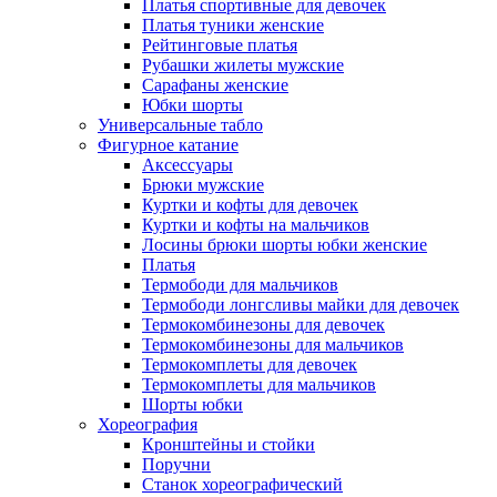
Платья спортивные для девочек
Платья туники женские
Рейтинговые платья
Рубашки жилеты мужские
Сарафаны женские
Юбки шорты
Универсальные табло
Фигурное катание
Аксессуары
Брюки мужские
Куртки и кофты для девочек
Куртки и кофты на мальчиков
Лосины брюки шорты юбки женские
Платья
Термободи для мальчиков
Термободи лонгсливы майки для девочек
Термокомбинезоны для девочек
Термокомбинезоны для мальчиков
Термокомплеты для девочек
Термокомплеты для мальчиков
Шорты юбки
Хореография
Кронштейны и стойки
Поручни
Станок хореографический