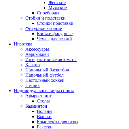
Женские
Мужские
Сноуборды
Стойки и подставки
Cтойки подставки
Фигурное катание
Коньки фигурные
Чехлы для лезвий
Игротека
Аксессуары
Аэрохоккей
Интерактивные автоматы
Казино
Напольный баскетбол
Напольный футбол
Настольный хоккей
Петанк
Индивидуальные виды спорта
Армрестлинг
Столы
Бадминтон
Воланы
Вышки
Комплекты для игры
Ракетки