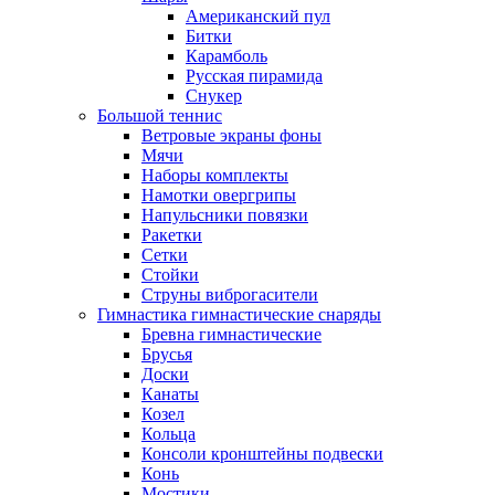
Американский пул
Битки
Карамболь
Русская пирамида
Снукер
Большой теннис
Ветровые экраны фоны
Мячи
Наборы комплекты
Намотки овергрипы
Напульсники повязки
Ракетки
Сетки
Стойки
Струны виброгасители
Гимнастика гимнастические снаряды
Бревна гимнастические
Брусья
Доски
Канаты
Козел
Кольца
Консоли кронштейны подвески
Конь
Мостики