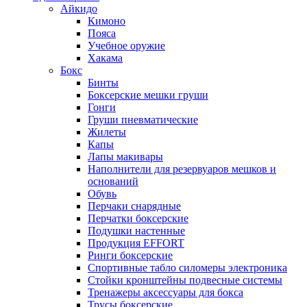
Айкидо
Кимоно
Пояса
Учебное оружие
Хакама
Бокс
Бинты
Боксерские мешки груши
Гонги
Груши пневматические
Жилеты
Капы
Лапы макивары
Наполнители для резервуаров мешков и
оснований
Обувь
Перчаки снарядные
Перчатки боксерские
Подушки настенные
Продукция EFFORT
Ринги боксерские
Спортивные табло силомеры электроника
Стойки кронштейны подвесные системы
Тренажеры аксессуары для бокса
Трусы боксерские