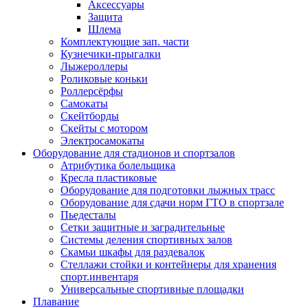
Аксессуары
Защита
Шлема
Комплектующие зап. части
Кузнечики-прыгалки
Лыжероллеры
Роликовые коньки
Роллерсёрфы
Самокаты
Скейтборды
Скейты с мотором
Электросамокаты
Оборудование для стадионов и спортзалов
Атрибутика болельщика
Кресла пластиковые
Оборудование для подготовки лыжных трасс
Оборудование для сдачи норм ГТО в спортзале
Пьедесталы
Сетки защитные и заградительные
Системы деления спортивных залов
Скамьи шкафы для раздевалок
Стеллажи стойки и контейнеры для хранения
спорт.инвентаря
Универсальные спортивные площадки
Плавание