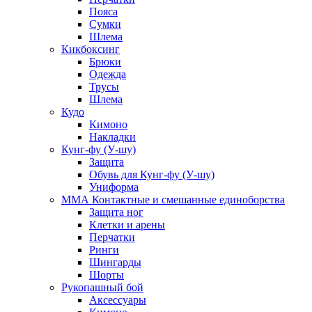
Пояса
Сумки
Шлема
Кикбоксинг
Брюки
Одежда
Трусы
Шлема
Кудо
Кимоно
Накладки
Кунг-фу (У-шу)
Защита
Обувь для Кунг-фу (У-шу)
Униформа
ММА Контактные и смешанные единоборства
Защита ног
Клетки и арены
Перчатки
Ринги
Шингарды
Шорты
Рукопашный бой
Аксессуары