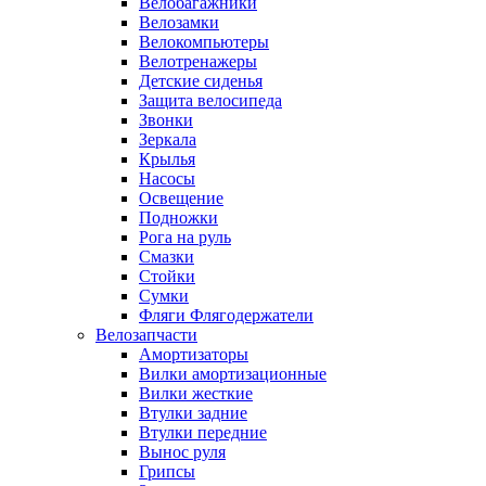
Велобагажники
Велозамки
Велокомпьютеры
Велотренажеры
Детские сиденья
Защита велосипеда
Звонки
Зеркала
Крылья
Насосы
Освещение
Подножки
Рога на руль
Смазки
Стойки
Сумки
Фляги Флягодержатели
Велозапчасти
Амортизаторы
Вилки амортизационные
Вилки жесткие
Втулки задние
Втулки передние
Вынос руля
Грипсы