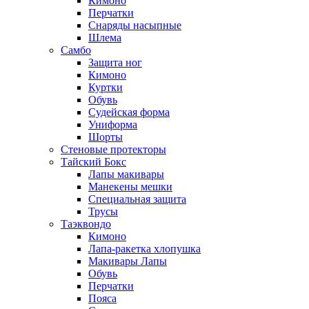
Кимоно
Перчатки
Снаряды насыпные
Шлема
Самбо
Защита ног
Кимоно
Куртки
Обувь
Судейская форма
Униформа
Шорты
Стеновые протекторы
Тайский Бокс
Лапы макивары
Манекены мешки
Специальная защита
Трусы
Таэквондо
Кимоно
Лапа-ракетка хлопушка
Макивары Лапы
Обувь
Перчатки
Пояса