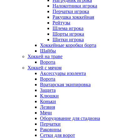
Нагрудник игрока
Налокотники игрока
Перчатки игрока
Ракушка хоккейная
Рейтузы
Шлема игрока
Шорты игрока
Щитки игрока
Хоккейные коробки борта
Шайбы
Хоккей на траве
Ворота
Хоккей с мячом
Аксессуары изолента
Ворота
Вратарская экипировка
Защита
Клюшки
Коньки
Лезвия
Мячи
Оборудование для стадиона
Перчатки
Раковины
Сетки для ворот