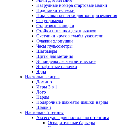
Мячи для метания
Нагрудные номера стартовые майки
Подставки тележки
Покрышки решетки для зон приземления
Секундомеры
Стартовые колодки
Стойки и планки для прыжков
Счетчики кругов тумбы указатели
Флажки хлопушки
Часы пульсометры
Шагомеры
Щиты для метания
Эспандеры легкоатлетические
Эстафетные палочки
Ядра
Настольные игры
Домино
Игры 3 в 1
Лото
Нарды
Подарочные шахматы-шашки-нарды
Шашки
Настольный теннис
Аксессуары для настольного тенниса
Оградительные барьеры