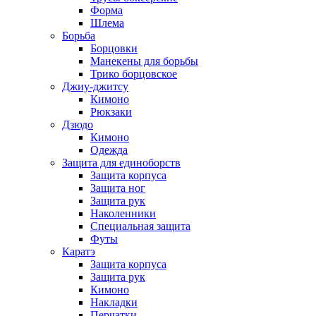
Форма
Шлема
Борьба
Борцовки
Манекены для борьбы
Трико борцовское
Джиу-джитсу
Кимоно
Рюкзаки
Дзюдо
Кимоно
Одежда
Защита для единоборств
Защита корпуса
Защита ног
Защита рук
Наколенники
Специальная защита
Футы
Каратэ
Защита корпуса
Защита рук
Кимоно
Накладки
Перчатки