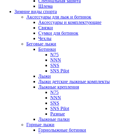
Специальная защита
Шлема
Зимние виды спорта
Аксессуары для лыж и ботинок
Аксессуары и комплектующие
Связки
Сумки для ботинок
Чехлы
Беговые лыжи
Ботинки
N75
NNN
SNS
SNS Pilot
Лыжи
Лыжи детские лыжные комплекты
Лыжные крепления
N75
NNN
SNS
SNS Pilot
Разные
Лыжные палки
Горные лыжи
Горнoлыжные ботинки