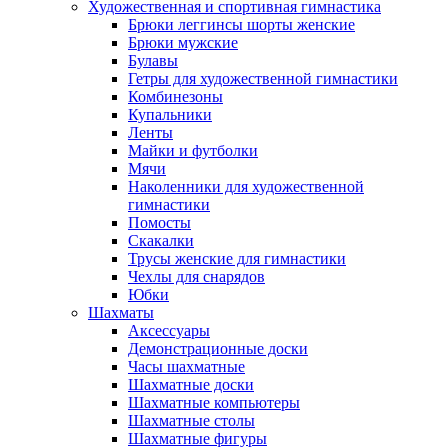
Художественная и спортивная гимнастика
Брюки леггинсы шорты женские
Брюки мужские
Булавы
Гетры для художественной гимнастики
Комбинезоны
Купальники
Ленты
Майки и футболки
Мячи
Наколенники для художественной
гимнастики
Помосты
Скакалки
Трусы женские для гимнастики
Чехлы для снарядов
Юбки
Шахматы
Аксессуары
Демонстрационные доски
Часы шахматные
Шахматные доски
Шахматные компьютеры
Шахматные столы
Шахматные фигуры