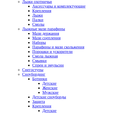
Лыжи охотничьи
Аксессуары и комплектующие
Крепления
Лыжи
Палки
Смолы
Лыжные мази парафины
Мази держания
Мази сцепления
Наборы
Парафины и мази скольжения
Порошки и ускорители
Смола лыжная
Смывки
Спреи и эмульсии
Снегоступы
Сноубординг
Ботинки
Детские
Женские
Мужские
Детские сноуборды
Защита
Крепления
Детские