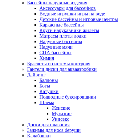
Бассейны надувные изделия
Аксессуары для бассейнов
Водные игрушки игры на воде
Детские бассейны и игровые центры
Каркасные бассейны
Круги нарукавники жилеты
Матрасы плоты лодки
Надувные бассейны
Надувные мячи
СПА бассейны
Химия
Браслеты и системы контроля
Гантели диски для аквааэробики
Дайвинг
Баллоны
Боты
Катушки
Подводные буксировщики
Шлема
Женские
Мужские
Унисекс
Доски для плавания
Зажимы для носа беруши
Калабашки