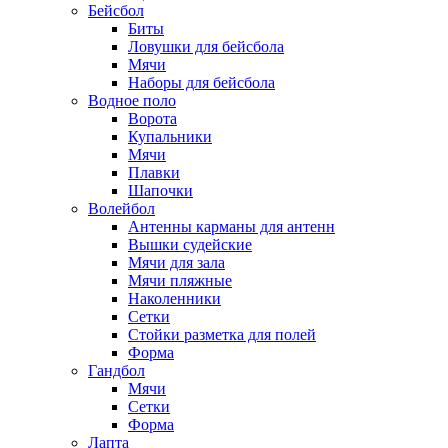
Бейсбол
Биты
Ловушки для бейсбола
Мячи
Наборы для бейсбола
Водное поло
Ворота
Купальники
Мячи
Плавки
Шапочки
Волейбол
Антенны карманы для антенн
Вышки судейские
Мячи для зала
Мячи пляжные
Наколенники
Сетки
Стойки разметка для полей
Форма
Гандбол
Мячи
Сетки
Форма
Лапта