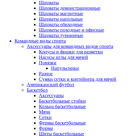
Шахматы
Шахматы демонстрационные
Шахматы магнитные
Шахматы напольные
Шахматы обиходные
Шахматы походные и офисные
Шахматы турнирные
Командные виды спорта
Аксессуары для командных видов спорта
Конусы и фишки для разметки
Насосы иглы для мячей
Повязки
Напульсники
Разное
Сумки сетки и контейнера для мячей
Американский футбол
Баскетбол
Аксессуары
Баскетбольные стойки
Кольца баскетбольные
Мячи
Сетки
Фермы баскетбольные
Форма
Щиты баскетбольные