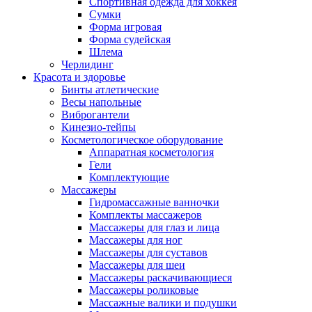
Спортивная одежда для хоккея
Сумки
Форма игровая
Форма судейская
Шлема
Черлидинг
Красота и здоровье
Бинты атлетические
Весы напольные
Виброгантели
Кинезио-тейпы
Косметологическое оборудование
Аппаратная косметология
Гели
Комплектующие
Массажеры
Гидромассажные ванночки
Комплекты массажеров
Массажеры для глаз и лица
Массажеры для ног
Массажеры для суставов
Массажеры для шеи
Массажеры раскачивающиеся
Массажеры роликовые
Массажные валики и подушки