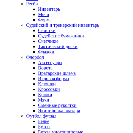
Регби
Инвентарь
Мячи
Форма
Судейский и тренерский инвентарь
Свистки
Судейские бумажники
Счетчики
Тактический доски
Флажки
Флорбол
Аксессуары
Ворота
Вратарские шлема
Игровая форма
Клюшки
Кроссовки
Крюки
Мячи
Сменные рукоятки
Экипировка вратаря
Футбол футзал
Белье
Бутсы
Бутсы многошиповые