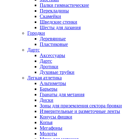
Палки гимнастические
Перекладины
Скамейки
Шведские стенки
Шесты для лазания
Городки
Деревянные
Пластиковые
Дартс
Аксессуары
Дартс
Дротики
Духовые трубки
Легкая атлетика
Альтиметры
Барьеры
Гранаты для метания
Диски
Зоны для приземления сектора бровки
Измерительные и разметочные ленты
Конусы фишки
Копья
Мегафоны
Молоты