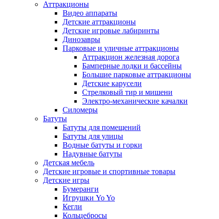
Аттракционы
Видео аппараты
Детские аттракционы
Детские игровые лабиринты
Динозавры
Парковые и уличные аттракционы
Аттракцион железная дорога
Бамперные лодки и бассейны
Большие парковые аттракционы
Детские карусели
Стрелковый тир и мишени
Электро-механические качалки
Силомеры
Батуты
Батуты для помещений
Батуты для улицы
Водные батуты и горки
Надувные батуты
Детская мебель
Детские игровые и спортивные товары
Детские игры
Бумеранги
Игрушки Yo Yo
Кегли
Кольцебросы