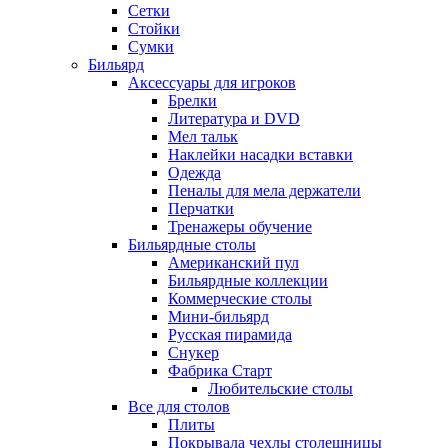
Сетки
Стойки
Сумки
Бильярд
Аксессуары для игроков
Брелки
Литература и DVD
Мел тальк
Наклейки насадки вставки
Одежда
Пеналы для мела держатели
Перчатки
Тренажеры обучение
Бильярдные столы
Американский пул
Бильярдные коллекции
Коммерческие столы
Мини-бильярд
Русская пирамида
Снукер
Фабрика Старт
Любительские столы
Все для столов
Плиты
Покрывала чехлы столешницы