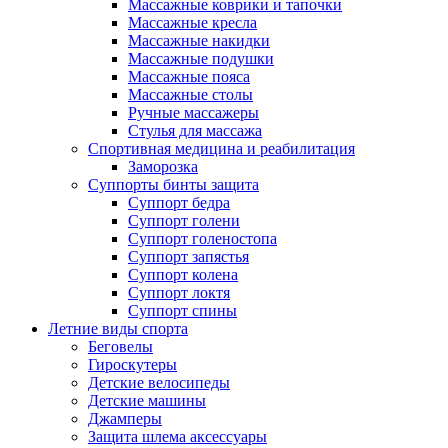
Массажные коврики и тапочки
Массажные кресла
Массажные накидки
Массажные подушки
Массажные пояса
Массажные столы
Ручные массажеры
Стулья для массажа
Спортивная медицина и реабилитация
Заморозка
Суппорты бинты защита
Суппорт бедра
Суппорт голени
Суппорт голеностопа
Суппорт запястья
Суппорт колена
Суппорт локтя
Суппорт спины
Летние виды спорта
Беговелы
Гироскутеры
Детские велосипеды
Детские машины
Джамперы
Защита шлема аксессуары