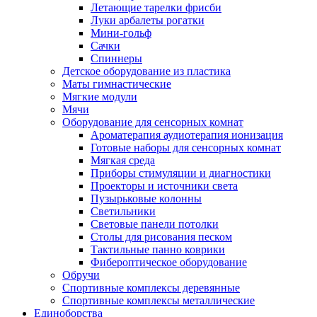
Летающие тарелки фрисби
Луки арбалеты рогатки
Мини-гольф
Сачки
Спиннеры
Детское оборудование из пластика
Маты гимнастические
Мягкие модули
Мячи
Оборудование для сенсорных комнат
Ароматерапия аудиотерапия ионизация
Готовые наборы для сенсорных комнат
Мягкая среда
Приборы стимуляции и диагностики
Проекторы и источники света
Пузырьковые колонны
Светильники
Световые панели потолки
Столы для рисования песком
Тактильные панно коврики
Фибероптическое оборудование
Обручи
Спортивные комплексы деревянные
Спортивные комплексы металлические
Единоборства