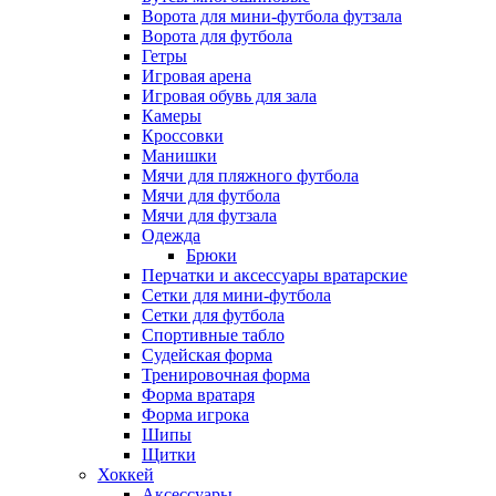
Ворота для мини-футбола футзала
Ворота для футбола
Гетры
Игровая арена
Игровая обувь для зала
Камеры
Кроссовки
Манишки
Мячи для пляжного футбола
Мячи для футбола
Мячи для футзала
Одежда
Брюки
Перчатки и аксессуары вратарские
Сетки для мини-футбола
Сетки для футбола
Спортивные табло
Судейская форма
Тренировочная форма
Форма вратаря
Форма игрока
Шипы
Щитки
Хоккей
Аксессуары