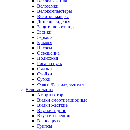
Велобагажники
Велозамки
Велокомпьютеры
Велотренажеры
Детские сиденья
Защита велосипеда
Звонки
Зеркала
Крылья
Насосы
Освещение
Подножки
Рога на руль
Смазки
Стойки
Сумки
Фляги Флягодержатели
Велозапчасти
Амортизаторы
Вилки амортизационные
Вилки жесткие
Втулки задние
Втулки передние
Вынос руля
Грипсы