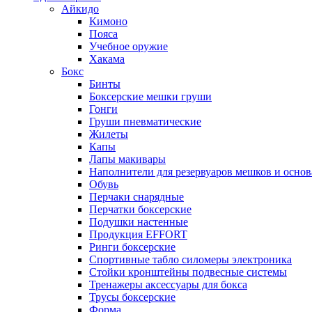
Айкидо
Кимоно
Пояса
Учебное оружие
Хакама
Бокс
Бинты
Боксерские мешки груши
Гонги
Груши пневматические
Жилеты
Капы
Лапы макивары
Наполнители для резервуаров мешков и осно
Обувь
Перчаки снарядные
Перчатки боксерские
Подушки настенные
Продукция EFFORT
Ринги боксерские
Спортивные табло силомеры электроника
Стойки кронштейны подвесные системы
Тренажеры аксессуары для бокса
Трусы боксерские
Форма