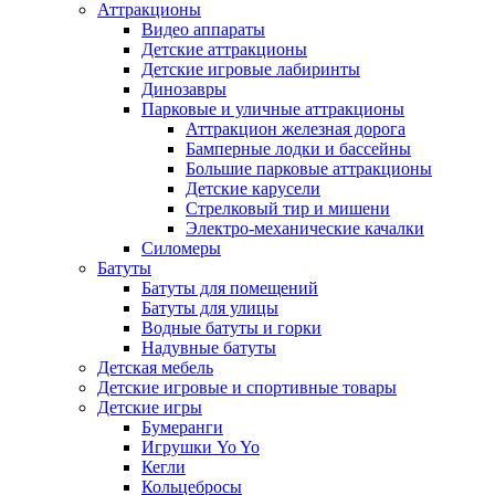
Аттракционы
Видео аппараты
Детские аттракционы
Детские игровые лабиринты
Динозавры
Парковые и уличные аттракционы
Аттракцион железная дорога
Бамперные лодки и бассейны
Большие парковые аттракционы
Детские карусели
Стрелковый тир и мишени
Электро-механические качалки
Силомеры
Батуты
Батуты для помещений
Батуты для улицы
Водные батуты и горки
Надувные батуты
Детская мебель
Детские игровые и спортивные товары
Детские игры
Бумеранги
Игрушки Yo Yo
Кегли
Кольцебросы