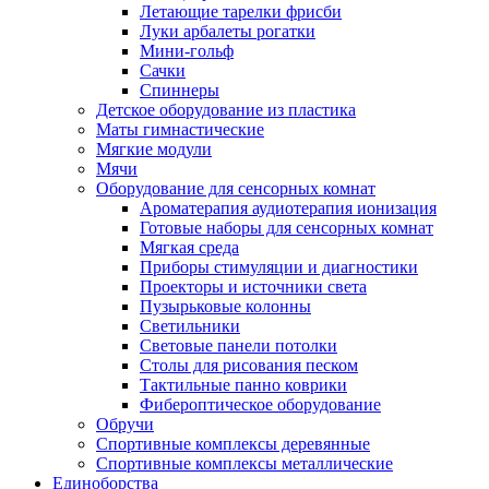
Летающие тарелки фрисби
Луки арбалеты рогатки
Мини-гольф
Сачки
Спиннеры
Детское оборудование из пластика
Маты гимнастические
Мягкие модули
Мячи
Оборудование для сенсорных комнат
Ароматерапия аудиотерапия ионизация
Готовые наборы для сенсорных комнат
Мягкая среда
Приборы стимуляции и диагностики
Проекторы и источники света
Пузырьковые колонны
Светильники
Световые панели потолки
Столы для рисования песком
Тактильные панно коврики
Фибероптическое оборудование
Обручи
Спортивные комплексы деревянные
Спортивные комплексы металлические
Единоборства