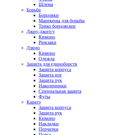
Шлема
Борьба
Борцовки
Манекены для борьбы
Трико борцовское
Джиу-джитсу
Кимоно
Рюкзаки
Дзюдо
Кимоно
Одежда
Защита для единоборств
Защита корпуса
Защита ног
Защита рук
Наколенники
Специальная защита
Футы
Каратэ
Защита корпуса
Защита рук
Кимоно
Накладки
Перчатки
Пояса