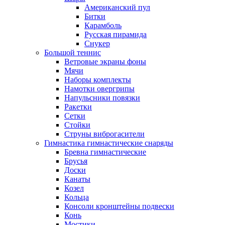
Американский пул
Битки
Карамболь
Русская пирамида
Снукер
Большой теннис
Ветровые экраны фоны
Мячи
Наборы комплекты
Намотки овергрипы
Напульсники повязки
Ракетки
Сетки
Стойки
Струны виброгасители
Гимнастика гимнастические снаряды
Бревна гимнастические
Брусья
Доски
Канаты
Козел
Кольца
Консоли кронштейны подвески
Конь
Мостики