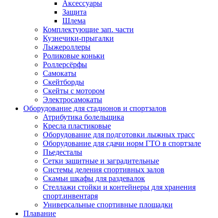
Аксессуары
Защита
Шлема
Комплектующие зап. части
Кузнечики-прыгалки
Лыжероллеры
Роликовые коньки
Роллерсёрфы
Самокаты
Скейтборды
Скейты с мотором
Электросамокаты
Оборудование для стадионов и спортзалов
Атрибутика болельщика
Кресла пластиковые
Оборудование для подготовки лыжных трасс
Оборудование для сдачи норм ГТО в спортзале
Пьедесталы
Сетки защитные и заградительные
Системы деления спортивных залов
Скамьи шкафы для раздевалок
Стеллажи стойки и контейнеры для хранения
спорт.инвентаря
Универсальные спортивные площадки
Плавание