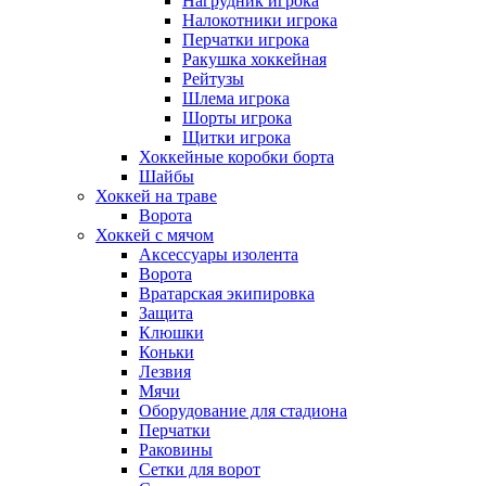
Нагрудник игрока
Налокотники игрока
Перчатки игрока
Ракушка хоккейная
Рейтузы
Шлема игрока
Шорты игрока
Щитки игрока
Хоккейные коробки борта
Шайбы
Хоккей на траве
Ворота
Хоккей с мячом
Аксессуары изолента
Ворота
Вратарская экипировка
Защита
Клюшки
Коньки
Лезвия
Мячи
Оборудование для стадиона
Перчатки
Раковины
Сетки для ворот