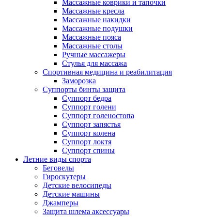
Массажные коврики и тапочки
Массажные кресла
Массажные накидки
Массажные подушки
Массажные пояса
Массажные столы
Ручные массажеры
Стулья для массажа
Спортивная медицина и реабилитация
Заморозка
Суппорты бинты защита
Суппорт бедра
Суппорт голени
Суппорт голеностопа
Суппорт запястья
Суппорт колена
Суппорт локтя
Суппорт спины
Летние виды спорта
Беговелы
Гироскутеры
Детские велосипеды
Детские машины
Джамперы
Защита шлема аксессуары