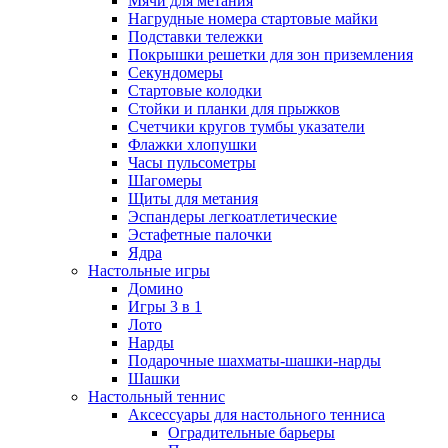
Мячи для метания
Нагрудные номера стартовые майки
Подставки тележки
Покрышки решетки для зон приземления
Секундомеры
Стартовые колодки
Стойки и планки для прыжков
Счетчики кругов тумбы указатели
Флажки хлопушки
Часы пульсометры
Шагомеры
Щиты для метания
Эспандеры легкоатлетические
Эстафетные палочки
Ядра
Настольные игры
Домино
Игры 3 в 1
Лото
Нарды
Подарочные шахматы-шашки-нарды
Шашки
Настольный теннис
Аксессуары для настольного тенниса
Оградительные барьеры