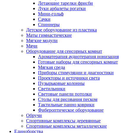
Летающие тарелки фрисби
Луки арбалеты рогатки
Мини-гольф
Сачки
Спиннеры
Детское оборудование из пластика
Маты гимнастические
Мягкие модули
Мячи
Оборудование для сенсорных комнат
Ароматерапия аудиотерапия ионизация
Готовые наборы для сенсорных комнат
Мягкая среда
Приборы стимуляции и диагностики
Проекторы и источники света
Пузырьковые колонны
Светильники
Световые панели потолки
Столы для рисования песком
Тактильные панно коврики
Фибероптическое оборудование
Обручи
Спортивные комплексы деревянные
Спортивные комплексы металлические
Единоборства