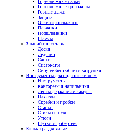
Горнолыжные палки
Горнолыжные тренажеры
Горные лыжи
Защита
Очки горнолыжные
Перчатки
Подшлемники
Шлемы
Зимний инвентарь
Доски
Ледянки
Санки
Снегокаты
Сноутьюбы тюбинги ватрушки
Инструменты для подготовки лыж
Инструменты
Канторезы и напильники
Ленты держания и камусы
Накатки
Скребки и пробки
Станки
Столы и тиски
Утюги
Щетки и фибертекс
Коньки раздвижные