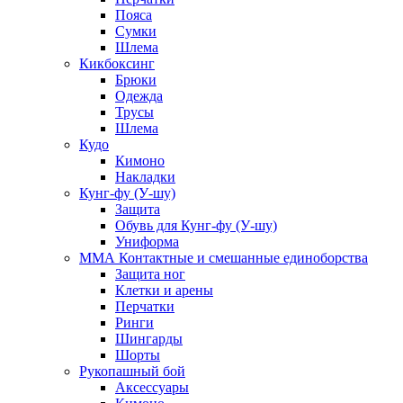
Пояса
Сумки
Шлема
Кикбоксинг
Брюки
Одежда
Трусы
Шлема
Кудо
Кимоно
Накладки
Кунг-фу (У-шу)
Защита
Обувь для Кунг-фу (У-шу)
Униформа
ММА Контактные и смешанные единоборства
Защита ног
Клетки и арены
Перчатки
Ринги
Шингарды
Шорты
Рукопашный бой
Аксессуары