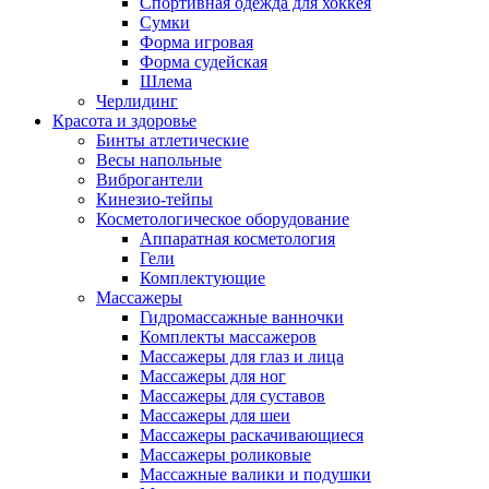
Спортивная одежда для хоккея
Сумки
Форма игровая
Форма судейская
Шлема
Черлидинг
Красота и здоровье
Бинты атлетические
Весы напольные
Виброгантели
Кинезио-тейпы
Косметологическое оборудование
Аппаратная косметология
Гели
Комплектующие
Массажеры
Гидромассажные ванночки
Комплекты массажеров
Массажеры для глаз и лица
Массажеры для ног
Массажеры для суставов
Массажеры для шеи
Массажеры раскачивающиеся
Массажеры роликовые
Массажные валики и подушки