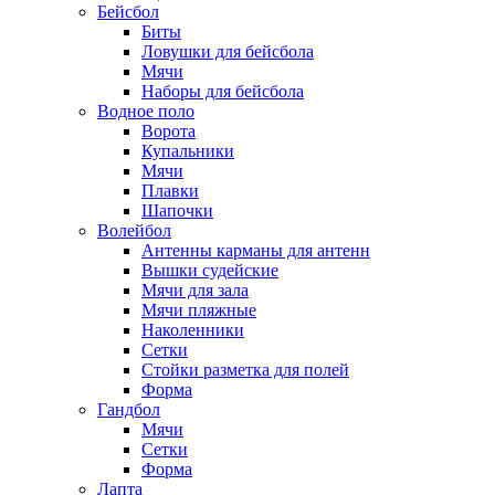
Бейсбол
Биты
Ловушки для бейсбола
Мячи
Наборы для бейсбола
Водное поло
Ворота
Купальники
Мячи
Плавки
Шапочки
Волейбол
Антенны карманы для антенн
Вышки судейские
Мячи для зала
Мячи пляжные
Наколенники
Сетки
Стойки разметка для полей
Форма
Гандбол
Мячи
Сетки
Форма
Лапта