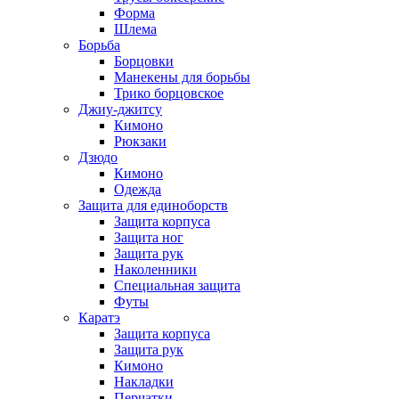
Форма
Шлема
Борьба
Борцовки
Манекены для борьбы
Трико борцовское
Джиу-джитсу
Кимоно
Рюкзаки
Дзюдо
Кимоно
Одежда
Защита для единоборств
Защита корпуса
Защита ног
Защита рук
Наколенники
Специальная защита
Футы
Каратэ
Защита корпуса
Защита рук
Кимоно
Накладки
Перчатки