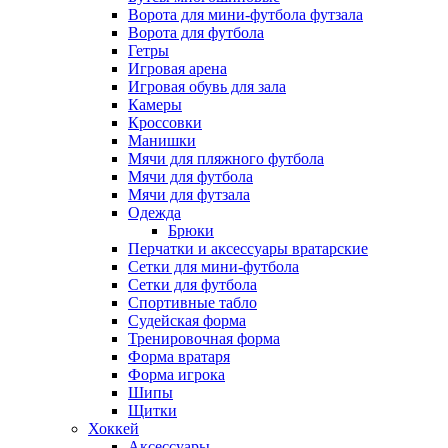
Ворота для мини-футбола футзала
Ворота для футбола
Гетры
Игровая арена
Игровая обувь для зала
Камеры
Кроссовки
Манишки
Мячи для пляжного футбола
Мячи для футбола
Мячи для футзала
Одежда
Брюки
Перчатки и аксессуары вратарские
Сетки для мини-футбола
Сетки для футбола
Спортивные табло
Судейская форма
Тренировочная форма
Форма вратаря
Форма игрока
Шипы
Щитки
Хоккей
Аксессуары