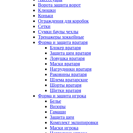
Ворота защита ворот
Клюшки
Коньки
Ограждения для коробок
Сетки
Сумки баулы чехлы
Тренажеры хоккейные
Форма и защита вратаря
Блокер вратаря
Защита шеи вратаря
Ловушка вратаря
Маски вратаря
Нагрудники вратаря
Раковины вратаря
Шлема вратарские
Шорты вратаря
Щитки вратаря
Форма и защита игрока
Белье
Визоры
Гамаши
Защита шеи
Комплект экпипировки
Маски игрока