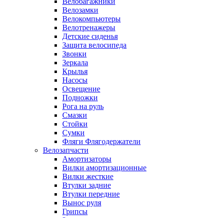
Велобагажники
Велозамки
Велокомпьютеры
Велотренажеры
Детские сиденья
Защита велосипеда
Звонки
Зеркала
Крылья
Насосы
Освещение
Подножки
Рога на руль
Смазки
Стойки
Сумки
Фляги Флягодержатели
Велозапчасти
Амортизаторы
Вилки амортизационные
Вилки жесткие
Втулки задние
Втулки передние
Вынос руля
Грипсы