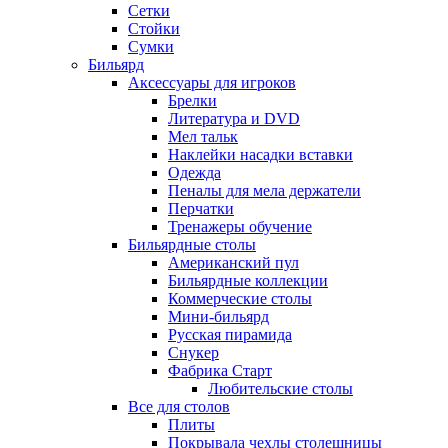
Сетки
Стойки
Сумки
Бильярд
Аксессуары для игроков
Брелки
Литература и DVD
Мел тальк
Наклейки насадки вставки
Одежда
Пеналы для мела держатели
Перчатки
Тренажеры обучение
Бильярдные столы
Американский пул
Бильярдные коллекции
Коммерческие столы
Мини-бильярд
Русская пирамида
Снукер
Фабрика Старт
Любительские столы
Все для столов
Плиты
Покрывала чехлы столешницы