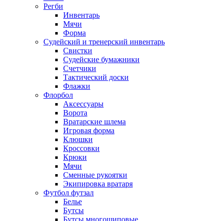
Регби
Инвентарь
Мячи
Форма
Судейский и тренерский инвентарь
Свистки
Судейские бумажники
Счетчики
Тактический доски
Флажки
Флорбол
Аксессуары
Ворота
Вратарские шлема
Игровая форма
Клюшки
Кроссовки
Крюки
Мячи
Сменные рукоятки
Экипировка вратаря
Футбол футзал
Белье
Бутсы
Бутсы многошиповые