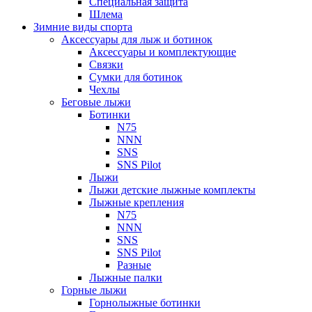
Специальная защита
Шлема
Зимние виды спорта
Аксессуары для лыж и ботинок
Аксессуары и комплектующие
Связки
Сумки для ботинок
Чехлы
Беговые лыжи
Ботинки
N75
NNN
SNS
SNS Pilot
Лыжи
Лыжи детские лыжные комплекты
Лыжные крепления
N75
NNN
SNS
SNS Pilot
Разные
Лыжные палки
Горные лыжи
Горнoлыжные ботинки