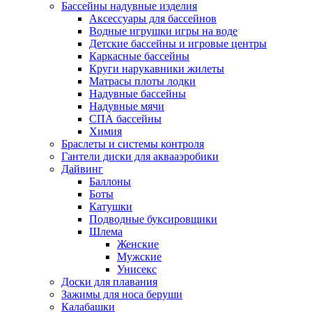
Бассейны надувные изделия
Аксессуары для бассейнов
Водные игрушки игры на воде
Детские бассейны и игровые центры
Каркасные бассейны
Круги нарукавники жилеты
Матрасы плоты лодки
Надувные бассейны
Надувные мячи
СПА бассейны
Химия
Браслеты и системы контроля
Гантели диски для аквааэробики
Дайвинг
Баллоны
Боты
Катушки
Подводные буксировщики
Шлема
Женские
Мужские
Унисекс
Доски для плавания
Зажимы для носа беруши
Калабашки