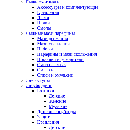
Лыжи охотничьи
Аксессуары и комплектующие
Крепления
Лыжи
Палки
Смолы
Лыжные мази парафины
Мази держания
Мази сцепления
Наборы
Парафины и мази скольжения
Порошки и ускорители
Смола лыжная
Смывки
Спреи и эмульсии
Снегоступы
Сноубординг
Ботинки
Детские
Женские
Мужские
Детские сноуборды
Защита
Крепления
Детские