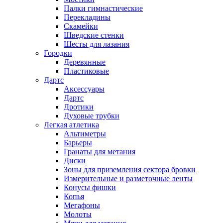
Палки гимнастические
Перекладины
Скамейки
Шведские стенки
Шесты для лазания
Городки
Деревянные
Пластиковые
Дартс
Аксессуары
Дартс
Дротики
Духовые трубки
Легкая атлетика
Альтиметры
Барьеры
Гранаты для метания
Диски
Зоны для приземления сектора бровки
Измерительные и разметочные ленты
Конусы фишки
Копья
Мегафоны
Молоты