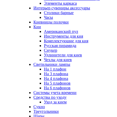
Элементы каркаса
Интерьер сувениры аксессуары
Столики барные
Часы
Киевницы полочки
Кии
Американский пул
Инструменты для кия
Комплектующие для кия
Русская пирамида
Снукер
Удлинители для киев
Чехлы для киев
Светильники лампы
На 1 плафон
На 3 плафона
На 4 плафона
На 5 плафонов
На 6 плафонов
Системы учета времени
Средства по уходу
Уход за кием
Сукно
Треугольники
Шары