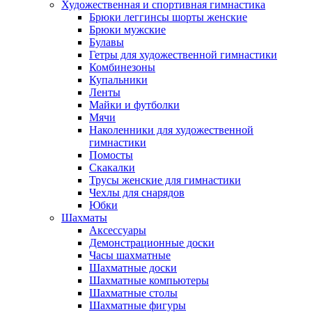
Художественная и спортивная гимнастика
Брюки леггинсы шорты женские
Брюки мужские
Булавы
Гетры для художественной гимнастики
Комбинезоны
Купальники
Ленты
Майки и футболки
Мячи
Наколенники для художественной
гимнастики
Помосты
Скакалки
Трусы женские для гимнастики
Чехлы для снарядов
Юбки
Шахматы
Аксессуары
Демонстрационные доски
Часы шахматные
Шахматные доски
Шахматные компьютеры
Шахматные столы
Шахматные фигуры