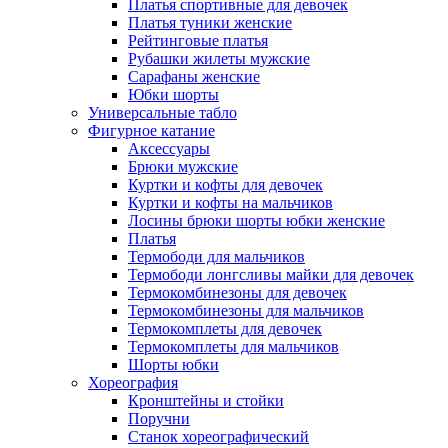
Платья спортивные для девочек
Платья туники женские
Рейтинговые платья
Рубашки жилеты мужские
Сарафаны женские
Юбки шорты
Универсальные табло
Фигурное катание
Аксессуары
Брюки мужские
Куртки и кофты для девочек
Куртки и кофты на мальчиков
Лосины брюки шорты юбки женские
Платья
Термободи для мальчиков
Термободи лонгсливы майки для девочек
Термокомбинезоны для девочек
Термокомбинезоны для мальчиков
Термокомплеты для девочек
Термокомплеты для мальчиков
Шорты юбки
Хореография
Кронштейны и стойки
Поручни
Станок хореографический