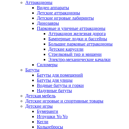
Аттракционы
Видео аппараты
Детские аттракционы
Детские игровые лабиринты
Динозавры
Парковые и уличные аттракционы
Аттракцион железная дорога
Бамперные лодки и бассейны
Большие парковые аттракционы
Детские карусели
Стрелковый тир и мишени
Электро-механические качалки
Силомеры
Батуты
Батуты для помещений
Батуты для улицы
Водные батуты и горки
Надувные батуты
Детская мебель
Детские игровые и спортивные товары
Детские игры
Бумеранги
Игрушки Yo Yo
Кегли
Кольцебросы