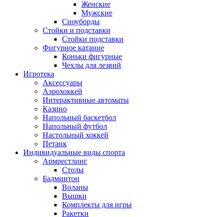
Женские
Мужские
Сноуборды
Стойки и подставки
Cтойки подставки
Фигурное катание
Коньки фигурные
Чехлы для лезвий
Игротека
Аксессуары
Аэрохоккей
Интерактивные автоматы
Казино
Напольный баскетбол
Напольный футбол
Настольный хоккей
Петанк
Индивидуальные виды спорта
Армрестлинг
Столы
Бадминтон
Воланы
Вышки
Комплекты для игры
Ракетки