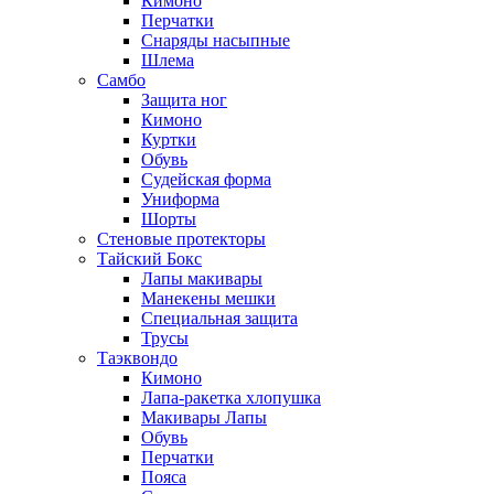
Кимоно
Перчатки
Снаряды насыпные
Шлема
Самбо
Защита ног
Кимоно
Куртки
Обувь
Судейская форма
Униформа
Шорты
Стеновые протекторы
Тайский Бокс
Лапы макивары
Манекены мешки
Специальная защита
Трусы
Таэквондо
Кимоно
Лапа-ракетка хлопушка
Макивары Лапы
Обувь
Перчатки
Пояса