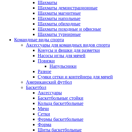
Шахматы
Шахматы демонстрационные
Шахматы магнитные
Шахматы напольные
Шахматы обиходные
Шахматы походные и офисные
Шахматы турнирные
Командные виды спорта
Аксессуары для командных видов спорта
Конусы и фишки для разметки
Насосы иглы для мячей
Повязки
Напульсники
Разное
Сумки сетки и контейнера для мячей
Американский футбол
Баскетбол
Аксессуары
Баскетбольные стойки
Кольца баскетбольные
Мячи
Сетки
Фермы баскетбольные
Форма
Щиты баскетбольные