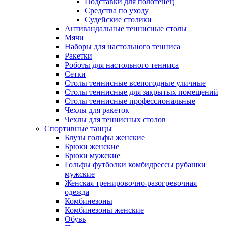
Подставки для полотенец
Средства по уходу
Судейские столики
Антивандальные теннисные столы
Мячи
Наборы для настольного тенниса
Ракетки
Роботы для настольного тенниса
Сетки
Столы теннисные всепогодные уличные
Столы теннисные для закрытых помещений
Столы теннисные профессиональные
Чехлы для ракеток
Чехлы для теннисных столов
Спортивные танцы
Блузы гольфы женские
Брюки женские
Брюки мужские
Гольфы футболки комбидрессы рубашки
мужские
Женская тренировочно-разогревочная
одежда
Комбинезоны
Комбинезоны женские
Обувь