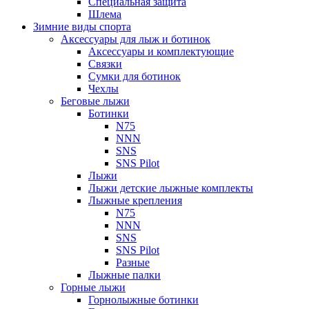
Специальная защита
Шлема
Зимние виды спорта
Аксессуары для лыж и ботинок
Аксессуары и комплектующие
Связки
Сумки для ботинок
Чехлы
Беговые лыжи
Ботинки
N75
NNN
SNS
SNS Pilot
Лыжи
Лыжи детские лыжные комплекты
Лыжные крепления
N75
NNN
SNS
SNS Pilot
Разные
Лыжные палки
Горные лыжи
Горнoлыжные ботинки