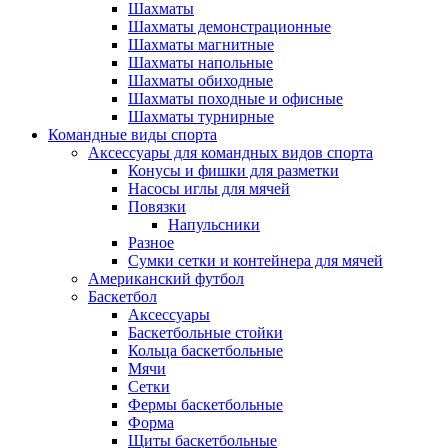
Шахматы
Шахматы демонстрационные
Шахматы магнитные
Шахматы напольные
Шахматы обиходные
Шахматы походные и офисные
Шахматы турнирные
Командные виды спорта
Аксессуары для командных видов спорта
Конусы и фишки для разметки
Насосы иглы для мячей
Повязки
Напульсники
Разное
Сумки сетки и контейнера для мячей
Американский футбол
Баскетбол
Аксессуары
Баскетбольные стойки
Кольца баскетбольные
Мячи
Сетки
Фермы баскетбольные
Форма
Щиты баскетбольные