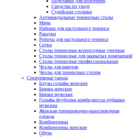
Подставки для полотенец
Средства по уходу
Судейские столики
Антивандальные теннисные столы
Мячи
Наборы для настольного тенниса
Ракетки
Роботы для настольного тенниса
Сетки
Столы теннисные всепогодные уличные
Столы теннисные для закрытых помещений
Столы теннисные профессиональные
Чехлы для ракеток
Чехлы для теннисных столов
Спортивные танцы
Блузы гольфы женские
Брюки женские
Брюки мужские
Гольфы футболки комбидрессы рубашки
мужские
Женская тренировочно-разогревочная
одежда
Комбинезоны
Комбинезоны женские
Обувь