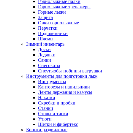
Горнолыжные палки
Горнолыжные тренажеры
Горные лыжи
Защита
Очки горнолыжные
Перчатки
Подшлемники
Шлемы
Зимний инвентарь
Доски
Ледянки
Санки
Снегокаты
Сноутьюбы тюбинги ватрушки
Инструменты для подготовки лыж
Инструменты
Канторезы и напильники
Ленты держания и камусы
Накатки
Скребки и пробки
Станки
Столы и тиски
Утюги
Щетки и фибертекс
Коньки раздвижные