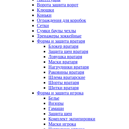
Ворота защита ворот
Клюшки
Коньки
Ограждения для коробок
Сетки
Сумки баулы чехлы
Тренажеры хоккейные
Форма и защита вратаря
Блокер вратаря
Защита шеи вратаря
Ловушка вратаря
Маски вратаря
Нагрудники вратаря
Раковины вратаря
Шлема вратарские
Шорты вратаря
Щитки вратаря
Форма и защита игрока
Белье
Визоры
Гамаши
Защита шеи
Комплект экпипировки
Маски игрока