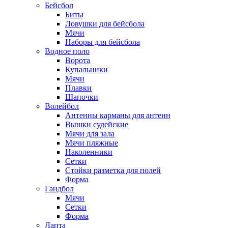
Бейсбол
Биты
Ловушки для бейсбола
Мячи
Наборы для бейсбола
Водное поло
Ворота
Купальники
Мячи
Плавки
Шапочки
Волейбол
Антенны карманы для антенн
Вышки судейские
Мячи для зала
Мячи пляжные
Наколенники
Сетки
Стойки разметка для полей
Форма
Гандбол
Мячи
Сетки
Форма
Лапта