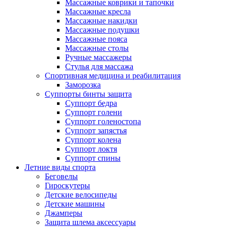
Массажные коврики и тапочки
Массажные кресла
Массажные накидки
Массажные подушки
Массажные пояса
Массажные столы
Ручные массажеры
Стулья для массажа
Спортивная медицина и реабилитация
Заморозка
Суппорты бинты защита
Суппорт бедра
Суппорт голени
Суппорт голеностопа
Суппорт запястья
Суппорт колена
Суппорт локтя
Суппорт спины
Летние виды спорта
Беговелы
Гироскутеры
Детские велосипеды
Детские машины
Джамперы
Защита шлема аксессуары