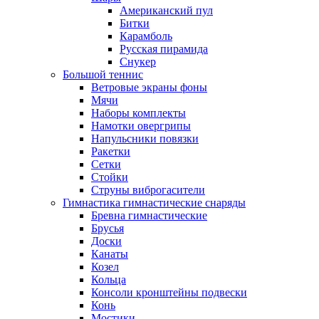
Американский пул
Битки
Карамболь
Русская пирамида
Снукер
Большой теннис
Ветровые экраны фоны
Мячи
Наборы комплекты
Намотки овергрипы
Напульсники повязки
Ракетки
Сетки
Стойки
Струны виброгасители
Гимнастика гимнастические снаряды
Бревна гимнастические
Брусья
Доски
Канаты
Козел
Кольца
Консоли кронштейны подвески
Конь
Мостики