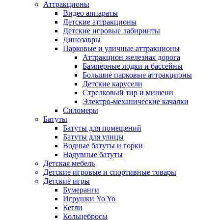
Аттракционы
Видео аппараты
Детские аттракционы
Детские игровые лабиринты
Динозавры
Парковые и уличные аттракционы
Аттракцион железная дорога
Бамперные лодки и бассейны
Большие парковые аттракционы
Детские карусели
Стрелковый тир и мишени
Электро-механические качалки
Силомеры
Батуты
Батуты для помещений
Батуты для улицы
Водные батуты и горки
Надувные батуты
Детская мебель
Детские игровые и спортивные товары
Детские игры
Бумеранги
Игрушки Yo Yo
Кегли
Кольцебросы