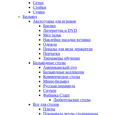
Сетки
Стойки
Сумки
Бильярд
Аксессуары для игроков
Брелки
Литература и DVD
Мел тальк
Наклейки насадки вставки
Одежда
Пеналы для мела держатели
Перчатки
Тренажеры обучение
Бильярдные столы
Американский пул
Бильярдные коллекции
Коммерческие столы
Мини-бильярд
Русская пирамида
Снукер
Фабрика Старт
Любительские столы
Все для столов
Плиты
Покрывала чехлы столешницы