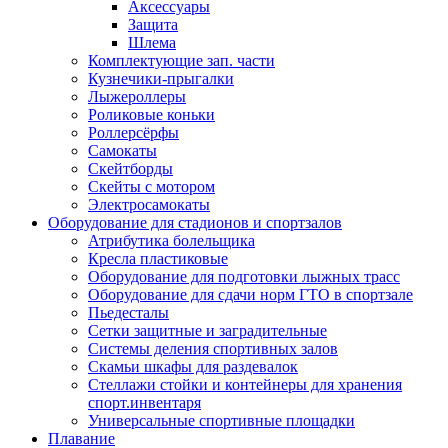
Аксессуары
Защита
Шлема
Комплектующие зап. части
Кузнечики-прыгалки
Лыжероллеры
Роликовые коньки
Роллерсёрфы
Самокаты
Скейтборды
Скейты с мотором
Электросамокаты
Оборудование для стадионов и спортзалов
Атрибутика болельщика
Кресла пластиковые
Оборудование для подготовки лыжных трасс
Оборудование для сдачи норм ГТО в спортзале
Пьедесталы
Сетки защитные и заградительные
Системы деления спортивных залов
Скамьи шкафы для раздевалок
Стеллажи стойки и контейнеры для хранения
спорт.инвентаря
Универсальные спортивные площадки
Плавание