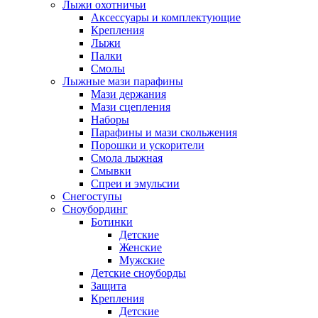
Лыжи охотничьи
Аксессуары и комплектующие
Крепления
Лыжи
Палки
Смолы
Лыжные мази парафины
Мази держания
Мази сцепления
Наборы
Парафины и мази скольжения
Порошки и ускорители
Смола лыжная
Смывки
Спреи и эмульсии
Снегоступы
Сноубординг
Ботинки
Детские
Женские
Мужские
Детские сноуборды
Защита
Крепления
Детские