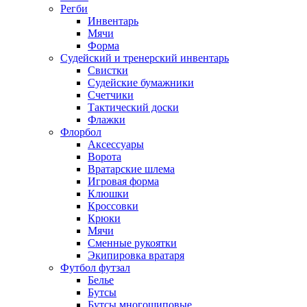
Регби
Инвентарь
Мячи
Форма
Судейский и тренерский инвентарь
Свистки
Судейские бумажники
Счетчики
Тактический доски
Флажки
Флорбол
Аксессуары
Ворота
Вратарские шлема
Игровая форма
Клюшки
Кроссовки
Крюки
Мячи
Сменные рукоятки
Экипировка вратаря
Футбол футзал
Белье
Бутсы
Бутсы многошиповые