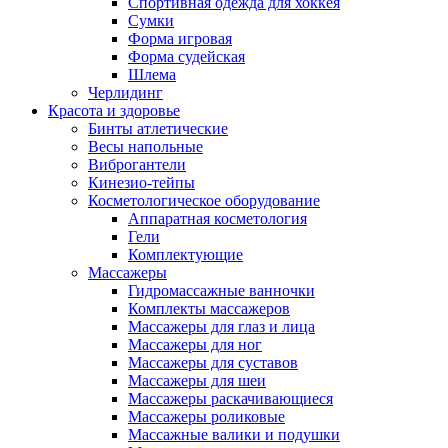
Спортивная одежда для хоккея
Сумки
Форма игровая
Форма судейская
Шлема
Черлидинг
Красота и здоровье
Бинты атлетические
Весы напольные
Виброгантели
Кинезио-тейпы
Косметологическое оборудование
Аппаратная косметология
Гели
Комплектующие
Массажеры
Гидромассажные ванночки
Комплекты массажеров
Массажеры для глаз и лица
Массажеры для ног
Массажеры для суставов
Массажеры для шеи
Массажеры раскачивающиеся
Массажеры роликовые
Массажные валики и подушки