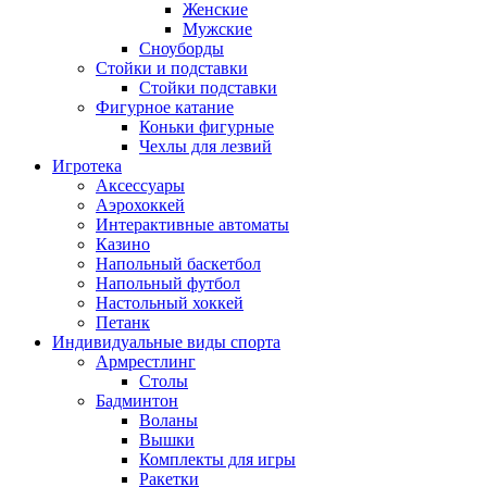
Женские
Мужские
Сноуборды
Стойки и подставки
Cтойки подставки
Фигурное катание
Коньки фигурные
Чехлы для лезвий
Игротека
Аксессуары
Аэрохоккей
Интерактивные автоматы
Казино
Напольный баскетбол
Напольный футбол
Настольный хоккей
Петанк
Индивидуальные виды спорта
Армрестлинг
Столы
Бадминтон
Воланы
Вышки
Комплекты для игры
Ракетки