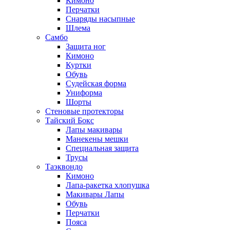
Кимоно
Перчатки
Снаряды насыпные
Шлема
Самбо
Защита ног
Кимоно
Куртки
Обувь
Судейская форма
Униформа
Шорты
Стеновые протекторы
Тайский Бокс
Лапы макивары
Манекены мешки
Специальная защита
Трусы
Таэквондо
Кимоно
Лапа-ракетка хлопушка
Макивары Лапы
Обувь
Перчатки
Пояса