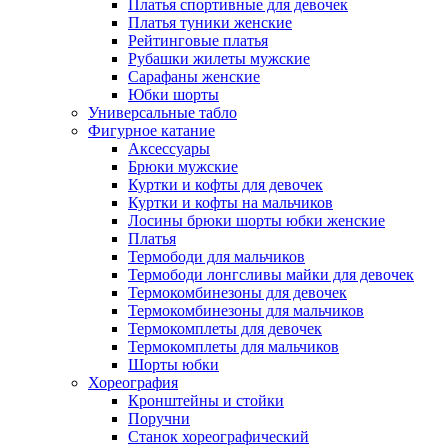
Платья спортивные для девочек
Платья туники женские
Рейтинговые платья
Рубашки жилеты мужские
Сарафаны женские
Юбки шорты
Универсальные табло
Фигурное катание
Аксессуары
Брюки мужские
Куртки и кофты для девочек
Куртки и кофты на мальчиков
Лосины брюки шорты юбки женские
Платья
Термободи для мальчиков
Термободи лонгсливы майки для девочек
Термокомбинезоны для девочек
Термокомбинезоны для мальчиков
Термокомплеты для девочек
Термокомплеты для мальчиков
Шорты юбки
Хореография
Кронштейны и стойки
Поручни
Станок хореографический