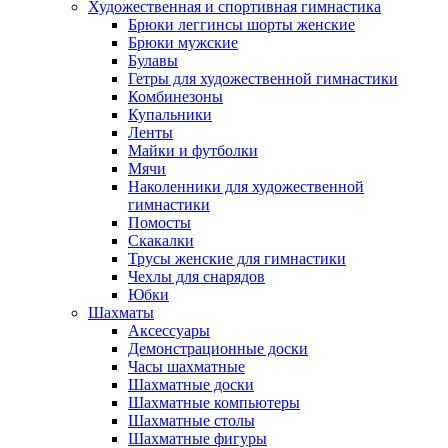
Художественная и спортивная гимнастика
Брюки леггинсы шорты женские
Брюки мужские
Булавы
Гетры для художественной гимнастики
Комбинезоны
Купальники
Ленты
Майки и футболки
Мячи
Наколенники для художественной
гимнастики
Помосты
Скакалки
Трусы женские для гимнастики
Чехлы для снарядов
Юбки
Шахматы
Аксессуары
Демонстрационные доски
Часы шахматные
Шахматные доски
Шахматные компьютеры
Шахматные столы
Шахматные фигуры