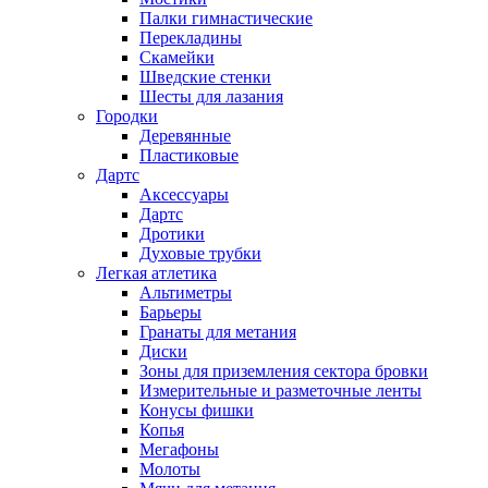
Палки гимнастические
Перекладины
Скамейки
Шведские стенки
Шесты для лазания
Городки
Деревянные
Пластиковые
Дартс
Аксессуары
Дартс
Дротики
Духовые трубки
Легкая атлетика
Альтиметры
Барьеры
Гранаты для метания
Диски
Зоны для приземления сектора бровки
Измерительные и разметочные ленты
Конусы фишки
Копья
Мегафоны
Молоты