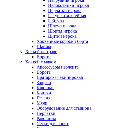
Нагрудник игрока
Налокотники игрока
Перчатки игрока
Ракушка хоккейная
Рейтузы
Шлема игрока
Шорты игрока
Щитки игрока
Хоккейные коробки борта
Шайбы
Хоккей на траве
Ворота
Хоккей с мячом
Аксессуары изолента
Ворота
Вратарская экипировка
Защита
Клюшки
Коньки
Лезвия
Мячи
Оборудование для стадиона
Перчатки
Раковины
Сетки для ворот