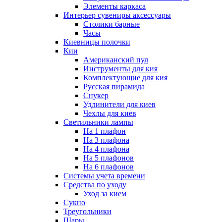
Элементы каркаса
Интерьер сувениры аксессуары
Столики барные
Часы
Киевницы полочки
Кии
Американский пул
Инструменты для кия
Комплектующие для кия
Русская пирамида
Снукер
Удлинители для киев
Чехлы для киев
Светильники лампы
На 1 плафон
На 3 плафона
На 4 плафона
На 5 плафонов
На 6 плафонов
Системы учета времени
Средства по уходу
Уход за кием
Сукно
Треугольники
Шары