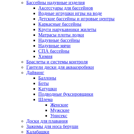
Бассейны надувные изделия
Аксессуары для бассейнов
Водные игрушки игры на воде
Детские бассейны и игровые центры
Каркасные бассейны
Круги нарукавники жилеты
Матрасы плоты лодки
Надувные бассейны
Надувные мячи
СПА бассейны
Химия
Браслеты и системы контроля
Гантели диски для аквааэробики
Дайвинг
Баллоны
Боты
Катушки
Подводные буксировщики
Шлема
Женские
Мужские
Унисекс
Доски для плавания
Зажимы для носа беруши
Калабашки