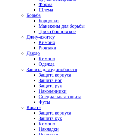
Форма
Шлема
Борьба
Борцовки
Манекены для борьбы
Трико борцовское
Джиу-джитсу
Кимоно
Рюкзаки
Дзюдо
Кимоно
Одежда
Защита для единоборств
Защита корпуса
Защита ног
Защита рук
Наколенники
Специальная защита
Футы
Каратэ
Защита корпуса
Защита рук
Кимоно
Накладки
Перчатки