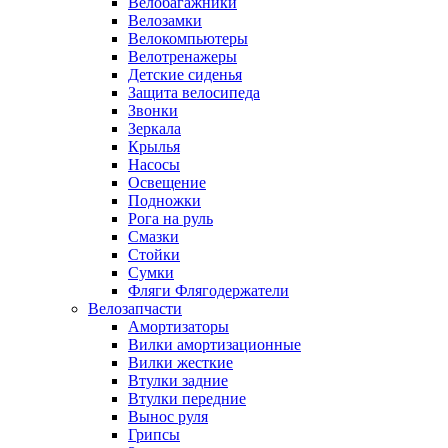
Велобагажники
Велозамки
Велокомпьютеры
Велотренажеры
Детские сиденья
Защита велосипеда
Звонки
Зеркала
Крылья
Насосы
Освещение
Подножки
Рога на руль
Смазки
Стойки
Сумки
Фляги Флягодержатели
Велозапчасти
Амортизаторы
Вилки амортизационные
Вилки жесткие
Втулки задние
Втулки передние
Вынос руля
Грипсы