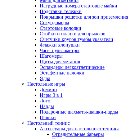
Мячи для метания
Нагрудные номера стартовые майки
Подставки тележки
Покрышки решетки для зон приземления
Секундомеры
Стартовые колодки
Стойки и планки для прыжков
Счетчики кругов тумбы указатели
Флажки хлопушки
Часы пульсометры
Шагомеры
Щиты для метания
Эспандеры легкоатлетические
Эстафетные палочки
Ядра
Настольные игры
Домино
Игры 3 в 1
Лото
Нарды
Подарочные шахматы-шашки-нарды
Шашки
Настольный теннис
Аксессуары для настольного тенниса
Оградительные барьеры