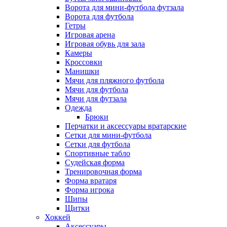
Ворота для мини-футбола футзала
Ворота для футбола
Гетры
Игровая арена
Игровая обувь для зала
Камеры
Кроссовки
Манишки
Мячи для пляжного футбола
Мячи для футбола
Мячи для футзала
Одежда
Брюки
Перчатки и аксессуары вратарские
Сетки для мини-футбола
Сетки для футбола
Спортивные табло
Судейская форма
Тренировочная форма
Форма вратаря
Форма игрока
Шипы
Щитки
Хоккей
Аксессуары