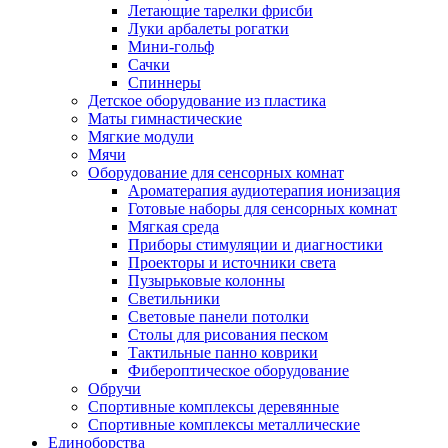
Летающие тарелки фрисби
Луки арбалеты рогатки
Мини-гольф
Сачки
Спиннеры
Детское оборудование из пластика
Маты гимнастические
Мягкие модули
Мячи
Оборудование для сенсорных комнат
Ароматерапия аудиотерапия ионизация
Готовые наборы для сенсорных комнат
Мягкая среда
Приборы стимуляции и диагностики
Проекторы и источники света
Пузырьковые колонны
Светильники
Световые панели потолки
Столы для рисования песком
Тактильные панно коврики
Фибероптическое оборудование
Обручи
Спортивные комплексы деревянные
Спортивные комплексы металлические
Единоборства