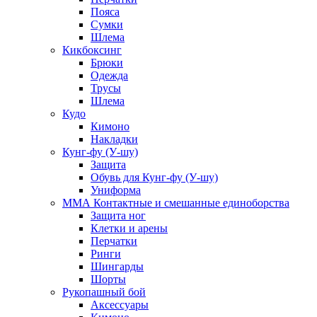
Пояса
Сумки
Шлема
Кикбоксинг
Брюки
Одежда
Трусы
Шлема
Кудо
Кимоно
Накладки
Кунг-фу (У-шу)
Защита
Обувь для Кунг-фу (У-шу)
Униформа
ММА Контактные и смешанные единоборства
Защита ног
Клетки и арены
Перчатки
Ринги
Шингарды
Шорты
Рукопашный бой
Аксессуары