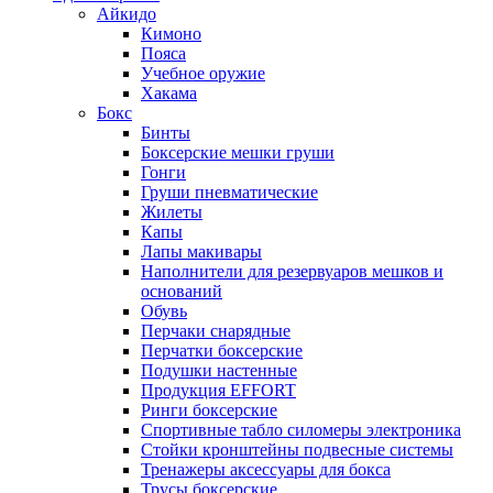
Айкидо
Кимоно
Пояса
Учебное оружие
Хакама
Бокс
Бинты
Боксерские мешки груши
Гонги
Груши пневматические
Жилеты
Капы
Лапы макивары
Наполнители для резервуаров мешков и
оснований
Обувь
Перчаки снарядные
Перчатки боксерские
Подушки настенные
Продукция EFFORT
Ринги боксерские
Спортивные табло силомеры электроника
Стойки кронштейны подвесные системы
Тренажеры аксессуары для бокса
Трусы боксерские