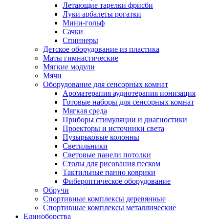
Летающие тарелки фрисби
Луки арбалеты рогатки
Мини-гольф
Сачки
Спиннеры
Детское оборудование из пластика
Маты гимнастические
Мягкие модули
Мячи
Оборудование для сенсорных комнат
Ароматерапия аудиотерапия ионизация
Готовые наборы для сенсорных комнат
Мягкая среда
Приборы стимуляции и диагностики
Проекторы и источники света
Пузырьковые колонны
Светильники
Световые панели потолки
Столы для рисования песком
Тактильные панно коврики
Фибероптическое оборудование
Обручи
Спортивные комплексы деревянные
Спортивные комплексы металлические
Единоборства