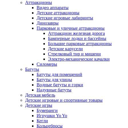
Аттракционы
Видео аппараты
Детские аттракционы
Детские игровые лабиринты
Динозавры
Парковые и уличные аттракционы
Аттракцион железная дорога
Бамперные лодки и бассейны
Большие парковые аттракционы
Детские карусели
Стрелковый тир и мишени
Электро-механические качалки
Силомеры
Батуты
Батуты для помещений
Батуты для улицы
Водные батуты и горки
Надувные батуты
Детская мебель
Детские игровые и спортивные товары
Детские игры
Бумеранги
Игрушки Yo Yo
Кегли
Кольцебросы