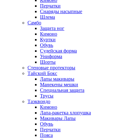
Кимоно
Перчатки
Снаряды насыпные
Шлема
Самбо
Защита ног
Кимоно
Куртки
Обувь
Судейская форма
Униформа
Шорты
Стеновые протекторы
Тайский Бокс
Лапы макивары
Манекены мешки
Специальная защита
Трусы
Таэквондо
Кимоно
Лапа-ракетка хлопушка
Макивары Лапы
Обувь
Перчатки
Пояса