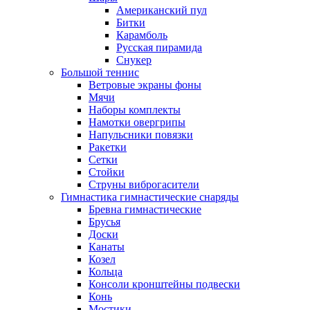
Американский пул
Битки
Карамболь
Русская пирамида
Снукер
Большой теннис
Ветровые экраны фоны
Мячи
Наборы комплекты
Намотки овергрипы
Напульсники повязки
Ракетки
Сетки
Стойки
Струны виброгасители
Гимнастика гимнастические снаряды
Бревна гимнастические
Брусья
Доски
Канаты
Козел
Кольца
Консоли кронштейны подвески
Конь
Мостики