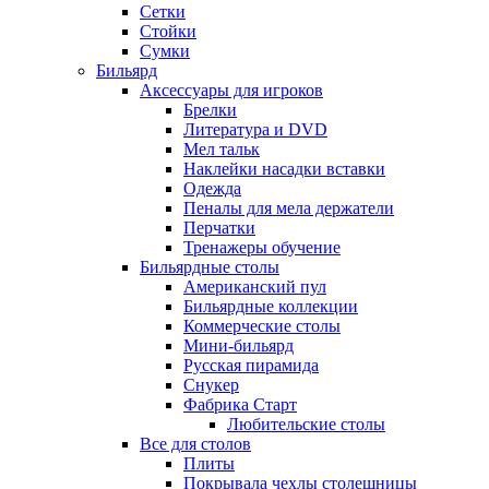
Сетки
Стойки
Сумки
Бильярд
Аксессуары для игроков
Брелки
Литература и DVD
Мел тальк
Наклейки насадки вставки
Одежда
Пеналы для мела держатели
Перчатки
Тренажеры обучение
Бильярдные столы
Американский пул
Бильярдные коллекции
Коммерческие столы
Мини-бильярд
Русская пирамида
Снукер
Фабрика Старт
Любительские столы
Все для столов
Плиты
Покрывала чехлы столешницы