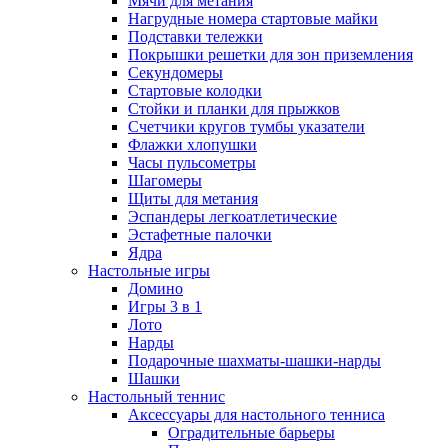
Мячи для метания
Нагрудные номера стартовые майки
Подставки тележки
Покрышки решетки для зон приземления
Секундомеры
Стартовые колодки
Стойки и планки для прыжков
Счетчики кругов тумбы указатели
Флажки хлопушки
Часы пульсометры
Шагомеры
Щиты для метания
Эспандеры легкоатлетические
Эстафетные палочки
Ядра
Настольные игры
Домино
Игры 3 в 1
Лото
Нарды
Подарочные шахматы-шашки-нарды
Шашки
Настольный теннис
Аксессуары для настольного тенниса
Оградительные барьеры