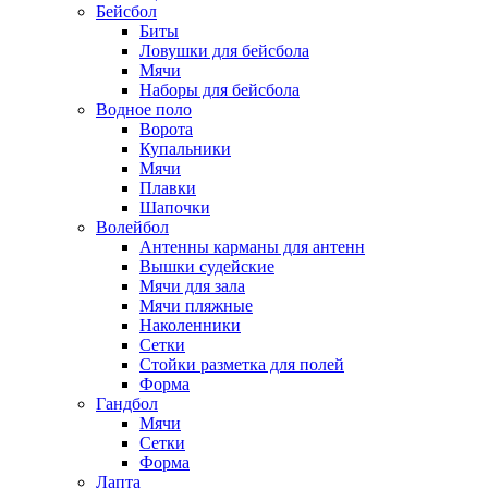
Бейсбол
Биты
Ловушки для бейсбола
Мячи
Наборы для бейсбола
Водное поло
Ворота
Купальники
Мячи
Плавки
Шапочки
Волейбол
Антенны карманы для антенн
Вышки судейские
Мячи для зала
Мячи пляжные
Наколенники
Сетки
Стойки разметка для полей
Форма
Гандбол
Мячи
Сетки
Форма
Лапта