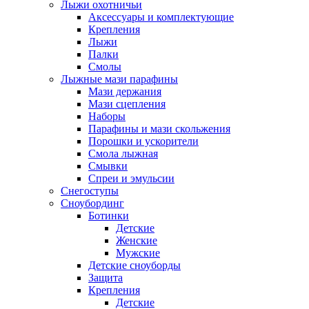
Лыжи охотничьи
Аксессуары и комплектующие
Крепления
Лыжи
Палки
Смолы
Лыжные мази парафины
Мази держания
Мази сцепления
Наборы
Парафины и мази скольжения
Порошки и ускорители
Смола лыжная
Смывки
Спреи и эмульсии
Снегоступы
Сноубординг
Ботинки
Детские
Женские
Мужские
Детские сноуборды
Защита
Крепления
Детские