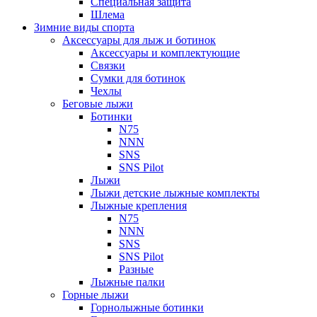
Специальная защита
Шлема
Зимние виды спорта
Аксессуары для лыж и ботинок
Аксессуары и комплектующие
Связки
Сумки для ботинок
Чехлы
Беговые лыжи
Ботинки
N75
NNN
SNS
SNS Pilot
Лыжи
Лыжи детские лыжные комплекты
Лыжные крепления
N75
NNN
SNS
SNS Pilot
Разные
Лыжные палки
Горные лыжи
Горнoлыжные ботинки