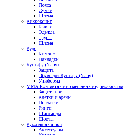
Пояса
Сумки
Шлема
Кикбоксинг
Брюки
Одежда
Трусы
Шлема
Кудо
Кимоно
Накладки
Кунг-фу (У-шу)
Защита
Обувь для Кунг-фу (У-шу)
Униформа
ММА Контактные и смешанные единоборства
Защита ног
Клетки и арены
Перчатки
Ринги
Шингарды
Шорты
Рукопашный бой
Аксессуары