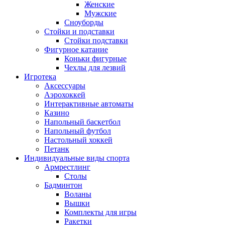
Женские
Мужские
Сноуборды
Стойки и подставки
Cтойки подставки
Фигурное катание
Коньки фигурные
Чехлы для лезвий
Игротека
Аксессуары
Аэрохоккей
Интерактивные автоматы
Казино
Напольный баскетбол
Напольный футбол
Настольный хоккей
Петанк
Индивидуальные виды спорта
Армрестлинг
Столы
Бадминтон
Воланы
Вышки
Комплекты для игры
Ракетки