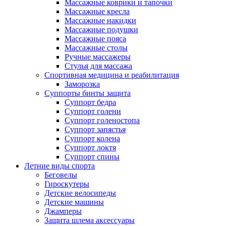
Массажные коврики и тапочки
Массажные кресла
Массажные накидки
Массажные подушки
Массажные пояса
Массажные столы
Ручные массажеры
Стулья для массажа
Спортивная медицина и реабилитация
Заморозка
Суппорты бинты защита
Суппорт бедра
Суппорт голени
Суппорт голеностопа
Суппорт запястья
Суппорт колена
Суппорт локтя
Суппорт спины
Летние виды спорта
Беговелы
Гироскутеры
Детские велосипеды
Детские машины
Джамперы
Защита шлема аксессуары