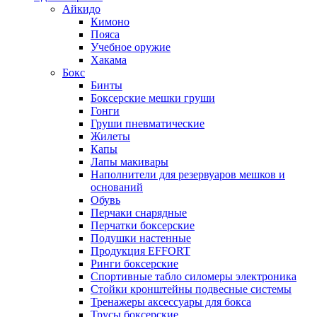
Айкидо
Кимоно
Пояса
Учебное оружие
Хакама
Бокс
Бинты
Боксерские мешки груши
Гонги
Груши пневматические
Жилеты
Капы
Лапы макивары
Наполнители для резервуаров мешков и
оснований
Обувь
Перчаки снарядные
Перчатки боксерские
Подушки настенные
Продукция EFFORT
Ринги боксерские
Спортивные табло силомеры электроника
Стойки кронштейны подвесные системы
Тренажеры аксессуары для бокса
Трусы боксерские