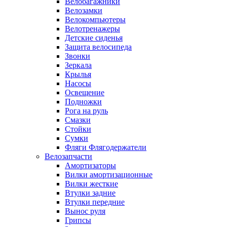
Велобагажники
Велозамки
Велокомпьютеры
Велотренажеры
Детские сиденья
Защита велосипеда
Звонки
Зеркала
Крылья
Насосы
Освещение
Подножки
Рога на руль
Смазки
Стойки
Сумки
Фляги Флягодержатели
Велозапчасти
Амортизаторы
Вилки амортизационные
Вилки жесткие
Втулки задние
Втулки передние
Вынос руля
Грипсы