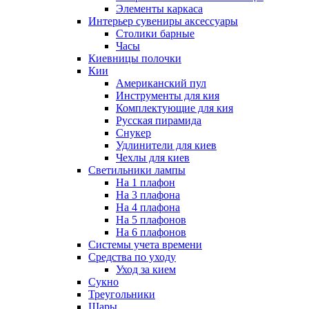
Элементы каркаса
Интерьер сувениры аксессуары
Столики барные
Часы
Киевницы полочки
Кии
Американский пул
Инструменты для кия
Комплектующие для кия
Русская пирамида
Снукер
Удлинители для киев
Чехлы для киев
Светильники лампы
На 1 плафон
На 3 плафона
На 4 плафона
На 5 плафонов
На 6 плафонов
Системы учета времени
Средства по уходу
Уход за кием
Сукно
Треугольники
Шары