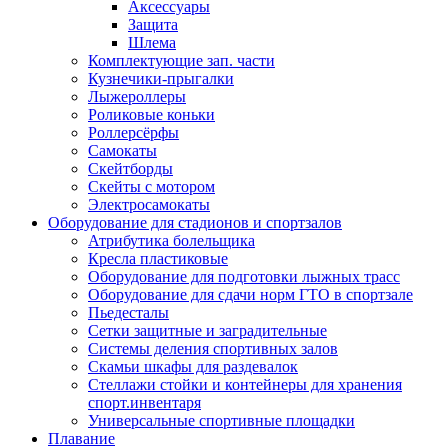
Аксессуары
Защита
Шлема
Комплектующие зап. части
Кузнечики-прыгалки
Лыжероллеры
Роликовые коньки
Роллерсёрфы
Самокаты
Скейтборды
Скейты с мотором
Электросамокаты
Оборудование для стадионов и спортзалов
Атрибутика болельщика
Кресла пластиковые
Оборудование для подготовки лыжных трасс
Оборудование для сдачи норм ГТО в спортзале
Пьедесталы
Сетки защитные и заградительные
Системы деления спортивных залов
Скамьи шкафы для раздевалок
Стеллажи стойки и контейнеры для хранения
спорт.инвентаря
Универсальные спортивные площадки
Плавание