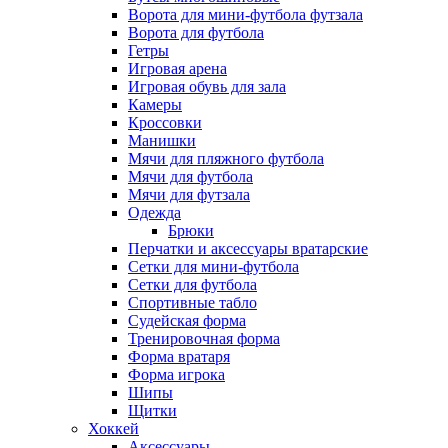
Ворота для мини-футбола футзала
Ворота для футбола
Гетры
Игровая арена
Игровая обувь для зала
Камеры
Кроссовки
Манишки
Мячи для пляжного футбола
Мячи для футбола
Мячи для футзала
Одежда
Брюки
Перчатки и аксессуары вратарские
Сетки для мини-футбола
Сетки для футбола
Спортивные табло
Судейская форма
Тренировочная форма
Форма вратаря
Форма игрока
Шипы
Щитки
Хоккей
Аксессуары