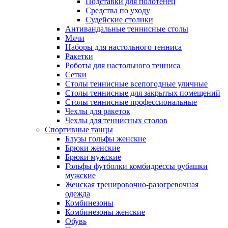
Подставки для полотенец
Средства по уходу
Судейские столики
Антивандальные теннисные столы
Мячи
Наборы для настольного тенниса
Ракетки
Роботы для настольного тенниса
Сетки
Столы теннисные всепогодные уличные
Столы теннисные для закрытых помещений
Столы теннисные профессиональные
Чехлы для ракеток
Чехлы для теннисных столов
Спортивные танцы
Блузы гольфы женские
Брюки женские
Брюки мужские
Гольфы футболки комбидрессы рубашки
мужские
Женская тренировочно-разогревочная
одежда
Комбинезоны
Комбинезоны женские
Обувь