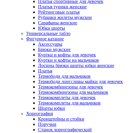
Платья спортивные для девочек
Платья туники женские
Рейтинговые платья
Рубашки жилеты мужские
Сарафаны женские
Юбки шорты
Универсальные табло
Фигурное катание
Аксессуары
Брюки мужские
Куртки и кофты для девочек
Куртки и кофты на мальчиков
Лосины брюки шорты юбки женские
Платья
Термободи для мальчиков
Термободи лонгсливы майки для девочек
Термокомбинезоны для девочек
Термокомбинезоны для мальчиков
Термокомплеты для девочек
Термокомплеты для мальчиков
Шорты юбки
Хореография
Кронштейны и стойки
Поручни
Станок хореографический