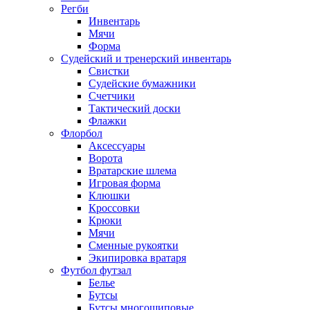
Регби
Инвентарь
Мячи
Форма
Судейский и тренерский инвентарь
Свистки
Судейские бумажники
Счетчики
Тактический доски
Флажки
Флорбол
Аксессуары
Ворота
Вратарские шлема
Игровая форма
Клюшки
Кроссовки
Крюки
Мячи
Сменные рукоятки
Экипировка вратаря
Футбол футзал
Белье
Бутсы
Бутсы многошиповые