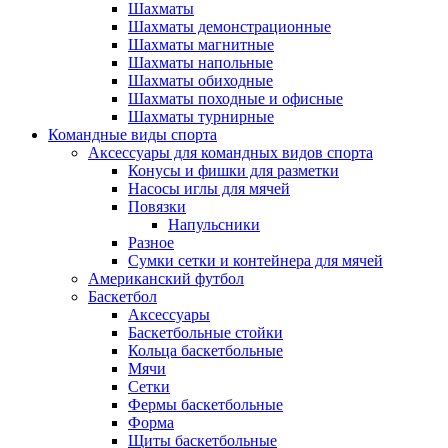
Шахматы
Шахматы демонстрационные
Шахматы магнитные
Шахматы напольные
Шахматы обиходные
Шахматы походные и офисные
Шахматы турнирные
Командные виды спорта
Аксессуары для командных видов спорта
Конусы и фишки для разметки
Насосы иглы для мячей
Повязки
Напульсники
Разное
Сумки сетки и контейнера для мячей
Американский футбол
Баскетбол
Аксессуары
Баскетбольные стойки
Кольца баскетбольные
Мячи
Сетки
Фермы баскетбольные
Форма
Щиты баскетбольные