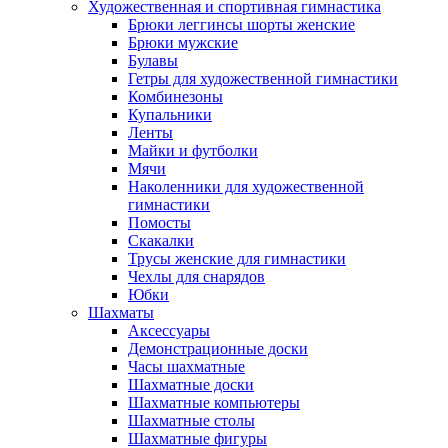
Художественная и спортивная гимнастика
Брюки леггинсы шорты женские
Брюки мужские
Булавы
Гетры для художественной гимнастики
Комбинезоны
Купальники
Ленты
Майки и футболки
Мячи
Наколенники для художественной
гимнастики
Помосты
Скакалки
Трусы женские для гимнастики
Чехлы для снарядов
Юбки
Шахматы
Аксессуары
Демонстрационные доски
Часы шахматные
Шахматные доски
Шахматные компьютеры
Шахматные столы
Шахматные фигуры