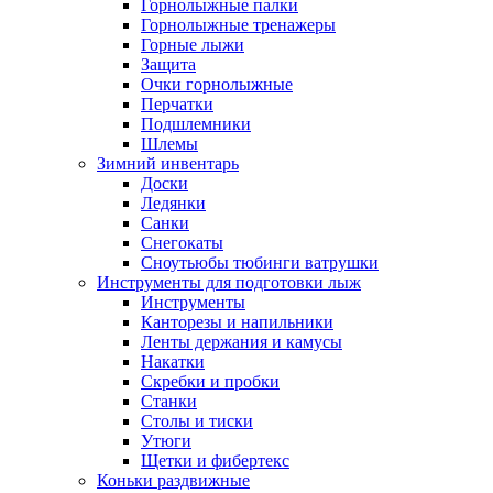
Горнолыжные палки
Горнолыжные тренажеры
Горные лыжи
Защита
Очки горнолыжные
Перчатки
Подшлемники
Шлемы
Зимний инвентарь
Доски
Ледянки
Санки
Снегокаты
Сноутьюбы тюбинги ватрушки
Инструменты для подготовки лыж
Инструменты
Канторезы и напильники
Ленты держания и камусы
Накатки
Скребки и пробки
Станки
Столы и тиски
Утюги
Щетки и фибертекс
Коньки раздвижные