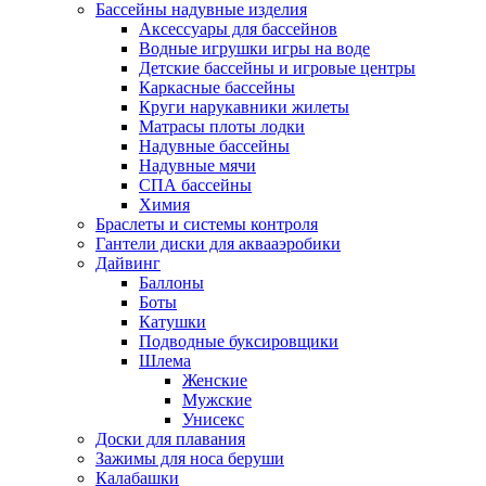
Бассейны надувные изделия
Аксессуары для бассейнов
Водные игрушки игры на воде
Детские бассейны и игровые центры
Каркасные бассейны
Круги нарукавники жилеты
Матрасы плоты лодки
Надувные бассейны
Надувные мячи
СПА бассейны
Химия
Браслеты и системы контроля
Гантели диски для аквааэробики
Дайвинг
Баллоны
Боты
Катушки
Подводные буксировщики
Шлема
Женские
Мужские
Унисекс
Доски для плавания
Зажимы для носа беруши
Калабашки