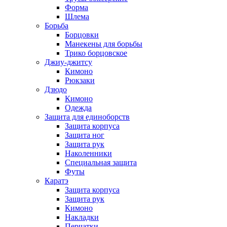
Форма
Шлема
Борьба
Борцовки
Манекены для борьбы
Трико борцовское
Джиу-джитсу
Кимоно
Рюкзаки
Дзюдо
Кимоно
Одежда
Защита для единоборств
Защита корпуса
Защита ног
Защита рук
Наколенники
Специальная защита
Футы
Каратэ
Защита корпуса
Защита рук
Кимоно
Накладки
Перчатки