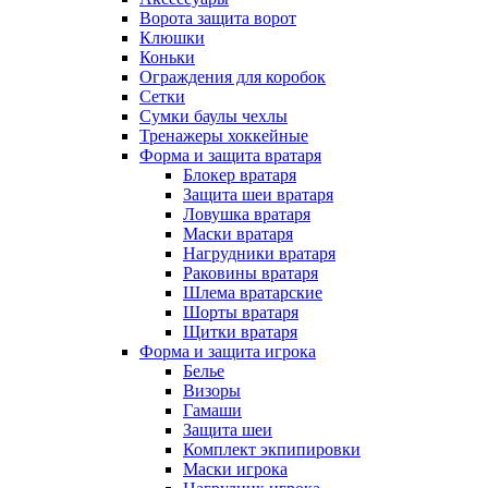
Ворота защита ворот
Клюшки
Коньки
Ограждения для коробок
Сетки
Сумки баулы чехлы
Тренажеры хоккейные
Форма и защита вратаря
Блокер вратаря
Защита шеи вратаря
Ловушка вратаря
Маски вратаря
Нагрудники вратаря
Раковины вратаря
Шлема вратарские
Шорты вратаря
Щитки вратаря
Форма и защита игрока
Белье
Визоры
Гамаши
Защита шеи
Комплект экпипировки
Маски игрока