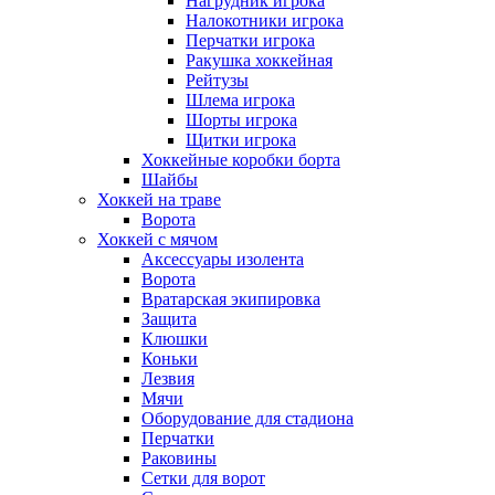
Нагрудник игрока
Налокотники игрока
Перчатки игрока
Ракушка хоккейная
Рейтузы
Шлема игрока
Шорты игрока
Щитки игрока
Хоккейные коробки борта
Шайбы
Хоккей на траве
Ворота
Хоккей с мячом
Аксессуары изолента
Ворота
Вратарская экипировка
Защита
Клюшки
Коньки
Лезвия
Мячи
Оборудование для стадиона
Перчатки
Раковины
Сетки для ворот