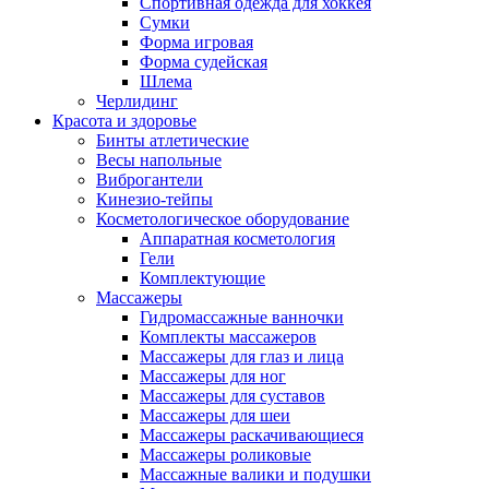
Спортивная одежда для хоккея
Сумки
Форма игровая
Форма судейская
Шлема
Черлидинг
Красота и здоровье
Бинты атлетические
Весы напольные
Виброгантели
Кинезио-тейпы
Косметологическое оборудование
Аппаратная косметология
Гели
Комплектующие
Массажеры
Гидромассажные ванночки
Комплекты массажеров
Массажеры для глаз и лица
Массажеры для ног
Массажеры для суставов
Массажеры для шеи
Массажеры раскачивающиеся
Массажеры роликовые
Массажные валики и подушки