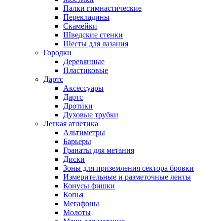
Палки гимнастические
Перекладины
Скамейки
Шведские стенки
Шесты для лазания
Городки
Деревянные
Пластиковые
Дартс
Аксессуары
Дартс
Дротики
Духовые трубки
Легкая атлетика
Альтиметры
Барьеры
Гранаты для метания
Диски
Зоны для приземления сектора бровки
Измерительные и разметочные ленты
Конусы фишки
Копья
Мегафоны
Молоты