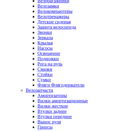
Велобагажники
Велозамки
Велокомпьютеры
Велотренажеры
Детские сиденья
Защита велосипеда
Звонки
Зеркала
Крылья
Насосы
Освещение
Подножки
Рога на руль
Смазки
Стойки
Сумки
Фляги Флягодержатели
Велозапчасти
Амортизаторы
Вилки амортизационные
Вилки жесткие
Втулки задние
Втулки передние
Вынос руля
Грипсы