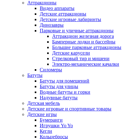
Аттракционы
Видео аппараты
Детские аттракционы
Детские игровые лабиринты
Динозавры
Парковые и уличные аттракционы
Аттракцион железная дорога
Бамперные лодки и бассейны
Большие парковые аттракционы
Детские карусели
Стрелковый тир и мишени
Электро-механические качалки
Силомеры
Батуты
Батуты для помещений
Батуты для улицы
Водные батуты и горки
Надувные батуты
Детская мебель
Детские игровые и спортивные товары
Детские игры
Бумеранги
Игрушки Yo Yo
Кегли
Кольцебросы