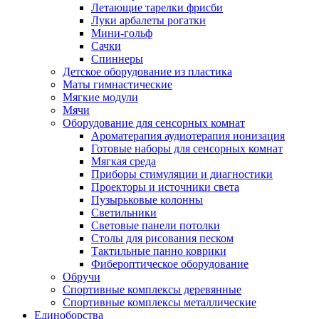
Летающие тарелки фрисби
Луки арбалеты рогатки
Мини-гольф
Сачки
Спиннеры
Детское оборудование из пластика
Маты гимнастические
Мягкие модули
Мячи
Оборудование для сенсорных комнат
Ароматерапия аудиотерапия ионизация
Готовые наборы для сенсорных комнат
Мягкая среда
Приборы стимуляции и диагностики
Проекторы и источники света
Пузырьковые колонны
Светильники
Световые панели потолки
Столы для рисования песком
Тактильные панно коврики
Фибероптическое оборудование
Обручи
Спортивные комплексы деревянные
Спортивные комплексы металлические
Единоборства