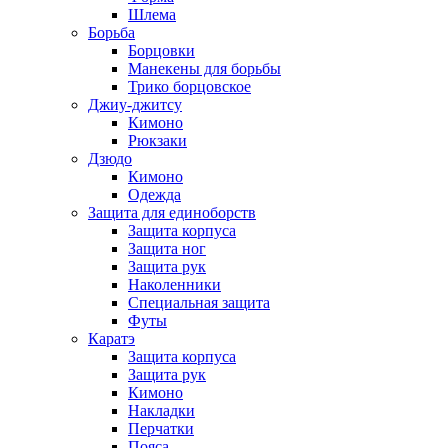
Шлема
Борьба
Борцовки
Манекены для борьбы
Трико борцовское
Джиу-джитсу
Кимоно
Рюкзаки
Дзюдо
Кимоно
Одежда
Защита для единоборств
Защита корпуса
Защита ног
Защита рук
Наколенники
Специальная защита
Футы
Каратэ
Защита корпуса
Защита рук
Кимоно
Накладки
Перчатки
Пояса