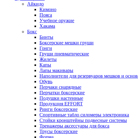
Айкидо
Кимоно
Пояса
Учебное оружие
Хакама
Бокс
Бинты
Боксерские мешки груши
Гонги
Груши пневматические
Жилеты
Капы
Лапы макивары
Наполнители для резервуаров мешков и осно
Обувь
Перчаки снарядные
Перчатки боксерские
Подушки настенные
Продукция EFFORT
Ринги боксерские
Спортивные табло силомеры электроника
Стойки кронштейны подвесные системы
Тренажеры аксессуары для бокса
Трусы боксерские
Форма