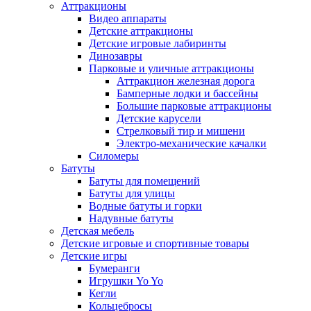
Аттракционы
Видео аппараты
Детские аттракционы
Детские игровые лабиринты
Динозавры
Парковые и уличные аттракционы
Аттракцион железная дорога
Бамперные лодки и бассейны
Большие парковые аттракционы
Детские карусели
Стрелковый тир и мишени
Электро-механические качалки
Силомеры
Батуты
Батуты для помещений
Батуты для улицы
Водные батуты и горки
Надувные батуты
Детская мебель
Детские игровые и спортивные товары
Детские игры
Бумеранги
Игрушки Yo Yo
Кегли
Кольцебросы