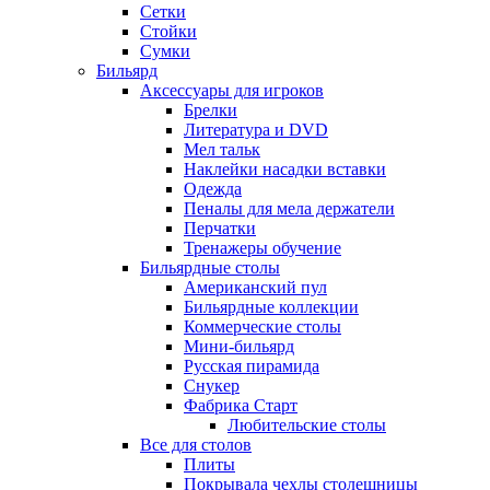
Сетки
Стойки
Сумки
Бильярд
Аксессуары для игроков
Брелки
Литература и DVD
Мел тальк
Наклейки насадки вставки
Одежда
Пеналы для мела держатели
Перчатки
Тренажеры обучение
Бильярдные столы
Американский пул
Бильярдные коллекции
Коммерческие столы
Мини-бильярд
Русская пирамида
Снукер
Фабрика Старт
Любительские столы
Все для столов
Плиты
Покрывала чехлы столешницы