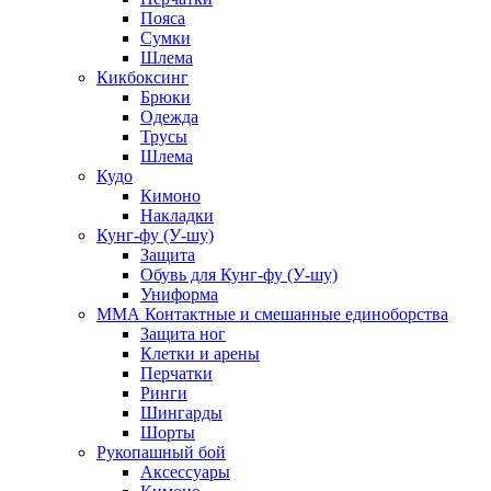
Пояса
Сумки
Шлема
Кикбоксинг
Брюки
Одежда
Трусы
Шлема
Кудо
Кимоно
Накладки
Кунг-фу (У-шу)
Защита
Обувь для Кунг-фу (У-шу)
Униформа
ММА Контактные и смешанные единоборства
Защита ног
Клетки и арены
Перчатки
Ринги
Шингарды
Шорты
Рукопашный бой
Аксессуары