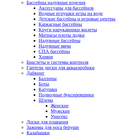
Бассейны надувные изделия
Аксессуары для бассейнов
Водные игрушки игры на воде
Детские бассейны и игровые центры
Каркасные бассейны
Круги нарукавники жилеты
Матрасы плоты лодки
Надувные бассейны
Надувные мячи
СПА бассейны
Химия
Браслеты и системы контроля
Гантели диски для аквааэробики
Дайвинг
Баллоны
Боты
Катушки
Подводные буксировщики
Шлема
Женские
Мужские
Унисекс
Доски для плавания
Зажимы для носа беруши
Калабашки