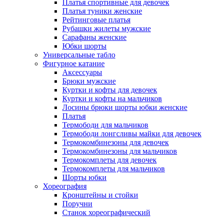
Платья спортивные для девочек
Платья туники женские
Рейтинговые платья
Рубашки жилеты мужские
Сарафаны женские
Юбки шорты
Универсальные табло
Фигурное катание
Аксессуары
Брюки мужские
Куртки и кофты для девочек
Куртки и кофты на мальчиков
Лосины брюки шорты юбки женские
Платья
Термободи для мальчиков
Термободи лонгсливы майки для девочек
Термокомбинезоны для девочек
Термокомбинезоны для мальчиков
Термокомплеты для девочек
Термокомплеты для мальчиков
Шорты юбки
Хореография
Кронштейны и стойки
Поручни
Станок хореографический