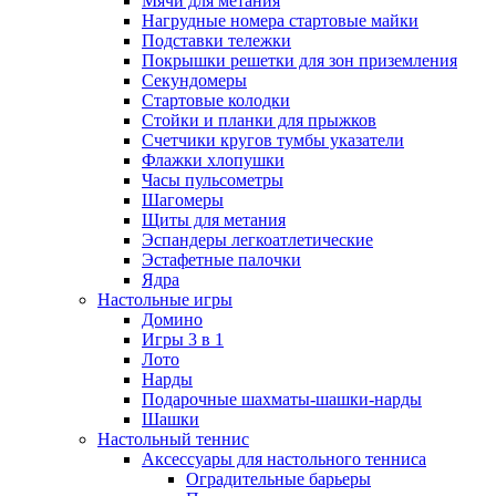
Мячи для метания
Нагрудные номера стартовые майки
Подставки тележки
Покрышки решетки для зон приземления
Секундомеры
Стартовые колодки
Стойки и планки для прыжков
Счетчики кругов тумбы указатели
Флажки хлопушки
Часы пульсометры
Шагомеры
Щиты для метания
Эспандеры легкоатлетические
Эстафетные палочки
Ядра
Настольные игры
Домино
Игры 3 в 1
Лото
Нарды
Подарочные шахматы-шашки-нарды
Шашки
Настольный теннис
Аксессуары для настольного тенниса
Оградительные барьеры