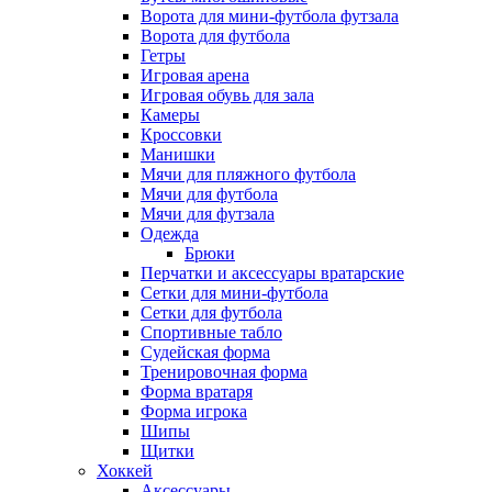
Ворота для мини-футбола футзала
Ворота для футбола
Гетры
Игровая арена
Игровая обувь для зала
Камеры
Кроссовки
Манишки
Мячи для пляжного футбола
Мячи для футбола
Мячи для футзала
Одежда
Брюки
Перчатки и аксессуары вратарские
Сетки для мини-футбола
Сетки для футбола
Спортивные табло
Судейская форма
Тренировочная форма
Форма вратаря
Форма игрока
Шипы
Щитки
Хоккей
Аксессуары