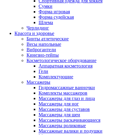
Спортивная одежда для хоккея
Сумки
Форма игровая
Форма судейская
Шлема
Черлидинг
Красота и здоровье
Бинты атлетические
Весы напольные
Виброгантели
Кинезио-тейпы
Косметологическое оборудование
Аппаратная косметология
Гели
Комплектующие
Массажеры
Гидромассажные ванночки
Комплекты массажеров
Массажеры для глаз и лица
Массажеры для ног
Массажеры для суставов
Массажеры для шеи
Массажеры раскачивающиеся
Массажеры роликовые
Массажные валики и подушки