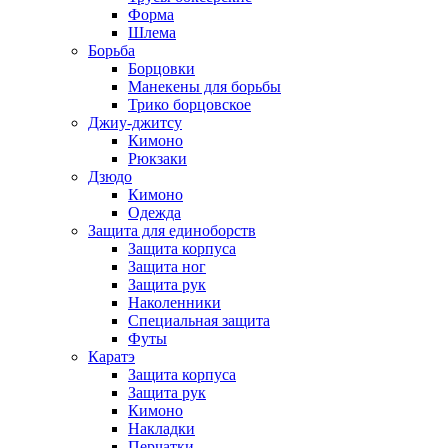
Форма
Шлема
Борьба
Борцовки
Манекены для борьбы
Трико борцовское
Джиу-джитсу
Кимоно
Рюкзаки
Дзюдо
Кимоно
Одежда
Защита для единоборств
Защита корпуса
Защита ног
Защита рук
Наколенники
Специальная защита
Футы
Каратэ
Защита корпуса
Защита рук
Кимоно
Накладки
Перчатки