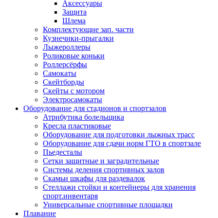
Аксессуары
Защита
Шлема
Комплектующие зап. части
Кузнечики-прыгалки
Лыжероллеры
Роликовые коньки
Роллерсёрфы
Самокаты
Скейтборды
Скейты с мотором
Электросамокаты
Оборудование для стадионов и спортзалов
Атрибутика болельщика
Кресла пластиковые
Оборудование для подготовки лыжных трасс
Оборудование для сдачи норм ГТО в спортзале
Пьедесталы
Сетки защитные и заградительные
Системы деления спортивных залов
Скамьи шкафы для раздевалок
Стеллажи стойки и контейнеры для хранения
спорт.инвентаря
Универсальные спортивные площадки
Плавание