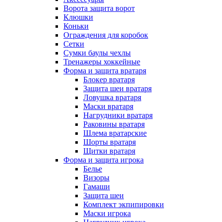
Ворота защита ворот
Клюшки
Коньки
Ограждения для коробок
Сетки
Сумки баулы чехлы
Тренажеры хоккейные
Форма и защита вратаря
Блокер вратаря
Защита шеи вратаря
Ловушка вратаря
Маски вратаря
Нагрудники вратаря
Раковины вратаря
Шлема вратарские
Шорты вратаря
Щитки вратаря
Форма и защита игрока
Белье
Визоры
Гамаши
Защита шеи
Комплект экпипировки
Маски игрока