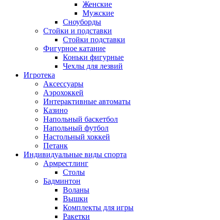
Женские
Мужские
Сноуборды
Стойки и подставки
Cтойки подставки
Фигурное катание
Коньки фигурные
Чехлы для лезвий
Игротека
Аксессуары
Аэрохоккей
Интерактивные автоматы
Казино
Напольный баскетбол
Напольный футбол
Настольный хоккей
Петанк
Индивидуальные виды спорта
Армрестлинг
Столы
Бадминтон
Воланы
Вышки
Комплекты для игры
Ракетки