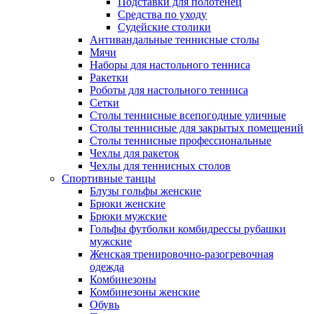
Подставки для полотенец
Средства по уходу
Судейские столики
Антивандальные теннисные столы
Мячи
Наборы для настольного тенниса
Ракетки
Роботы для настольного тенниса
Сетки
Столы теннисные всепогодные уличные
Столы теннисные для закрытых помещений
Столы теннисные профессиональные
Чехлы для ракеток
Чехлы для теннисных столов
Спортивные танцы
Блузы гольфы женские
Брюки женские
Брюки мужские
Гольфы футболки комбидрессы рубашки
мужские
Женская тренировочно-разогревочная
одежда
Комбинезоны
Комбинезоны женские
Обувь