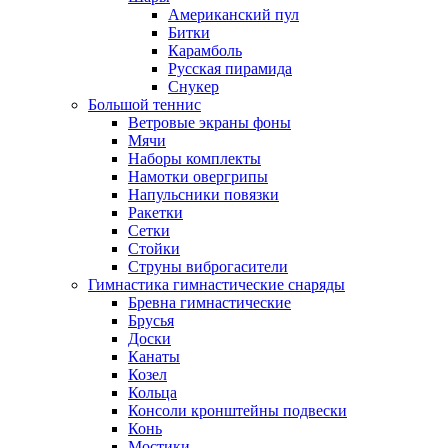
Американский пул
Битки
Карамболь
Русская пирамида
Снукер
Большой теннис
Ветровые экраны фоны
Мячи
Наборы комплекты
Намотки овергрипы
Напульсники повязки
Ракетки
Сетки
Стойки
Струны виброгасители
Гимнастика гимнастические снаряды
Бревна гимнастические
Брусья
Доски
Канаты
Козел
Кольца
Консоли кронштейны подвески
Конь
Мостики