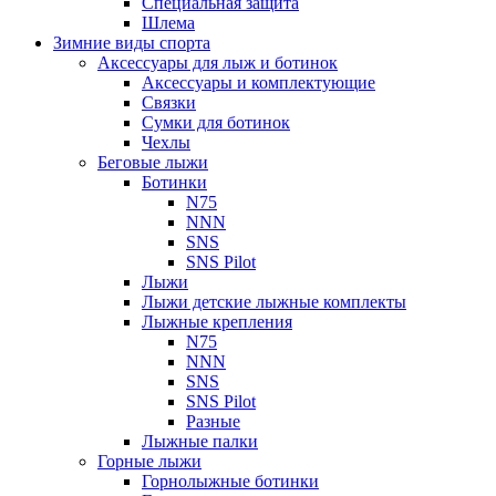
Специальная защита
Шлема
Зимние виды спорта
Аксессуары для лыж и ботинок
Аксессуары и комплектующие
Связки
Сумки для ботинок
Чехлы
Беговые лыжи
Ботинки
N75
NNN
SNS
SNS Pilot
Лыжи
Лыжи детские лыжные комплекты
Лыжные крепления
N75
NNN
SNS
SNS Pilot
Разные
Лыжные палки
Горные лыжи
Горнoлыжные ботинки