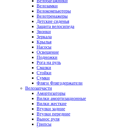
Велобагажники
Велозамки
Велокомпьютеры
Велотренажеры
Детские сиденья
Защита велосипеда
Звонки
Зеркала
Крылья
Насосы
Освещение
Подножки
Рога на руль
Смазки
Стойки
Сумки
Фляги Флягодержатели
Велозапчасти
Амортизаторы
Вилки амортизационные
Вилки жесткие
Втулки задние
Втулки передние
Вынос руля
Грипсы