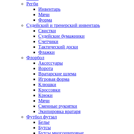
Регби
Инвентарь
Мячи
Форма
Судейский и тренерский инвентарь
Свистки
Судейские бумажники
Счетчики
Тактический доски
Флажки
Флорбол
Аксессуары
Ворота
Вратарские шлема
Игровая форма
Клюшки
Кроссовки
Крюки
Мячи
Сменные рукоятки
Экипировка вратаря
Футбол футзал
Белье
Бутсы
Бутсы многошиповые