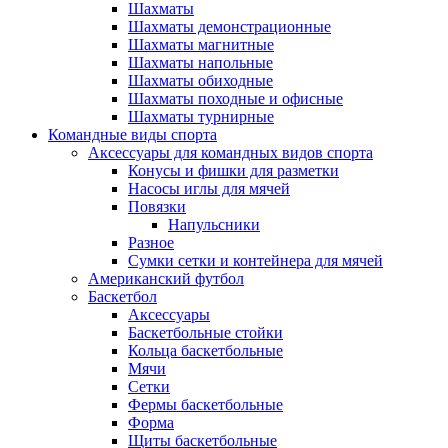
Шахматы
Шахматы демонстрационные
Шахматы магнитные
Шахматы напольные
Шахматы обиходные
Шахматы походные и офисные
Шахматы турнирные
Командные виды спорта
Аксессуары для командных видов спорта
Конусы и фишки для разметки
Насосы иглы для мячей
Повязки
Напульсники
Разное
Сумки сетки и контейнера для мячей
Американский футбол
Баскетбол
Аксессуары
Баскетбольные стойки
Кольца баскетбольные
Мячи
Сетки
Фермы баскетбольные
Форма
Щиты баскетбольные