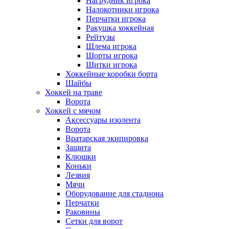
Нагрудник игрока
Налокотники игрока
Перчатки игрока
Ракушка хоккейная
Рейтузы
Шлема игрока
Шорты игрока
Щитки игрока
Хоккейные коробки борта
Шайбы
Хоккей на траве
Ворота
Хоккей с мячом
Аксессуары изолента
Ворота
Вратарская экипировка
Защита
Клюшки
Коньки
Лезвия
Мячи
Оборудование для стадиона
Перчатки
Раковины
Сетки для ворот