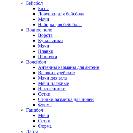
Бейсбол
Биты
Ловушки для бейсбола
Мячи
Наборы для бейсбола
Водное поло
Ворота
Купальники
Мячи
Плавки
Шапочки
Волейбол
Антенны карманы для антенн
Вышки судейские
Мячи для зала
Мячи пляжные
Наколенники
Сетки
Стойки разметка для полей
Форма
Гандбол
Мячи
Сетки
Форма
Лапта