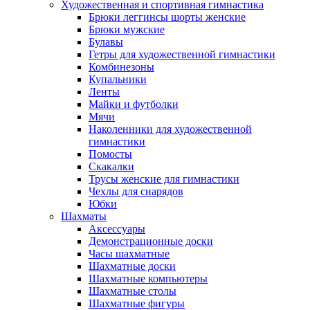
Художественная и спортивная гимнастика
Брюки леггинсы шорты женские
Брюки мужские
Булавы
Гетры для художественной гимнастики
Комбинезоны
Купальники
Ленты
Майки и футболки
Мячи
Наколенники для художественной
гимнастики
Помосты
Скакалки
Трусы женские для гимнастики
Чехлы для снарядов
Юбки
Шахматы
Аксессуары
Демонстрационные доски
Часы шахматные
Шахматные доски
Шахматные компьютеры
Шахматные столы
Шахматные фигуры