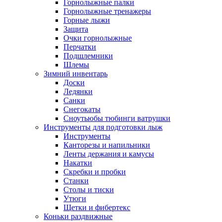
Горнолыжные палки
Горнолыжные тренажеры
Горные лыжи
Защита
Очки горнолыжные
Перчатки
Подшлемники
Шлемы
Зимний инвентарь
Доски
Ледянки
Санки
Снегокаты
Сноутьюбы тюбинги ватрушки
Инструменты для подготовки лыж
Инструменты
Канторезы и напильники
Ленты держания и камусы
Накатки
Скребки и пробки
Станки
Столы и тиски
Утюги
Щетки и фибертекс
Коньки раздвижные