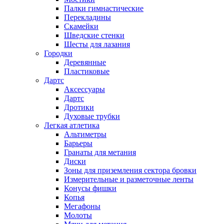
Палки гимнастические
Перекладины
Скамейки
Шведские стенки
Шесты для лазания
Городки
Деревянные
Пластиковые
Дартс
Аксессуары
Дартс
Дротики
Духовые трубки
Легкая атлетика
Альтиметры
Барьеры
Гранаты для метания
Диски
Зоны для приземления сектора бровки
Измерительные и разметочные ленты
Конусы фишки
Копья
Мегафоны
Молоты