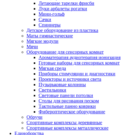
Летающие тарелки фрисби
Луки арбалеты рогатки
Мини-гольф
Сачки
Спиннеры
Детское оборудование из пластика
Маты гимнастические
Мягкие модули
Мячи
Оборудование для сенсорных комнат
Ароматерапия аудиотерапия ионизация
Готовые наборы для сенсорных комнат
Мягкая среда
Приборы стимуляции и диагностики
Проекторы и источники света
Пузырьковые колонны
Светильники
Световые панели потолки
Столы для рисования песком
Тактильные панно коврики
Фибероптическое оборудование
Обручи
Спортивные комплексы деревянные
Спортивные комплексы металлические
Единоборства