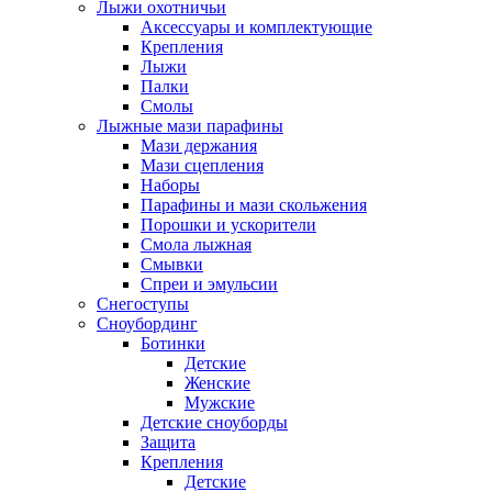
Лыжи охотничьи
Аксессуары и комплектующие
Крепления
Лыжи
Палки
Смолы
Лыжные мази парафины
Мази держания
Мази сцепления
Наборы
Парафины и мази скольжения
Порошки и ускорители
Смола лыжная
Смывки
Спреи и эмульсии
Снегоступы
Сноубординг
Ботинки
Детские
Женские
Мужские
Детские сноуборды
Защита
Крепления
Детские