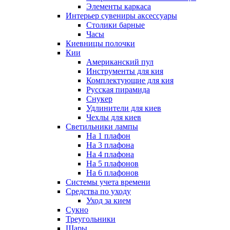
Элементы каркаса
Интерьер сувениры аксессуары
Столики барные
Часы
Киевницы полочки
Кии
Американский пул
Инструменты для кия
Комплектующие для кия
Русская пирамида
Снукер
Удлинители для киев
Чехлы для киев
Светильники лампы
На 1 плафон
На 3 плафона
На 4 плафона
На 5 плафонов
На 6 плафонов
Системы учета времени
Средства по уходу
Уход за кием
Сукно
Треугольники
Шары