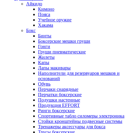
Айкидо
Кимоно
Пояса
Учебное оружие
Хакама
Бокс
Бинты
Боксерские мешки груши
Гонги
Груши пневматические
Жилеты
Капы
Лапы макивары
Наполнители для резервуаров мешков и
оснований
Обувь
Перчаки снарядные
Перчатки боксерские
Подушки настенные
Продукция EFFORT
Ринги боксерские
Спортивные табло силомеры электроника
Стойки кронштейны подвесные системы
Тренажеры аксессуары для бокса
Трусы боксерские