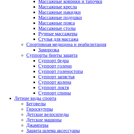
Массажные коврики и тапочки
Массажные кресла
Массажные накидки
Массажные подушки
Массажные пояса
Массажные столы
Ручные массажеры
Стулья для массажа
Спортивная медицина и реабилитация
Заморозка
Суппорты бинты защита
Суппорт бедра
Суппорт голени
Суппорт голеностопа
Суппорт запястья
Суппорт колена
Суппорт локтя
Суппорт спины
Летние виды спорта
Беговелы
Гироскутеры
Детские велосипеды
Детские машины
Джамперы
Защита шлема аксессуары