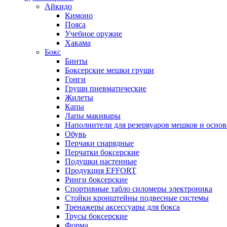
Айкидо
Кимоно
Пояса
Учебное оружие
Хакама
Бокс
Бинты
Боксерские мешки груши
Гонги
Груши пневматические
Жилеты
Капы
Лапы макивары
Наполнители для резервуаров мешков и осно
Обувь
Перчаки снарядные
Перчатки боксерские
Подушки настенные
Продукция EFFORT
Ринги боксерские
Спортивные табло силомеры электроника
Стойки кронштейны подвесные системы
Тренажеры аксессуары для бокса
Трусы боксерские
Форма