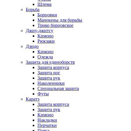
Шлема
Борьба
Борцовки
Манекены для борьбы
Трико борцовское
Джиу-джитсу
Кимоно
Рюкзаки
Дзюдо
Кимоно
Одежда
Защита для единоборств
Защита корпуса
Защита ног
Защита рук
Наколенники
Специальная защита
Футы
Каратэ
Защита корпуса
Защита рук
Кимоно
Накладки
Перчатки
Пояса