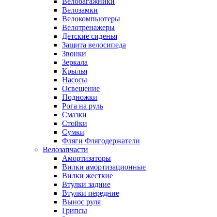
Велобагажники
Велозамки
Велокомпьютеры
Велотренажеры
Детские сиденья
Защита велосипеда
Звонки
Зеркала
Крылья
Насосы
Освещение
Подножки
Рога на руль
Смазки
Стойки
Сумки
Фляги Флягодержатели
Велозапчасти
Амортизаторы
Вилки амортизационные
Вилки жесткие
Втулки задние
Втулки передние
Вынос руля
Грипсы