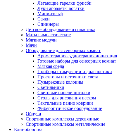
Летающие тарелки фрисби
Луки арбалеты рогатки
Мини-гольф
Сачки
Спиннеры
Детское оборудование из пластика
Маты гимнастические
Мягкие модули
Мячи
Оборудование для сенсорных комнат
Ароматерапия аудиотерапия ионизация
Готовые наборы для сенсорных комнат
Мягкая среда
Приборы стимуляции и диагностики
Проекторы и источники света
Пузырьковые колонны
Светильники
Световые панели потолки
Столы для рисования песком
Тактильные панно коврики
Фибероптическое оборудование
Обручи
Спортивные комплексы деревянные
Спортивные комплексы металлические
Единоборства