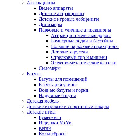
Аттракционы
Видео аппараты
Детские аттракционы
Детские игровые лабиринты
Динозавры
Парковые и уличные аттракционы
Аттракцион железная дорога
Бамперные лодки и бассейны
Большие парковые аттракционы
Детские карусели
Стрелковый тир и мишени
Электро-механические качалки
Силомеры
Батуты
Батуты для помещений
Батуты для улицы
Водные батуты и горки
Надувные батуты
Детская мебель
Детские игровые и спортивные товары
Детские игры
Бумеранги
Игрушки Yo Yo
Кегли
Кольцебросы