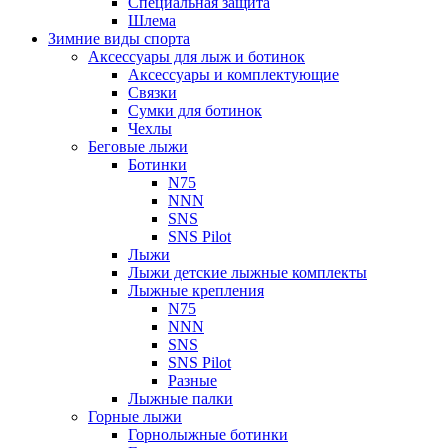
Специальная защита
Шлема
Зимние виды спорта
Аксессуары для лыж и ботинок
Аксессуары и комплектующие
Связки
Сумки для ботинок
Чехлы
Беговые лыжи
Ботинки
N75
NNN
SNS
SNS Pilot
Лыжи
Лыжи детские лыжные комплекты
Лыжные крепления
N75
NNN
SNS
SNS Pilot
Разные
Лыжные палки
Горные лыжи
Горнoлыжные ботинки