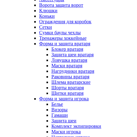
Ворота защита ворот
Клюшки
Коньки
Ограждения для коробок
Сетки
Сумки баулы чехлы
Тренажеры хоккейные
Форма и защита вратаря
Блокер вратаря
Защита шеи вратаря
Ловушка вратаря
Маски вратаря
Нагрудники вратаря
Раковины вратаря
Шлема вратарские
Шорты вратаря
Щитки вратаря
Форма и защита игрока
Белье
Визоры
Гамаши
Защита шеи
Комплект экпипировки
Маски игрока