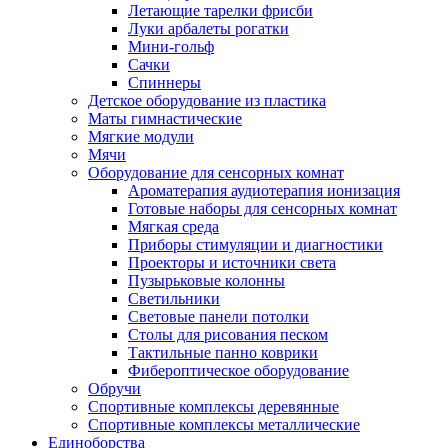
Летающие тарелки фрисби
Луки арбалеты рогатки
Мини-гольф
Сачки
Спиннеры
Детское оборудование из пластика
Маты гимнастические
Мягкие модули
Мячи
Оборудование для сенсорных комнат
Ароматерапия аудиотерапия ионизация
Готовые наборы для сенсорных комнат
Мягкая среда
Приборы стимуляции и диагностики
Проекторы и источники света
Пузырьковые колонны
Светильники
Световые панели потолки
Столы для рисования песком
Тактильные панно коврики
Фибероптическое оборудование
Обручи
Спортивные комплексы деревянные
Спортивные комплексы металлические
Единоборства