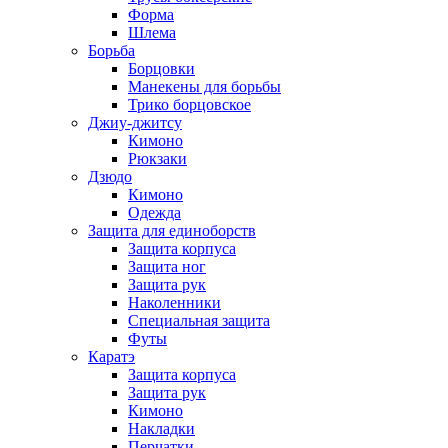
Форма
Шлема
Борьба
Борцовки
Манекены для борьбы
Трико борцовское
Джиу-джитсу
Кимоно
Рюкзаки
Дзюдо
Кимоно
Одежда
Защита для единоборств
Защита корпуса
Защита ног
Защита рук
Наколенники
Специальная защита
Футы
Каратэ
Защита корпуса
Защита рук
Кимоно
Накладки
Перчатки