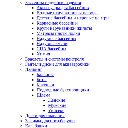
Бассейны надувные изделия
Аксессуары для бассейнов
Водные игрушки игры на воде
Детские бассейны и игровые центры
Каркасные бассейны
Круги нарукавники жилеты
Матрасы плоты лодки
Надувные бассейны
Надувные мячи
СПА бассейны
Химия
Браслеты и системы контроля
Гантели диски для аквааэробики
Дайвинг
Баллоны
Боты
Катушки
Подводные буксировщики
Шлема
Женские
Мужские
Унисекс
Доски для плавания
Зажимы для носа беруши
Калабашки