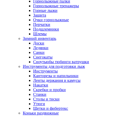
Горнолыжные палки
Горнолыжные тренажеры
Горные лыжи
Защита
Очки горнолыжные
Перчатки
Подшлемники
Шлемы
Зимний инвентарь
Доски
Ледянки
Санки
Снегокаты
Сноутьюбы тюбинги ватрушки
Инструменты для подготовки лыж
Инструменты
Канторезы и напильники
Ленты держания и камусы
Накатки
Скребки и пробки
Станки
Столы и тиски
Утюги
Щетки и фибертекс
Коньки раздвижные