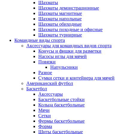
Шахматы
Шахматы демонстрационные
Шахматы магнитные
Шахматы напольные
Шахматы обиходные
Шахматы походные и офисные
Шахматы турнирные
Командные виды спорта
Аксессуары для командных видов спорта
Конусы и фишки для разметки
Насосы иглы для мячей
Повязки
Напульсники
Разное
Сумки сетки и контейнера для мячей
Американский футбол
Баскетбол
Аксессуары
Баскетбольные стойки
Кольца баскетбольные
Мячи
Сетки
Фермы баскетбольные
Форма
Щиты баскетбольные