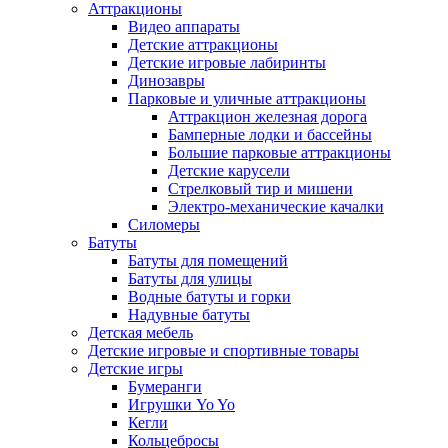
Аттракционы
Видео аппараты
Детские аттракционы
Детские игровые лабиринты
Динозавры
Парковые и уличные аттракционы
Аттракцион железная дорога
Бамперные лодки и бассейны
Большие парковые аттракционы
Детские карусели
Стрелковый тир и мишени
Электро-механические качалки
Силомеры
Батуты
Батуты для помещений
Батуты для улицы
Водные батуты и горки
Надувные батуты
Детская мебель
Детские игровые и спортивные товары
Детские игры
Бумеранги
Игрушки Yo Yo
Кегли
Кольцебросы