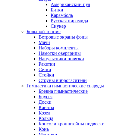
Американский пул
Битки
Карамболь
Русская пирамида
Снукер
Большой теннис
Ветровые экраны фоны
Мячи
Наборы комплекты
Намотки овергрипы
Напульсники повязки
Ракетки
Сетки
Стойки
Струны виброгасители
Гимнастика гимнастические снаряды
Бревна гимнастические
Брусья
Доски
Канаты
Козел
Кольца
Консоли кронштейны подвески
Конь
Мостики