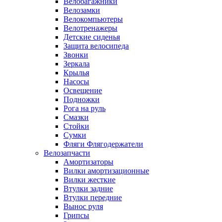
Велобагажники
Велозамки
Велокомпьютеры
Велотренажеры
Детские сиденья
Защита велосипеда
Звонки
Зеркала
Крылья
Насосы
Освещение
Подножки
Рога на руль
Смазки
Стойки
Сумки
Фляги Флягодержатели
Велозапчасти
Амортизаторы
Вилки амортизационные
Вилки жесткие
Втулки задние
Втулки передние
Вынос руля
Грипсы