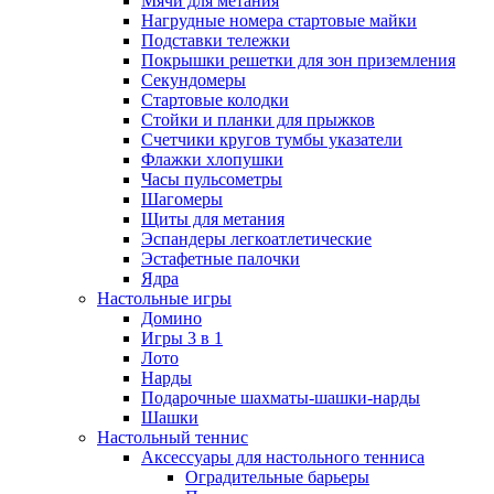
Мячи для метания
Нагрудные номера стартовые майки
Подставки тележки
Покрышки решетки для зон приземления
Секундомеры
Стартовые колодки
Стойки и планки для прыжков
Счетчики кругов тумбы указатели
Флажки хлопушки
Часы пульсометры
Шагомеры
Щиты для метания
Эспандеры легкоатлетические
Эстафетные палочки
Ядра
Настольные игры
Домино
Игры 3 в 1
Лото
Нарды
Подарочные шахматы-шашки-нарды
Шашки
Настольный теннис
Аксессуары для настольного тенниса
Оградительные барьеры