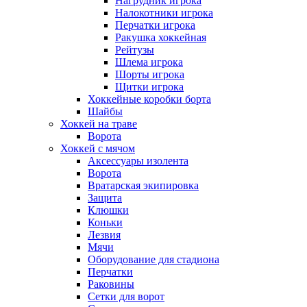
Нагрудник игрока
Налокотники игрока
Перчатки игрока
Ракушка хоккейная
Рейтузы
Шлема игрока
Шорты игрока
Щитки игрока
Хоккейные коробки борта
Шайбы
Хоккей на траве
Ворота
Хоккей с мячом
Аксессуары изолента
Ворота
Вратарская экипировка
Защита
Клюшки
Коньки
Лезвия
Мячи
Оборудование для стадиона
Перчатки
Раковины
Сетки для ворот