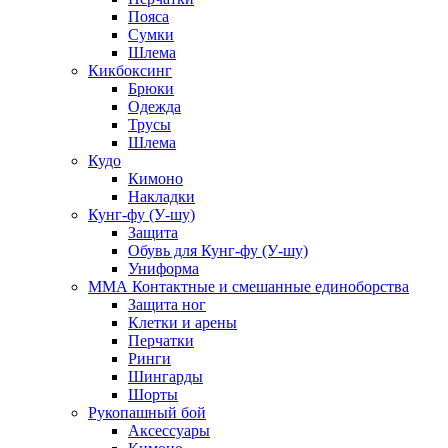
Пояса
Сумки
Шлема
Кикбоксинг
Брюки
Одежда
Трусы
Шлема
Кудо
Кимоно
Накладки
Кунг-фу (У-шу)
Защита
Обувь для Кунг-фу (У-шу)
Униформа
ММА Контактные и смешанные единоборства
Защита ног
Клетки и арены
Перчатки
Ринги
Шингарды
Шорты
Рукопашный бой
Аксессуары