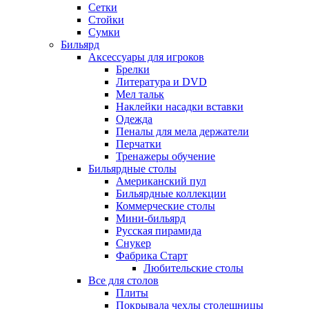
Сетки
Стойки
Сумки
Бильярд
Аксессуары для игроков
Брелки
Литература и DVD
Мел тальк
Наклейки насадки вставки
Одежда
Пеналы для мела держатели
Перчатки
Тренажеры обучение
Бильярдные столы
Американский пул
Бильярдные коллекции
Коммерческие столы
Мини-бильярд
Русская пирамида
Снукер
Фабрика Старт
Любительские столы
Все для столов
Плиты
Покрывала чехлы столешницы