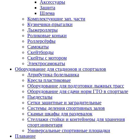
Аксессуары
Защита
Шлема
Комплектующие зап. части
Кузнечики-прыгалки
Лыжероллеры
Роликовые коньки
Роллерсёрфы
Самокаты
Скейтборды
Скейты с мотором
Электросамокаты
Оборудование для стадионов и спортзалов
Атрибутика болельщика
Кресла пластиковые
Оборудование для подготовки лыжных трасс
Оборудование для сдачи норм ГТО в спортзале
Пьедесталы
Сетки защитные и заградительные
Системы деления спортивных залов
Скамьи шкафы для раздевалок
Стеллажи стойки и контейнеры для хранения
спорт.инвентаря
Универсальные спортивные площадки
Плавание