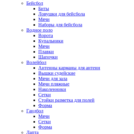
Бейсбол
Биты
Ловушки для бейсбола
Мячи
Наборы для бейсбола
Водное поло
Ворота
Купальники
Мячи
Плавки
Шапочки
Волейбол
Антенны карманы для антенн
Вышки судейские
Мячи для зала
Мячи пляжные
Наколенники
Сетки
Стойки разметка для полей
Форма
Гандбол
Мячи
Сетки
Форма
Лапта