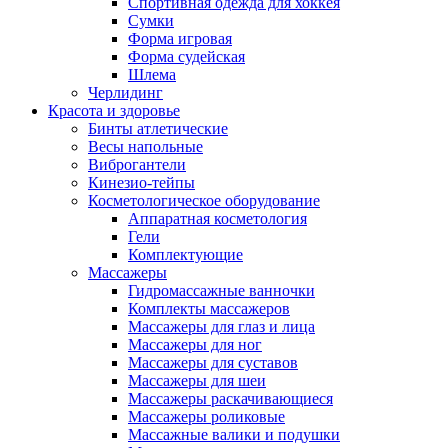
Спортивная одежда для хоккея
Сумки
Форма игровая
Форма судейская
Шлема
Черлидинг
Красота и здоровье
Бинты атлетические
Весы напольные
Виброгантели
Кинезио-тейпы
Косметологическое оборудование
Аппаратная косметология
Гели
Комплектующие
Массажеры
Гидромассажные ванночки
Комплекты массажеров
Массажеры для глаз и лица
Массажеры для ног
Массажеры для суставов
Массажеры для шеи
Массажеры раскачивающиеся
Массажеры роликовые
Массажные валики и подушки