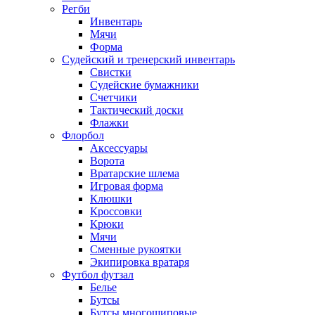
Регби
Инвентарь
Мячи
Форма
Судейский и тренерский инвентарь
Свистки
Судейские бумажники
Счетчики
Тактический доски
Флажки
Флорбол
Аксессуары
Ворота
Вратарские шлема
Игровая форма
Клюшки
Кроссовки
Крюки
Мячи
Сменные рукоятки
Экипировка вратаря
Футбол футзал
Белье
Бутсы
Бутсы многошиповые