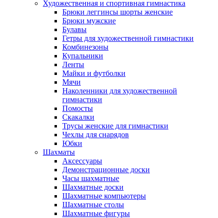
Художественная и спортивная гимнастика
Брюки леггинсы шорты женские
Брюки мужские
Булавы
Гетры для художественной гимнастики
Комбинезоны
Купальники
Ленты
Майки и футболки
Мячи
Наколенники для художественной
гимнастики
Помосты
Скакалки
Трусы женские для гимнастики
Чехлы для снарядов
Юбки
Шахматы
Аксессуары
Демонстрационные доски
Часы шахматные
Шахматные доски
Шахматные компьютеры
Шахматные столы
Шахматные фигуры