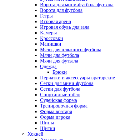
Ворота для мини-футбола футзала
Ворота для футбола
Гетры
Игровая арена
Игровая обувь для зала
Камеры
Кроссовки
Манишки
Мячи для пляжного футбола
Мячи для футбола
Мячи для футзала
Одежда
Брюки
Перчатки и аксессуары вратарские
Сетки для мини-футбола
Сетки для футбола
Спортивные табло
Судейская форма
Тренировочная форма
Форма вратаря
Форма игрока
Шипы
Щитки
Хоккей
Аксессуары