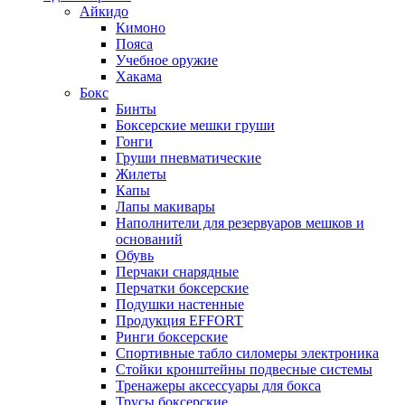
Айкидо
Кимоно
Пояса
Учебное оружие
Хакама
Бокс
Бинты
Боксерские мешки груши
Гонги
Груши пневматические
Жилеты
Капы
Лапы макивары
Наполнители для резервуаров мешков и
оснований
Обувь
Перчаки снарядные
Перчатки боксерские
Подушки настенные
Продукция EFFORT
Ринги боксерские
Спортивные табло силомеры электроника
Стойки кронштейны подвесные системы
Тренажеры аксессуары для бокса
Трусы боксерские