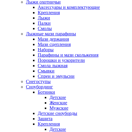
Лыжи охотничьи
Аксессуары и комплектующие
Крепления
Лыжи
Палки
Смолы
Лыжные мази парафины
Мази держания
Мази сцепления
Наборы
Парафины и мази скольжения
Порошки и ускорители
Смола лыжная
Смывки
Спреи и эмульсии
Снегоступы
Сноубординг
Ботинки
Детские
Женские
Мужские
Детские сноуборды
Защита
Крепления
Детские