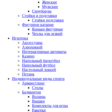
Женские
Мужские
Сноуборды
Стойки и подставки
Cтойки подставки
Фигурное катание
Коньки фигурные
Чехлы для лезвий
Игротека
Аксессуары
Аэрохоккей
Интерактивные автоматы
Казино
Напольный баскетбол
Напольный футбол
Настольный хоккей
Петанк
Индивидуальные виды спорта
Армрестлинг
Столы
Бадминтон
Воланы
Вышки
Комплекты для игры
Ракетки