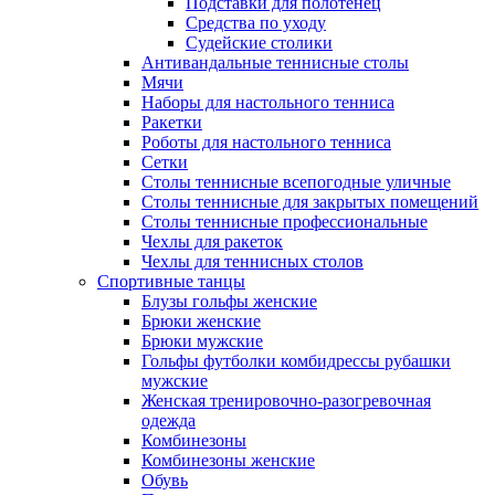
Подставки для полотенец
Средства по уходу
Судейские столики
Антивандальные теннисные столы
Мячи
Наборы для настольного тенниса
Ракетки
Роботы для настольного тенниса
Сетки
Столы теннисные всепогодные уличные
Столы теннисные для закрытых помещений
Столы теннисные профессиональные
Чехлы для ракеток
Чехлы для теннисных столов
Спортивные танцы
Блузы гольфы женские
Брюки женские
Брюки мужские
Гольфы футболки комбидрессы рубашки
мужские
Женская тренировочно-разогревочная
одежда
Комбинезоны
Комбинезоны женские
Обувь