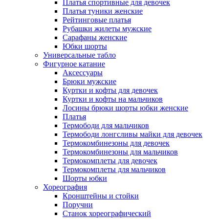
Платья спортивные для девочек
Платья туники женские
Рейтинговые платья
Рубашки жилеты мужские
Сарафаны женские
Юбки шорты
Универсальные табло
Фигурное катание
Аксессуары
Брюки мужские
Куртки и кофты для девочек
Куртки и кофты на мальчиков
Лосины брюки шорты юбки женские
Платья
Термободи для мальчиков
Термободи лонгсливы майки для девочек
Термокомбинезоны для девочек
Термокомбинезоны для мальчиков
Термокомплеты для девочек
Термокомплеты для мальчиков
Шорты юбки
Хореография
Кронштейны и стойки
Поручни
Станок хореографический