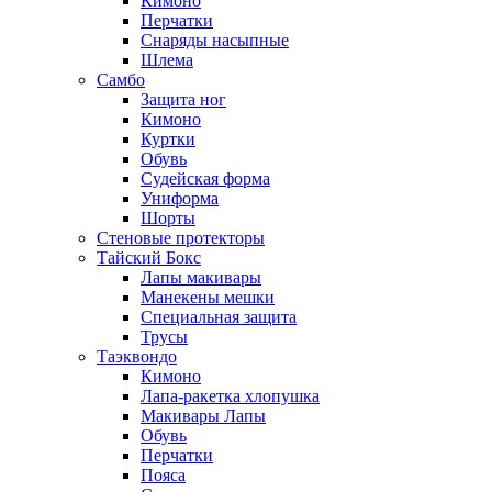
Кимоно
Перчатки
Снаряды насыпные
Шлема
Самбо
Защита ног
Кимоно
Куртки
Обувь
Судейская форма
Униформа
Шорты
Стеновые протекторы
Тайский Бокс
Лапы макивары
Манекены мешки
Специальная защита
Трусы
Таэквондо
Кимоно
Лапа-ракетка хлопушка
Макивары Лапы
Обувь
Перчатки
Пояса