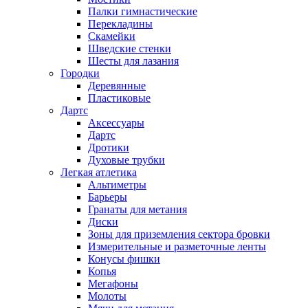
Палки гимнастические
Перекладины
Скамейки
Шведские стенки
Шесты для лазания
Городки
Деревянные
Пластиковые
Дартс
Аксессуары
Дартс
Дротики
Духовые трубки
Легкая атлетика
Альтиметры
Барьеры
Гранаты для метания
Диски
Зоны для приземления сектора бровки
Измерительные и разметочные ленты
Конусы фишки
Копья
Мегафоны
Молоты