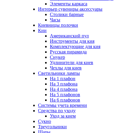
Элементы каркаса
Интерьер сувениры аксессуары
Столики барные
Часы
Киевницы полочки
Кии
Американский пул
Инструменты для кия
Комплектующие для кия
Русская пирамида
Снукер
Удлинители для киев
Чехлы для киев
Светильники лампы
На 1 плафон
На 3 плафона
На 4 плафона
На 5 плафонов
На 6 плафонов
Системы учета времени
Средства по уходу
Уход за кием
Сукно
Треугольники
Шары