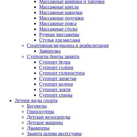
Массажные коврики и тапочки
Массажные кресла
Массажные накидки
Массажные подушки
Массажные пояса
Массажные столы
Ручные массажеры
Стулья для массажа
Спортивная медицина и реабилитация
Заморозка
Суппорты бинты защита
Суппорт бедра
Суппорт голени
Суппорт голеностопа
Суппорт запястья
Суппорт колена
Суппорт локтя
Суппорт спины
Летние виды спорта
Беговелы
Гироскутеры
Детские велосипеды
Детские машины
Джамперы
Защита шлема аксессуары