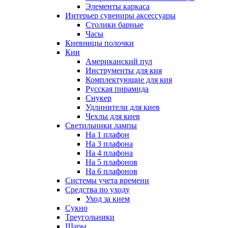
Элементы каркаса
Интерьер сувениры аксессуары
Столики барные
Часы
Киевницы полочки
Кии
Американский пул
Инструменты для кия
Комплектующие для кия
Русская пирамида
Снукер
Удлинители для киев
Чехлы для киев
Светильники лампы
На 1 плафон
На 3 плафона
На 4 плафона
На 5 плафонов
На 6 плафонов
Системы учета времени
Средства по уходу
Уход за кием
Сукно
Треугольники
Шары