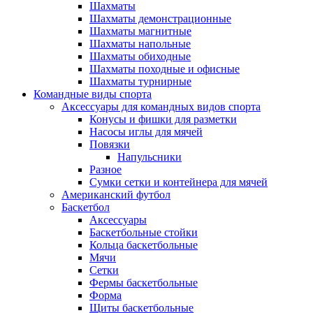
Шахматы
Шахматы демонстрационные
Шахматы магнитные
Шахматы напольные
Шахматы обиходные
Шахматы походные и офисные
Шахматы турнирные
Командные виды спорта
Аксессуары для командных видов спорта
Конусы и фишки для разметки
Насосы иглы для мячей
Повязки
Напульсники
Разное
Сумки сетки и контейнера для мячей
Американский футбол
Баскетбол
Аксессуары
Баскетбольные стойки
Кольца баскетбольные
Мячи
Сетки
Фермы баскетбольные
Форма
Щиты баскетбольные