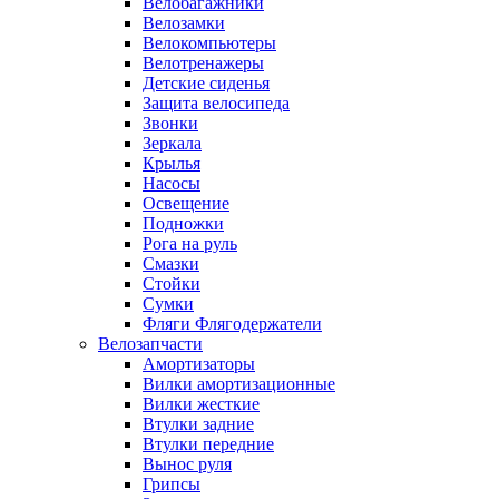
Велобагажники
Велозамки
Велокомпьютеры
Велотренажеры
Детские сиденья
Защита велосипеда
Звонки
Зеркала
Крылья
Насосы
Освещение
Подножки
Рога на руль
Смазки
Стойки
Сумки
Фляги Флягодержатели
Велозапчасти
Амортизаторы
Вилки амортизационные
Вилки жесткие
Втулки задние
Втулки передние
Вынос руля
Грипсы