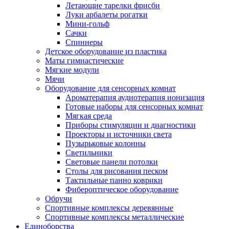
Летающие тарелки фрисби
Луки арбалеты рогатки
Мини-гольф
Сачки
Спиннеры
Детское оборудование из пластика
Маты гимнастические
Мягкие модули
Мячи
Оборудование для сенсорных комнат
Ароматерапия аудиотерапия ионизация
Готовые наборы для сенсорных комнат
Мягкая среда
Приборы стимуляции и диагностики
Проекторы и источники света
Пузырьковые колонны
Светильники
Световые панели потолки
Столы для рисования песком
Тактильные панно коврики
Фибероптическое оборудование
Обручи
Спортивные комплексы деревянные
Спортивные комплексы металлические
Единоборства