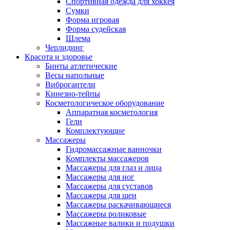
Спортивная одежда для хоккея
Сумки
Форма игровая
Форма судейская
Шлема
Черлидинг
Красота и здоровье
Бинты атлетические
Весы напольные
Виброгантели
Кинезио-тейпы
Косметологическое оборудование
Аппаратная косметология
Гели
Комплектующие
Массажеры
Гидромассажные ванночки
Комплекты массажеров
Массажеры для глаз и лица
Массажеры для ног
Массажеры для суставов
Массажеры для шеи
Массажеры раскачивающиеся
Массажеры роликовые
Массажные валики и подушки