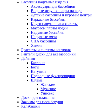
Бассейны надувные изделия
Аксессуары для бассейнов
Водные игрушки игры на воде
Детские бассейны и игровые центры
Каркасные бассейны
Круги нарукавники жилеты
Матрасы плоты лодки
Надувные бассейны
Надувные мячи
СПА бассейны
Химия
Браслеты и системы контроля
Гантели диски для аквааэробики
Дайвинг
Баллоны
Боты
Катушки
Подводные буксировщики
Шлема
Женские
Мужские
Унисекс
Доски для плавания
Зажимы для носа беруши
Калабашки