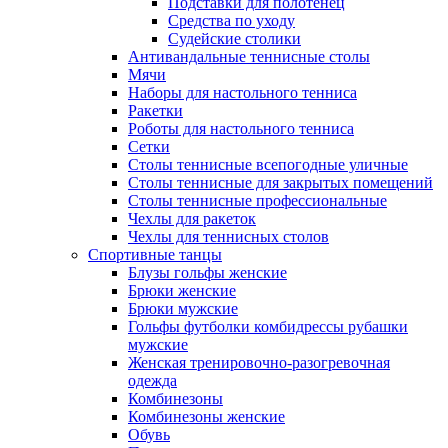
Подставки для полотенец
Средства по уходу
Судейские столики
Антивандальные теннисные столы
Мячи
Наборы для настольного тенниса
Ракетки
Роботы для настольного тенниса
Сетки
Столы теннисные всепогодные уличные
Столы теннисные для закрытых помещений
Столы теннисные профессиональные
Чехлы для ракеток
Чехлы для теннисных столов
Спортивные танцы
Блузы гольфы женские
Брюки женские
Брюки мужские
Гольфы футболки комбидрессы рубашки
мужские
Женская тренировочно-разогревочная
одежда
Комбинезоны
Комбинезоны женские
Обувь