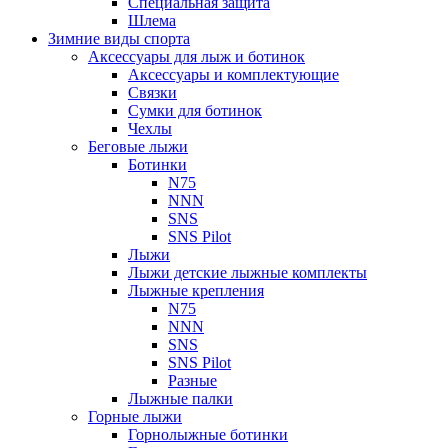
Специальная защита
Шлема
Зимние виды спорта
Аксессуары для лыж и ботинок
Аксессуары и комплектующие
Связки
Сумки для ботинок
Чехлы
Беговые лыжи
Ботинки
N75
NNN
SNS
SNS Pilot
Лыжи
Лыжи детские лыжные комплекты
Лыжные крепления
N75
NNN
SNS
SNS Pilot
Разные
Лыжные палки
Горные лыжи
Горнoлыжные ботинки