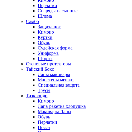
Кимоно
Перчатки
Снаряды насыпные
Шлема
Самбо
Защита ног
Кимоно
Куртки
Обувь
Судейская форма
Униформа
Шорты
Стеновые протекторы
Тайский Бокс
Лапы макивары
Манекены мешки
Специальная защита
Трусы
Таэквондо
Кимоно
Лапа-ракетка хлопушка
Макивары Лапы
Обувь
Перчатки
Пояса