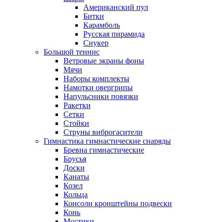
Американский пул
Битки
Карамболь
Русская пирамида
Снукер
Большой теннис
Ветровые экраны фоны
Мячи
Наборы комплекты
Намотки овергрипы
Напульсники повязки
Ракетки
Сетки
Стойки
Струны виброгасители
Гимнастика гимнастические снаряды
Бревна гимнастические
Брусья
Доски
Канаты
Козел
Кольца
Консоли кронштейны подвески
Конь
Мостики