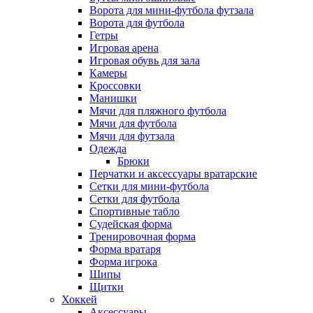
Ворота для мини-футбола футзала
Ворота для футбола
Гетры
Игровая арена
Игровая обувь для зала
Камеры
Кроссовки
Манишки
Мячи для пляжного футбола
Мячи для футбола
Мячи для футзала
Одежда
Брюки
Перчатки и аксессуары вратарские
Сетки для мини-футбола
Сетки для футбола
Спортивные табло
Судейская форма
Тренировочная форма
Форма вратаря
Форма игрока
Шипы
Щитки
Хоккей
Аксессуары