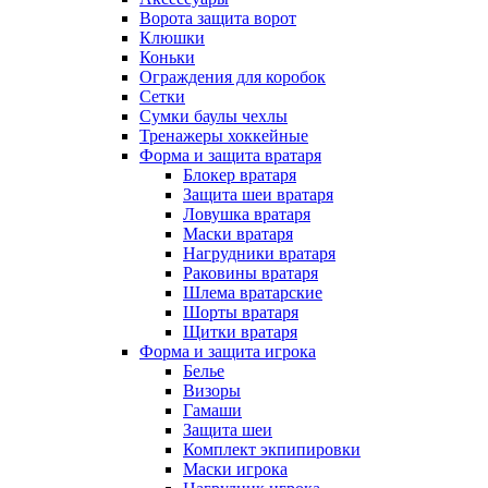
Ворота защита ворот
Клюшки
Коньки
Ограждения для коробок
Сетки
Сумки баулы чехлы
Тренажеры хоккейные
Форма и защита вратаря
Блокер вратаря
Защита шеи вратаря
Ловушка вратаря
Маски вратаря
Нагрудники вратаря
Раковины вратаря
Шлема вратарские
Шорты вратаря
Щитки вратаря
Форма и защита игрока
Белье
Визоры
Гамаши
Защита шеи
Комплект экпипировки
Маски игрока