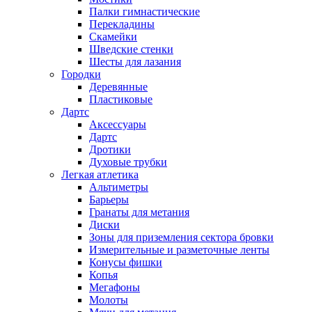
Палки гимнастические
Перекладины
Скамейки
Шведские стенки
Шесты для лазания
Городки
Деревянные
Пластиковые
Дартс
Аксессуары
Дартс
Дротики
Духовые трубки
Легкая атлетика
Альтиметры
Барьеры
Гранаты для метания
Диски
Зоны для приземления сектора бровки
Измерительные и разметочные ленты
Конусы фишки
Копья
Мегафоны
Молоты