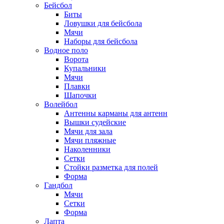
Бейсбол
Биты
Ловушки для бейсбола
Мячи
Наборы для бейсбола
Водное поло
Ворота
Купальники
Мячи
Плавки
Шапочки
Волейбол
Антенны карманы для антенн
Вышки судейские
Мячи для зала
Мячи пляжные
Наколенники
Сетки
Стойки разметка для полей
Форма
Гандбол
Мячи
Сетки
Форма
Лапта