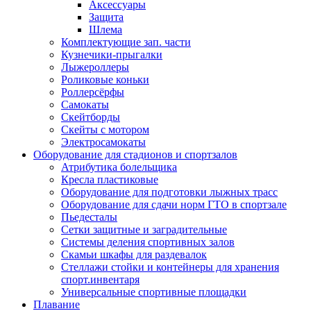
Аксессуары
Защита
Шлема
Комплектующие зап. части
Кузнечики-прыгалки
Лыжероллеры
Роликовые коньки
Роллерсёрфы
Самокаты
Скейтборды
Скейты с мотором
Электросамокаты
Оборудование для стадионов и спортзалов
Атрибутика болельщика
Кресла пластиковые
Оборудование для подготовки лыжных трасс
Оборудование для сдачи норм ГТО в спортзале
Пьедесталы
Сетки защитные и заградительные
Системы деления спортивных залов
Скамьи шкафы для раздевалок
Стеллажи стойки и контейнеры для хранения
спорт.инвентаря
Универсальные спортивные площадки
Плавание