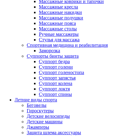
Массажные коврики и тапочки
Массажные кресла
Массажные накидки
Массажные подушки
Массажные пояса
Массажные столы
Ручные массажеры
Стулья для массажа
Спортивная медицина и реабилитация
Заморозка
Суппорты бинты защита
Суппорт бедра
Суппорт голени
Суппорт голеностопа
Суппорт запястья
Суппорт колена
Суппорт локтя
Суппорт спины
Летние виды спорта
Беговелы
Гироскутеры
Детские велосипеды
Детские машины
Джамперы
Защита шлема аксессуары