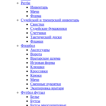
Регби
Инвентарь
Мячи
Форма
Судейский и тренерский инвентарь
Свистки
Судейские бумажники
Счетчики
Тактический доски
Флажки
Флорбол
Аксессуары
Ворота
Вратарские шлема
Игровая форма
Клюшки
Кроссовки
Крюки
Мячи
Сменные рукоятки
Экипировка вратаря
Футбол футзал
Белье
Бутсы
Бутсы многошиповые