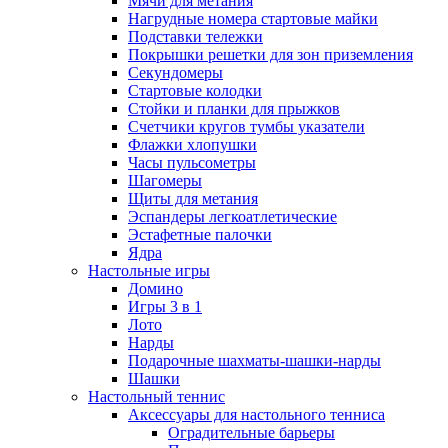
Мячи для метания
Нагрудные номера стартовые майки
Подставки тележки
Покрышки решетки для зон приземления
Секундомеры
Стартовые колодки
Стойки и планки для прыжков
Счетчики кругов тумбы указатели
Флажки хлопушки
Часы пульсометры
Шагомеры
Щиты для метания
Эспандеры легкоатлетические
Эстафетные палочки
Ядра
Настольные игры
Домино
Игры 3 в 1
Лото
Нарды
Подарочные шахматы-шашки-нарды
Шашки
Настольный теннис
Аксессуары для настольного тенниса
Оградительные барьеры