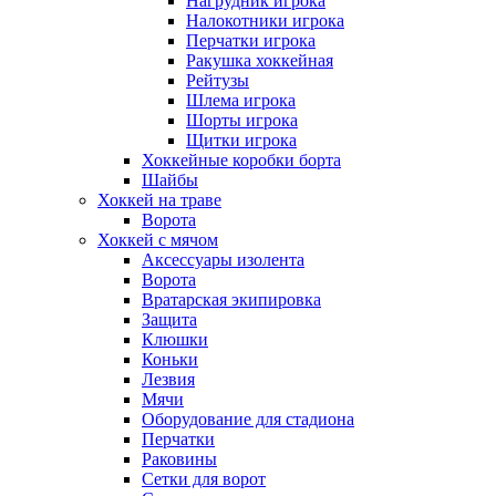
Нагрудник игрока
Налокотники игрока
Перчатки игрока
Ракушка хоккейная
Рейтузы
Шлема игрока
Шорты игрока
Щитки игрока
Хоккейные коробки борта
Шайбы
Хоккей на траве
Ворота
Хоккей с мячом
Аксессуары изолента
Ворота
Вратарская экипировка
Защита
Клюшки
Коньки
Лезвия
Мячи
Оборудование для стадиона
Перчатки
Раковины
Сетки для ворот