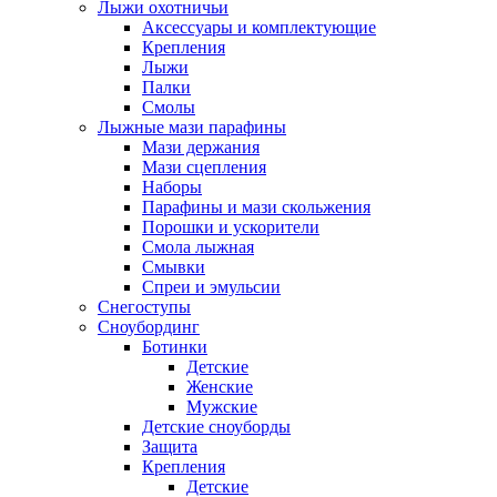
Лыжи охотничьи
Аксессуары и комплектующие
Крепления
Лыжи
Палки
Смолы
Лыжные мази парафины
Мази держания
Мази сцепления
Наборы
Парафины и мази скольжения
Порошки и ускорители
Смола лыжная
Смывки
Спреи и эмульсии
Снегоступы
Сноубординг
Ботинки
Детские
Женские
Мужские
Детские сноуборды
Защита
Крепления
Детские