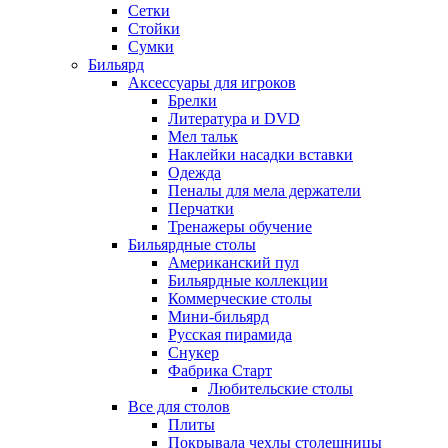
Сетки
Стойки
Сумки
Бильярд
Аксессуары для игроков
Брелки
Литература и DVD
Мел тальк
Наклейки насадки вставки
Одежда
Пеналы для мела держатели
Перчатки
Тренажеры обучение
Бильярдные столы
Американский пул
Бильярдные коллекции
Коммерческие столы
Мини-бильярд
Русская пирамида
Снукер
Фабрика Старт
Любительские столы
Все для столов
Плиты
Покрывала чехлы столешницы