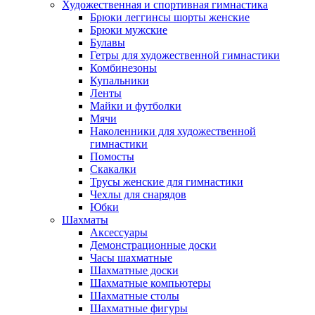
Художественная и спортивная гимнастика
Брюки леггинсы шорты женские
Брюки мужские
Булавы
Гетры для художественной гимнастики
Комбинезоны
Купальники
Ленты
Майки и футболки
Мячи
Наколенники для художественной
гимнастики
Помосты
Скакалки
Трусы женские для гимнастики
Чехлы для снарядов
Юбки
Шахматы
Аксессуары
Демонстрационные доски
Часы шахматные
Шахматные доски
Шахматные компьютеры
Шахматные столы
Шахматные фигуры