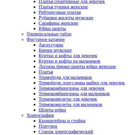
Платья спортивные для девочек
Платья туники женские
Рейтинговые платья
Рубашки жилеты мужские
Сарафаны женские
Юбки шорты
Универсальные табло
Фигурное катание
Аксессуары
Брюки мужские
Куртки и кофты для девочек
Куртки и кофты на мальчиков
Лосины брюки шорты юбки женские
Платья
Термободи для мальчиков
Термободи лонгсливы майки для девочек
Термокомбинезоны для девочек
Термокомбинезоны для мальчиков
Термокомплеты для девочек
Термокомплеты для мальчиков
Шорты юбки
Хореография
Кронштейны и стойки
Поручни
Станок хореографический