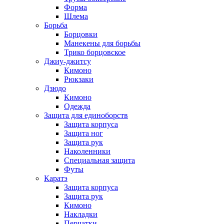
Форма
Шлема
Борьба
Борцовки
Манекены для борьбы
Трико борцовское
Джиу-джитсу
Кимоно
Рюкзаки
Дзюдо
Кимоно
Одежда
Защита для единоборств
Защита корпуса
Защита ног
Защита рук
Наколенники
Специальная защита
Футы
Каратэ
Защита корпуса
Защита рук
Кимоно
Накладки
Перчатки