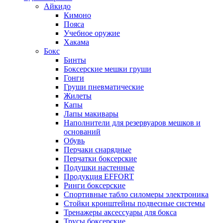
Айкидо
Кимоно
Пояса
Учебное оружие
Хакама
Бокс
Бинты
Боксерские мешки груши
Гонги
Груши пневматические
Жилеты
Капы
Лапы макивары
Наполнители для резервуаров мешков и
оснований
Обувь
Перчаки снарядные
Перчатки боксерские
Подушки настенные
Продукция EFFORT
Ринги боксерские
Спортивные табло силомеры электроника
Стойки кронштейны подвесные системы
Тренажеры аксессуары для бокса
Трусы боксерские