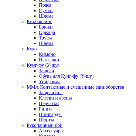
Пояса
Сумки
Шлема
Кикбоксинг
Брюки
Одежда
Трусы
Шлема
Кудо
Кимоно
Накладки
Кунг-фу (У-шу)
Защита
Обувь для Кунг-фу (У-шу)
Униформа
ММА Контактные и смешанные единоборства
Защита ног
Клетки и арены
Перчатки
Ринги
Шингарды
Шорты
Рукопашный бой
Аксессуары