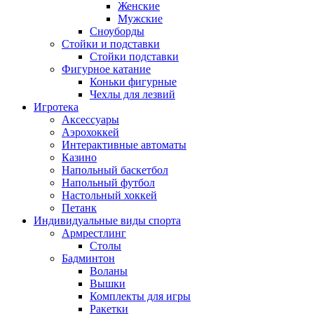
Женские
Мужские
Сноуборды
Стойки и подставки
Cтойки подставки
Фигурное катание
Коньки фигурные
Чехлы для лезвий
Игротека
Аксессуары
Аэрохоккей
Интерактивные автоматы
Казино
Напольный баскетбол
Напольный футбол
Настольный хоккей
Петанк
Индивидуальные виды спорта
Армрестлинг
Столы
Бадминтон
Воланы
Вышки
Комплекты для игры
Ракетки