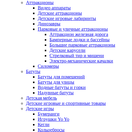
Аттракционы
Видео аппараты
Детские аттракционы
Детские игровые лабиринты
Динозавры
Парковые и уличные аттракционы
Аттракцион железная дорога
Бамперные лодки и бассейны
Большие парковые аттракционы
Детские карусели
Стрелковый тир и мишени
Электро-механические качалки
Силомеры
Батуты
Батуты для помещений
Батуты для улицы
Водные батуты и горки
Надувные батуты
Детская мебель
Детские игровые и спортивные товары
Детские игры
Бумеранги
Игрушки Yo Yo
Кегли
Кольцебросы