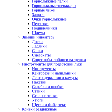
Горнолыжные палки
Горнолыжные тренажеры
Горные лыжи
Защита
Очки горнолыжные
Перчатки
Подшлемники
Шлемы
Зимний инвентарь
Доски
Ледянки
Санки
Снегокаты
Сноутьюбы тюбинги ватрушки
Инструменты для подготовки лыж
Инструменты
Канторезы и напильники
Ленты держания и камусы
Накатки
Скребки и пробки
Станки
Столы и тиски
Утюги
Щетки и фибертекс
Коньки раздвижные