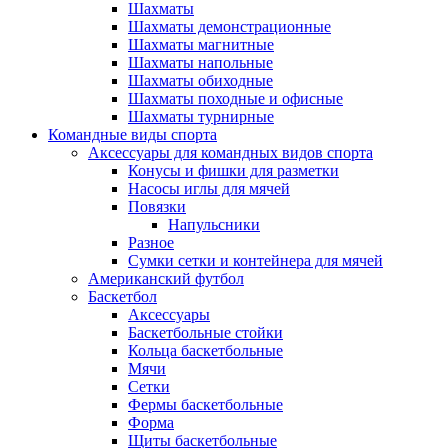
Шахматы
Шахматы демонстрационные
Шахматы магнитные
Шахматы напольные
Шахматы обиходные
Шахматы походные и офисные
Шахматы турнирные
Командные виды спорта
Аксессуары для командных видов спорта
Конусы и фишки для разметки
Насосы иглы для мячей
Повязки
Напульсники
Разное
Сумки сетки и контейнера для мячей
Американский футбол
Баскетбол
Аксессуары
Баскетбольные стойки
Кольца баскетбольные
Мячи
Сетки
Фермы баскетбольные
Форма
Щиты баскетбольные