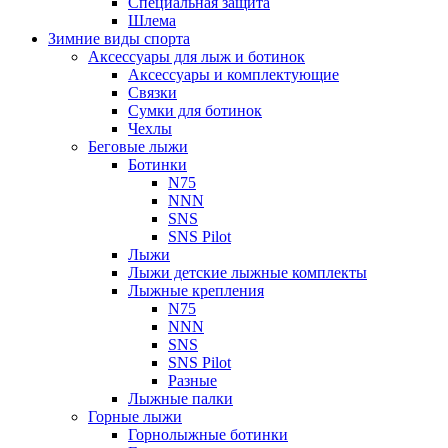
Специальная защита
Шлема
Зимние виды спорта
Аксессуары для лыж и ботинок
Аксессуары и комплектующие
Связки
Сумки для ботинок
Чехлы
Беговые лыжи
Ботинки
N75
NNN
SNS
SNS Pilot
Лыжи
Лыжи детские лыжные комплекты
Лыжные крепления
N75
NNN
SNS
SNS Pilot
Разные
Лыжные палки
Горные лыжи
Горнoлыжные ботинки