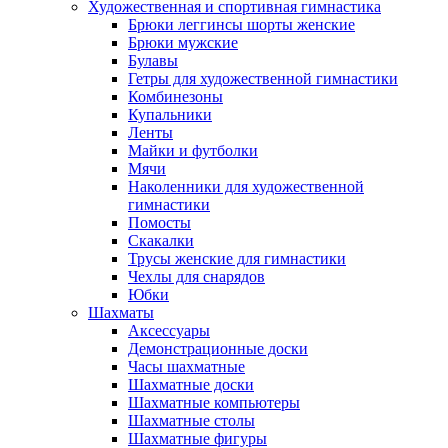
Художественная и спортивная гимнастика
Брюки леггинсы шорты женские
Брюки мужские
Булавы
Гетры для художественной гимнастики
Комбинезоны
Купальники
Ленты
Майки и футболки
Мячи
Наколенники для художественной
гимнастики
Помосты
Скакалки
Трусы женские для гимнастики
Чехлы для снарядов
Юбки
Шахматы
Аксессуары
Демонстрационные доски
Часы шахматные
Шахматные доски
Шахматные компьютеры
Шахматные столы
Шахматные фигуры