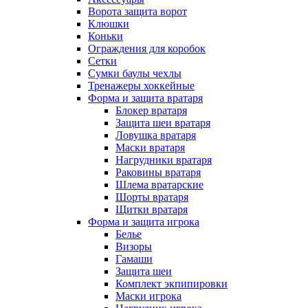
Ворота защита ворот
Клюшки
Коньки
Ограждения для коробок
Сетки
Сумки баулы чехлы
Тренажеры хоккейные
Форма и защита вратаря
Блокер вратаря
Защита шеи вратаря
Ловушка вратаря
Маски вратаря
Нагрудники вратаря
Раковины вратаря
Шлема вратарские
Шорты вратаря
Щитки вратаря
Форма и защита игрока
Белье
Визоры
Гамаши
Защита шеи
Комплект экпипировки
Маски игрока