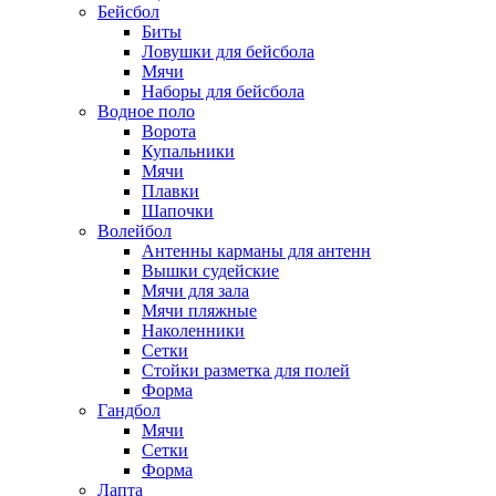
Бейсбол
Биты
Ловушки для бейсбола
Мячи
Наборы для бейсбола
Водное поло
Ворота
Купальники
Мячи
Плавки
Шапочки
Волейбол
Антенны карманы для антенн
Вышки судейские
Мячи для зала
Мячи пляжные
Наколенники
Сетки
Стойки разметка для полей
Форма
Гандбол
Мячи
Сетки
Форма
Лапта