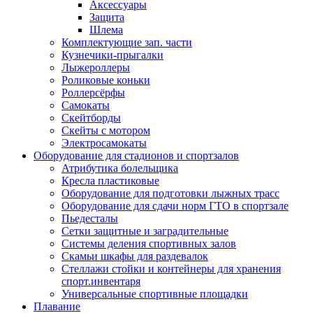
Аксессуары
Защита
Шлема
Комплектующие зап. части
Кузнечики-прыгалки
Лыжероллеры
Роликовые коньки
Роллерсёрфы
Самокаты
Скейтборды
Скейты с мотором
Электросамокаты
Оборудование для стадионов и спортзалов
Атрибутика болельщика
Кресла пластиковые
Оборудование для подготовки лыжных трасс
Оборудование для сдачи норм ГТО в спортзале
Пьедесталы
Сетки защитные и заградительные
Системы деления спортивных залов
Скамьи шкафы для раздевалок
Стеллажи стойки и контейнеры для хранения
спорт.инвентаря
Универсальные спортивные площадки
Плавание