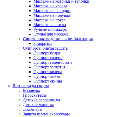
Массажные коврики и тапочки
Массажные кресла
Массажные накидки
Массажные подушки
Массажные пояса
Массажные столы
Ручные массажеры
Стулья для массажа
Спортивная медицина и реабилитация
Заморозка
Суппорты бинты защита
Суппорт бедра
Суппорт голени
Суппорт голеностопа
Суппорт запястья
Суппорт колена
Суппорт локтя
Суппорт спины
Летние виды спорта
Беговелы
Гироскутеры
Детские велосипеды
Детские машины
Джамперы
Защита шлема аксессуары