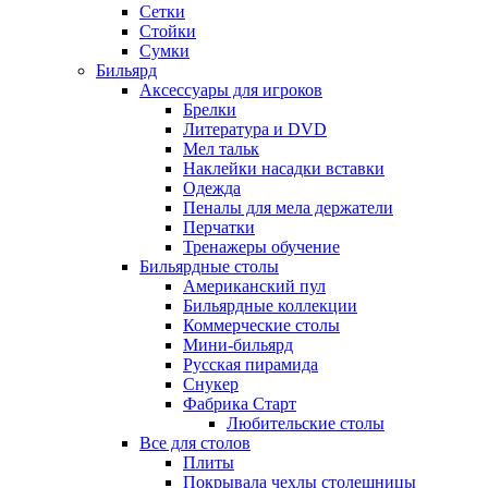
Сетки
Стойки
Сумки
Бильярд
Аксессуары для игроков
Брелки
Литература и DVD
Мел тальк
Наклейки насадки вставки
Одежда
Пеналы для мела держатели
Перчатки
Тренажеры обучение
Бильярдные столы
Американский пул
Бильярдные коллекции
Коммерческие столы
Мини-бильярд
Русская пирамида
Снукер
Фабрика Старт
Любительские столы
Все для столов
Плиты
Покрывала чехлы столешницы