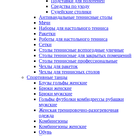
Подставки для полотенец
Средства по уходу
Судейские столики
Антивандальные теннисные столы
Мячи
Наборы для настольного тенниса
Ракетки
Роботы для настольного тенниса
Сетки
Столы теннисные всепогодные уличные
Столы теннисные для закрытых помещений
Столы теннисные профессиональные
Чехлы для ракеток
Чехлы для теннисных столов
Спортивные танцы
Блузы гольфы женские
Брюки женские
Брюки мужские
Гольфы футболки комбидрессы рубашки
мужские
Женская тренировочно-разогревочная
одежда
Комбинезоны
Комбинезоны женские
Обувь