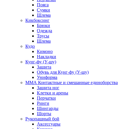
Пояса
Сумки
Шлема
Кикбоксинг
Брюки
Одежда
Трусы
Шлема
Кудо
Кимоно
Накладки
Кунг-фу (У-шу)
Защита
Обувь для Кунг-фу (У-шу)
Униформа
ММА Контактные и смешанные единоборства
Защита ног
Клетки и арены
Перчатки
Ринги
Шингарды
Шорты
Рукопашный бой
Аксессуары