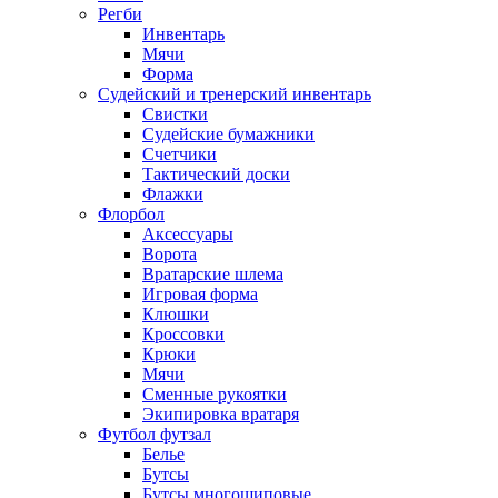
Регби
Инвентарь
Мячи
Форма
Судейский и тренерский инвентарь
Свистки
Судейские бумажники
Счетчики
Тактический доски
Флажки
Флорбол
Аксессуары
Ворота
Вратарские шлема
Игровая форма
Клюшки
Кроссовки
Крюки
Мячи
Сменные рукоятки
Экипировка вратаря
Футбол футзал
Белье
Бутсы
Бутсы многошиповые