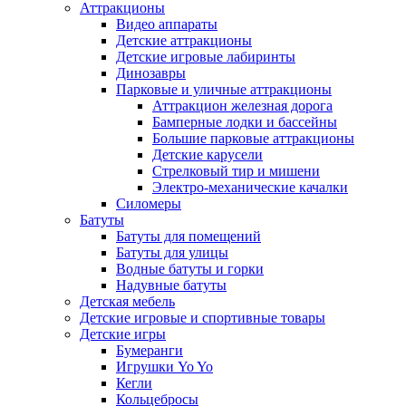
Аттракционы
Видео аппараты
Детские аттракционы
Детские игровые лабиринты
Динозавры
Парковые и уличные аттракционы
Аттракцион железная дорога
Бамперные лодки и бассейны
Большие парковые аттракционы
Детские карусели
Стрелковый тир и мишени
Электро-механические качалки
Силомеры
Батуты
Батуты для помещений
Батуты для улицы
Водные батуты и горки
Надувные батуты
Детская мебель
Детские игровые и спортивные товары
Детские игры
Бумеранги
Игрушки Yo Yo
Кегли
Кольцебросы