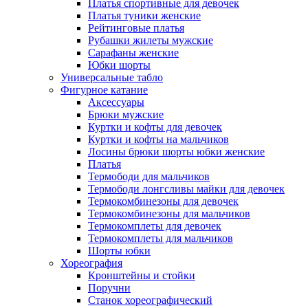
Платья спортивные для девочек
Платья туники женские
Рейтинговые платья
Рубашки жилеты мужские
Сарафаны женские
Юбки шорты
Универсальные табло
Фигурное катание
Аксессуары
Брюки мужские
Куртки и кофты для девочек
Куртки и кофты на мальчиков
Лосины брюки шорты юбки женские
Платья
Термободи для мальчиков
Термободи лонгсливы майки для девочек
Термокомбинезоны для девочек
Термокомбинезоны для мальчиков
Термокомплеты для девочек
Термокомплеты для мальчиков
Шорты юбки
Хореография
Кронштейны и стойки
Поручни
Станок хореографический