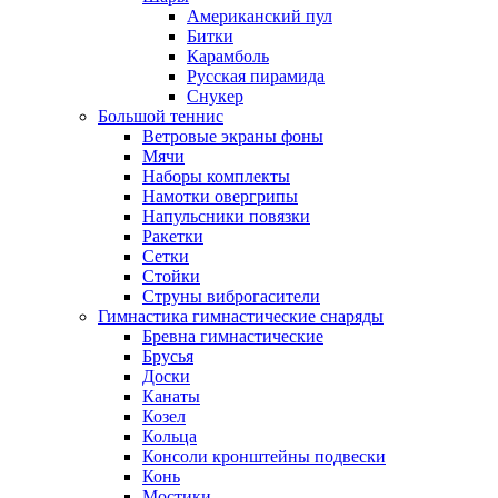
Американский пул
Битки
Карамболь
Русская пирамида
Снукер
Большой теннис
Ветровые экраны фоны
Мячи
Наборы комплекты
Намотки овергрипы
Напульсники повязки
Ракетки
Сетки
Стойки
Струны виброгасители
Гимнастика гимнастические снаряды
Бревна гимнастические
Брусья
Доски
Канаты
Козел
Кольца
Консоли кронштейны подвески
Конь
Мостики