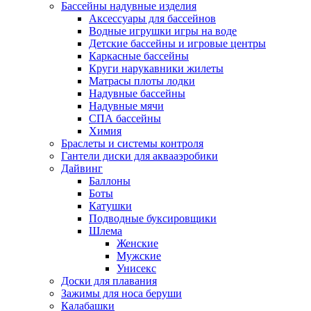
Бассейны надувные изделия
Аксессуары для бассейнов
Водные игрушки игры на воде
Детские бассейны и игровые центры
Каркасные бассейны
Круги нарукавники жилеты
Матрасы плоты лодки
Надувные бассейны
Надувные мячи
СПА бассейны
Химия
Браслеты и системы контроля
Гантели диски для аквааэробики
Дайвинг
Баллоны
Боты
Катушки
Подводные буксировщики
Шлема
Женские
Мужские
Унисекс
Доски для плавания
Зажимы для носа беруши
Калабашки