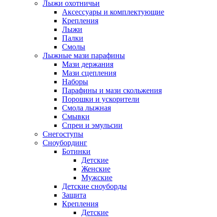
Лыжи охотничьи
Аксессуары и комплектующие
Крепления
Лыжи
Палки
Смолы
Лыжные мази парафины
Мази держания
Мази сцепления
Наборы
Парафины и мази скольжения
Порошки и ускорители
Смола лыжная
Смывки
Спреи и эмульсии
Снегоступы
Сноубординг
Ботинки
Детские
Женские
Мужские
Детские сноуборды
Защита
Крепления
Детские