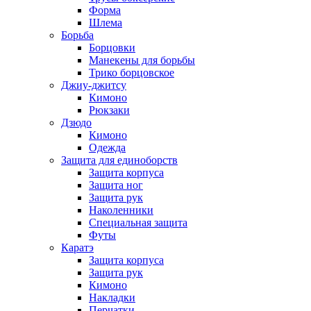
Форма
Шлема
Борьба
Борцовки
Манекены для борьбы
Трико борцовское
Джиу-джитсу
Кимоно
Рюкзаки
Дзюдо
Кимоно
Одежда
Защита для единоборств
Защита корпуса
Защита ног
Защита рук
Наколенники
Специальная защита
Футы
Каратэ
Защита корпуса
Защита рук
Кимоно
Накладки
Перчатки