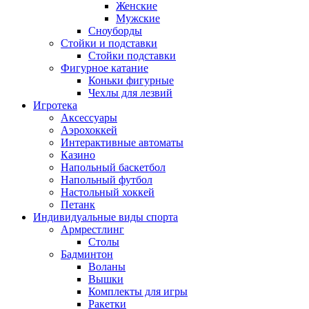
Женские
Мужские
Сноуборды
Стойки и подставки
Cтойки подставки
Фигурное катание
Коньки фигурные
Чехлы для лезвий
Игротека
Аксессуары
Аэрохоккей
Интерактивные автоматы
Казино
Напольный баскетбол
Напольный футбол
Настольный хоккей
Петанк
Индивидуальные виды спорта
Армрестлинг
Столы
Бадминтон
Воланы
Вышки
Комплекты для игры
Ракетки