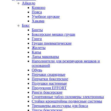
Айкидо
Кимоно
Пояса
Учебное оружие
Хакама
Бокс
Бинты
Боксерские мешки груши
Гонги
Груши пневматические
Жилеты
Капы
Лапы макивары
Наполнители для резервуаров мешков и
оснований
Обувь
Перчаки снарядные
Перчатки боксерские
Подушки настенные
Продукция EFFORT
Ринги боксерские
Спортивные табло силомеры электроника
Стойки кронштейны подвесные системы
Тренажеры аксессуары для бокса
Трусы боксерские