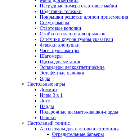
Мячи для метания
Нагрудные номера стартовые майки
Подставки тележки
Покрышки решетки для зон приземления
Секундомеры
Стартовые колодки
Стойки и планки для прыжков
Счетчики кругов тумбы указатели
Флажки хлопушки
Часы пульсометры
Шагомеры
Щиты для метания
Эспандеры легкоатлетические
Эстафетные палочки
Ядра
Настольные игры
Домино
Игры 3 в 1
Лото
Нарды
Подарочные шахматы-шашки-нарды
Шашки
Настольный теннис
Аксессуары для настольного тенниса
Оградительные барьеры