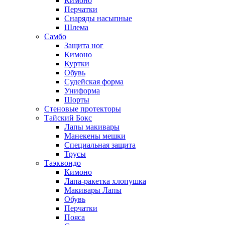
Кимоно
Перчатки
Снаряды насыпные
Шлема
Самбо
Защита ног
Кимоно
Куртки
Обувь
Судейская форма
Униформа
Шорты
Стеновые протекторы
Тайский Бокс
Лапы макивары
Манекены мешки
Специальная защита
Трусы
Таэквондо
Кимоно
Лапа-ракетка хлопушка
Макивары Лапы
Обувь
Перчатки
Пояса