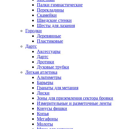
Палки гимнастические
Перекладины
Скамейки
Шведские стенки
Шесты для лазания
Городки
Деревянные
Пластиковые
Дартс
Аксессуары
Дартс
Дротики
Духовые трубки
Легкая атлетика
Альтиметры
Барьеры
Гранаты для метания
Диски
Зоны для приземления сектора бровки
Измерительные и разметочные ленты
Конусы фишки
Копья
Мегафоны
Молоты