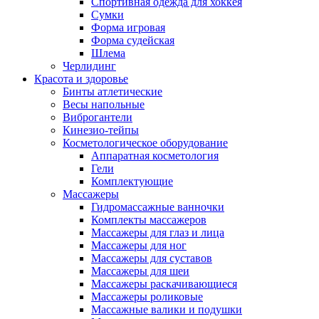
Спортивная одежда для хоккея
Сумки
Форма игровая
Форма судейская
Шлема
Черлидинг
Красота и здоровье
Бинты атлетические
Весы напольные
Виброгантели
Кинезио-тейпы
Косметологическое оборудование
Аппаратная косметология
Гели
Комплектующие
Массажеры
Гидромассажные ванночки
Комплекты массажеров
Массажеры для глаз и лица
Массажеры для ног
Массажеры для суставов
Массажеры для шеи
Массажеры раскачивающиеся
Массажеры роликовые
Массажные валики и подушки