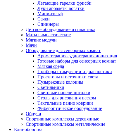
Летающие тарелки фрисби
Луки арбалеты рогатки
Мини-гольф
Сачки
Спиннеры
Детское оборудование из пластика
Маты гимнастические
Мягкие модули
Мячи
Оборудование для сенсорных комнат
Ароматерапия аудиотерапия ионизация
Готовые наборы для сенсорных комнат
Мягкая среда
Приборы стимуляции и диагностики
Проекторы и источники света
Пузырьковые колонны
Светильники
Световые панели потолки
Столы для рисования песком
Тактильные панно коврики
Фибероптическое оборудование
Обручи
Спортивные комплексы деревянные
Спортивные комплексы металлические
Единоборства