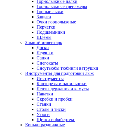
Горнолыжные палки
Горнолыжные тренажеры
Горные лыжи
Защита
Очки горнолыжные
Перчатки
Подшлемники
Шлемы
Зимний инвентарь
Доски
Ледянки
Санки
Снегокаты
Сноутьюбы тюбинги ватрушки
Инструменты для подготовки лыж
Инструменты
Канторезы и напильники
Ленты держания и камусы
Накатки
Скребки и пробки
Станки
Столы и тиски
Утюги
Щетки и фибертекс
Коньки раздвижные