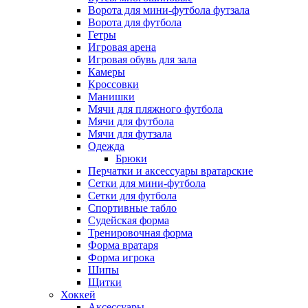
Ворота для мини-футбола футзала
Ворота для футбола
Гетры
Игровая арена
Игровая обувь для зала
Камеры
Кроссовки
Манишки
Мячи для пляжного футбола
Мячи для футбола
Мячи для футзала
Одежда
Брюки
Перчатки и аксессуары вратарские
Сетки для мини-футбола
Сетки для футбола
Спортивные табло
Судейская форма
Тренировочная форма
Форма вратаря
Форма игрока
Шипы
Щитки
Хоккей
Аксессуары