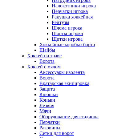
Нагрудник игрока
Налокотники игрока
Перчатки игрока
Ракушка хоккейная
Рейтузы
Шлема игрока
Шорты игрока
Щитки игрока
Хоккейные коробки борта
Шайбы
Хоккей на траве
Ворота
Хоккей с мячом
Аксессуары изолента
Ворота
Вратарская экипировка
Защита
Клюшки
Коньки
Лезвия
Мячи
Оборудование для стадиона
Перчатки
Раковины
Сетки для ворот