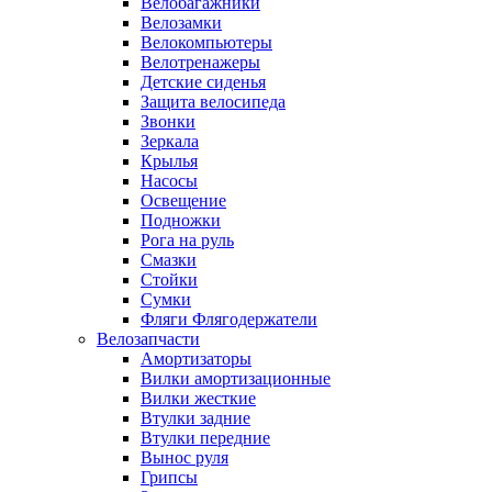
Велобагажники
Велозамки
Велокомпьютеры
Велотренажеры
Детские сиденья
Защита велосипеда
Звонки
Зеркала
Крылья
Насосы
Освещение
Подножки
Рога на руль
Смазки
Стойки
Сумки
Фляги Флягодержатели
Велозапчасти
Амортизаторы
Вилки амортизационные
Вилки жесткие
Втулки задние
Втулки передние
Вынос руля
Грипсы