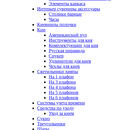
Элементы каркаса
Интерьер сувениры аксессуары
Столики барные
Часы
Киевницы полочки
Кии
Американский пул
Инструменты для кия
Комплектующие для кия
Русская пирамида
Снукер
Удлинители для киев
Чехлы для киев
Светильники лампы
На 1 плафон
На 3 плафона
На 4 плафона
На 5 плафонов
На 6 плафонов
Системы учета времени
Средства по уходу
Уход за кием
Сукно
Треугольники
Шары