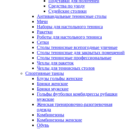
Подставки для полотенец
Средства по уходу
Судейские столики
Антивандальные теннисные столы
Мячи
Наборы для настольного тенниса
Ракетки
Роботы для настольного тенниса
Сетки
Столы теннисные всепогодные уличные
Столы теннисные для закрытых помещений
Столы теннисные профессиональные
Чехлы для ракеток
Чехлы для теннисных столов
Спортивные танцы
Блузы гольфы женские
Брюки женские
Брюки мужские
Гольфы футболки комбидрессы рубашки
мужские
Женская тренировочно-разогревочная
одежда
Комбинезоны
Комбинезоны женские
Обувь