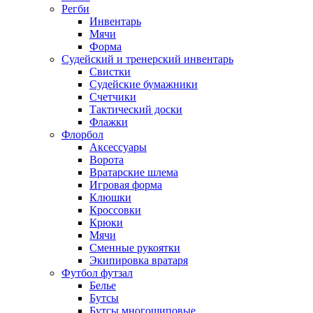
Регби
Инвентарь
Мячи
Форма
Судейский и тренерский инвентарь
Свистки
Судейские бумажники
Счетчики
Тактический доски
Флажки
Флорбол
Аксессуары
Ворота
Вратарские шлема
Игровая форма
Клюшки
Кроссовки
Крюки
Мячи
Сменные рукоятки
Экипировка вратаря
Футбол футзал
Белье
Бутсы
Бутсы многошиповые