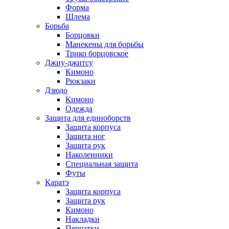
Форма
Шлема
Борьба
Борцовки
Манекены для борьбы
Трико борцовское
Джиу-джитсу
Кимоно
Рюкзаки
Дзюдо
Кимоно
Одежда
Защита для единоборств
Защита корпуса
Защита ног
Защита рук
Наколенники
Специальная защита
Футы
Каратэ
Защита корпуса
Защита рук
Кимоно
Накладки
Перчатки