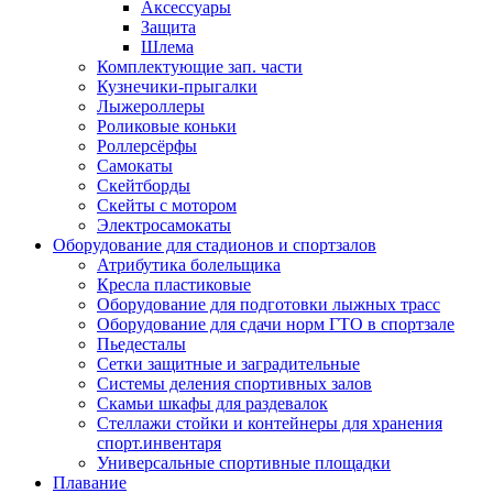
Аксессуары
Защита
Шлема
Комплектующие зап. части
Кузнечики-прыгалки
Лыжероллеры
Роликовые коньки
Роллерсёрфы
Самокаты
Скейтборды
Скейты с мотором
Электросамокаты
Оборудование для стадионов и спортзалов
Атрибутика болельщика
Кресла пластиковые
Оборудование для подготовки лыжных трасс
Оборудование для сдачи норм ГТО в спортзале
Пьедесталы
Сетки защитные и заградительные
Системы деления спортивных залов
Скамьи шкафы для раздевалок
Стеллажи стойки и контейнеры для хранения
спорт.инвентаря
Универсальные спортивные площадки
Плавание