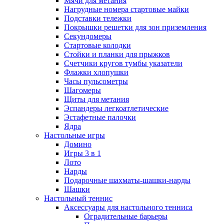
Мячи для метания
Нагрудные номера стартовые майки
Подставки тележки
Покрышки решетки для зон приземления
Секундомеры
Стартовые колодки
Стойки и планки для прыжков
Счетчики кругов тумбы указатели
Флажки хлопушки
Часы пульсометры
Шагомеры
Щиты для метания
Эспандеры легкоатлетические
Эстафетные палочки
Ядра
Настольные игры
Домино
Игры 3 в 1
Лото
Нарды
Подарочные шахматы-шашки-нарды
Шашки
Настольный теннис
Аксессуары для настольного тенниса
Оградительные барьеры