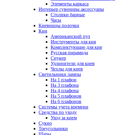
Элементы каркаса
Интерьер сувениры аксессуары
Столики барные
Часы
Киевницы полочки
Кии
Американский пул
Инструменты для кия
Комплектующие для кия
Русская пирамида
Снукер
Удлинители для киев
Чехлы для киев
Светильники лампы
На 1 плафон
На 3 плафона
На 4 плафона
На 5 плафонов
На 6 плафонов
Системы учета времени
Средства по уходу
Уход за кием
Сукно
Треугольники
Шары