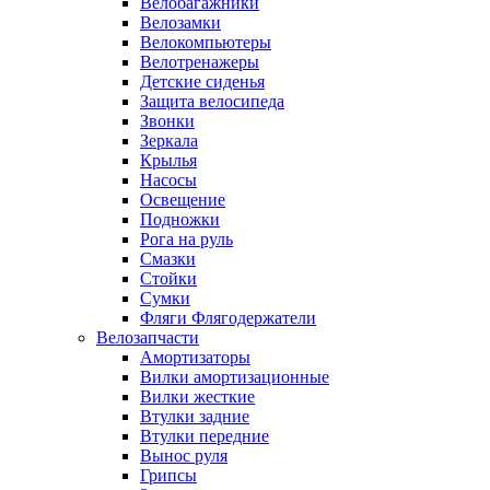
Велобагажники
Велозамки
Велокомпьютеры
Велотренажеры
Детские сиденья
Защита велосипеда
Звонки
Зеркала
Крылья
Насосы
Освещение
Подножки
Рога на руль
Смазки
Стойки
Сумки
Фляги Флягодержатели
Велозапчасти
Амортизаторы
Вилки амортизационные
Вилки жесткие
Втулки задние
Втулки передние
Вынос руля
Грипсы