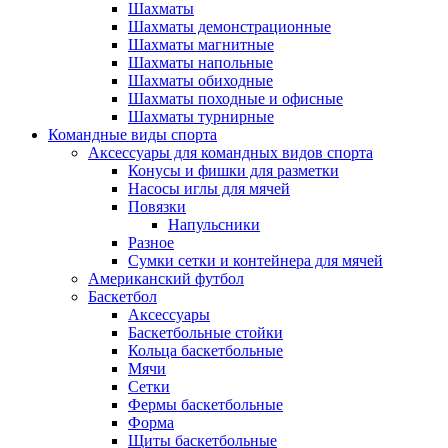
Шахматы
Шахматы демонстрационные
Шахматы магнитные
Шахматы напольные
Шахматы обиходные
Шахматы походные и офисные
Шахматы турнирные
Командные виды спорта
Аксессуары для командных видов спорта
Конусы и фишки для разметки
Насосы иглы для мячей
Повязки
Напульсники
Разное
Сумки сетки и контейнера для мячей
Американский футбол
Баскетбол
Аксессуары
Баскетбольные стойки
Кольца баскетбольные
Мячи
Сетки
Фермы баскетбольные
Форма
Щиты баскетбольные