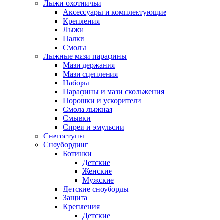
Лыжи охотничьи
Аксессуары и комплектующие
Крепления
Лыжи
Палки
Смолы
Лыжные мази парафины
Мази держания
Мази сцепления
Наборы
Парафины и мази скольжения
Порошки и ускорители
Смола лыжная
Смывки
Спреи и эмульсии
Снегоступы
Сноубординг
Ботинки
Детские
Женские
Мужские
Детские сноуборды
Защита
Крепления
Детские