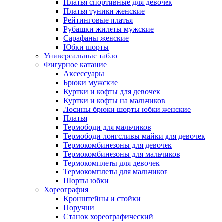
Платья спортивные для девочек
Платья туники женские
Рейтинговые платья
Рубашки жилеты мужские
Сарафаны женские
Юбки шорты
Универсальные табло
Фигурное катание
Аксессуары
Брюки мужские
Куртки и кофты для девочек
Куртки и кофты на мальчиков
Лосины брюки шорты юбки женские
Платья
Термободи для мальчиков
Термободи лонгсливы майки для девочек
Термокомбинезоны для девочек
Термокомбинезоны для мальчиков
Термокомплеты для девочек
Термокомплеты для мальчиков
Шорты юбки
Хореография
Кронштейны и стойки
Поручни
Станок хореографический