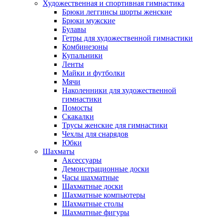
Художественная и спортивная гимнастика
Брюки леггинсы шорты женские
Брюки мужские
Булавы
Гетры для художественной гимнастики
Комбинезоны
Купальники
Ленты
Майки и футболки
Мячи
Наколенники для художественной
гимнастики
Помосты
Скакалки
Трусы женские для гимнастики
Чехлы для снарядов
Юбки
Шахматы
Аксессуары
Демонстрационные доски
Часы шахматные
Шахматные доски
Шахматные компьютеры
Шахматные столы
Шахматные фигуры