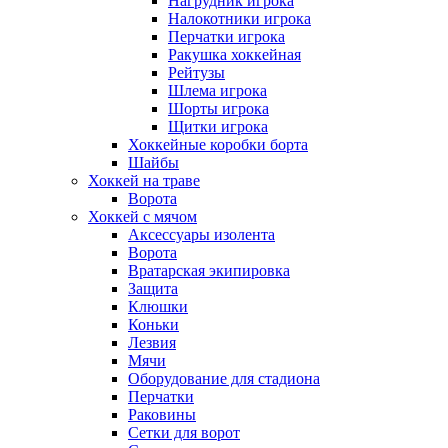
Нагрудник игрока
Налокотники игрока
Перчатки игрока
Ракушка хоккейная
Рейтузы
Шлема игрока
Шорты игрока
Щитки игрока
Хоккейные коробки борта
Шайбы
Хоккей на траве
Ворота
Хоккей с мячом
Аксессуары изолента
Ворота
Вратарская экипировка
Защита
Клюшки
Коньки
Лезвия
Мячи
Оборудование для стадиона
Перчатки
Раковины
Сетки для ворот