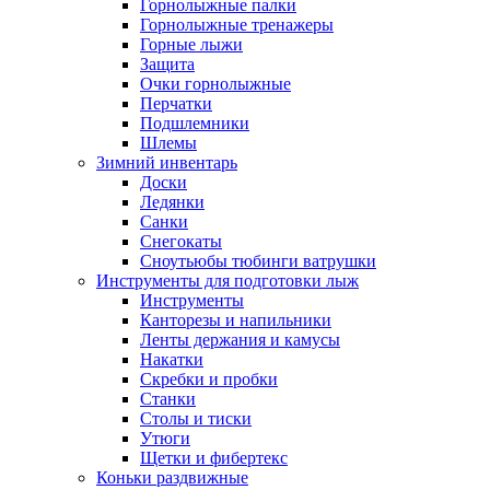
Горнолыжные палки
Горнолыжные тренажеры
Горные лыжи
Защита
Очки горнолыжные
Перчатки
Подшлемники
Шлемы
Зимний инвентарь
Доски
Ледянки
Санки
Снегокаты
Сноутьюбы тюбинги ватрушки
Инструменты для подготовки лыж
Инструменты
Канторезы и напильники
Ленты держания и камусы
Накатки
Скребки и пробки
Станки
Столы и тиски
Утюги
Щетки и фибертекс
Коньки раздвижные