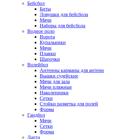
Бейсбол
Биты
Ловушки для бейсбола
Мячи
Наборы для бейсбола
Водное поло
Ворота
Купальники
Мячи
Плавки
Шапочки
Волейбол
Антенны карманы для антенн
Вышки судейские
Мячи для зала
Мячи пляжные
Наколенники
Сетки
Стойки разметка для полей
Форма
Гандбол
Мячи
Сетки
Форма
Лапта