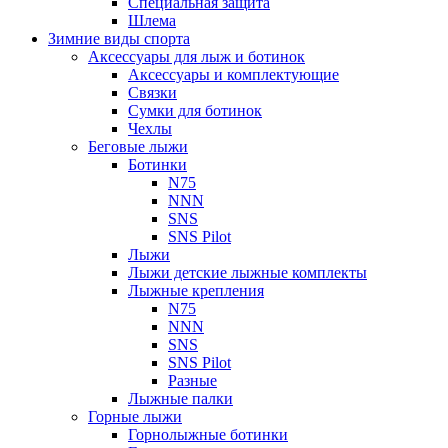
Специальная защита
Шлема
Зимние виды спорта
Аксессуары для лыж и ботинок
Аксессуары и комплектующие
Связки
Сумки для ботинок
Чехлы
Беговые лыжи
Ботинки
N75
NNN
SNS
SNS Pilot
Лыжи
Лыжи детские лыжные комплекты
Лыжные крепления
N75
NNN
SNS
SNS Pilot
Разные
Лыжные палки
Горные лыжи
Горнoлыжные ботинки