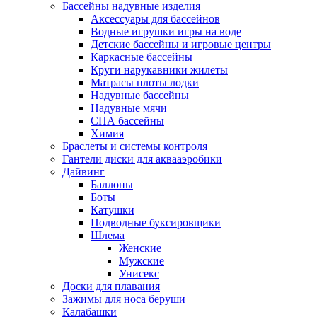
Бассейны надувные изделия
Аксессуары для бассейнов
Водные игрушки игры на воде
Детские бассейны и игровые центры
Каркасные бассейны
Круги нарукавники жилеты
Матрасы плоты лодки
Надувные бассейны
Надувные мячи
СПА бассейны
Химия
Браслеты и системы контроля
Гантели диски для аквааэробики
Дайвинг
Баллоны
Боты
Катушки
Подводные буксировщики
Шлема
Женские
Мужские
Унисекс
Доски для плавания
Зажимы для носа беруши
Калабашки