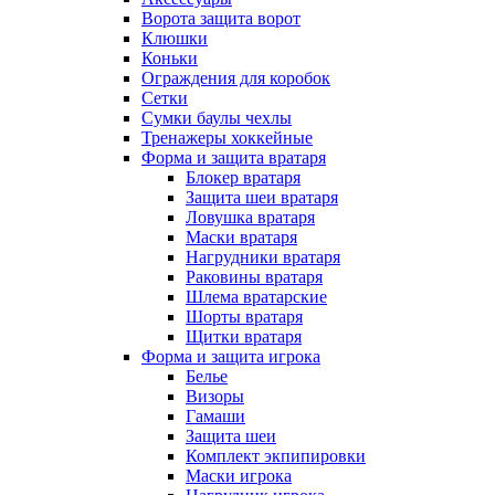
Ворота защита ворот
Клюшки
Коньки
Ограждения для коробок
Сетки
Сумки баулы чехлы
Тренажеры хоккейные
Форма и защита вратаря
Блокер вратаря
Защита шеи вратаря
Ловушка вратаря
Маски вратаря
Нагрудники вратаря
Раковины вратаря
Шлема вратарские
Шорты вратаря
Щитки вратаря
Форма и защита игрока
Белье
Визоры
Гамаши
Защита шеи
Комплект экпипировки
Маски игрока