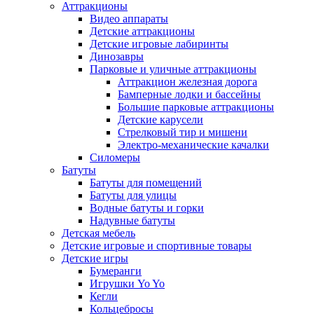
Аттракционы
Видео аппараты
Детские аттракционы
Детские игровые лабиринты
Динозавры
Парковые и уличные аттракционы
Аттракцион железная дорога
Бамперные лодки и бассейны
Большие парковые аттракционы
Детские карусели
Стрелковый тир и мишени
Электро-механические качалки
Силомеры
Батуты
Батуты для помещений
Батуты для улицы
Водные батуты и горки
Надувные батуты
Детская мебель
Детские игровые и спортивные товары
Детские игры
Бумеранги
Игрушки Yo Yo
Кегли
Кольцебросы