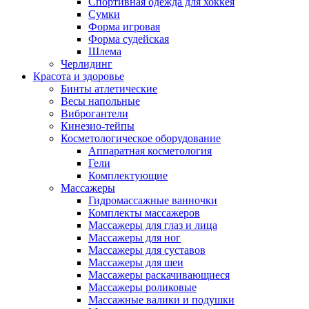
Спортивная одежда для хоккея
Сумки
Форма игровая
Форма судейская
Шлема
Черлидинг
Красота и здоровье
Бинты атлетические
Весы напольные
Виброгантели
Кинезио-тейпы
Косметологическое оборудование
Аппаратная косметология
Гели
Комплектующие
Массажеры
Гидромассажные ванночки
Комплекты массажеров
Массажеры для глаз и лица
Массажеры для ног
Массажеры для суставов
Массажеры для шеи
Массажеры раскачивающиеся
Массажеры роликовые
Массажные валики и подушки