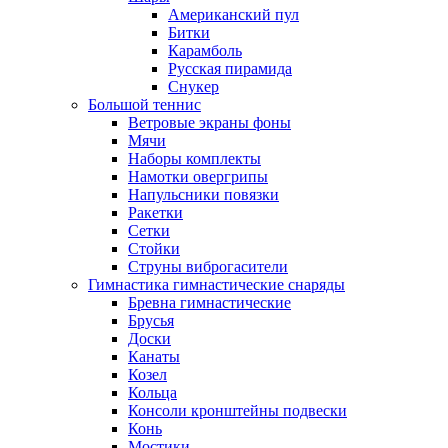
Американский пул
Битки
Карамболь
Русская пирамида
Снукер
Большой теннис
Ветровые экраны фоны
Мячи
Наборы комплекты
Намотки овергрипы
Напульсники повязки
Ракетки
Сетки
Стойки
Струны виброгасители
Гимнастика гимнастические снаряды
Бревна гимнастические
Брусья
Доски
Канаты
Козел
Кольца
Консоли кронштейны подвески
Конь
Мостики