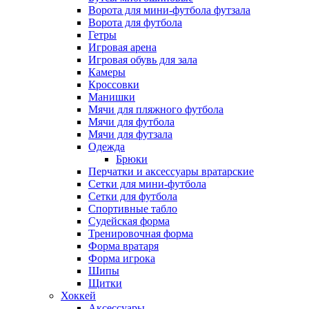
Ворота для мини-футбола футзала
Ворота для футбола
Гетры
Игровая арена
Игровая обувь для зала
Камеры
Кроссовки
Манишки
Мячи для пляжного футбола
Мячи для футбола
Мячи для футзала
Одежда
Брюки
Перчатки и аксессуары вратарские
Сетки для мини-футбола
Сетки для футбола
Спортивные табло
Судейская форма
Тренировочная форма
Форма вратаря
Форма игрока
Шипы
Щитки
Хоккей
Аксессуары