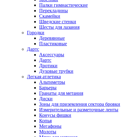
Палки гимнастические
Перекладины
Скамейки
Шведские стенки
Шесты для лазания
Городки
Деревянные
Пластиковые
Дартс
Аксессуары
Дартс
Дротики
Духовые трубки
Легкая атлетика
Альтиметры
Барьеры
Гранаты для метания
Диски
Зоны для приземления сектора бровки
Измерительные и разметочные ленты
Конусы фишки
Копья
Мегафоны
Молоты