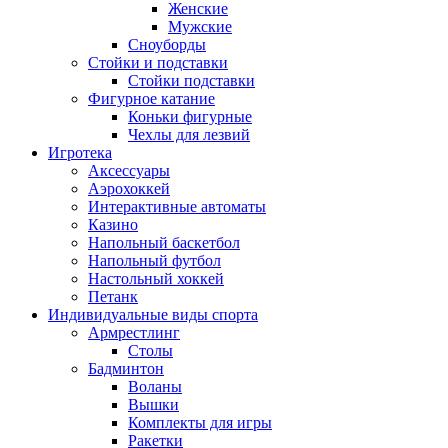
Женские
Мужские
Сноуборды
Стойки и подставки
Cтойки подставки
Фигурное катание
Коньки фигурные
Чехлы для лезвий
Игротека
Аксессуары
Аэрохоккей
Интерактивные автоматы
Казино
Напольный баскетбол
Напольный футбол
Настольный хоккей
Петанк
Индивидуальные виды спорта
Армрестлинг
Столы
Бадминтон
Воланы
Вышки
Комплекты для игры
Ракетки