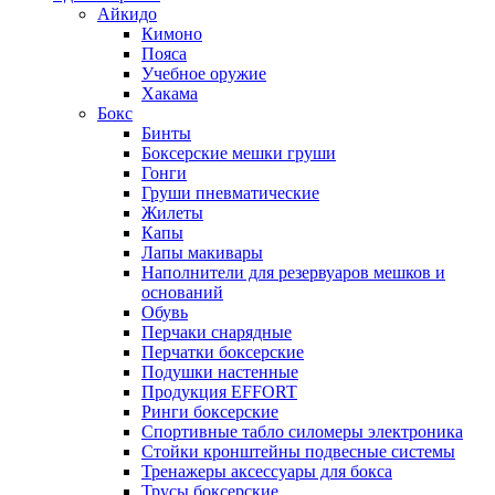
Айкидо
Кимоно
Пояса
Учебное оружие
Хакама
Бокс
Бинты
Боксерские мешки груши
Гонги
Груши пневматические
Жилеты
Капы
Лапы макивары
Наполнители для резервуаров мешков и
оснований
Обувь
Перчаки снарядные
Перчатки боксерские
Подушки настенные
Продукция EFFORT
Ринги боксерские
Спортивные табло силомеры электроника
Стойки кронштейны подвесные системы
Тренажеры аксессуары для бокса
Трусы боксерские