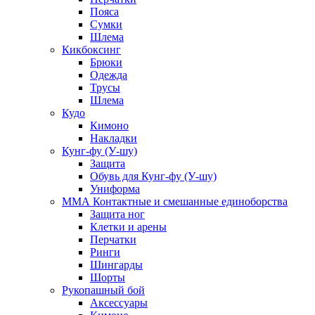
Пояса
Сумки
Шлема
Кикбоксинг
Брюки
Одежда
Трусы
Шлема
Кудо
Кимоно
Накладки
Кунг-фу (У-шу)
Защита
Обувь для Кунг-фу (У-шу)
Униформа
ММА Контактные и смешанные единоборства
Защита ног
Клетки и арены
Перчатки
Ринги
Шингарды
Шорты
Рукопашный бой
Аксессуары