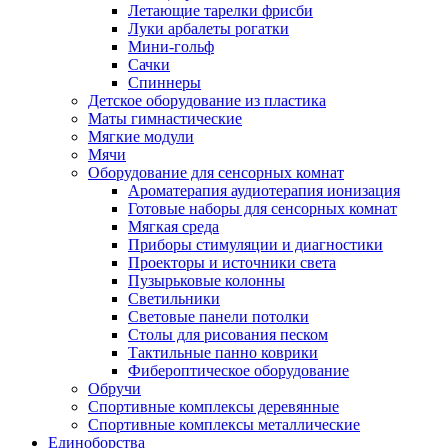
Летающие тарелки фрисби
Луки арбалеты рогатки
Мини-гольф
Сачки
Спиннеры
Детское оборудование из пластика
Маты гимнастические
Мягкие модули
Мячи
Оборудование для сенсорных комнат
Ароматерапия аудиотерапия ионизация
Готовые наборы для сенсорных комнат
Мягкая среда
Приборы стимуляции и диагностики
Проекторы и источники света
Пузырьковые колонны
Светильники
Световые панели потолки
Столы для рисования песком
Тактильные панно коврики
Фибероптическое оборудование
Обручи
Спортивные комплексы деревянные
Спортивные комплексы металлические
Единоборства