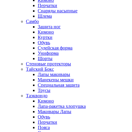
Кимоно
Перчатки
Снаряды насыпные
Шлема
Самбо
Защита ног
Кимоно
Куртки
Обувь
Судейская форма
Униформа
Шорты
Стеновые протекторы
Тайский Бокс
Лапы макивары
Манекены мешки
Специальная защита
Трусы
Таэквондо
Кимоно
Лапа-ракетка хлопушка
Макивары Лапы
Обувь
Перчатки
Пояса