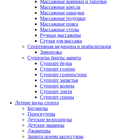
Массажные коврики и тапочки
Массажные кресла
Массажные накидки
Массажные подушки
Массажные пояса
Массажные столы
Ручные массажеры
Стулья для массажа
Спортивная медицина и реабилитация
Заморозка
Суппорты бинты защита
Суппорт бедра
Суппорт голени
Суппорт голеностопа
Суппорт запястья
Суппорт колена
Суппорт локтя
Суппорт спины
Летние виды спорта
Беговелы
Гироскутеры
Детские велосипеды
Детские машины
Джамперы
Защита шлема аксессуары