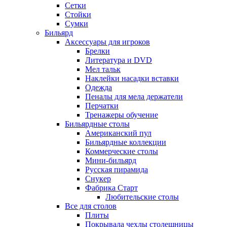
Сетки
Стойки
Сумки
Бильярд
Аксессуары для игроков
Брелки
Литература и DVD
Мел тальк
Наклейки насадки вставки
Одежда
Пеналы для мела держатели
Перчатки
Тренажеры обучение
Бильярдные столы
Американский пул
Бильярдные коллекции
Коммерческие столы
Мини-бильярд
Русская пирамида
Снукер
Фабрика Старт
Любительские столы
Все для столов
Плиты
Покрывала чехлы столешницы