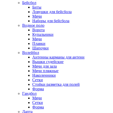
Бейсбол
Биты
Ловушки для бейсбола
Мячи
Наборы для бейсбола
Водное поло
Ворота
Купальники
Мячи
Плавки
Шапочки
Волейбол
Антенны карманы для антенн
Вышки судейские
Мячи для зала
Мячи пляжные
Наколенники
Сетки
Стойки разметка для полей
Форма
Гандбол
Мячи
Сетки
Форма
Лапта