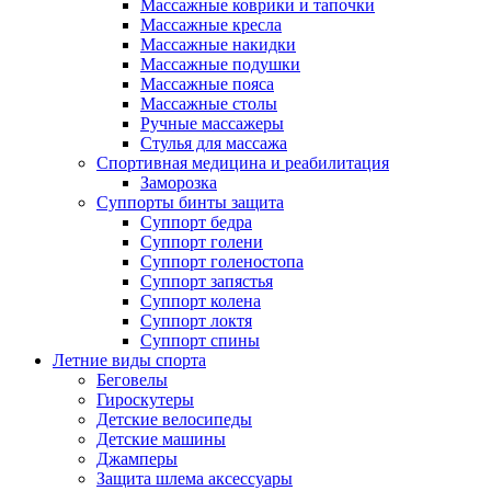
Массажные коврики и тапочки
Массажные кресла
Массажные накидки
Массажные подушки
Массажные пояса
Массажные столы
Ручные массажеры
Стулья для массажа
Спортивная медицина и реабилитация
Заморозка
Суппорты бинты защита
Суппорт бедра
Суппорт голени
Суппорт голеностопа
Суппорт запястья
Суппорт колена
Суппорт локтя
Суппорт спины
Летние виды спорта
Беговелы
Гироскутеры
Детские велосипеды
Детские машины
Джамперы
Защита шлема аксессуары