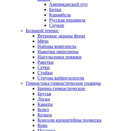
Американский пул
Битки
Карамболь
Русская пирамида
Снукер
Большой теннис
Ветровые экраны фоны
Мячи
Наборы комплекты
Намотки овергрипы
Напульсники повязки
Ракетки
Сетки
Стойки
Струны виброгасители
Гимнастика гимнастические снаряды
Бревна гимнастические
Брусья
Доски
Канаты
Козел
Кольца
Консоли кронштейны подвески
Конь
Мостики