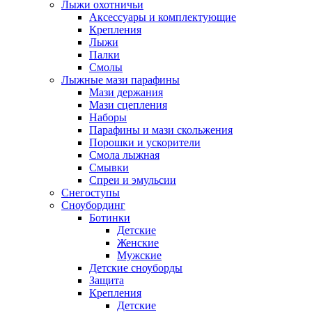
Лыжи охотничьи
Аксессуары и комплектующие
Крепления
Лыжи
Палки
Смолы
Лыжные мази парафины
Мази держания
Мази сцепления
Наборы
Парафины и мази скольжения
Порошки и ускорители
Смола лыжная
Смывки
Спреи и эмульсии
Снегоступы
Сноубординг
Ботинки
Детские
Женские
Мужские
Детские сноуборды
Защита
Крепления
Детские