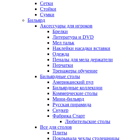
Сетки
Стойки
Сумки
Бильярд
Аксессуары для игроков
Брелки
Литература и DVD
Мел тальк
Наклейки насадки вставки
Одежда
Пеналы для мела держатели
Перчатки
Тренажеры обучение
Бильярдные столы
Американский пул
Бильярдные коллекции
Коммерческие столы
Мини-бильярд
Русская пирамида
Снукер
Фабрика Старт
Любительские столы
Все для столов
Плиты
Покрывала чехлы столешницы