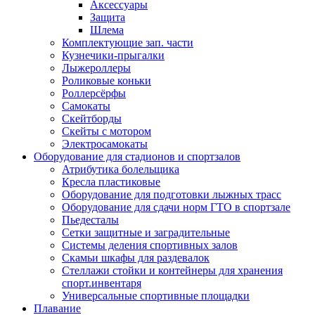
Аксессуары
Защита
Шлема
Комплектующие зап. части
Кузнечики-прыгалки
Лыжероллеры
Роликовые коньки
Роллерсёрфы
Самокаты
Скейтборды
Скейты с мотором
Электросамокаты
Оборудование для стадионов и спортзалов
Атрибутика болельщика
Кресла пластиковые
Оборудование для подготовки лыжных трасс
Оборудование для сдачи норм ГТО в спортзале
Пьедесталы
Сетки защитные и заградительные
Системы деления спортивных залов
Скамьи шкафы для раздевалок
Стеллажи стойки и контейнеры для хранения
спорт.инвентаря
Универсальные спортивные площадки
Плавание