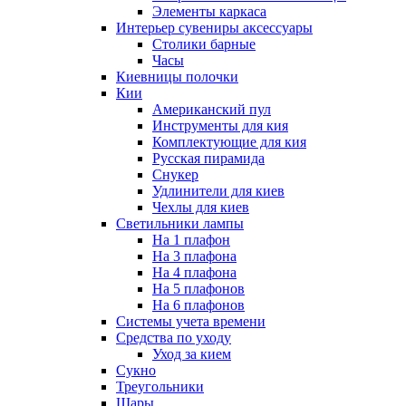
Элементы каркаса
Интерьер сувениры аксессуары
Столики барные
Часы
Киевницы полочки
Кии
Американский пул
Инструменты для кия
Комплектующие для кия
Русская пирамида
Снукер
Удлинители для киев
Чехлы для киев
Светильники лампы
На 1 плафон
На 3 плафона
На 4 плафона
На 5 плафонов
На 6 плафонов
Системы учета времени
Средства по уходу
Уход за кием
Сукно
Треугольники
Шары