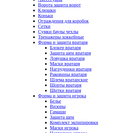
Ворота защита ворот
Клюшки
Коньки
Ограждения для коробок
Сетки
Сумки баулы чехлы
Тренажеры хоккейные
Форма и защита вратаря
Блокер вратаря
Защита шеи вратаря
Ловушка вратаря
Маски вратаря
Нагрудники вратаря
Раковины вратаря
Шлема вратарские
Шорты вратаря
Щитки вратаря
Форма и защита игрока
Белье
Визоры
Гамаши
Защита шеи
Комплект экпипировки
Маски игрока