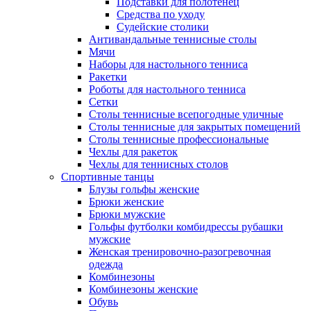
Подставки для полотенец
Средства по уходу
Судейские столики
Антивандальные теннисные столы
Мячи
Наборы для настольного тенниса
Ракетки
Роботы для настольного тенниса
Сетки
Столы теннисные всепогодные уличные
Столы теннисные для закрытых помещений
Столы теннисные профессиональные
Чехлы для ракеток
Чехлы для теннисных столов
Спортивные танцы
Блузы гольфы женские
Брюки женские
Брюки мужские
Гольфы футболки комбидрессы рубашки
мужские
Женская тренировочно-разогревочная
одежда
Комбинезоны
Комбинезоны женские
Обувь