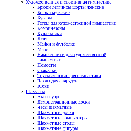
Художественная и спортивная гимнастика
Брюки леггинсы шорты женские
Брюки мужские
Булавы
Гетры для художественной гимнастики
Комбинезоны
Купальники
Ленты
Майки и футболки
Мячи
Наколенники для художественной
гимнастики
Помосты
Скакалки
Трусы женские для гимнастики
Чехлы для снарядов
Юбки
Шахматы
Аксессуары
Демонстрационные доски
Часы шахматные
Шахматные доски
Шахматные компьютеры
Шахматные столы
Шахматные фигуры