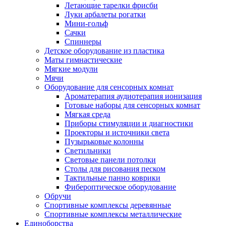
Летающие тарелки фрисби
Луки арбалеты рогатки
Мини-гольф
Сачки
Спиннеры
Детское оборудование из пластика
Маты гимнастические
Мягкие модули
Мячи
Оборудование для сенсорных комнат
Ароматерапия аудиотерапия ионизация
Готовые наборы для сенсорных комнат
Мягкая среда
Приборы стимуляции и диагностики
Проекторы и источники света
Пузырьковые колонны
Светильники
Световые панели потолки
Столы для рисования песком
Тактильные панно коврики
Фибероптическое оборудование
Обручи
Спортивные комплексы деревянные
Спортивные комплексы металлические
Единоборства