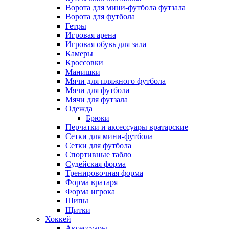
Ворота для мини-футбола футзала
Ворота для футбола
Гетры
Игровая арена
Игровая обувь для зала
Камеры
Кроссовки
Манишки
Мячи для пляжного футбола
Мячи для футбола
Мячи для футзала
Одежда
Брюки
Перчатки и аксессуары вратарские
Сетки для мини-футбола
Сетки для футбола
Спортивные табло
Судейская форма
Тренировочная форма
Форма вратаря
Форма игрока
Шипы
Щитки
Хоккей
Аксессуары