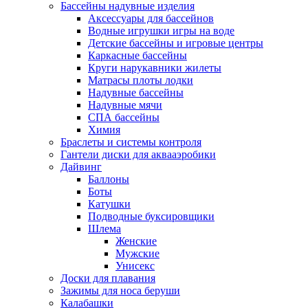
Бассейны надувные изделия
Аксессуары для бассейнов
Водные игрушки игры на воде
Детские бассейны и игровые центры
Каркасные бассейны
Круги нарукавники жилеты
Матрасы плоты лодки
Надувные бассейны
Надувные мячи
СПА бассейны
Химия
Браслеты и системы контроля
Гантели диски для аквааэробики
Дайвинг
Баллоны
Боты
Катушки
Подводные буксировщики
Шлема
Женские
Мужские
Унисекс
Доски для плавания
Зажимы для носа беруши
Калабашки