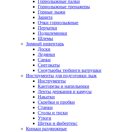
Горнолыжные палки
Горнолыжные тренажеры
Горные лыжи
Защита
Очки горнолыжные
Перчатки
Подшлемники
Шлемы
Зимний инвентарь
Доски
Ледянки
Санки
Снегокаты
Сноутьюбы тюбинги ватрушки
Инструменты для подготовки лыж
Инструменты
Канторезы и напильники
Ленты держания и камусы
Накатки
Скребки и пробки
Станки
Столы и тиски
Утюги
Щетки и фибертекс
Коньки раздвижные