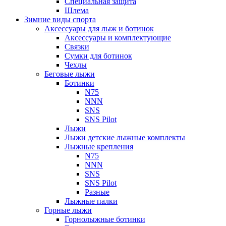
Специальная защита
Шлема
Зимние виды спорта
Аксессуары для лыж и ботинок
Аксессуары и комплектующие
Связки
Сумки для ботинок
Чехлы
Беговые лыжи
Ботинки
N75
NNN
SNS
SNS Pilot
Лыжи
Лыжи детские лыжные комплекты
Лыжные крепления
N75
NNN
SNS
SNS Pilot
Разные
Лыжные палки
Горные лыжи
Горнoлыжные ботинки