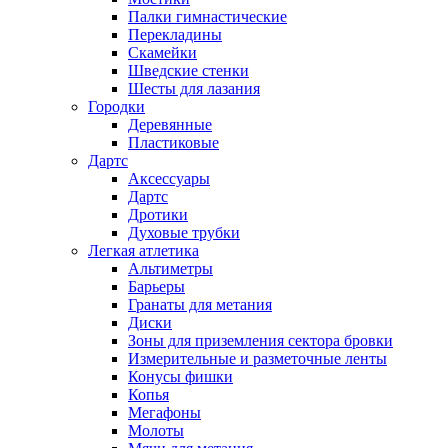
Палки гимнастические
Перекладины
Скамейки
Шведские стенки
Шесты для лазания
Городки
Деревянные
Пластиковые
Дартс
Аксессуары
Дартс
Дротики
Духовые трубки
Легкая атлетика
Альтиметры
Барьеры
Гранаты для метания
Диски
Зоны для приземления сектора бровки
Измерительные и разметочные ленты
Конусы фишки
Копья
Мегафоны
Молоты