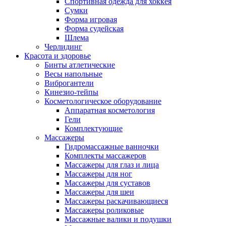
Спортивная одежда для хоккея
Сумки
Форма игровая
Форма судейская
Шлема
Черлидинг
Красота и здоровье
Бинты атлетические
Весы напольные
Виброгантели
Кинезио-тейпы
Косметологическое оборудование
Аппаратная косметология
Гели
Комплектующие
Массажеры
Гидромассажные ванночки
Комплекты массажеров
Массажеры для глаз и лица
Массажеры для ног
Массажеры для суставов
Массажеры для шеи
Массажеры раскачивающиеся
Массажеры роликовые
Массажные валики и подушки