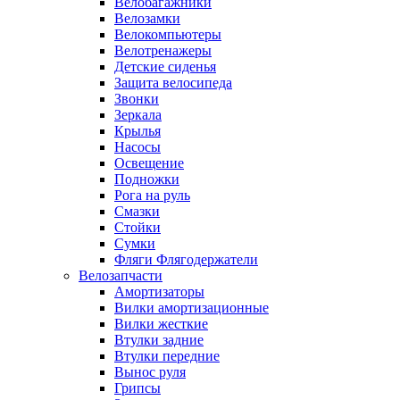
Велобагажники
Велозамки
Велокомпьютеры
Велотренажеры
Детские сиденья
Защита велосипеда
Звонки
Зеркала
Крылья
Насосы
Освещение
Подножки
Рога на руль
Смазки
Стойки
Сумки
Фляги Флягодержатели
Велозапчасти
Амортизаторы
Вилки амортизационные
Вилки жесткие
Втулки задние
Втулки передние
Вынос руля
Грипсы