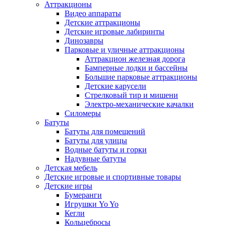
Аттракционы
Видео аппараты
Детские аттракционы
Детские игровые лабиринты
Динозавры
Парковые и уличные аттракционы
Аттракцион железная дорога
Бамперные лодки и бассейны
Большие парковые аттракционы
Детские карусели
Стрелковый тир и мишени
Электро-механические качалки
Силомеры
Батуты
Батуты для помещений
Батуты для улицы
Водные батуты и горки
Надувные батуты
Детская мебель
Детские игровые и спортивные товары
Детские игры
Бумеранги
Игрушки Yo Yo
Кегли
Кольцебросы