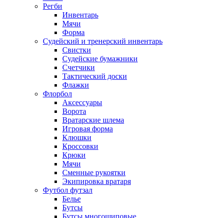
Регби
Инвентарь
Мячи
Форма
Судейский и тренерский инвентарь
Свистки
Судейские бумажники
Счетчики
Тактический доски
Флажки
Флорбол
Аксессуары
Ворота
Вратарские шлема
Игровая форма
Клюшки
Кроссовки
Крюки
Мячи
Сменные рукоятки
Экипировка вратаря
Футбол футзал
Белье
Бутсы
Бутсы многошиповые