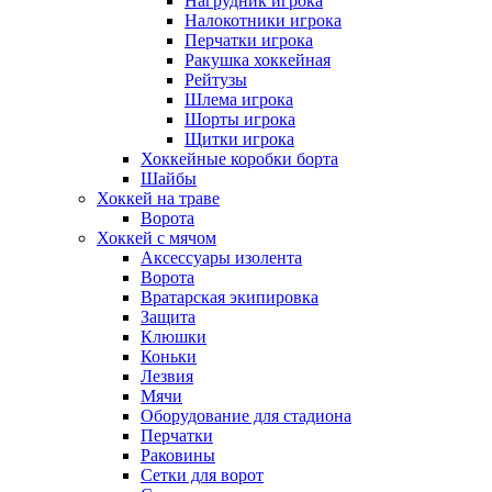
Нагрудник игрока
Налокотники игрока
Перчатки игрока
Ракушка хоккейная
Рейтузы
Шлема игрока
Шорты игрока
Щитки игрока
Хоккейные коробки борта
Шайбы
Хоккей на траве
Ворота
Хоккей с мячом
Аксессуары изолента
Ворота
Вратарская экипировка
Защита
Клюшки
Коньки
Лезвия
Мячи
Оборудование для стадиона
Перчатки
Раковины
Сетки для ворот