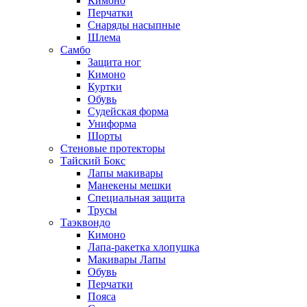
Кимоно
Перчатки
Снаряды насыпные
Шлема
Самбо
Защита ног
Кимоно
Куртки
Обувь
Судейская форма
Униформа
Шорты
Стеновые протекторы
Тайский Бокс
Лапы макивары
Манекены мешки
Специальная защита
Трусы
Таэквондо
Кимоно
Лапа-ракетка хлопушка
Макивары Лапы
Обувь
Перчатки
Пояса