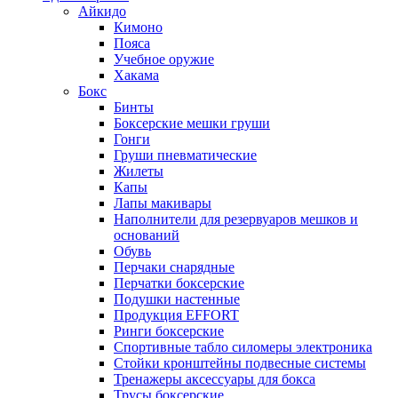
Айкидо
Кимоно
Пояса
Учебное оружие
Хакама
Бокс
Бинты
Боксерские мешки груши
Гонги
Груши пневматические
Жилеты
Капы
Лапы макивары
Наполнители для резервуаров мешков и
оснований
Обувь
Перчаки снарядные
Перчатки боксерские
Подушки настенные
Продукция EFFORT
Ринги боксерские
Спортивные табло силомеры электроника
Стойки кронштейны подвесные системы
Тренажеры аксессуары для бокса
Трусы боксерские