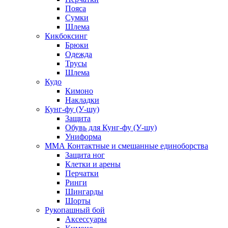
Пояса
Сумки
Шлема
Кикбоксинг
Брюки
Одежда
Трусы
Шлема
Кудо
Кимоно
Накладки
Кунг-фу (У-шу)
Защита
Обувь для Кунг-фу (У-шу)
Униформа
ММА Контактные и смешанные единоборства
Защита ног
Клетки и арены
Перчатки
Ринги
Шингарды
Шорты
Рукопашный бой
Аксессуары