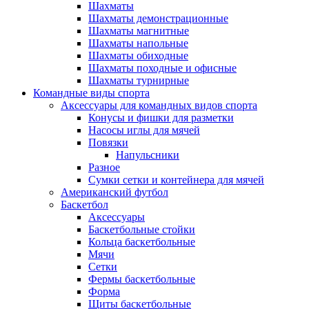
Шахматы
Шахматы демонстрационные
Шахматы магнитные
Шахматы напольные
Шахматы обиходные
Шахматы походные и офисные
Шахматы турнирные
Командные виды спорта
Аксессуары для командных видов спорта
Конусы и фишки для разметки
Насосы иглы для мячей
Повязки
Напульсники
Разное
Сумки сетки и контейнера для мячей
Американский футбол
Баскетбол
Аксессуары
Баскетбольные стойки
Кольца баскетбольные
Мячи
Сетки
Фермы баскетбольные
Форма
Щиты баскетбольные