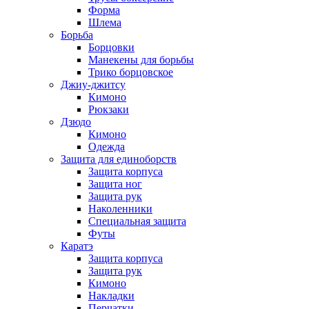
Форма
Шлема
Борьба
Борцовки
Манекены для борьбы
Трико борцовское
Джиу-джитсу
Кимоно
Рюкзаки
Дзюдо
Кимоно
Одежда
Защита для единоборств
Защита корпуса
Защита ног
Защита рук
Наколенники
Специальная защита
Футы
Каратэ
Защита корпуса
Защита рук
Кимоно
Накладки
Перчатки