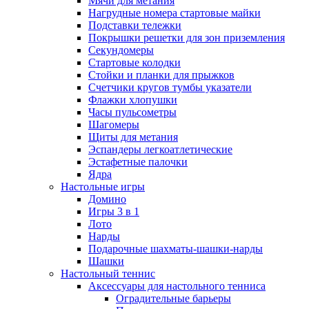
Мячи для метания
Нагрудные номера стартовые майки
Подставки тележки
Покрышки решетки для зон приземления
Секундомеры
Стартовые колодки
Стойки и планки для прыжков
Счетчики кругов тумбы указатели
Флажки хлопушки
Часы пульсометры
Шагомеры
Щиты для метания
Эспандеры легкоатлетические
Эстафетные палочки
Ядра
Настольные игры
Домино
Игры 3 в 1
Лото
Нарды
Подарочные шахматы-шашки-нарды
Шашки
Настольный теннис
Аксессуары для настольного тенниса
Оградительные барьеры