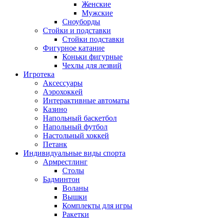
Женские
Мужские
Сноуборды
Стойки и подставки
Cтойки подставки
Фигурное катание
Коньки фигурные
Чехлы для лезвий
Игротека
Аксессуары
Аэрохоккей
Интерактивные автоматы
Казино
Напольный баскетбол
Напольный футбол
Настольный хоккей
Петанк
Индивидуальные виды спорта
Армрестлинг
Столы
Бадминтон
Воланы
Вышки
Комплекты для игры
Ракетки