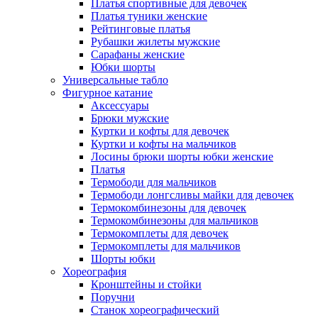
Платья спортивные для девочек
Платья туники женские
Рейтинговые платья
Рубашки жилеты мужские
Сарафаны женские
Юбки шорты
Универсальные табло
Фигурное катание
Аксессуары
Брюки мужские
Куртки и кофты для девочек
Куртки и кофты на мальчиков
Лосины брюки шорты юбки женские
Платья
Термободи для мальчиков
Термободи лонгсливы майки для девочек
Термокомбинезоны для девочек
Термокомбинезоны для мальчиков
Термокомплеты для девочек
Термокомплеты для мальчиков
Шорты юбки
Хореография
Кронштейны и стойки
Поручни
Станок хореографический