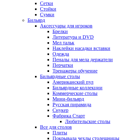
Сетки
Стойки
Сумки
Бильярд
Аксессуары для игроков
Брелки
Литература и DVD
Мел тальк
Наклейки насадки вставки
Одежда
Пеналы для мела держатели
Перчатки
Тренажеры обучение
Бильярдные столы
Американский пул
Бильярдные коллекции
Коммерческие столы
Мини-бильярд
Русская пирамида
Снукер
Фабрика Старт
Любительские столы
Все для столов
Плиты
Покрывала чехлы столешницы