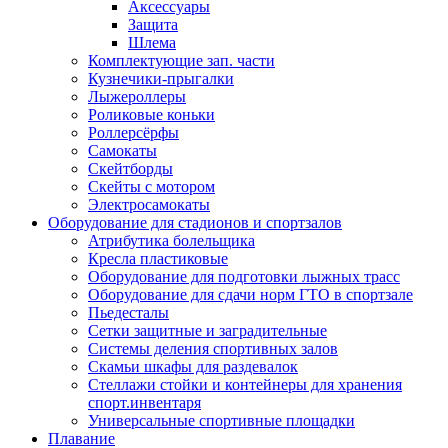
Аксессуары
Защита
Шлема
Комплектующие зап. части
Кузнечики-прыгалки
Лыжероллеры
Роликовые коньки
Роллерсёрфы
Самокаты
Скейтборды
Скейты с мотором
Электросамокаты
Оборудование для стадионов и спортзалов
Атрибутика болельщика
Кресла пластиковые
Оборудование для подготовки лыжных трасс
Оборудование для сдачи норм ГТО в спортзале
Пьедесталы
Сетки защитные и заградительные
Системы деления спортивных залов
Скамьи шкафы для раздевалок
Стеллажи стойки и контейнеры для хранения
спорт.инвентаря
Универсальные спортивные площадки
Плавание