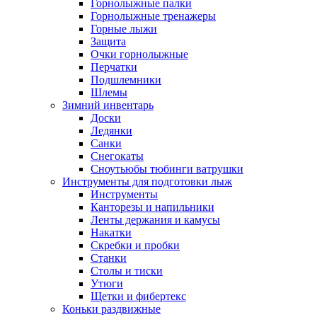
Горнолыжные палки
Горнолыжные тренажеры
Горные лыжи
Защита
Очки горнолыжные
Перчатки
Подшлемники
Шлемы
Зимний инвентарь
Доски
Ледянки
Санки
Снегокаты
Сноутьюбы тюбинги ватрушки
Инструменты для подготовки лыж
Инструменты
Канторезы и напильники
Ленты держания и камусы
Накатки
Скребки и пробки
Станки
Столы и тиски
Утюги
Щетки и фибертекс
Коньки раздвижные