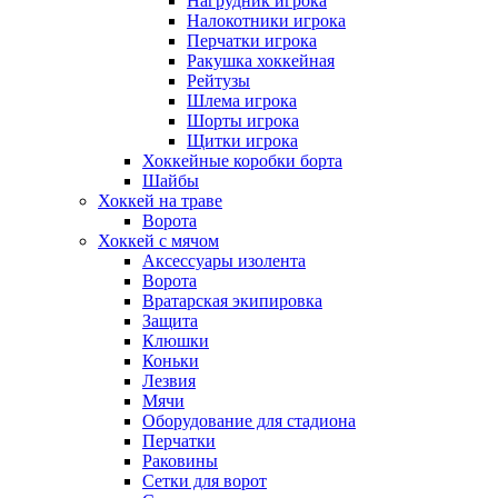
Нагрудник игрока
Налокотники игрока
Перчатки игрока
Ракушка хоккейная
Рейтузы
Шлема игрока
Шорты игрока
Щитки игрока
Хоккейные коробки борта
Шайбы
Хоккей на траве
Ворота
Хоккей с мячом
Аксессуары изолента
Ворота
Вратарская экипировка
Защита
Клюшки
Коньки
Лезвия
Мячи
Оборудование для стадиона
Перчатки
Раковины
Сетки для ворот