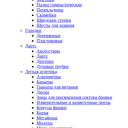
Палки гимнастические
Перекладины
Скамейки
Шведские стенки
Шесты для лазания
Городки
Деревянные
Пластиковые
Дартс
Аксессуары
Дартс
Дротики
Духовые трубки
Легкая атлетика
Альтиметры
Барьеры
Гранаты для метания
Диски
Зоны для приземления сектора бровки
Измерительные и разметочные ленты
Конусы фишки
Копья
Мегафоны
Молоты