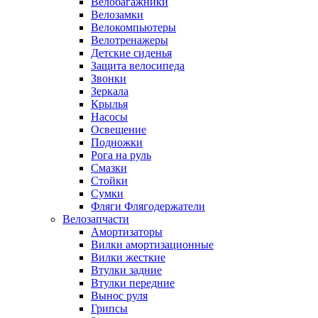
Велобагажники
Велозамки
Велокомпьютеры
Велотренажеры
Детские сиденья
Защита велосипеда
Звонки
Зеркала
Крылья
Насосы
Освещение
Подножки
Рога на руль
Смазки
Стойки
Сумки
Фляги Флягодержатели
Велозапчасти
Амортизаторы
Вилки амортизационные
Вилки жесткие
Втулки задние
Втулки передние
Вынос руля
Грипсы