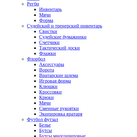
Регби
Инвентарь
Мячи
Форма
Судейский и тренерский инвентарь
Свистки
Судейские бумажники
Счетчики
Тактический доски
Флажки
Флорбол
Аксессуары
Ворота
Вратарские шлема
Игровая форма
Клюшки
Кроссовки
Крюки
Мячи
Сменные рукоятки
Экипировка вратаря
Футбол футзал
Белье
Бутсы
Бутсы многошиповые