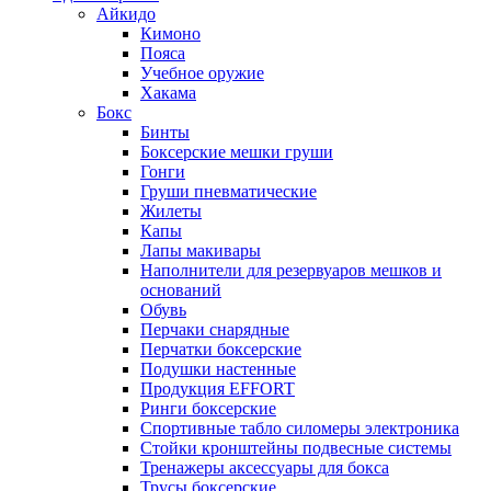
Айкидо
Кимоно
Пояса
Учебное оружие
Хакама
Бокс
Бинты
Боксерские мешки груши
Гонги
Груши пневматические
Жилеты
Капы
Лапы макивары
Наполнители для резервуаров мешков и
оснований
Обувь
Перчаки снарядные
Перчатки боксерские
Подушки настенные
Продукция EFFORT
Ринги боксерские
Спортивные табло силомеры электроника
Стойки кронштейны подвесные системы
Тренажеры аксессуары для бокса
Трусы боксерские