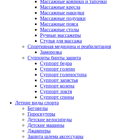
Массажные коврики и тапочки
Массажные кресла
Массажные накидки
Массажные подушки
Массажные пояса
Массажные столы
Ручные массажеры
Стулья для массажа
Спортивная медицина и реабилитация
Заморозка
Суппорты бинты защита
Суппорт бедра
Суппорт голени
Суппорт голеностопа
Суппорт запястья
Суппорт колена
Суппорт локтя
Суппорт спины
Летние виды спорта
Беговелы
Гироскутеры
Детские велосипеды
Детские машины
Джамперы
Защита шлема аксессуары