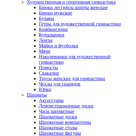
Художественная и спортивная гимнастика
Брюки леггинсы шорты женские
Брюки мужские
Булавы
Гетры для художественной гимнастики
Комбинезоны
Купальники
Ленты
Майки и футболки
Мячи
Наколенники для художественной
гимнастики
Помосты
Скакалки
Трусы женские для гимнастики
Чехлы для снарядов
Юбки
Шахматы
Аксессуары
Демонстрационные доски
Часы шахматные
Шахматные доски
Шахматные компьютеры
Шахматные столы
Шахматные фигуры