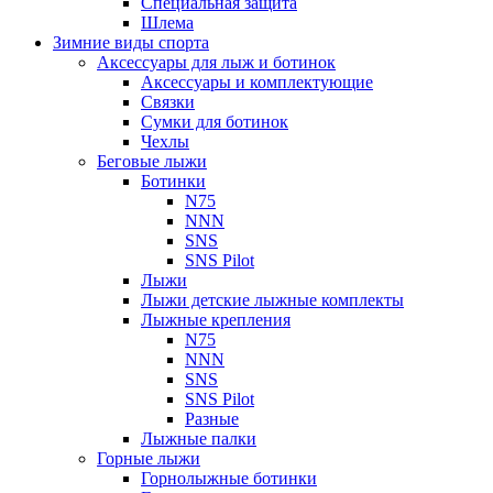
Специальная защита
Шлема
Зимние виды спорта
Аксессуары для лыж и ботинок
Аксессуары и комплектующие
Связки
Сумки для ботинок
Чехлы
Беговые лыжи
Ботинки
N75
NNN
SNS
SNS Pilot
Лыжи
Лыжи детские лыжные комплекты
Лыжные крепления
N75
NNN
SNS
SNS Pilot
Разные
Лыжные палки
Горные лыжи
Горнoлыжные ботинки