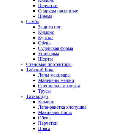
Кимоно
Перчатки
Снаряды насыпные
Шлема
Самбо
Защита ног
Кимоно
Куртки
Обувь
Судейская форма
Униформа
Шорты
Стеновые протекторы
Тайский Бокс
Лапы макивары
Манекены мешки
Специальная защита
Трусы
Таэквондо
Кимоно
Лапа-ракетка хлопушка
Макивары Лапы
Обувь
Перчатки
Пояса