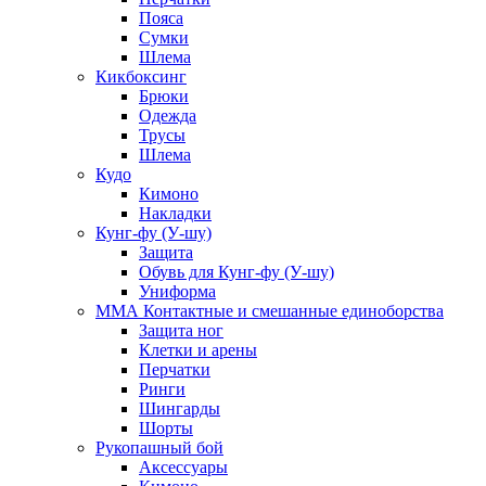
Пояса
Сумки
Шлема
Кикбоксинг
Брюки
Одежда
Трусы
Шлема
Кудо
Кимоно
Накладки
Кунг-фу (У-шу)
Защита
Обувь для Кунг-фу (У-шу)
Униформа
ММА Контактные и смешанные единоборства
Защита ног
Клетки и арены
Перчатки
Ринги
Шингарды
Шорты
Рукопашный бой
Аксессуары