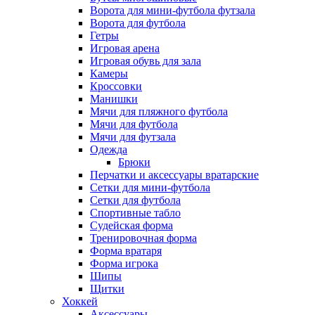
Ворота для мини-футбола футзала
Ворота для футбола
Гетры
Игровая арена
Игровая обувь для зала
Камеры
Кроссовки
Манишки
Мячи для пляжного футбола
Мячи для футбола
Мячи для футзала
Одежда
Брюки
Перчатки и аксессуары вратарские
Сетки для мини-футбола
Сетки для футбола
Спортивные табло
Судейская форма
Тренировочная форма
Форма вратаря
Форма игрока
Шипы
Щитки
Хоккей
Аксессуары