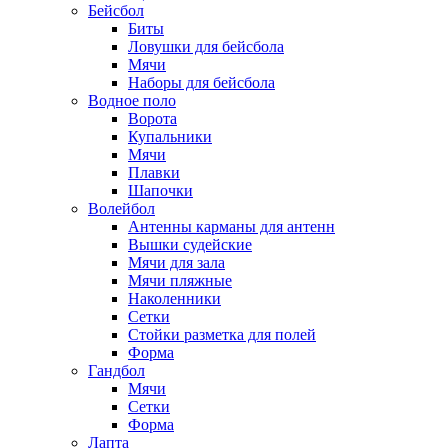
Бейсбол
Биты
Ловушки для бейсбола
Мячи
Наборы для бейсбола
Водное поло
Ворота
Купальники
Мячи
Плавки
Шапочки
Волейбол
Антенны карманы для антенн
Вышки судейские
Мячи для зала
Мячи пляжные
Наколенники
Сетки
Стойки разметка для полей
Форма
Гандбол
Мячи
Сетки
Форма
Лапта