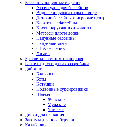
Бассейны надувные изделия
Аксессуары для бассейнов
Водные игрушки игры на воде
Детские бассейны и игровые центры
Каркасные бассейны
Круги нарукавники жилеты
Матрасы плоты лодки
Надувные бассейны
Надувные мячи
СПА бассейны
Химия
Браслеты и системы контроля
Гантели диски для аквааэробики
Дайвинг
Баллоны
Боты
Катушки
Подводные буксировщики
Шлема
Женские
Мужские
Унисекс
Доски для плавания
Зажимы для носа беруши
Калабашки