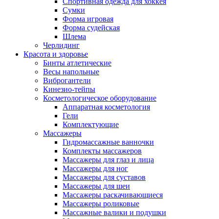
Спортивная одежда для хоккея
Сумки
Форма игровая
Форма судейская
Шлема
Черлидинг
Красота и здоровье
Бинты атлетические
Весы напольные
Виброгантели
Кинезио-тейпы
Косметологическое оборудование
Аппаратная косметология
Гели
Комплектующие
Массажеры
Гидромассажные ванночки
Комплекты массажеров
Массажеры для глаз и лица
Массажеры для ног
Массажеры для суставов
Массажеры для шеи
Массажеры раскачивающиеся
Массажеры роликовые
Массажные валики и подушки