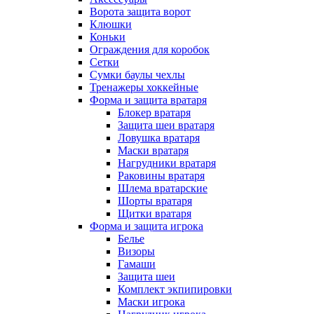
Ворота защита ворот
Клюшки
Коньки
Ограждения для коробок
Сетки
Сумки баулы чехлы
Тренажеры хоккейные
Форма и защита вратаря
Блокер вратаря
Защита шеи вратаря
Ловушка вратаря
Маски вратаря
Нагрудники вратаря
Раковины вратаря
Шлема вратарские
Шорты вратаря
Щитки вратаря
Форма и защита игрока
Белье
Визоры
Гамаши
Защита шеи
Комплект экпипировки
Маски игрока