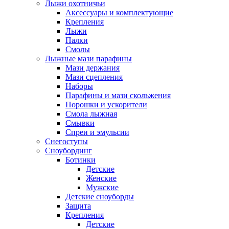
Лыжи охотничьи
Аксессуары и комплектующие
Крепления
Лыжи
Палки
Смолы
Лыжные мази парафины
Мази держания
Мази сцепления
Наборы
Парафины и мази скольжения
Порошки и ускорители
Смола лыжная
Смывки
Спреи и эмульсии
Снегоступы
Сноубординг
Ботинки
Детские
Женские
Мужские
Детские сноуборды
Защита
Крепления
Детские