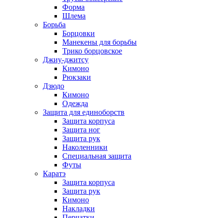
Форма
Шлема
Борьба
Борцовки
Манекены для борьбы
Трико борцовское
Джиу-джитсу
Кимоно
Рюкзаки
Дзюдо
Кимоно
Одежда
Защита для единоборств
Защита корпуса
Защита ног
Защита рук
Наколенники
Специальная защита
Футы
Каратэ
Защита корпуса
Защита рук
Кимоно
Накладки
Перчатки