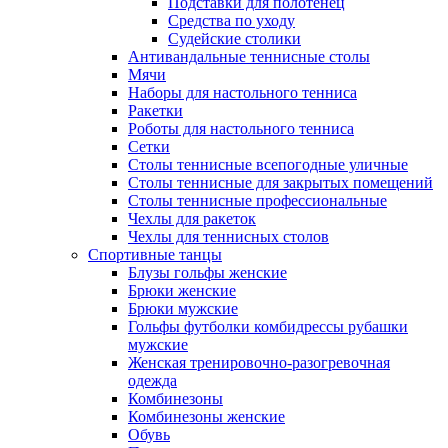
Подставки для полотенец
Средства по уходу
Судейские столики
Антивандальные теннисные столы
Мячи
Наборы для настольного тенниса
Ракетки
Роботы для настольного тенниса
Сетки
Столы теннисные всепогодные уличные
Столы теннисные для закрытых помещений
Столы теннисные профессиональные
Чехлы для ракеток
Чехлы для теннисных столов
Спортивные танцы
Блузы гольфы женские
Брюки женские
Брюки мужские
Гольфы футболки комбидрессы рубашки
мужские
Женская тренировочно-разогревочная
одежда
Комбинезоны
Комбинезоны женские
Обувь