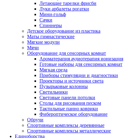
Летающие тарелки фрисби
Луки арбалеты рогатки
Мини-гольф
Сачки
Спиннеры
Детское оборудование из пластика
Маты гимнастические
Мягкие модули
Мячи
Оборудование для сенсорных комнат
Ароматерапия аудиотерапия ионизация
Готовые наборы для сенсорных комнат
Мягкая среда
Приборы стимуляции и диагностики
Проекторы и источники света
Пузырьковые колонны
Светильники
Световые панели потолки
Столы для рисования песком
Тактильные панно коврики
Фибероптическое оборудование
Обручи
Спортивные комплексы деревянные
Спортивные комплексы металлические
Единоборства