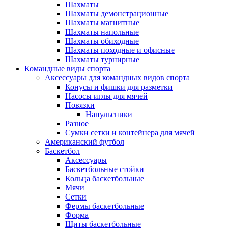
Шахматы
Шахматы демонстрационные
Шахматы магнитные
Шахматы напольные
Шахматы обиходные
Шахматы походные и офисные
Шахматы турнирные
Командные виды спорта
Аксессуары для командных видов спорта
Конусы и фишки для разметки
Насосы иглы для мячей
Повязки
Напульсники
Разное
Сумки сетки и контейнера для мячей
Американский футбол
Баскетбол
Аксессуары
Баскетбольные стойки
Кольца баскетбольные
Мячи
Сетки
Фермы баскетбольные
Форма
Щиты баскетбольные