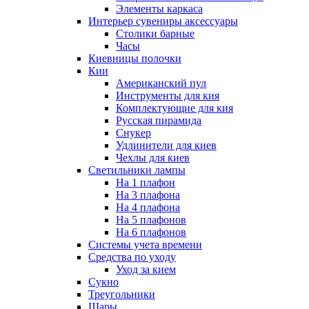
Элементы каркаса
Интерьер сувениры аксессуары
Столики барные
Часы
Киевницы полочки
Кии
Американский пул
Инструменты для кия
Комплектующие для кия
Русская пирамида
Снукер
Удлинители для киев
Чехлы для киев
Светильники лампы
На 1 плафон
На 3 плафона
На 4 плафона
На 5 плафонов
На 6 плафонов
Системы учета времени
Средства по уходу
Уход за кием
Сукно
Треугольники
Шары