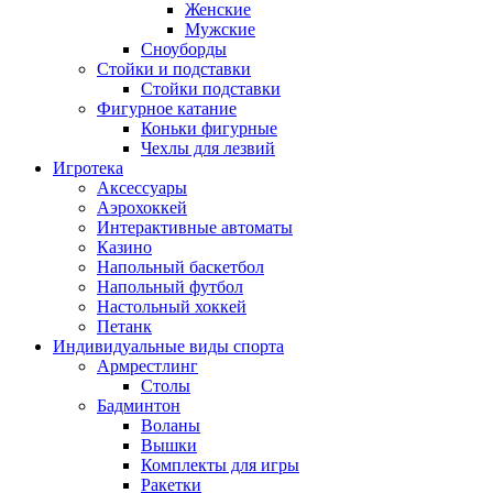
Женские
Мужские
Сноуборды
Стойки и подставки
Cтойки подставки
Фигурное катание
Коньки фигурные
Чехлы для лезвий
Игротека
Аксессуары
Аэрохоккей
Интерактивные автоматы
Казино
Напольный баскетбол
Напольный футбол
Настольный хоккей
Петанк
Индивидуальные виды спорта
Армрестлинг
Столы
Бадминтон
Воланы
Вышки
Комплекты для игры
Ракетки