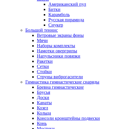
Американский пул
Битки
Карамболь
Русская пирамида
Снукер
Большой теннис
Ветровые экраны фоны
Мячи
Наборы комплекты
Намотки овергрипы
Напульсники повязки
Ракетки
Сетки
Стойки
Струны виброгасители
Гимнастика гимнастические снаряды
Бревна гимнастические
Брусья
Доски
Канаты
Козел
Кольца
Консоли кронштейны подвески
Конь
Мостики