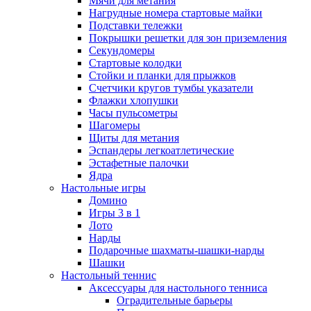
Мячи для метания
Нагрудные номера стартовые майки
Подставки тележки
Покрышки решетки для зон приземления
Секундомеры
Стартовые колодки
Стойки и планки для прыжков
Счетчики кругов тумбы указатели
Флажки хлопушки
Часы пульсометры
Шагомеры
Щиты для метания
Эспандеры легкоатлетические
Эстафетные палочки
Ядра
Настольные игры
Домино
Игры 3 в 1
Лото
Нарды
Подарочные шахматы-шашки-нарды
Шашки
Настольный теннис
Аксессуары для настольного тенниса
Оградительные барьеры