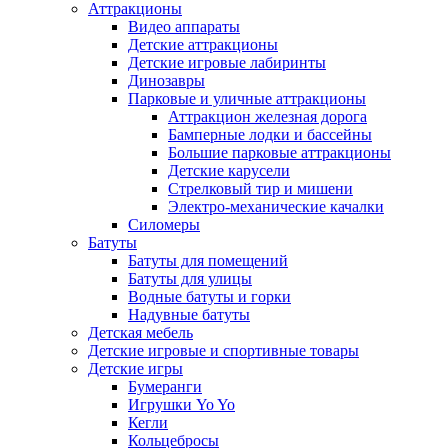
Аттракционы
Видео аппараты
Детские аттракционы
Детские игровые лабиринты
Динозавры
Парковые и уличные аттракционы
Аттракцион железная дорога
Бамперные лодки и бассейны
Большие парковые аттракционы
Детские карусели
Стрелковый тир и мишени
Электро-механические качалки
Силомеры
Батуты
Батуты для помещений
Батуты для улицы
Водные батуты и горки
Надувные батуты
Детская мебель
Детские игровые и спортивные товары
Детские игры
Бумеранги
Игрушки Yo Yo
Кегли
Кольцебросы