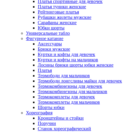
Платья спортивные для девочек
Платья туники женские
Рейтинговые платья
Рубашки жилеты мужские
Сарафаны женские
Юбки шорты
Универсальные табло
Фигурное катание
Аксессуары
Брюки мужские
Куртки и кофты для девочек
Куртки и кофты на мальчиков
Лосины брюки шорты юбки женские
Платья
Термободи для мальчиков
Термободи лонгсливы майки для девочек
Термокомбинезоны для девочек
Термокомбинезоны для мальчиков
Термокомплеты для девочек
Термокомплеты для мальчиков
Шорты юбки
Хореография
Кронштейны и стойки
Поручни
Станок хореографический