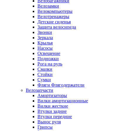
Велобагажники
Велозамки
Велокомпьютеры
Велотренажеры
Детские сиденья
Защита велосипеда
Звонки
Зеркала
Крылья
Насосы
Освещение
Подножки
Рога на руль
Смазки
Стойки
Сумки
Фляги Флягодержатели
Велозапчасти
Амортизаторы
Вилки амортизационные
Вилки жесткие
Втулки задние
Втулки передние
Вынос руля
Грипсы