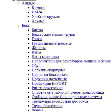
Айкидо
Кимоно
Пояса
Учебное оружие
Хакама
Бокс
Бинты
Боксерские мешки груши
Гонги
Груши пневматические
Жилеты
Капы
Лапы макивары
Наполнители для резервуаров мешков и осно
Обувь
Перчаки снарядные
Перчатки боксерские
Подушки настенные
Продукция EFFORT
Ринги боксерские
Спортивные табло силомеры электроника
Стойки кронштейны подвесные системы
Тренажеры аксессуары для бокса
Трусы боксерские
Форма