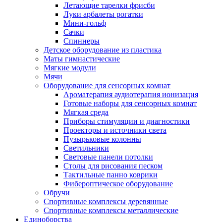
Летающие тарелки фрисби
Луки арбалеты рогатки
Мини-гольф
Сачки
Спиннеры
Детское оборудование из пластика
Маты гимнастические
Мягкие модули
Мячи
Оборудование для сенсорных комнат
Ароматерапия аудиотерапия ионизация
Готовые наборы для сенсорных комнат
Мягкая среда
Приборы стимуляции и диагностики
Проекторы и источники света
Пузырьковые колонны
Светильники
Световые панели потолки
Столы для рисования песком
Тактильные панно коврики
Фибероптическое оборудование
Обручи
Спортивные комплексы деревянные
Спортивные комплексы металлические
Единоборства