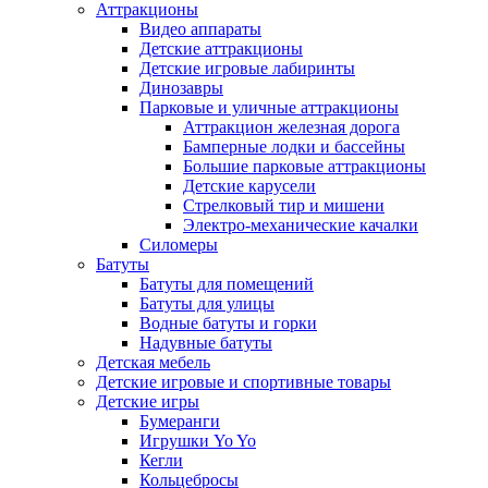
Аттракционы
Видео аппараты
Детские аттракционы
Детские игровые лабиринты
Динозавры
Парковые и уличные аттракционы
Аттракцион железная дорога
Бамперные лодки и бассейны
Большие парковые аттракционы
Детские карусели
Стрелковый тир и мишени
Электро-механические качалки
Силомеры
Батуты
Батуты для помещений
Батуты для улицы
Водные батуты и горки
Надувные батуты
Детская мебель
Детские игровые и спортивные товары
Детские игры
Бумеранги
Игрушки Yo Yo
Кегли
Кольцебросы