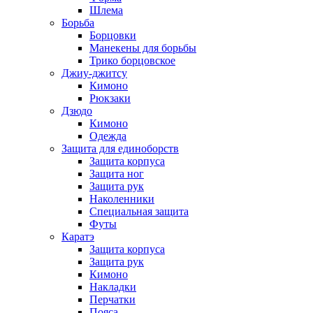
Шлема
Борьба
Борцовки
Манекены для борьбы
Трико борцовское
Джиу-джитсу
Кимоно
Рюкзаки
Дзюдо
Кимоно
Одежда
Защита для единоборств
Защита корпуса
Защита ног
Защита рук
Наколенники
Специальная защита
Футы
Каратэ
Защита корпуса
Защита рук
Кимоно
Накладки
Перчатки
Пояса