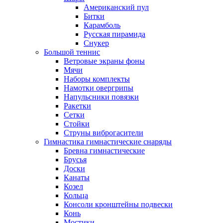
Американский пул
Битки
Карамболь
Русская пирамида
Снукер
Большой теннис
Ветровые экраны фоны
Мячи
Наборы комплекты
Намотки овергрипы
Напульсники повязки
Ракетки
Сетки
Стойки
Струны виброгасители
Гимнастика гимнастические снаряды
Бревна гимнастические
Брусья
Доски
Канаты
Козел
Кольца
Консоли кронштейны подвески
Конь
Мостики