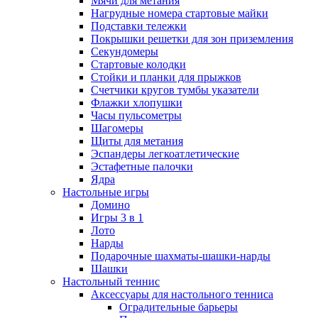
Мячи для метания
Нагрудные номера стартовые майки
Подставки тележки
Покрышки решетки для зон приземления
Секундомеры
Стартовые колодки
Стойки и планки для прыжков
Счетчики кругов тумбы указатели
Флажки хлопушки
Часы пульсометры
Шагомеры
Щиты для метания
Эспандеры легкоатлетические
Эстафетные палочки
Ядра
Настольные игры
Домино
Игры 3 в 1
Лото
Нарды
Подарочные шахматы-шашки-нарды
Шашки
Настольный теннис
Аксессуары для настольного тенниса
Оградительные барьеры