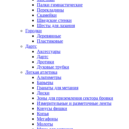
Палки гимнастические
Перекладины
Скамейки
Шведские стенки
Шесты для лазания
Городки
Деревянные
Пластиковые
Дартс
Аксессуары
Дартс
Дротики
Духовые трубки
Легкая атлетика
Альтиметры
Барьеры
Гранаты для метания
Диски
Зоны для приземления сектора бровки
Измерительные и разметочные ленты
Конусы фишки
Копья
Мегафоны
Молоты