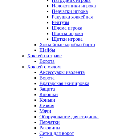
Нагрудник игрока
Налокотники игрока
Перчатки игрока
Ракушка хоккейная
Рейтузы
Шлема игрока
Шорты игрока
Щитки игрока
Хоккейные коробки борта
Шайбы
Хоккей на траве
Ворота
Хоккей с мячом
Аксессуары изолента
Ворота
Вратарская экипировка
Защита
Клюшки
Коньки
Лезвия
Мячи
Оборудование для стадиона
Перчатки
Раковины
Сетки для ворот