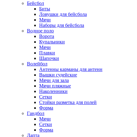
Бейсбол
Биты
Ловушки для бейсбола
Мячи
Наборы для бейсбола
Водное поло
Ворота
Купальники
Мячи
Плавки
Шапочки
Волейбол
Антенны карманы для антенн
Вышки судейские
Мячи для зала
Мячи пляжные
Наколенники
Сетки
Стойки разметка для полей
Форма
Гандбол
Мячи
Сетки
Форма
Лапта