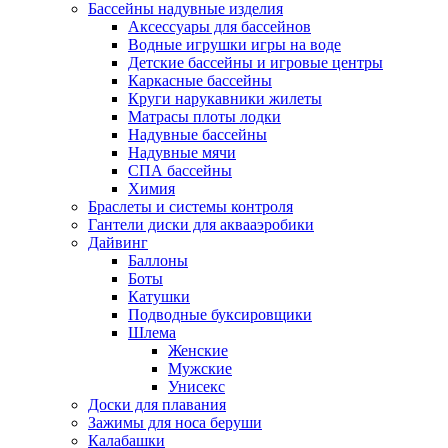
Бассейны надувные изделия
Аксессуары для бассейнов
Водные игрушки игры на воде
Детские бассейны и игровые центры
Каркасные бассейны
Круги нарукавники жилеты
Матрасы плоты лодки
Надувные бассейны
Надувные мячи
СПА бассейны
Химия
Браслеты и системы контроля
Гантели диски для аквааэробики
Дайвинг
Баллоны
Боты
Катушки
Подводные буксировщики
Шлема
Женские
Мужские
Унисекс
Доски для плавания
Зажимы для носа беруши
Калабашки