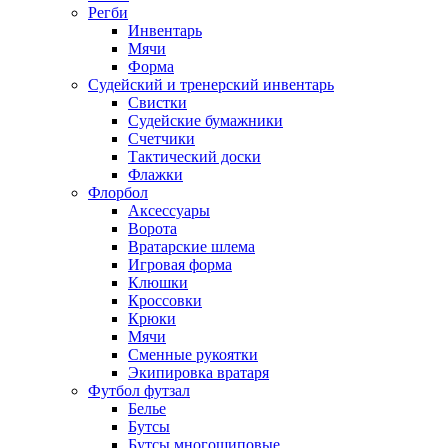
Регби
Инвентарь
Мячи
Форма
Судейский и тренерский инвентарь
Свистки
Судейские бумажники
Счетчики
Тактический доски
Флажки
Флорбол
Аксессуары
Ворота
Вратарские шлема
Игровая форма
Клюшки
Кроссовки
Крюки
Мячи
Сменные рукоятки
Экипировка вратаря
Футбол футзал
Белье
Бутсы
Бутсы многошиповые