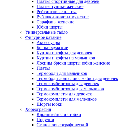
Платья спортивные для девочек
Платья туники женские
Рейтинговые платья
Рубашки жилеты мужские
Сарафаны женские
Юбки шорты
Универсальные табло
Фигурное катание
Аксессуары
Брюки мужские
Куртки и кофты для девочек
Куртки и кофты на мальчиков
Лосины брюки шорты юбки женские
Платья
Термободи для мальчиков
Термободи лонгсливы майки для девочек
Термокомбинезоны для девочек
Термокомбинезоны для мальчиков
Термокомплеты для девочек
Термокомплеты для мальчиков
Шорты юбки
Хореография
Кронштейны и стойки
Поручни
Станок хореографический