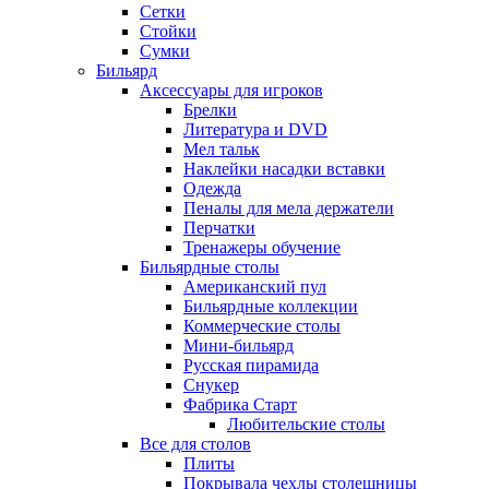
Сетки
Стойки
Сумки
Бильярд
Аксессуары для игроков
Брелки
Литература и DVD
Мел тальк
Наклейки насадки вставки
Одежда
Пеналы для мела держатели
Перчатки
Тренажеры обучение
Бильярдные столы
Американский пул
Бильярдные коллекции
Коммерческие столы
Мини-бильярд
Русская пирамида
Снукер
Фабрика Старт
Любительские столы
Все для столов
Плиты
Покрывала чехлы столешницы