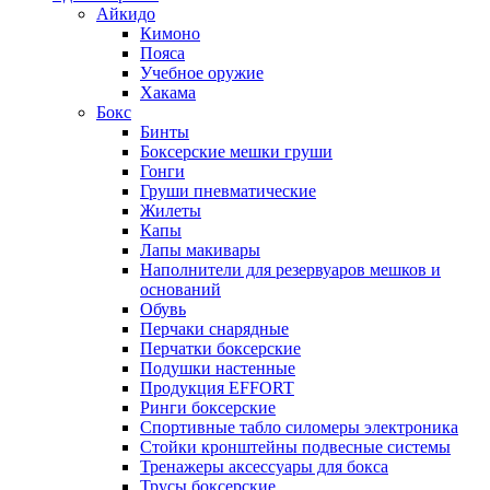
Айкидо
Кимоно
Пояса
Учебное оружие
Хакама
Бокс
Бинты
Боксерские мешки груши
Гонги
Груши пневматические
Жилеты
Капы
Лапы макивары
Наполнители для резервуаров мешков и
оснований
Обувь
Перчаки снарядные
Перчатки боксерские
Подушки настенные
Продукция EFFORT
Ринги боксерские
Спортивные табло силомеры электроника
Стойки кронштейны подвесные системы
Тренажеры аксессуары для бокса
Трусы боксерские