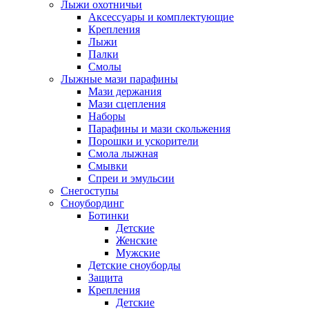
Лыжи охотничьи
Аксессуары и комплектующие
Крепления
Лыжи
Палки
Смолы
Лыжные мази парафины
Мази держания
Мази сцепления
Наборы
Парафины и мази скольжения
Порошки и ускорители
Смола лыжная
Смывки
Спреи и эмульсии
Снегоступы
Сноубординг
Ботинки
Детские
Женские
Мужские
Детские сноуборды
Защита
Крепления
Детские