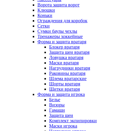
Ворота защита ворот
Клюшки
Коньки
Ограждения для коробок
Сетки
Сумки баулы чехлы
Тренажеры хоккейные
Форма и защита вратаря
Блокер вратаря
Защита шеи вратаря
Ловушка вратаря
Маски вратаря
Нагрудники вратаря
Раковины вратаря
Шлема вратарские
Шорты вратаря
Щитки вратаря
Форма и защита игрока
Белье
Визоры
Гамаши
Защита шеи
Комплект экпипировки
Маски игрока