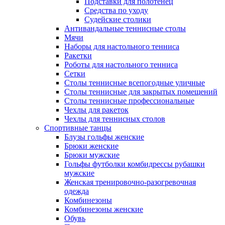
Подставки для полотенец
Средства по уходу
Судейские столики
Антивандальные теннисные столы
Мячи
Наборы для настольного тенниса
Ракетки
Роботы для настольного тенниса
Сетки
Столы теннисные всепогодные уличные
Столы теннисные для закрытых помещений
Столы теннисные профессиональные
Чехлы для ракеток
Чехлы для теннисных столов
Спортивные танцы
Блузы гольфы женские
Брюки женские
Брюки мужские
Гольфы футболки комбидрессы рубашки
мужские
Женская тренировочно-разогревочная
одежда
Комбинезоны
Комбинезоны женские
Обувь