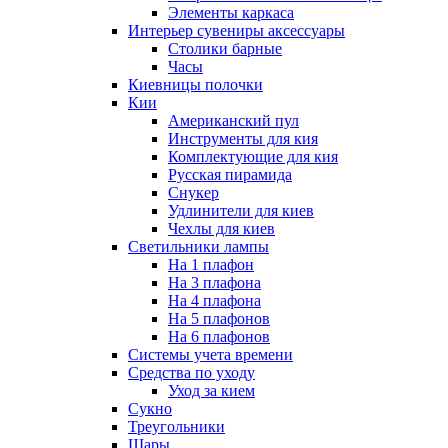
Элементы каркаса
Интерьер сувениры аксессуары
Столики барные
Часы
Киевницы полочки
Кии
Американский пул
Инструменты для кия
Комплектующие для кия
Русская пирамида
Снукер
Удлинители для киев
Чехлы для киев
Светильники лампы
На 1 плафон
На 3 плафона
На 4 плафона
На 5 плафонов
На 6 плафонов
Системы учета времени
Средства по уходу
Уход за кием
Сукно
Треугольники
Шары