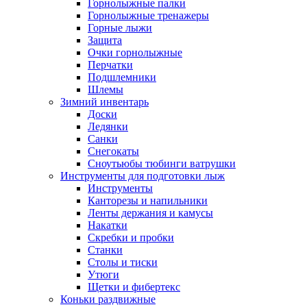
Горнолыжные палки
Горнолыжные тренажеры
Горные лыжи
Защита
Очки горнолыжные
Перчатки
Подшлемники
Шлемы
Зимний инвентарь
Доски
Ледянки
Санки
Снегокаты
Сноутьюбы тюбинги ватрушки
Инструменты для подготовки лыж
Инструменты
Канторезы и напильники
Ленты держания и камусы
Накатки
Скребки и пробки
Станки
Столы и тиски
Утюги
Щетки и фибертекс
Коньки раздвижные