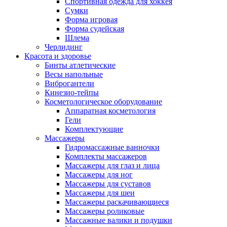
Спортивная одежда для хоккея
Сумки
Форма игровая
Форма судейская
Шлема
Черлидинг
Красота и здоровье
Бинты атлетические
Весы напольные
Виброгантели
Кинезио-тейпы
Косметологическое оборудование
Аппаратная косметология
Гели
Комплектующие
Массажеры
Гидромассажные ванночки
Комплекты массажеров
Массажеры для глаз и лица
Массажеры для ног
Массажеры для суставов
Массажеры для шеи
Массажеры раскачивающиеся
Массажеры роликовые
Массажные валики и подушки