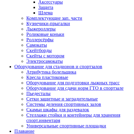
Аксессуары
Защита
Шлема
Комплектующие зап. части
Кузнечики-прыгалки
Лыжероллеры
Роликовые коньки
Роллерсёрфы
Самокаты
Скейтборды
Скейты с мотором
Электросамокаты
Оборудование для стадионов и спортзалов
Атрибутика болельщика
Кресла пластиковые
Оборудование для подготовки лыжных трасс
Оборудование для сдачи норм ГТО в спортзале
Пьедесталы
Сетки защитные и заградительные
Системы деления спортивных залов
Скамьи шкафы для раздевалок
Стеллажи стойки и контейнеры для хранения
спорт.инвентаря
Универсальные спортивные площадки
Плавание