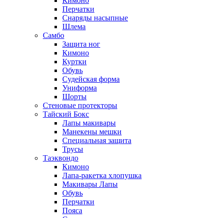
Кимоно
Перчатки
Снаряды насыпные
Шлема
Самбо
Защита ног
Кимоно
Куртки
Обувь
Судейская форма
Униформа
Шорты
Стеновые протекторы
Тайский Бокс
Лапы макивары
Манекены мешки
Специальная защита
Трусы
Таэквондо
Кимоно
Лапа-ракетка хлопушка
Макивары Лапы
Обувь
Перчатки
Пояса