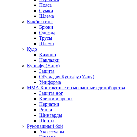
Пояса
Сумки
Шлема
Кикбоксинг
Брюки
Одежда
Трусы
Шлема
Кудо
Кимоно
Накладки
Кунг-фу (У-шу)
Защита
Обувь для Кунг-фу (У-шу)
Униформа
ММА Контактные и смешанные единоборства
Защита ног
Клетки и арены
Перчатки
Ринги
Шингарды
Шорты
Рукопашный бой
Аксессуары