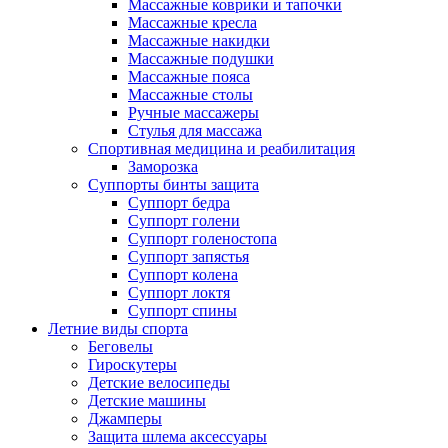
Массажные коврики и тапочки
Массажные кресла
Массажные накидки
Массажные подушки
Массажные пояса
Массажные столы
Ручные массажеры
Стулья для массажа
Спортивная медицина и реабилитация
Заморозка
Суппорты бинты защита
Суппорт бедра
Суппорт голени
Суппорт голеностопа
Суппорт запястья
Суппорт колена
Суппорт локтя
Суппорт спины
Летние виды спорта
Беговелы
Гироскутеры
Детские велосипеды
Детские машины
Джамперы
Защита шлема аксессуары