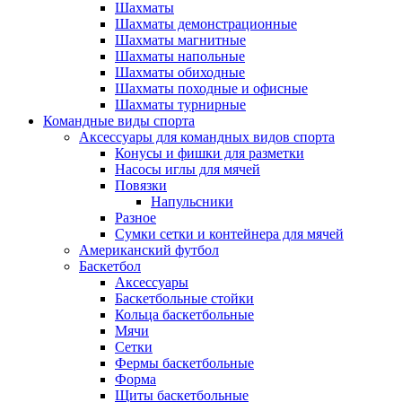
Шахматы
Шахматы демонстрационные
Шахматы магнитные
Шахматы напольные
Шахматы обиходные
Шахматы походные и офисные
Шахматы турнирные
Командные виды спорта
Аксессуары для командных видов спорта
Конусы и фишки для разметки
Насосы иглы для мячей
Повязки
Напульсники
Разное
Сумки сетки и контейнера для мячей
Американский футбол
Баскетбол
Аксессуары
Баскетбольные стойки
Кольца баскетбольные
Мячи
Сетки
Фермы баскетбольные
Форма
Щиты баскетбольные