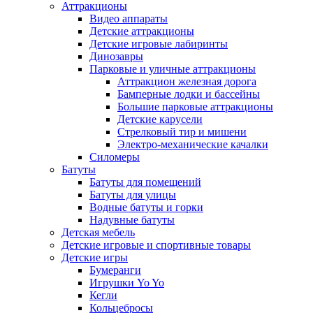
Аттракционы
Видео аппараты
Детские аттракционы
Детские игровые лабиринты
Динозавры
Парковые и уличные аттракционы
Аттракцион железная дорога
Бамперные лодки и бассейны
Большие парковые аттракционы
Детские карусели
Стрелковый тир и мишени
Электро-механические качалки
Силомеры
Батуты
Батуты для помещений
Батуты для улицы
Водные батуты и горки
Надувные батуты
Детская мебель
Детские игровые и спортивные товары
Детские игры
Бумеранги
Игрушки Yo Yo
Кегли
Кольцебросы