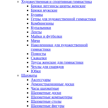
Художественная и спортивная гимнастика
Брюки леггинсы шорты женские
Брюки мужские
Булавы
Гетры для художественной гимнастики
Комбинезоны
Купальники
Ленты
Майки и футболки
Мячи
Наколенники для художественной
гимнастики
Помосты
Скакалки
Трусы женские для гимнастики
Чехлы для снарядов
Юбки
Шахматы
Аксессуары
Демонстрационные доски
Часы шахматные
Шахматные доски
Шахматные компьютеры
Шахматные столы
Шахматные фигуры