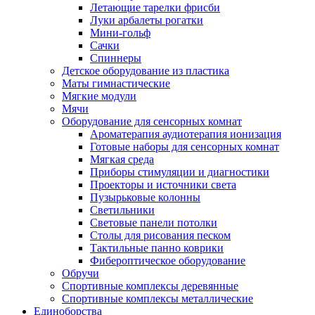
Летающие тарелки фрисби
Луки арбалеты рогатки
Мини-гольф
Сачки
Спиннеры
Детское оборудование из пластика
Маты гимнастические
Мягкие модули
Мячи
Оборудование для сенсорных комнат
Ароматерапия аудиотерапия ионизация
Готовые наборы для сенсорных комнат
Мягкая среда
Приборы стимуляции и диагностики
Проекторы и источники света
Пузырьковые колонны
Светильники
Световые панели потолки
Столы для рисования песком
Тактильные панно коврики
Фибероптическое оборудование
Обручи
Спортивные комплексы деревянные
Спортивные комплексы металлические
Единоборства