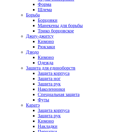
Форма
Шлема
Борьба
Борцовки
Манекены для борьбы
Трико борцовское
Джиу-джитсу
Кимоно
Рюкзаки
Дзюдо
Кимоно
Одежда
Защита для единоборств
Защита корпуса
Защита ног
Защита рук
Наколенники
Специальная защита
Футы
Каратэ
Защита корпуса
Защита рук
Кимоно
Накладки
Перчатки