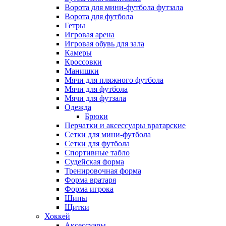
Ворота для мини-футбола футзала
Ворота для футбола
Гетры
Игровая арена
Игровая обувь для зала
Камеры
Кроссовки
Манишки
Мячи для пляжного футбола
Мячи для футбола
Мячи для футзала
Одежда
Брюки
Перчатки и аксессуары вратарские
Сетки для мини-футбола
Сетки для футбола
Спортивные табло
Судейская форма
Тренировочная форма
Форма вратаря
Форма игрока
Шипы
Щитки
Хоккей
Аксессуары