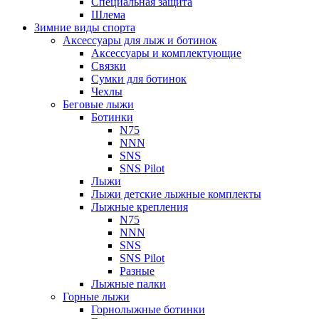
Специальная защита
Шлема
Зимние виды спорта
Аксессуары для лыж и ботинок
Аксессуары и комплектующие
Связки
Сумки для ботинок
Чехлы
Беговые лыжи
Ботинки
N75
NNN
SNS
SNS Pilot
Лыжи
Лыжи детские лыжные комплекты
Лыжные крепления
N75
NNN
SNS
SNS Pilot
Разные
Лыжные палки
Горные лыжи
Горнoлыжные ботинки