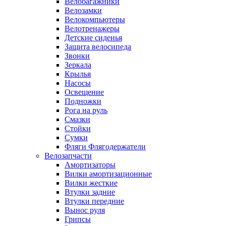
Велобагажники
Велозамки
Велокомпьютеры
Велотренажеры
Детские сиденья
Защита велосипеда
Звонки
Зеркала
Крылья
Насосы
Освещение
Подножки
Рога на руль
Смазки
Стойки
Сумки
Фляги Флягодержатели
Велозапчасти
Амортизаторы
Вилки амортизационные
Вилки жесткие
Втулки задние
Втулки передние
Вынос руля
Грипсы