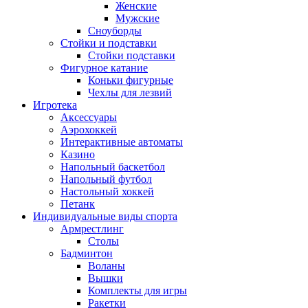
Женские
Мужские
Сноуборды
Стойки и подставки
Cтойки подставки
Фигурное катание
Коньки фигурные
Чехлы для лезвий
Игротека
Аксессуары
Аэрохоккей
Интерактивные автоматы
Казино
Напольный баскетбол
Напольный футбол
Настольный хоккей
Петанк
Индивидуальные виды спорта
Армрестлинг
Столы
Бадминтон
Воланы
Вышки
Комплекты для игры
Ракетки