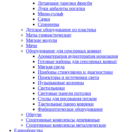
Летающие тарелки фрисби
Луки арбалеты рогатки
Мини-гольф
Сачки
Спиннеры
Детское оборудование из пластика
Маты гимнастические
Мягкие модули
Мячи
Оборудование для сенсорных комнат
Ароматерапия аудиотерапия ионизация
Готовые наборы для сенсорных комнат
Мягкая среда
Приборы стимуляции и диагностики
Проекторы и источники света
Пузырьковые колонны
Светильники
Световые панели потолки
Столы для рисования песком
Тактильные панно коврики
Фибероптическое оборудование
Обручи
Спортивные комплексы деревянные
Спортивные комплексы металлические
Единоборства