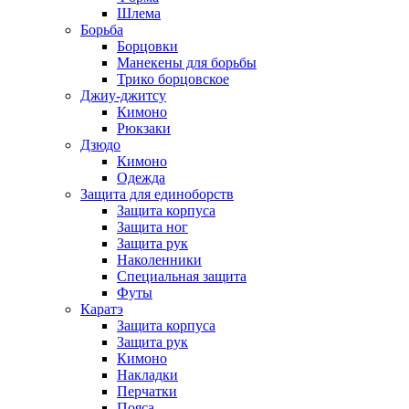
Шлема
Борьба
Борцовки
Манекены для борьбы
Трико борцовское
Джиу-джитсу
Кимоно
Рюкзаки
Дзюдо
Кимоно
Одежда
Защита для единоборств
Защита корпуса
Защита ног
Защита рук
Наколенники
Специальная защита
Футы
Каратэ
Защита корпуса
Защита рук
Кимоно
Накладки
Перчатки
Пояса