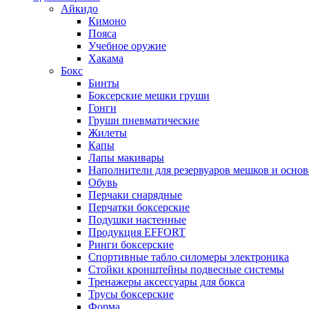
Айкидо
Кимоно
Пояса
Учебное оружие
Хакама
Бокс
Бинты
Боксерские мешки груши
Гонги
Груши пневматические
Жилеты
Капы
Лапы макивары
Наполнители для резервуаров мешков и осно
Обувь
Перчаки снарядные
Перчатки боксерские
Подушки настенные
Продукция EFFORT
Ринги боксерские
Спортивные табло силомеры электроника
Стойки кронштейны подвесные системы
Тренажеры аксессуары для бокса
Трусы боксерские
Форма