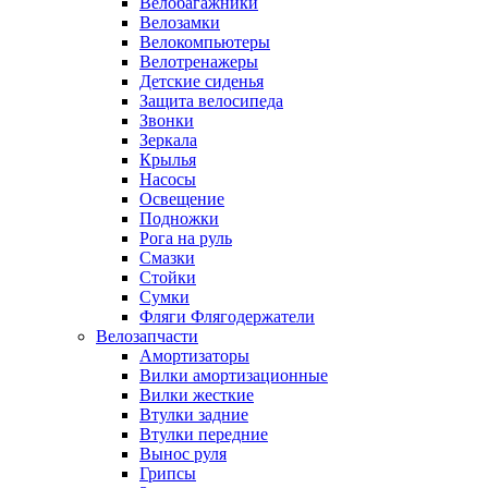
Велобагажники
Велозамки
Велокомпьютеры
Велотренажеры
Детские сиденья
Защита велосипеда
Звонки
Зеркала
Крылья
Насосы
Освещение
Подножки
Рога на руль
Смазки
Стойки
Сумки
Фляги Флягодержатели
Велозапчасти
Амортизаторы
Вилки амортизационные
Вилки жесткие
Втулки задние
Втулки передние
Вынос руля
Грипсы