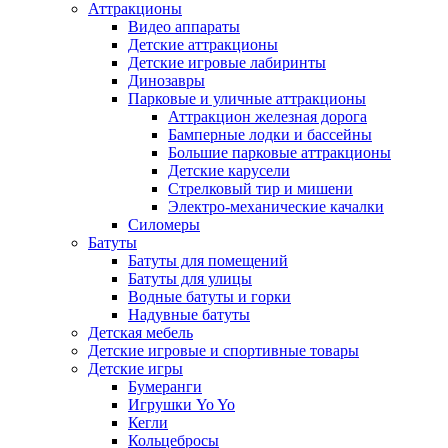
Аттракционы
Видео аппараты
Детские аттракционы
Детские игровые лабиринты
Динозавры
Парковые и уличные аттракционы
Аттракцион железная дорога
Бамперные лодки и бассейны
Большие парковые аттракционы
Детские карусели
Стрелковый тир и мишени
Электро-механические качалки
Силомеры
Батуты
Батуты для помещений
Батуты для улицы
Водные батуты и горки
Надувные батуты
Детская мебель
Детские игровые и спортивные товары
Детские игры
Бумеранги
Игрушки Yo Yo
Кегли
Кольцебросы