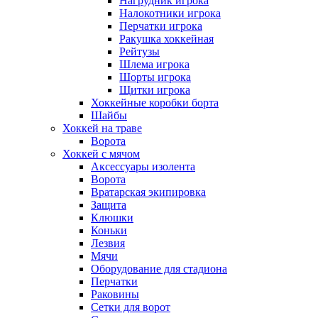
Нагрудник игрока
Налокотники игрока
Перчатки игрока
Ракушка хоккейная
Рейтузы
Шлема игрока
Шорты игрока
Щитки игрока
Хоккейные коробки борта
Шайбы
Хоккей на траве
Ворота
Хоккей с мячом
Аксессуары изолента
Ворота
Вратарская экипировка
Защита
Клюшки
Коньки
Лезвия
Мячи
Оборудование для стадиона
Перчатки
Раковины
Сетки для ворот