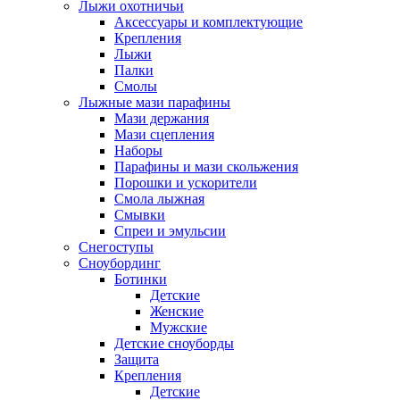
Лыжи охотничьи
Аксессуары и комплектующие
Крепления
Лыжи
Палки
Смолы
Лыжные мази парафины
Мази держания
Мази сцепления
Наборы
Парафины и мази скольжения
Порошки и ускорители
Смола лыжная
Смывки
Спреи и эмульсии
Снегоступы
Сноубординг
Ботинки
Детские
Женские
Мужские
Детские сноуборды
Защита
Крепления
Детские