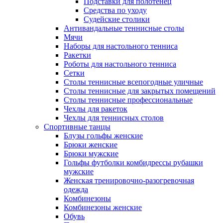
Подставки для полотенец
Средства по уходу
Судейские столики
Антивандальные теннисные столы
Мячи
Наборы для настольного тенниса
Ракетки
Роботы для настольного тенниса
Сетки
Столы теннисные всепогодные уличные
Столы теннисные для закрытых помещений
Столы теннисные профессиональные
Чехлы для ракеток
Чехлы для теннисных столов
Спортивные танцы
Блузы гольфы женские
Брюки женские
Брюки мужские
Гольфы футболки комбидрессы рубашки
мужские
Женская тренировочно-разогревочная
одежда
Комбинезоны
Комбинезоны женские
Обувь