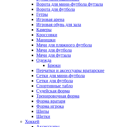
Ворота для мини-футбола футзала
Ворота для футбола
Гетры
Игровая арена
Игровая обувь для зала
Камеры
Кроссовки
Манишки
Мячи для пляжного футбола
Мячи для футбола
Мячи для футзала
Одежда
Брюки
Перчатки и аксессуары вратарские
Сетки для мини-футбола
Сетки для футбола
Спортивные табло
Судейская форма
Тренировочная форма
Форма вратаря
Форма игрока
Шипы
Щитки
Хоккей
Аксессуары