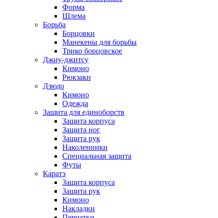
Форма
Шлема
Борьба
Борцовки
Манекены для борьбы
Трико борцовское
Джиу-джитсу
Кимоно
Рюкзаки
Дзюдо
Кимоно
Одежда
Защита для единоборств
Защита корпуса
Защита ног
Защита рук
Наколенники
Специальная защита
Футы
Каратэ
Защита корпуса
Защита рук
Кимоно
Накладки
Перчатки