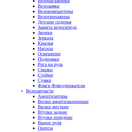
Велобагажники
Велозамки
Велокомпьютеры
Велотренажеры
Детские сиденья
Защита велосипеда
Звонки
Зеркала
Крылья
Насосы
Освещение
Подножки
Рога на руль
Смазки
Стойки
Сумки
Фляги Флягодержатели
Велозапчасти
Амортизаторы
Вилки амортизационные
Вилки жесткие
Втулки задние
Втулки передние
Вынос руля
Грипсы