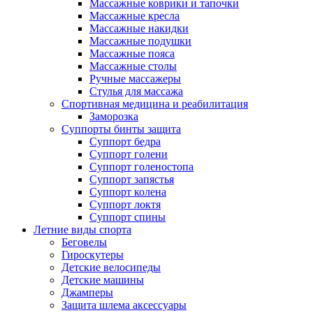
Массажные коврики и тапочки
Массажные кресла
Массажные накидки
Массажные подушки
Массажные пояса
Массажные столы
Ручные массажеры
Стулья для массажа
Спортивная медицина и реабилитация
Заморозка
Суппорты бинты защита
Суппорт бедра
Суппорт голени
Суппорт голеностопа
Суппорт запястья
Суппорт колена
Суппорт локтя
Суппорт спины
Летние виды спорта
Беговелы
Гироскутеры
Детские велосипеды
Детские машины
Джамперы
Защита шлема аксессуары