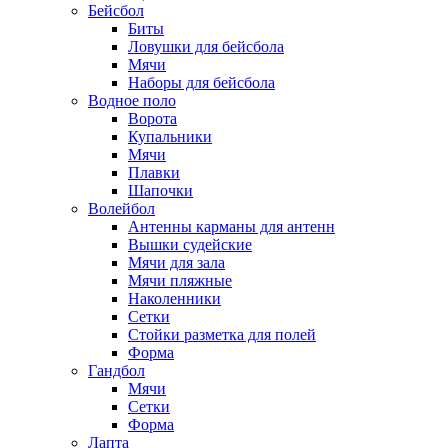
Бейсбол
Биты
Ловушки для бейсбола
Мячи
Наборы для бейсбола
Водное поло
Ворота
Купальники
Мячи
Плавки
Шапочки
Волейбол
Антенны карманы для антенн
Вышки судейские
Мячи для зала
Мячи пляжные
Наколенники
Сетки
Стойки разметка для полей
Форма
Гандбол
Мячи
Сетки
Форма
Лапта