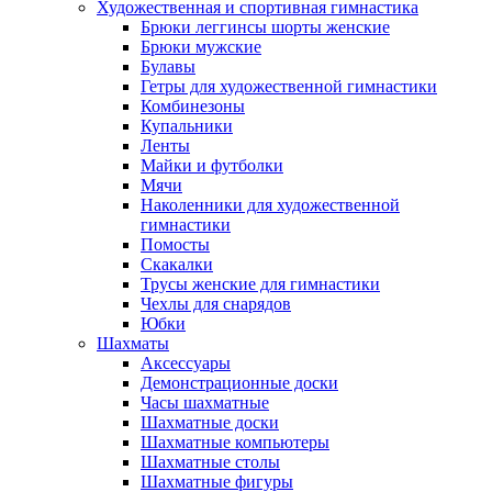
Художественная и спортивная гимнастика
Брюки леггинсы шорты женские
Брюки мужские
Булавы
Гетры для художественной гимнастики
Комбинезоны
Купальники
Ленты
Майки и футболки
Мячи
Наколенники для художественной
гимнастики
Помосты
Скакалки
Трусы женские для гимнастики
Чехлы для снарядов
Юбки
Шахматы
Аксессуары
Демонстрационные доски
Часы шахматные
Шахматные доски
Шахматные компьютеры
Шахматные столы
Шахматные фигуры