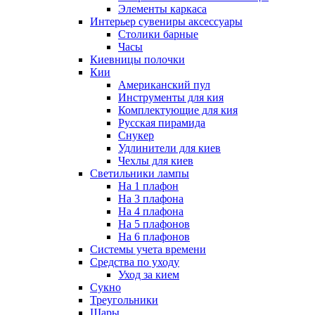
Элементы каркаса
Интерьер сувениры аксессуары
Столики барные
Часы
Киевницы полочки
Кии
Американский пул
Инструменты для кия
Комплектующие для кия
Русская пирамида
Снукер
Удлинители для киев
Чехлы для киев
Светильники лампы
На 1 плафон
На 3 плафона
На 4 плафона
На 5 плафонов
На 6 плафонов
Системы учета времени
Средства по уходу
Уход за кием
Сукно
Треугольники
Шары