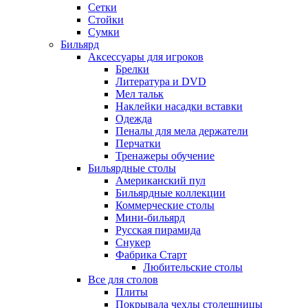
Сетки
Стойки
Сумки
Бильярд
Аксессуары для игроков
Брелки
Литература и DVD
Мел тальк
Наклейки насадки вставки
Одежда
Пеналы для мела держатели
Перчатки
Тренажеры обучение
Бильярдные столы
Американский пул
Бильярдные коллекции
Коммерческие столы
Мини-бильярд
Русская пирамида
Снукер
Фабрика Старт
Любительские столы
Все для столов
Плиты
Покрывала чехлы столешницы