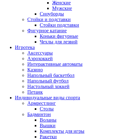
Женские
Мужские
Сноуборды
Стойки и подставки
Cтойки подставки
Фигурное катание
Коньки фигурные
Чехлы для лезвий
Игротека
Аксессуары
Аэрохоккей
Интерактивные автоматы
Казино
Напольный баскетбол
Напольный футбол
Настольный хоккей
Петанк
Индивидуальные виды спорта
Армрестлинг
Столы
Бадминтон
Воланы
Вышки
Комплекты для игры
Ракетки