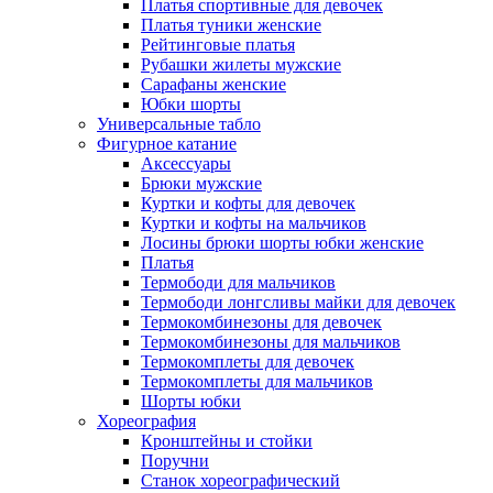
Платья спортивные для девочек
Платья туники женские
Рейтинговые платья
Рубашки жилеты мужские
Сарафаны женские
Юбки шорты
Универсальные табло
Фигурное катание
Аксессуары
Брюки мужские
Куртки и кофты для девочек
Куртки и кофты на мальчиков
Лосины брюки шорты юбки женские
Платья
Термободи для мальчиков
Термободи лонгсливы майки для девочек
Термокомбинезоны для девочек
Термокомбинезоны для мальчиков
Термокомплеты для девочек
Термокомплеты для мальчиков
Шорты юбки
Хореография
Кронштейны и стойки
Поручни
Станок хореографический