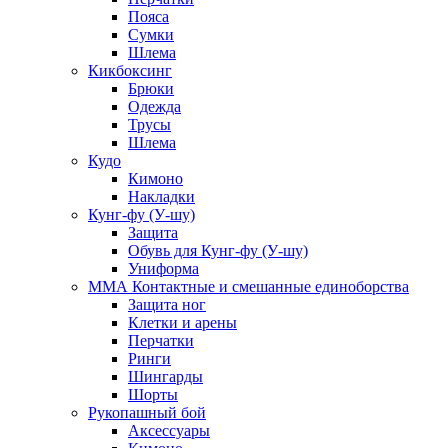
Пояса
Сумки
Шлема
Кикбоксинг
Брюки
Одежда
Трусы
Шлема
Кудо
Кимоно
Накладки
Кунг-фу (У-шу)
Защита
Обувь для Кунг-фу (У-шу)
Униформа
ММА Контактные и смешанные единоборства
Защита ног
Клетки и арены
Перчатки
Ринги
Шингарды
Шорты
Рукопашный бой
Аксессуары