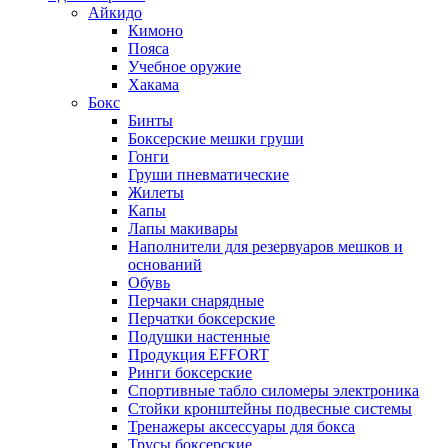
Айкидо
Кимоно
Пояса
Учебное оружие
Хакама
Бокс
Бинты
Боксерские мешки груши
Гонги
Груши пневматические
Жилеты
Капы
Лапы макивары
Наполнители для резервуаров мешков и
оснований
Обувь
Перчаки снарядные
Перчатки боксерские
Подушки настенные
Продукция EFFORT
Ринги боксерские
Спортивные табло силомеры электроника
Стойки кронштейны подвесные системы
Тренажеры аксессуары для бокса
Трусы боксерские