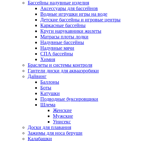
Бассейны надувные изделия
Аксессуары для бассейнов
Водные игрушки игры на воде
Детские бассейны и игровые центры
Каркасные бассейны
Круги нарукавники жилеты
Матрасы плоты лодки
Надувные бассейны
Надувные мячи
СПА бассейны
Химия
Браслеты и системы контроля
Гантели диски для аквааэробики
Дайвинг
Баллоны
Боты
Катушки
Подводные буксировщики
Шлема
Женские
Мужские
Унисекс
Доски для плавания
Зажимы для носа беруши
Калабашки