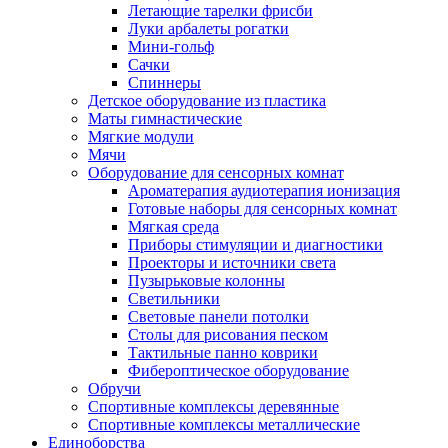
Летающие тарелки фрисби
Луки арбалеты рогатки
Мини-гольф
Сачки
Спиннеры
Детское оборудование из пластика
Маты гимнастические
Мягкие модули
Мячи
Оборудование для сенсорных комнат
Ароматерапия аудиотерапия ионизация
Готовые наборы для сенсорных комнат
Мягкая среда
Приборы стимуляции и диагностики
Проекторы и источники света
Пузырьковые колонны
Светильники
Световые панели потолки
Столы для рисования песком
Тактильные панно коврики
Фибероптическое оборудование
Обручи
Спортивные комплексы деревянные
Спортивные комплексы металлические
Единоборства