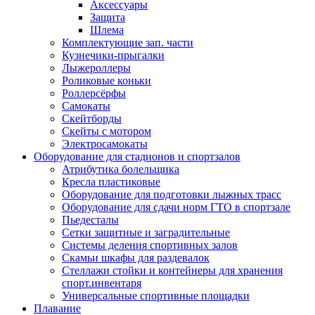
Аксессуары
Защита
Шлема
Комплектующие зап. части
Кузнечики-прыгалки
Лыжероллеры
Роликовые коньки
Роллерсёрфы
Самокаты
Скейтборды
Скейты с мотором
Электросамокаты
Оборудование для стадионов и спортзалов
Атрибутика болельщика
Кресла пластиковые
Оборудование для подготовки лыжных трасс
Оборудование для сдачи норм ГТО в спортзале
Пьедесталы
Сетки защитные и заградительные
Системы деления спортивных залов
Скамьи шкафы для раздевалок
Стеллажи стойки и контейнеры для хранения
спорт.инвентаря
Универсальные спортивные площадки
Плавание