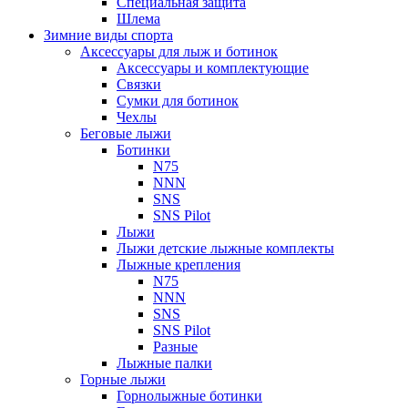
Специальная защита
Шлема
Зимние виды спорта
Аксессуары для лыж и ботинок
Аксессуары и комплектующие
Связки
Сумки для ботинок
Чехлы
Беговые лыжи
Ботинки
N75
NNN
SNS
SNS Pilot
Лыжи
Лыжи детские лыжные комплекты
Лыжные крепления
N75
NNN
SNS
SNS Pilot
Разные
Лыжные палки
Горные лыжи
Горнoлыжные ботинки