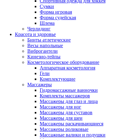
Спортивная одежда для хоккея
Сумки
Форма игровая
Форма судейская
Шлема
Черлидинг
Красота и здоровье
Бинты атлетические
Весы напольные
Виброгантели
Кинезио-тейпы
Косметологическое оборудование
Аппаратная косметология
Гели
Комплектующие
Массажеры
Гидромассажные ванночки
Комплекты массажеров
Массажеры для глаз и лица
Массажеры для ног
Массажеры для суставов
Массажеры для шеи
Массажеры раскачивающиеся
Массажеры роликовые
Массажные валики и подушки