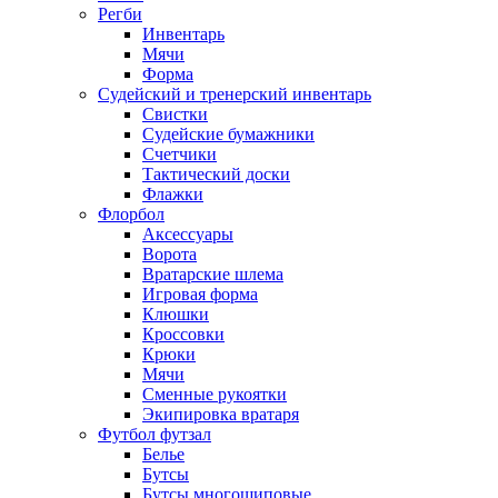
Регби
Инвентарь
Мячи
Форма
Судейский и тренерский инвентарь
Свистки
Судейские бумажники
Счетчики
Тактический доски
Флажки
Флорбол
Аксессуары
Ворота
Вратарские шлема
Игровая форма
Клюшки
Кроссовки
Крюки
Мячи
Сменные рукоятки
Экипировка вратаря
Футбол футзал
Белье
Бутсы
Бутсы многошиповые