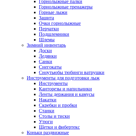
Горнолыжные палки
Горнолыжные тренажеры
Горные лыжи
Защита
Очки горнолыжные
Перчатки
Подшлемники
Шлемы
Зимний инвентарь
Доски
Ледянки
Санки
Снегокаты
Сноутьюбы тюбинги ватрушки
Инструменты для подготовки лыж
Инструменты
Канторезы и напильники
Ленты держания и камусы
Накатки
Скребки и пробки
Станки
Столы и тиски
Утюги
Щетки и фибертекс
Коньки раздвижные