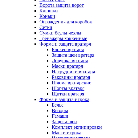
Ворота защита ворот
Клюшки
Коньки
Ограждения для коробок
Сетки
Сумки баулы чехлы
Тренажеры хоккейные
Форма и защита вратаря
Блокер вратаря
Защита шеи вратаря
Ловушка вратаря
Маски вратаря
Нагрудники вратаря
Раковины вратаря
Шлема вратарские
Шорты вратаря
Щитки вратаря
Форма и защита игрока
Белье
Визоры
Гамаши
Защита шеи
Комплект экпипировки
Маски игрока