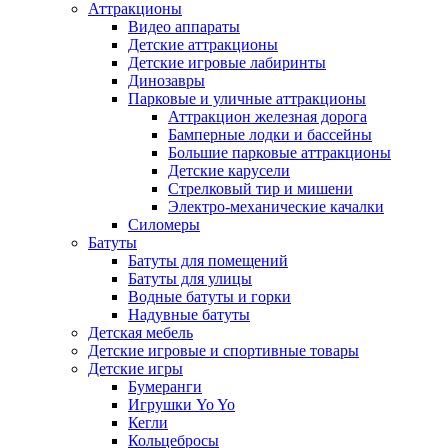
Аттракционы
Видео аппараты
Детские аттракционы
Детские игровые лабиринты
Динозавры
Парковые и уличные аттракционы
Аттракцион железная дорога
Бамперные лодки и бассейны
Большие парковые аттракционы
Детские карусели
Стрелковый тир и мишени
Электро-механические качалки
Силомеры
Батуты
Батуты для помещений
Батуты для улицы
Водные батуты и горки
Надувные батуты
Детская мебель
Детские игровые и спортивные товары
Детские игры
Бумеранги
Игрушки Yo Yo
Кегли
Кольцебросы