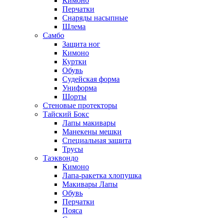
Кимоно
Перчатки
Снаряды насыпные
Шлема
Самбо
Защита ног
Кимоно
Куртки
Обувь
Судейская форма
Униформа
Шорты
Стеновые протекторы
Тайский Бокс
Лапы макивары
Манекены мешки
Специальная защита
Трусы
Таэквондо
Кимоно
Лапа-ракетка хлопушка
Макивары Лапы
Обувь
Перчатки
Пояса