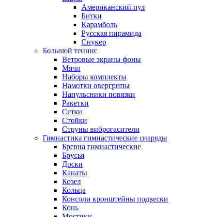
Американский пул
Битки
Карамболь
Русская пирамида
Снукер
Большой теннис
Ветровые экраны фоны
Мячи
Наборы комплекты
Намотки овергрипы
Напульсники повязки
Ракетки
Сетки
Стойки
Струны виброгасители
Гимнастика гимнастические снаряды
Бревна гимнастические
Брусья
Доски
Канаты
Козел
Кольца
Консоли кронштейны подвески
Конь
Мостики