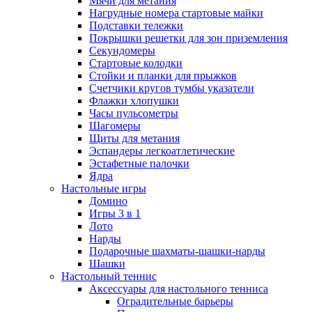
Мячи для метания
Нагрудные номера стартовые майки
Подставки тележки
Покрышки решетки для зон приземления
Секундомеры
Стартовые колодки
Стойки и планки для прыжков
Счетчики кругов тумбы указатели
Флажки хлопушки
Часы пульсометры
Шагомеры
Щиты для метания
Эспандеры легкоатлетические
Эстафетные палочки
Ядра
Настольные игры
Домино
Игры 3 в 1
Лото
Нарды
Подарочные шахматы-шашки-нарды
Шашки
Настольный теннис
Аксессуары для настольного тенниса
Оградительные барьеры