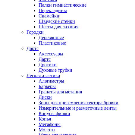
Палки гимнастические
Перекладины
Скамейки
Шведские стенки
Шесты для лазания
Городки
Деревянные
Пластиковые
Дартс
Аксессуары
Дартс
Дротики
Духовые трубки
Легкая атлетика
Альтиметры
Барьеры
Гранаты для метания
Диски
Зоны для приземления сектора бровки
Измерительные и разметочные ленты
Конусы фишки
Копья
Мегафоны
Молоты