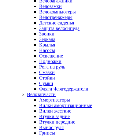
Велобагажники
Велозамки
Велокомпьютеры
Велотренажеры
Детские сиденья
Защита велосипеда
Звонки
Зеркала
Крылья
Насосы
Освещение
Подножки
Рога на руль
Смазки
Стойки
Сумки
Фляги Флягодержатели
Велозапчасти
Амортизаторы
Вилки амортизационные
Вилки жесткие
Втулки задние
Втулки передние
Вынос руля
Грипсы