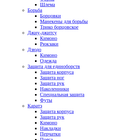
Шлема
Борьба
Борцовки
Манекены для борьбы
Трико борцовское
Джиу-джитсу
Кимоно
Рюкзаки
Дзюдо
Кимоно
Одежда
Защита для единоборств
Защита корпуса
Защита ног
Защита рук
Наколенники
Специальная защита
Футы
Каратэ
Защита корпуса
Защита рук
Кимоно
Накладки
Перчатки
Пояса