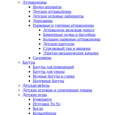
Аттракционы
Видео аппараты
Детские аттракционы
Детские игровые лабиринты
Динозавры
Парковые и уличные аттракционы
Аттракцион железная дорога
Бамперные лодки и бассейны
Большие парковые аттракционы
Детские карусели
Стрелковый тир и мишени
Электро-механические качалки
Силомеры
Батуты
Батуты для помещений
Батуты для улицы
Водные батуты и горки
Надувные батуты
Детская мебель
Детские игровые и спортивные товары
Детские игры
Бумеранги
Игрушки Yo Yo
Кегли
Кольцебросы