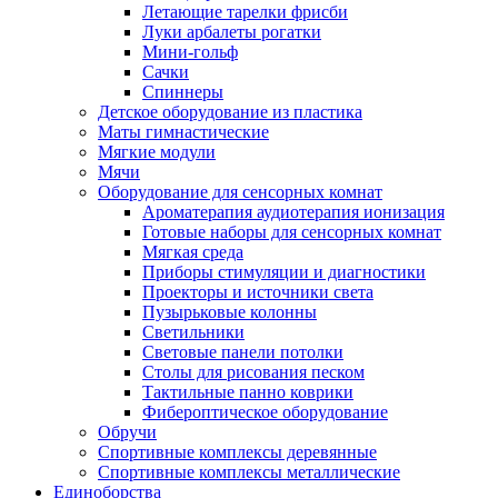
Летающие тарелки фрисби
Луки арбалеты рогатки
Мини-гольф
Сачки
Спиннеры
Детское оборудование из пластика
Маты гимнастические
Мягкие модули
Мячи
Оборудование для сенсорных комнат
Ароматерапия аудиотерапия ионизация
Готовые наборы для сенсорных комнат
Мягкая среда
Приборы стимуляции и диагностики
Проекторы и источники света
Пузырьковые колонны
Светильники
Световые панели потолки
Столы для рисования песком
Тактильные панно коврики
Фибероптическое оборудование
Обручи
Спортивные комплексы деревянные
Спортивные комплексы металлические
Единоборства