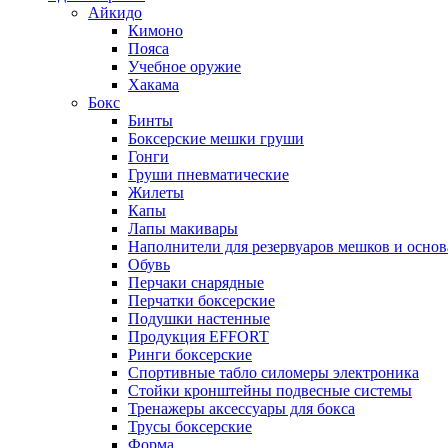
Айкидо
Кимоно
Пояса
Учебное оружие
Хакама
Бокс
Бинты
Боксерские мешки груши
Гонги
Груши пневматические
Жилеты
Капы
Лапы макивары
Наполнители для резервуаров мешков и осно
Обувь
Перчаки снарядные
Перчатки боксерские
Подушки настенные
Продукция EFFORT
Ринги боксерские
Спортивные табло силомеры электроника
Стойки кронштейны подвесные системы
Тренажеры аксессуары для бокса
Трусы боксерские
Форма