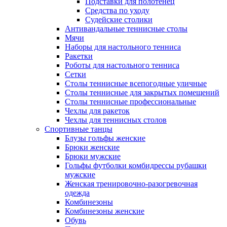
Подставки для полотенец
Средства по уходу
Судейские столики
Антивандальные теннисные столы
Мячи
Наборы для настольного тенниса
Ракетки
Роботы для настольного тенниса
Сетки
Столы теннисные всепогодные уличные
Столы теннисные для закрытых помещений
Столы теннисные профессиональные
Чехлы для ракеток
Чехлы для теннисных столов
Спортивные танцы
Блузы гольфы женские
Брюки женские
Брюки мужские
Гольфы футболки комбидрессы рубашки
мужские
Женская тренировочно-разогревочная
одежда
Комбинезоны
Комбинезоны женские
Обувь