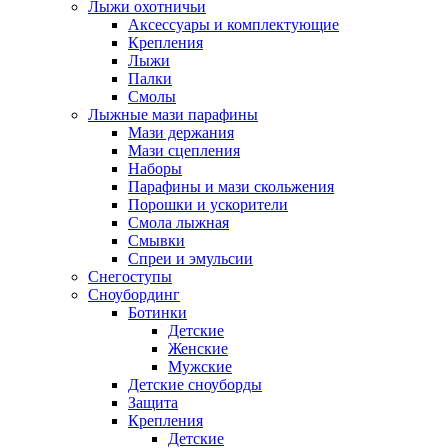
Лыжи охотничьи
Аксессуары и комплектующие
Крепления
Лыжи
Палки
Смолы
Лыжные мази парафины
Мази держания
Мази сцепления
Наборы
Парафины и мази скольжения
Порошки и ускорители
Смола лыжная
Смывки
Спреи и эмульсии
Снегоступы
Сноубординг
Ботинки
Детские
Женские
Мужские
Детские сноуборды
Защита
Крепления
Детские