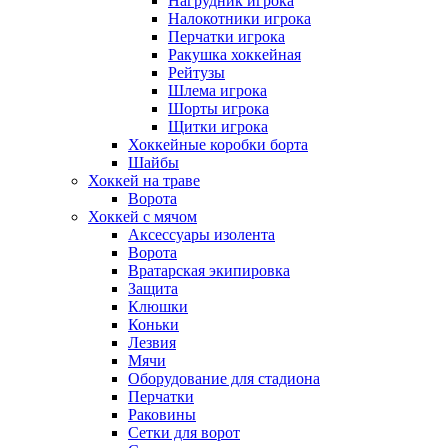
Нагрудник игрока
Налокотники игрока
Перчатки игрока
Ракушка хоккейная
Рейтузы
Шлема игрока
Шорты игрока
Щитки игрока
Хоккейные коробки борта
Шайбы
Хоккей на траве
Ворота
Хоккей с мячом
Аксессуары изолента
Ворота
Вратарская экипировка
Защита
Клюшки
Коньки
Лезвия
Мячи
Оборудование для стадиона
Перчатки
Раковины
Сетки для ворот