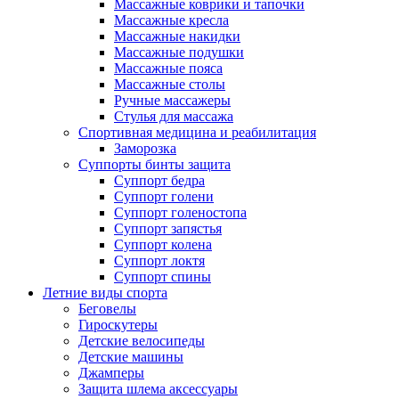
Массажные коврики и тапочки
Массажные кресла
Массажные накидки
Массажные подушки
Массажные пояса
Массажные столы
Ручные массажеры
Стулья для массажа
Спортивная медицина и реабилитация
Заморозка
Суппорты бинты защита
Суппорт бедра
Суппорт голени
Суппорт голеностопа
Суппорт запястья
Суппорт колена
Суппорт локтя
Суппорт спины
Летние виды спорта
Беговелы
Гироскутеры
Детские велосипеды
Детские машины
Джамперы
Защита шлема аксессуары