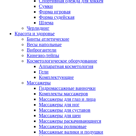
Спортивная одежда для хоккея
Сумки
Форма игровая
Форма судейская
Шлема
Черлидинг
Красота и здоровье
Бинты атлетические
Весы напольные
Виброгантели
Кинезио-тейпы
Косметологическое оборудование
Аппаратная косметология
Гели
Комплектующие
Массажеры
Гидромассажные ванночки
Комплекты массажеров
Массажеры для глаз и лица
Массажеры для ног
Массажеры для суставов
Массажеры для шеи
Массажеры раскачивающиеся
Массажеры роликовые
Массажные валики и подушки