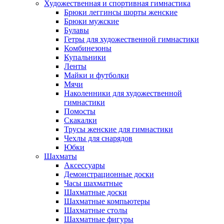
Художественная и спортивная гимнастика
Брюки леггинсы шорты женские
Брюки мужские
Булавы
Гетры для художественной гимнастики
Комбинезоны
Купальники
Ленты
Майки и футболки
Мячи
Наколенники для художественной
гимнастики
Помосты
Скакалки
Трусы женские для гимнастики
Чехлы для снарядов
Юбки
Шахматы
Аксессуары
Демонстрационные доски
Часы шахматные
Шахматные доски
Шахматные компьютеры
Шахматные столы
Шахматные фигуры