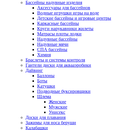
Бассейны надувные изделия
Аксессуары для бассейнов
Водные игрушки игры на воде
Детские бассейны и игровые центры
Каркасные бассейны
Круги нарукавники жилеты
Матрасы плоты лодки
Надувные бассейны
Надувные мячи
СПА бассейны
Химия
Браслеты и системы контроля
Гантели диски для аквааэробики
Дайвинг
Баллоны
Боты
Катушки
Подводные буксировщики
Шлема
Женские
Мужские
Унисекс
Доски для плавания
Зажимы для носа беруши
Калабашки