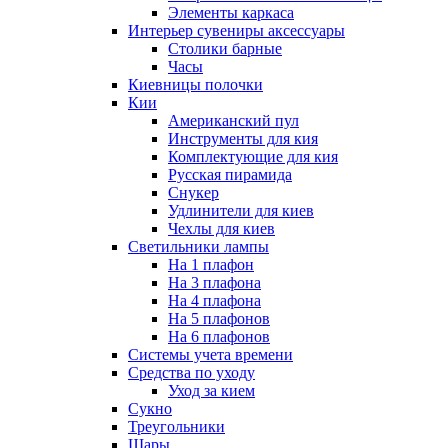
Элементы каркаса
Интерьер сувениры аксессуары
Столики барные
Часы
Киевницы полочки
Кии
Американский пул
Инструменты для кия
Комплектующие для кия
Русская пирамида
Снукер
Удлинители для киев
Чехлы для киев
Светильники лампы
На 1 плафон
На 3 плафона
На 4 плафона
На 5 плафонов
На 6 плафонов
Системы учета времени
Средства по уходу
Уход за кием
Сукно
Треугольники
Шары