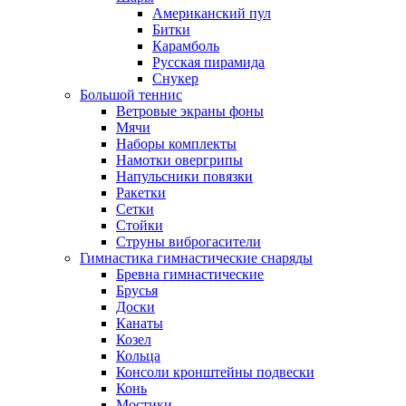
Американский пул
Битки
Карамболь
Русская пирамида
Снукер
Большой теннис
Ветровые экраны фоны
Мячи
Наборы комплекты
Намотки овергрипы
Напульсники повязки
Ракетки
Сетки
Стойки
Струны виброгасители
Гимнастика гимнастические снаряды
Бревна гимнастические
Брусья
Доски
Канаты
Козел
Кольца
Консоли кронштейны подвески
Конь
Мостики