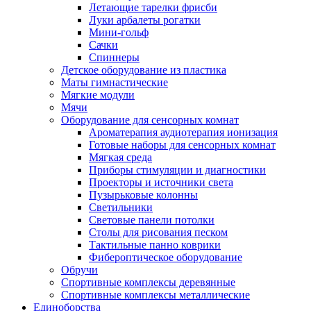
Летающие тарелки фрисби
Луки арбалеты рогатки
Мини-гольф
Сачки
Спиннеры
Детское оборудование из пластика
Маты гимнастические
Мягкие модули
Мячи
Оборудование для сенсорных комнат
Ароматерапия аудиотерапия ионизация
Готовые наборы для сенсорных комнат
Мягкая среда
Приборы стимуляции и диагностики
Проекторы и источники света
Пузырьковые колонны
Светильники
Световые панели потолки
Столы для рисования песком
Тактильные панно коврики
Фибероптическое оборудование
Обручи
Спортивные комплексы деревянные
Спортивные комплексы металлические
Единоборства