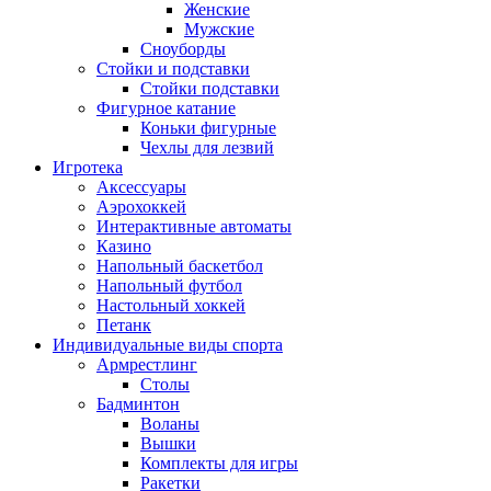
Женские
Мужские
Сноуборды
Стойки и подставки
Cтойки подставки
Фигурное катание
Коньки фигурные
Чехлы для лезвий
Игротека
Аксессуары
Аэрохоккей
Интерактивные автоматы
Казино
Напольный баскетбол
Напольный футбол
Настольный хоккей
Петанк
Индивидуальные виды спорта
Армрестлинг
Столы
Бадминтон
Воланы
Вышки
Комплекты для игры
Ракетки