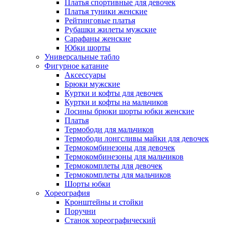
Платья спортивные для девочек
Платья туники женские
Рейтинговые платья
Рубашки жилеты мужские
Сарафаны женские
Юбки шорты
Универсальные табло
Фигурное катание
Аксессуары
Брюки мужские
Куртки и кофты для девочек
Куртки и кофты на мальчиков
Лосины брюки шорты юбки женские
Платья
Термободи для мальчиков
Термободи лонгсливы майки для девочек
Термокомбинезоны для девочек
Термокомбинезоны для мальчиков
Термокомплеты для девочек
Термокомплеты для мальчиков
Шорты юбки
Хореография
Кронштейны и стойки
Поручни
Станок хореографический