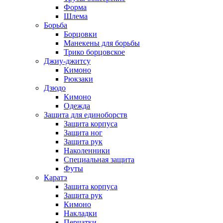
Форма
Шлема
Борьба
Борцовки
Манекены для борьбы
Трико борцовское
Джиу-джитсу
Кимоно
Рюкзаки
Дзюдо
Кимоно
Одежда
Защита для единоборств
Защита корпуса
Защита ног
Защита рук
Наколенники
Специальная защита
Футы
Каратэ
Защита корпуса
Защита рук
Кимоно
Накладки
Перчатки