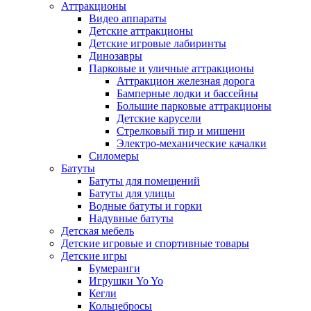
Аттракционы
Видео аппараты
Детские аттракционы
Детские игровые лабиринты
Динозавры
Парковые и уличные аттракционы
Аттракцион железная дорога
Бамперные лодки и бассейны
Большие парковые аттракционы
Детские карусели
Стрелковый тир и мишени
Электро-механические качалки
Силомеры
Батуты
Батуты для помещений
Батуты для улицы
Водные батуты и горки
Надувные батуты
Детская мебель
Детские игровые и спортивные товары
Детские игры
Бумеранги
Игрушки Yo Yo
Кегли
Кольцебросы