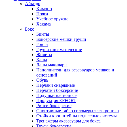
Айкидо
Кимоно
Пояса
Учебное оружие
Хакама
Бокс
Бинты
Боксерские мешки груши
Гонги
Груши пневматические
Жилеты
Капы
Лапы макивары
Наполнители для резервуаров мешков и
оснований
Обувь
Перчаки снарядные
Перчатки боксерские
Подушки настенные
Продукция EFFORT
Ринги боксерские
Спортивные табло силомеры электроника
Стойки кронштейны подвесные системы
Тренажеры аксессуары для бокса
Трусы боксерские