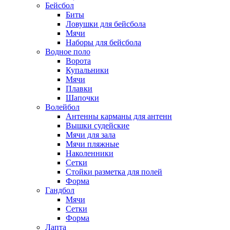
Бейсбол
Биты
Ловушки для бейсбола
Мячи
Наборы для бейсбола
Водное поло
Ворота
Купальники
Мячи
Плавки
Шапочки
Волейбол
Антенны карманы для антенн
Вышки судейские
Мячи для зала
Мячи пляжные
Наколенники
Сетки
Стойки разметка для полей
Форма
Гандбол
Мячи
Сетки
Форма
Лапта