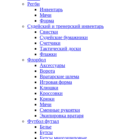
Регби
Инвентарь
Мячи
Форма
Судейский и тренерский инвентарь
Свистки
Судейские бумажники
Счетчики
Тактический доски
Флажки
Флорбол
Аксессуары
Ворота
Вратарские шлема
Игровая форма
Клюшки
Кроссовки
Крюки
Мячи
Сменные рукоятки
Экипировка вратаря
Футбол футзал
Белье
Бутсы
Бутсы многошиповые