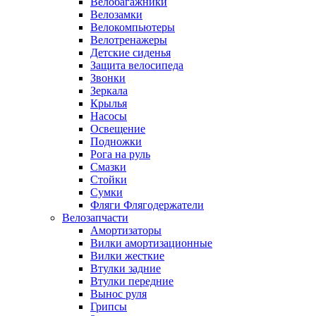
Велобагажники
Велозамки
Велокомпьютеры
Велотренажеры
Детские сиденья
Защита велосипеда
Звонки
Зеркала
Крылья
Насосы
Освещение
Подножки
Рога на руль
Смазки
Стойки
Сумки
Фляги Флягодержатели
Велозапчасти
Амортизаторы
Вилки амортизационные
Вилки жесткие
Втулки задние
Втулки передние
Вынос руля
Грипсы