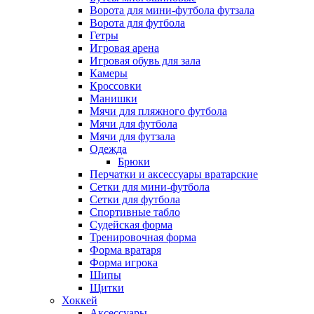
Ворота для мини-футбола футзала
Ворота для футбола
Гетры
Игровая арена
Игровая обувь для зала
Камеры
Кроссовки
Манишки
Мячи для пляжного футбола
Мячи для футбола
Мячи для футзала
Одежда
Брюки
Перчатки и аксессуары вратарские
Сетки для мини-футбола
Сетки для футбола
Спортивные табло
Судейская форма
Тренировочная форма
Форма вратаря
Форма игрока
Шипы
Щитки
Хоккей
Аксессуары