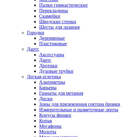
Палки гимнастические
Перекладины
Скамейки
Шведские стенки
Шесты для лазания
Городки
Деревянные
Пластиковые
Дартс
Аксессуары
Дартс
Дротики
Духовые трубки
Легкая атлетика
Альтиметры
Барьеры
Гранаты для метания
Диски
Зоны для приземления сектора бровки
Измерительные и разметочные ленты
Конусы фишки
Копья
Мегафоны
Молоты