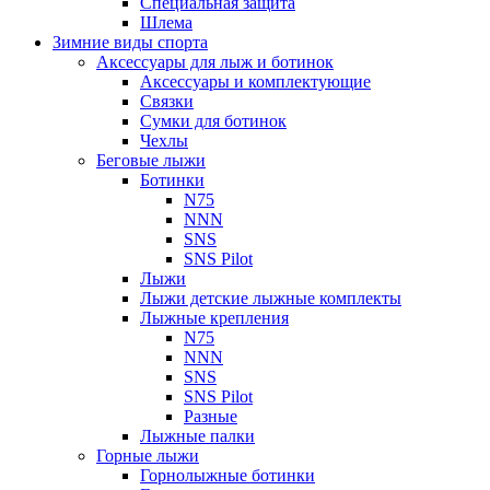
Специальная защита
Шлема
Зимние виды спорта
Аксессуары для лыж и ботинок
Аксессуары и комплектующие
Связки
Сумки для ботинок
Чехлы
Беговые лыжи
Ботинки
N75
NNN
SNS
SNS Pilot
Лыжи
Лыжи детские лыжные комплекты
Лыжные крепления
N75
NNN
SNS
SNS Pilot
Разные
Лыжные палки
Горные лыжи
Горнoлыжные ботинки