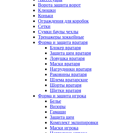
Ворота защита ворот
Клюшки
Коньки
Ограждения для коробок
Сетки
Сумки баулы чехлы
Тренажеры хоккейные
Форма и защита вратаря
Блокер вратаря
Защита шеи вратаря
Ловушка вратаря
Маски вратаря
Нагрудники вратаря
Раковины вратаря
Шлема вратарские
Шорты вратаря
Щитки вратаря
Форма и защита игрока
Белье
Визоры
Гамаши
Защита шеи
Комплект экпипировки
Маски игрока