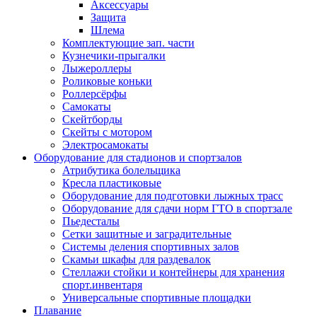
Аксессуары
Защита
Шлема
Комплектующие зап. части
Кузнечики-прыгалки
Лыжероллеры
Роликовые коньки
Роллерсёрфы
Самокаты
Скейтборды
Скейты с мотором
Электросамокаты
Оборудование для стадионов и спортзалов
Атрибутика болельщика
Кресла пластиковые
Оборудование для подготовки лыжных трасс
Оборудование для сдачи норм ГТО в спортзале
Пьедесталы
Сетки защитные и заградительные
Системы деления спортивных залов
Скамьи шкафы для раздевалок
Стеллажи стойки и контейнеры для хранения
спорт.инвентаря
Универсальные спортивные площадки
Плавание