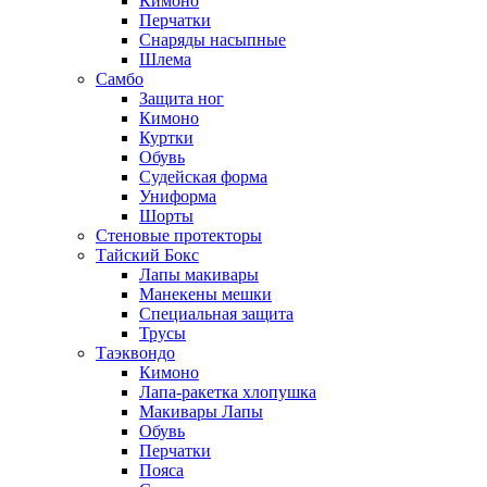
Кимоно
Перчатки
Снаряды насыпные
Шлема
Самбо
Защита ног
Кимоно
Куртки
Обувь
Судейская форма
Униформа
Шорты
Стеновые протекторы
Тайский Бокс
Лапы макивары
Манекены мешки
Специальная защита
Трусы
Таэквондо
Кимоно
Лапа-ракетка хлопушка
Макивары Лапы
Обувь
Перчатки
Пояса