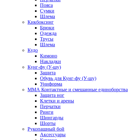
Пояса
Сумки
Шлема
Кикбоксинг
Брюки
Одежда
Трусы
Шлема
Кудо
Кимоно
Накладки
Кунг-фу (У-шу)
Защита
Обувь для Кунг-фу (У-шу)
Униформа
ММА Контактные и смешанные единоборства
Защита ног
Клетки и арены
Перчатки
Ринги
Шингарды
Шорты
Рукопашный бой
Аксессуары