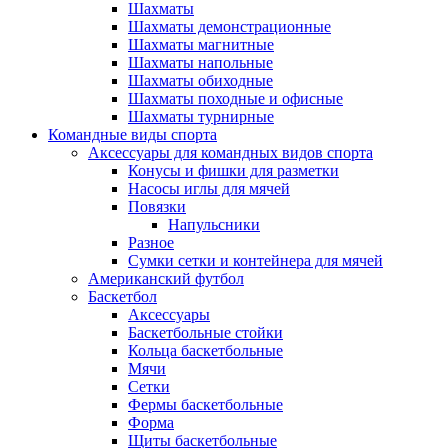
Шахматы
Шахматы демонстрационные
Шахматы магнитные
Шахматы напольные
Шахматы обиходные
Шахматы походные и офисные
Шахматы турнирные
Командные виды спорта
Аксессуары для командных видов спорта
Конусы и фишки для разметки
Насосы иглы для мячей
Повязки
Напульсники
Разное
Сумки сетки и контейнера для мячей
Американский футбол
Баскетбол
Аксессуары
Баскетбольные стойки
Кольца баскетбольные
Мячи
Сетки
Фермы баскетбольные
Форма
Щиты баскетбольные