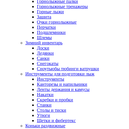
Горнолыжные палки
Горнолыжные тренажеры
Горные лыжи
Защита
Очки горнолыжные
Перчатки
Подшлемники
Шлемы
Зимний инвентарь
Доски
Ледянки
Санки
Снегокаты
Сноутьюбы тюбинги ватрушки
Инструменты для подготовки лыж
Инструменты
Канторезы и напильники
Ленты держания и камусы
Накатки
Скребки и пробки
Станки
Столы и тиски
Утюги
Щетки и фибертекс
Коньки раздвижные