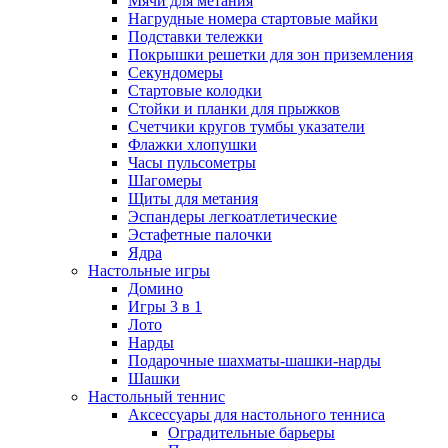
Мячи для метания
Нагрудные номера стартовые майки
Подставки тележки
Покрышки решетки для зон приземления
Секундомеры
Стартовые колодки
Стойки и планки для прыжков
Счетчики кругов тумбы указатели
Флажки хлопушки
Часы пульсометры
Шагомеры
Щиты для метания
Эспандеры легкоатлетические
Эстафетные палочки
Ядра
Настольные игры
Домино
Игры 3 в 1
Лото
Нарды
Подарочные шахматы-шашки-нарды
Шашки
Настольный теннис
Аксессуары для настольного тенниса
Оградительные барьеры