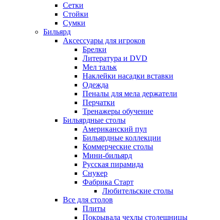
Сетки
Стойки
Сумки
Бильярд
Аксессуары для игроков
Брелки
Литература и DVD
Мел тальк
Наклейки насадки вставки
Одежда
Пеналы для мела держатели
Перчатки
Тренажеры обучение
Бильярдные столы
Американский пул
Бильярдные коллекции
Коммерческие столы
Мини-бильярд
Русская пирамида
Снукер
Фабрика Старт
Любительские столы
Все для столов
Плиты
Покрывала чехлы столешницы