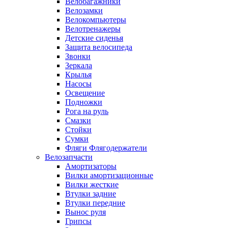
Велобагажники
Велозамки
Велокомпьютеры
Велотренажеры
Детские сиденья
Защита велосипеда
Звонки
Зеркала
Крылья
Насосы
Освещение
Подножки
Рога на руль
Смазки
Стойки
Сумки
Фляги Флягодержатели
Велозапчасти
Амортизаторы
Вилки амортизационные
Вилки жесткие
Втулки задние
Втулки передние
Вынос руля
Грипсы