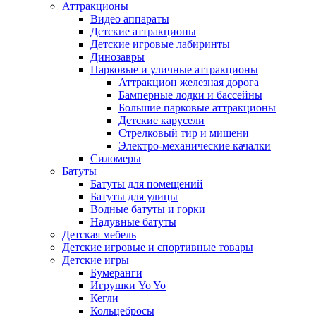
Аттракционы
Видео аппараты
Детские аттракционы
Детские игровые лабиринты
Динозавры
Парковые и уличные аттракционы
Аттракцион железная дорога
Бамперные лодки и бассейны
Большие парковые аттракционы
Детские карусели
Стрелковый тир и мишени
Электро-механические качалки
Силомеры
Батуты
Батуты для помещений
Батуты для улицы
Водные батуты и горки
Надувные батуты
Детская мебель
Детские игровые и спортивные товары
Детские игры
Бумеранги
Игрушки Yo Yo
Кегли
Кольцебросы