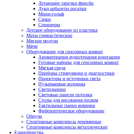
Летающие тарелки фрисби
Луки арбалеты рогатки
Мини-гольф
Сачки
Спиннеры
Детское оборудование из пластика
Маты гимнастические
Мягкие модули
Мячи
Оборудование для сенсорных комнат
Ароматерапия аудиотерапия ионизация
Готовые наборы для сенсорных комнат
Мягкая среда
Приборы стимуляции и диагностики
Проекторы и источники света
Пузырьковые колонны
Светильники
Световые панели потолки
Столы для рисования песком
Тактильные панно коврики
Фибероптическое оборудование
Обручи
Спортивные комплексы деревянные
Спортивные комплексы металлические
Единоборства