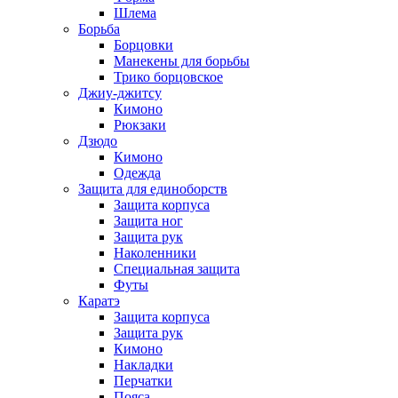
Шлема
Борьба
Борцовки
Манекены для борьбы
Трико борцовское
Джиу-джитсу
Кимоно
Рюкзаки
Дзюдо
Кимоно
Одежда
Защита для единоборств
Защита корпуса
Защита ног
Защита рук
Наколенники
Специальная защита
Футы
Каратэ
Защита корпуса
Защита рук
Кимоно
Накладки
Перчатки
Пояса