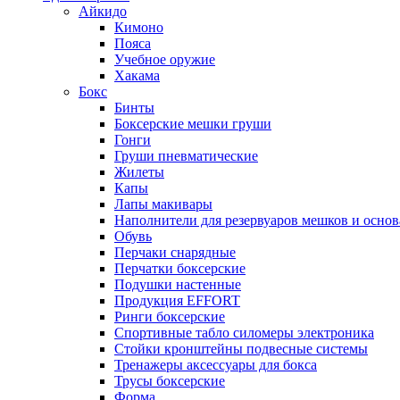
Айкидо
Кимоно
Пояса
Учебное оружие
Хакама
Бокс
Бинты
Боксерские мешки груши
Гонги
Груши пневматические
Жилеты
Капы
Лапы макивары
Наполнители для резервуаров мешков и осно
Обувь
Перчаки снарядные
Перчатки боксерские
Подушки настенные
Продукция EFFORT
Ринги боксерские
Спортивные табло силомеры электроника
Стойки кронштейны подвесные системы
Тренажеры аксессуары для бокса
Трусы боксерские
Форма