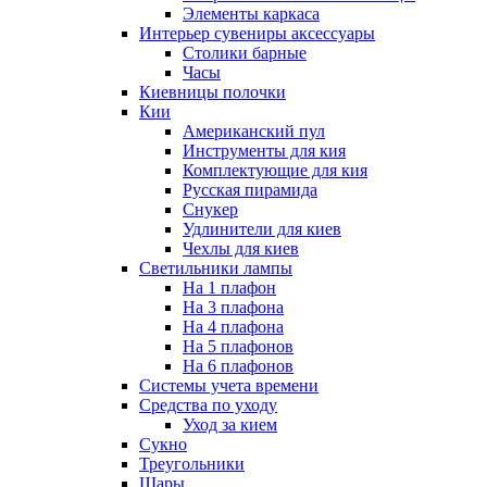
Элементы каркаса
Интерьер сувениры аксессуары
Столики барные
Часы
Киевницы полочки
Кии
Американский пул
Инструменты для кия
Комплектующие для кия
Русская пирамида
Снукер
Удлинители для киев
Чехлы для киев
Светильники лампы
На 1 плафон
На 3 плафона
На 4 плафона
На 5 плафонов
На 6 плафонов
Системы учета времени
Средства по уходу
Уход за кием
Сукно
Треугольники
Шары