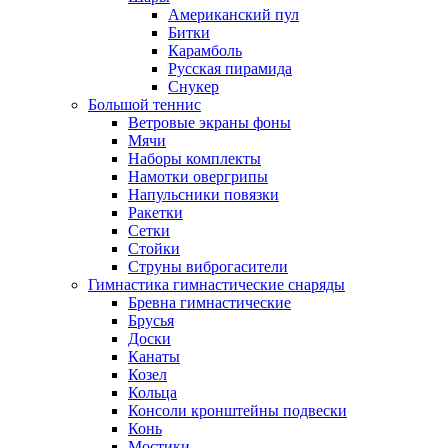
Американский пул
Битки
Карамболь
Русская пирамида
Снукер
Большой теннис
Ветровые экраны фоны
Мячи
Наборы комплекты
Намотки овергрипы
Напульсники повязки
Ракетки
Сетки
Стойки
Струны виброгасители
Гимнастика гимнастические снаряды
Бревна гимнастические
Брусья
Доски
Канаты
Козел
Кольца
Консоли кронштейны подвески
Конь
Мостики