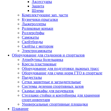
Аксессуары
Защита
Шлема
Комплектующие зап. части
Кузнечики-прыгалки
Лыжероллеры
Роликовые коньки
Роллерсёрфы
Самокаты
Скейтборды
Скейты с мотором
Электросамокаты
Оборудование для стадионов и спортзалов
Атрибутика болельщика
Кресла пластиковые
Оборудование для подготовки лыжных трасс
Оборудование для сдачи норм ГТО в спортзале
Пьедесталы
Сетки защитные и заградительные
Системы деления спортивных залов
Скамьи шкафы для раздевалок
Стеллажи стойки и контейнеры для хранения
спорт.инвентаря
Универсальные спортивные площадки
Плавание