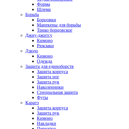
Форма
Шлема
Борьба
Борцовки
Манекены для борьбы
Трико борцовское
Джиу-джитсу
Кимоно
Рюкзаки
Дзюдо
Кимоно
Одежда
Защита для единоборств
Защита корпуса
Защита ног
Защита рук
Наколенники
Специальная защита
Футы
Каратэ
Защита корпуса
Защита рук
Кимоно
Накладки
Перчатки