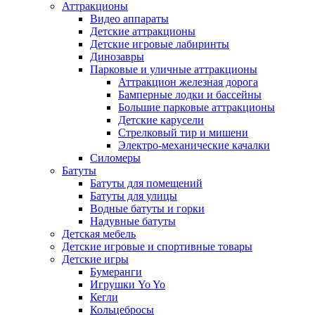
Аттракционы
Видео аппараты
Детские аттракционы
Детские игровые лабиринты
Динозавры
Парковые и уличные аттракционы
Аттракцион железная дорога
Бамперные лодки и бассейны
Большие парковые аттракционы
Детские карусели
Стрелковый тир и мишени
Электро-механические качалки
Силомеры
Батуты
Батуты для помещений
Батуты для улицы
Водные батуты и горки
Надувные батуты
Детская мебель
Детские игровые и спортивные товары
Детские игры
Бумеранги
Игрушки Yo Yo
Кегли
Кольцебросы