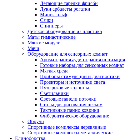
Летающие тарелки фрисби
Луки арбалеты рогатки
Мини-гольф
Сачки
Спиннеры
Детское оборудование из пластика
Маты гимнастические
Мягкие модули
Мячи
Оборудование для сенсорных комнат
Ароматерапия аудиотерапия ионизация
Готовые наборы для сенсорных комнат
Мягкая среда
Приборы стимуляции и диагностики
Проекторы и источники света
Пузырьковые колонны
Светильники
Световые панели потолки
Столы для рисования песком
Тактильные панно коврики
Фибероптическое оборудование
Обручи
Спортивные комплексы деревянные
Спортивные комплексы металлические
Единоборства