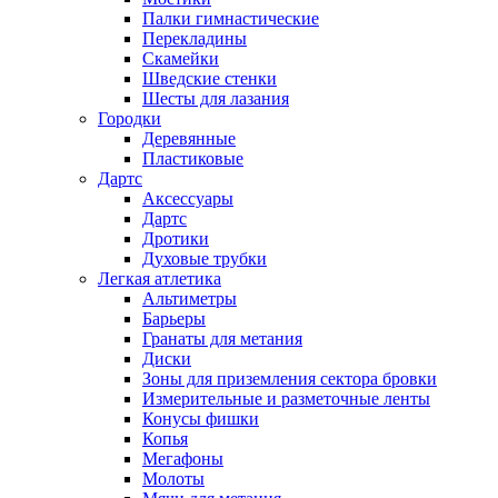
Палки гимнастические
Перекладины
Скамейки
Шведские стенки
Шесты для лазания
Городки
Деревянные
Пластиковые
Дартс
Аксессуары
Дартс
Дротики
Духовые трубки
Легкая атлетика
Альтиметры
Барьеры
Гранаты для метания
Диски
Зоны для приземления сектора бровки
Измерительные и разметочные ленты
Конусы фишки
Копья
Мегафоны
Молоты