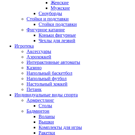
Женские
Мужские
Сноуборды
Стойки и подставки
Cтойки подставки
Фигурное катание
Коньки фигурные
Чехлы для лезвий
Игротека
Аксессуары
Аэрохоккей
Интерактивные автоматы
Казино
Напольный баскетбол
Напольный футбол
Настольный хоккей
Петанк
Индивидуальные виды спорта
Армрестлинг
Столы
Бадминтон
Воланы
Вышки
Комплекты для игры
Ракетки