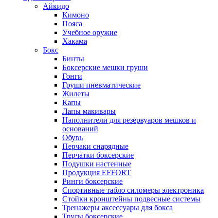
Айкидо
Кимоно
Пояса
Учебное оружие
Хакама
Бокс
Бинты
Боксерские мешки груши
Гонги
Груши пневматические
Жилеты
Капы
Лапы макивары
Наполнители для резервуаров мешков и
оснований
Обувь
Перчаки снарядные
Перчатки боксерские
Подушки настенные
Продукция EFFORT
Ринги боксерские
Спортивные табло силомеры электроника
Стойки кронштейны подвесные системы
Тренажеры аксессуары для бокса
Трусы боксерские