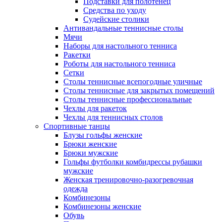
Подставки для полотенец
Средства по уходу
Судейские столики
Антивандальные теннисные столы
Мячи
Наборы для настольного тенниса
Ракетки
Роботы для настольного тенниса
Сетки
Столы теннисные всепогодные уличные
Столы теннисные для закрытых помещений
Столы теннисные профессиональные
Чехлы для ракеток
Чехлы для теннисных столов
Спортивные танцы
Блузы гольфы женские
Брюки женские
Брюки мужские
Гольфы футболки комбидрессы рубашки
мужские
Женская тренировочно-разогревочная
одежда
Комбинезоны
Комбинезоны женские
Обувь