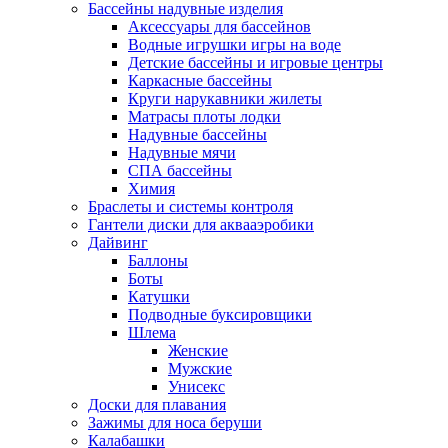
Бассейны надувные изделия
Аксессуары для бассейнов
Водные игрушки игры на воде
Детские бассейны и игровые центры
Каркасные бассейны
Круги нарукавники жилеты
Матрасы плоты лодки
Надувные бассейны
Надувные мячи
СПА бассейны
Химия
Браслеты и системы контроля
Гантели диски для аквааэробики
Дайвинг
Баллоны
Боты
Катушки
Подводные буксировщики
Шлема
Женские
Мужские
Унисекс
Доски для плавания
Зажимы для носа беруши
Калабашки