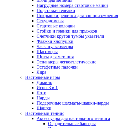
Мячи для метания
Нагрудные номера стартовые майки
Подставки тележки
Покрышки решетки для зон приземления
Секундомеры
Стартовые колодки
Стойки и планки для прыжков
Счетчики кругов тумбы указатели
Флажки хлопушки
Часы пульсометры
Шагомеры
Щиты для метания
Эспандеры легкоатлетические
Эстафетные палочки
Ядра
Настольные игры
Домино
Игры 3 в 1
Лото
Нарды
Подарочные шахматы-шашки-нарды
Шашки
Настольный теннис
Аксессуары для настольного тенниса
Оградительные барьеры