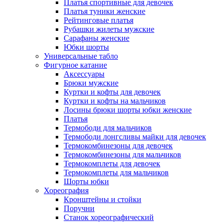
Платья спортивные для девочек
Платья туники женские
Рейтинговые платья
Рубашки жилеты мужские
Сарафаны женские
Юбки шорты
Универсальные табло
Фигурное катание
Аксессуары
Брюки мужские
Куртки и кофты для девочек
Куртки и кофты на мальчиков
Лосины брюки шорты юбки женские
Платья
Термободи для мальчиков
Термободи лонгсливы майки для девочек
Термокомбинезоны для девочек
Термокомбинезоны для мальчиков
Термокомплеты для девочек
Термокомплеты для мальчиков
Шорты юбки
Хореография
Кронштейны и стойки
Поручни
Станок хореографический