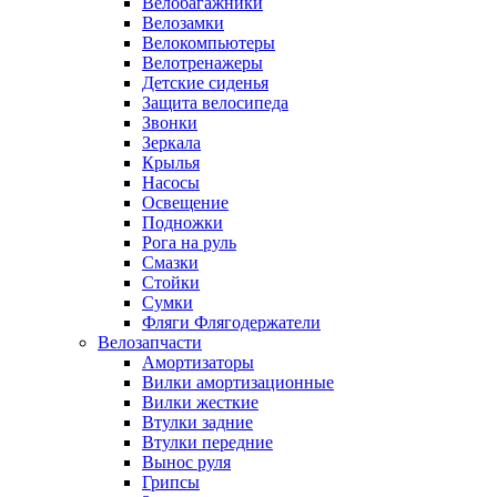
Велобагажники
Велозамки
Велокомпьютеры
Велотренажеры
Детские сиденья
Защита велосипеда
Звонки
Зеркала
Крылья
Насосы
Освещение
Подножки
Рога на руль
Смазки
Стойки
Сумки
Фляги Флягодержатели
Велозапчасти
Амортизаторы
Вилки амортизационные
Вилки жесткие
Втулки задние
Втулки передние
Вынос руля
Грипсы