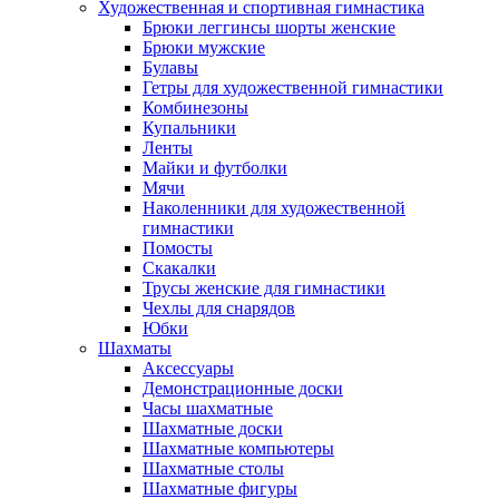
Художественная и спортивная гимнастика
Брюки леггинсы шорты женские
Брюки мужские
Булавы
Гетры для художественной гимнастики
Комбинезоны
Купальники
Ленты
Майки и футболки
Мячи
Наколенники для художественной
гимнастики
Помосты
Скакалки
Трусы женские для гимнастики
Чехлы для снарядов
Юбки
Шахматы
Аксессуары
Демонстрационные доски
Часы шахматные
Шахматные доски
Шахматные компьютеры
Шахматные столы
Шахматные фигуры