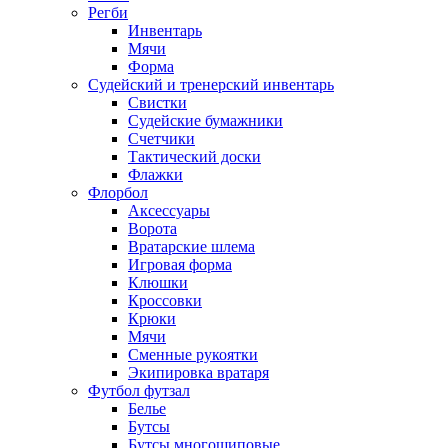
Регби
Инвентарь
Мячи
Форма
Судейский и тренерский инвентарь
Свистки
Судейские бумажники
Счетчики
Тактический доски
Флажки
Флорбол
Аксессуары
Ворота
Вратарские шлема
Игровая форма
Клюшки
Кроссовки
Крюки
Мячи
Сменные рукоятки
Экипировка вратаря
Футбол футзал
Белье
Бутсы
Бутсы многошиповые