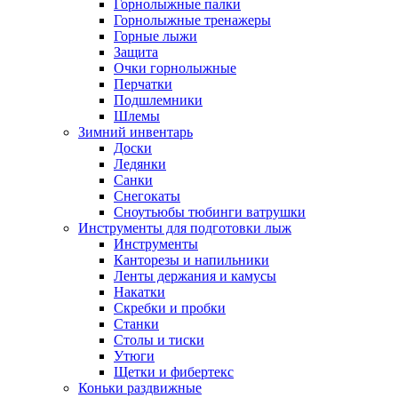
Горнолыжные палки
Горнолыжные тренажеры
Горные лыжи
Защита
Очки горнолыжные
Перчатки
Подшлемники
Шлемы
Зимний инвентарь
Доски
Ледянки
Санки
Снегокаты
Сноутьюбы тюбинги ватрушки
Инструменты для подготовки лыж
Инструменты
Канторезы и напильники
Ленты держания и камусы
Накатки
Скребки и пробки
Станки
Столы и тиски
Утюги
Щетки и фибертекс
Коньки раздвижные