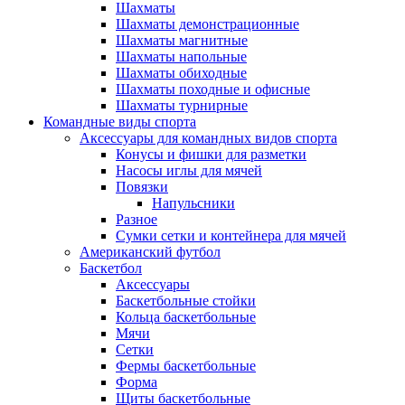
Шахматы
Шахматы демонстрационные
Шахматы магнитные
Шахматы напольные
Шахматы обиходные
Шахматы походные и офисные
Шахматы турнирные
Командные виды спорта
Аксессуары для командных видов спорта
Конусы и фишки для разметки
Насосы иглы для мячей
Повязки
Напульсники
Разное
Сумки сетки и контейнера для мячей
Американский футбол
Баскетбол
Аксессуары
Баскетбольные стойки
Кольца баскетбольные
Мячи
Сетки
Фермы баскетбольные
Форма
Щиты баскетбольные