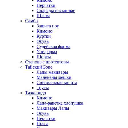
Кимоно
Перчатки
Снаряды насыпные
Шлема
Самбо
Защита ног
Кимоно
Куртки
Обувь
Судейская форма
Униформа
Шорты
Стеновые протекторы
Тайский Бокс
Лапы макивары
Манекены мешки
Специальная защита
Трусы
Таэквондо
Кимоно
Лапа-ракетка хлопушка
Макивары Лапы
Обувь
Перчатки
Пояса