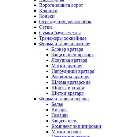
Ворота защита ворот
Клюшки
Коньки
Ограждения для коробок
Сетки
Сумки баулы чехлы
Тренажеры хоккейные
Форма и защита вратаря
Блокер вратаря
Защита шеи вратаря
Ловушка вратаря
Маски вратаря
Нагрудники вратаря
Раковины вратаря
Шлема вратарские
Шорты вратаря
Щитки вратаря
Форма и защита игрока
Белье
Визоры
Гамаши
Защита шеи
Комплект экпипировки
Маски игрока