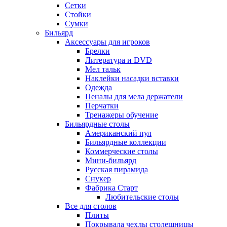
Сетки
Стойки
Сумки
Бильярд
Аксессуары для игроков
Брелки
Литература и DVD
Мел тальк
Наклейки насадки вставки
Одежда
Пеналы для мела держатели
Перчатки
Тренажеры обучение
Бильярдные столы
Американский пул
Бильярдные коллекции
Коммерческие столы
Мини-бильярд
Русская пирамида
Снукер
Фабрика Старт
Любительские столы
Все для столов
Плиты
Покрывала чехлы столешницы