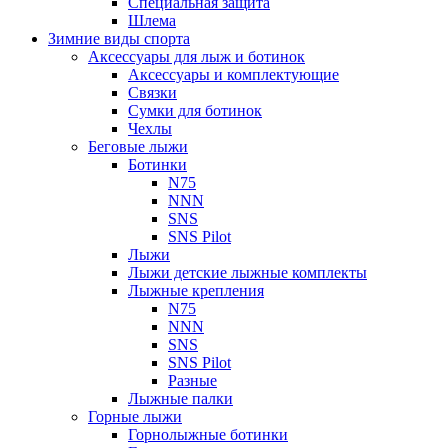
Специальная защита
Шлема
Зимние виды спорта
Аксессуары для лыж и ботинок
Аксессуары и комплектующие
Связки
Сумки для ботинок
Чехлы
Беговые лыжи
Ботинки
N75
NNN
SNS
SNS Pilot
Лыжи
Лыжи детские лыжные комплекты
Лыжные крепления
N75
NNN
SNS
SNS Pilot
Разные
Лыжные палки
Горные лыжи
Горнoлыжные ботинки