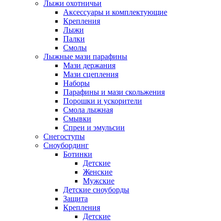
Лыжи охотничьи
Аксессуары и комплектующие
Крепления
Лыжи
Палки
Смолы
Лыжные мази парафины
Мази держания
Мази сцепления
Наборы
Парафины и мази скольжения
Порошки и ускорители
Смола лыжная
Смывки
Спреи и эмульсии
Снегоступы
Сноубординг
Ботинки
Детские
Женские
Мужские
Детские сноуборды
Защита
Крепления
Детские