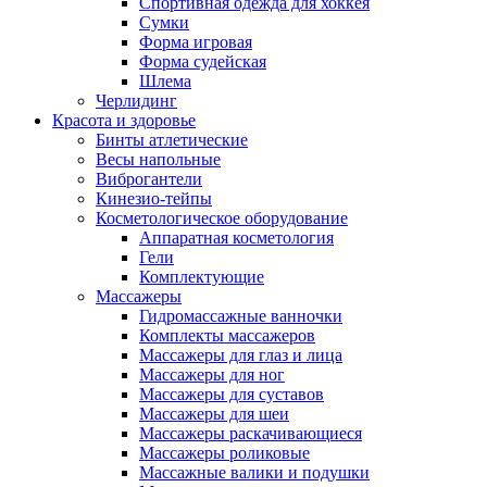
Спортивная одежда для хоккея
Сумки
Форма игровая
Форма судейская
Шлема
Черлидинг
Красота и здоровье
Бинты атлетические
Весы напольные
Виброгантели
Кинезио-тейпы
Косметологическое оборудование
Аппаратная косметология
Гели
Комплектующие
Массажеры
Гидромассажные ванночки
Комплекты массажеров
Массажеры для глаз и лица
Массажеры для ног
Массажеры для суставов
Массажеры для шеи
Массажеры раскачивающиеся
Массажеры роликовые
Массажные валики и подушки