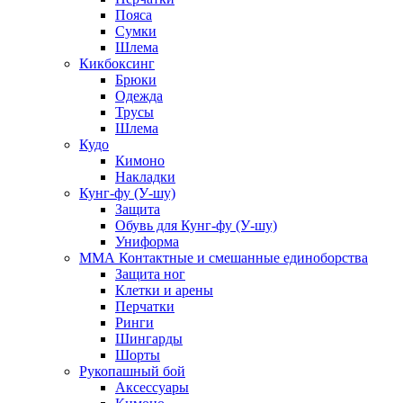
Пояса
Сумки
Шлема
Кикбоксинг
Брюки
Одежда
Трусы
Шлема
Кудо
Кимоно
Накладки
Кунг-фу (У-шу)
Защита
Обувь для Кунг-фу (У-шу)
Униформа
ММА Контактные и смешанные единоборства
Защита ног
Клетки и арены
Перчатки
Ринги
Шингарды
Шорты
Рукопашный бой
Аксессуары