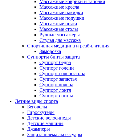
Массажные коврики и тапочки
Массажные кресла
Массажные накидки
Массажные подушки
Массажные пояса
Массажные столы
Ручные массажеры
Стулья для массажа
Спортивная медицина и реабилитация
Заморозка
Суппорты бинты защита
Суппорт бедра
Суппорт голени
Суппорт голеностопа
Суппорт запястья
Суппорт колена
Суппорт локтя
Суппорт спины
Летние виды спорта
Беговелы
Гироскутеры
Детские велосипеды
Детские машины
Джамперы
Защита шлема аксессуары