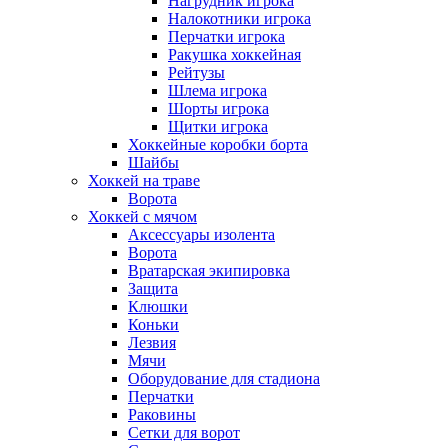
Нагрудник игрока
Налокотники игрока
Перчатки игрока
Ракушка хоккейная
Рейтузы
Шлема игрока
Шорты игрока
Щитки игрока
Хоккейные коробки борта
Шайбы
Хоккей на траве
Ворота
Хоккей с мячом
Аксессуары изолента
Ворота
Вратарская экипировка
Защита
Клюшки
Коньки
Лезвия
Мячи
Оборудование для стадиона
Перчатки
Раковины
Сетки для ворот