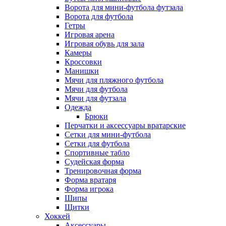
Ворота для мини-футбола футзала
Ворота для футбола
Гетры
Игровая арена
Игровая обувь для зала
Камеры
Кроссовки
Манишки
Мячи для пляжного футбола
Мячи для футбола
Мячи для футзала
Одежда
Брюки
Перчатки и аксессуары вратарские
Сетки для мини-футбола
Сетки для футбола
Спортивные табло
Судейская форма
Тренировочная форма
Форма вратаря
Форма игрока
Шипы
Щитки
Хоккей
Аксессуары