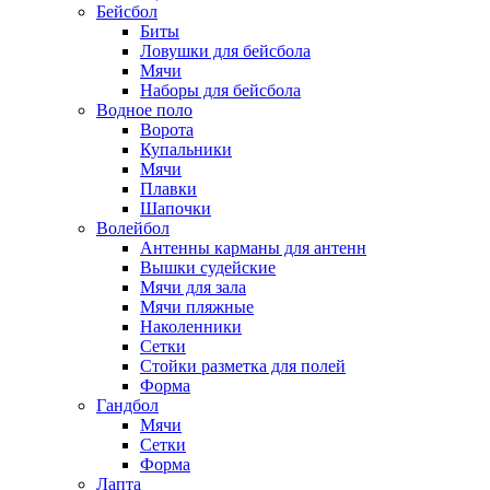
Бейсбол
Биты
Ловушки для бейсбола
Мячи
Наборы для бейсбола
Водное поло
Ворота
Купальники
Мячи
Плавки
Шапочки
Волейбол
Антенны карманы для антенн
Вышки судейские
Мячи для зала
Мячи пляжные
Наколенники
Сетки
Стойки разметка для полей
Форма
Гандбол
Мячи
Сетки
Форма
Лапта