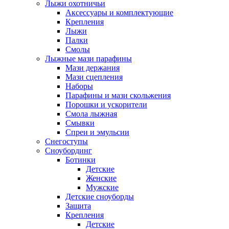
Лыжи охотничьи
Аксессуары и комплектующие
Крепления
Лыжи
Палки
Смолы
Лыжные мази парафины
Мази держания
Мази сцепления
Наборы
Парафины и мази скольжения
Порошки и ускорители
Смола лыжная
Смывки
Спреи и эмульсии
Снегоступы
Сноубординг
Ботинки
Детские
Женские
Мужские
Детские сноуборды
Защита
Крепления
Детские