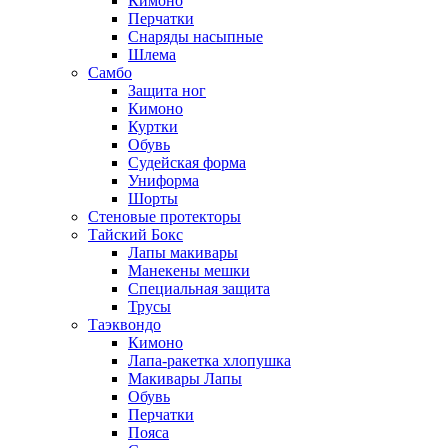
Кимоно
Перчатки
Снаряды насыпные
Шлема
Самбо
Защита ног
Кимоно
Куртки
Обувь
Судейская форма
Униформа
Шорты
Стеновые протекторы
Тайский Бокс
Лапы макивары
Манекены мешки
Специальная защита
Трусы
Таэквондо
Кимоно
Лапа-ракетка хлопушка
Макивары Лапы
Обувь
Перчатки
Пояса