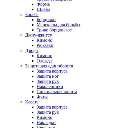
Форма
Шлема
Борьба
Борцовки
Манекены для борьбы
Трико борцовское
Джиу-джитсу
Кимоно
Рюкзаки
Дзюдо
Кимоно
Одежда
Защита для единоборств
Защита корпуса
Защита ног
Защита рук
Наколенники
Специальная защита
Футы
Каратэ
Защита корпуса
Защита рук
Кимоно
Накладки
Перчатки