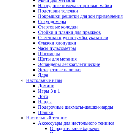
Мячи для метания
Нагрудные номера стартовые майки
Подставки тележки
Покрышки решетки для зон приземления
Секундомеры
Стартовые колодки
Стойки и планки для прыжков
Счетчики кругов тумбы указатели
Флажки хлопушки
Часы пульсометры
Шагомеры
Щиты для метания
Эспандеры легкоатлетические
Эстафетные палочки
Ядра
Настольные игры
Домино
Игры 3 в 1
Лото
Нарды
Подарочные шахматы-шашки-нарды
Шашки
Настольный теннис
Аксессуары для настольного тенниса
Оградительные барьеры