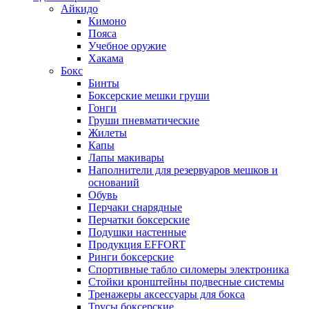
Айкидо
Кимоно
Пояса
Учебное оружие
Хакама
Бокс
Бинты
Боксерские мешки груши
Гонги
Груши пневматические
Жилеты
Капы
Лапы макивары
Наполнители для резервуаров мешков и
оснований
Обувь
Перчаки снарядные
Перчатки боксерские
Подушки настенные
Продукция EFFORT
Ринги боксерские
Спортивные табло силомеры электроника
Стойки кронштейны подвесные системы
Тренажеры аксессуары для бокса
Трусы боксерские