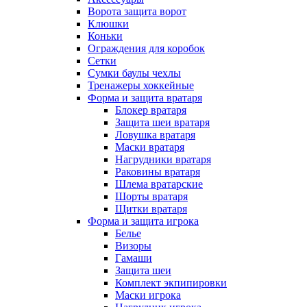
Ворота защита ворот
Клюшки
Коньки
Ограждения для коробок
Сетки
Сумки баулы чехлы
Тренажеры хоккейные
Форма и защита вратаря
Блокер вратаря
Защита шеи вратаря
Ловушка вратаря
Маски вратаря
Нагрудники вратаря
Раковины вратаря
Шлема вратарские
Шорты вратаря
Щитки вратаря
Форма и защита игрока
Белье
Визоры
Гамаши
Защита шеи
Комплект экпипировки
Маски игрока