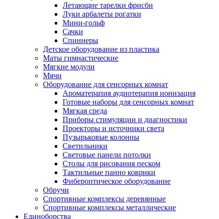
Летающие тарелки фрисби
Луки арбалеты рогатки
Мини-гольф
Сачки
Спиннеры
Детское оборудование из пластика
Маты гимнастические
Мягкие модули
Мячи
Оборудование для сенсорных комнат
Ароматерапия аудиотерапия ионизация
Готовые наборы для сенсорных комнат
Мягкая среда
Приборы стимуляции и диагностики
Проекторы и источники света
Пузырьковые колонны
Светильники
Световые панели потолки
Столы для рисования песком
Тактильные панно коврики
Фибероптическое оборудование
Обручи
Спортивные комплексы деревянные
Спортивные комплексы металлические
Единоборства