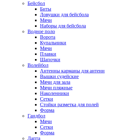
Бейсбол
Биты
Ловушки для бейсбола
Мячи
Наборы для бейсбола
Водное поло
Ворота
Купальники
Мячи
Плавки
Шапочки
Волейбол
Антенны карманы для антенн
Вышки судейские
Мячи для зала
Мячи пляжные
Наколенники
Сетки
Стойки разметка для полей
Форма
Гандбол
Мячи
Сетки
Форма
Лапта