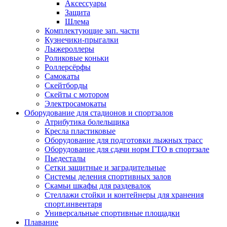
Аксессуары
Защита
Шлема
Комплектующие зап. части
Кузнечики-прыгалки
Лыжероллеры
Роликовые коньки
Роллерсёрфы
Самокаты
Скейтборды
Скейты с мотором
Электросамокаты
Оборудование для стадионов и спортзалов
Атрибутика болельщика
Кресла пластиковые
Оборудование для подготовки лыжных трасс
Оборудование для сдачи норм ГТО в спортзале
Пьедесталы
Сетки защитные и заградительные
Системы деления спортивных залов
Скамьи шкафы для раздевалок
Стеллажи стойки и контейнеры для хранения
спорт.инвентаря
Универсальные спортивные площадки
Плавание