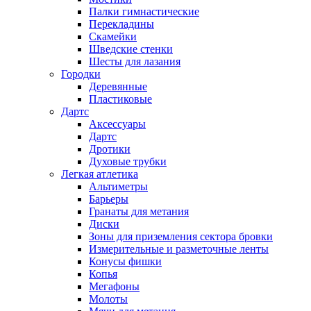
Палки гимнастические
Перекладины
Скамейки
Шведские стенки
Шесты для лазания
Городки
Деревянные
Пластиковые
Дартс
Аксессуары
Дартс
Дротики
Духовые трубки
Легкая атлетика
Альтиметры
Барьеры
Гранаты для метания
Диски
Зоны для приземления сектора бровки
Измерительные и разметочные ленты
Конусы фишки
Копья
Мегафоны
Молоты