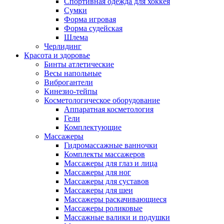
Спортивная одежда для хоккея
Сумки
Форма игровая
Форма судейская
Шлема
Черлидинг
Красота и здоровье
Бинты атлетические
Весы напольные
Виброгантели
Кинезио-тейпы
Косметологическое оборудование
Аппаратная косметология
Гели
Комплектующие
Массажеры
Гидромассажные ванночки
Комплекты массажеров
Массажеры для глаз и лица
Массажеры для ног
Массажеры для суставов
Массажеры для шеи
Массажеры раскачивающиеся
Массажеры роликовые
Массажные валики и подушки