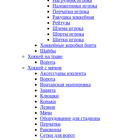
Нагрудник игрока
Налокотники игрока
Перчатки игрока
Ракушка хоккейная
Рейтузы
Шлема игрока
Шорты игрока
Щитки игрока
Хоккейные коробки борта
Шайбы
Хоккей на траве
Ворота
Хоккей с мячом
Аксессуары изолента
Ворота
Вратарская экипировка
Защита
Клюшки
Коньки
Лезвия
Мячи
Оборудование для стадиона
Перчатки
Раковины
Сетки для ворот