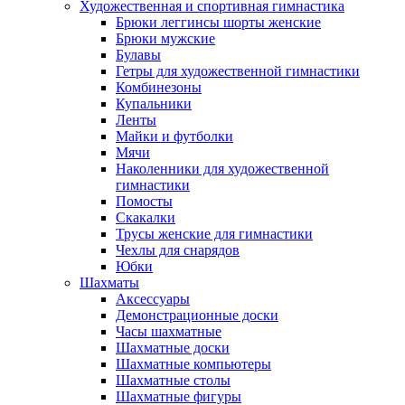
Художественная и спортивная гимнастика
Брюки леггинсы шорты женские
Брюки мужские
Булавы
Гетры для художественной гимнастики
Комбинезоны
Купальники
Ленты
Майки и футболки
Мячи
Наколенники для художественной
гимнастики
Помосты
Скакалки
Трусы женские для гимнастики
Чехлы для снарядов
Юбки
Шахматы
Аксессуары
Демонстрационные доски
Часы шахматные
Шахматные доски
Шахматные компьютеры
Шахматные столы
Шахматные фигуры