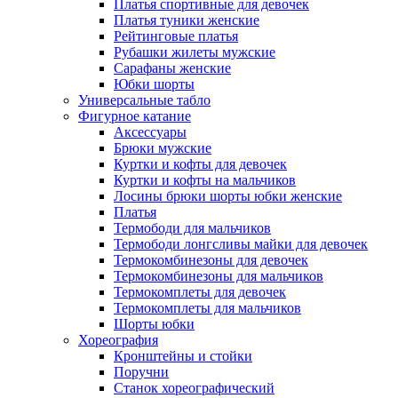
Платья спортивные для девочек
Платья туники женские
Рейтинговые платья
Рубашки жилеты мужские
Сарафаны женские
Юбки шорты
Универсальные табло
Фигурное катание
Аксессуары
Брюки мужские
Куртки и кофты для девочек
Куртки и кофты на мальчиков
Лосины брюки шорты юбки женские
Платья
Термободи для мальчиков
Термободи лонгсливы майки для девочек
Термокомбинезоны для девочек
Термокомбинезоны для мальчиков
Термокомплеты для девочек
Термокомплеты для мальчиков
Шорты юбки
Хореография
Кронштейны и стойки
Поручни
Станок хореографический