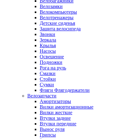
Велобагажники
Велозамки
Велокомпьютеры
Велотренажеры
Детские сиденья
Защита велосипеда
Звонки
Зеркала
Крылья
Насосы
Освещение
Подножки
Рога на руль
Смазки
Стойки
Сумки
Фляги Флягодержатели
Велозапчасти
Амортизаторы
Вилки амортизационные
Вилки жесткие
Втулки задние
Втулки передние
Вынос руля
Грипсы