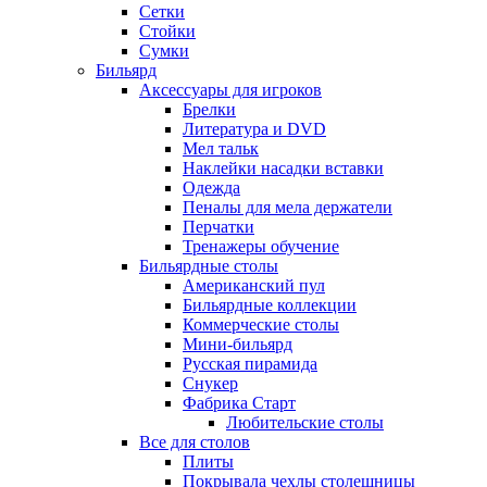
Сетки
Стойки
Сумки
Бильярд
Аксессуары для игроков
Брелки
Литература и DVD
Мел тальк
Наклейки насадки вставки
Одежда
Пеналы для мела держатели
Перчатки
Тренажеры обучение
Бильярдные столы
Американский пул
Бильярдные коллекции
Коммерческие столы
Мини-бильярд
Русская пирамида
Снукер
Фабрика Старт
Любительские столы
Все для столов
Плиты
Покрывала чехлы столешницы