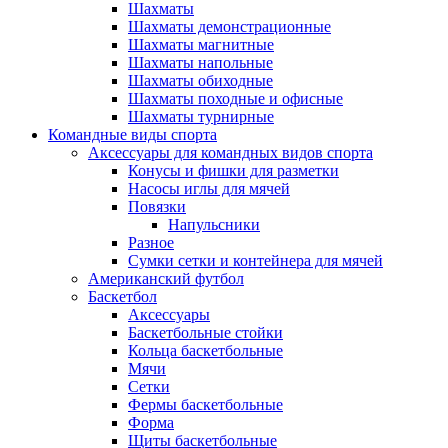
Шахматы
Шахматы демонстрационные
Шахматы магнитные
Шахматы напольные
Шахматы обиходные
Шахматы походные и офисные
Шахматы турнирные
Командные виды спорта
Аксессуары для командных видов спорта
Конусы и фишки для разметки
Насосы иглы для мячей
Повязки
Напульсники
Разное
Сумки сетки и контейнера для мячей
Американский футбол
Баскетбол
Аксессуары
Баскетбольные стойки
Кольца баскетбольные
Мячи
Сетки
Фермы баскетбольные
Форма
Щиты баскетбольные