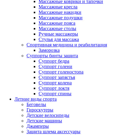
Массажные коврики и тапочки
Массажные кресла
Массажные накидки
Массажные подушки
Массажные пояса
Массажные столы
Ручные массажеры
Стулья для массажа
Спортивная медицина и реабилитация
Заморозка
Суппорты бинты защита
Суппорт бедра
Суппорт голени
Суппорт голеностопа
Суппорт запястья
Суппорт колена
Суппорт локтя
Суппорт спины
Летние виды спорта
Беговелы
Гироскутеры
Детские велосипеды
Детские машины
Джамперы
Защита шлема аксессуары