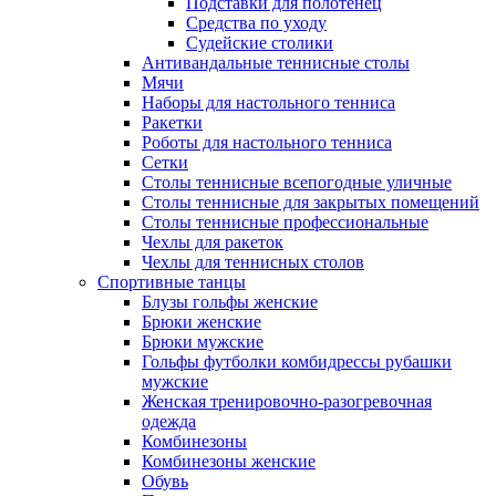
Подставки для полотенец
Средства по уходу
Судейские столики
Антивандальные теннисные столы
Мячи
Наборы для настольного тенниса
Ракетки
Роботы для настольного тенниса
Сетки
Столы теннисные всепогодные уличные
Столы теннисные для закрытых помещений
Столы теннисные профессиональные
Чехлы для ракеток
Чехлы для теннисных столов
Спортивные танцы
Блузы гольфы женские
Брюки женские
Брюки мужские
Гольфы футболки комбидрессы рубашки
мужские
Женская тренировочно-разогревочная
одежда
Комбинезоны
Комбинезоны женские
Обувь