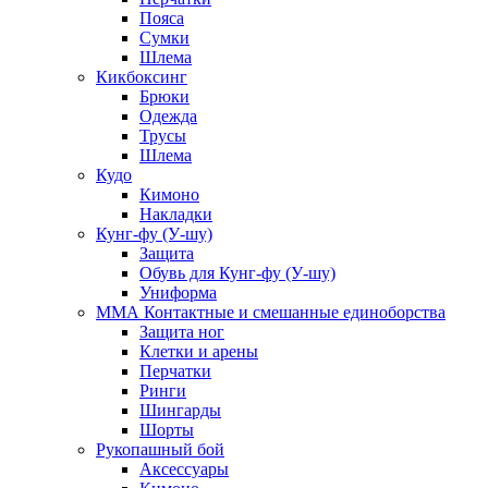
Пояса
Сумки
Шлема
Кикбоксинг
Брюки
Одежда
Трусы
Шлема
Кудо
Кимоно
Накладки
Кунг-фу (У-шу)
Защита
Обувь для Кунг-фу (У-шу)
Униформа
ММА Контактные и смешанные единоборства
Защита ног
Клетки и арены
Перчатки
Ринги
Шингарды
Шорты
Рукопашный бой
Аксессуары