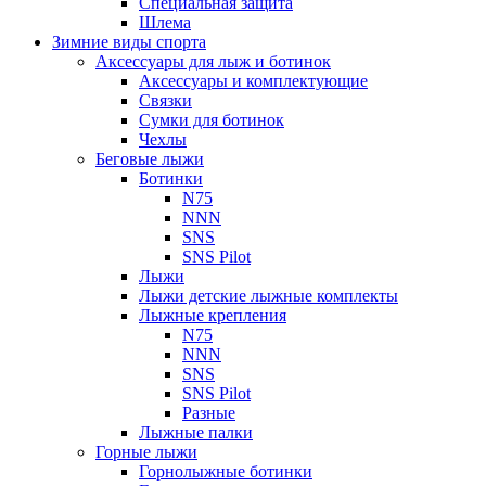
Специальная защита
Шлема
Зимние виды спорта
Аксессуары для лыж и ботинок
Аксессуары и комплектующие
Связки
Сумки для ботинок
Чехлы
Беговые лыжи
Ботинки
N75
NNN
SNS
SNS Pilot
Лыжи
Лыжи детские лыжные комплекты
Лыжные крепления
N75
NNN
SNS
SNS Pilot
Разные
Лыжные палки
Горные лыжи
Горнoлыжные ботинки