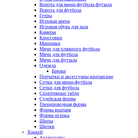
Ворота для мини-футбола футзала
Ворота для футбола
Гетры
Игровая арена
Игровая обувь для зала
Камеры
Кроссовки
Манишки
Мячи для пляжного футбола
Мячи для футбола
Мячи для футзала
Одежда
Брюки
Перчатки и аксессуары вратарские
Сетки для мини-футбола
Сетки для футбола
Спортивные табло
Судейская форма
Тренировочная форма
Форма вратаря
Форма игрока
Шипы
Щитки
Хоккей
Аксессуары