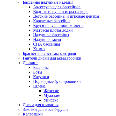
Бассейны надувные изделия
Аксессуары для бассейнов
Водные игрушки игры на воде
Детские бассейны и игровые центры
Каркасные бассейны
Круги нарукавники жилеты
Матрасы плоты лодки
Надувные бассейны
Надувные мячи
СПА бассейны
Химия
Браслеты и системы контроля
Гантели диски для аквааэробики
Дайвинг
Баллоны
Боты
Катушки
Подводные буксировщики
Шлема
Женские
Мужские
Унисекс
Доски для плавания
Зажимы для носа беруши
Калабашки