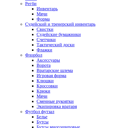
Регби
Инвентарь
Мячи
Форма
Судейский и тренерский инвентарь
Свистки
Судейские бумажники
Счетчики
Тактический доски
Флажки
Флорбол
Аксессуары
Ворота
Вратарские шлема
Игровая форма
Клюшки
Кроссовки
Крюки
Мячи
Сменные рукоятки
Экипировка вратаря
Футбол футзал
Белье
Бутсы
Бутсы многошиповые