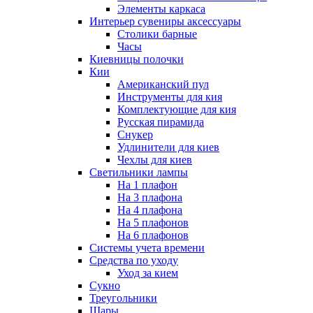
Элементы каркаса
Интерьер сувениры аксессуары
Столики барные
Часы
Киевницы полочки
Кии
Американский пул
Инструменты для кия
Комплектующие для кия
Русская пирамида
Снукер
Удлинители для киев
Чехлы для киев
Светильники лампы
На 1 плафон
На 3 плафона
На 4 плафона
На 5 плафонов
На 6 плафонов
Системы учета времени
Средства по уходу
Уход за кием
Сукно
Треугольники
Шары