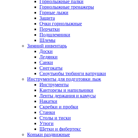
Горнолыжные палки
Горнолыжные тренажеры
Горные лыжи
Защита
Очки горнолыжные
Перчатки
Подшлемники
Шлемы
Зимний инвентарь
Доски
Ледянки
Санки
Снегокаты
Сноутьюбы тюбинги ватрушки
Инструменты для подготовки лыж
Инструменты
Канторезы и напильники
Ленты держания и камусы
Накатки
Скребки и пробки
Станки
Столы и тиски
Утюги
Щетки и фибертекс
Коньки раздвижные