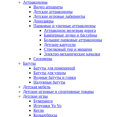
Аттракционы
Видео аппараты
Детские аттракционы
Детские игровые лабиринты
Динозавры
Парковые и уличные аттракционы
Аттракцион железная дорога
Бамперные лодки и бассейны
Большие парковые аттракционы
Детские карусели
Стрелковый тир и мишени
Электро-механические качалки
Силомеры
Батуты
Батуты для помещений
Батуты для улицы
Водные батуты и горки
Надувные батуты
Детская мебель
Детские игровые и спортивные товары
Детские игры
Бумеранги
Игрушки Yo Yo
Кегли
Кольцебросы