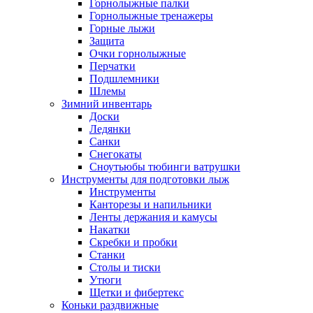
Горнолыжные палки
Горнолыжные тренажеры
Горные лыжи
Защита
Очки горнолыжные
Перчатки
Подшлемники
Шлемы
Зимний инвентарь
Доски
Ледянки
Санки
Снегокаты
Сноутьюбы тюбинги ватрушки
Инструменты для подготовки лыж
Инструменты
Канторезы и напильники
Ленты держания и камусы
Накатки
Скребки и пробки
Станки
Столы и тиски
Утюги
Щетки и фибертекс
Коньки раздвижные