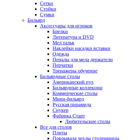
Сетки
Стойки
Сумки
Бильярд
Аксессуары для игроков
Брелки
Литература и DVD
Мел тальк
Наклейки насадки вставки
Одежда
Пеналы для мела держатели
Перчатки
Тренажеры обучение
Бильярдные столы
Американский пул
Бильярдные коллекции
Коммерческие столы
Мини-бильярд
Русская пирамида
Снукер
Фабрика Старт
Любительские столы
Все для столов
Плиты
Покрывала чехлы столешницы