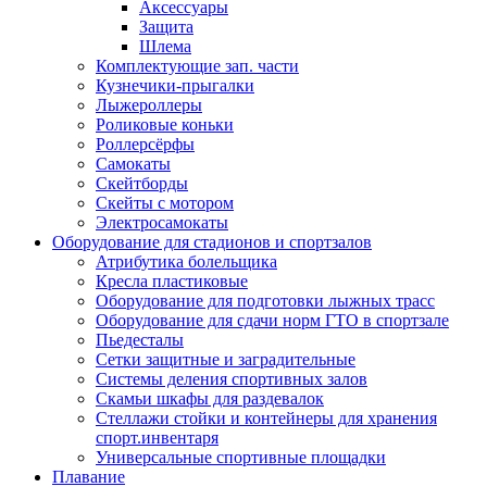
Аксессуары
Защита
Шлема
Комплектующие зап. части
Кузнечики-прыгалки
Лыжероллеры
Роликовые коньки
Роллерсёрфы
Самокаты
Скейтборды
Скейты с мотором
Электросамокаты
Оборудование для стадионов и спортзалов
Атрибутика болельщика
Кресла пластиковые
Оборудование для подготовки лыжных трасс
Оборудование для сдачи норм ГТО в спортзале
Пьедесталы
Сетки защитные и заградительные
Системы деления спортивных залов
Скамьи шкафы для раздевалок
Стеллажи стойки и контейнеры для хранения
спорт.инвентаря
Универсальные спортивные площадки
Плавание