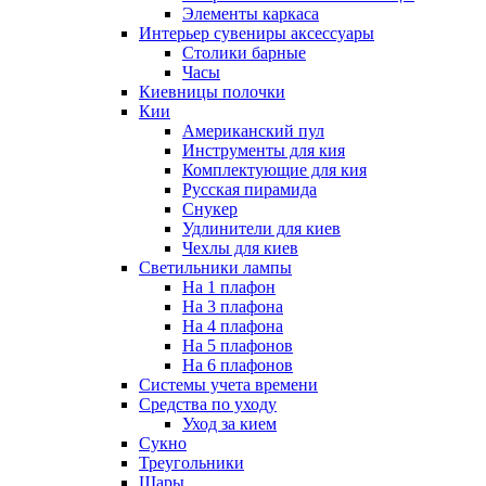
Элементы каркаса
Интерьер сувениры аксессуары
Столики барные
Часы
Киевницы полочки
Кии
Американский пул
Инструменты для кия
Комплектующие для кия
Русская пирамида
Снукер
Удлинители для киев
Чехлы для киев
Светильники лампы
На 1 плафон
На 3 плафона
На 4 плафона
На 5 плафонов
На 6 плафонов
Системы учета времени
Средства по уходу
Уход за кием
Сукно
Треугольники
Шары