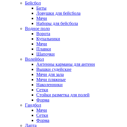
Бейсбол
Биты
Ловушки для бейсбола
Мячи
Наборы для бейсбола
Водное поло
Ворота
Купальники
Мячи
Плавки
Шапочки
Волейбол
Антенны карманы для антенн
Вышки судейские
Мячи для зала
Мячи пляжные
Наколенники
Сетки
Стойки разметка для полей
Форма
Гандбол
Мячи
Сетки
Форма
Лапта