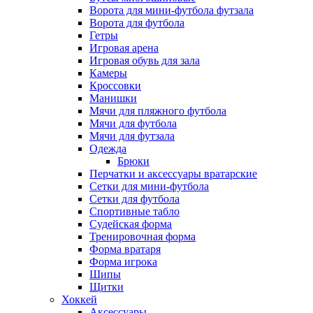
Ворота для мини-футбола футзала
Ворота для футбола
Гетры
Игровая арена
Игровая обувь для зала
Камеры
Кроссовки
Манишки
Мячи для пляжного футбола
Мячи для футбола
Мячи для футзала
Одежда
Брюки
Перчатки и аксессуары вратарские
Сетки для мини-футбола
Сетки для футбола
Спортивные табло
Судейская форма
Тренировочная форма
Форма вратаря
Форма игрока
Шипы
Щитки
Хоккей
Аксессуары