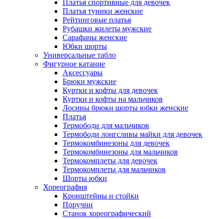
Платья спортивные для девочек
Платья туники женские
Рейтинговые платья
Рубашки жилеты мужские
Сарафаны женские
Юбки шорты
Универсальные табло
Фигурное катание
Аксессуары
Брюки мужские
Куртки и кофты для девочек
Куртки и кофты на мальчиков
Лосины брюки шорты юбки женские
Платья
Термободи для мальчиков
Термободи лонгсливы майки для девочек
Термокомбинезоны для девочек
Термокомбинезоны для мальчиков
Термокомплеты для девочек
Термокомплеты для мальчиков
Шорты юбки
Хореография
Кронштейны и стойки
Поручни
Станок хореографический