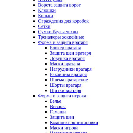
Ворота защита ворот
Клюшки
Коньки
Ограждения для коробок
Сетки
Сумки баулы чехлы
Тренажеры хоккейные
Форма и защита вратаря
Блокер вратаря
Защита шеи вратаря
Ловушка вратаря
Маски вратаря
Нагрудники вратаря
Раковины вратаря
Шлема вратарские
Шорты вратаря
Щитки вратаря
Форма и защита игрока
Белье
Визоры
Гамаши
Защита шеи
Комплект экпипировки
Маски игрока