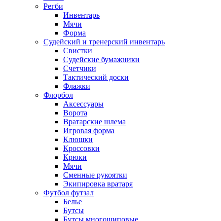
Регби
Инвентарь
Мячи
Форма
Судейский и тренерский инвентарь
Свистки
Судейские бумажники
Счетчики
Тактический доски
Флажки
Флорбол
Аксессуары
Ворота
Вратарские шлема
Игровая форма
Клюшки
Кроссовки
Крюки
Мячи
Сменные рукоятки
Экипировка вратаря
Футбол футзал
Белье
Бутсы
Бутсы многошиповые