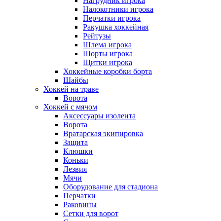
Нагрудник игрока
Налокотники игрока
Перчатки игрока
Ракушка хоккейная
Рейтузы
Шлема игрока
Шорты игрока
Щитки игрока
Хоккейные коробки борта
Шайбы
Хоккей на траве
Ворота
Хоккей с мячом
Аксессуары изолента
Ворота
Вратарская экипировка
Защита
Клюшки
Коньки
Лезвия
Мячи
Оборудование для стадиона
Перчатки
Раковины
Сетки для ворот