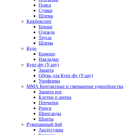
Пояса
Сумки
Шлема
Кикбоксинг
Брюки
Одежда
Трусы
Шлема
Кудо
Кимоно
Накладки
Кунг-фу (У-шу)
Защита
Обувь для Кунг-фу (У-шу)
Униформа
ММА Контактные и смешанные единоборства
Защита ног
Клетки и арены
Перчатки
Ринги
Шингарды
Шорты
Рукопашный бой
Аксессуары