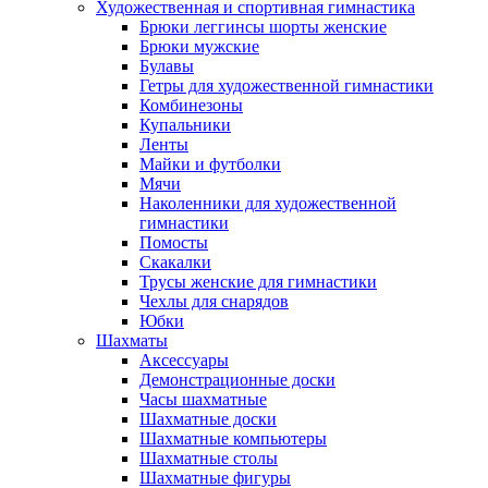
Художественная и спортивная гимнастика
Брюки леггинсы шорты женские
Брюки мужские
Булавы
Гетры для художественной гимнастики
Комбинезоны
Купальники
Ленты
Майки и футболки
Мячи
Наколенники для художественной
гимнастики
Помосты
Скакалки
Трусы женские для гимнастики
Чехлы для снарядов
Юбки
Шахматы
Аксессуары
Демонстрационные доски
Часы шахматные
Шахматные доски
Шахматные компьютеры
Шахматные столы
Шахматные фигуры