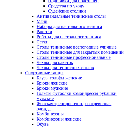
Подставки для полотенец
Средства по уходу
Судейские столики
Антивандальные теннисные столы
Мячи
Наборы для настольного тенниса
Ракетки
Роботы для настольного тенниса
Сетки
Столы теннисные всепогодные уличные
Столы теннисные для закрытых помещений
Столы теннисные профессиональные
Чехлы для ракеток
Чехлы для теннисных столов
Спортивные танцы
Блузы гольфы женские
Брюки женские
Брюки мужские
Гольфы футболки комбидрессы рубашки
мужские
Женская тренировочно-разогревочная
одежда
Комбинезоны
Комбинезоны женские
Обувь