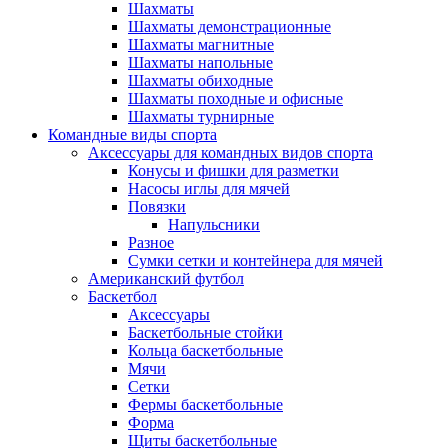
Шахматы
Шахматы демонстрационные
Шахматы магнитные
Шахматы напольные
Шахматы обиходные
Шахматы походные и офисные
Шахматы турнирные
Командные виды спорта
Аксессуары для командных видов спорта
Конусы и фишки для разметки
Насосы иглы для мячей
Повязки
Напульсники
Разное
Сумки сетки и контейнера для мячей
Американский футбол
Баскетбол
Аксессуары
Баскетбольные стойки
Кольца баскетбольные
Мячи
Сетки
Фермы баскетбольные
Форма
Щиты баскетбольные