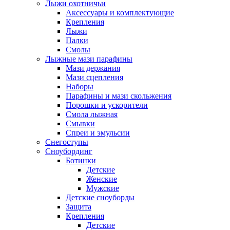
Лыжи охотничьи
Аксессуары и комплектующие
Крепления
Лыжи
Палки
Смолы
Лыжные мази парафины
Мази держания
Мази сцепления
Наборы
Парафины и мази скольжения
Порошки и ускорители
Смола лыжная
Смывки
Спреи и эмульсии
Снегоступы
Сноубординг
Ботинки
Детские
Женские
Мужские
Детские сноуборды
Защита
Крепления
Детские