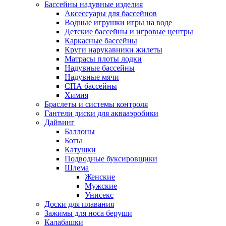
Бассейны надувные изделия
Аксессуары для бассейнов
Водные игрушки игры на воде
Детские бассейны и игровые центры
Каркасные бассейны
Круги нарукавники жилеты
Матрасы плоты лодки
Надувные бассейны
Надувные мячи
СПА бассейны
Химия
Браслеты и системы контроля
Гантели диски для аквааэробики
Дайвинг
Баллоны
Боты
Катушки
Подводные буксировщики
Шлема
Женские
Мужские
Унисекс
Доски для плавания
Зажимы для носа беруши
Калабашки