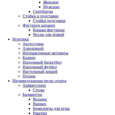
Женские
Мужские
Сноуборды
Стойки и подставки
Cтойки подставки
Фигурное катание
Коньки фигурные
Чехлы для лезвий
Игротека
Аксессуары
Аэрохоккей
Интерактивные автоматы
Казино
Напольный баскетбол
Напольный футбол
Настольный хоккей
Петанк
Индивидуальные виды спорта
Армрестлинг
Столы
Бадминтон
Воланы
Вышки
Комплекты для игры
Ракетки