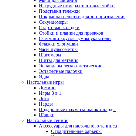
Мячи для метания
Нагрудные номера стартовые майки
Подставки тележки
Покрышки решетки для зон приземления
Секундомеры
Стартовые колодки
Стойки и планки для прыжков
Счетчики кругов тумбы указатели
Флажки хлопушки
Часы пульсометры
Шагомеры
Щиты для метания
Эспандеры легкоатлетические
Эстафетные палочки
Ядра
Настольные игры
Домино
Игры 3 в 1
Лото
Нарды
Подарочные шахматы-шашки-нарды
Шашки
Настольный теннис
Аксессуары для настольного тенниса
Оградительные барьеры