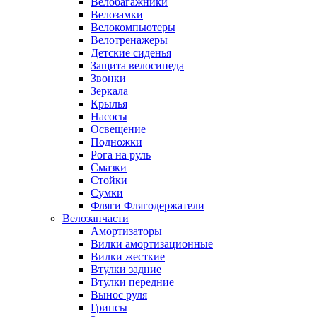
Велобагажники
Велозамки
Велокомпьютеры
Велотренажеры
Детские сиденья
Защита велосипеда
Звонки
Зеркала
Крылья
Насосы
Освещение
Подножки
Рога на руль
Смазки
Стойки
Сумки
Фляги Флягодержатели
Велозапчасти
Амортизаторы
Вилки амортизационные
Вилки жесткие
Втулки задние
Втулки передние
Вынос руля
Грипсы