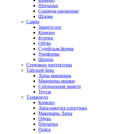
Кимоно
Перчатки
Снаряды насыпные
Шлема
Самбо
Защита ног
Кимоно
Куртки
Обувь
Судейская форма
Униформа
Шорты
Стеновые протекторы
Тайский Бокс
Лапы макивары
Манекены мешки
Специальная защита
Трусы
Таэквондо
Кимоно
Лапа-ракетка хлопушка
Макивары Лапы
Обувь
Перчатки
Пояса