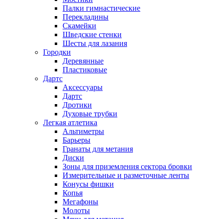
Палки гимнастические
Перекладины
Скамейки
Шведские стенки
Шесты для лазания
Городки
Деревянные
Пластиковые
Дартс
Аксессуары
Дартс
Дротики
Духовые трубки
Легкая атлетика
Альтиметры
Барьеры
Гранаты для метания
Диски
Зоны для приземления сектора бровки
Измерительные и разметочные ленты
Конусы фишки
Копья
Мегафоны
Молоты