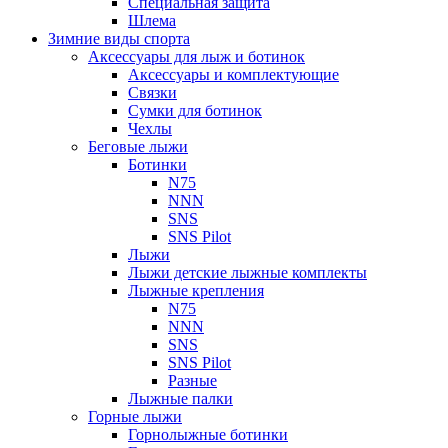
Специальная защита
Шлема
Зимние виды спорта
Аксессуары для лыж и ботинок
Аксессуары и комплектующие
Связки
Сумки для ботинок
Чехлы
Беговые лыжи
Ботинки
N75
NNN
SNS
SNS Pilot
Лыжи
Лыжи детские лыжные комплекты
Лыжные крепления
N75
NNN
SNS
SNS Pilot
Разные
Лыжные палки
Горные лыжи
Горнoлыжные ботинки