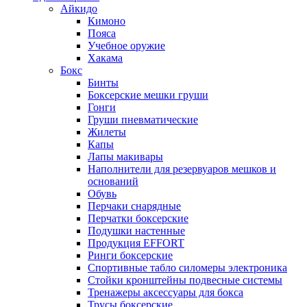
Айкидо
Кимоно
Пояса
Учебное оружие
Хакама
Бокс
Бинты
Боксерские мешки груши
Гонги
Груши пневматические
Жилеты
Капы
Лапы макивары
Наполнители для резервуаров мешков и
оснований
Обувь
Перчаки снарядные
Перчатки боксерские
Подушки настенные
Продукция EFFORT
Ринги боксерские
Спортивные табло силомеры электроника
Стойки кронштейны подвесные системы
Тренажеры аксессуары для бокса
Трусы боксерские