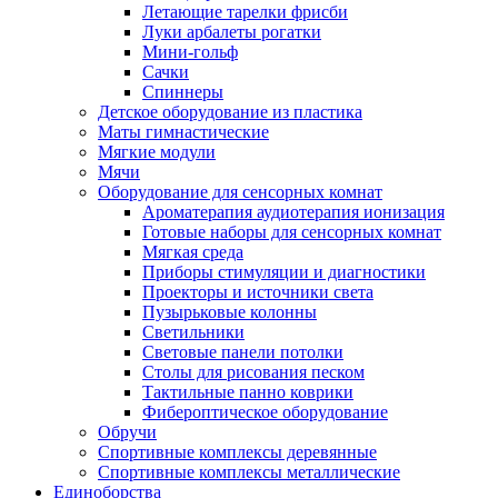
Летающие тарелки фрисби
Луки арбалеты рогатки
Мини-гольф
Сачки
Спиннеры
Детское оборудование из пластика
Маты гимнастические
Мягкие модули
Мячи
Оборудование для сенсорных комнат
Ароматерапия аудиотерапия ионизация
Готовые наборы для сенсорных комнат
Мягкая среда
Приборы стимуляции и диагностики
Проекторы и источники света
Пузырьковые колонны
Светильники
Световые панели потолки
Столы для рисования песком
Тактильные панно коврики
Фибероптическое оборудование
Обручи
Спортивные комплексы деревянные
Спортивные комплексы металлические
Единоборства