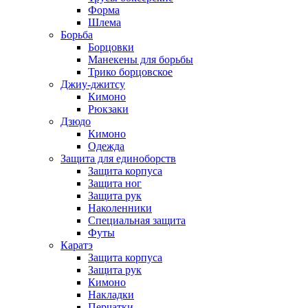
Форма
Шлема
Борьба
Борцовки
Манекены для борьбы
Трико борцовское
Джиу-джитсу
Кимоно
Рюкзаки
Дзюдо
Кимоно
Одежда
Защита для единоборств
Защита корпуса
Защита ног
Защита рук
Наколенники
Специальная защита
Футы
Каратэ
Защита корпуса
Защита рук
Кимоно
Накладки
Перчатки