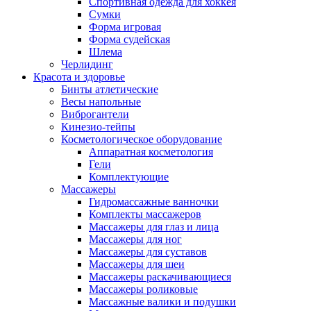
Спортивная одежда для хоккея
Сумки
Форма игровая
Форма судейская
Шлема
Черлидинг
Красота и здоровье
Бинты атлетические
Весы напольные
Виброгантели
Кинезио-тейпы
Косметологическое оборудование
Аппаратная косметология
Гели
Комплектующие
Массажеры
Гидромассажные ванночки
Комплекты массажеров
Массажеры для глаз и лица
Массажеры для ног
Массажеры для суставов
Массажеры для шеи
Массажеры раскачивающиеся
Массажеры роликовые
Массажные валики и подушки