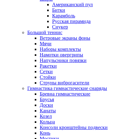
Американский пул
Битки
Карамболь
Русская пирамида
Снукер
Большой теннис
Ветровые экраны фоны
Мячи
Наборы комплекты
Намотки овергрипы
Напульсники повязки
Ракетки
Сетки
Стойки
Струны виброгасители
Гимнастика гимнастические снаряды
Бревна гимнастические
Брусья
Доски
Канаты
Козел
Кольца
Консоли кронштейны подвески
Конь
Мостики