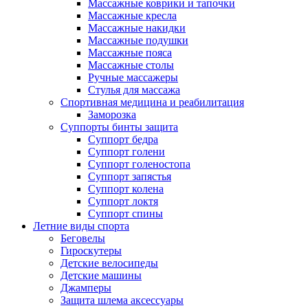
Массажные коврики и тапочки
Массажные кресла
Массажные накидки
Массажные подушки
Массажные пояса
Массажные столы
Ручные массажеры
Стулья для массажа
Спортивная медицина и реабилитация
Заморозка
Суппорты бинты защита
Суппорт бедра
Суппорт голени
Суппорт голеностопа
Суппорт запястья
Суппорт колена
Суппорт локтя
Суппорт спины
Летние виды спорта
Беговелы
Гироскутеры
Детские велосипеды
Детские машины
Джамперы
Защита шлема аксессуары