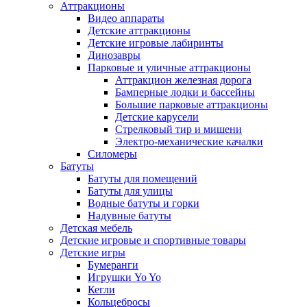
Аттракционы
Видео аппараты
Детские аттракционы
Детские игровые лабиринты
Динозавры
Парковые и уличные аттракционы
Аттракцион железная дорога
Бамперные лодки и бассейны
Большие парковые аттракционы
Детские карусели
Стрелковый тир и мишени
Электро-механические качалки
Силомеры
Батуты
Батуты для помещений
Батуты для улицы
Водные батуты и горки
Надувные батуты
Детская мебель
Детские игровые и спортивные товары
Детские игры
Бумеранги
Игрушки Yo Yo
Кегли
Кольцебросы