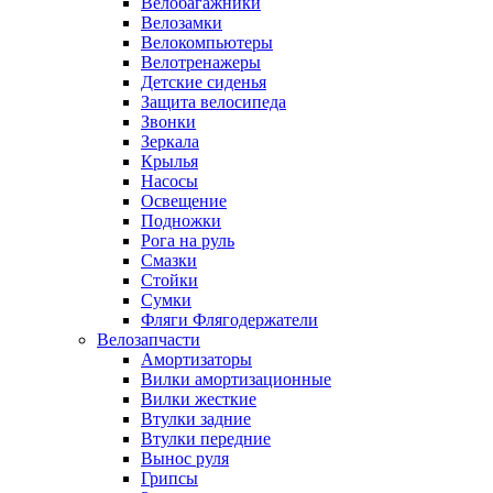
Велобагажники
Велозамки
Велокомпьютеры
Велотренажеры
Детские сиденья
Защита велосипеда
Звонки
Зеркала
Крылья
Насосы
Освещение
Подножки
Рога на руль
Смазки
Стойки
Сумки
Фляги Флягодержатели
Велозапчасти
Амортизаторы
Вилки амортизационные
Вилки жесткие
Втулки задние
Втулки передние
Вынос руля
Грипсы