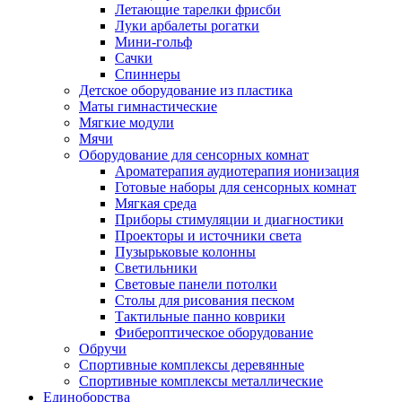
Летающие тарелки фрисби
Луки арбалеты рогатки
Мини-гольф
Сачки
Спиннеры
Детское оборудование из пластика
Маты гимнастические
Мягкие модули
Мячи
Оборудование для сенсорных комнат
Ароматерапия аудиотерапия ионизация
Готовые наборы для сенсорных комнат
Мягкая среда
Приборы стимуляции и диагностики
Проекторы и источники света
Пузырьковые колонны
Светильники
Световые панели потолки
Столы для рисования песком
Тактильные панно коврики
Фибероптическое оборудование
Обручи
Спортивные комплексы деревянные
Спортивные комплексы металлические
Единоборства