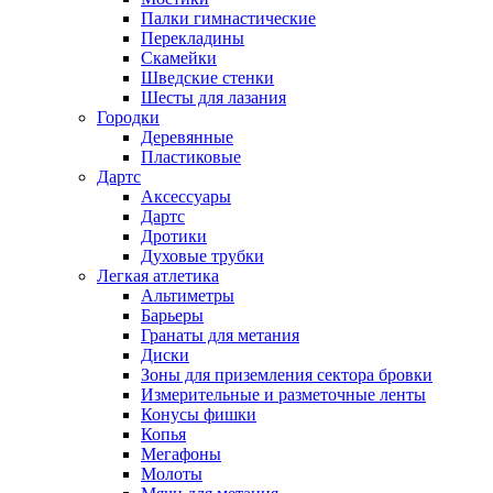
Палки гимнастические
Перекладины
Скамейки
Шведские стенки
Шесты для лазания
Городки
Деревянные
Пластиковые
Дартс
Аксессуары
Дартс
Дротики
Духовые трубки
Легкая атлетика
Альтиметры
Барьеры
Гранаты для метания
Диски
Зоны для приземления сектора бровки
Измерительные и разметочные ленты
Конусы фишки
Копья
Мегафоны
Молоты