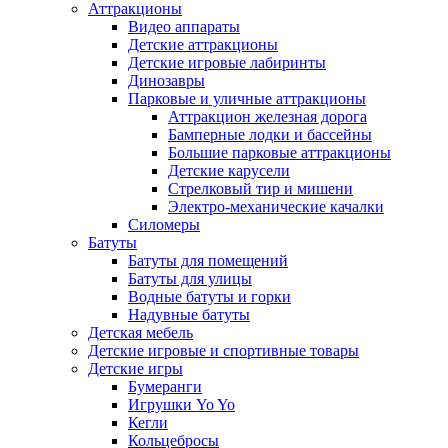
Аттракционы
Видео аппараты
Детские аттракционы
Детские игровые лабиринты
Динозавры
Парковые и уличные аттракционы
Аттракцион железная дорога
Бамперные лодки и бассейны
Большие парковые аттракционы
Детские карусели
Стрелковый тир и мишени
Электро-механические качалки
Силомеры
Батуты
Батуты для помещений
Батуты для улицы
Водные батуты и горки
Надувные батуты
Детская мебель
Детские игровые и спортивные товары
Детские игры
Бумеранги
Игрушки Yo Yo
Кегли
Кольцебросы