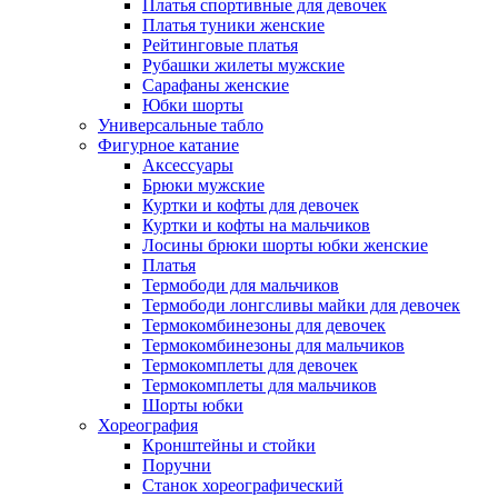
Платья спортивные для девочек
Платья туники женские
Рейтинговые платья
Рубашки жилеты мужские
Сарафаны женские
Юбки шорты
Универсальные табло
Фигурное катание
Аксессуары
Брюки мужские
Куртки и кофты для девочек
Куртки и кофты на мальчиков
Лосины брюки шорты юбки женские
Платья
Термободи для мальчиков
Термободи лонгсливы майки для девочек
Термокомбинезоны для девочек
Термокомбинезоны для мальчиков
Термокомплеты для девочек
Термокомплеты для мальчиков
Шорты юбки
Хореография
Кронштейны и стойки
Поручни
Станок хореографический