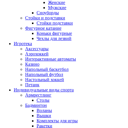
Женские
Мужские
Сноуборды
Стойки и подставки
Cтойки подставки
Фигурное катание
Коньки фигурные
Чехлы для лезвий
Игротека
Аксессуары
Аэрохоккей
Интерактивные автоматы
Казино
Напольный баскетбол
Напольный футбол
Настольный хоккей
Петанк
Индивидуальные виды спорта
Армрестлинг
Столы
Бадминтон
Воланы
Вышки
Комплекты для игры
Ракетки