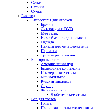
Сетки
Стойки
Сумки
Бильярд
Аксессуары для игроков
Брелки
Литература и DVD
Мел тальк
Наклейки насадки вставки
Одежда
Пеналы для мела держатели
Перчатки
Тренажеры обучение
Бильярдные столы
Американский пул
Бильярдные коллекции
Коммерческие столы
Мини-бильярд
Русская пирамида
Снукер
Фабрика Старт
Любительские столы
Все для столов
Плиты
Покрывала чехлы столешницы