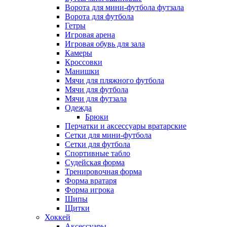
Ворота для мини-футбола футзала
Ворота для футбола
Гетры
Игровая арена
Игровая обувь для зала
Камеры
Кроссовки
Манишки
Мячи для пляжного футбола
Мячи для футбола
Мячи для футзала
Одежда
Брюки
Перчатки и аксессуары вратарские
Сетки для мини-футбола
Сетки для футбола
Спортивные табло
Судейская форма
Тренировочная форма
Форма вратаря
Форма игрока
Шипы
Щитки
Хоккей
Аксессуары