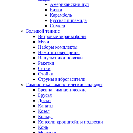
Американский пул
Битки
Карамболь
Русская пирамида
Снукер
Большой теннис
Ветровые экраны фоны
Мячи
Наборы комплекты
Намотки овергрипы
Напульсники повязки
Ракетки
Сетки
Стойки
Струны виброгасители
Гимнастика гимнастические снаряды
Бревна гимнастические
Брусья
Доски
Канаты
Козел
Кольца
Консоли кронштейны подвески
Конь
Мостики