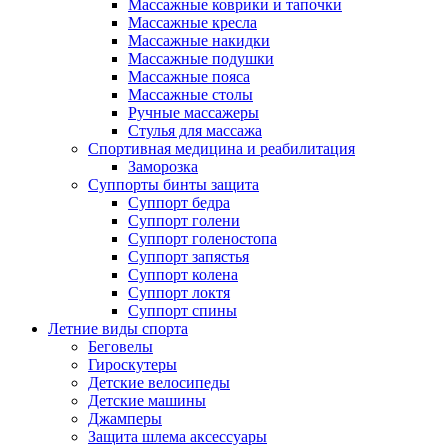
Массажные коврики и тапочки
Массажные кресла
Массажные накидки
Массажные подушки
Массажные пояса
Массажные столы
Ручные массажеры
Стулья для массажа
Спортивная медицина и реабилитация
Заморозка
Суппорты бинты защита
Суппорт бедра
Суппорт голени
Суппорт голеностопа
Суппорт запястья
Суппорт колена
Суппорт локтя
Суппорт спины
Летние виды спорта
Беговелы
Гироскутеры
Детские велосипеды
Детские машины
Джамперы
Защита шлема аксессуары