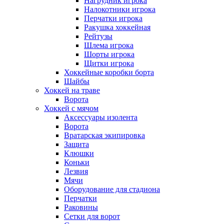
Нагрудник игрока
Налокотники игрока
Перчатки игрока
Ракушка хоккейная
Рейтузы
Шлема игрока
Шорты игрока
Щитки игрока
Хоккейные коробки борта
Шайбы
Хоккей на траве
Ворота
Хоккей с мячом
Аксессуары изолента
Ворота
Вратарская экипировка
Защита
Клюшки
Коньки
Лезвия
Мячи
Оборудование для стадиона
Перчатки
Раковины
Сетки для ворот