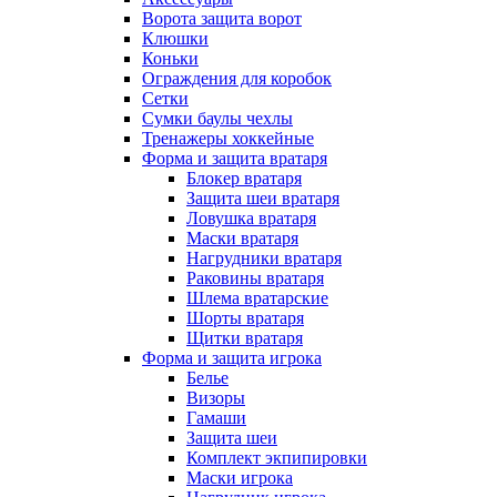
Ворота защита ворот
Клюшки
Коньки
Ограждения для коробок
Сетки
Сумки баулы чехлы
Тренажеры хоккейные
Форма и защита вратаря
Блокер вратаря
Защита шеи вратаря
Ловушка вратаря
Маски вратаря
Нагрудники вратаря
Раковины вратаря
Шлема вратарские
Шорты вратаря
Щитки вратаря
Форма и защита игрока
Белье
Визоры
Гамаши
Защита шеи
Комплект экпипировки
Маски игрока