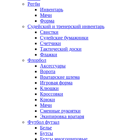
Регби
Инвентарь
Мячи
Форма
Судейский и тренерский инвентарь
Свистки
Судейские бумажники
Счетчики
Тактический доски
Флажки
Флорбол
Аксессуары
Ворота
Вратарские шлема
Игровая форма
Клюшки
Кроссовки
Крюки
Мячи
Сменные рукоятки
Экипировка вратаря
Футбол футзал
Белье
Бутсы
Бутсы многошиповые