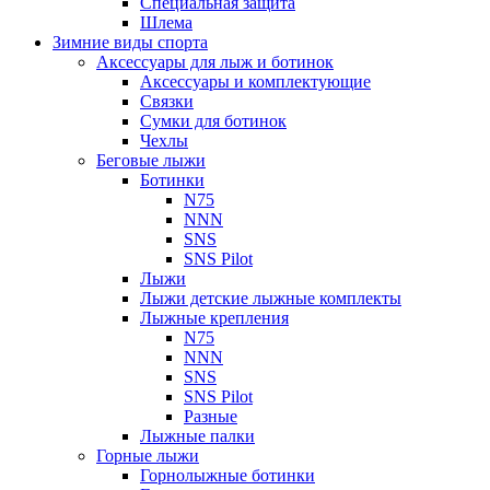
Специальная защита
Шлема
Зимние виды спорта
Аксессуары для лыж и ботинок
Аксессуары и комплектующие
Связки
Сумки для ботинок
Чехлы
Беговые лыжи
Ботинки
N75
NNN
SNS
SNS Pilot
Лыжи
Лыжи детские лыжные комплекты
Лыжные крепления
N75
NNN
SNS
SNS Pilot
Разные
Лыжные палки
Горные лыжи
Горнoлыжные ботинки