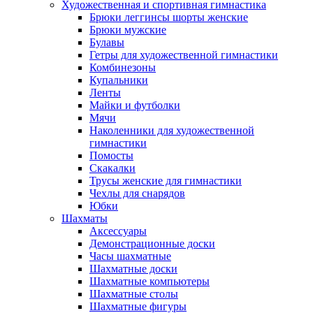
Художественная и спортивная гимнастика
Брюки леггинсы шорты женские
Брюки мужские
Булавы
Гетры для художественной гимнастики
Комбинезоны
Купальники
Ленты
Майки и футболки
Мячи
Наколенники для художественной
гимнастики
Помосты
Скакалки
Трусы женские для гимнастики
Чехлы для снарядов
Юбки
Шахматы
Аксессуары
Демонстрационные доски
Часы шахматные
Шахматные доски
Шахматные компьютеры
Шахматные столы
Шахматные фигуры