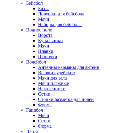
Бейсбол
Биты
Ловушки для бейсбола
Мячи
Наборы для бейсбола
Водное поло
Ворота
Купальники
Мячи
Плавки
Шапочки
Волейбол
Антенны карманы для антенн
Вышки судейские
Мячи для зала
Мячи пляжные
Наколенники
Сетки
Стойки разметка для полей
Форма
Гандбол
Мячи
Сетки
Форма
Лапта