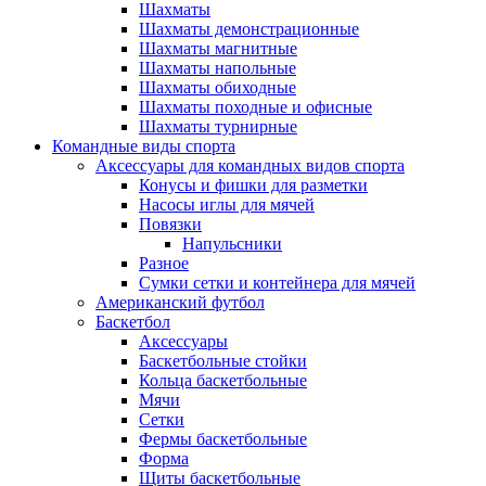
Шахматы
Шахматы демонстрационные
Шахматы магнитные
Шахматы напольные
Шахматы обиходные
Шахматы походные и офисные
Шахматы турнирные
Командные виды спорта
Аксессуары для командных видов спорта
Конусы и фишки для разметки
Насосы иглы для мячей
Повязки
Напульсники
Разное
Сумки сетки и контейнера для мячей
Американский футбол
Баскетбол
Аксессуары
Баскетбольные стойки
Кольца баскетбольные
Мячи
Сетки
Фермы баскетбольные
Форма
Щиты баскетбольные