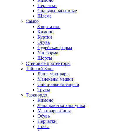
Кимоно
Перчатки
Снаряды насыпные
Шлема
Самбо
Защита ног
Кимоно
Куртки
Обувь
Судейская форма
Униформа
Шорты
Стеновые протекторы
Тайский Бокс
Лапы макивары
Манекены мешки
Специальная защита
Трусы
Таэквондо
Кимоно
Лапа-ракетка хлопушка
Макивары Лапы
Обувь
Перчатки
Пояса