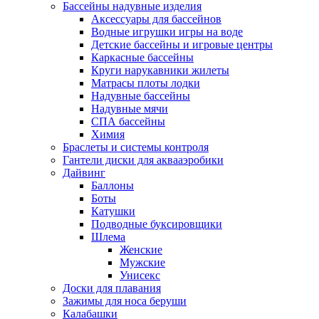
Бассейны надувные изделия
Аксессуары для бассейнов
Водные игрушки игры на воде
Детские бассейны и игровые центры
Каркасные бассейны
Круги нарукавники жилеты
Матрасы плоты лодки
Надувные бассейны
Надувные мячи
СПА бассейны
Химия
Браслеты и системы контроля
Гантели диски для аквааэробики
Дайвинг
Баллоны
Боты
Катушки
Подводные буксировщики
Шлема
Женские
Мужские
Унисекс
Доски для плавания
Зажимы для носа беруши
Калабашки