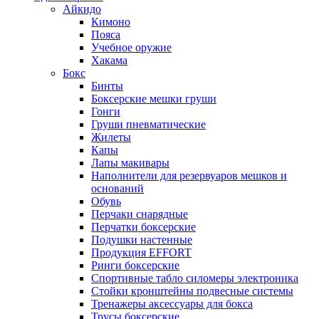
Айкидо
Кимоно
Пояса
Учебное оружие
Хакама
Бокс
Бинты
Боксерские мешки груши
Гонги
Груши пневматические
Жилеты
Капы
Лапы макивары
Наполнители для резервуаров мешков и
оснований
Обувь
Перчаки снарядные
Перчатки боксерские
Подушки настенные
Продукция EFFORT
Ринги боксерские
Спортивные табло силомеры электроника
Стойки кронштейны подвесные системы
Тренажеры аксессуары для бокса
Трусы боксерские