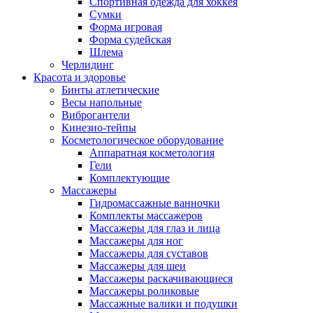
Спортивная одежда для хоккея
Сумки
Форма игровая
Форма судейская
Шлема
Черлидинг
Красота и здоровье
Бинты атлетические
Весы напольные
Виброгантели
Кинезио-тейпы
Косметологическое оборудование
Аппаратная косметология
Гели
Комплектующие
Массажеры
Гидромассажные ванночки
Комплекты массажеров
Массажеры для глаз и лица
Массажеры для ног
Массажеры для суставов
Массажеры для шеи
Массажеры раскачивающиеся
Массажеры роликовые
Массажные валики и подушки