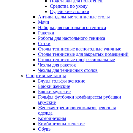
Подставки для полотенец
Средства по уходу
Судейские столики
Антивандальные теннисные столы
Мячи
Наборы для настольного тенниса
Ракетки
Роботы для настольного тенниса
Сетки
Столы теннисные всепогодные уличные
Столы теннисные для закрытых помещений
Столы теннисные профессиональные
Чехлы для ракеток
Чехлы для теннисных столов
Спортивные танцы
Блузы гольфы женские
Брюки женские
Брюки мужские
Гольфы футболки комбидрессы рубашки
мужские
Женская тренировочно-разогревочная
одежда
Комбинезоны
Комбинезоны женские
Обувь