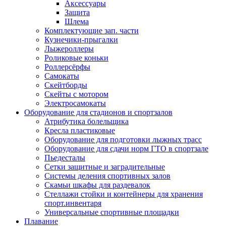
Аксессуары
Защита
Шлема
Комплектующие зап. части
Кузнечики-прыгалки
Лыжероллеры
Роликовые коньки
Роллерсёрфы
Самокаты
Скейтборды
Скейты с мотором
Электросамокаты
Оборудование для стадионов и спортзалов
Атрибутика болельщика
Кресла пластиковые
Оборудование для подготовки лыжных трасс
Оборудование для сдачи норм ГТО в спортзале
Пьедесталы
Сетки защитные и заградительные
Системы деления спортивных залов
Скамьи шкафы для раздевалок
Стеллажи стойки и контейнеры для хранения
спорт.инвентаря
Универсальные спортивные площадки
Плавание