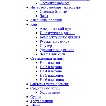
Элементы каркаса
Интерьер сувениры аксессуары
Столики барные
Часы
Киевницы полочки
Кии
Американский пул
Инструменты для кия
Комплектующие для кия
Русская пирамида
Снукер
Удлинители для киев
Чехлы для киев
Светильники лампы
На 1 плафон
На 3 плафона
На 4 плафона
На 5 плафонов
На 6 плафонов
Системы учета времени
Средства по уходу
Уход за кием
Сукно
Треугольники
Шары