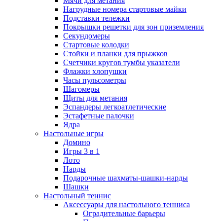
Мячи для метания
Нагрудные номера стартовые майки
Подставки тележки
Покрышки решетки для зон приземления
Секундомеры
Стартовые колодки
Стойки и планки для прыжков
Счетчики кругов тумбы указатели
Флажки хлопушки
Часы пульсометры
Шагомеры
Щиты для метания
Эспандеры легкоатлетические
Эстафетные палочки
Ядра
Настольные игры
Домино
Игры 3 в 1
Лото
Нарды
Подарочные шахматы-шашки-нарды
Шашки
Настольный теннис
Аксессуары для настольного тенниса
Оградительные барьеры