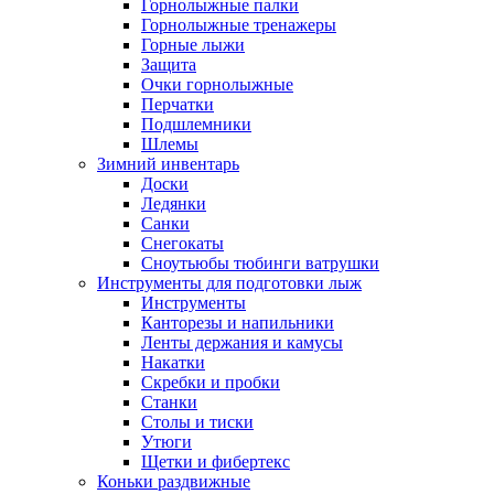
Горнолыжные палки
Горнолыжные тренажеры
Горные лыжи
Защита
Очки горнолыжные
Перчатки
Подшлемники
Шлемы
Зимний инвентарь
Доски
Ледянки
Санки
Снегокаты
Сноутьюбы тюбинги ватрушки
Инструменты для подготовки лыж
Инструменты
Канторезы и напильники
Ленты держания и камусы
Накатки
Скребки и пробки
Станки
Столы и тиски
Утюги
Щетки и фибертекс
Коньки раздвижные