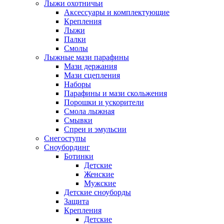
Лыжи охотничьи
Аксессуары и комплектующие
Крепления
Лыжи
Палки
Смолы
Лыжные мази парафины
Мази держания
Мази сцепления
Наборы
Парафины и мази скольжения
Порошки и ускорители
Смола лыжная
Смывки
Спреи и эмульсии
Снегоступы
Сноубординг
Ботинки
Детские
Женские
Мужские
Детские сноуборды
Защита
Крепления
Детские