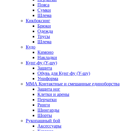
Пояса
Сумки
Шлема
Кикбоксинг
Брюки
Одежда
Трусы
Шлема
Кудо
Кимоно
Накладки
Кунг-фу (У-шу)
Защита
Обувь для Кунг-фу (У-шу)
Униформа
ММА Контактные и смешанные единоборства
Защита ног
Клетки и арены
Перчатки
Ринги
Шингарды
Шорты
Рукопашный бой
Аксессуары