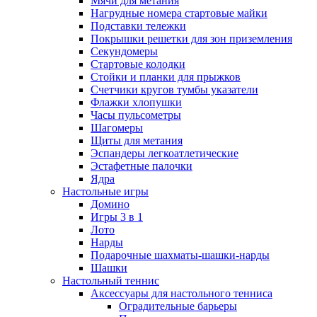
Мячи для метания
Нагрудные номера стартовые майки
Подставки тележки
Покрышки решетки для зон приземления
Секундомеры
Стартовые колодки
Стойки и планки для прыжков
Счетчики кругов тумбы указатели
Флажки хлопушки
Часы пульсометры
Шагомеры
Щиты для метания
Эспандеры легкоатлетические
Эстафетные палочки
Ядра
Настольные игры
Домино
Игры 3 в 1
Лото
Нарды
Подарочные шахматы-шашки-нарды
Шашки
Настольный теннис
Аксессуары для настольного тенниса
Оградительные барьеры