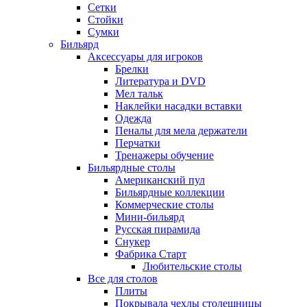
Сетки
Стойки
Сумки
Бильярд
Аксессуары для игроков
Брелки
Литература и DVD
Мел тальк
Наклейки насадки вставки
Одежда
Пеналы для мела держатели
Перчатки
Тренажеры обучение
Бильярдные столы
Американский пул
Бильярдные коллекции
Коммерческие столы
Мини-бильярд
Русская пирамида
Снукер
Фабрика Старт
Любительские столы
Все для столов
Плиты
Покрывала чехлы столешницы