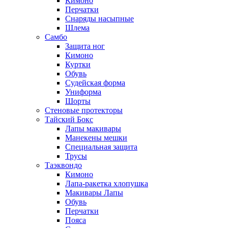
Кимоно
Перчатки
Снаряды насыпные
Шлема
Самбо
Защита ног
Кимоно
Куртки
Обувь
Судейская форма
Униформа
Шорты
Стеновые протекторы
Тайский Бокс
Лапы макивары
Манекены мешки
Специальная защита
Трусы
Таэквондо
Кимоно
Лапа-ракетка хлопушка
Макивары Лапы
Обувь
Перчатки
Пояса