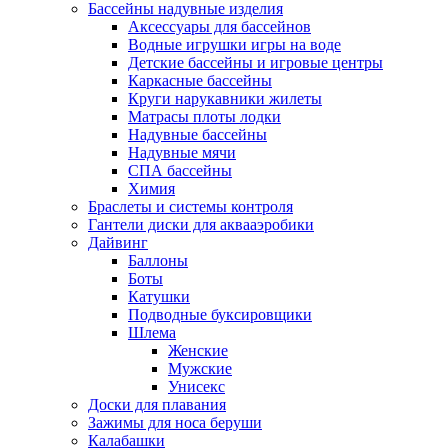
Бассейны надувные изделия
Аксессуары для бассейнов
Водные игрушки игры на воде
Детские бассейны и игровые центры
Каркасные бассейны
Круги нарукавники жилеты
Матрасы плоты лодки
Надувные бассейны
Надувные мячи
СПА бассейны
Химия
Браслеты и системы контроля
Гантели диски для аквааэробики
Дайвинг
Баллоны
Боты
Катушки
Подводные буксировщики
Шлема
Женские
Мужские
Унисекс
Доски для плавания
Зажимы для носа беруши
Калабашки