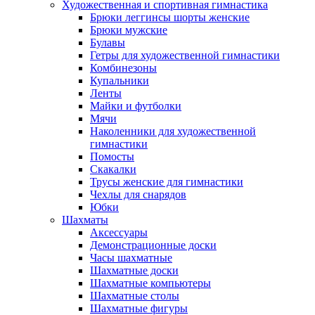
Художественная и спортивная гимнастика
Брюки леггинсы шорты женские
Брюки мужские
Булавы
Гетры для художественной гимнастики
Комбинезоны
Купальники
Ленты
Майки и футболки
Мячи
Наколенники для художественной
гимнастики
Помосты
Скакалки
Трусы женские для гимнастики
Чехлы для снарядов
Юбки
Шахматы
Аксессуары
Демонстрационные доски
Часы шахматные
Шахматные доски
Шахматные компьютеры
Шахматные столы
Шахматные фигуры