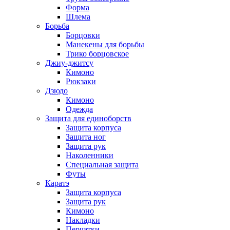
Форма
Шлема
Борьба
Борцовки
Манекены для борьбы
Трико борцовское
Джиу-джитсу
Кимоно
Рюкзаки
Дзюдо
Кимоно
Одежда
Защита для единоборств
Защита корпуса
Защита ног
Защита рук
Наколенники
Специальная защита
Футы
Каратэ
Защита корпуса
Защита рук
Кимоно
Накладки
Перчатки