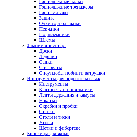
Горнолыжные палки
Горнолыжные тренажеры
Горные лыжи
Защита
Очки горнолыжные
Перчатки
Подшлемники
Шлемы
Зимний инвентарь
Доски
Ледянки
Санки
Снегокаты
Сноутьюбы тюбинги ватрушки
Инструменты для подготовки лыж
Инструменты
Канторезы и напильники
Ленты держания и камусы
Накатки
Скребки и пробки
Станки
Столы и тиски
Утюги
Щетки и фибертекс
Коньки раздвижные