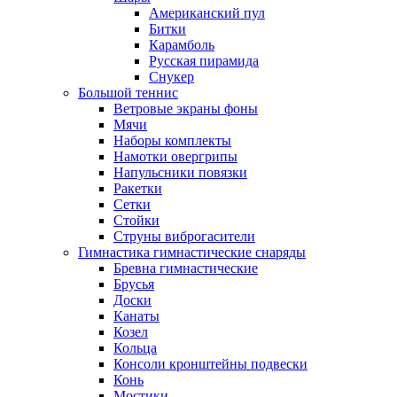
Американский пул
Битки
Карамболь
Русская пирамида
Снукер
Большой теннис
Ветровые экраны фоны
Мячи
Наборы комплекты
Намотки овергрипы
Напульсники повязки
Ракетки
Сетки
Стойки
Струны виброгасители
Гимнастика гимнастические снаряды
Бревна гимнастические
Брусья
Доски
Канаты
Козел
Кольца
Консоли кронштейны подвески
Конь
Мостики