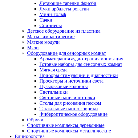
Летающие тарелки фрисби
Луки арбалеты рогатки
Мини-гольф
Сачки
Спиннеры
Детское оборудование из пластика
Маты гимнастические
Мягкие модули
Мячи
Оборудование для сенсорных комнат
Ароматерапия аудиотерапия ионизация
Готовые наборы для сенсорных комнат
Мягкая среда
Приборы стимуляции и диагностики
Проекторы и источники света
Пузырьковые колонны
Светильники
Световые панели потолки
Столы для рисования песком
Тактильные панно коврики
Фибероптическое оборудование
Обручи
Спортивные комплексы деревянные
Спортивные комплексы металлические
Единоборства