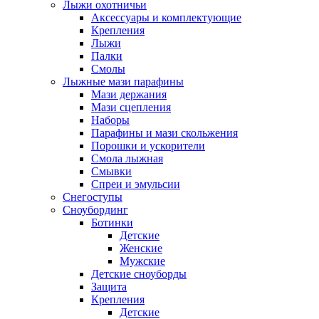
Лыжи охотничьи
Аксессуары и комплектующие
Крепления
Лыжи
Палки
Смолы
Лыжные мази парафины
Мази держания
Мази сцепления
Наборы
Парафины и мази скольжения
Порошки и ускорители
Смола лыжная
Смывки
Спреи и эмульсии
Снегоступы
Сноубординг
Ботинки
Детские
Женские
Мужские
Детские сноуборды
Защита
Крепления
Детские