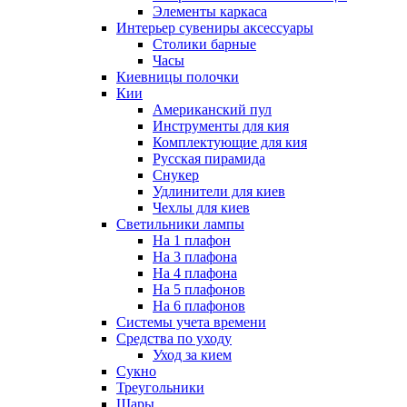
Элементы каркаса
Интерьер сувениры аксессуары
Столики барные
Часы
Киевницы полочки
Кии
Американский пул
Инструменты для кия
Комплектующие для кия
Русская пирамида
Снукер
Удлинители для киев
Чехлы для киев
Светильники лампы
На 1 плафон
На 3 плафона
На 4 плафона
На 5 плафонов
На 6 плафонов
Системы учета времени
Средства по уходу
Уход за кием
Сукно
Треугольники
Шары