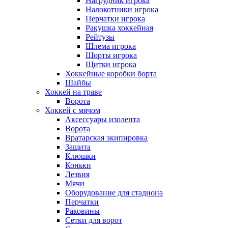
Нагрудник игрока
Налокотники игрока
Перчатки игрока
Ракушка хоккейная
Рейтузы
Шлема игрока
Шорты игрока
Щитки игрока
Хоккейные коробки борта
Шайбы
Хоккей на траве
Ворота
Хоккей с мячом
Аксессуары изолента
Ворота
Вратарская экипировка
Защита
Клюшки
Коньки
Лезвия
Мячи
Оборудование для стадиона
Перчатки
Раковины
Сетки для ворот