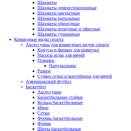
Шахматы
Шахматы демонстрационные
Шахматы магнитные
Шахматы напольные
Шахматы обиходные
Шахматы походные и офисные
Шахматы турнирные
Командные виды спорта
Аксессуары для командных видов спорта
Конусы и фишки для разметки
Насосы иглы для мячей
Повязки
Напульсники
Разное
Сумки сетки и контейнера для мячей
Американский футбол
Баскетбол
Аксессуары
Баскетбольные стойки
Кольца баскетбольные
Мячи
Сетки
Фермы баскетбольные
Форма
Щиты баскетбольные