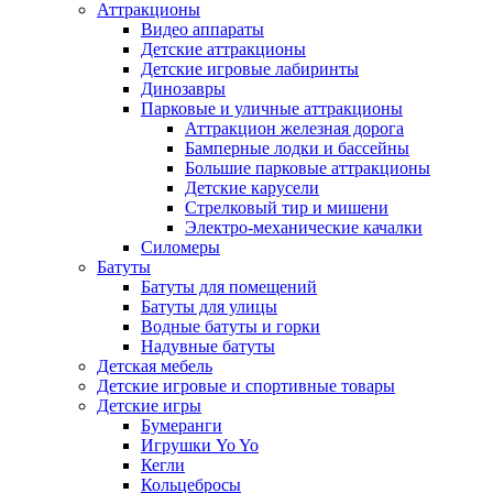
Аттракционы
Видео аппараты
Детские аттракционы
Детские игровые лабиринты
Динозавры
Парковые и уличные аттракционы
Аттракцион железная дорога
Бамперные лодки и бассейны
Большие парковые аттракционы
Детские карусели
Стрелковый тир и мишени
Электро-механические качалки
Силомеры
Батуты
Батуты для помещений
Батуты для улицы
Водные батуты и горки
Надувные батуты
Детская мебель
Детские игровые и спортивные товары
Детские игры
Бумеранги
Игрушки Yo Yo
Кегли
Кольцебросы