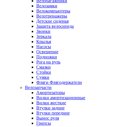
Велобагажники
Велозамки
Велокомпьютеры
Велотренажеры
Детские сиденья
Защита велосипеда
Звонки
Зеркала
Крылья
Насосы
Освещение
Подножки
Рога на руль
Смазки
Стойки
Сумки
Фляги Флягодержатели
Велозапчасти
Амортизаторы
Вилки амортизационные
Вилки жесткие
Втулки задние
Втулки передние
Вынос руля
Грипсы