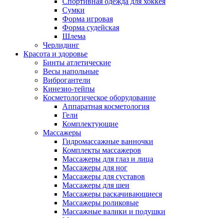
Спортивная одежда для хоккея
Сумки
Форма игровая
Форма судейская
Шлема
Черлидинг
Красота и здоровье
Бинты атлетические
Весы напольные
Виброгантели
Кинезио-тейпы
Косметологическое оборудование
Аппаратная косметология
Гели
Комплектующие
Массажеры
Гидромассажные ванночки
Комплекты массажеров
Массажеры для глаз и лица
Массажеры для ног
Массажеры для суставов
Массажеры для шеи
Массажеры раскачивающиеся
Массажеры роликовые
Массажные валики и подушки