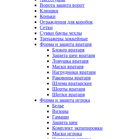
Ворота защита ворот
Клюшки
Коньки
Ограждения для коробок
Сетки
Сумки баулы чехлы
Тренажеры хоккейные
Форма и защита вратаря
Блокер вратаря
Защита шеи вратаря
Ловушка вратаря
Маски вратаря
Нагрудники вратаря
Раковины вратаря
Шлема вратарские
Шорты вратаря
Щитки вратаря
Форма и защита игрока
Белье
Визоры
Гамаши
Защита шеи
Комплект экпипировки
Маски игрока