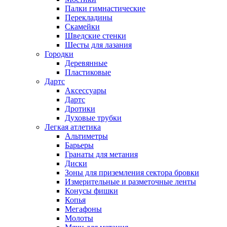
Палки гимнастические
Перекладины
Скамейки
Шведские стенки
Шесты для лазания
Городки
Деревянные
Пластиковые
Дартс
Аксессуары
Дартс
Дротики
Духовые трубки
Легкая атлетика
Альтиметры
Барьеры
Гранаты для метания
Диски
Зоны для приземления сектора бровки
Измерительные и разметочные ленты
Конусы фишки
Копья
Мегафоны
Молоты