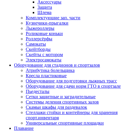
Аксессуары
Защита
Шлема
Комплектующие зап. части
Кузнечики-прыгалки
Лыжероллеры
Роликовые коньки
Роллерсёрфы
Самокаты
Скейтборды
Скейты с мотором
Электросамокаты
Оборудование для стадионов и спортзалов
Атрибутика болельщика
Кресла пластиковые
Оборудование для подготовки лыжных трасс
Оборудование для сдачи норм ГТО в спортзале
Пьедесталы
Сетки защитные и заградительные
Системы деления спортивных залов
Скамьи шкафы для раздевалок
Стеллажи стойки и контейнеры для хранения
спорт.инвентаря
Универсальные спортивные площадки
Плавание