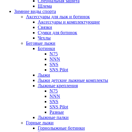
Специальная защита
Шлема
Зимние виды спорта
Аксессуары для лыж и ботинок
Аксессуары и комплектующие
Связки
Сумки для ботинок
Чехлы
Беговые лыжи
Ботинки
N75
NNN
SNS
SNS Pilot
Лыжи
Лыжи детские лыжные комплекты
Лыжные крепления
N75
NNN
SNS
SNS Pilot
Разные
Лыжные палки
Горные лыжи
Горнoлыжные ботинки