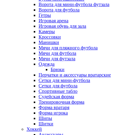
Ворота для мини-футбола футзала
Ворота для футбола
Гетры
Игровая арена
Игровая обувь для зала
Камеры
Кроссовки
Манишки
Мячи для пляжного футбола
Мячи для футбола
Мячи для футзала
Одежда
Брюки
Перчатки и аксессуары вратарские
Сетки для мини-футбола
Сетки для футбола
Спортивные табло
Судейская форма
Тренировочная форма
Форма вратаря
Форма игрока
Шипы
Щитки
Хоккей
Аксессуары