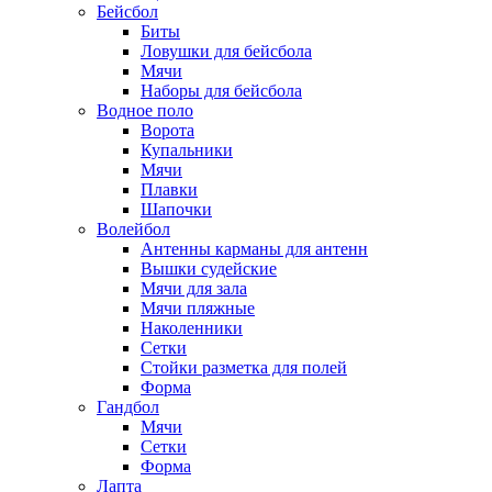
Бейсбол
Биты
Ловушки для бейсбола
Мячи
Наборы для бейсбола
Водное поло
Ворота
Купальники
Мячи
Плавки
Шапочки
Волейбол
Антенны карманы для антенн
Вышки судейские
Мячи для зала
Мячи пляжные
Наколенники
Сетки
Стойки разметка для полей
Форма
Гандбол
Мячи
Сетки
Форма
Лапта