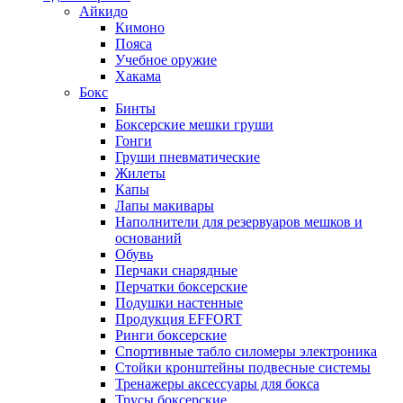
Айкидо
Кимоно
Пояса
Учебное оружие
Хакама
Бокс
Бинты
Боксерские мешки груши
Гонги
Груши пневматические
Жилеты
Капы
Лапы макивары
Наполнители для резервуаров мешков и
оснований
Обувь
Перчаки снарядные
Перчатки боксерские
Подушки настенные
Продукция EFFORT
Ринги боксерские
Спортивные табло силомеры электроника
Стойки кронштейны подвесные системы
Тренажеры аксессуары для бокса
Трусы боксерские