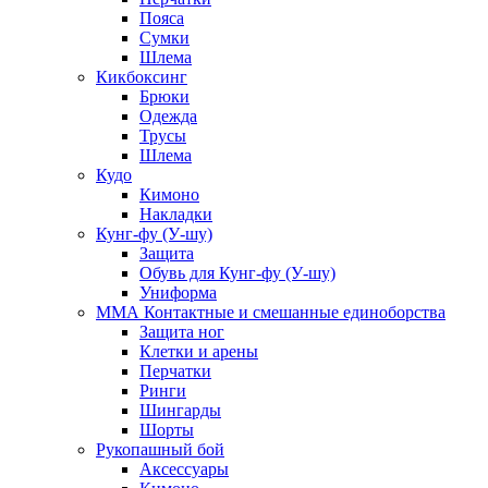
Пояса
Сумки
Шлема
Кикбоксинг
Брюки
Одежда
Трусы
Шлема
Кудо
Кимоно
Накладки
Кунг-фу (У-шу)
Защита
Обувь для Кунг-фу (У-шу)
Униформа
ММА Контактные и смешанные единоборства
Защита ног
Клетки и арены
Перчатки
Ринги
Шингарды
Шорты
Рукопашный бой
Аксессуары