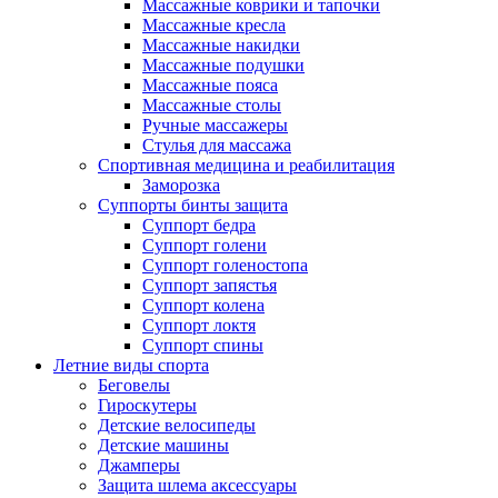
Массажные коврики и тапочки
Массажные кресла
Массажные накидки
Массажные подушки
Массажные пояса
Массажные столы
Ручные массажеры
Стулья для массажа
Спортивная медицина и реабилитация
Заморозка
Суппорты бинты защита
Суппорт бедра
Суппорт голени
Суппорт голеностопа
Суппорт запястья
Суппорт колена
Суппорт локтя
Суппорт спины
Летние виды спорта
Беговелы
Гироскутеры
Детские велосипеды
Детские машины
Джамперы
Защита шлема аксессуары