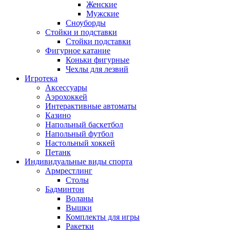
Женские
Мужские
Сноуборды
Стойки и подставки
Cтойки подставки
Фигурное катание
Коньки фигурные
Чехлы для лезвий
Игротека
Аксессуары
Аэрохоккей
Интерактивные автоматы
Казино
Напольный баскетбол
Напольный футбол
Настольный хоккей
Петанк
Индивидуальные виды спорта
Армрестлинг
Столы
Бадминтон
Воланы
Вышки
Комплекты для игры
Ракетки