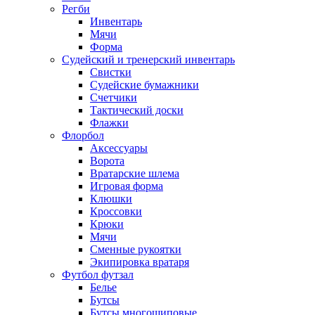
Регби
Инвентарь
Мячи
Форма
Судейский и тренерский инвентарь
Свистки
Судейские бумажники
Счетчики
Тактический доски
Флажки
Флорбол
Аксессуары
Ворота
Вратарские шлема
Игровая форма
Клюшки
Кроссовки
Крюки
Мячи
Сменные рукоятки
Экипировка вратаря
Футбол футзал
Белье
Бутсы
Бутсы многошиповые