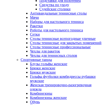
Подставки для полотенец
Средства по уходу
Судейские столики
Антивандальные теннисные столы
Мячи
Наборы для настольного тенниса
Ракетки
Роботы для настольного тенниса
Сетки
Столы теннисные всепогодные уличные
Столы теннисные для закрытых помещений
Столы теннисные профессиональные
Чехлы для ракеток
Чехлы для теннисных столов
Спортивные танцы
Блузы гольфы женские
Брюки женские
Брюки мужские
Гольфы футболки комбидрессы рубашки
мужские
Женская тренировочно-разогревочная
одежда
Комбинезоны
Комбинезоны женские
Обувь