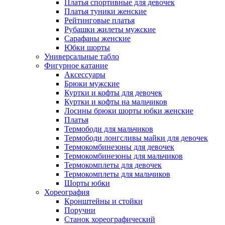
Платья спортивные для девочек
Платья туники женские
Рейтинговые платья
Рубашки жилеты мужские
Сарафаны женские
Юбки шорты
Универсальные табло
Фигурное катание
Аксессуары
Брюки мужские
Куртки и кофты для девочек
Куртки и кофты на мальчиков
Лосины брюки шорты юбки женские
Платья
Термободи для мальчиков
Термободи лонгсливы майки для девочек
Термокомбинезоны для девочек
Термокомбинезоны для мальчиков
Термокомплеты для девочек
Термокомплеты для мальчиков
Шорты юбки
Хореография
Кронштейны и стойки
Поручни
Станок хореографический