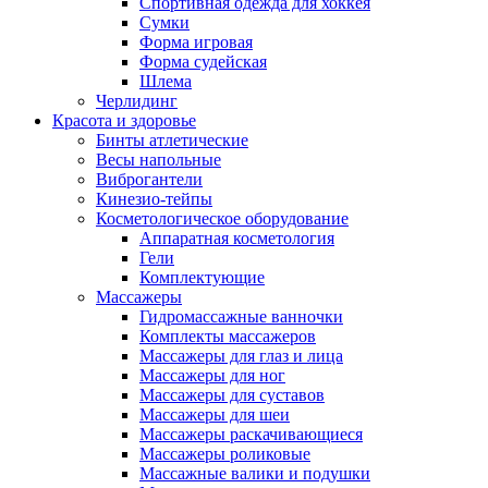
Спортивная одежда для хоккея
Сумки
Форма игровая
Форма судейская
Шлема
Черлидинг
Красота и здоровье
Бинты атлетические
Весы напольные
Виброгантели
Кинезио-тейпы
Косметологическое оборудование
Аппаратная косметология
Гели
Комплектующие
Массажеры
Гидромассажные ванночки
Комплекты массажеров
Массажеры для глаз и лица
Массажеры для ног
Массажеры для суставов
Массажеры для шеи
Массажеры раскачивающиеся
Массажеры роликовые
Массажные валики и подушки