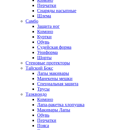
Кимоно
Перчатки
Снаряды насыпные
Шлема
Самбо
Защита ног
Кимоно
Куртки
Обувь
Судейская форма
Униформа
Шорты
Стеновые протекторы
Тайский Бокс
Лапы макивары
Манекены мешки
Специальная защита
Трусы
Таэквондо
Кимоно
Лапа-ракетка хлопушка
Макивары Лапы
Обувь
Перчатки
Пояса