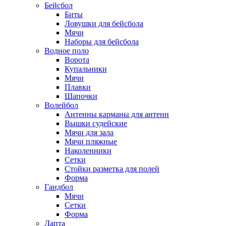
Бейсбол
Биты
Ловушки для бейсбола
Мячи
Наборы для бейсбола
Водное поло
Ворота
Купальники
Мячи
Плавки
Шапочки
Волейбол
Антенны карманы для антенн
Вышки судейские
Мячи для зала
Мячи пляжные
Наколенники
Сетки
Стойки разметка для полей
Форма
Гандбол
Мячи
Сетки
Форма
Лапта