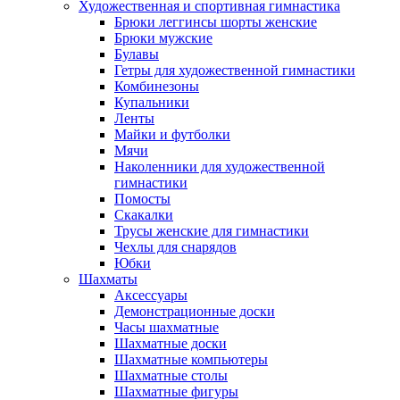
Художественная и спортивная гимнастика
Брюки леггинсы шорты женские
Брюки мужские
Булавы
Гетры для художественной гимнастики
Комбинезоны
Купальники
Ленты
Майки и футболки
Мячи
Наколенники для художественной
гимнастики
Помосты
Скакалки
Трусы женские для гимнастики
Чехлы для снарядов
Юбки
Шахматы
Аксессуары
Демонстрационные доски
Часы шахматные
Шахматные доски
Шахматные компьютеры
Шахматные столы
Шахматные фигуры