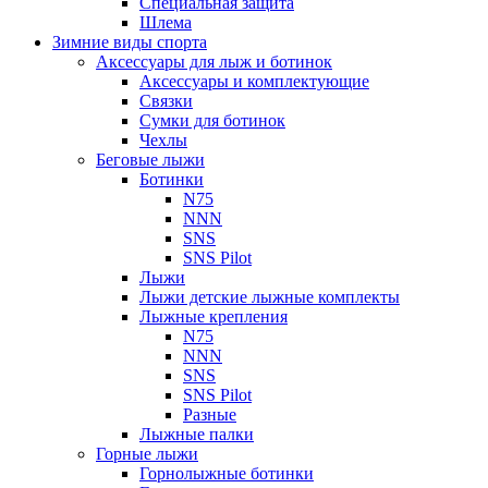
Специальная защита
Шлема
Зимние виды спорта
Аксессуары для лыж и ботинок
Аксессуары и комплектующие
Связки
Сумки для ботинок
Чехлы
Беговые лыжи
Ботинки
N75
NNN
SNS
SNS Pilot
Лыжи
Лыжи детские лыжные комплекты
Лыжные крепления
N75
NNN
SNS
SNS Pilot
Разные
Лыжные палки
Горные лыжи
Горнoлыжные ботинки