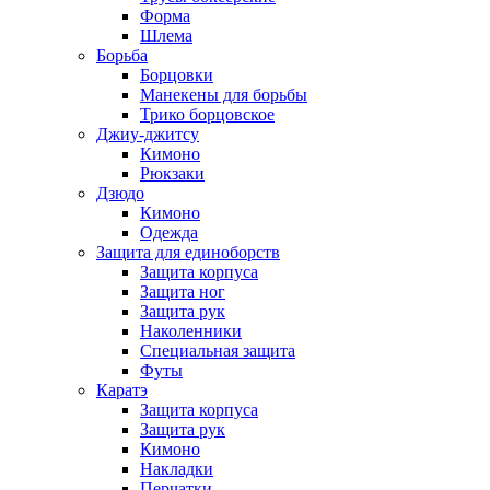
Форма
Шлема
Борьба
Борцовки
Манекены для борьбы
Трико борцовское
Джиу-джитсу
Кимоно
Рюкзаки
Дзюдо
Кимоно
Одежда
Защита для единоборств
Защита корпуса
Защита ног
Защита рук
Наколенники
Специальная защита
Футы
Каратэ
Защита корпуса
Защита рук
Кимоно
Накладки
Перчатки