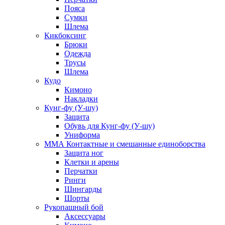
Пояса
Сумки
Шлема
Кикбоксинг
Брюки
Одежда
Трусы
Шлема
Кудо
Кимоно
Накладки
Кунг-фу (У-шу)
Защита
Обувь для Кунг-фу (У-шу)
Униформа
ММА Контактные и смешанные единоборства
Защита ног
Клетки и арены
Перчатки
Ринги
Шингарды
Шорты
Рукопашный бой
Аксессуары