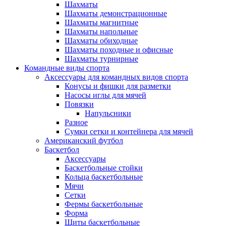
Шахматы
Шахматы демонстрационные
Шахматы магнитные
Шахматы напольные
Шахматы обиходные
Шахматы походные и офисные
Шахматы турнирные
Командные виды спорта
Аксессуары для командных видов спорта
Конусы и фишки для разметки
Насосы иглы для мячей
Повязки
Напульсники
Разное
Сумки сетки и контейнера для мячей
Американский футбол
Баскетбол
Аксессуары
Баскетбольные стойки
Кольца баскетбольные
Мячи
Сетки
Фермы баскетбольные
Форма
Щиты баскетбольные