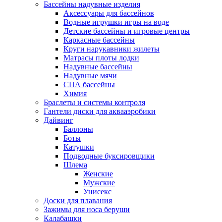
Бассейны надувные изделия
Аксессуары для бассейнов
Водные игрушки игры на воде
Детские бассейны и игровые центры
Каркасные бассейны
Круги нарукавники жилеты
Матрасы плоты лодки
Надувные бассейны
Надувные мячи
СПА бассейны
Химия
Браслеты и системы контроля
Гантели диски для аквааэробики
Дайвинг
Баллоны
Боты
Катушки
Подводные буксировщики
Шлема
Женские
Мужские
Унисекс
Доски для плавания
Зажимы для носа беруши
Калабашки