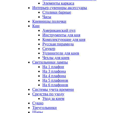
Элементы каркаса
Интерьер сувениры аксессуары
Столики барные
Часы
Киевницы полочки
Кии
Американский пул
Инструменты для кия
Комплектующие для кия
Русская пирамида
Снукер
Удлинители для киев
Чехлы для киев
Светильники лампы
На 1 плафон
На 3 плафона
На 4 плафона
На 5 плафонов
На 6 плафонов
Системы учета времени
Средства по уходу
Уход за кием
Сукно
Треугольники
Шары