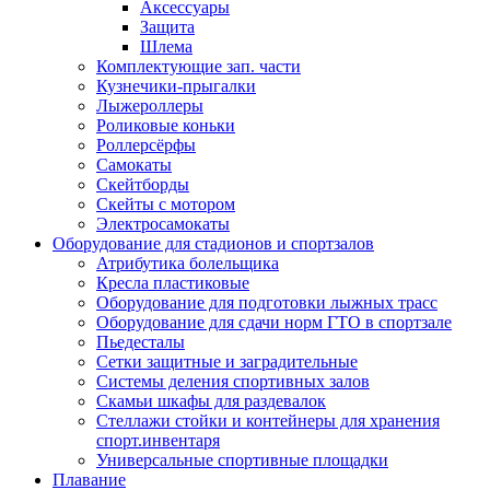
Аксессуары
Защита
Шлема
Комплектующие зап. части
Кузнечики-прыгалки
Лыжероллеры
Роликовые коньки
Роллерсёрфы
Самокаты
Скейтборды
Скейты с мотором
Электросамокаты
Оборудование для стадионов и спортзалов
Атрибутика болельщика
Кресла пластиковые
Оборудование для подготовки лыжных трасс
Оборудование для сдачи норм ГТО в спортзале
Пьедесталы
Сетки защитные и заградительные
Системы деления спортивных залов
Скамьи шкафы для раздевалок
Стеллажи стойки и контейнеры для хранения
спорт.инвентаря
Универсальные спортивные площадки
Плавание