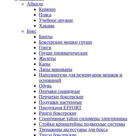
Айкидо
Кимоно
Пояса
Учебное оружие
Хакама
Бокс
Бинты
Боксерские мешки груши
Гонги
Груши пневматические
Жилеты
Капы
Лапы макивары
Наполнители для резервуаров мешков и
оснований
Обувь
Перчаки снарядные
Перчатки боксерские
Подушки настенные
Продукция EFFORT
Ринги боксерские
Спортивные табло силомеры электроника
Стойки кронштейны подвесные системы
Тренажеры аксессуары для бокса
Трусы боксерские