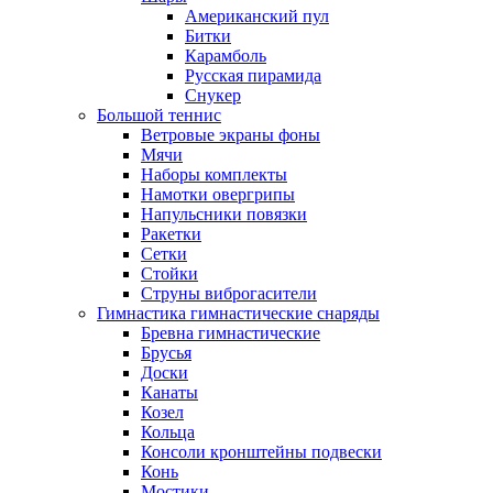
Американский пул
Битки
Карамболь
Русская пирамида
Снукер
Большой теннис
Ветровые экраны фоны
Мячи
Наборы комплекты
Намотки овергрипы
Напульсники повязки
Ракетки
Сетки
Стойки
Струны виброгасители
Гимнастика гимнастические снаряды
Бревна гимнастические
Брусья
Доски
Канаты
Козел
Кольца
Консоли кронштейны подвески
Конь
Мостики