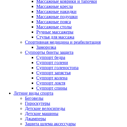
Массажные коврики и тапочки
Массажные кресла
Массажные накидки
Массажные подушки
Массажные пояса
Массажные столы
Ручные массажеры
Стулья для массажа
Спортивная медицина и реабилитация
Заморозка
Суппорты бинты защита
Суппорт бедра
Суппорт голени
Суппорт голеностопа
Суппорт запястья
Суппорт колена
Суппорт локтя
Суппорт спины
Летние виды спорта
Беговелы
Гироскутеры
Детские велосипеды
Детские машины
Джамперы
Защита шлема аксессуары