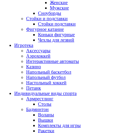
Женские
Мужские
Сноуборды
Стойки и подставки
Cтойки подставки
Фигурное катание
Коньки фигурные
Чехлы для лезвий
Игротека
Аксессуары
Аэрохоккей
Интерактивные автоматы
Казино
Напольный баскетбол
Напольный футбол
Настольный хоккей
Петанк
Индивидуальные виды спорта
Армрестлинг
Столы
Бадминтон
Воланы
Вышки
Комплекты для игры
Ракетки