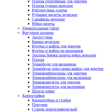
Платья спортивные для девочек
Платья туники женские
Рейтинговые платья
Рубашки жилеты мужские
Сарафаны женские
Юбки шорты
Универсальные табло
Фигурное катание
Аксессуары
Брюки мужские
Куртки и кофты для девочек
Куртки и кофты на мальчиков
Лосины брюки шорты юбки женские
Платья
Термободи для мальчиков
Термободи лонгсливы майки для девочек
Термокомбинезоны для девочек
Термокомбинезоны для мальчиков
Термокомплеты для девочек
Термокомплеты для мальчиков
Шорты юбки
Хореография
Кронштейны и стойки
Поручни
Станок хореографический