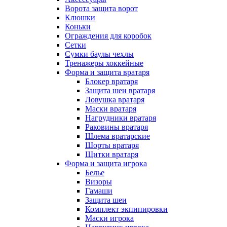
Ворота защита ворот
Клюшки
Коньки
Ограждения для коробок
Сетки
Сумки баулы чехлы
Тренажеры хоккейные
Форма и защита вратаря
Блокер вратаря
Защита шеи вратаря
Ловушка вратаря
Маски вратаря
Нагрудники вратаря
Раковины вратаря
Шлема вратарские
Шорты вратаря
Щитки вратаря
Форма и защита игрока
Белье
Визоры
Гамаши
Защита шеи
Комплект экпипировки
Маски игрока