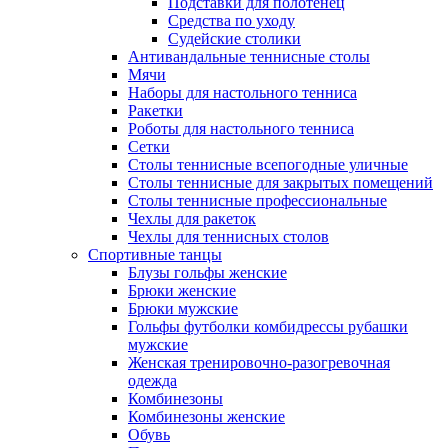
Подставки для полотенец
Средства по уходу
Судейские столики
Антивандальные теннисные столы
Мячи
Наборы для настольного тенниса
Ракетки
Роботы для настольного тенниса
Сетки
Столы теннисные всепогодные уличные
Столы теннисные для закрытых помещений
Столы теннисные профессиональные
Чехлы для ракеток
Чехлы для теннисных столов
Спортивные танцы
Блузы гольфы женские
Брюки женские
Брюки мужские
Гольфы футболки комбидрессы рубашки
мужские
Женская тренировочно-разогревочная
одежда
Комбинезоны
Комбинезоны женские
Обувь