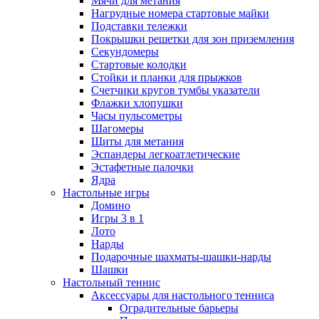
Мячи для метания
Нагрудные номера стартовые майки
Подставки тележки
Покрышки решетки для зон приземления
Секундомеры
Стартовые колодки
Стойки и планки для прыжков
Счетчики кругов тумбы указатели
Флажки хлопушки
Часы пульсометры
Шагомеры
Щиты для метания
Эспандеры легкоатлетические
Эстафетные палочки
Ядра
Настольные игры
Домино
Игры 3 в 1
Лото
Нарды
Подарочные шахматы-шашки-нарды
Шашки
Настольный теннис
Аксессуары для настольного тенниса
Оградительные барьеры