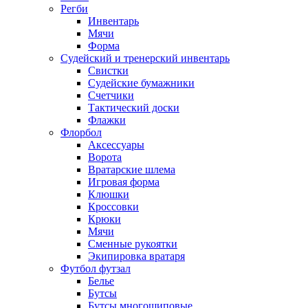
Регби
Инвентарь
Мячи
Форма
Судейский и тренерский инвентарь
Свистки
Судейские бумажники
Счетчики
Тактический доски
Флажки
Флорбол
Аксессуары
Ворота
Вратарские шлема
Игровая форма
Клюшки
Кроссовки
Крюки
Мячи
Сменные рукоятки
Экипировка вратаря
Футбол футзал
Белье
Бутсы
Бутсы многошиповые