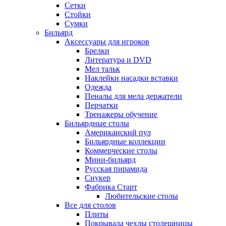
Сетки
Стойки
Сумки
Бильярд
Аксессуары для игроков
Брелки
Литература и DVD
Мел тальк
Наклейки насадки вставки
Одежда
Пеналы для мела держатели
Перчатки
Тренажеры обучение
Бильярдные столы
Американский пул
Бильярдные коллекции
Коммерческие столы
Мини-бильярд
Русская пирамида
Снукер
Фабрика Старт
Любительские столы
Все для столов
Плиты
Покрывала чехлы столешницы