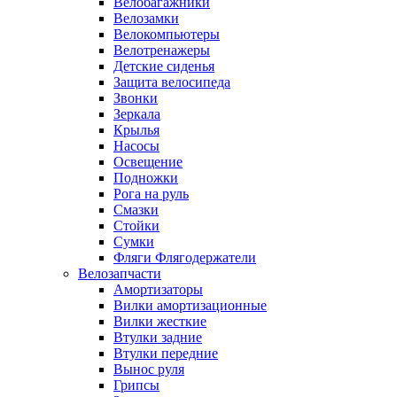
Велобагажники
Велозамки
Велокомпьютеры
Велотренажеры
Детские сиденья
Защита велосипеда
Звонки
Зеркала
Крылья
Насосы
Освещение
Подножки
Рога на руль
Смазки
Стойки
Сумки
Фляги Флягодержатели
Велозапчасти
Амортизаторы
Вилки амортизационные
Вилки жесткие
Втулки задние
Втулки передние
Вынос руля
Грипсы