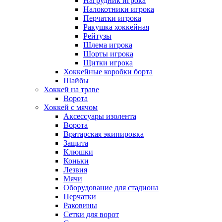
Нагрудник игрока
Налокотники игрока
Перчатки игрока
Ракушка хоккейная
Рейтузы
Шлема игрока
Шорты игрока
Щитки игрока
Хоккейные коробки борта
Шайбы
Хоккей на траве
Ворота
Хоккей с мячом
Аксессуары изолента
Ворота
Вратарская экипировка
Защита
Клюшки
Коньки
Лезвия
Мячи
Оборудование для стадиона
Перчатки
Раковины
Сетки для ворот