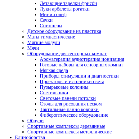
Летающие тарелки фрисби
Луки арбалеты рогатки
Мини-гольф
Сачки
Спиннеры
Детское оборудование из пластика
Маты гимнастические
Мягкие модули
Мячи
Оборудование для сенсорных комнат
Ароматерапия аудиотерапия ионизация
Готовые наборы для сенсорных комнат
Мягкая среда
Приборы стимуляции и диагностики
Проекторы и источники света
Пузырьковые колонны
Светильники
Световые панели потолки
Столы для рисования песком
Тактильные панно коврики
Фибероптическое оборудование
Обручи
Спортивные комплексы деревянные
Спортивные комплексы металлические
Единоборства