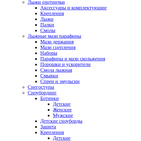
Лыжи охотничьи
Аксессуары и комплектующие
Крепления
Лыжи
Палки
Смолы
Лыжные мази парафины
Мази держания
Мази сцепления
Наборы
Парафины и мази скольжения
Порошки и ускорители
Смола лыжная
Смывки
Спреи и эмульсии
Снегоступы
Сноубординг
Ботинки
Детские
Женские
Мужские
Детские сноуборды
Защита
Крепления
Детские