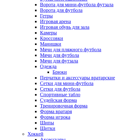
Ворота для мини-футбола футзала
Ворота для футбола
Гетры
Игровая арена
Игровая обувь для зала
Камеры
Кроссовки
Манишки
Мячи для пляжного футбола
Мячи для футбола
Мячи для футзала
Одежда
Брюки
Перчатки и аксессуары вратарские
Сетки для мини-футбола
Сетки для футбола
Спортивные табло
Судейская форма
Тренировочная форма
Форма вратаря
Форма игрока
Шипы
Щитки
Хоккей
Аксессуары