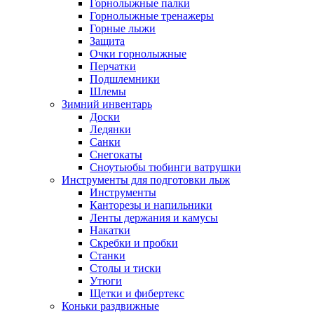
Горнолыжные палки
Горнолыжные тренажеры
Горные лыжи
Защита
Очки горнолыжные
Перчатки
Подшлемники
Шлемы
Зимний инвентарь
Доски
Ледянки
Санки
Снегокаты
Сноутьюбы тюбинги ватрушки
Инструменты для подготовки лыж
Инструменты
Канторезы и напильники
Ленты держания и камусы
Накатки
Скребки и пробки
Станки
Столы и тиски
Утюги
Щетки и фибертекс
Коньки раздвижные