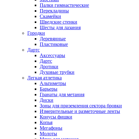
Палки гимнастические
Перекладины
Скамейки
Шведские стенки
Шесты для лазания
Городки
Деревянные
Пластиковые
Дартс
Аксессуары
Дартс
Дротики
Духовые трубки
Легкая атлетика
Альтиметры
Барьеры
Гранаты для метания
Диски
Зоны для приземления сектора бровки
Измерительные и разметочные ленты
Конусы фишки
Копья
Мегафоны
Молоты