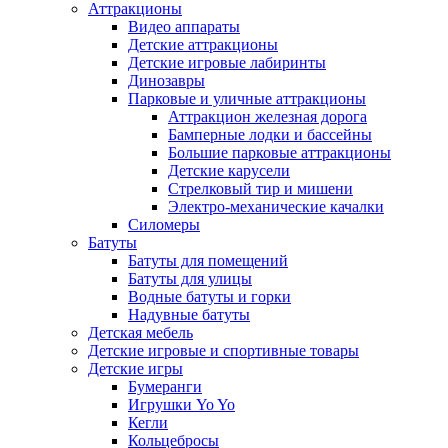
Аттракционы
Видео аппараты
Детские аттракционы
Детские игровые лабиринты
Динозавры
Парковые и уличные аттракционы
Аттракцион железная дорога
Бамперные лодки и бассейны
Большие парковые аттракционы
Детские карусели
Стрелковый тир и мишени
Электро-механические качалки
Силомеры
Батуты
Батуты для помещений
Батуты для улицы
Водные батуты и горки
Надувные батуты
Детская мебель
Детские игровые и спортивные товары
Детские игры
Бумеранги
Игрушки Yo Yo
Кегли
Кольцебросы