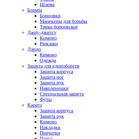
Шлема
Борьба
Борцовки
Манекены для борьбы
Трико борцовское
Джиу-джитсу
Кимоно
Рюкзаки
Дзюдо
Кимоно
Одежда
Защита для единоборств
Защита корпуса
Защита ног
Защита рук
Наколенники
Специальная защита
Футы
Каратэ
Защита корпуса
Защита рук
Кимоно
Накладки
Перчатки
Пояса