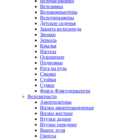
Велобагажники
Велозамки
Велокомпьютеры
Велотренажеры
Детские сиденья
Защита велосипеда
Звонки
Зеркала
Крылья
Насосы
Освещение
Подножки
Рога на руль
Смазки
Стойки
Сумки
Фляги Флягодержатели
Велозапчасти
Амортизаторы
Вилки амортизационные
Вилки жесткие
Втулки задние
Втулки передние
Вынос руля
Грипсы