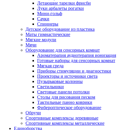
Летающие тарелки фрисби
Луки арбалеты рогатки
Мини-гольф
Сачки
Спиннеры
Детское оборудование из пластика
Маты гимнастические
Мягкие модули
Мячи
Оборудование для сенсорных комнат
Ароматерапия аудиотерапия ионизация
Готовые наборы для сенсорных комнат
Мягкая среда
Приборы стимуляции и диагностики
Проекторы и источники света
Пузырьковые колонны
Светильники
Световые панели потолки
Столы для рисования песком
Тактильные панно коврики
Фибероптическое оборудование
Обручи
Спортивные комплексы деревянные
Спортивные комплексы металлические
Единоборства