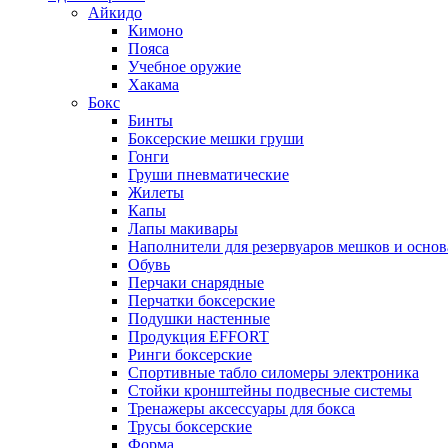
Айкидо
Кимоно
Пояса
Учебное оружие
Хакама
Бокс
Бинты
Боксерские мешки груши
Гонги
Груши пневматические
Жилеты
Капы
Лапы макивары
Наполнители для резервуаров мешков и осно
Обувь
Перчаки снарядные
Перчатки боксерские
Подушки настенные
Продукция EFFORT
Ринги боксерские
Спортивные табло силомеры электроника
Стойки кронштейны подвесные системы
Тренажеры аксессуары для бокса
Трусы боксерские
Форма