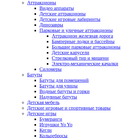
Аттракционы
Видео аппараты
Детские аттракционы
Детские игровые лабиринты
Динозавры
Парковые и уличные аттракционы
Аттракцион железная дорога
Бамперные лодки и бассейны
Большие парковые аттракционы
Детские карусели
Стрелковый тир и мишени
Электро-механические качалки
Силомеры
Батуты
Батуты для помещений
Батуты для улицы
Водные батуты и горки
Надувные батуты
Детская мебель
Детские игровые и спортивные товары
Детские игры
Бумеранги
Игрушки Yo Yo
Кегли
Кольцебросы