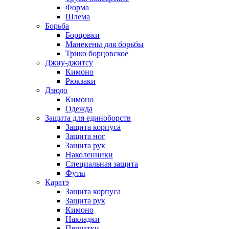
Форма
Шлема
Борьба
Борцовки
Манекены для борьбы
Трико борцовское
Джиу-джитсу
Кимоно
Рюкзаки
Дзюдо
Кимоно
Одежда
Защита для единоборств
Защита корпуса
Защита ног
Защита рук
Наколенники
Специальная защита
Футы
Каратэ
Защита корпуса
Защита рук
Кимоно
Накладки
Перчатки