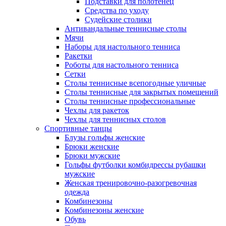
Подставки для полотенец
Средства по уходу
Судейские столики
Антивандальные теннисные столы
Мячи
Наборы для настольного тенниса
Ракетки
Роботы для настольного тенниса
Сетки
Столы теннисные всепогодные уличные
Столы теннисные для закрытых помещений
Столы теннисные профессиональные
Чехлы для ракеток
Чехлы для теннисных столов
Спортивные танцы
Блузы гольфы женские
Брюки женские
Брюки мужские
Гольфы футболки комбидрессы рубашки
мужские
Женская тренировочно-разогревочная
одежда
Комбинезоны
Комбинезоны женские
Обувь