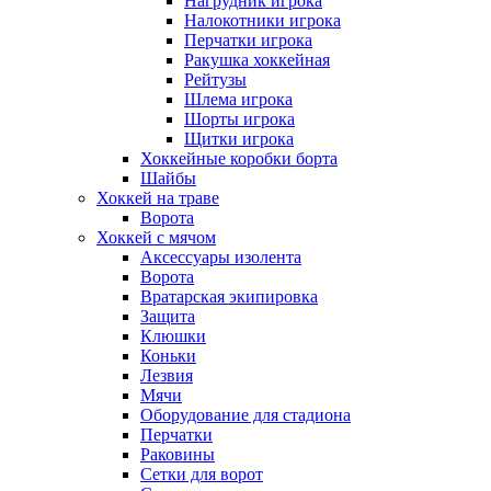
Нагрудник игрока
Налокотники игрока
Перчатки игрока
Ракушка хоккейная
Рейтузы
Шлема игрока
Шорты игрока
Щитки игрока
Хоккейные коробки борта
Шайбы
Хоккей на траве
Ворота
Хоккей с мячом
Аксессуары изолента
Ворота
Вратарская экипировка
Защита
Клюшки
Коньки
Лезвия
Мячи
Оборудование для стадиона
Перчатки
Раковины
Сетки для ворот