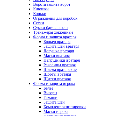
Ворота защита ворот
Клюшки
Коньки
Ограждения для коробок
Сетки
Сумки баулы чехлы
Тренажеры хоккейные
Форма и защита вратаря
Блокер вратаря
Защита шеи вратаря
Ловушка вратаря
Маски вратаря
Нагрудники вратаря
Раковины вратаря
Шлема вратарские
Шорты вратаря
Щитки вратаря
Форма и защита игрока
Белье
Визоры
Гамаши
Защита шеи
Комплект экпипировки
Маски игрока