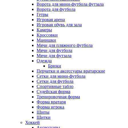
Ворота для мини-футбола футзала
Ворота для футбола
Гетры
Игровая арена
Игровая обувь для зала
Камеры
Кроссовки
Манишки
Мячи для пляжного футбола
Мячи для футбола
Мячи для футзала
Одежда
Брюки
Перчатки и аксессуары вратарские
Сетки для мини-футбола
Сетки для футбола
Спортивные табло
Судейская форма
Тренировочная форма
Форма вратаря
Форма игрока
Шипы
Щитки
Хоккей
Аксессуары