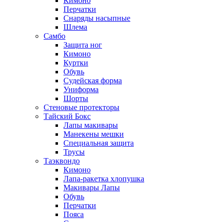
Кимоно
Перчатки
Снаряды насыпные
Шлема
Самбо
Защита ног
Кимоно
Куртки
Обувь
Судейская форма
Униформа
Шорты
Стеновые протекторы
Тайский Бокс
Лапы макивары
Манекены мешки
Специальная защита
Трусы
Таэквондо
Кимоно
Лапа-ракетка хлопушка
Макивары Лапы
Обувь
Перчатки
Пояса