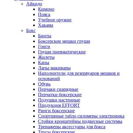
Айкидо
Кимоно
Пояса
Учебное оружие
Хакама
Бокс
Бинты
Боксерские мешки груши
Гонги
Груши пневматические
Жилеты
Капы
Лапы макивары
Наполнители для резервуаров мешков и
оснований
Обувь
Перчаки снарядные
Перчатки боксерские
Подушки настенные
Продукция EFFORT
Ринги боксерские
Спортивные табло силомеры электроника
Стойки кронштейны подвесные системы
Тренажеры аксессуары для бокса
Трусы боксерские