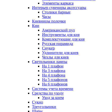
Элементы каркаса
Интерьер сувениры аксессуары
Столики барные
Часы
Киевницы полочки
Кии
Американский пул
Инструменты для кия
Комплектующие для кия
Русская пирамида
Снукер
Удлинители для киев
Чехлы для киев
Светильники лампы
На 1 плафон
На 3 плафона
На 4 плафона
На 5 плафонов
На 6 плафонов
Системы учета времени
Средства по уходу
Уход за кием
Сукно
Треугольники
Шары