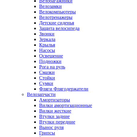
Велобагажники
Велозамки
Велокомпьютеры
Велотренажеры
Детские сиденья
Защита велосипеда
Звонки
Зеркала
Крылья
Насосы
Освещение
Подножки
Рога на руль
Смазки
Стойки
Сумки
Фляги Флягодержатели
Велозапчасти
Амортизаторы
Вилки амортизационные
Вилки жесткие
Втулки задние
Втулки передние
Вынос руля
Грипсы