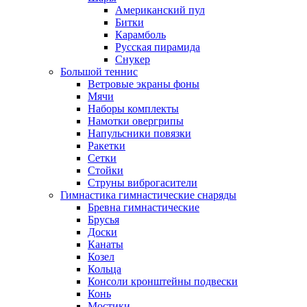
Американский пул
Битки
Карамболь
Русская пирамида
Снукер
Большой теннис
Ветровые экраны фоны
Мячи
Наборы комплекты
Намотки овергрипы
Напульсники повязки
Ракетки
Сетки
Стойки
Струны виброгасители
Гимнастика гимнастические снаряды
Бревна гимнастические
Брусья
Доски
Канаты
Козел
Кольца
Консоли кронштейны подвески
Конь
Мостики