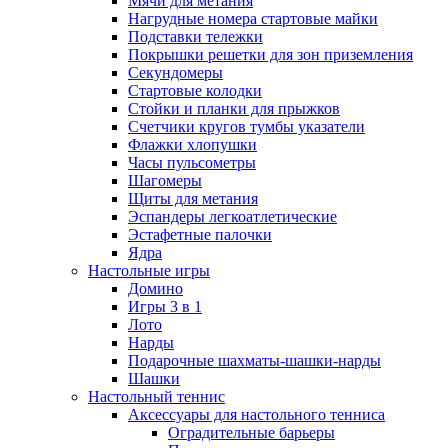
Мячи для метания
Нагрудные номера стартовые майки
Подставки тележки
Покрышки решетки для зон приземления
Секундомеры
Стартовые колодки
Стойки и планки для прыжков
Счетчики кругов тумбы указатели
Флажки хлопушки
Часы пульсометры
Шагомеры
Щиты для метания
Эспандеры легкоатлетические
Эстафетные палочки
Ядра
Настольные игры
Домино
Игры 3 в 1
Лото
Нарды
Подарочные шахматы-шашки-нарды
Шашки
Настольный теннис
Аксессуары для настольного тенниса
Оградительные барьеры