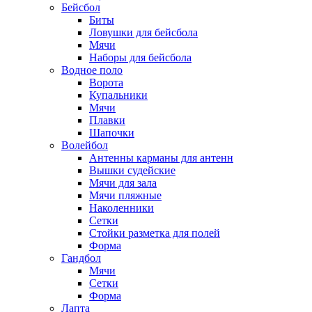
Бейсбол
Биты
Ловушки для бейсбола
Мячи
Наборы для бейсбола
Водное поло
Ворота
Купальники
Мячи
Плавки
Шапочки
Волейбол
Антенны карманы для антенн
Вышки судейские
Мячи для зала
Мячи пляжные
Наколенники
Сетки
Стойки разметка для полей
Форма
Гандбол
Мячи
Сетки
Форма
Лапта