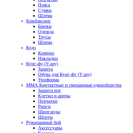
Пояса
Сумки
Шлема
Кикбоксинг
Брюки
Одежда
Трусы
Шлема
Кудо
Кимоно
Накладки
Кунг-фу (У-шу)
Защита
Обувь для Кунг-фу (У-шу)
Униформа
ММА Контактные и смешанные единоборства
Защита ног
Клетки и арены
Перчатки
Ринги
Шингарды
Шорты
Рукопашный бой
Аксессуары