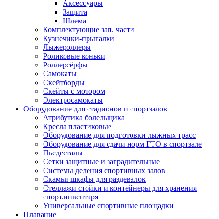
Аксессуары
Защита
Шлема
Комплектующие зап. части
Кузнечики-прыгалки
Лыжероллеры
Роликовые коньки
Роллерсёрфы
Самокаты
Скейтборды
Скейты с мотором
Электросамокаты
Оборудование для стадионов и спортзалов
Атрибутика болельщика
Кресла пластиковые
Оборудование для подготовки лыжных трасс
Оборудование для сдачи норм ГТО в спортзале
Пьедесталы
Сетки защитные и заградительные
Системы деления спортивных залов
Скамьи шкафы для раздевалок
Стеллажи стойки и контейнеры для хранения
спорт.инвентаря
Универсальные спортивные площадки
Плавание