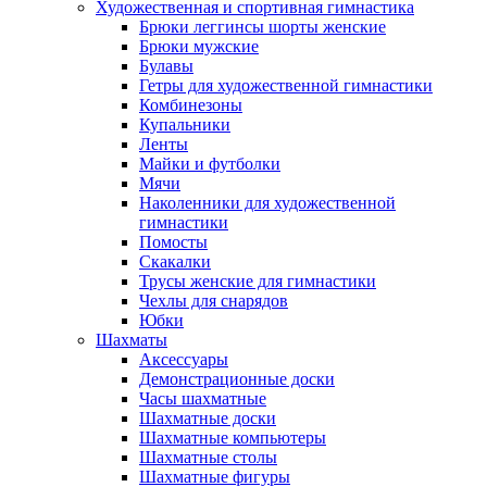
Художественная и спортивная гимнастика
Брюки леггинсы шорты женские
Брюки мужские
Булавы
Гетры для художественной гимнастики
Комбинезоны
Купальники
Ленты
Майки и футболки
Мячи
Наколенники для художественной
гимнастики
Помосты
Скакалки
Трусы женские для гимнастики
Чехлы для снарядов
Юбки
Шахматы
Аксессуары
Демонстрационные доски
Часы шахматные
Шахматные доски
Шахматные компьютеры
Шахматные столы
Шахматные фигуры