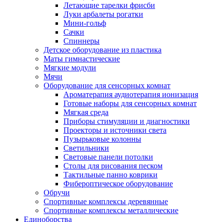
Летающие тарелки фрисби
Луки арбалеты рогатки
Мини-гольф
Сачки
Спиннеры
Детское оборудование из пластика
Маты гимнастические
Мягкие модули
Мячи
Оборудование для сенсорных комнат
Ароматерапия аудиотерапия ионизация
Готовые наборы для сенсорных комнат
Мягкая среда
Приборы стимуляции и диагностики
Проекторы и источники света
Пузырьковые колонны
Светильники
Световые панели потолки
Столы для рисования песком
Тактильные панно коврики
Фибероптическое оборудование
Обручи
Спортивные комплексы деревянные
Спортивные комплексы металлические
Единоборства