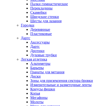
Палки гимнастические
Перекладины
Скамейки
Шведские стенки
Шесты для лазания
Городки
Деревянные
Пластиковые
Дартс
Аксессуары
Дартс
Дротики
Духовые трубки
Легкая атлетика
Альтиметры
Барьеры
Гранаты для метания
Диски
Зоны для приземления сектора бровки
Измерительные и разметочные ленты
Конусы фишки
Копья
Мегафоны
Молоты