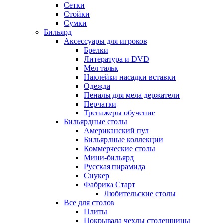
Сетки
Стойки
Сумки
Бильярд
Аксессуары для игроков
Брелки
Литература и DVD
Мел тальк
Наклейки насадки вставки
Одежда
Пеналы для мела держатели
Перчатки
Тренажеры обучение
Бильярдные столы
Американский пул
Бильярдные коллекции
Коммерческие столы
Мини-бильярд
Русская пирамида
Снукер
Фабрика Старт
Любительские столы
Все для столов
Плиты
Покрывала чехлы столешницы