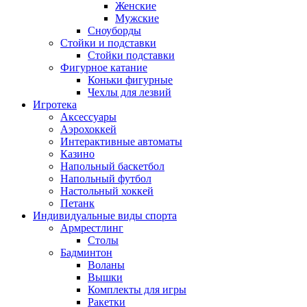
Женские
Мужские
Сноуборды
Стойки и подставки
Cтойки подставки
Фигурное катание
Коньки фигурные
Чехлы для лезвий
Игротека
Аксессуары
Аэрохоккей
Интерактивные автоматы
Казино
Напольный баскетбол
Напольный футбол
Настольный хоккей
Петанк
Индивидуальные виды спорта
Армрестлинг
Столы
Бадминтон
Воланы
Вышки
Комплекты для игры
Ракетки