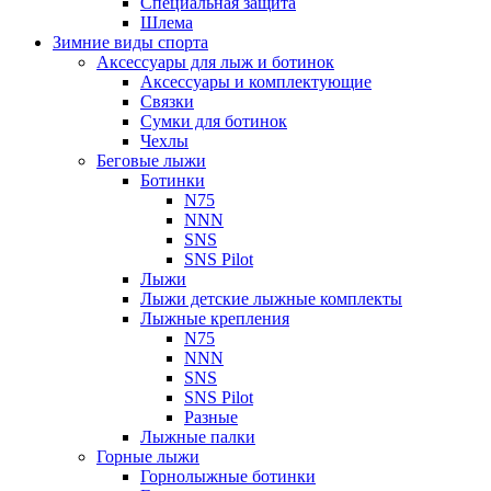
Специальная защита
Шлема
Зимние виды спорта
Аксессуары для лыж и ботинок
Аксессуары и комплектующие
Связки
Сумки для ботинок
Чехлы
Беговые лыжи
Ботинки
N75
NNN
SNS
SNS Pilot
Лыжи
Лыжи детские лыжные комплекты
Лыжные крепления
N75
NNN
SNS
SNS Pilot
Разные
Лыжные палки
Горные лыжи
Горнoлыжные ботинки