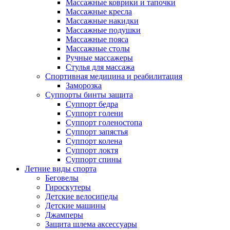
Массажные коврики и тапочки
Массажные кресла
Массажные накидки
Массажные подушки
Массажные пояса
Массажные столы
Ручные массажеры
Стулья для массажа
Спортивная медицина и реабилитация
Заморозка
Суппорты бинты защита
Суппорт бедра
Суппорт голени
Суппорт голеностопа
Суппорт запястья
Суппорт колена
Суппорт локтя
Суппорт спины
Летние виды спорта
Беговелы
Гироскутеры
Детские велосипеды
Детские машины
Джамперы
Защита шлема аксессуары