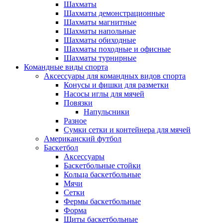
Шахматы
Шахматы демонстрационные
Шахматы магнитные
Шахматы напольные
Шахматы обиходные
Шахматы походные и офисные
Шахматы турнирные
Командные виды спорта
Аксессуары для командных видов спорта
Конусы и фишки для разметки
Насосы иглы для мячей
Повязки
Напульсники
Разное
Сумки сетки и контейнера для мячей
Американский футбол
Баскетбол
Аксессуары
Баскетбольные стойки
Кольца баскетбольные
Мячи
Сетки
Фермы баскетбольные
Форма
Щиты баскетбольные