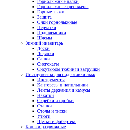
Горнолыжные палки
Горнолыжные тренажеры
Горные лыжи
Защита
Очки горнолыжные
Перчатки
Подшлемники
Шлемы
Зимний инвентарь
Доски
Ледянки
Санки
Снегокаты
Сноутьюбы тюбинги ватрушки
Инструменты для подготовки лыж
Инструменты
Канторезы и напильники
Ленты держания и камусы
Накатки
Скребки и пробки
Станки
Столы и тиски
Утюги
Щетки и фибертекс
Коньки раздвижные