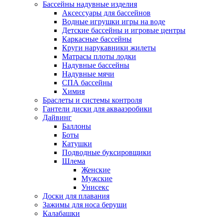
Бассейны надувные изделия
Аксессуары для бассейнов
Водные игрушки игры на воде
Детские бассейны и игровые центры
Каркасные бассейны
Круги нарукавники жилеты
Матрасы плоты лодки
Надувные бассейны
Надувные мячи
СПА бассейны
Химия
Браслеты и системы контроля
Гантели диски для аквааэробики
Дайвинг
Баллоны
Боты
Катушки
Подводные буксировщики
Шлема
Женские
Мужские
Унисекс
Доски для плавания
Зажимы для носа беруши
Калабашки