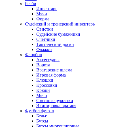
Регби
Инвентарь
Мячи
Форма
Судейский и тренерский инвентарь
Свистки
Судейские бумажники
Счетчики
Тактический доски
Флажки
Флорбол
Аксессуары
Ворота
Вратарские шлема
Игровая форма
Клюшки
Кроссовки
Крюки
Мячи
Сменные рукоятки
Экипировка вратаря
Футбол футзал
Белье
Бутсы
Бутсы многошиповые