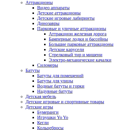
Аттракционы
Видео аппараты
Детские аттракционы
Детские игровые лабиринты
Динозавры
Парковые и уличные аттракционы
Аттракцион железная дорога
Бамперные лодки и бассейны
Большие парковые аттракционы
Детские карусели
Стрелковый тир и мишени
Электро-механические качалки
Силомеры
Батуты
Батуты для помещений
Батуты для улицы
Водные батуты и горки
Надувные батуты
Детская мебель
Детские игровые и спортивные товары
Детские игры
Бумеранги
Игрушки Yo Yo
Кегли
Кольцебросы