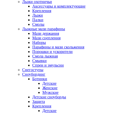
Лыжи охотничьи
Аксессуары и комплектующие
Крепления
Лыжи
Палки
Смолы
Лыжные мази парафины
Мази держания
Мази сцепления
Наборы
Парафины и мази скольжения
Порошки и ускорители
Смола лыжная
Смывки
Спреи и эмульсии
Снегоступы
Сноубординг
Ботинки
Детские
Женские
Мужские
Детские сноуборды
Защита
Крепления
Детские