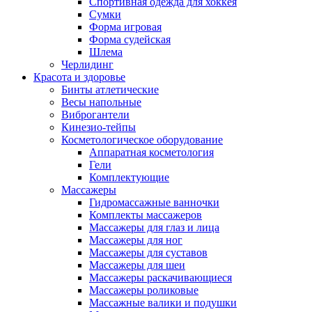
Спортивная одежда для хоккея
Сумки
Форма игровая
Форма судейская
Шлема
Черлидинг
Красота и здоровье
Бинты атлетические
Весы напольные
Виброгантели
Кинезио-тейпы
Косметологическое оборудование
Аппаратная косметология
Гели
Комплектующие
Массажеры
Гидромассажные ванночки
Комплекты массажеров
Массажеры для глаз и лица
Массажеры для ног
Массажеры для суставов
Массажеры для шеи
Массажеры раскачивающиеся
Массажеры роликовые
Массажные валики и подушки