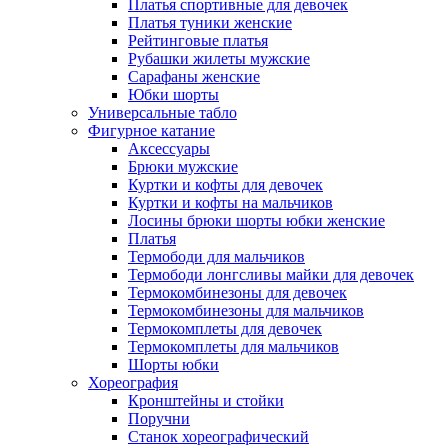
Платья спортивные для девочек
Платья туники женские
Рейтинговые платья
Рубашки жилеты мужские
Сарафаны женские
Юбки шорты
Универсальные табло
Фигурное катание
Аксессуары
Брюки мужские
Куртки и кофты для девочек
Куртки и кофты на мальчиков
Лосины брюки шорты юбки женские
Платья
Термободи для мальчиков
Термободи лонгсливы майки для девочек
Термокомбинезоны для девочек
Термокомбинезоны для мальчиков
Термокомплеты для девочек
Термокомплеты для мальчиков
Шорты юбки
Хореография
Кронштейны и стойки
Поручни
Станок хореографический