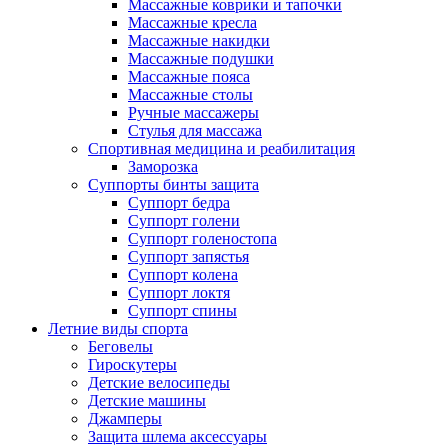
Массажные коврики и тапочки
Массажные кресла
Массажные накидки
Массажные подушки
Массажные пояса
Массажные столы
Ручные массажеры
Стулья для массажа
Спортивная медицина и реабилитация
Заморозка
Суппорты бинты защита
Суппорт бедра
Суппорт голени
Суппорт голеностопа
Суппорт запястья
Суппорт колена
Суппорт локтя
Суппорт спины
Летние виды спорта
Беговелы
Гироскутеры
Детские велосипеды
Детские машины
Джамперы
Защита шлема аксессуары