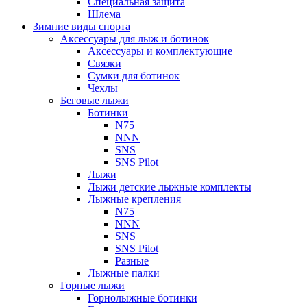
Специальная защита
Шлема
Зимние виды спорта
Аксессуары для лыж и ботинок
Аксессуары и комплектующие
Связки
Сумки для ботинок
Чехлы
Беговые лыжи
Ботинки
N75
NNN
SNS
SNS Pilot
Лыжи
Лыжи детские лыжные комплекты
Лыжные крепления
N75
NNN
SNS
SNS Pilot
Разные
Лыжные палки
Горные лыжи
Горнoлыжные ботинки