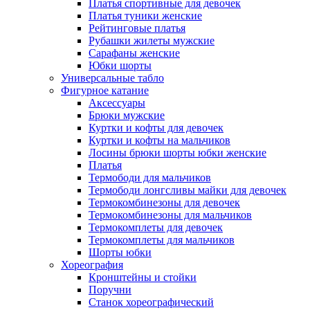
Платья спортивные для девочек
Платья туники женские
Рейтинговые платья
Рубашки жилеты мужские
Сарафаны женские
Юбки шорты
Универсальные табло
Фигурное катание
Аксессуары
Брюки мужские
Куртки и кофты для девочек
Куртки и кофты на мальчиков
Лосины брюки шорты юбки женские
Платья
Термободи для мальчиков
Термободи лонгсливы майки для девочек
Термокомбинезоны для девочек
Термокомбинезоны для мальчиков
Термокомплеты для девочек
Термокомплеты для мальчиков
Шорты юбки
Хореография
Кронштейны и стойки
Поручни
Станок хореографический