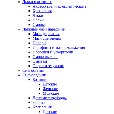
Лыжи охотничьи
Аксессуары и комплектующие
Крепления
Лыжи
Палки
Смолы
Лыжные мази парафины
Мази держания
Мази сцепления
Наборы
Парафины и мази скольжения
Порошки и ускорители
Смола лыжная
Смывки
Спреи и эмульсии
Снегоступы
Сноубординг
Ботинки
Детские
Женские
Мужские
Детские сноуборды
Защита
Крепления
Детские