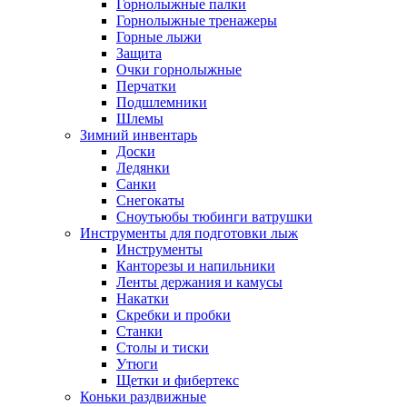
Горнолыжные палки
Горнолыжные тренажеры
Горные лыжи
Защита
Очки горнолыжные
Перчатки
Подшлемники
Шлемы
Зимний инвентарь
Доски
Ледянки
Санки
Снегокаты
Сноутьюбы тюбинги ватрушки
Инструменты для подготовки лыж
Инструменты
Канторезы и напильники
Ленты держания и камусы
Накатки
Скребки и пробки
Станки
Столы и тиски
Утюги
Щетки и фибертекс
Коньки раздвижные