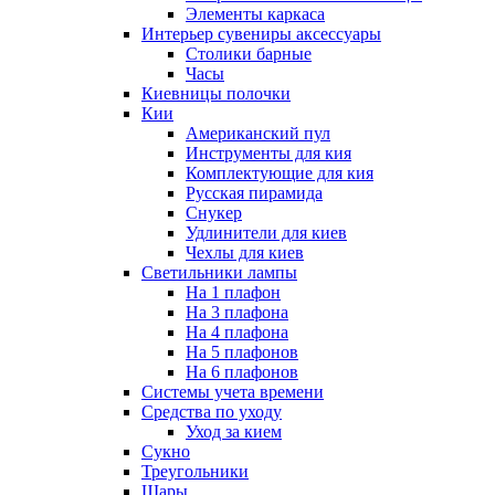
Элементы каркаса
Интерьер сувениры аксессуары
Столики барные
Часы
Киевницы полочки
Кии
Американский пул
Инструменты для кия
Комплектующие для кия
Русская пирамида
Снукер
Удлинители для киев
Чехлы для киев
Светильники лампы
На 1 плафон
На 3 плафона
На 4 плафона
На 5 плафонов
На 6 плафонов
Системы учета времени
Средства по уходу
Уход за кием
Сукно
Треугольники
Шары