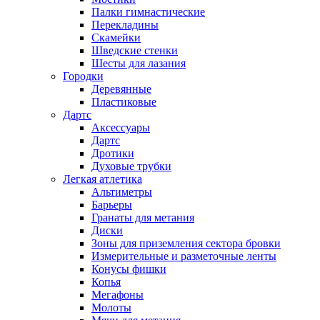
Палки гимнастические
Перекладины
Скамейки
Шведские стенки
Шесты для лазания
Городки
Деревянные
Пластиковые
Дартс
Аксессуары
Дартс
Дротики
Духовые трубки
Легкая атлетика
Альтиметры
Барьеры
Гранаты для метания
Диски
Зоны для приземления сектора бровки
Измерительные и разметочные ленты
Конусы фишки
Копья
Мегафоны
Молоты