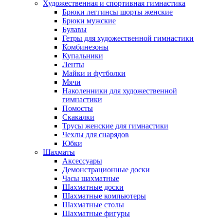
Художественная и спортивная гимнастика
Брюки леггинсы шорты женские
Брюки мужские
Булавы
Гетры для художественной гимнастики
Комбинезоны
Купальники
Ленты
Майки и футболки
Мячи
Наколенники для художественной
гимнастики
Помосты
Скакалки
Трусы женские для гимнастики
Чехлы для снарядов
Юбки
Шахматы
Аксессуары
Демонстрационные доски
Часы шахматные
Шахматные доски
Шахматные компьютеры
Шахматные столы
Шахматные фигуры