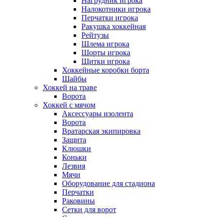
Нагрудник игрока
Налокотники игрока
Перчатки игрока
Ракушка хоккейная
Рейтузы
Шлема игрока
Шорты игрока
Щитки игрока
Хоккейные коробки борта
Шайбы
Хоккей на траве
Ворота
Хоккей с мячом
Аксессуары изолента
Ворота
Вратарская экипировка
Защита
Клюшки
Коньки
Лезвия
Мячи
Оборудование для стадиона
Перчатки
Раковины
Сетки для ворот