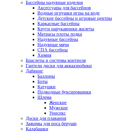
Бассейны надувные изделия
Аксессуары для бассейнов
Водные игрушки игры на воде
Детские бассейны и игровые центры
Каркасные бассейны
Круги нарукавники жилеты
Матрасы плоты лодки
Надувные бассейны
Надувные мячи
СПА бассейны
Химия
Браслеты и системы контроля
Гантели диски для аквааэробики
Дайвинг
Баллоны
Боты
Катушки
Подводные буксировщики
Шлема
Женские
Мужские
Унисекс
Доски для плавания
Зажимы для носа беруши
Калабашки