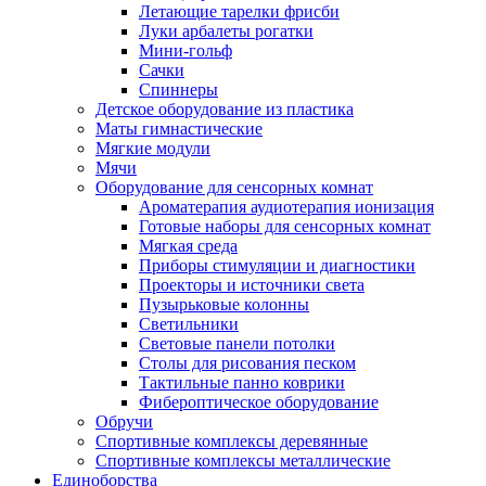
Летающие тарелки фрисби
Луки арбалеты рогатки
Мини-гольф
Сачки
Спиннеры
Детское оборудование из пластика
Маты гимнастические
Мягкие модули
Мячи
Оборудование для сенсорных комнат
Ароматерапия аудиотерапия ионизация
Готовые наборы для сенсорных комнат
Мягкая среда
Приборы стимуляции и диагностики
Проекторы и источники света
Пузырьковые колонны
Светильники
Световые панели потолки
Столы для рисования песком
Тактильные панно коврики
Фибероптическое оборудование
Обручи
Спортивные комплексы деревянные
Спортивные комплексы металлические
Единоборства