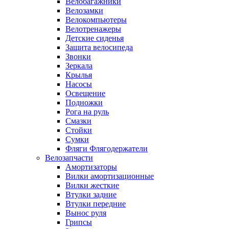
Велобагажники
Велозамки
Велокомпьютеры
Велотренажеры
Детские сиденья
Защита велосипеда
Звонки
Зеркала
Крылья
Насосы
Освещение
Подножки
Рога на руль
Смазки
Стойки
Сумки
Фляги Флягодержатели
Велозапчасти
Амортизаторы
Вилки амортизационные
Вилки жесткие
Втулки задние
Втулки передние
Вынос руля
Грипсы