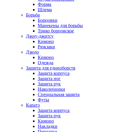
Форма
Шлема
Борьба
Борцовки
Манекены для борьбы
Трико борцовское
Джиу-джитсу
Кимоно
Рюкзаки
Дзюдо
Кимоно
Одежда
Защита для единоборств
Защита корпуса
Защита ног
Защита рук
Наколенники
Специальная защита
Футы
Каратэ
Защита корпуса
Защита рук
Кимоно
Накладки
Перчатки