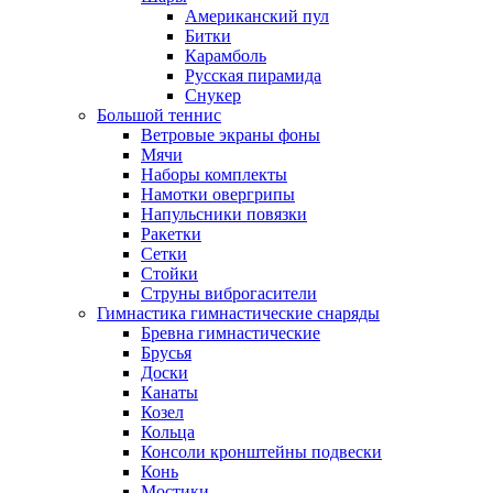
Американский пул
Битки
Карамболь
Русская пирамида
Снукер
Большой теннис
Ветровые экраны фоны
Мячи
Наборы комплекты
Намотки овергрипы
Напульсники повязки
Ракетки
Сетки
Стойки
Струны виброгасители
Гимнастика гимнастические снаряды
Бревна гимнастические
Брусья
Доски
Канаты
Козел
Кольца
Консоли кронштейны подвески
Конь
Мостики