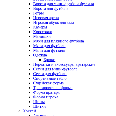
Ворота для мини-футбола футзала
Ворота для футбола
Гетры
Игровая арена
Игровая обувь для зала
Камеры
Кроссовки
Манишки
Мячи для пляжного футбола
Мячи для футбола
Мячи для футзала
Одежда
Брюки
Перчатки и аксессуары вратарские
Сетки для мини-футбола
Сетки для футбола
Спортивные табло
Судейская форма
Тренировочная форма
Форма вратаря
Форма игрока
Шипы
Щитки
Хоккей
Аксессуары