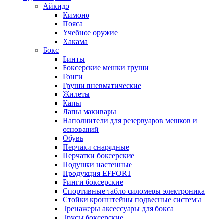
Айкидо
Кимоно
Пояса
Учебное оружие
Хакама
Бокс
Бинты
Боксерские мешки груши
Гонги
Груши пневматические
Жилеты
Капы
Лапы макивары
Наполнители для резервуаров мешков и
оснований
Обувь
Перчаки снарядные
Перчатки боксерские
Подушки настенные
Продукция EFFORT
Ринги боксерские
Спортивные табло силомеры электроника
Стойки кронштейны подвесные системы
Тренажеры аксессуары для бокса
Трусы боксерские