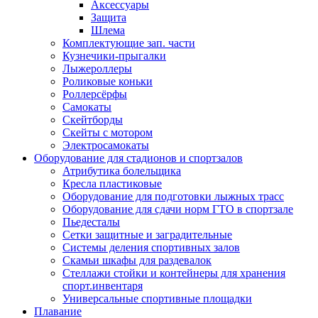
Аксессуары
Защита
Шлема
Комплектующие зап. части
Кузнечики-прыгалки
Лыжероллеры
Роликовые коньки
Роллерсёрфы
Самокаты
Скейтборды
Скейты с мотором
Электросамокаты
Оборудование для стадионов и спортзалов
Атрибутика болельщика
Кресла пластиковые
Оборудование для подготовки лыжных трасс
Оборудование для сдачи норм ГТО в спортзале
Пьедесталы
Сетки защитные и заградительные
Системы деления спортивных залов
Скамьи шкафы для раздевалок
Стеллажи стойки и контейнеры для хранения
спорт.инвентаря
Универсальные спортивные площадки
Плавание