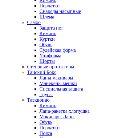
Кимоно
Перчатки
Снаряды насыпные
Шлема
Самбо
Защита ног
Кимоно
Куртки
Обувь
Судейская форма
Униформа
Шорты
Стеновые протекторы
Тайский Бокс
Лапы макивары
Манекены мешки
Специальная защита
Трусы
Таэквондо
Кимоно
Лапа-ракетка хлопушка
Макивары Лапы
Обувь
Перчатки
Пояса