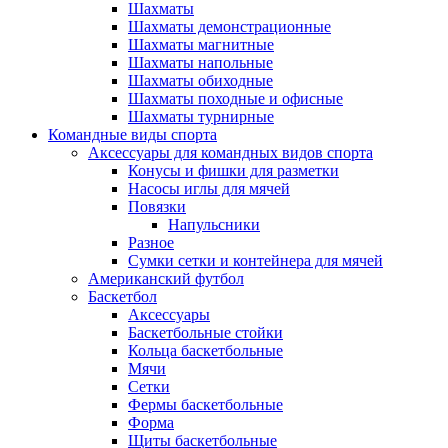
Шахматы
Шахматы демонстрационные
Шахматы магнитные
Шахматы напольные
Шахматы обиходные
Шахматы походные и офисные
Шахматы турнирные
Командные виды спорта
Аксессуары для командных видов спорта
Конусы и фишки для разметки
Насосы иглы для мячей
Повязки
Напульсники
Разное
Сумки сетки и контейнера для мячей
Американский футбол
Баскетбол
Аксессуары
Баскетбольные стойки
Кольца баскетбольные
Мячи
Сетки
Фермы баскетбольные
Форма
Щиты баскетбольные