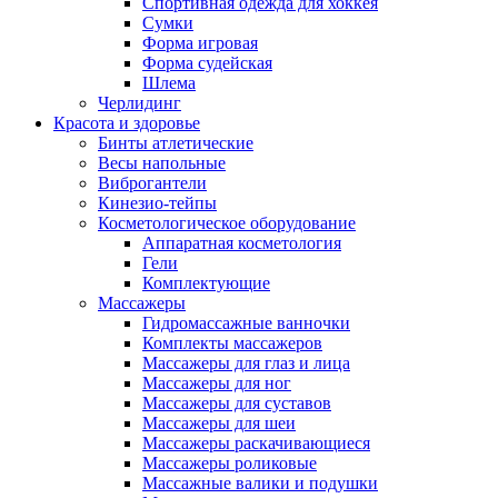
Спортивная одежда для хоккея
Сумки
Форма игровая
Форма судейская
Шлема
Черлидинг
Красота и здоровье
Бинты атлетические
Весы напольные
Виброгантели
Кинезио-тейпы
Косметологическое оборудование
Аппаратная косметология
Гели
Комплектующие
Массажеры
Гидромассажные ванночки
Комплекты массажеров
Массажеры для глаз и лица
Массажеры для ног
Массажеры для суставов
Массажеры для шеи
Массажеры раскачивающиеся
Массажеры роликовые
Массажные валики и подушки