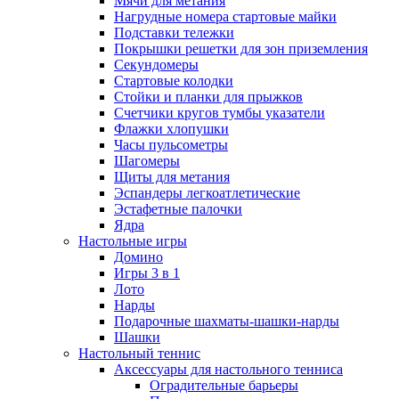
Мячи для метания
Нагрудные номера стартовые майки
Подставки тележки
Покрышки решетки для зон приземления
Секундомеры
Стартовые колодки
Стойки и планки для прыжков
Счетчики кругов тумбы указатели
Флажки хлопушки
Часы пульсометры
Шагомеры
Щиты для метания
Эспандеры легкоатлетические
Эстафетные палочки
Ядра
Настольные игры
Домино
Игры 3 в 1
Лото
Нарды
Подарочные шахматы-шашки-нарды
Шашки
Настольный теннис
Аксессуары для настольного тенниса
Оградительные барьеры