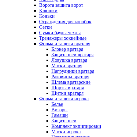
Ворота защита ворот
Клюшки
Коньки
Ограждения для коробок
Сетки
Сумки баулы чехлы
Тренажеры хоккейные
Форма и защита вратаря
Блокер вратаря
Защита шеи вратаря
Ловушка вратаря
Маски вратаря
Нагрудники вратаря
Раковины вратаря
Шлема вратарские
Шорты вратаря
Щитки вратаря
Форма и защита игрока
Белье
Визоры
Гамаши
Защита шеи
Комплект экпипировки
Маски игрока