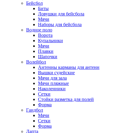
Бейсбол
Биты
Ловушки для бейсбола
Мячи
Наборы для бейсбола
Водное поло
Ворота
Купальники
Мячи
Плавки
Шапочки
Волейбол
Антенны карманы для антенн
Вышки судейские
Мячи для зала
Мячи пляжные
Наколенники
Сетки
Стойки разметка для полей
Форма
Гандбол
Мячи
Сетки
Форма
Лапта