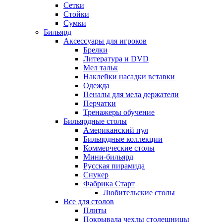
Сетки
Стойки
Сумки
Бильярд
Аксессуары для игроков
Брелки
Литература и DVD
Мел тальк
Наклейки насадки вставки
Одежда
Пеналы для мела держатели
Перчатки
Тренажеры обучение
Бильярдные столы
Американский пул
Бильярдные коллекции
Коммерческие столы
Мини-бильярд
Русская пирамида
Снукер
Фабрика Старт
Любительские столы
Все для столов
Плиты
Покрывала чехлы столешницы