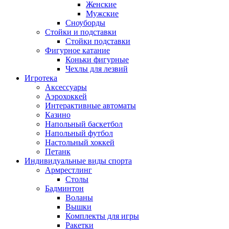
Женские
Мужские
Сноуборды
Стойки и подставки
Cтойки подставки
Фигурное катание
Коньки фигурные
Чехлы для лезвий
Игротека
Аксессуары
Аэрохоккей
Интерактивные автоматы
Казино
Напольный баскетбол
Напольный футбол
Настольный хоккей
Петанк
Индивидуальные виды спорта
Армрестлинг
Столы
Бадминтон
Воланы
Вышки
Комплекты для игры
Ракетки