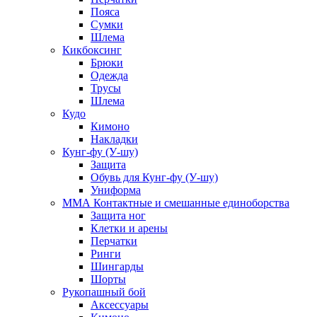
Пояса
Сумки
Шлема
Кикбоксинг
Брюки
Одежда
Трусы
Шлема
Кудо
Кимоно
Накладки
Кунг-фу (У-шу)
Защита
Обувь для Кунг-фу (У-шу)
Униформа
ММА Контактные и смешанные единоборства
Защита ног
Клетки и арены
Перчатки
Ринги
Шингарды
Шорты
Рукопашный бой
Аксессуары