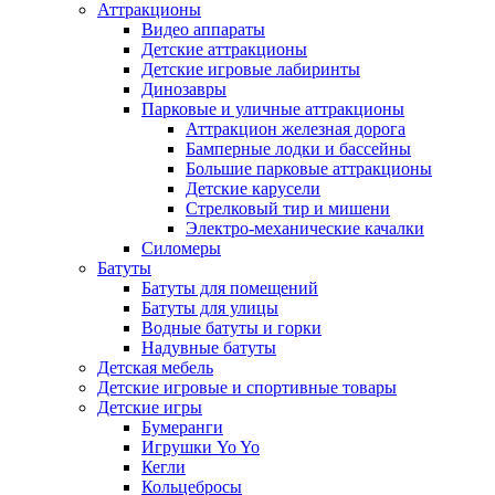
Аттракционы
Видео аппараты
Детские аттракционы
Детские игровые лабиринты
Динозавры
Парковые и уличные аттракционы
Аттракцион железная дорога
Бамперные лодки и бассейны
Большие парковые аттракционы
Детские карусели
Стрелковый тир и мишени
Электро-механические качалки
Силомеры
Батуты
Батуты для помещений
Батуты для улицы
Водные батуты и горки
Надувные батуты
Детская мебель
Детские игровые и спортивные товары
Детские игры
Бумеранги
Игрушки Yo Yo
Кегли
Кольцебросы