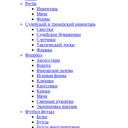
Регби
Инвентарь
Мячи
Форма
Судейский и тренерский инвентарь
Свистки
Судейские бумажники
Счетчики
Тактический доски
Флажки
Флорбол
Аксессуары
Ворота
Вратарские шлема
Игровая форма
Клюшки
Кроссовки
Крюки
Мячи
Сменные рукоятки
Экипировка вратаря
Футбол футзал
Белье
Бутсы
Бутсы многошиповые