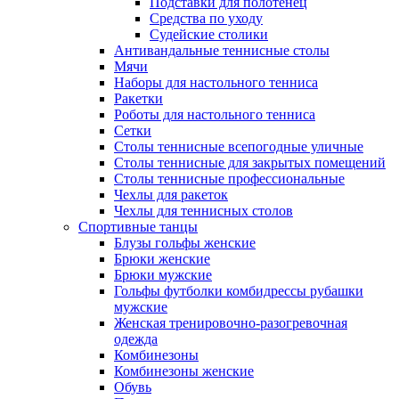
Подставки для полотенец
Средства по уходу
Судейские столики
Антивандальные теннисные столы
Мячи
Наборы для настольного тенниса
Ракетки
Роботы для настольного тенниса
Сетки
Столы теннисные всепогодные уличные
Столы теннисные для закрытых помещений
Столы теннисные профессиональные
Чехлы для ракеток
Чехлы для теннисных столов
Спортивные танцы
Блузы гольфы женские
Брюки женские
Брюки мужские
Гольфы футболки комбидрессы рубашки
мужские
Женская тренировочно-разогревочная
одежда
Комбинезоны
Комбинезоны женские
Обувь