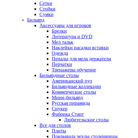
Сетки
Стойки
Сумки
Бильярд
Аксессуары для игроков
Брелки
Литература и DVD
Мел тальк
Наклейки насадки вставки
Одежда
Пеналы для мела держатели
Перчатки
Тренажеры обучение
Бильярдные столы
Американский пул
Бильярдные коллекции
Коммерческие столы
Мини-бильярд
Русская пирамида
Снукер
Фабрика Старт
Любительские столы
Все для столов
Плиты
Покрывала чехлы столешницы