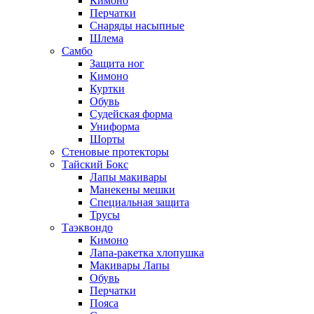
Кимоно
Перчатки
Снаряды насыпные
Шлема
Самбо
Защита ног
Кимоно
Куртки
Обувь
Судейская форма
Униформа
Шорты
Стеновые протекторы
Тайский Бокс
Лапы макивары
Манекены мешки
Специальная защита
Трусы
Таэквондо
Кимоно
Лапа-ракетка хлопушка
Макивары Лапы
Обувь
Перчатки
Пояса