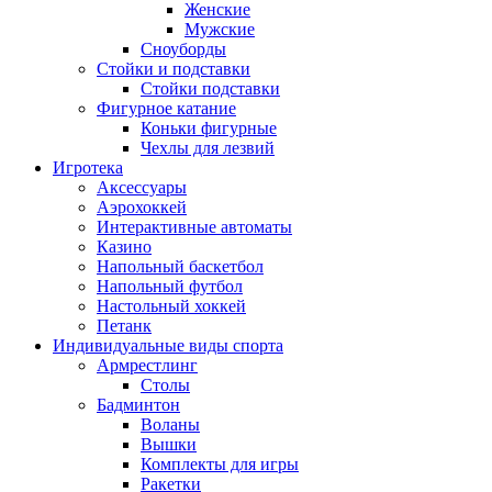
Женские
Мужские
Сноуборды
Стойки и подставки
Cтойки подставки
Фигурное катание
Коньки фигурные
Чехлы для лезвий
Игротека
Аксессуары
Аэрохоккей
Интерактивные автоматы
Казино
Напольный баскетбол
Напольный футбол
Настольный хоккей
Петанк
Индивидуальные виды спорта
Армрестлинг
Столы
Бадминтон
Воланы
Вышки
Комплекты для игры
Ракетки