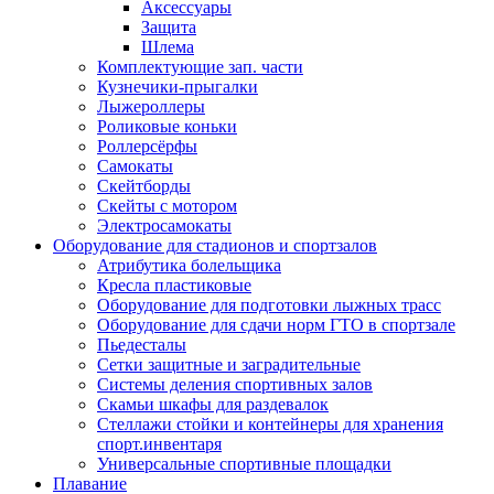
Аксессуары
Защита
Шлема
Комплектующие зап. части
Кузнечики-прыгалки
Лыжероллеры
Роликовые коньки
Роллерсёрфы
Самокаты
Скейтборды
Скейты с мотором
Электросамокаты
Оборудование для стадионов и спортзалов
Атрибутика болельщика
Кресла пластиковые
Оборудование для подготовки лыжных трасс
Оборудование для сдачи норм ГТО в спортзале
Пьедесталы
Сетки защитные и заградительные
Системы деления спортивных залов
Скамьи шкафы для раздевалок
Стеллажи стойки и контейнеры для хранения
спорт.инвентаря
Универсальные спортивные площадки
Плавание