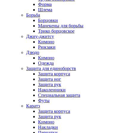
Форма
Шлема
Борьба
Борцовки
Манекены для борьбы
Трико борцовское
Джиу-джитсу
Кимоно
Рюкзаки
Дзюдо
Кимоно
Одежда
Защита для единоборств
Защита корпуса
Защита ног
Защита рук
Наколенники
Специальная защита
Футы
Каратэ
Защита корпуса
Защита рук
Кимоно
Накладки
Перчатки