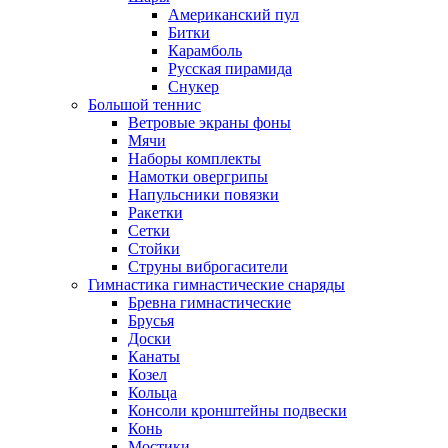
Американский пул
Битки
Карамболь
Русская пирамида
Снукер
Большой теннис
Ветровые экраны фоны
Мячи
Наборы комплекты
Намотки овергрипы
Напульсники повязки
Ракетки
Сетки
Стойки
Струны виброгасители
Гимнастика гимнастические снаряды
Бревна гимнастические
Брусья
Доски
Канаты
Козел
Кольца
Консоли кронштейны подвески
Конь
Мостики