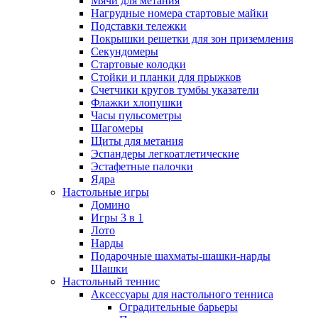
Мячи для метания
Нагрудные номера стартовые майки
Подставки тележки
Покрышки решетки для зон приземления
Секундомеры
Стартовые колодки
Стойки и планки для прыжков
Счетчики кругов тумбы указатели
Флажки хлопушки
Часы пульсометры
Шагомеры
Щиты для метания
Эспандеры легкоатлетические
Эстафетные палочки
Ядра
Настольные игры
Домино
Игры 3 в 1
Лото
Нарды
Подарочные шахматы-шашки-нарды
Шашки
Настольный теннис
Аксессуары для настольного тенниса
Оградительные барьеры