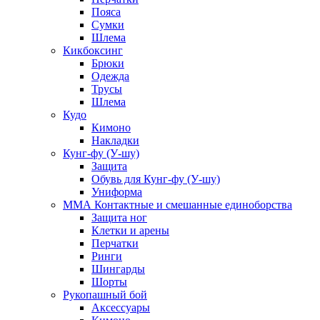
Пояса
Сумки
Шлема
Кикбоксинг
Брюки
Одежда
Трусы
Шлема
Кудо
Кимоно
Накладки
Кунг-фу (У-шу)
Защита
Обувь для Кунг-фу (У-шу)
Униформа
ММА Контактные и смешанные единоборства
Защита ног
Клетки и арены
Перчатки
Ринги
Шингарды
Шорты
Рукопашный бой
Аксессуары