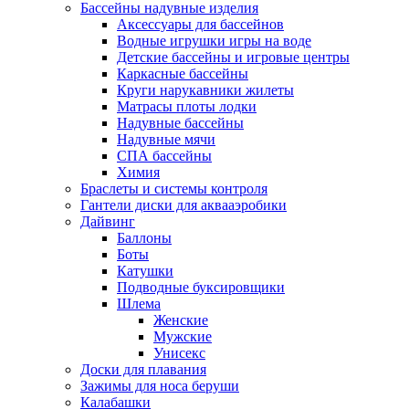
Бассейны надувные изделия
Аксессуары для бассейнов
Водные игрушки игры на воде
Детские бассейны и игровые центры
Каркасные бассейны
Круги нарукавники жилеты
Матрасы плоты лодки
Надувные бассейны
Надувные мячи
СПА бассейны
Химия
Браслеты и системы контроля
Гантели диски для аквааэробики
Дайвинг
Баллоны
Боты
Катушки
Подводные буксировщики
Шлема
Женские
Мужские
Унисекс
Доски для плавания
Зажимы для носа беруши
Калабашки