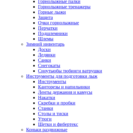
Горнолыжные палки
Горнолыжные тренажеры
Горные лыжи
Защита
Очки горнолыжные
Перчатки
Подшлемники
Шлемы
Зимний инвентарь
Доски
Ледянки
Санки
Снегокаты
Сноутьюбы тюбинги ватрушки
Инструменты для подготовки лыж
Инструменты
Канторезы и напильники
Ленты держания и камусы
Накатки
Скребки и пробки
Станки
Столы и тиски
Утюги
Щетки и фибертекс
Коньки раздвижные