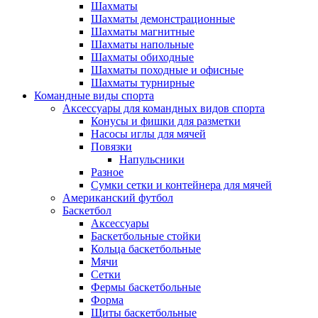
Шахматы
Шахматы демонстрационные
Шахматы магнитные
Шахматы напольные
Шахматы обиходные
Шахматы походные и офисные
Шахматы турнирные
Командные виды спорта
Аксессуары для командных видов спорта
Конусы и фишки для разметки
Насосы иглы для мячей
Повязки
Напульсники
Разное
Сумки сетки и контейнера для мячей
Американский футбол
Баскетбол
Аксессуары
Баскетбольные стойки
Кольца баскетбольные
Мячи
Сетки
Фермы баскетбольные
Форма
Щиты баскетбольные