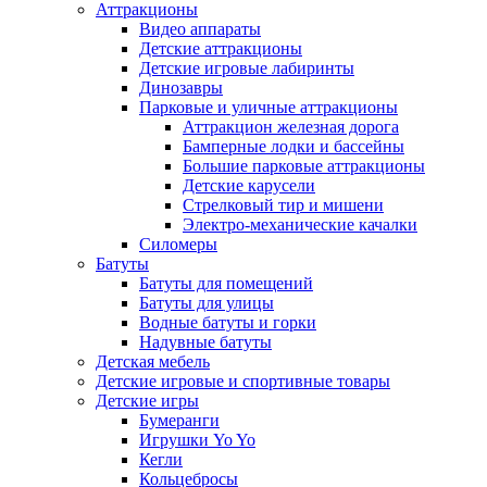
Аттракционы
Видео аппараты
Детские аттракционы
Детские игровые лабиринты
Динозавры
Парковые и уличные аттракционы
Аттракцион железная дорога
Бамперные лодки и бассейны
Большие парковые аттракционы
Детские карусели
Стрелковый тир и мишени
Электро-механические качалки
Силомеры
Батуты
Батуты для помещений
Батуты для улицы
Водные батуты и горки
Надувные батуты
Детская мебель
Детские игровые и спортивные товары
Детские игры
Бумеранги
Игрушки Yo Yo
Кегли
Кольцебросы