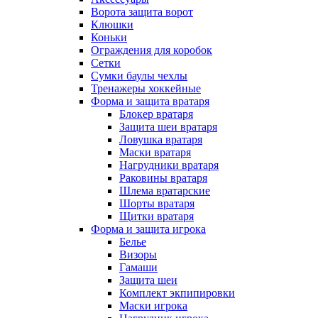
Ворота защита ворот
Клюшки
Коньки
Ограждения для коробок
Сетки
Сумки баулы чехлы
Тренажеры хоккейные
Форма и защита вратаря
Блокер вратаря
Защита шеи вратаря
Ловушка вратаря
Маски вратаря
Нагрудники вратаря
Раковины вратаря
Шлема вратарские
Шорты вратаря
Щитки вратаря
Форма и защита игрока
Белье
Визоры
Гамаши
Защита шеи
Комплект экпипировки
Маски игрока