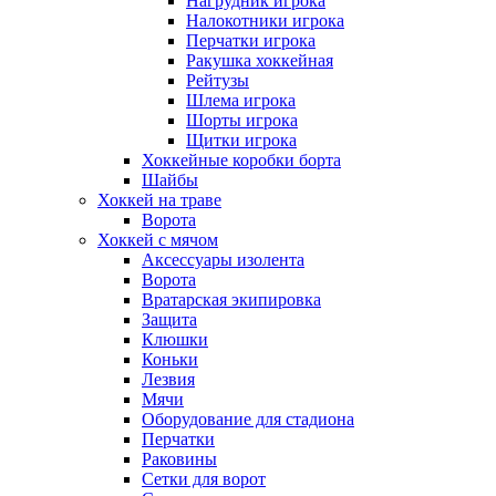
Нагрудник игрока
Налокотники игрока
Перчатки игрока
Ракушка хоккейная
Рейтузы
Шлема игрока
Шорты игрока
Щитки игрока
Хоккейные коробки борта
Шайбы
Хоккей на траве
Ворота
Хоккей с мячом
Аксессуары изолента
Ворота
Вратарская экипировка
Защита
Клюшки
Коньки
Лезвия
Мячи
Оборудование для стадиона
Перчатки
Раковины
Сетки для ворот