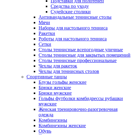
Подставки для полотенец
Средства по уходу
Судейские столики
Антивандальные теннисные столы
Мячи
Наборы для настольного тенниса
Ракетки
Роботы для настольного тенниса
Сетки
Столы теннисные всепогодные уличные
Столы теннисные для закрытых помещений
Столы теннисные профессиональные
Чехлы для ракеток
Чехлы для теннисных столов
Спортивные танцы
Блузы гольфы женские
Брюки женские
Брюки мужские
Гольфы футболки комбидрессы рубашки
мужские
Женская тренировочно-разогревочная
одежда
Комбинезоны
Комбинезоны женские
Обувь