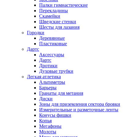
Палки гимнастические
Перекладины
Скамейки
Шведские стенки
Шесты для лазания
Городки
Деревянные
Пластиковые
Дартс
Аксессуары
Дартс
Дротики
Духовые трубки
Легкая атлетика
Альтиметры
Барьеры
Гранаты для метания
Диски
Зоны для приземления сектора бровки
Измерительные и разметочные ленты
Конусы фишки
Копья
Мегафоны
Молоты