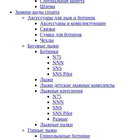
Специальная защита
Шлема
Зимние виды спорта
Аксессуары для лыж и ботинок
Аксессуары и комплектующие
Связки
Сумки для ботинок
Чехлы
Беговые лыжи
Ботинки
N75
NNN
SNS
SNS Pilot
Лыжи
Лыжи детские лыжные комплекты
Лыжные крепления
N75
NNN
SNS
SNS Pilot
Разные
Лыжные палки
Горные лыжи
Горнoлыжные ботинки