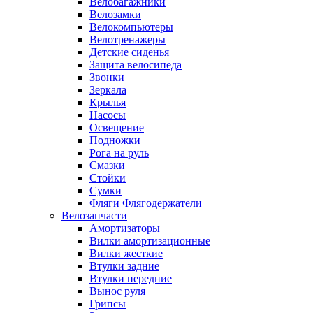
Велобагажники
Велозамки
Велокомпьютеры
Велотренажеры
Детские сиденья
Защита велосипеда
Звонки
Зеркала
Крылья
Насосы
Освещение
Подножки
Рога на руль
Смазки
Стойки
Сумки
Фляги Флягодержатели
Велозапчасти
Амортизаторы
Вилки амортизационные
Вилки жесткие
Втулки задние
Втулки передние
Вынос руля
Грипсы