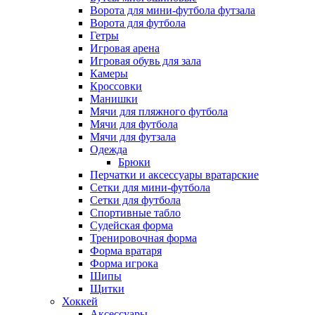
Ворота для мини-футбола футзала
Ворота для футбола
Гетры
Игровая арена
Игровая обувь для зала
Камеры
Кроссовки
Манишки
Мячи для пляжного футбола
Мячи для футбола
Мячи для футзала
Одежда
Брюки
Перчатки и аксессуары вратарские
Сетки для мини-футбола
Сетки для футбола
Спортивные табло
Судейская форма
Тренировочная форма
Форма вратаря
Форма игрока
Шипы
Щитки
Хоккей
Аксессуары