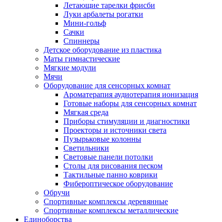
Летающие тарелки фрисби
Луки арбалеты рогатки
Мини-гольф
Сачки
Спиннеры
Детское оборудование из пластика
Маты гимнастические
Мягкие модули
Мячи
Оборудование для сенсорных комнат
Ароматерапия аудиотерапия ионизация
Готовые наборы для сенсорных комнат
Мягкая среда
Приборы стимуляции и диагностики
Проекторы и источники света
Пузырьковые колонны
Светильники
Световые панели потолки
Столы для рисования песком
Тактильные панно коврики
Фибероптическое оборудование
Обручи
Спортивные комплексы деревянные
Спортивные комплексы металлические
Единоборства