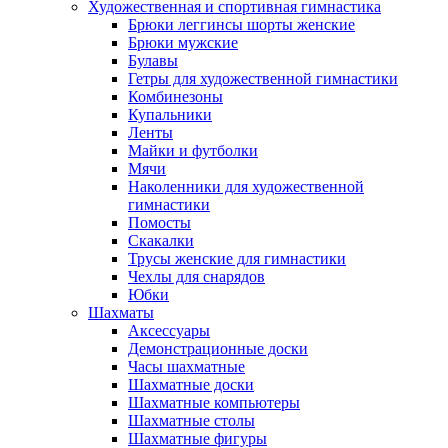
Художественная и спортивная гимнастика
Брюки леггинсы шорты женские
Брюки мужские
Булавы
Гетры для художественной гимнастики
Комбинезоны
Купальники
Ленты
Майки и футболки
Мячи
Наколенники для художественной
гимнастики
Помосты
Скакалки
Трусы женские для гимнастики
Чехлы для снарядов
Юбки
Шахматы
Аксессуары
Демонстрационные доски
Часы шахматные
Шахматные доски
Шахматные компьютеры
Шахматные столы
Шахматные фигуры