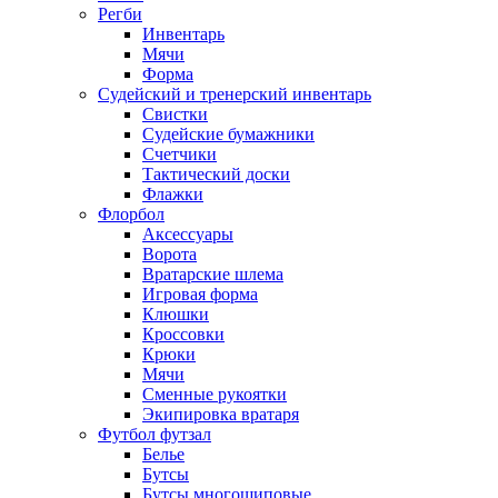
Регби
Инвентарь
Мячи
Форма
Судейский и тренерский инвентарь
Свистки
Судейские бумажники
Счетчики
Тактический доски
Флажки
Флорбол
Аксессуары
Ворота
Вратарские шлема
Игровая форма
Клюшки
Кроссовки
Крюки
Мячи
Сменные рукоятки
Экипировка вратаря
Футбол футзал
Белье
Бутсы
Бутсы многошиповые