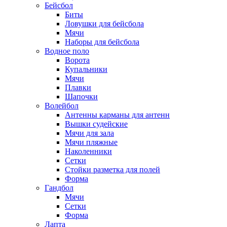
Бейсбол
Биты
Ловушки для бейсбола
Мячи
Наборы для бейсбола
Водное поло
Ворота
Купальники
Мячи
Плавки
Шапочки
Волейбол
Антенны карманы для антенн
Вышки судейские
Мячи для зала
Мячи пляжные
Наколенники
Сетки
Стойки разметка для полей
Форма
Гандбол
Мячи
Сетки
Форма
Лапта