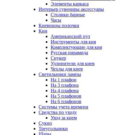
Элементы каркаса
Интерьер сувениры аксессуары
Столики барные
Часы
Киевницы полочки
Кии
Американский пул
Инструменты для кия
Комплектующие для кия
Русская пирамида
Снукер
Удлинители для киев
Чехлы для киев
Светильники лампы
На 1 плафон
На 3 плафона
На 4 плафона
На 5 плафонов
На 6 плафонов
Системы учета времени
Средства по уходу
Уход за кием
Сукно
Треугольники
Шары