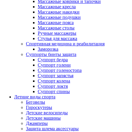
Массажные коврики и тапочки
Массажные кресла
Массажные накидки
Массажные подушки
Массажные пояса
Массажные столы
Ручные массажеры
Стулья для массажа
Спортивная медицина и реабилитация
Заморозка
Суппорты бинты защита
Суппорт бедра
Суппорт голени
Суппорт голеностопа
Суппорт запястья
Суппорт колена
Суппорт локтя
Суппорт спины
Летние виды спорта
Беговелы
Гироскутеры
Детские велосипеды
Детские машины
Джамперы
Защита шлема аксессуары