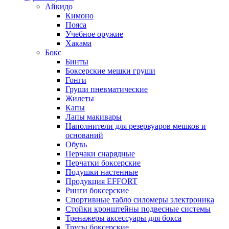
Айкидо
Кимоно
Пояса
Учебное оружие
Хакама
Бокс
Бинты
Боксерские мешки груши
Гонги
Груши пневматические
Жилеты
Капы
Лапы макивары
Наполнители для резервуаров мешков и
оснований
Обувь
Перчаки снарядные
Перчатки боксерские
Подушки настенные
Продукция EFFORT
Ринги боксерские
Спортивные табло силомеры электроника
Стойки кронштейны подвесные системы
Тренажеры аксессуары для бокса
Трусы боксерские