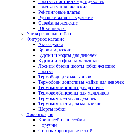
Платья спортивные для девочек
Платья туники женские
Рейтинговые платья
Рубашки жилеты мужские
Сарафаны женские
Юбки шорты
Универсальные табло
Фигурное катание
Аксессуары
Брюки мужские
Куртки и кофты для девочек
Куртки и кофты на мальчиков
Лосины брюки шорты юбки женские
Платья
Термободи для мальчиков
Термободи лонгсливы майки для девочек
Термокомбинезоны для девочек
Термокомбинезоны для мальчиков
Термокомплеты для девочек
Термокомплеты для мальчиков
Шорты юбки
Хореография
Кронштейны и стойки
Поручни
Станок хореографический