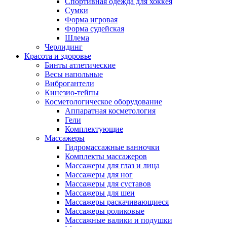
Спортивная одежда для хоккея
Сумки
Форма игровая
Форма судейская
Шлема
Черлидинг
Красота и здоровье
Бинты атлетические
Весы напольные
Виброгантели
Кинезио-тейпы
Косметологическое оборудование
Аппаратная косметология
Гели
Комплектующие
Массажеры
Гидромассажные ванночки
Комплекты массажеров
Массажеры для глаз и лица
Массажеры для ног
Массажеры для суставов
Массажеры для шеи
Массажеры раскачивающиеся
Массажеры роликовые
Массажные валики и подушки