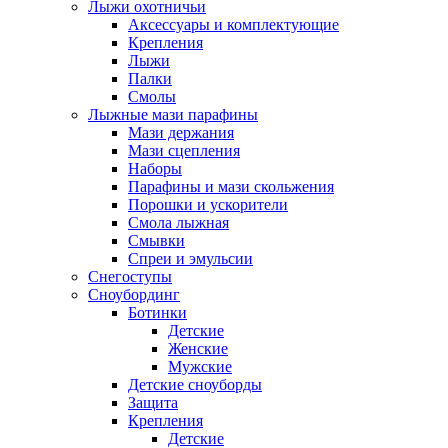
Лыжи охотничьи
Аксессуары и комплектующие
Крепления
Лыжи
Палки
Смолы
Лыжные мази парафины
Мази держания
Мази сцепления
Наборы
Парафины и мази скольжения
Порошки и ускорители
Смола лыжная
Смывки
Спреи и эмульсии
Снегоступы
Сноубординг
Ботинки
Детские
Женские
Мужские
Детские сноуборды
Защита
Крепления
Детские