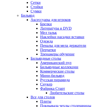
Сетки
Стойки
Сумки
Бильярд
Аксессуары для игроков
Брелки
Литература и DVD
Мел тальк
Наклейки насадки вставки
Одежда
Пеналы для мела держатели
Перчатки
Тренажеры обучение
Бильярдные столы
Американский пул
Бильярдные коллекции
Коммерческие столы
Мини-бильярд
Русская пирамида
Снукер
Фабрика Старт
Любительские столы
Все для столов
Плиты
Покрывала чехлы столешницы