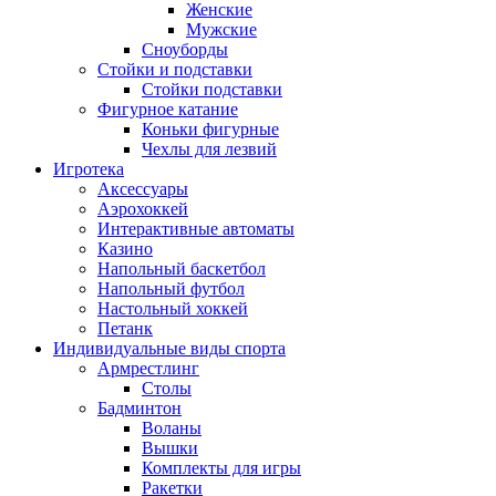
Женские
Мужские
Сноуборды
Стойки и подставки
Cтойки подставки
Фигурное катание
Коньки фигурные
Чехлы для лезвий
Игротека
Аксессуары
Аэрохоккей
Интерактивные автоматы
Казино
Напольный баскетбол
Напольный футбол
Настольный хоккей
Петанк
Индивидуальные виды спорта
Армрестлинг
Столы
Бадминтон
Воланы
Вышки
Комплекты для игры
Ракетки