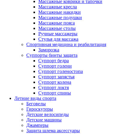
Массажные коврики и тапочки
Массажные кресла
Массажные накидки
Массажные подушки
Массажные пояса
Массажные столы
Ручные массажеры
Стулья для массажа
Спортивная медицина и реабилитация
Заморозка
Суппорты бинты защита
Суппорт бедра
Суппорт голени
Суппорт голеностопа
Суппорт запястья
Суппорт колена
Суппорт локтя
Суппорт спины
Летние виды спорта
Беговелы
Гироскутеры
Детские велосипеды
Детские машины
Джамперы
Защита шлема аксессуары