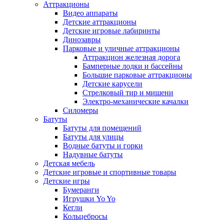
Аттракционы
Видео аппараты
Детские аттракционы
Детские игровые лабиринты
Динозавры
Парковые и уличные аттракционы
Аттракцион железная дорога
Бамперные лодки и бассейны
Большие парковые аттракционы
Детские карусели
Стрелковый тир и мишени
Электро-механические качалки
Силомеры
Батуты
Батуты для помещений
Батуты для улицы
Водные батуты и горки
Надувные батуты
Детская мебель
Детские игровые и спортивные товары
Детские игры
Бумеранги
Игрушки Yo Yo
Кегли
Кольцебросы