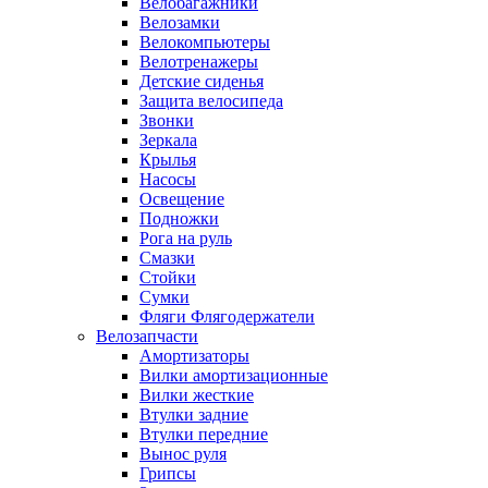
Велобагажники
Велозамки
Велокомпьютеры
Велотренажеры
Детские сиденья
Защита велосипеда
Звонки
Зеркала
Крылья
Насосы
Освещение
Подножки
Рога на руль
Смазки
Стойки
Сумки
Фляги Флягодержатели
Велозапчасти
Амортизаторы
Вилки амортизационные
Вилки жесткие
Втулки задние
Втулки передние
Вынос руля
Грипсы