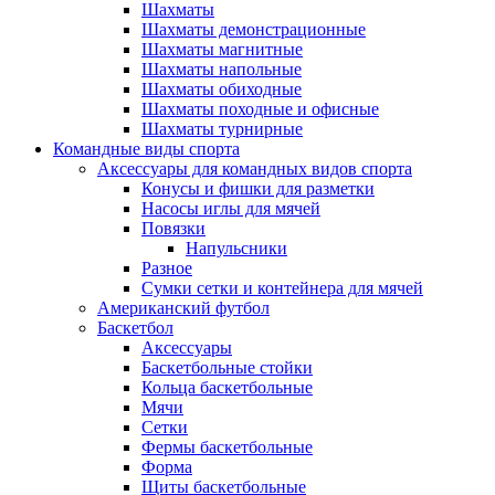
Шахматы
Шахматы демонстрационные
Шахматы магнитные
Шахматы напольные
Шахматы обиходные
Шахматы походные и офисные
Шахматы турнирные
Командные виды спорта
Аксессуары для командных видов спорта
Конусы и фишки для разметки
Насосы иглы для мячей
Повязки
Напульсники
Разное
Сумки сетки и контейнера для мячей
Американский футбол
Баскетбол
Аксессуары
Баскетбольные стойки
Кольца баскетбольные
Мячи
Сетки
Фермы баскетбольные
Форма
Щиты баскетбольные