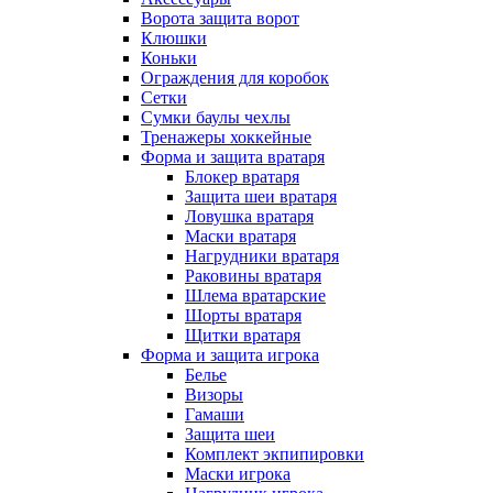
Ворота защита ворот
Клюшки
Коньки
Ограждения для коробок
Сетки
Сумки баулы чехлы
Тренажеры хоккейные
Форма и защита вратаря
Блокер вратаря
Защита шеи вратаря
Ловушка вратаря
Маски вратаря
Нагрудники вратаря
Раковины вратаря
Шлема вратарские
Шорты вратаря
Щитки вратаря
Форма и защита игрока
Белье
Визоры
Гамаши
Защита шеи
Комплект экпипировки
Маски игрока