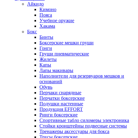
Айкидо
Кимоно
Пояса
Учебное оружие
Хакама
Бокс
Бинты
Боксерские мешки груши
Гонги
Груши пневматические
Жилеты
Капы
Лапы макивары
Наполнители для резервуаров мешков и
оснований
Обувь
Перчаки снарядные
Перчатки боксерские
Подушки настенные
Продукция EFFORT
Ринги боксерские
Спортивные табло силомеры электроника
Стойки кронштейны подвесные системы
Тренажеры аксессуары для бокса
Трусы боксерские