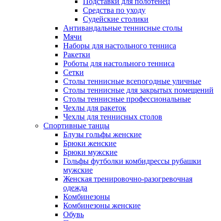
Подставки для полотенец
Средства по уходу
Судейские столики
Антивандальные теннисные столы
Мячи
Наборы для настольного тенниса
Ракетки
Роботы для настольного тенниса
Сетки
Столы теннисные всепогодные уличные
Столы теннисные для закрытых помещений
Столы теннисные профессиональные
Чехлы для ракеток
Чехлы для теннисных столов
Спортивные танцы
Блузы гольфы женские
Брюки женские
Брюки мужские
Гольфы футболки комбидрессы рубашки
мужские
Женская тренировочно-разогревочная
одежда
Комбинезоны
Комбинезоны женские
Обувь