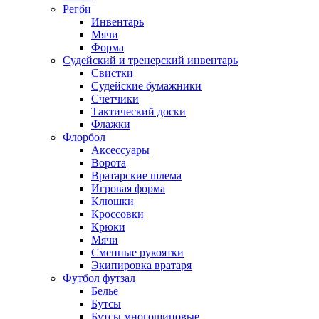
Регби
Инвентарь
Мячи
Форма
Судейский и тренерский инвентарь
Свистки
Судейские бумажники
Счетчики
Тактический доски
Флажки
Флорбол
Аксессуары
Ворота
Вратарские шлема
Игровая форма
Клюшки
Кроссовки
Крюки
Мячи
Сменные рукоятки
Экипировка вратаря
Футбол футзал
Белье
Бутсы
Бутсы многошиповые