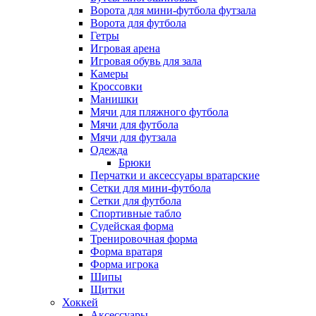
Ворота для мини-футбола футзала
Ворота для футбола
Гетры
Игровая арена
Игровая обувь для зала
Камеры
Кроссовки
Манишки
Мячи для пляжного футбола
Мячи для футбола
Мячи для футзала
Одежда
Брюки
Перчатки и аксессуары вратарские
Сетки для мини-футбола
Сетки для футбола
Спортивные табло
Судейская форма
Тренировочная форма
Форма вратаря
Форма игрока
Шипы
Щитки
Хоккей
Аксессуары