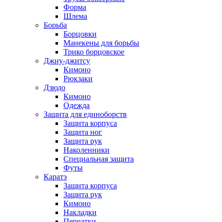
Форма
Шлема
Борьба
Борцовки
Манекены для борьбы
Трико борцовское
Джиу-джитсу
Кимоно
Рюкзаки
Дзюдо
Кимоно
Одежда
Защита для единоборств
Защита корпуса
Защита ног
Защита рук
Наколенники
Специальная защита
Футы
Каратэ
Защита корпуса
Защита рук
Кимоно
Накладки
Перчатки