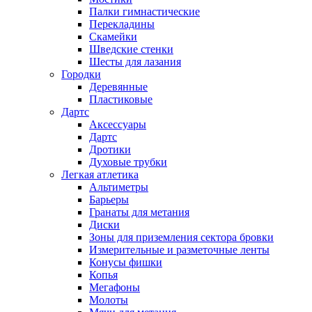
Палки гимнастические
Перекладины
Скамейки
Шведские стенки
Шесты для лазания
Городки
Деревянные
Пластиковые
Дартс
Аксессуары
Дартс
Дротики
Духовые трубки
Легкая атлетика
Альтиметры
Барьеры
Гранаты для метания
Диски
Зоны для приземления сектора бровки
Измерительные и разметочные ленты
Конусы фишки
Копья
Мегафоны
Молоты