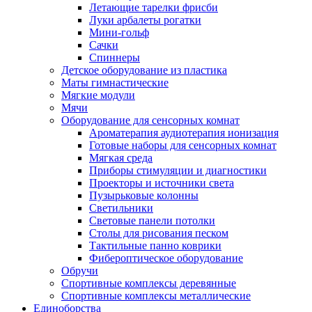
Летающие тарелки фрисби
Луки арбалеты рогатки
Мини-гольф
Сачки
Спиннеры
Детское оборудование из пластика
Маты гимнастические
Мягкие модули
Мячи
Оборудование для сенсорных комнат
Ароматерапия аудиотерапия ионизация
Готовые наборы для сенсорных комнат
Мягкая среда
Приборы стимуляции и диагностики
Проекторы и источники света
Пузырьковые колонны
Светильники
Световые панели потолки
Столы для рисования песком
Тактильные панно коврики
Фибероптическое оборудование
Обручи
Спортивные комплексы деревянные
Спортивные комплексы металлические
Единоборства