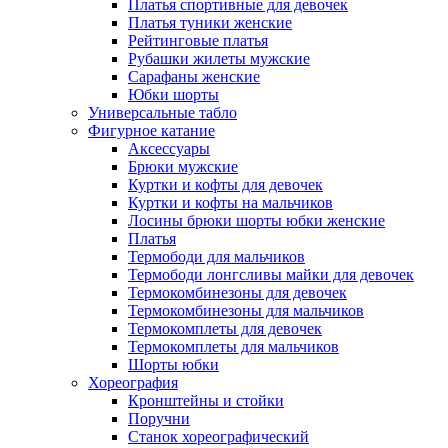
Платья спортивные для девочек
Платья туники женские
Рейтинговые платья
Рубашки жилеты мужские
Сарафаны женские
Юбки шорты
Универсальные табло
Фигурное катание
Аксессуары
Брюки мужские
Куртки и кофты для девочек
Куртки и кофты на мальчиков
Лосины брюки шорты юбки женские
Платья
Термободи для мальчиков
Термободи лонгсливы майки для девочек
Термокомбинезоны для девочек
Термокомбинезоны для мальчиков
Термокомплеты для девочек
Термокомплеты для мальчиков
Шорты юбки
Хореография
Кронштейны и стойки
Поручни
Станок хореографический