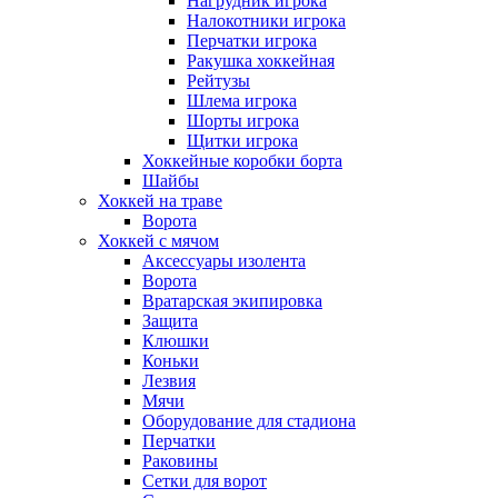
Нагрудник игрока
Налокотники игрока
Перчатки игрока
Ракушка хоккейная
Рейтузы
Шлема игрока
Шорты игрока
Щитки игрока
Хоккейные коробки борта
Шайбы
Хоккей на траве
Ворота
Хоккей с мячом
Аксессуары изолента
Ворота
Вратарская экипировка
Защита
Клюшки
Коньки
Лезвия
Мячи
Оборудование для стадиона
Перчатки
Раковины
Сетки для ворот