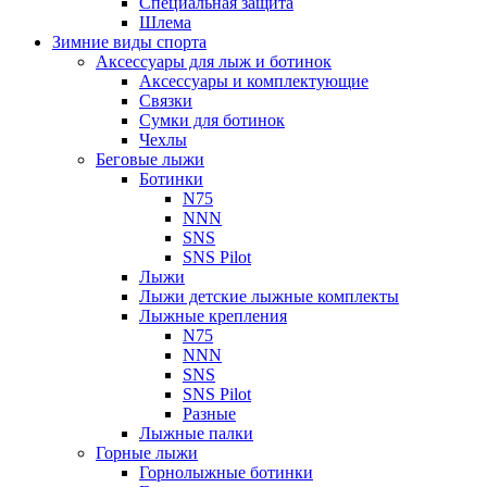
Специальная защита
Шлема
Зимние виды спорта
Аксессуары для лыж и ботинок
Аксессуары и комплектующие
Связки
Сумки для ботинок
Чехлы
Беговые лыжи
Ботинки
N75
NNN
SNS
SNS Pilot
Лыжи
Лыжи детские лыжные комплекты
Лыжные крепления
N75
NNN
SNS
SNS Pilot
Разные
Лыжные палки
Горные лыжи
Горнoлыжные ботинки