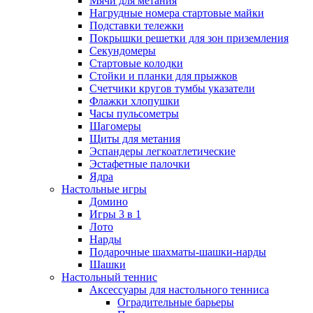
Мячи для метания
Нагрудные номера стартовые майки
Подставки тележки
Покрышки решетки для зон приземления
Секундомеры
Стартовые колодки
Стойки и планки для прыжков
Счетчики кругов тумбы указатели
Флажки хлопушки
Часы пульсометры
Шагомеры
Щиты для метания
Эспандеры легкоатлетические
Эстафетные палочки
Ядра
Настольные игры
Домино
Игры 3 в 1
Лото
Нарды
Подарочные шахматы-шашки-нарды
Шашки
Настольный теннис
Аксессуары для настольного тенниса
Оградительные барьеры