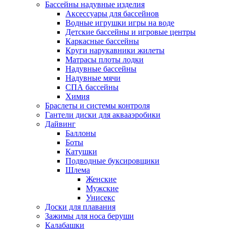
Бассейны надувные изделия
Аксессуары для бассейнов
Водные игрушки игры на воде
Детские бассейны и игровые центры
Каркасные бассейны
Круги нарукавники жилеты
Матрасы плоты лодки
Надувные бассейны
Надувные мячи
СПА бассейны
Химия
Браслеты и системы контроля
Гантели диски для аквааэробики
Дайвинг
Баллоны
Боты
Катушки
Подводные буксировщики
Шлема
Женские
Мужские
Унисекс
Доски для плавания
Зажимы для носа беруши
Калабашки