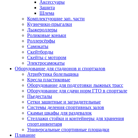
Аксессуары
Защита
Шлема
Комплектующие зап. части
Кузнечики-прыгалки
Лыжероллеры
Роликовые коньки
Роллерсёрфы
Самокаты
Скейтборды
Скейты с мотором
Электросамокаты
Оборудование для стадионов и спортзалов
Атрибутика болельщика
Кресла пластиковые
Оборудование для подготовки лыжных трасс
Оборудование для сдачи норм ГТО в спортзале
Пьедесталы
Сетки защитные и заградительные
Системы деления спортивных залов
Скамьи шкафы для раздевалок
Стеллажи стойки и контейнеры для хранения
спорт.инвентаря
Универсальные спортивные площадки
Плавание