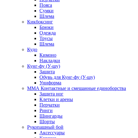
Пояса
Сумки
Шлема
Кикбоксинг
Брюки
Одежда
Трусы
Шлема
Кудо
Кимоно
Накладки
Кунг-фу (У-шу)
Защита
Обувь для Кунг-фу (У-шу)
Униформа
ММА Контактные и смешанные единоборства
Защита ног
Клетки и арены
Перчатки
Ринги
Шингарды
Шорты
Рукопашный бой
Аксессуары