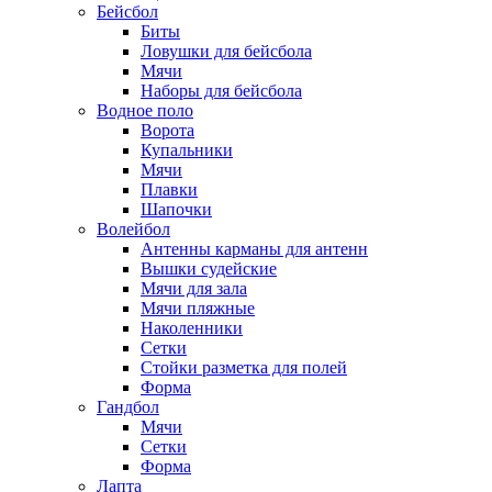
Бейсбол
Биты
Ловушки для бейсбола
Мячи
Наборы для бейсбола
Водное поло
Ворота
Купальники
Мячи
Плавки
Шапочки
Волейбол
Антенны карманы для антенн
Вышки судейские
Мячи для зала
Мячи пляжные
Наколенники
Сетки
Стойки разметка для полей
Форма
Гандбол
Мячи
Сетки
Форма
Лапта