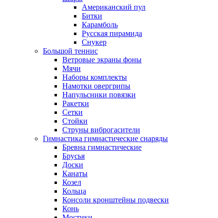
Американский пул
Битки
Карамболь
Русская пирамида
Снукер
Большой теннис
Ветровые экраны фоны
Мячи
Наборы комплекты
Намотки овергрипы
Напульсники повязки
Ракетки
Сетки
Стойки
Струны виброгасители
Гимнастика гимнастические снаряды
Бревна гимнастические
Брусья
Доски
Канаты
Козел
Кольца
Консоли кронштейны подвески
Конь
Мостики