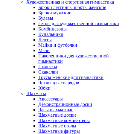
Художественная и спортивная гимнастика
Брюки леггинсы шорты женские
Брюки мужские
Булавы
Гетры для художественной гимнастики
Комбинезоны
Купальники
Ленты
Майки и футболки
Мячи
Наколенники для художественной
гимнастики
Помосты
Скакалки
Трусы женские для гимнастики
Чехлы для снарядов
Юбки
Шахматы
Аксессуары
Демонстрационные доски
Часы шахматные
Шахматные доски
Шахматные компьютеры
Шахматные столы
Шахматные фигуры