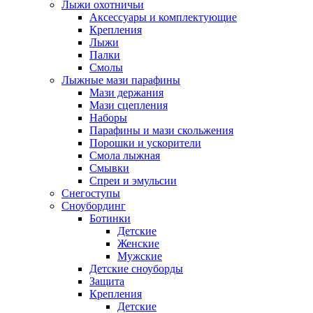
Лыжи охотничьи
Аксессуары и комплектующие
Крепления
Лыжи
Палки
Смолы
Лыжные мази парафины
Мази держания
Мази сцепления
Наборы
Парафины и мази скольжения
Порошки и ускорители
Смола лыжная
Смывки
Спреи и эмульсии
Снегоступы
Сноубординг
Ботинки
Детские
Женские
Мужские
Детские сноуборды
Защита
Крепления
Детские