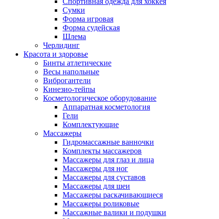
Спортивная одежда для хоккея
Сумки
Форма игровая
Форма судейская
Шлема
Черлидинг
Красота и здоровье
Бинты атлетические
Весы напольные
Виброгантели
Кинезио-тейпы
Косметологическое оборудование
Аппаратная косметология
Гели
Комплектующие
Массажеры
Гидромассажные ванночки
Комплекты массажеров
Массажеры для глаз и лица
Массажеры для ног
Массажеры для суставов
Массажеры для шеи
Массажеры раскачивающиеся
Массажеры роликовые
Массажные валики и подушки