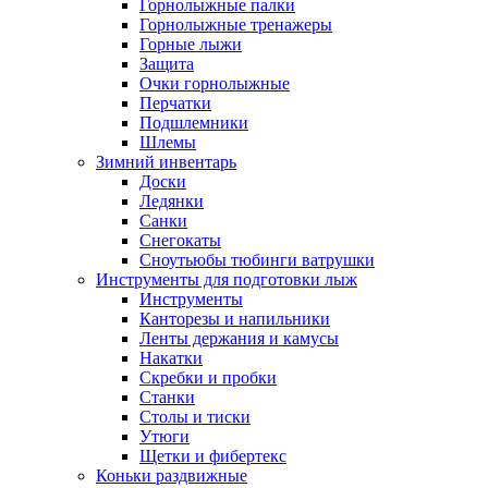
Горнолыжные палки
Горнолыжные тренажеры
Горные лыжи
Защита
Очки горнолыжные
Перчатки
Подшлемники
Шлемы
Зимний инвентарь
Доски
Ледянки
Санки
Снегокаты
Сноутьюбы тюбинги ватрушки
Инструменты для подготовки лыж
Инструменты
Канторезы и напильники
Ленты держания и камусы
Накатки
Скребки и пробки
Станки
Столы и тиски
Утюги
Щетки и фибертекс
Коньки раздвижные