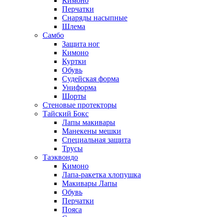
Кимоно
Перчатки
Снаряды насыпные
Шлема
Самбо
Защита ног
Кимоно
Куртки
Обувь
Судейская форма
Униформа
Шорты
Стеновые протекторы
Тайский Бокс
Лапы макивары
Манекены мешки
Специальная защита
Трусы
Таэквондо
Кимоно
Лапа-ракетка хлопушка
Макивары Лапы
Обувь
Перчатки
Пояса