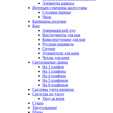
Элементы каркаса
Интерьер сувениры аксессуары
Столики барные
Часы
Киевницы полочки
Кии
Американский пул
Инструменты для кия
Комплектующие для кия
Русская пирамида
Снукер
Удлинители для киев
Чехлы для киев
Светильники лампы
На 1 плафон
На 3 плафона
На 4 плафона
На 5 плафонов
На 6 плафонов
Системы учета времени
Средства по уходу
Уход за кием
Сукно
Треугольники
Шары