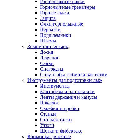
Горнолыжные палки
Горнолыжные тренажеры
Горные лыжи
Защита
Очки горнолыжные
Перчатки
Подшлемники
Шлемы
Зимний инвентарь
Доски
Ледянки
Санки
Снегокаты
Сноутьюбы тюбинги ватрушки
Инструменты для подготовки лыж
Инструменты
Канторезы и напильники
Ленты держания и камусы
Накатки
Скребки и пробки
Станки
Столы и тиски
Утюги
Щетки и фибертекс
Коньки раздвижные