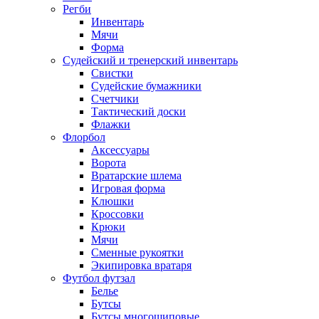
Регби
Инвентарь
Мячи
Форма
Судейский и тренерский инвентарь
Свистки
Судейские бумажники
Счетчики
Тактический доски
Флажки
Флорбол
Аксессуары
Ворота
Вратарские шлема
Игровая форма
Клюшки
Кроссовки
Крюки
Мячи
Сменные рукоятки
Экипировка вратаря
Футбол футзал
Белье
Бутсы
Бутсы многошиповые