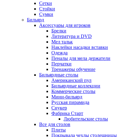
Сетки
Стойки
Сумки
Бильярд
Аксессуары для игроков
Брелки
Литература и DVD
Мел тальк
Наклейки насадки вставки
Одежда
Пеналы для мела держатели
Перчатки
Тренажеры обучение
Бильярдные столы
Американский пул
Бильярдные коллекции
Коммерческие столы
Мини-бильярд
Русская пирамида
Снукер
Фабрика Старт
Любительские столы
Все для столов
Плиты
Покрывала чехлы столешницы