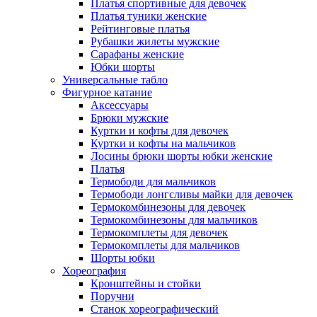
Платья спортивные для девочек
Платья туники женские
Рейтинговые платья
Рубашки жилеты мужские
Сарафаны женские
Юбки шорты
Универсальные табло
Фигурное катание
Аксессуары
Брюки мужские
Куртки и кофты для девочек
Куртки и кофты на мальчиков
Лосины брюки шорты юбки женские
Платья
Термободи для мальчиков
Термободи лонгсливы майки для девочек
Термокомбинезоны для девочек
Термокомбинезоны для мальчиков
Термокомплеты для девочек
Термокомплеты для мальчиков
Шорты юбки
Хореография
Кронштейны и стойки
Поручни
Станок хореографический