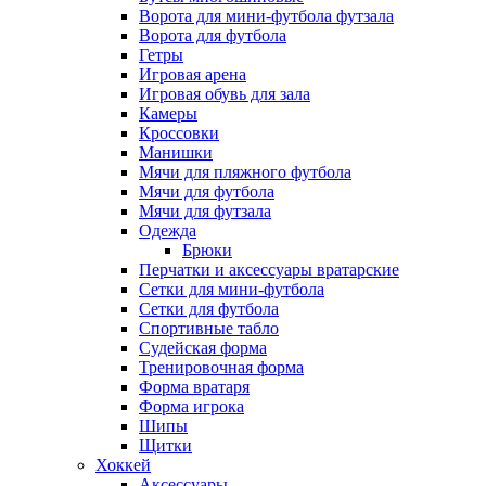
Ворота для мини-футбола футзала
Ворота для футбола
Гетры
Игровая арена
Игровая обувь для зала
Камеры
Кроссовки
Манишки
Мячи для пляжного футбола
Мячи для футбола
Мячи для футзала
Одежда
Брюки
Перчатки и аксессуары вратарские
Сетки для мини-футбола
Сетки для футбола
Спортивные табло
Судейская форма
Тренировочная форма
Форма вратаря
Форма игрока
Шипы
Щитки
Хоккей
Аксессуары