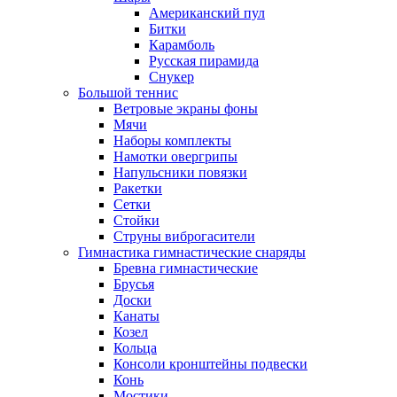
Американский пул
Битки
Карамболь
Русская пирамида
Снукер
Большой теннис
Ветровые экраны фоны
Мячи
Наборы комплекты
Намотки овергрипы
Напульсники повязки
Ракетки
Сетки
Стойки
Струны виброгасители
Гимнастика гимнастические снаряды
Бревна гимнастические
Брусья
Доски
Канаты
Козел
Кольца
Консоли кронштейны подвески
Конь
Мостики