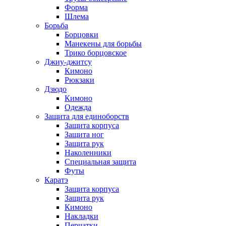
Форма
Шлема
Борьба
Борцовки
Манекены для борьбы
Трико борцовское
Джиу-джитсу
Кимоно
Рюкзаки
Дзюдо
Кимоно
Одежда
Защита для единоборств
Защита корпуса
Защита ног
Защита рук
Наколенники
Специальная защита
Футы
Каратэ
Защита корпуса
Защита рук
Кимоно
Накладки
Перчатки