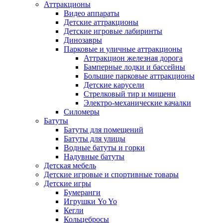
Аттракционы
Видео аппараты
Детские аттракционы
Детские игровые лабиринты
Динозавры
Парковые и уличные аттракционы
Аттракцион железная дорога
Бамперные лодки и бассейны
Большие парковые аттракционы
Детские карусели
Стрелковый тир и мишени
Электро-механические качалки
Силомеры
Батуты
Батуты для помещений
Батуты для улицы
Водные батуты и горки
Надувные батуты
Детская мебель
Детские игровые и спортивные товары
Детские игры
Бумеранги
Игрушки Yo Yo
Кегли
Кольцебросы