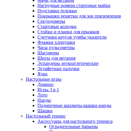
Мячи для метания
Нагрудные номера стартовые майки
Подставки тележки
Покрышки решетки для зон приземления
Секундомеры
Стартовые колодки
Стойки и планки для прыжков
Счетчики кругов тумбы указатели
Флажки хлопушки
Часы пульсометры
Шагомеры
Щиты для метания
Эспандеры легкоатлетические
Эстафетные палочки
Ядра
Настольные игры
Домино
Игры 3 в 1
Лото
Нарды
Подарочные шахматы-шашки-нарды
Шашки
Настольный теннис
Аксессуары для настольного тенниса
Оградительные барьеры