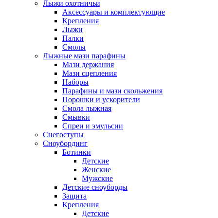
Лыжи охотничьи
Аксессуары и комплектующие
Крепления
Лыжи
Палки
Смолы
Лыжные мази парафины
Мази держания
Мази сцепления
Наборы
Парафины и мази скольжения
Порошки и ускорители
Смола лыжная
Смывки
Спреи и эмульсии
Снегоступы
Сноубординг
Ботинки
Детские
Женские
Мужские
Детские сноуборды
Защита
Крепления
Детские