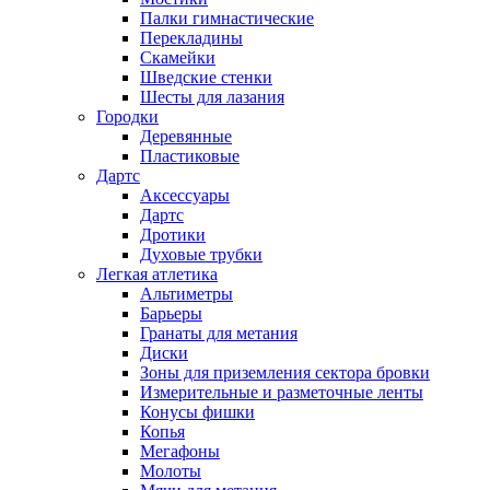
Палки гимнастические
Перекладины
Скамейки
Шведские стенки
Шесты для лазания
Городки
Деревянные
Пластиковые
Дартс
Аксессуары
Дартс
Дротики
Духовые трубки
Легкая атлетика
Альтиметры
Барьеры
Гранаты для метания
Диски
Зоны для приземления сектора бровки
Измерительные и разметочные ленты
Конусы фишки
Копья
Мегафоны
Молоты