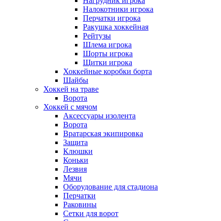
Нагрудник игрока
Налокотники игрока
Перчатки игрока
Ракушка хоккейная
Рейтузы
Шлема игрока
Шорты игрока
Щитки игрока
Хоккейные коробки борта
Шайбы
Хоккей на траве
Ворота
Хоккей с мячом
Аксессуары изолента
Ворота
Вратарская экипировка
Защита
Клюшки
Коньки
Лезвия
Мячи
Оборудование для стадиона
Перчатки
Раковины
Сетки для ворот