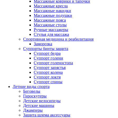
Массажные коврики и тапочки
Массажные кресла
Массажные накидки
Массажные подушки
Массажные пояса
Массажные столы
Ручные массажеры
Стулья для массажа
Спортивная медицина и реабилитация
Заморозка
Суппорты бинты защита
Суппорт бедра
Суппорт голени
Суппорт голеностопа
Суппорт запястья
Суппорт колена
Суппорт локтя
Суппорт спины
Летние виды спорта
Беговелы
Гироскутеры
Детские велосипеды
Детские машины
Джамперы
Защита шлема аксессуары