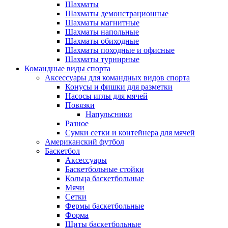
Шахматы
Шахматы демонстрационные
Шахматы магнитные
Шахматы напольные
Шахматы обиходные
Шахматы походные и офисные
Шахматы турнирные
Командные виды спорта
Аксессуары для командных видов спорта
Конусы и фишки для разметки
Насосы иглы для мячей
Повязки
Напульсники
Разное
Сумки сетки и контейнера для мячей
Американский футбол
Баскетбол
Аксессуары
Баскетбольные стойки
Кольца баскетбольные
Мячи
Сетки
Фермы баскетбольные
Форма
Щиты баскетбольные