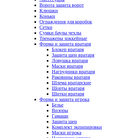
Ворота защита ворот
Клюшки
Коньки
Ограждения для коробок
Сетки
Сумки баулы чехлы
Тренажеры хоккейные
Форма и защита вратаря
Блокер вратаря
Защита шеи вратаря
Ловушка вратаря
Маски вратаря
Нагрудники вратаря
Раковины вратаря
Шлема вратарские
Шорты вратаря
Щитки вратаря
Форма и защита игрока
Белье
Визоры
Гамаши
Защита шеи
Комплект экпипировки
Маски игрока