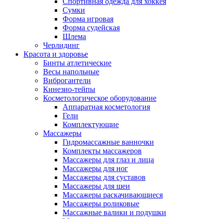
Спортивная одежда для хоккея
Сумки
Форма игровая
Форма судейская
Шлема
Черлидинг
Красота и здоровье
Бинты атлетические
Весы напольные
Виброгантели
Кинезио-тейпы
Косметологическое оборудование
Аппаратная косметология
Гели
Комплектующие
Массажеры
Гидромассажные ванночки
Комплекты массажеров
Массажеры для глаз и лица
Массажеры для ног
Массажеры для суставов
Массажеры для шеи
Массажеры раскачивающиеся
Массажеры роликовые
Массажные валики и подушки