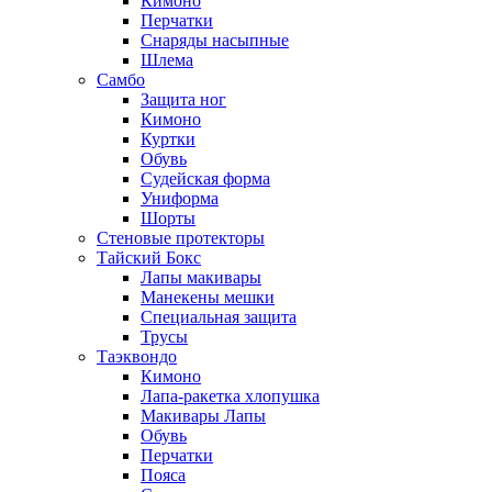
Кимоно
Перчатки
Снаряды насыпные
Шлема
Самбо
Защита ног
Кимоно
Куртки
Обувь
Судейская форма
Униформа
Шорты
Стеновые протекторы
Тайский Бокс
Лапы макивары
Манекены мешки
Специальная защита
Трусы
Таэквондо
Кимоно
Лапа-ракетка хлопушка
Макивары Лапы
Обувь
Перчатки
Пояса