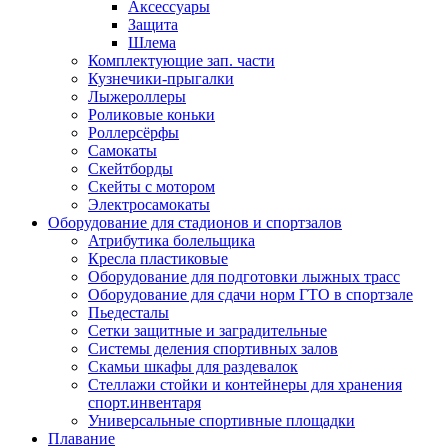
Аксессуары
Защита
Шлема
Комплектующие зап. части
Кузнечики-прыгалки
Лыжероллеры
Роликовые коньки
Роллерсёрфы
Самокаты
Скейтборды
Скейты с мотором
Электросамокаты
Оборудование для стадионов и спортзалов
Атрибутика болельщика
Кресла пластиковые
Оборудование для подготовки лыжных трасс
Оборудование для сдачи норм ГТО в спортзале
Пьедесталы
Сетки защитные и заградительные
Системы деления спортивных залов
Скамьи шкафы для раздевалок
Стеллажи стойки и контейнеры для хранения
спорт.инвентаря
Универсальные спортивные площадки
Плавание