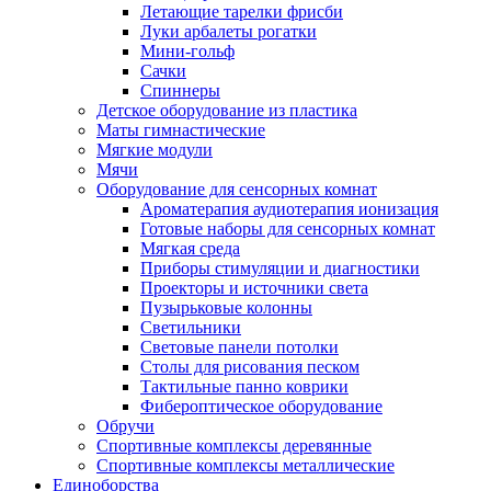
Летающие тарелки фрисби
Луки арбалеты рогатки
Мини-гольф
Сачки
Спиннеры
Детское оборудование из пластика
Маты гимнастические
Мягкие модули
Мячи
Оборудование для сенсорных комнат
Ароматерапия аудиотерапия ионизация
Готовые наборы для сенсорных комнат
Мягкая среда
Приборы стимуляции и диагностики
Проекторы и источники света
Пузырьковые колонны
Светильники
Световые панели потолки
Столы для рисования песком
Тактильные панно коврики
Фибероптическое оборудование
Обручи
Спортивные комплексы деревянные
Спортивные комплексы металлические
Единоборства