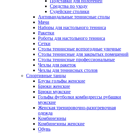
Подставки для полотенец
Средства по уходу
Судейские столики
Антивандальные теннисные столы
Мячи
Наборы для настольного тенниса
Ракетки
Роботы для настольного тенниса
Сетки
Столы теннисные всепогодные уличные
Столы теннисные для закрытых помещений
Столы теннисные профессиональные
Чехлы для ракеток
Чехлы для теннисных столов
Спортивные танцы
Блузы гольфы женские
Брюки женские
Брюки мужские
Гольфы футболки комбидрессы рубашки
мужские
Женская тренировочно-разогревочная
одежда
Комбинезоны
Комбинезоны женские
Обувь