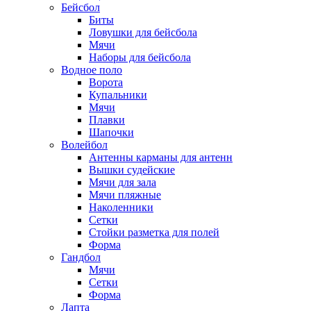
Бейсбол
Биты
Ловушки для бейсбола
Мячи
Наборы для бейсбола
Водное поло
Ворота
Купальники
Мячи
Плавки
Шапочки
Волейбол
Антенны карманы для антенн
Вышки судейские
Мячи для зала
Мячи пляжные
Наколенники
Сетки
Стойки разметка для полей
Форма
Гандбол
Мячи
Сетки
Форма
Лапта