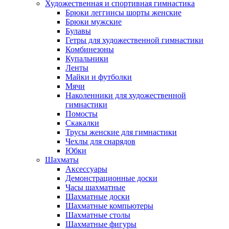
Художественная и спортивная гимнастика
Брюки леггинсы шорты женские
Брюки мужские
Булавы
Гетры для художественной гимнастики
Комбинезоны
Купальники
Ленты
Майки и футболки
Мячи
Наколенники для художественной
гимнастики
Помосты
Скакалки
Трусы женские для гимнастики
Чехлы для снарядов
Юбки
Шахматы
Аксессуары
Демонстрационные доски
Часы шахматные
Шахматные доски
Шахматные компьютеры
Шахматные столы
Шахматные фигуры