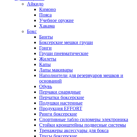
Айкидо
Кимоно
Пояса
Учебное оружие
Хакама
Бокс
Бинты
Боксерские мешки груши
Гонги
Груши пневматические
Жилеты
Капы
Лапы макивары
Наполнители для резервуаров мешков и
оснований
Обувь
Перчаки снарядные
Перчатки боксерские
Подушки настенные
Продукция EFFORT
Ринги боксерские
Спортивные табло силомеры электроника
Стойки кронштейны подвесные системы
Тренажеры аксессуары для бокса
Трусы боксерские