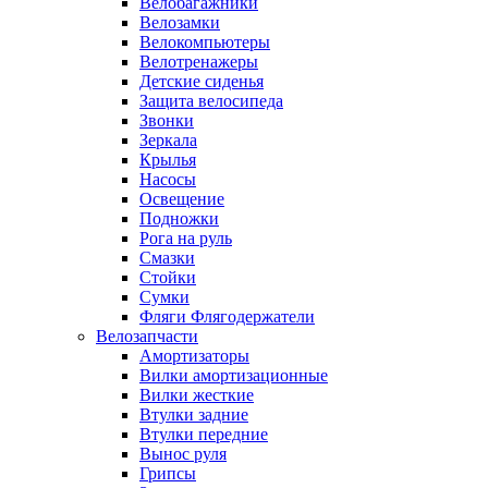
Велобагажники
Велозамки
Велокомпьютеры
Велотренажеры
Детские сиденья
Защита велосипеда
Звонки
Зеркала
Крылья
Насосы
Освещение
Подножки
Рога на руль
Смазки
Стойки
Сумки
Фляги Флягодержатели
Велозапчасти
Амортизаторы
Вилки амортизационные
Вилки жесткие
Втулки задние
Втулки передние
Вынос руля
Грипсы