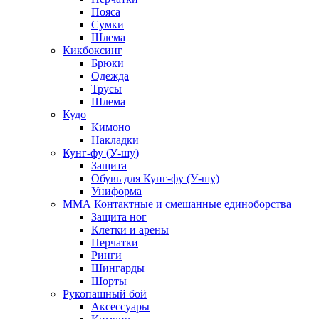
Пояса
Сумки
Шлема
Кикбоксинг
Брюки
Одежда
Трусы
Шлема
Кудо
Кимоно
Накладки
Кунг-фу (У-шу)
Защита
Обувь для Кунг-фу (У-шу)
Униформа
ММА Контактные и смешанные единоборства
Защита ног
Клетки и арены
Перчатки
Ринги
Шингарды
Шорты
Рукопашный бой
Аксессуары