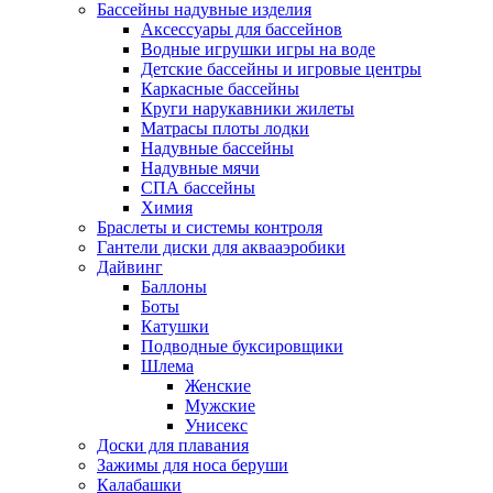
Бассейны надувные изделия
Аксессуары для бассейнов
Водные игрушки игры на воде
Детские бассейны и игровые центры
Каркасные бассейны
Круги нарукавники жилеты
Матрасы плоты лодки
Надувные бассейны
Надувные мячи
СПА бассейны
Химия
Браслеты и системы контроля
Гантели диски для аквааэробики
Дайвинг
Баллоны
Боты
Катушки
Подводные буксировщики
Шлема
Женские
Мужские
Унисекс
Доски для плавания
Зажимы для носа беруши
Калабашки