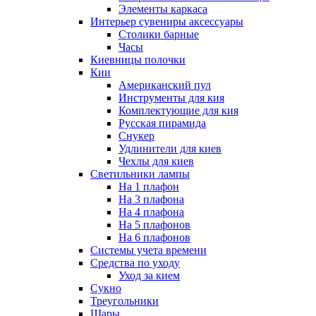
Элементы каркаса
Интерьер сувениры аксессуары
Столики барные
Часы
Киевницы полочки
Кии
Американский пул
Инструменты для кия
Комплектующие для кия
Русская пирамида
Снукер
Удлинители для киев
Чехлы для киев
Светильники лампы
На 1 плафон
На 3 плафона
На 4 плафона
На 5 плафонов
На 6 плафонов
Системы учета времени
Средства по уходу
Уход за кием
Сукно
Треугольники
Шары