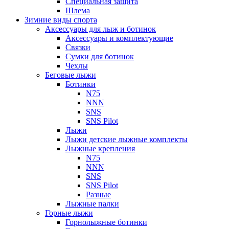
Специальная защита
Шлема
Зимние виды спорта
Аксессуары для лыж и ботинок
Аксессуары и комплектующие
Связки
Сумки для ботинок
Чехлы
Беговые лыжи
Ботинки
N75
NNN
SNS
SNS Pilot
Лыжи
Лыжи детские лыжные комплекты
Лыжные крепления
N75
NNN
SNS
SNS Pilot
Разные
Лыжные палки
Горные лыжи
Горнoлыжные ботинки