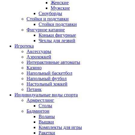
Женские
Мужские
Сноуборды
Стойки и подставки
Cтойки подставки
Фигурное катание
Коньки фигурные
Чехлы для лезвий
Игротека
Аксессуары
Аэрохоккей
Интерактивные автоматы
Казино
Напольный баскетбол
Напольный футбол
Настольный хоккей
Петанк
Индивидуальные виды спорта
Армрестлинг
Столы
Бадминтон
Воланы
Вышки
Комплекты для игры
Ракетки