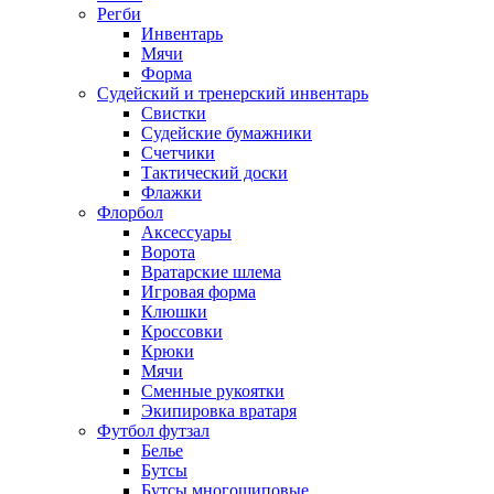
Регби
Инвентарь
Мячи
Форма
Судейский и тренерский инвентарь
Свистки
Судейские бумажники
Счетчики
Тактический доски
Флажки
Флорбол
Аксессуары
Ворота
Вратарские шлема
Игровая форма
Клюшки
Кроссовки
Крюки
Мячи
Сменные рукоятки
Экипировка вратаря
Футбол футзал
Белье
Бутсы
Бутсы многошиповые