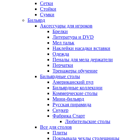
Сетки
Стойки
Сумки
Бильярд
Аксессуары для игроков
Брелки
Литература и DVD
Мел тальк
Наклейки насадки вставки
Одежда
Пеналы для мела держатели
Перчатки
Тренажеры обучение
Бильярдные столы
Американский пул
Бильярдные коллекции
Коммерческие столы
Мини-бильярд
Русская пирамида
Снукер
Фабрика Старт
Любительские столы
Все для столов
Плиты
Покрывала чехлы столешницы