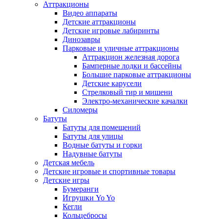
Аттракционы
Видео аппараты
Детские аттракционы
Детские игровые лабиринты
Динозавры
Парковые и уличные аттракционы
Аттракцион железная дорога
Бамперные лодки и бассейны
Большие парковые аттракционы
Детские карусели
Стрелковый тир и мишени
Электро-механические качалки
Силомеры
Батуты
Батуты для помещений
Батуты для улицы
Водные батуты и горки
Надувные батуты
Детская мебель
Детские игровые и спортивные товары
Детские игры
Бумеранги
Игрушки Yo Yo
Кегли
Кольцебросы