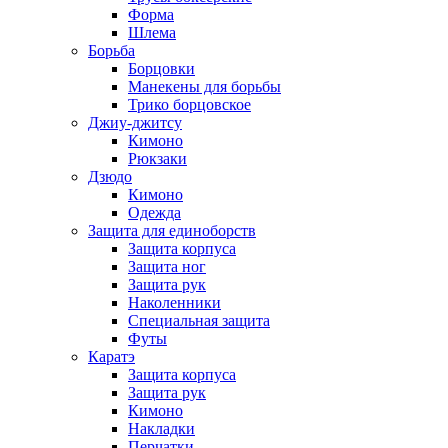
Форма
Шлема
Борьба
Борцовки
Манекены для борьбы
Трико борцовское
Джиу-джитсу
Кимоно
Рюкзаки
Дзюдо
Кимоно
Одежда
Защита для единоборств
Защита корпуса
Защита ног
Защита рук
Наколенники
Специальная защита
Футы
Каратэ
Защита корпуса
Защита рук
Кимоно
Накладки
Перчатки