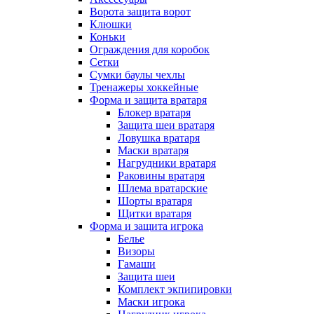
Ворота защита ворот
Клюшки
Коньки
Ограждения для коробок
Сетки
Сумки баулы чехлы
Тренажеры хоккейные
Форма и защита вратаря
Блокер вратаря
Защита шеи вратаря
Ловушка вратаря
Маски вратаря
Нагрудники вратаря
Раковины вратаря
Шлема вратарские
Шорты вратаря
Щитки вратаря
Форма и защита игрока
Белье
Визоры
Гамаши
Защита шеи
Комплект экпипировки
Маски игрока