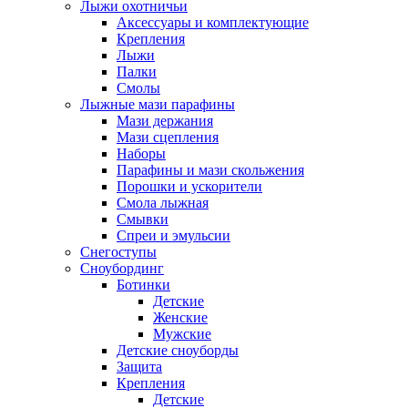
Лыжи охотничьи
Аксессуары и комплектующие
Крепления
Лыжи
Палки
Смолы
Лыжные мази парафины
Мази держания
Мази сцепления
Наборы
Парафины и мази скольжения
Порошки и ускорители
Смола лыжная
Смывки
Спреи и эмульсии
Снегоступы
Сноубординг
Ботинки
Детские
Женские
Мужские
Детские сноуборды
Защита
Крепления
Детские