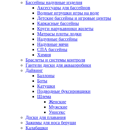
Бассейны надувные изделия
Аксессуары для бассейнов
Водные игрушки игры на воде
Детские бассейны и игровые центры
Каркасные бассейны
Круги нарукавники жилеты
Матрасы плоты лодки
Надувные бассейны
Надувные мячи
СПА бассейны
Химия
Браслеты и системы контроля
Гантели диски для аквааэробики
Дайвинг
Баллоны
Боты
Катушки
Подводные буксировщики
Шлема
Женские
Мужские
Унисекс
Доски для плавания
Зажимы для носа беруши
Калабашки