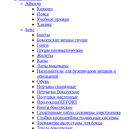
Айкидо
Кимоно
Пояса
Учебное оружие
Хакама
Бокс
Бинты
Боксерские мешки груши
Гонги
Груши пневматические
Жилеты
Капы
Лапы макивары
Наполнители для резервуаров мешков и
оснований
Обувь
Перчаки снарядные
Перчатки боксерские
Подушки настенные
Продукция EFFORT
Ринги боксерские
Спортивные табло силомеры электроника
Стойки кронштейны подвесные системы
Тренажеры аксессуары для бокса
Трусы боксерские