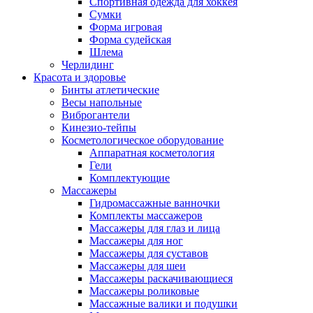
Спортивная одежда для хоккея
Сумки
Форма игровая
Форма судейская
Шлема
Черлидинг
Красота и здоровье
Бинты атлетические
Весы напольные
Виброгантели
Кинезио-тейпы
Косметологическое оборудование
Аппаратная косметология
Гели
Комплектующие
Массажеры
Гидромассажные ванночки
Комплекты массажеров
Массажеры для глаз и лица
Массажеры для ног
Массажеры для суставов
Массажеры для шеи
Массажеры раскачивающиеся
Массажеры роликовые
Массажные валики и подушки