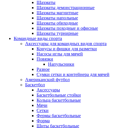
Шахматы
Шахматы демонстрационные
Шахматы магнитные
Шахматы напольные
Шахматы обиходные
Шахматы походные и офисные
Шахматы турнирные
Командные виды спорта
Аксессуары для командных видов спорта
Конусы и фишки для разметки
Насосы иглы для мячей
Повязки
Напульсники
Разное
Сумки сетки и контейнера для мячей
Американский футбол
Баскетбол
Аксессуары
Баскетбольные стойки
Кольца баскетбольные
Мячи
Сетки
Фермы баскетбольные
Форма
Щиты баскетбольные