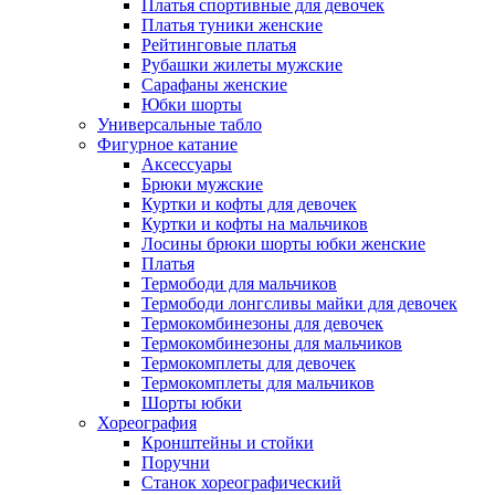
Платья спортивные для девочек
Платья туники женские
Рейтинговые платья
Рубашки жилеты мужские
Сарафаны женские
Юбки шорты
Универсальные табло
Фигурное катание
Аксессуары
Брюки мужские
Куртки и кофты для девочек
Куртки и кофты на мальчиков
Лосины брюки шорты юбки женские
Платья
Термободи для мальчиков
Термободи лонгсливы майки для девочек
Термокомбинезоны для девочек
Термокомбинезоны для мальчиков
Термокомплеты для девочек
Термокомплеты для мальчиков
Шорты юбки
Хореография
Кронштейны и стойки
Поручни
Станок хореографический