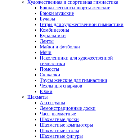
Художественная и спортивная гимнастика
Брюки леггинсы шорты женские
Брюки мужские
Булавы
Гетры для художественной гимнастики
Комбинезоны
Купальники
Ленты
Майки и футболки
Мячи
Наколенники для художественной
гимнастики
Помосты
Скакалки
Трусы женские для гимнастики
Чехлы для снарядов
Юбки
Шахматы
Аксессуары
Демонстрационные доски
Часы шахматные
Шахматные доски
Шахматные компьютеры
Шахматные столы
Шахматные фигуры