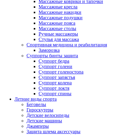
Массажные коврики и тапочки
Массажные кресла
Массажные накидки
Массажные подушки
Массажные пояса
Массажные столы
Ручные массажеры
Стулья для массажа
Спортивная медицина и реабилитация
Заморозка
Суппорты бинты защита
Суппорт бедра
Суппорт голени
Суппорт голеностопа
Суппорт запястья
Суппорт колена
Суппорт локтя
Суппорт спины
Летние виды спорта
Беговелы
Гироскутеры
Детские велосипеды
Детские машины
Джамперы
Защита шлема аксессуары