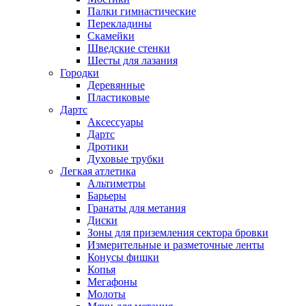
Палки гимнастические
Перекладины
Скамейки
Шведские стенки
Шесты для лазания
Городки
Деревянные
Пластиковые
Дартс
Аксессуары
Дартс
Дротики
Духовые трубки
Легкая атлетика
Альтиметры
Барьеры
Гранаты для метания
Диски
Зоны для приземления сектора бровки
Измерительные и разметочные ленты
Конусы фишки
Копья
Мегафоны
Молоты