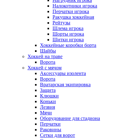
Нагрудник игрока
Налокотники игрока
Перчатки игрока
Ракушка хоккейная
Рейтузы
Шлема игрока
Шорты игрока
Щитки игрока
Хоккейные коробки борта
Шайбы
Хоккей на траве
Ворота
Хоккей с мячом
Аксессуары изолента
Ворота
Вратарская экипировка
Защита
Клюшки
Коньки
Лезвия
Мячи
Оборудование для стадиона
Перчатки
Раковины
Сетки для ворот