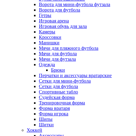
Ворота для мини-футбола футзала
Ворота для футбола
Гетры
Игровая арена
Игровая обувь для зала
Камеры
Кроссовки
Манишки
Мячи для пляжного футбола
Мячи для футбола
Мячи для футзала
Одежда
Брюки
Перчатки и аксессуары вратарские
Сетки для мини-футбола
Сетки для футбола
Спортивные табло
Судейская форма
Тренировочная форма
Форма вратаря
Форма игрока
Шипы
Щитки
Хоккей
Аксессуары