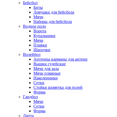
Бейсбол
Биты
Ловушки для бейсбола
Мячи
Наборы для бейсбола
Водное поло
Ворота
Купальники
Мячи
Плавки
Шапочки
Волейбол
Антенны карманы для антенн
Вышки судейские
Мячи для зала
Мячи пляжные
Наколенники
Сетки
Стойки разметка для полей
Форма
Гандбол
Мячи
Сетки
Форма
Лапта