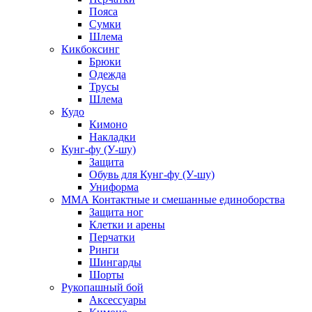
Пояса
Сумки
Шлема
Кикбоксинг
Брюки
Одежда
Трусы
Шлема
Кудо
Кимоно
Накладки
Кунг-фу (У-шу)
Защита
Обувь для Кунг-фу (У-шу)
Униформа
ММА Контактные и смешанные единоборства
Защита ног
Клетки и арены
Перчатки
Ринги
Шингарды
Шорты
Рукопашный бой
Аксессуары