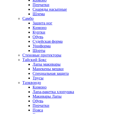
Кимоно
Перчатки
Снаряды насыпные
Шлема
Самбо
Защита ног
Кимоно
Куртки
Обувь
Судейская форма
Униформа
Шорты
Стеновые протекторы
Тайский Бокс
Лапы макивары
Манекены мешки
Специальная защита
Трусы
Таэквондо
Кимоно
Лапа-ракетка хлопушка
Макивары Лапы
Обувь
Перчатки
Пояса