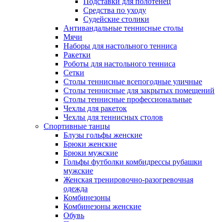
Подставки для полотенец
Средства по уходу
Судейские столики
Антивандальные теннисные столы
Мячи
Наборы для настольного тенниса
Ракетки
Роботы для настольного тенниса
Сетки
Столы теннисные всепогодные уличные
Столы теннисные для закрытых помещений
Столы теннисные профессиональные
Чехлы для ракеток
Чехлы для теннисных столов
Спортивные танцы
Блузы гольфы женские
Брюки женские
Брюки мужские
Гольфы футболки комбидрессы рубашки
мужские
Женская тренировочно-разогревочная
одежда
Комбинезоны
Комбинезоны женские
Обувь