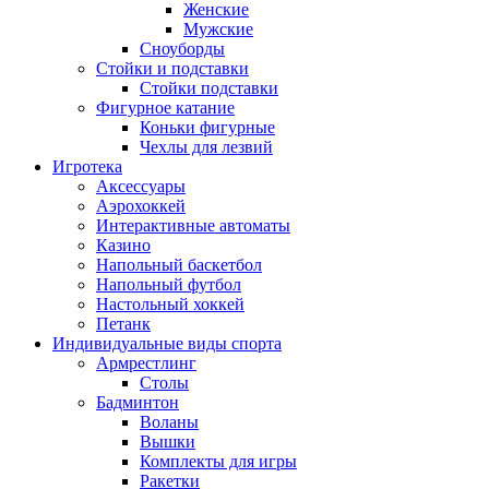
Женские
Мужские
Сноуборды
Стойки и подставки
Cтойки подставки
Фигурное катание
Коньки фигурные
Чехлы для лезвий
Игротека
Аксессуары
Аэрохоккей
Интерактивные автоматы
Казино
Напольный баскетбол
Напольный футбол
Настольный хоккей
Петанк
Индивидуальные виды спорта
Армрестлинг
Столы
Бадминтон
Воланы
Вышки
Комплекты для игры
Ракетки