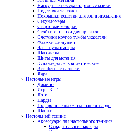
Мячи для метания
Нагрудные номера стартовые майки
Подставки тележки
Покрышки решетки для зон приземления
Секундомеры
Стартовые колодки
Стойки и планки для прыжков
Счетчики кругов тумбы указатели
Флажки хлопушки
Часы пульсометры
Шагомеры
Щиты для метания
Эспандеры легкоатлетические
Эстафетные палочки
Ядра
Настольные игры
Домино
Игры 3 в 1
Лото
Нарды
Подарочные шахматы-шашки-нарды
Шашки
Настольный теннис
Аксессуары для настольного тенниса
Оградительные барьеры