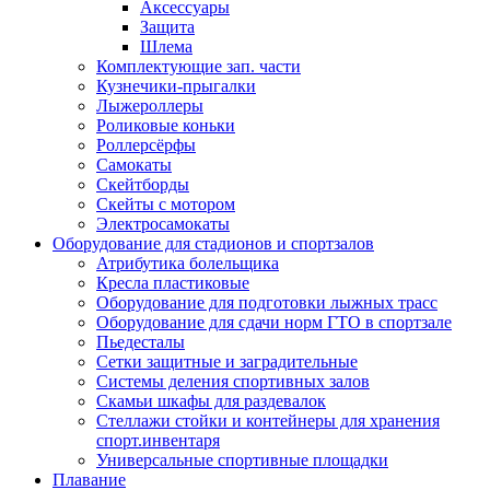
Аксессуары
Защита
Шлема
Комплектующие зап. части
Кузнечики-прыгалки
Лыжероллеры
Роликовые коньки
Роллерсёрфы
Самокаты
Скейтборды
Скейты с мотором
Электросамокаты
Оборудование для стадионов и спортзалов
Атрибутика болельщика
Кресла пластиковые
Оборудование для подготовки лыжных трасс
Оборудование для сдачи норм ГТО в спортзале
Пьедесталы
Сетки защитные и заградительные
Системы деления спортивных залов
Скамьи шкафы для раздевалок
Стеллажи стойки и контейнеры для хранения
спорт.инвентаря
Универсальные спортивные площадки
Плавание