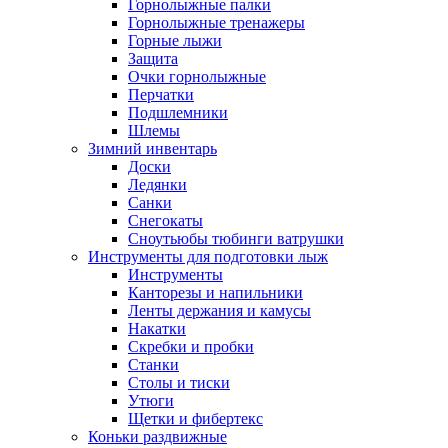
Горнолыжные палки
Горнолыжные тренажеры
Горные лыжи
Защита
Очки горнолыжные
Перчатки
Подшлемники
Шлемы
Зимний инвентарь
Доски
Ледянки
Санки
Снегокаты
Сноутьюбы тюбинги ватрушки
Инструменты для подготовки лыж
Инструменты
Канторезы и напильники
Ленты держания и камусы
Накатки
Скребки и пробки
Станки
Столы и тиски
Утюги
Щетки и фибертекс
Коньки раздвижные