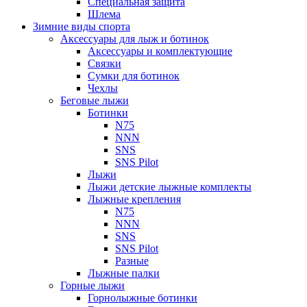
Специальная защита
Шлема
Зимние виды спорта
Аксессуары для лыж и ботинок
Аксессуары и комплектующие
Связки
Сумки для ботинок
Чехлы
Беговые лыжи
Ботинки
N75
NNN
SNS
SNS Pilot
Лыжи
Лыжи детские лыжные комплекты
Лыжные крепления
N75
NNN
SNS
SNS Pilot
Разные
Лыжные палки
Горные лыжи
Горнoлыжные ботинки