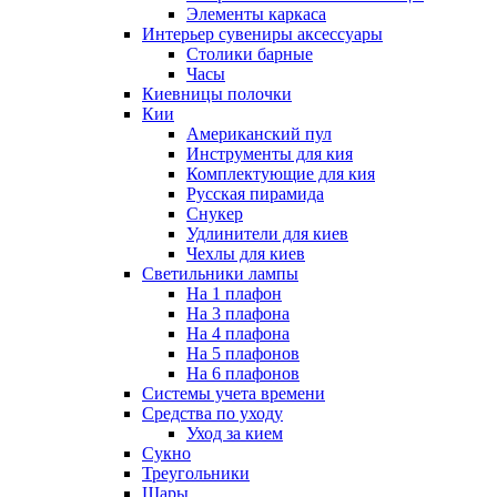
Элементы каркаса
Интерьер сувениры аксессуары
Столики барные
Часы
Киевницы полочки
Кии
Американский пул
Инструменты для кия
Комплектующие для кия
Русская пирамида
Снукер
Удлинители для киев
Чехлы для киев
Светильники лампы
На 1 плафон
На 3 плафона
На 4 плафона
На 5 плафонов
На 6 плафонов
Системы учета времени
Средства по уходу
Уход за кием
Сукно
Треугольники
Шары