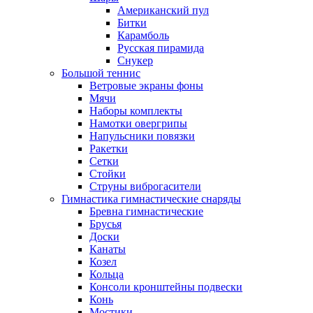
Американский пул
Битки
Карамболь
Русская пирамида
Снукер
Большой теннис
Ветровые экраны фоны
Мячи
Наборы комплекты
Намотки овергрипы
Напульсники повязки
Ракетки
Сетки
Стойки
Струны виброгасители
Гимнастика гимнастические снаряды
Бревна гимнастические
Брусья
Доски
Канаты
Козел
Кольца
Консоли кронштейны подвески
Конь
Мостики