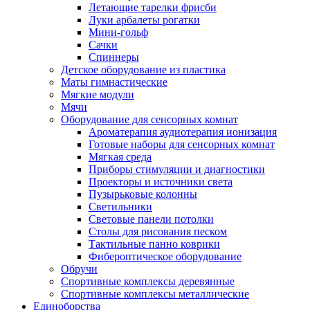
Летающие тарелки фрисби
Луки арбалеты рогатки
Мини-гольф
Сачки
Спиннеры
Детское оборудование из пластика
Маты гимнастические
Мягкие модули
Мячи
Оборудование для сенсорных комнат
Ароматерапия аудиотерапия ионизация
Готовые наборы для сенсорных комнат
Мягкая среда
Приборы стимуляции и диагностики
Проекторы и источники света
Пузырьковые колонны
Светильники
Световые панели потолки
Столы для рисования песком
Тактильные панно коврики
Фибероптическое оборудование
Обручи
Спортивные комплексы деревянные
Спортивные комплексы металлические
Единоборства