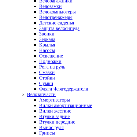
Велобагажники
Велозамки
Велокомпьютеры
Велотренажеры
Детские сиденья
Защита велосипеда
Звонки
Зеркала
Крылья
Насосы
Освещение
Подножки
Рога на руль
Смазки
Стойки
Сумки
Фляги Флягодержатели
Велозапчасти
Амортизаторы
Вилки амортизационные
Вилки жесткие
Втулки задние
Втулки передние
Вынос руля
Грипсы