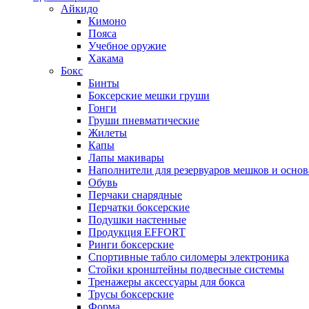
Айкидо
Кимоно
Пояса
Учебное оружие
Хакама
Бокс
Бинты
Боксерские мешки груши
Гонги
Груши пневматические
Жилеты
Капы
Лапы макивары
Наполнители для резервуаров мешков и осно
Обувь
Перчаки снарядные
Перчатки боксерские
Подушки настенные
Продукция EFFORT
Ринги боксерские
Спортивные табло силомеры электроника
Стойки кронштейны подвесные системы
Тренажеры аксессуары для бокса
Трусы боксерские
Форма