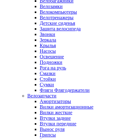
Велобагажники
Велозамки
Велокомпьютеры
Велотренажеры
Детские сиденья
Защита велосипеда
Звонки
Зеркала
Крылья
Насосы
Освещение
Подножки
Рога на руль
Смазки
Стойки
Сумки
Фляги Флягодержатели
Велозапчасти
Амортизаторы
Вилки амортизационные
Вилки жесткие
Втулки задние
Втулки передние
Вынос руля
Грипсы