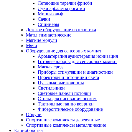
Летающие тарелки фрисби
Луки арбалеты рогатки
Мини-гольф
Сачки
Спиннеры
Детское оборудование из пластика
Маты гимнастические
Мягкие модули
Мячи
Оборудование для сенсорных комнат
Ароматерапия аудиотерапия ионизация
Готовые наборы для сенсорных комнат
Мягкая среда
Приборы стимуляции и диагностики
Проекторы и источники света
Пузырьковые колонны
Светильники
Световые панели потолки
Столы для рисования песком
Тактильные панно коврики
Фибероптическое оборудование
Обручи
Спортивные комплексы деревянные
Спортивные комплексы металлические
Единоборства