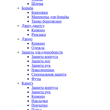
Шлема
Борьба
Борцовки
Манекены для борьбы
Трико борцовское
Джиу-джитсу
Кимоно
Рюкзаки
Дзюдо
Кимоно
Одежда
Защита для единоборств
Защита корпуса
Защита ног
Защита рук
Наколенники
Специальная защита
Футы
Каратэ
Защита корпуса
Защита рук
Кимоно
Накладки
Перчатки
Пояса