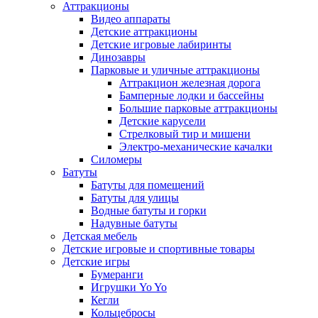
Аттракционы
Видео аппараты
Детские аттракционы
Детские игровые лабиринты
Динозавры
Парковые и уличные аттракционы
Аттракцион железная дорога
Бамперные лодки и бассейны
Большие парковые аттракционы
Детские карусели
Стрелковый тир и мишени
Электро-механические качалки
Силомеры
Батуты
Батуты для помещений
Батуты для улицы
Водные батуты и горки
Надувные батуты
Детская мебель
Детские игровые и спортивные товары
Детские игры
Бумеранги
Игрушки Yo Yo
Кегли
Кольцебросы