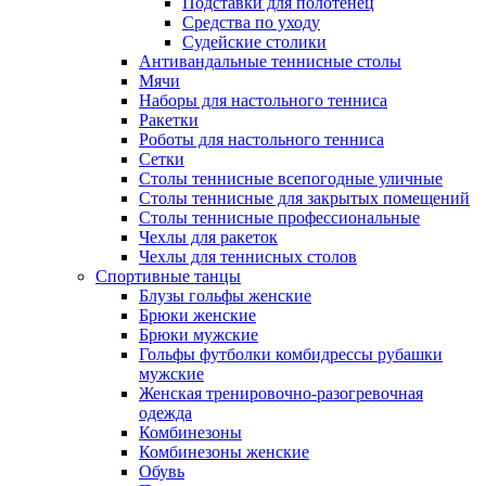
Подставки для полотенец
Средства по уходу
Судейские столики
Антивандальные теннисные столы
Мячи
Наборы для настольного тенниса
Ракетки
Роботы для настольного тенниса
Сетки
Столы теннисные всепогодные уличные
Столы теннисные для закрытых помещений
Столы теннисные профессиональные
Чехлы для ракеток
Чехлы для теннисных столов
Спортивные танцы
Блузы гольфы женские
Брюки женские
Брюки мужские
Гольфы футболки комбидрессы рубашки
мужские
Женская тренировочно-разогревочная
одежда
Комбинезоны
Комбинезоны женские
Обувь