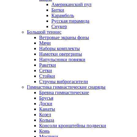
Американский пул
Битки
Карамболь
Русская пирамида
Снукер
Большой теннис
Ветровые экраны фоны
Мячи
Наборы комплекты
Намотки овергрипы
Напульсники повязки
Ракетки
Сетки
Стойки
Струны виброгасители
Гимнастика гимнастические снаряды
Бревна гимнастические
Брусья
Доски
Канаты
Козел
Кольца
Консоли кронштейны подвески
Конь
Мостики