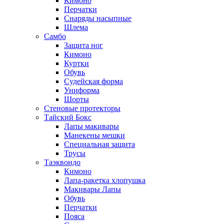
Кимоно
Перчатки
Снаряды насыпные
Шлема
Самбо
Защита ног
Кимоно
Куртки
Обувь
Судейская форма
Униформа
Шорты
Стеновые протекторы
Тайский Бокс
Лапы макивары
Манекены мешки
Специальная защита
Трусы
Таэквондо
Кимоно
Лапа-ракетка хлопушка
Макивары Лапы
Обувь
Перчатки
Пояса