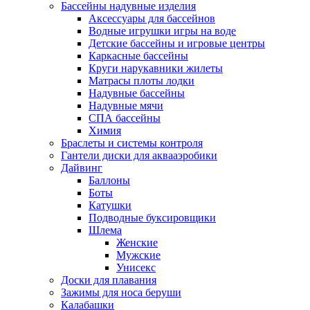
Бассейны надувные изделия
Аксессуары для бассейнов
Водные игрушки игры на воде
Детские бассейны и игровые центры
Каркасные бассейны
Круги нарукавники жилеты
Матрасы плоты лодки
Надувные бассейны
Надувные мячи
СПА бассейны
Химия
Браслеты и системы контроля
Гантели диски для аквааэробики
Дайвинг
Баллоны
Боты
Катушки
Подводные буксировщики
Шлема
Женские
Мужские
Унисекс
Доски для плавания
Зажимы для носа беруши
Калабашки