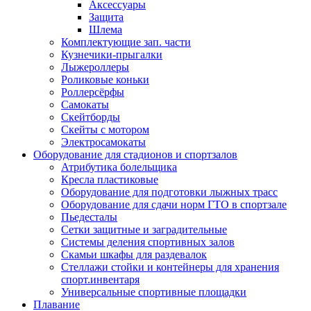
Аксессуары
Защита
Шлема
Комплектующие зап. части
Кузнечики-прыгалки
Лыжероллеры
Роликовые коньки
Роллерсёрфы
Самокаты
Скейтборды
Скейты с мотором
Электросамокаты
Оборудование для стадионов и спортзалов
Атрибутика болельщика
Кресла пластиковые
Оборудование для подготовки лыжных трасс
Оборудование для сдачи норм ГТО в спортзале
Пьедесталы
Сетки защитные и заградительные
Системы деления спортивных залов
Скамьи шкафы для раздевалок
Стеллажи стойки и контейнеры для хранения
спорт.инвентаря
Универсальные спортивные площадки
Плавание