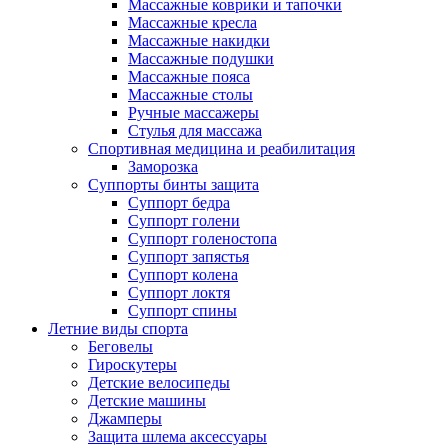
Массажные коврики и тапочки
Массажные кресла
Массажные накидки
Массажные подушки
Массажные пояса
Массажные столы
Ручные массажеры
Стулья для массажа
Спортивная медицина и реабилитация
Заморозка
Суппорты бинты защита
Суппорт бедра
Суппорт голени
Суппорт голеностопа
Суппорт запястья
Суппорт колена
Суппорт локтя
Суппорт спины
Летние виды спорта
Беговелы
Гироскутеры
Детские велосипеды
Детские машины
Джамперы
Защита шлема аксессуары