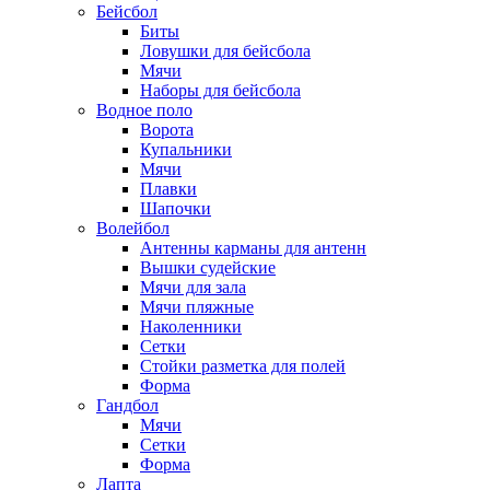
Бейсбол
Биты
Ловушки для бейсбола
Мячи
Наборы для бейсбола
Водное поло
Ворота
Купальники
Мячи
Плавки
Шапочки
Волейбол
Антенны карманы для антенн
Вышки судейские
Мячи для зала
Мячи пляжные
Наколенники
Сетки
Стойки разметка для полей
Форма
Гандбол
Мячи
Сетки
Форма
Лапта