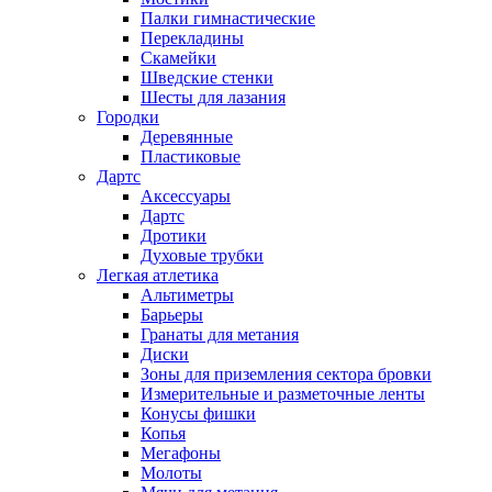
Палки гимнастические
Перекладины
Скамейки
Шведские стенки
Шесты для лазания
Городки
Деревянные
Пластиковые
Дартс
Аксессуары
Дартс
Дротики
Духовые трубки
Легкая атлетика
Альтиметры
Барьеры
Гранаты для метания
Диски
Зоны для приземления сектора бровки
Измерительные и разметочные ленты
Конусы фишки
Копья
Мегафоны
Молоты