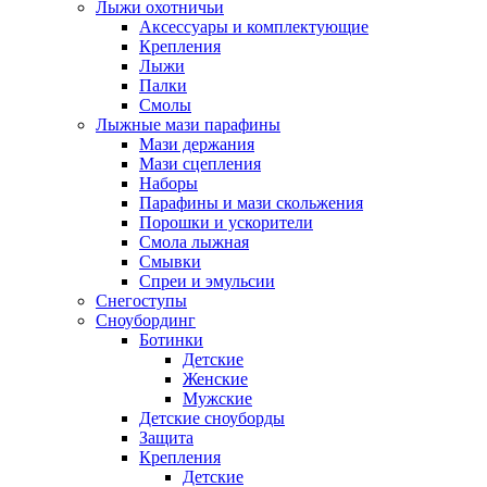
Лыжи охотничьи
Аксессуары и комплектующие
Крепления
Лыжи
Палки
Смолы
Лыжные мази парафины
Мази держания
Мази сцепления
Наборы
Парафины и мази скольжения
Порошки и ускорители
Смола лыжная
Смывки
Спреи и эмульсии
Снегоступы
Сноубординг
Ботинки
Детские
Женские
Мужские
Детские сноуборды
Защита
Крепления
Детские