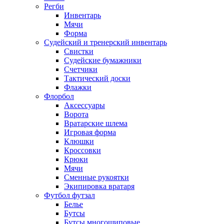
Регби
Инвентарь
Мячи
Форма
Судейский и тренерский инвентарь
Свистки
Судейские бумажники
Счетчики
Тактический доски
Флажки
Флорбол
Аксессуары
Ворота
Вратарские шлема
Игровая форма
Клюшки
Кроссовки
Крюки
Мячи
Сменные рукоятки
Экипировка вратаря
Футбол футзал
Белье
Бутсы
Бутсы многошиповые