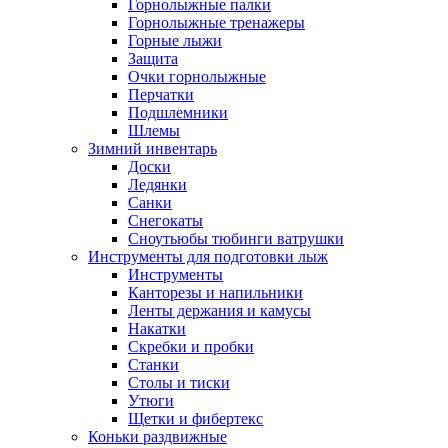
Горнолыжные палки
Горнолыжные тренажеры
Горные лыжи
Защита
Очки горнолыжные
Перчатки
Подшлемники
Шлемы
Зимний инвентарь
Доски
Ледянки
Санки
Снегокаты
Сноутьюбы тюбинги ватрушки
Инструменты для подготовки лыж
Инструменты
Канторезы и напильники
Ленты держания и камусы
Накатки
Скребки и пробки
Станки
Столы и тиски
Утюги
Щетки и фибертекс
Коньки раздвижные