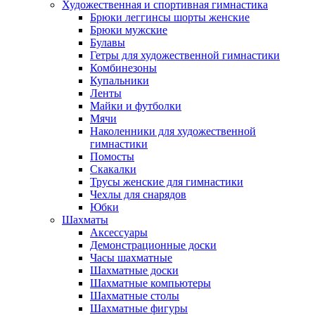
Художественная и спортивная гимнастика
Брюки леггинсы шорты женские
Брюки мужские
Булавы
Гетры для художественной гимнастики
Комбинезоны
Купальники
Ленты
Майки и футболки
Мячи
Наколенники для художественной
гимнастики
Помосты
Скакалки
Трусы женские для гимнастики
Чехлы для снарядов
Юбки
Шахматы
Аксессуары
Демонстрационные доски
Часы шахматные
Шахматные доски
Шахматные компьютеры
Шахматные столы
Шахматные фигуры