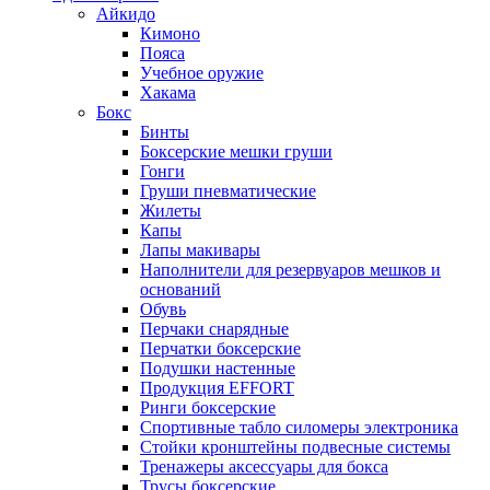
Айкидо
Кимоно
Пояса
Учебное оружие
Хакама
Бокс
Бинты
Боксерские мешки груши
Гонги
Груши пневматические
Жилеты
Капы
Лапы макивары
Наполнители для резервуаров мешков и
оснований
Обувь
Перчаки снарядные
Перчатки боксерские
Подушки настенные
Продукция EFFORT
Ринги боксерские
Спортивные табло силомеры электроника
Стойки кронштейны подвесные системы
Тренажеры аксессуары для бокса
Трусы боксерские