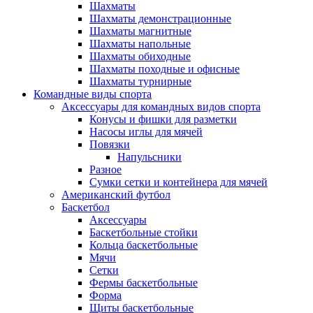
Шахматы
Шахматы демонстрационные
Шахматы магнитные
Шахматы напольные
Шахматы обиходные
Шахматы походные и офисные
Шахматы турнирные
Командные виды спорта
Аксессуары для командных видов спорта
Конусы и фишки для разметки
Насосы иглы для мячей
Повязки
Напульсники
Разное
Сумки сетки и контейнера для мячей
Американский футбол
Баскетбол
Аксессуары
Баскетбольные стойки
Кольца баскетбольные
Мячи
Сетки
Фермы баскетбольные
Форма
Щиты баскетбольные