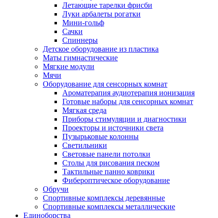
Летающие тарелки фрисби
Луки арбалеты рогатки
Мини-гольф
Сачки
Спиннеры
Детское оборудование из пластика
Маты гимнастические
Мягкие модули
Мячи
Оборудование для сенсорных комнат
Ароматерапия аудиотерапия ионизация
Готовые наборы для сенсорных комнат
Мягкая среда
Приборы стимуляции и диагностики
Проекторы и источники света
Пузырьковые колонны
Светильники
Световые панели потолки
Столы для рисования песком
Тактильные панно коврики
Фибероптическое оборудование
Обручи
Спортивные комплексы деревянные
Спортивные комплексы металлические
Единоборства