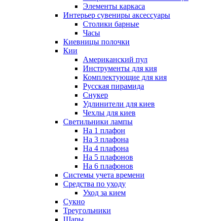
Элементы каркаса
Интерьер сувениры аксессуары
Столики барные
Часы
Киевницы полочки
Кии
Американский пул
Инструменты для кия
Комплектующие для кия
Русская пирамида
Снукер
Удлинители для киев
Чехлы для киев
Светильники лампы
На 1 плафон
На 3 плафона
На 4 плафона
На 5 плафонов
На 6 плафонов
Системы учета времени
Средства по уходу
Уход за кием
Сукно
Треугольники
Шары