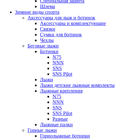
Специальная защита
Шлема
Зимние виды спорта
Аксессуары для лыж и ботинок
Аксессуары и комплектующие
Связки
Сумки для ботинок
Чехлы
Беговые лыжи
Ботинки
N75
NNN
SNS
SNS Pilot
Лыжи
Лыжи детские лыжные комплекты
Лыжные крепления
N75
NNN
SNS
SNS Pilot
Разные
Лыжные палки
Горные лыжи
Горнoлыжные ботинки