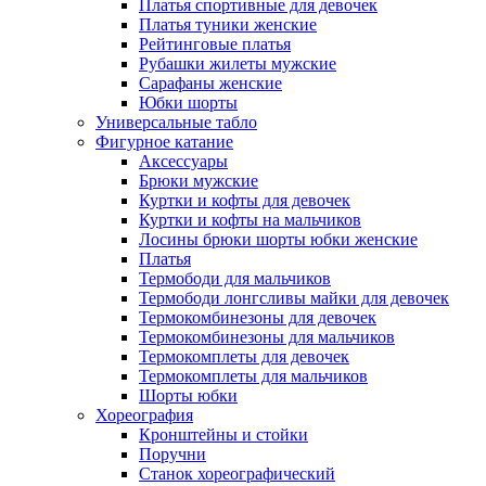
Платья спортивные для девочек
Платья туники женские
Рейтинговые платья
Рубашки жилеты мужские
Сарафаны женские
Юбки шорты
Универсальные табло
Фигурное катание
Аксессуары
Брюки мужские
Куртки и кофты для девочек
Куртки и кофты на мальчиков
Лосины брюки шорты юбки женские
Платья
Термободи для мальчиков
Термободи лонгсливы майки для девочек
Термокомбинезоны для девочек
Термокомбинезоны для мальчиков
Термокомплеты для девочек
Термокомплеты для мальчиков
Шорты юбки
Хореография
Кронштейны и стойки
Поручни
Станок хореографический