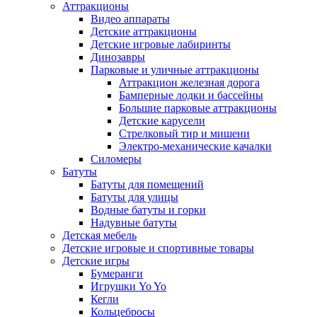
Аттракционы
Видео аппараты
Детские аттракционы
Детские игровые лабиринты
Динозавры
Парковые и уличные аттракционы
Аттракцион железная дорога
Бамперные лодки и бассейны
Большие парковые аттракционы
Детские карусели
Стрелковый тир и мишени
Электро-механические качалки
Силомеры
Батуты
Батуты для помещений
Батуты для улицы
Водные батуты и горки
Надувные батуты
Детская мебель
Детские игровые и спортивные товары
Детские игры
Бумеранги
Игрушки Yo Yo
Кегли
Кольцебросы