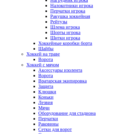
Нагрудник игрока
Налокотники игрока
Перчатки игрока
Ракушка хоккейная
Рейтузы
Шлема игрока
Шорты игрока
Щитки игрока
Хоккейные коробки борта
Шайбы
Хоккей на траве
Ворота
Хоккей с мячом
Аксессуары изолента
Ворота
Вратарская экипировка
Защита
Клюшки
Коньки
Лезвия
Мячи
Оборудование для стадиона
Перчатки
Раковины
Сетки для ворот