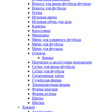
Ворота для мини-футбола футзала
Ворота для футбола
Гетры
Игровая арена
Игровая обувь для зала
Камеры
Кроссовки
Манишки
Мячи для пляжного футбола
Мячи для футбола
Мячи для футзала
Одежда
Брюки
Перчатки и аксессуары вратарские
Сетки для мини-футбола
Сетки для футбола
Спортивные табло
Судейская форма
Тренировочная форма
Форма вратаря
Форма игрока
Шипы
Щитки
Хоккей
Аксессуары