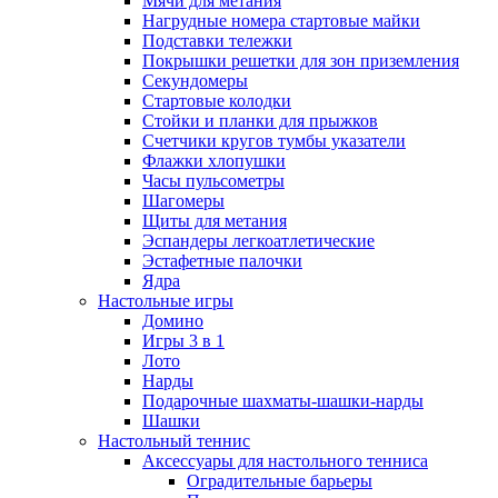
Мячи для метания
Нагрудные номера стартовые майки
Подставки тележки
Покрышки решетки для зон приземления
Секундомеры
Стартовые колодки
Стойки и планки для прыжков
Счетчики кругов тумбы указатели
Флажки хлопушки
Часы пульсометры
Шагомеры
Щиты для метания
Эспандеры легкоатлетические
Эстафетные палочки
Ядра
Настольные игры
Домино
Игры 3 в 1
Лото
Нарды
Подарочные шахматы-шашки-нарды
Шашки
Настольный теннис
Аксессуары для настольного тенниса
Оградительные барьеры