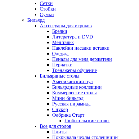
Сетки
Стойки
Сумки
Бильярд
Аксессуары для игроков
Брелки
Литература и DVD
Мел тальк
Наклейки насадки вставки
Одежда
Пеналы для мела держатели
Перчатки
Тренажеры обучение
Бильярдные столы
Американский пул
Бильярдные коллекции
Коммерческие столы
Мини-бильярд
Русская пирамида
Снукер
Фабрика Старт
Любительские столы
Все для столов
Плиты
Покрывала чехлы столешницы