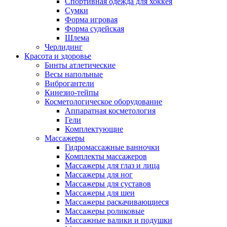
Спортивная одежда для хоккея
Сумки
Форма игровая
Форма судейская
Шлема
Черлидинг
Красота и здоровье
Бинты атлетические
Весы напольные
Виброгантели
Кинезио-тейпы
Косметологическое оборудование
Аппаратная косметология
Гели
Комплектующие
Массажеры
Гидромассажные ванночки
Комплекты массажеров
Массажеры для глаз и лица
Массажеры для ног
Массажеры для суставов
Массажеры для шеи
Массажеры раскачивающиеся
Массажеры роликовые
Массажные валики и подушки