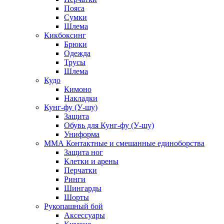
Пояса
Сумки
Шлема
Кикбоксинг
Брюки
Одежда
Трусы
Шлема
Кудо
Кимоно
Накладки
Кунг-фу (У-шу)
Защита
Обувь для Кунг-фу (У-шу)
Униформа
ММА Контактные и смешанные единоборства
Защита ног
Клетки и арены
Перчатки
Ринги
Шингарды
Шорты
Рукопашный бой
Аксессуары