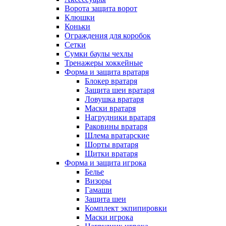
Ворота защита ворот
Клюшки
Коньки
Ограждения для коробок
Сетки
Сумки баулы чехлы
Тренажеры хоккейные
Форма и защита вратаря
Блокер вратаря
Защита шеи вратаря
Ловушка вратаря
Маски вратаря
Нагрудники вратаря
Раковины вратаря
Шлема вратарские
Шорты вратаря
Щитки вратаря
Форма и защита игрока
Белье
Визоры
Гамаши
Защита шеи
Комплект экпипировки
Маски игрока