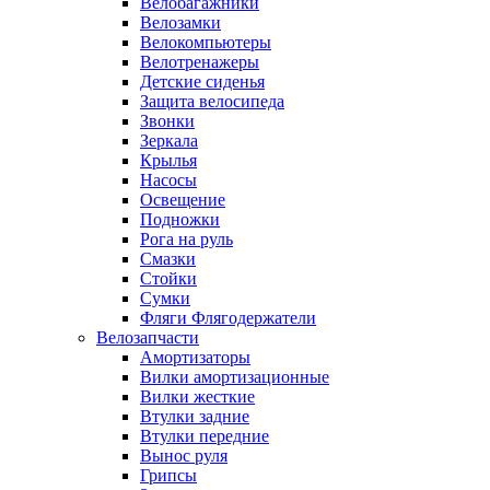
Велобагажники
Велозамки
Велокомпьютеры
Велотренажеры
Детские сиденья
Защита велосипеда
Звонки
Зеркала
Крылья
Насосы
Освещение
Подножки
Рога на руль
Смазки
Стойки
Сумки
Фляги Флягодержатели
Велозапчасти
Амортизаторы
Вилки амортизационные
Вилки жесткие
Втулки задние
Втулки передние
Вынос руля
Грипсы