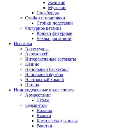
Женские
Мужские
Сноуборды
Стойки и подставки
Cтойки подставки
Фигурное катание
Коньки фигурные
Чехлы для лезвий
Игротека
Аксессуары
Аэрохоккей
Интерактивные автоматы
Казино
Напольный баскетбол
Напольный футбол
Настольный хоккей
Петанк
Индивидуальные виды спорта
Армрестлинг
Столы
Бадминтон
Воланы
Вышки
Комплекты для игры
Ракетки