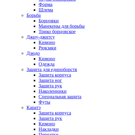
Форма
Шлема
Борьба
Борцовки
Манекены для борьбы
Трико борцовское
Джиу-джитсу
Кимоно
Рюкзаки
Дзюдо
Кимоно
Одежда
Защита для единоборств
Защита корпуса
Защита ног
Защита рук
Наколенники
Специальная защита
Футы
Каратэ
Защита корпуса
Защита рук
Кимоно
Накладки
Перчатки