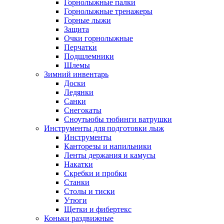
Горнолыжные палки
Горнолыжные тренажеры
Горные лыжи
Защита
Очки горнолыжные
Перчатки
Подшлемники
Шлемы
Зимний инвентарь
Доски
Ледянки
Санки
Снегокаты
Сноутьюбы тюбинги ватрушки
Инструменты для подготовки лыж
Инструменты
Канторезы и напильники
Ленты держания и камусы
Накатки
Скребки и пробки
Станки
Столы и тиски
Утюги
Щетки и фибертекс
Коньки раздвижные