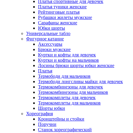
Платья спортивные для девочек
Платья туники женские
Рейтинговые платья
Рубашки жилеты мужские
Сарафаны женские
Юбки шорты
Универсальные табло
Фигурное катание
Аксессуары
Брюки мужские
Куртки и кофты для девочек
Куртки и кофты на мальчиков
Лосины брюки шорты юбки женские
Платья
Термободи для мальчиков
Термободи лонгсливы майки для девочек
Термокомбинезоны для девочек
Термокомбинезоны для мальчиков
Термокомплеты для девочек
Термокомплеты для мальчиков
Шорты юбки
Хореография
Кронштейны и стойки
Поручни
Станок хореографический