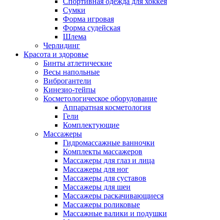
Спортивная одежда для хоккея
Сумки
Форма игровая
Форма судейская
Шлема
Черлидинг
Красота и здоровье
Бинты атлетические
Весы напольные
Виброгантели
Кинезио-тейпы
Косметологическое оборудование
Аппаратная косметология
Гели
Комплектующие
Массажеры
Гидромассажные ванночки
Комплекты массажеров
Массажеры для глаз и лица
Массажеры для ног
Массажеры для суставов
Массажеры для шеи
Массажеры раскачивающиеся
Массажеры роликовые
Массажные валики и подушки