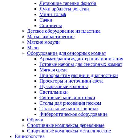
Летающие тарелки фрисби
Луки арбалеты рогатки
Мини-гольф
Сачки
Спиннеры
Детское оборудование из пластика
Маты гимнастические
Мягкие модули
Мячи
Оборудование для сенсорных комнат
Ароматерапия аудиотерапия ионизация
Готовые наборы для сенсорных комнат
Мягкая среда
Приборы стимуляции и диагностики
Проекторы и источники света
Пузырьковые колонны
Светильники
Световые панели потолки
Столы для рисования песком
Тактильные панно коврики
Фибероптическое оборудование
Обручи
Спортивные комплексы деревянные
Спортивные комплексы металлические
Единоборства