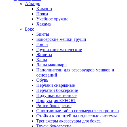
Айкидо
Кимоно
Пояса
Учебное оружие
Хакама
Бокс
Бинты
Боксерские мешки груши
Гонги
Груши пневматические
Жилеты
Капы
Лапы макивары
Наполнители для резервуаров мешков и
оснований
Обувь
Перчаки снарядные
Перчатки боксерские
Подушки настенные
Продукция EFFORT
Ринги боксерские
Спортивные табло силомеры электроника
Стойки кронштейны подвесные системы
Тренажеры аксессуары для бокса
Трусы боксерские