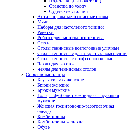
Подставки для полотенец
Средства по уходу
Судейские столики
Антивандальные теннисные столы
Мячи
Наборы для настольного тенниса
Ракетки
Роботы для настольного тенниса
Сетки
Столы теннисные всепогодные уличные
Столы теннисные для закрытых помещений
Столы теннисные профессиональные
Чехлы для ракеток
Чехлы для теннисных столов
Спортивные танцы
Блузы гольфы женские
Брюки женские
Брюки мужские
Гольфы футболки комбидрессы рубашки
мужские
Женская тренировочно-разогревочная
одежда
Комбинезоны
Комбинезоны женские
Обувь