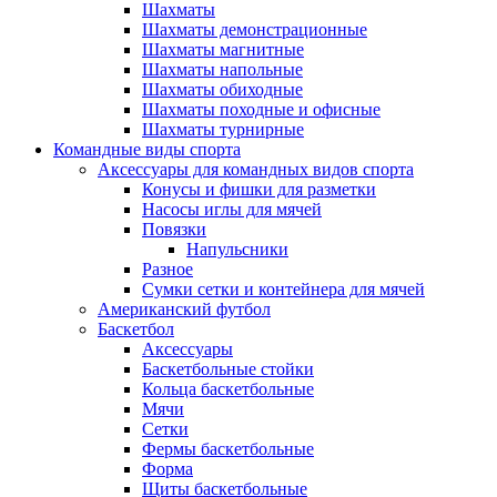
Шахматы
Шахматы демонстрационные
Шахматы магнитные
Шахматы напольные
Шахматы обиходные
Шахматы походные и офисные
Шахматы турнирные
Командные виды спорта
Аксессуары для командных видов спорта
Конусы и фишки для разметки
Насосы иглы для мячей
Повязки
Напульсники
Разное
Сумки сетки и контейнера для мячей
Американский футбол
Баскетбол
Аксессуары
Баскетбольные стойки
Кольца баскетбольные
Мячи
Сетки
Фермы баскетбольные
Форма
Щиты баскетбольные