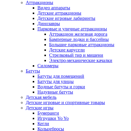
Аттракционы
Видео аппараты
Детские аттракционы
Детские игровые лабиринты
Динозавры
Парковые и уличные аттракционы
Аттракцион железная дорога
Бамперные лодки и бассейны
Большие парковые аттракционы
Детские карусели
Стрелковый тир и мишени
Электро-механические качалки
Силомеры
Батуты
Батуты для помещений
Батуты для улицы
Водные батуты и горки
Надувные батуты
Детская мебель
Детские игровые и спортивные товары
Детские игры
Бумеранги
Игрушки Yo Yo
Кегли
Кольцебросы