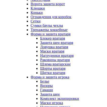
Ворота защита ворот
Клюшки
Коньки
Ограждения для коробок
Сетки
Сумки баулы чехлы
Тренажеры хоккейные
Форма и защита вратаря
Блокер вратаря
Защита шеи вратаря
Ловушка вратаря
Маски вратаря
Нагрудники вратаря
Раковины вратаря
Шлема вратарские
Шорты вратаря
Щитки вратаря
Форма и защита игрока
Белье
Визоры
Гамаши
Защита шеи
Комплект экпипировки
Маски игрока