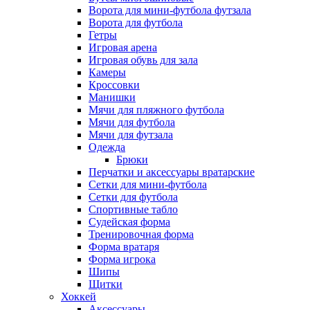
Ворота для мини-футбола футзала
Ворота для футбола
Гетры
Игровая арена
Игровая обувь для зала
Камеры
Кроссовки
Манишки
Мячи для пляжного футбола
Мячи для футбола
Мячи для футзала
Одежда
Брюки
Перчатки и аксессуары вратарские
Сетки для мини-футбола
Сетки для футбола
Спортивные табло
Судейская форма
Тренировочная форма
Форма вратаря
Форма игрока
Шипы
Щитки
Хоккей
Аксессуары