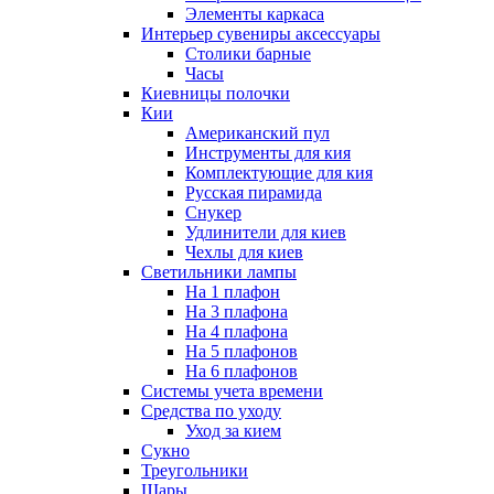
Элементы каркаса
Интерьер сувениры аксессуары
Столики барные
Часы
Киевницы полочки
Кии
Американский пул
Инструменты для кия
Комплектующие для кия
Русская пирамида
Снукер
Удлинители для киев
Чехлы для киев
Светильники лампы
На 1 плафон
На 3 плафона
На 4 плафона
На 5 плафонов
На 6 плафонов
Системы учета времени
Средства по уходу
Уход за кием
Сукно
Треугольники
Шары