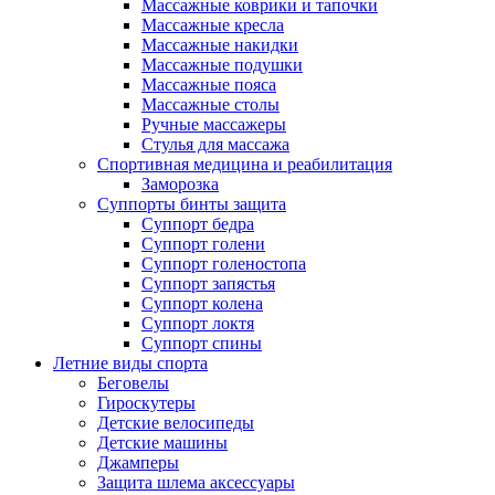
Массажные коврики и тапочки
Массажные кресла
Массажные накидки
Массажные подушки
Массажные пояса
Массажные столы
Ручные массажеры
Стулья для массажа
Спортивная медицина и реабилитация
Заморозка
Суппорты бинты защита
Суппорт бедра
Суппорт голени
Суппорт голеностопа
Суппорт запястья
Суппорт колена
Суппорт локтя
Суппорт спины
Летние виды спорта
Беговелы
Гироскутеры
Детские велосипеды
Детские машины
Джамперы
Защита шлема аксессуары