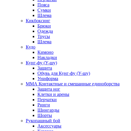
Пояса
Сумки
Шлема
Кикбоксинг
Брюки
Одежда
Трусы
Шлема
Кудо
Кимоно
Накладки
Кунг-фу (У-шу)
Защита
Обувь для Кунг-фу (У-шу)
Униформа
ММА Контактные и смешанные единоборства
Защита ног
Клетки и арены
Перчатки
Ринги
Шингарды
Шорты
Рукопашный бой
Аксессуары