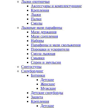
Лыжи охотничьи
Аксессуары и комплектующие
Крепления
Лыжи
Палки
Смолы
Лыжные мази парафины
Мази держания
Мази сцепления
Наборы
Парафины и мази скольжения
Порошки и ускорители
Смола лыжная
Смывки
Спреи и эмульсии
Снегоступы
Сноубординг
Ботинки
Детские
Женские
Мужские
Детские сноуборды
Защита
Крепления
Детские