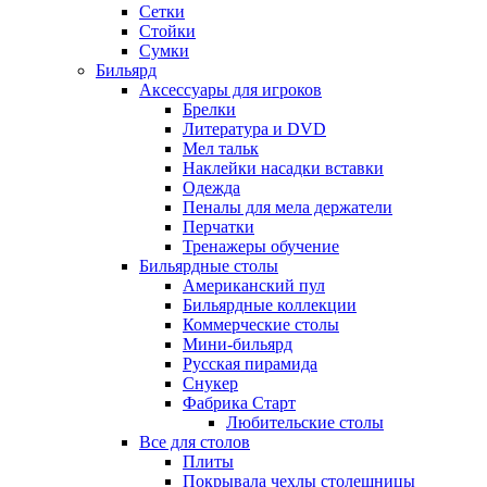
Сетки
Стойки
Сумки
Бильярд
Аксессуары для игроков
Брелки
Литература и DVD
Мел тальк
Наклейки насадки вставки
Одежда
Пеналы для мела держатели
Перчатки
Тренажеры обучение
Бильярдные столы
Американский пул
Бильярдные коллекции
Коммерческие столы
Мини-бильярд
Русская пирамида
Снукер
Фабрика Старт
Любительские столы
Все для столов
Плиты
Покрывала чехлы столешницы