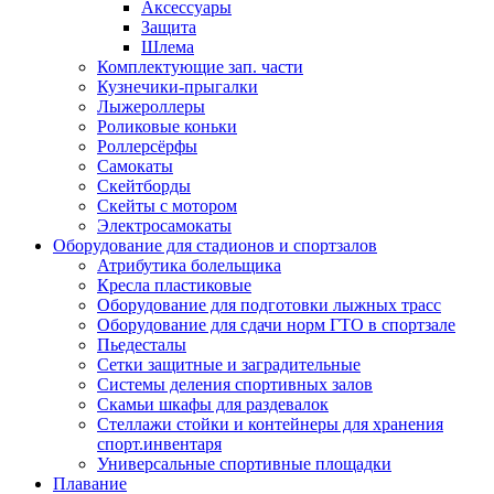
Аксессуары
Защита
Шлема
Комплектующие зап. части
Кузнечики-прыгалки
Лыжероллеры
Роликовые коньки
Роллерсёрфы
Самокаты
Скейтборды
Скейты с мотором
Электросамокаты
Оборудование для стадионов и спортзалов
Атрибутика болельщика
Кресла пластиковые
Оборудование для подготовки лыжных трасс
Оборудование для сдачи норм ГТО в спортзале
Пьедесталы
Сетки защитные и заградительные
Системы деления спортивных залов
Скамьи шкафы для раздевалок
Стеллажи стойки и контейнеры для хранения
спорт.инвентаря
Универсальные спортивные площадки
Плавание