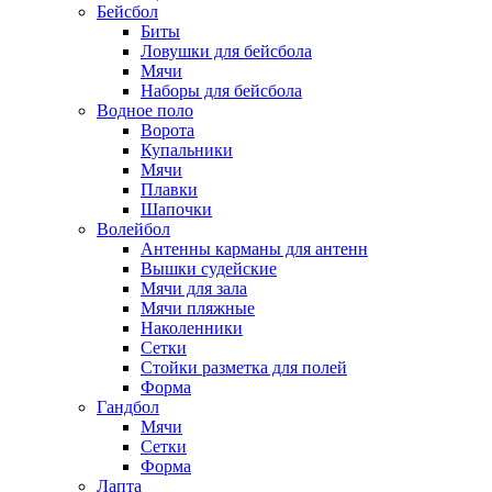
Бейсбол
Биты
Ловушки для бейсбола
Мячи
Наборы для бейсбола
Водное поло
Ворота
Купальники
Мячи
Плавки
Шапочки
Волейбол
Антенны карманы для антенн
Вышки судейские
Мячи для зала
Мячи пляжные
Наколенники
Сетки
Стойки разметка для полей
Форма
Гандбол
Мячи
Сетки
Форма
Лапта