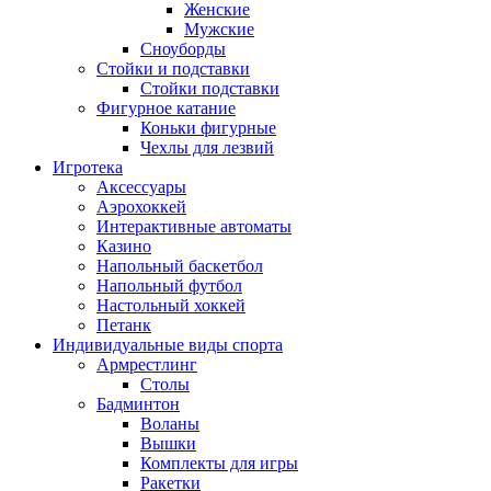
Женские
Мужские
Сноуборды
Стойки и подставки
Cтойки подставки
Фигурное катание
Коньки фигурные
Чехлы для лезвий
Игротека
Аксессуары
Аэрохоккей
Интерактивные автоматы
Казино
Напольный баскетбол
Напольный футбол
Настольный хоккей
Петанк
Индивидуальные виды спорта
Армрестлинг
Столы
Бадминтон
Воланы
Вышки
Комплекты для игры
Ракетки