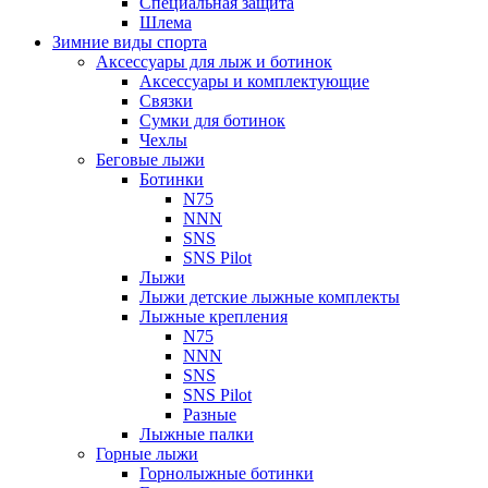
Специальная защита
Шлема
Зимние виды спорта
Аксессуары для лыж и ботинок
Аксессуары и комплектующие
Связки
Сумки для ботинок
Чехлы
Беговые лыжи
Ботинки
N75
NNN
SNS
SNS Pilot
Лыжи
Лыжи детские лыжные комплекты
Лыжные крепления
N75
NNN
SNS
SNS Pilot
Разные
Лыжные палки
Горные лыжи
Горнoлыжные ботинки