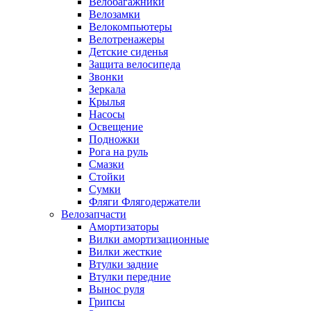
Велобагажники
Велозамки
Велокомпьютеры
Велотренажеры
Детские сиденья
Защита велосипеда
Звонки
Зеркала
Крылья
Насосы
Освещение
Подножки
Рога на руль
Смазки
Стойки
Сумки
Фляги Флягодержатели
Велозапчасти
Амортизаторы
Вилки амортизационные
Вилки жесткие
Втулки задние
Втулки передние
Вынос руля
Грипсы