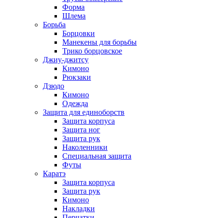
Форма
Шлема
Борьба
Борцовки
Манекены для борьбы
Трико борцовское
Джиу-джитсу
Кимоно
Рюкзаки
Дзюдо
Кимоно
Одежда
Защита для единоборств
Защита корпуса
Защита ног
Защита рук
Наколенники
Специальная защита
Футы
Каратэ
Защита корпуса
Защита рук
Кимоно
Накладки
Перчатки