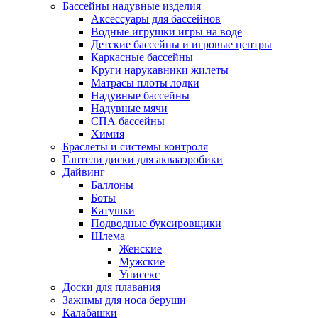
Бассейны надувные изделия
Аксессуары для бассейнов
Водные игрушки игры на воде
Детские бассейны и игровые центры
Каркасные бассейны
Круги нарукавники жилеты
Матрасы плоты лодки
Надувные бассейны
Надувные мячи
СПА бассейны
Химия
Браслеты и системы контроля
Гантели диски для аквааэробики
Дайвинг
Баллоны
Боты
Катушки
Подводные буксировщики
Шлема
Женские
Мужские
Унисекс
Доски для плавания
Зажимы для носа беруши
Калабашки