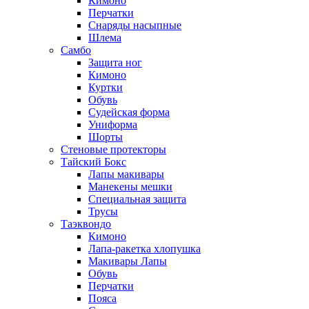
Кимоно
Перчатки
Снаряды насыпные
Шлема
Самбо
Защита ног
Кимоно
Куртки
Обувь
Судейская форма
Униформа
Шорты
Стеновые протекторы
Тайский Бокс
Лапы макивары
Манекены мешки
Специальная защита
Трусы
Таэквондо
Кимоно
Лапа-ракетка хлопушка
Макивары Лапы
Обувь
Перчатки
Пояса