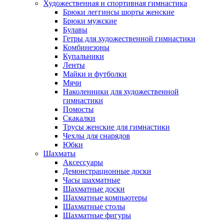
Художественная и спортивная гимнастика
Брюки леггинсы шорты женские
Брюки мужские
Булавы
Гетры для художественной гимнастики
Комбинезоны
Купальники
Ленты
Майки и футболки
Мячи
Наколенники для художественной
гимнастики
Помосты
Скакалки
Трусы женские для гимнастики
Чехлы для снарядов
Юбки
Шахматы
Аксессуары
Демонстрационные доски
Часы шахматные
Шахматные доски
Шахматные компьютеры
Шахматные столы
Шахматные фигуры