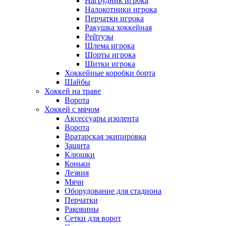
Нагрудник игрока
Налокотники игрока
Перчатки игрока
Ракушка хоккейная
Рейтузы
Шлема игрока
Шорты игрока
Щитки игрока
Хоккейные коробки борта
Шайбы
Хоккей на траве
Ворота
Хоккей с мячом
Аксессуары изолента
Ворота
Вратарская экипировка
Защита
Клюшки
Коньки
Лезвия
Мячи
Оборудование для стадиона
Перчатки
Раковины
Сетки для ворот