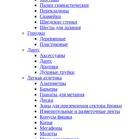
Палки гимнастические
Перекладины
Скамейки
Шведские стенки
Шесты для лазания
Городки
Деревянные
Пластиковые
Дартс
Аксессуары
Дартс
Дротики
Духовые трубки
Легкая атлетика
Альтиметры
Барьеры
Гранаты для метания
Диски
Зоны для приземления сектора бровки
Измерительные и разметочные ленты
Конусы фишки
Копья
Мегафоны
Молоты