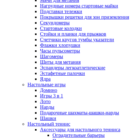
Мячи для метания
Нагрудные номера стартовые майки
Подставки тележки
Покрышки решетки для зон приземления
Секундомеры
Стартовые колодки
Стойки и планки для прыжков
Счетчики кругов тумбы указатели
Флажки хлопушки
Часы пульсометры
Шагомеры
Щиты для метания
Эспандеры легкоатлетические
Эстафетные палочки
Ядра
Настольные игры
Домино
Игры 3 в 1
Лото
Нарды
Подарочные шахматы-шашки-нарды
Шашки
Настольный теннис
Аксессуары для настольного тенниса
Оградительные барьеры