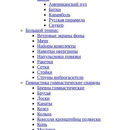
Американский пул
Битки
Карамболь
Русская пирамида
Снукер
Большой теннис
Ветровые экраны фоны
Мячи
Наборы комплекты
Намотки овергрипы
Напульсники повязки
Ракетки
Сетки
Стойки
Струны виброгасители
Гимнастика гимнастические снаряды
Бревна гимнастические
Брусья
Доски
Канаты
Козел
Кольца
Консоли кронштейны подвески
Конь
Мостики