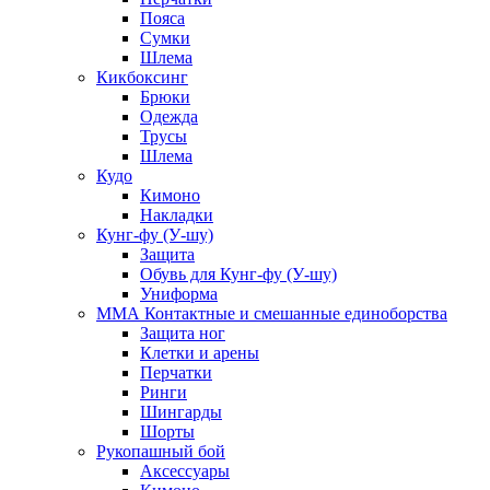
Пояса
Сумки
Шлема
Кикбоксинг
Брюки
Одежда
Трусы
Шлема
Кудо
Кимоно
Накладки
Кунг-фу (У-шу)
Защита
Обувь для Кунг-фу (У-шу)
Униформа
ММА Контактные и смешанные единоборства
Защита ног
Клетки и арены
Перчатки
Ринги
Шингарды
Шорты
Рукопашный бой
Аксессуары