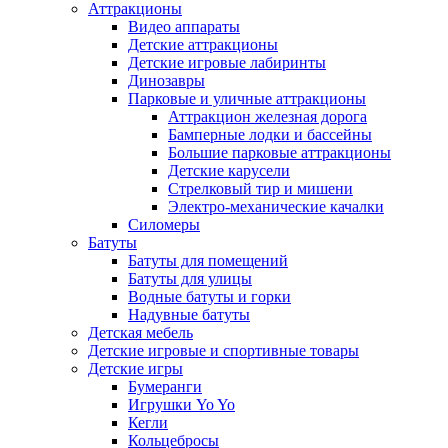
Аттракционы
Видео аппараты
Детские аттракционы
Детские игровые лабиринты
Динозавры
Парковые и уличные аттракционы
Аттракцион железная дорога
Бамперные лодки и бассейны
Большие парковые аттракционы
Детские карусели
Стрелковый тир и мишени
Электро-механические качалки
Силомеры
Батуты
Батуты для помещений
Батуты для улицы
Водные батуты и горки
Надувные батуты
Детская мебель
Детские игровые и спортивные товары
Детские игры
Бумеранги
Игрушки Yo Yo
Кегли
Кольцебросы