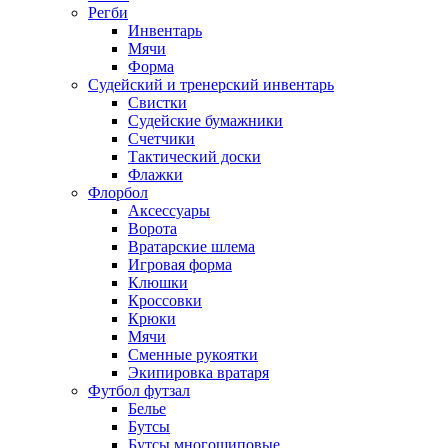
Регби
Инвентарь
Мячи
Форма
Судейский и тренерский инвентарь
Свистки
Судейские бумажники
Счетчики
Тактический доски
Флажки
Флорбол
Аксессуары
Ворота
Вратарские шлема
Игровая форма
Клюшки
Кроссовки
Крюки
Мячи
Сменные рукоятки
Экипировка вратаря
Футбол футзал
Белье
Бутсы
Бутсы многошиповые