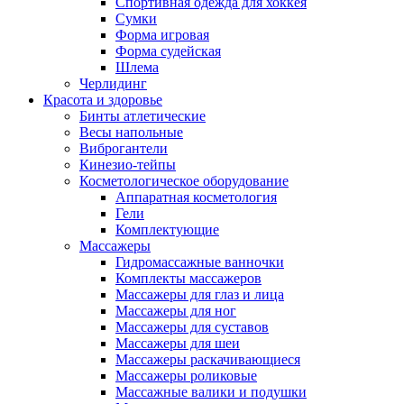
Спортивная одежда для хоккея
Сумки
Форма игровая
Форма судейская
Шлема
Черлидинг
Красота и здоровье
Бинты атлетические
Весы напольные
Виброгантели
Кинезио-тейпы
Косметологическое оборудование
Аппаратная косметология
Гели
Комплектующие
Массажеры
Гидромассажные ванночки
Комплекты массажеров
Массажеры для глаз и лица
Массажеры для ног
Массажеры для суставов
Массажеры для шеи
Массажеры раскачивающиеся
Массажеры роликовые
Массажные валики и подушки