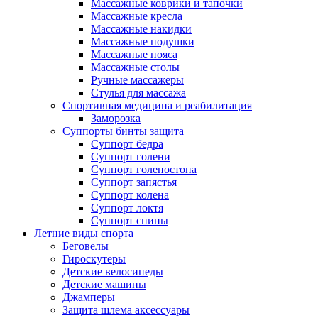
Массажные коврики и тапочки
Массажные кресла
Массажные накидки
Массажные подушки
Массажные пояса
Массажные столы
Ручные массажеры
Стулья для массажа
Спортивная медицина и реабилитация
Заморозка
Суппорты бинты защита
Суппорт бедра
Суппорт голени
Суппорт голеностопа
Суппорт запястья
Суппорт колена
Суппорт локтя
Суппорт спины
Летние виды спорта
Беговелы
Гироскутеры
Детские велосипеды
Детские машины
Джамперы
Защита шлема аксессуары