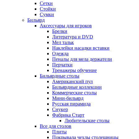
Сетки
Стойки
Сумки
Бильярд
Аксессуары для игроков
Брелки
Литература и DVD
Мел тальк
Наклейки насадки вставки
Одежда
Пеналы для мела держатели
Перчатки
Тренажеры обучение
Бильярдные столы
Американский пул
Бильярдные коллекции
Коммерческие столы
Мини-бильярд
Русская пирамида
Снукер
Фабрика Старт
Любительские столы
Все для столов
Плиты
Покрывала чехлы столешницы