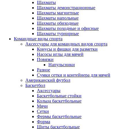
Шахматы
Шахматы демонстрационные
Шахматы магнитные
Шахматы напольные
Шахматы обиходные
Шахматы походные и офисные
Шахматы турнирные
Командные виды спорта
Аксессуары для командных видов спорта
Конусы и фишки для разметки
Насосы иглы для мячей
Повязки
Напульсники
Разное
Сумки сетки и контейнера для мячей
Американский футбол
Баскетбол
Аксессуары
Баскетбольные стойки
Кольца баскетбольные
Мячи
Сетки
Фермы баскетбольные
Форма
Щиты баскетбольные