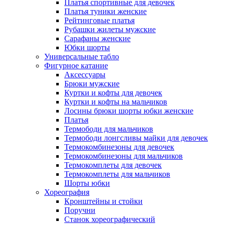
Платья спортивные для девочек
Платья туники женские
Рейтинговые платья
Рубашки жилеты мужские
Сарафаны женские
Юбки шорты
Универсальные табло
Фигурное катание
Аксессуары
Брюки мужские
Куртки и кофты для девочек
Куртки и кофты на мальчиков
Лосины брюки шорты юбки женские
Платья
Термободи для мальчиков
Термободи лонгсливы майки для девочек
Термокомбинезоны для девочек
Термокомбинезоны для мальчиков
Термокомплеты для девочек
Термокомплеты для мальчиков
Шорты юбки
Хореография
Кронштейны и стойки
Поручни
Станок хореографический