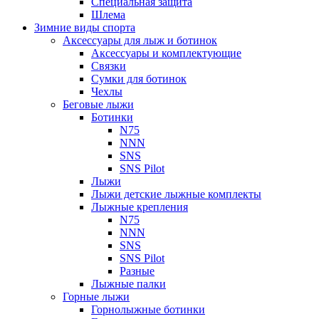
Специальная защита
Шлема
Зимние виды спорта
Аксессуары для лыж и ботинок
Аксессуары и комплектующие
Связки
Сумки для ботинок
Чехлы
Беговые лыжи
Ботинки
N75
NNN
SNS
SNS Pilot
Лыжи
Лыжи детские лыжные комплекты
Лыжные крепления
N75
NNN
SNS
SNS Pilot
Разные
Лыжные палки
Горные лыжи
Горнoлыжные ботинки