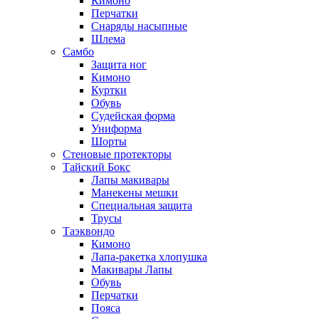
Кимоно
Перчатки
Снаряды насыпные
Шлема
Самбо
Защита ног
Кимоно
Куртки
Обувь
Судейская форма
Униформа
Шорты
Стеновые протекторы
Тайский Бокс
Лапы макивары
Манекены мешки
Специальная защита
Трусы
Таэквондо
Кимоно
Лапа-ракетка хлопушка
Макивары Лапы
Обувь
Перчатки
Пояса