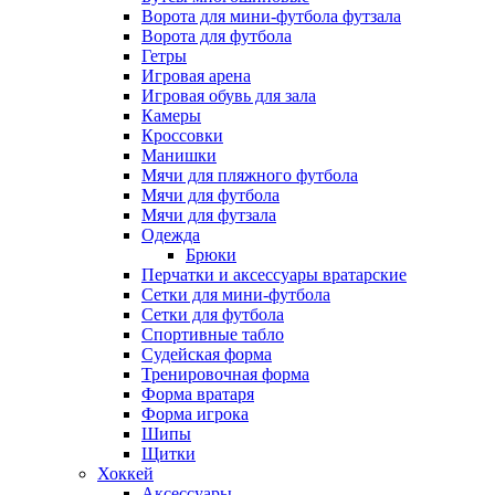
Ворота для мини-футбола футзала
Ворота для футбола
Гетры
Игровая арена
Игровая обувь для зала
Камеры
Кроссовки
Манишки
Мячи для пляжного футбола
Мячи для футбола
Мячи для футзала
Одежда
Брюки
Перчатки и аксессуары вратарские
Сетки для мини-футбола
Сетки для футбола
Спортивные табло
Судейская форма
Тренировочная форма
Форма вратаря
Форма игрока
Шипы
Щитки
Хоккей
Аксессуары