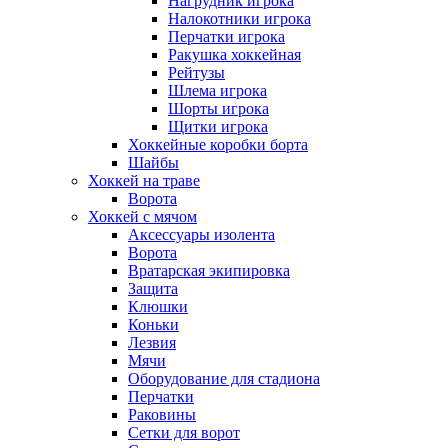
Нагрудник игрока
Налокотники игрока
Перчатки игрока
Ракушка хоккейная
Рейтузы
Шлема игрока
Шорты игрока
Щитки игрока
Хоккейные коробки борта
Шайбы
Хоккей на траве
Ворота
Хоккей с мячом
Аксессуары изолента
Ворота
Вратарская экипировка
Защита
Клюшки
Коньки
Лезвия
Мячи
Оборудование для стадиона
Перчатки
Раковины
Сетки для ворот