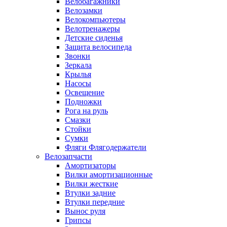
Велобагажники
Велозамки
Велокомпьютеры
Велотренажеры
Детские сиденья
Защита велосипеда
Звонки
Зеркала
Крылья
Насосы
Освещение
Подножки
Рога на руль
Смазки
Стойки
Сумки
Фляги Флягодержатели
Велозапчасти
Амортизаторы
Вилки амортизационные
Вилки жесткие
Втулки задние
Втулки передние
Вынос руля
Грипсы