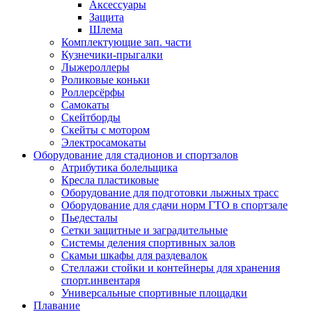
Аксессуары
Защита
Шлема
Комплектующие зап. части
Кузнечики-прыгалки
Лыжероллеры
Роликовые коньки
Роллерсёрфы
Самокаты
Скейтборды
Скейты с мотором
Электросамокаты
Оборудование для стадионов и спортзалов
Атрибутика болельщика
Кресла пластиковые
Оборудование для подготовки лыжных трасс
Оборудование для сдачи норм ГТО в спортзале
Пьедесталы
Сетки защитные и заградительные
Системы деления спортивных залов
Скамьи шкафы для раздевалок
Стеллажи стойки и контейнеры для хранения
спорт.инвентаря
Универсальные спортивные площадки
Плавание