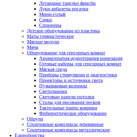
Летающие тарелки фрисби
Луки арбалеты рогатки
Мини-гольф
Сачки
Спиннеры
Детское оборудование из пластика
Маты гимнастические
Мягкие модули
Мячи
Оборудование для сенсорных комнат
Ароматерапия аудиотерапия ионизация
Готовые наборы для сенсорных комнат
Мягкая среда
Приборы стимуляции и диагностики
Проекторы и источники света
Пузырьковые колонны
Светильники
Световые панели потолки
Столы для рисования песком
Тактильные панно коврики
Фибероптическое оборудование
Обручи
Спортивные комплексы деревянные
Спортивные комплексы металлические
Единоборства