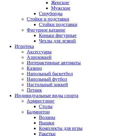
Женские
Мужские
Сноуборды
Стойки и подставки
Cтойки подставки
Фигурное катание
Коньки фигурные
Чехлы для лезвий
Игротека
Аксессуары
Аэрохоккей
Интерактивные автоматы
Казино
Напольный баскетбол
Напольный футбол
Настольный хоккей
Петанк
Индивидуальные виды спорта
Армрестлинг
Столы
Бадминтон
Воланы
Вышки
Комплекты для игры
Ракетки