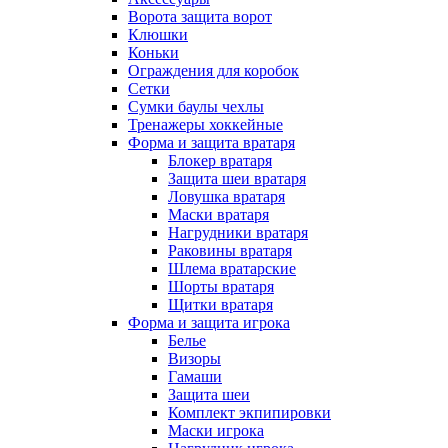
Ворота защита ворот
Клюшки
Коньки
Ограждения для коробок
Сетки
Сумки баулы чехлы
Тренажеры хоккейные
Форма и защита вратаря
Блокер вратаря
Защита шеи вратаря
Ловушка вратаря
Маски вратаря
Нагрудники вратаря
Раковины вратаря
Шлема вратарские
Шорты вратаря
Щитки вратаря
Форма и защита игрока
Белье
Визоры
Гамаши
Защита шеи
Комплект экпипировки
Маски игрока