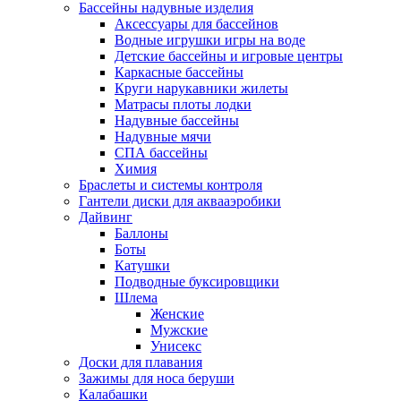
Бассейны надувные изделия
Аксессуары для бассейнов
Водные игрушки игры на воде
Детские бассейны и игровые центры
Каркасные бассейны
Круги нарукавники жилеты
Матрасы плоты лодки
Надувные бассейны
Надувные мячи
СПА бассейны
Химия
Браслеты и системы контроля
Гантели диски для аквааэробики
Дайвинг
Баллоны
Боты
Катушки
Подводные буксировщики
Шлема
Женские
Мужские
Унисекс
Доски для плавания
Зажимы для носа беруши
Калабашки