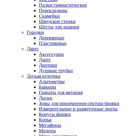
Палки гимнастические
Перекладины
Скамейки
Шведские стенки
Шесты для лазания
Городки
Деревянные
Пластиковые
Дартс
Аксессуары
Дартс
Дротики
Духовые трубки
Легкая атлетика
Альтиметры
Барьеры
Гранаты для метания
Диски
Зоны для приземления сектора бровки
Измерительные и разметочные ленты
Конусы фишки
Копья
Мегафоны
Молоты