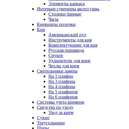
Элементы каркаса
Интерьер сувениры аксессуары
Столики барные
Часы
Киевницы полочки
Кии
Американский пул
Инструменты для кия
Комплектующие для кия
Русская пирамида
Снукер
Удлинители для киев
Чехлы для киев
Светильники лампы
На 1 плафон
На 3 плафона
На 4 плафона
На 5 плафонов
На 6 плафонов
Системы учета времени
Средства по уходу
Уход за кием
Сукно
Треугольники
Шары