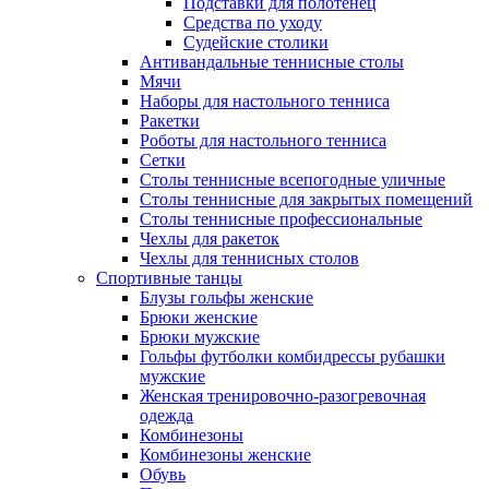
Подставки для полотенец
Средства по уходу
Судейские столики
Антивандальные теннисные столы
Мячи
Наборы для настольного тенниса
Ракетки
Роботы для настольного тенниса
Сетки
Столы теннисные всепогодные уличные
Столы теннисные для закрытых помещений
Столы теннисные профессиональные
Чехлы для ракеток
Чехлы для теннисных столов
Спортивные танцы
Блузы гольфы женские
Брюки женские
Брюки мужские
Гольфы футболки комбидрессы рубашки
мужские
Женская тренировочно-разогревочная
одежда
Комбинезоны
Комбинезоны женские
Обувь