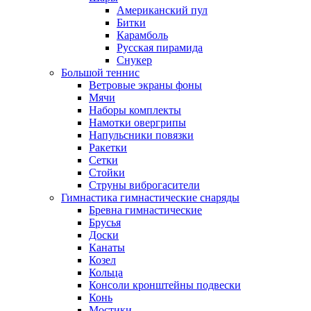
Американский пул
Битки
Карамболь
Русская пирамида
Снукер
Большой теннис
Ветровые экраны фоны
Мячи
Наборы комплекты
Намотки овергрипы
Напульсники повязки
Ракетки
Сетки
Стойки
Струны виброгасители
Гимнастика гимнастические снаряды
Бревна гимнастические
Брусья
Доски
Канаты
Козел
Кольца
Консоли кронштейны подвески
Конь
Мостики