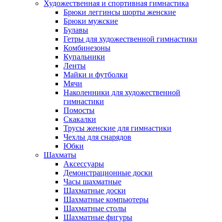
Художественная и спортивная гимнастика
Брюки леггинсы шорты женские
Брюки мужские
Булавы
Гетры для художественной гимнастики
Комбинезоны
Купальники
Ленты
Майки и футболки
Мячи
Наколенники для художественной
гимнастики
Помосты
Скакалки
Трусы женские для гимнастики
Чехлы для снарядов
Юбки
Шахматы
Аксессуары
Демонстрационные доски
Часы шахматные
Шахматные доски
Шахматные компьютеры
Шахматные столы
Шахматные фигуры