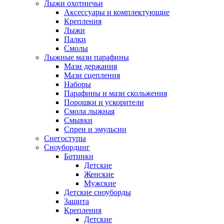
Лыжи охотничьи
Аксессуары и комплектующие
Крепления
Лыжи
Палки
Смолы
Лыжные мази парафины
Мази держания
Мази сцепления
Наборы
Парафины и мази скольжения
Порошки и ускорители
Смола лыжная
Смывки
Спреи и эмульсии
Снегоступы
Сноубординг
Ботинки
Детские
Женские
Мужские
Детские сноуборды
Защита
Крепления
Детские