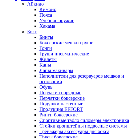
Айкидо
Кимоно
Пояса
Учебное оружие
Хакама
Бокс
Бинты
Боксерские мешки груши
Гонги
Груши пневматические
Жилеты
Капы
Лапы макивары
Наполнители для резервуаров мешков и
оснований
Обувь
Перчаки снарядные
Перчатки боксерские
Подушки настенные
Продукция EFFORT
Ринги боксерские
Спортивные табло силомеры электроника
Стойки кронштейны подвесные системы
Тренажеры аксессуары для бокса
Трусы боксерские