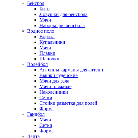
Бейсбол
Биты
Ловушки для бейсбола
Мячи
Наборы для бейсбола
Водное поло
Ворота
Купальники
Мячи
Плавки
Шапочки
Волейбол
Антенны карманы для антенн
Вышки судейские
Мячи для зала
Мячи пляжные
Наколенники
Сетки
Стойки разметка для полей
Форма
Гандбол
Мячи
Сетки
Форма
Лапта