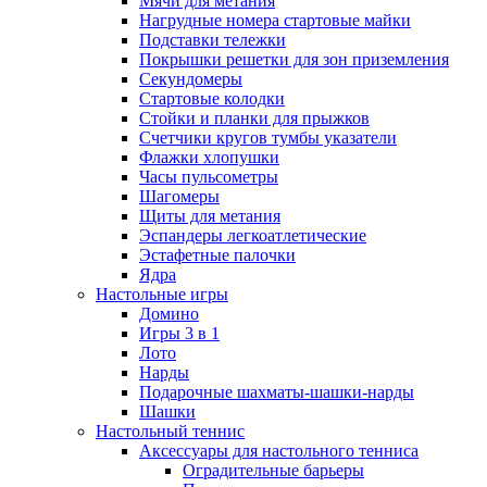
Мячи для метания
Нагрудные номера стартовые майки
Подставки тележки
Покрышки решетки для зон приземления
Секундомеры
Стартовые колодки
Стойки и планки для прыжков
Счетчики кругов тумбы указатели
Флажки хлопушки
Часы пульсометры
Шагомеры
Щиты для метания
Эспандеры легкоатлетические
Эстафетные палочки
Ядра
Настольные игры
Домино
Игры 3 в 1
Лото
Нарды
Подарочные шахматы-шашки-нарды
Шашки
Настольный теннис
Аксессуары для настольного тенниса
Оградительные барьеры