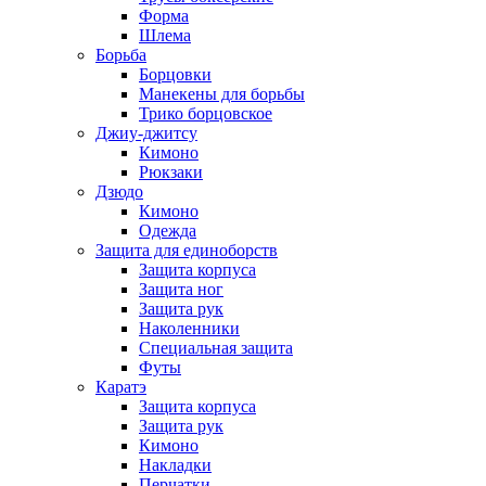
Форма
Шлема
Борьба
Борцовки
Манекены для борьбы
Трико борцовское
Джиу-джитсу
Кимоно
Рюкзаки
Дзюдо
Кимоно
Одежда
Защита для единоборств
Защита корпуса
Защита ног
Защита рук
Наколенники
Специальная защита
Футы
Каратэ
Защита корпуса
Защита рук
Кимоно
Накладки
Перчатки