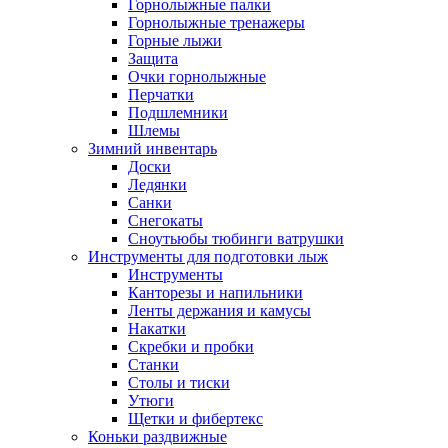
Горнолыжные палки
Горнолыжные тренажеры
Горные лыжи
Защита
Очки горнолыжные
Перчатки
Подшлемники
Шлемы
Зимний инвентарь
Доски
Ледянки
Санки
Снегокаты
Сноутьюбы тюбинги ватрушки
Инструменты для подготовки лыж
Инструменты
Канторезы и напильники
Ленты держания и камусы
Накатки
Скребки и пробки
Станки
Столы и тиски
Утюги
Щетки и фибертекс
Коньки раздвижные