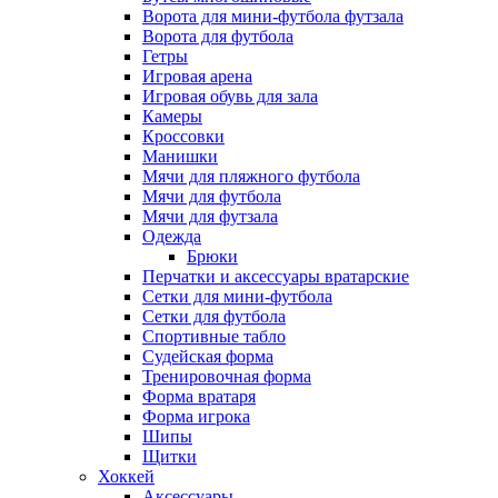
Ворота для мини-футбола футзала
Ворота для футбола
Гетры
Игровая арена
Игровая обувь для зала
Камеры
Кроссовки
Манишки
Мячи для пляжного футбола
Мячи для футбола
Мячи для футзала
Одежда
Брюки
Перчатки и аксессуары вратарские
Сетки для мини-футбола
Сетки для футбола
Спортивные табло
Судейская форма
Тренировочная форма
Форма вратаря
Форма игрока
Шипы
Щитки
Хоккей
Аксессуары