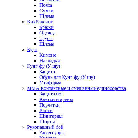
Пояса
Сумки
Шлема
Кикбоксинг
Брюки
Одежда
Трусы
Шлема
Кудо
Кимоно
Накладки
Кунг-фу (У-шу)
Защита
Обувь для Кунг-фу (У-шу)
Униформа
ММА Контактные и смешанные единоборства
Защита ног
Клетки и арены
Перчатки
Ринги
Шингарды
Шорты
Рукопашный бой
Аксессуары