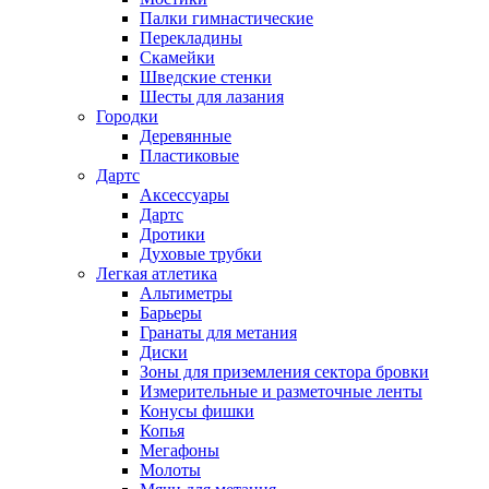
Палки гимнастические
Перекладины
Скамейки
Шведские стенки
Шесты для лазания
Городки
Деревянные
Пластиковые
Дартс
Аксессуары
Дартс
Дротики
Духовые трубки
Легкая атлетика
Альтиметры
Барьеры
Гранаты для метания
Диски
Зоны для приземления сектора бровки
Измерительные и разметочные ленты
Конусы фишки
Копья
Мегафоны
Молоты