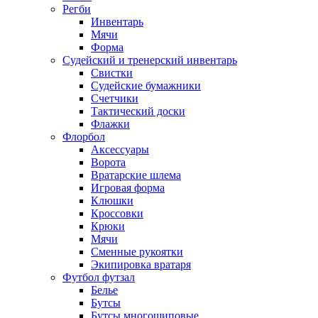
Регби
Инвентарь
Мячи
Форма
Судейский и тренерский инвентарь
Свистки
Судейские бумажники
Счетчики
Тактический доски
Флажки
Флорбол
Аксессуары
Ворота
Вратарские шлема
Игровая форма
Клюшки
Кроссовки
Крюки
Мячи
Сменные рукоятки
Экипировка вратаря
Футбол футзал
Белье
Бутсы
Бутсы многошиповые