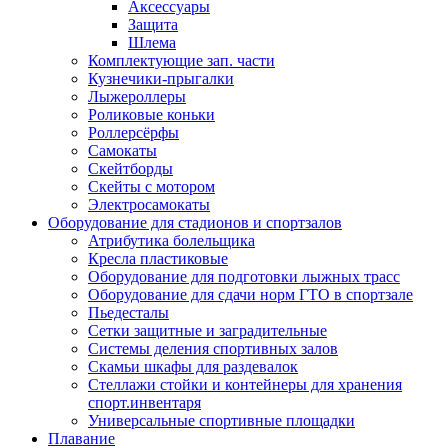
Аксессуары
Защита
Шлема
Комплектующие зап. части
Кузнечики-прыгалки
Лыжероллеры
Роликовые коньки
Роллерсёрфы
Самокаты
Скейтборды
Скейты с мотором
Электросамокаты
Оборудование для стадионов и спортзалов
Атрибутика болельщика
Кресла пластиковые
Оборудование для подготовки лыжных трасс
Оборудование для сдачи норм ГТО в спортзале
Пьедесталы
Сетки защитные и заградительные
Системы деления спортивных залов
Скамьи шкафы для раздевалок
Стеллажи стойки и контейнеры для хранения
спорт.инвентаря
Универсальные спортивные площадки
Плавание