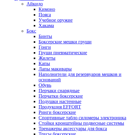
Айкидо
Кимоно
Пояса
Учебное оружие
Хакама
Бокс
Бинты
Боксерские мешки груши
Гонги
Груши пневматические
Жилеты
Капы
Лапы макивары
Наполнители для резервуаров мешков и
оснований
Обувь
Перчаки снарядные
Перчатки боксерские
Подушки настенные
Продукция EFFORT
Ринги боксерские
Спортивные табло силомеры электроника
Стойки кронштейны подвесные системы
Тренажеры аксессуары для бокса
Трусы боксерские