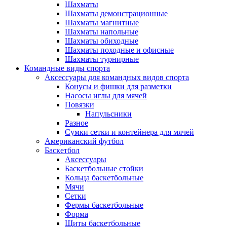
Шахматы
Шахматы демонстрационные
Шахматы магнитные
Шахматы напольные
Шахматы обиходные
Шахматы походные и офисные
Шахматы турнирные
Командные виды спорта
Аксессуары для командных видов спорта
Конусы и фишки для разметки
Насосы иглы для мячей
Повязки
Напульсники
Разное
Сумки сетки и контейнера для мячей
Американский футбол
Баскетбол
Аксессуары
Баскетбольные стойки
Кольца баскетбольные
Мячи
Сетки
Фермы баскетбольные
Форма
Щиты баскетбольные