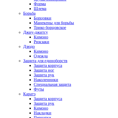
Форма
Шлема
Борьба
Борцовки
Манекены для борьбы
Трико борцовское
Джиу-джитсу
Кимоно
Рюкзаки
Дзюдо
Кимоно
Одежда
Защита для единоборств
Защита корпуса
Защита ног
Защита рук
Наколенники
Специальная защита
Футы
Каратэ
Защита корпуса
Защита рук
Кимоно
Накладки
Перчатки