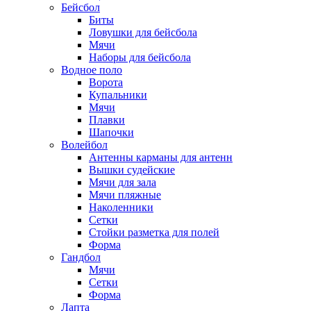
Бейсбол
Биты
Ловушки для бейсбола
Мячи
Наборы для бейсбола
Водное поло
Ворота
Купальники
Мячи
Плавки
Шапочки
Волейбол
Антенны карманы для антенн
Вышки судейские
Мячи для зала
Мячи пляжные
Наколенники
Сетки
Стойки разметка для полей
Форма
Гандбол
Мячи
Сетки
Форма
Лапта