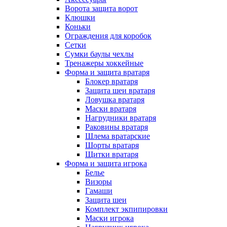
Ворота защита ворот
Клюшки
Коньки
Ограждения для коробок
Сетки
Сумки баулы чехлы
Тренажеры хоккейные
Форма и защита вратаря
Блокер вратаря
Защита шеи вратаря
Ловушка вратаря
Маски вратаря
Нагрудники вратаря
Раковины вратаря
Шлема вратарские
Шорты вратаря
Щитки вратаря
Форма и защита игрока
Белье
Визоры
Гамаши
Защита шеи
Комплект экпипировки
Маски игрока