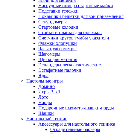
Мячи для метания
Нагрудные номера стартовые майки
Подставки тележки
Покрышки решетки для зон приземления
Секундомеры
Стартовые колодки
Стойки и планки для прыжков
Счетчики кругов тумбы указатели
Флажки хлопушки
Часы пульсометры
Шагомеры
Щиты для метания
Эспандеры легкоатлетические
Эстафетные палочки
Ядра
Настольные игры
Домино
Игры 3 в 1
Лото
Нарды
Подарочные шахматы-шашки-нарды
Шашки
Настольный теннис
Аксессуары для настольного тенниса
Оградительные барьеры