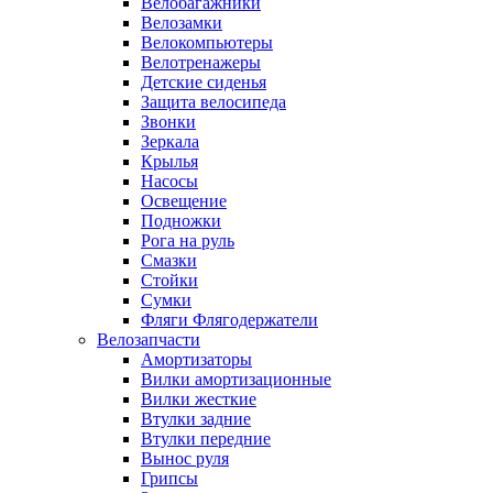
Велобагажники
Велозамки
Велокомпьютеры
Велотренажеры
Детские сиденья
Защита велосипеда
Звонки
Зеркала
Крылья
Насосы
Освещение
Подножки
Рога на руль
Смазки
Стойки
Сумки
Фляги Флягодержатели
Велозапчасти
Амортизаторы
Вилки амортизационные
Вилки жесткие
Втулки задние
Втулки передние
Вынос руля
Грипсы