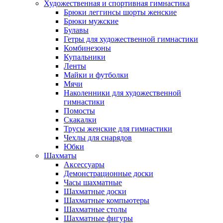
Художественная и спортивная гимнастика
Брюки леггинсы шорты женские
Брюки мужские
Булавы
Гетры для художественной гимнастики
Комбинезоны
Купальники
Ленты
Майки и футболки
Мячи
Наколенники для художественной
гимнастики
Помосты
Скакалки
Трусы женские для гимнастики
Чехлы для снарядов
Юбки
Шахматы
Аксессуары
Демонстрационные доски
Часы шахматные
Шахматные доски
Шахматные компьютеры
Шахматные столы
Шахматные фигуры