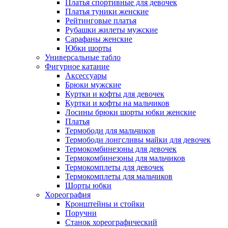
Платья спортивные для девочек
Платья туники женские
Рейтинговые платья
Рубашки жилеты мужские
Сарафаны женские
Юбки шорты
Универсальные табло
Фигурное катание
Аксессуары
Брюки мужские
Куртки и кофты для девочек
Куртки и кофты на мальчиков
Лосины брюки шорты юбки женские
Платья
Термободи для мальчиков
Термободи лонгсливы майки для девочек
Термокомбинезоны для девочек
Термокомбинезоны для мальчиков
Термокомплеты для девочек
Термокомплеты для мальчиков
Шорты юбки
Хореография
Кронштейны и стойки
Поручни
Станок хореографический