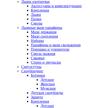
Лыжи охотничьи
Аксессуары и комплектующие
Крепления
Лыжи
Палки
Смолы
Лыжные мази парафины
Мази держания
Мази сцепления
Наборы
Парафины и мази скольжения
Порошки и ускорители
Смола лыжная
Смывки
Спреи и эмульсии
Снегоступы
Сноубординг
Ботинки
Детские
Женские
Мужские
Детские сноуборды
Защита
Крепления
Детские