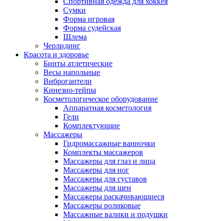
Спортивная одежда для хоккея
Сумки
Форма игровая
Форма судейская
Шлема
Черлидинг
Красота и здоровье
Бинты атлетические
Весы напольные
Виброгантели
Кинезио-тейпы
Косметологическое оборудование
Аппаратная косметология
Гели
Комплектующие
Массажеры
Гидромассажные ванночки
Комплекты массажеров
Массажеры для глаз и лица
Массажеры для ног
Массажеры для суставов
Массажеры для шеи
Массажеры раскачивающиеся
Массажеры роликовые
Массажные валики и подушки