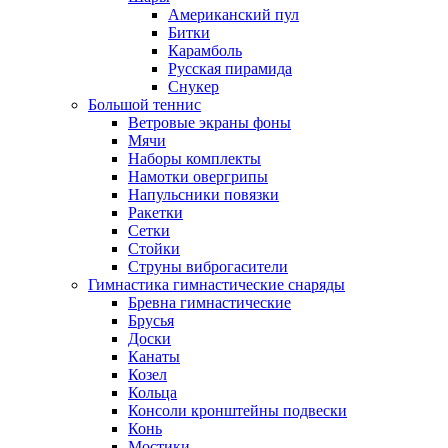
Американский пул
Битки
Карамболь
Русская пирамида
Снукер
Большой теннис
Ветровые экраны фоны
Мячи
Наборы комплекты
Намотки овергрипы
Напульсники повязки
Ракетки
Сетки
Стойки
Струны виброгасители
Гимнастика гимнастические снаряды
Бревна гимнастические
Брусья
Доски
Канаты
Козел
Кольца
Консоли кронштейны подвески
Конь
Мостики