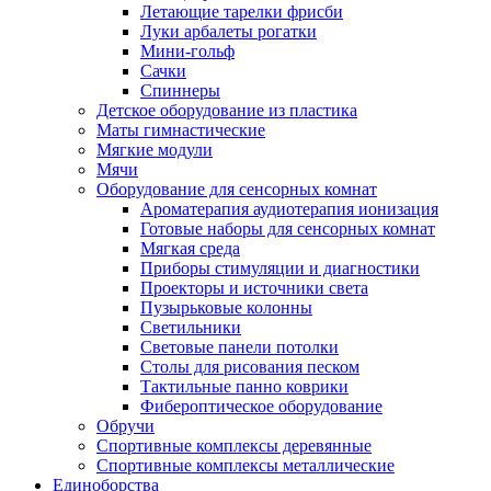
Летающие тарелки фрисби
Луки арбалеты рогатки
Мини-гольф
Сачки
Спиннеры
Детское оборудование из пластика
Маты гимнастические
Мягкие модули
Мячи
Оборудование для сенсорных комнат
Ароматерапия аудиотерапия ионизация
Готовые наборы для сенсорных комнат
Мягкая среда
Приборы стимуляции и диагностики
Проекторы и источники света
Пузырьковые колонны
Светильники
Световые панели потолки
Столы для рисования песком
Тактильные панно коврики
Фибероптическое оборудование
Обручи
Спортивные комплексы деревянные
Спортивные комплексы металлические
Единоборства