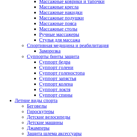
Массажные коврики и тапочки
Массажные кресла
Массажные накидки
Массажные подушки
Массажные пояса
Массажные столы
Ручные массажеры
Стулья для массажа
Спортивная медицина и реабилитация
Заморозка
Суппорты бинты защита
Суппорт бедра
Суппорт голени
Суппорт голеностопа
Суппорт запястья
Суппорт колена
Суппорт локтя
Суппорт спины
Летние виды спорта
Беговелы
Гироскутеры
Детские велосипеды
Детские машины
Джамперы
Защита шлема аксессуары