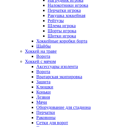
Нагрудник игрока
Налокотники игрока
Перчатки игрока
Ракушка хоккейная
Рейтузы
Шлема игрока
Шорты игрока
Щитки игрока
Хоккейные коробки борта
Шайбы
Хоккей на траве
Ворота
Хоккей с мячом
Аксессуары изолента
Ворота
Вратарская экипировка
Защита
Клюшки
Коньки
Лезвия
Мячи
Оборудование для стадиона
Перчатки
Раковины
Сетки для ворот