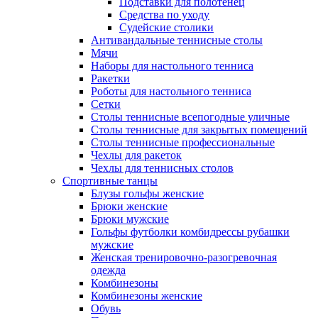
Подставки для полотенец
Средства по уходу
Судейские столики
Антивандальные теннисные столы
Мячи
Наборы для настольного тенниса
Ракетки
Роботы для настольного тенниса
Сетки
Столы теннисные всепогодные уличные
Столы теннисные для закрытых помещений
Столы теннисные профессиональные
Чехлы для ракеток
Чехлы для теннисных столов
Спортивные танцы
Блузы гольфы женские
Брюки женские
Брюки мужские
Гольфы футболки комбидрессы рубашки
мужские
Женская тренировочно-разогревочная
одежда
Комбинезоны
Комбинезоны женские
Обувь