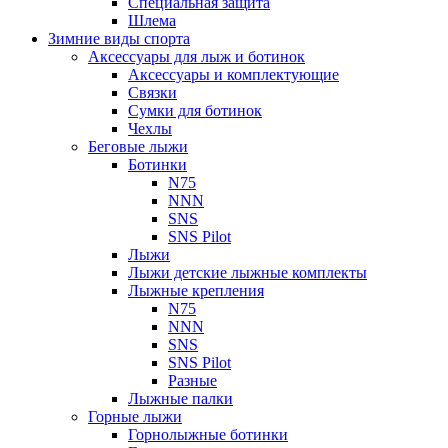
Специальная защита
Шлема
Зимние виды спорта
Аксессуары для лыж и ботинок
Аксессуары и комплектующие
Связки
Сумки для ботинок
Чехлы
Беговые лыжи
Ботинки
N75
NNN
SNS
SNS Pilot
Лыжи
Лыжи детские лыжные комплекты
Лыжные крепления
N75
NNN
SNS
SNS Pilot
Разные
Лыжные палки
Горные лыжи
Горнoлыжные ботинки