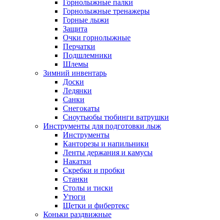
Горнолыжные палки
Горнолыжные тренажеры
Горные лыжи
Защита
Очки горнолыжные
Перчатки
Подшлемники
Шлемы
Зимний инвентарь
Доски
Ледянки
Санки
Снегокаты
Сноутьюбы тюбинги ватрушки
Инструменты для подготовки лыж
Инструменты
Канторезы и напильники
Ленты держания и камусы
Накатки
Скребки и пробки
Станки
Столы и тиски
Утюги
Щетки и фибертекс
Коньки раздвижные