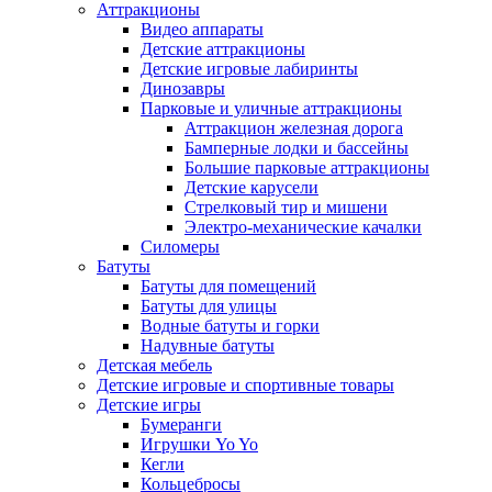
Аттракционы
Видео аппараты
Детские аттракционы
Детские игровые лабиринты
Динозавры
Парковые и уличные аттракционы
Аттракцион железная дорога
Бамперные лодки и бассейны
Большие парковые аттракционы
Детские карусели
Стрелковый тир и мишени
Электро-механические качалки
Силомеры
Батуты
Батуты для помещений
Батуты для улицы
Водные батуты и горки
Надувные батуты
Детская мебель
Детские игровые и спортивные товары
Детские игры
Бумеранги
Игрушки Yo Yo
Кегли
Кольцебросы