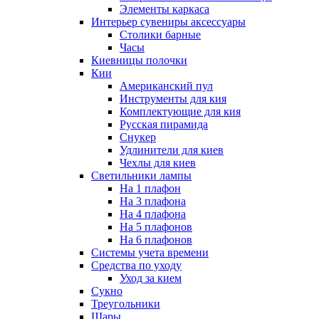
Элементы каркаса
Интерьер сувениры аксессуары
Столики барные
Часы
Киевницы полочки
Кии
Американский пул
Инструменты для кия
Комплектующие для кия
Русская пирамида
Снукер
Удлинители для киев
Чехлы для киев
Светильники лампы
На 1 плафон
На 3 плафона
На 4 плафона
На 5 плафонов
На 6 плафонов
Системы учета времени
Средства по уходу
Уход за кием
Сукно
Треугольники
Шары