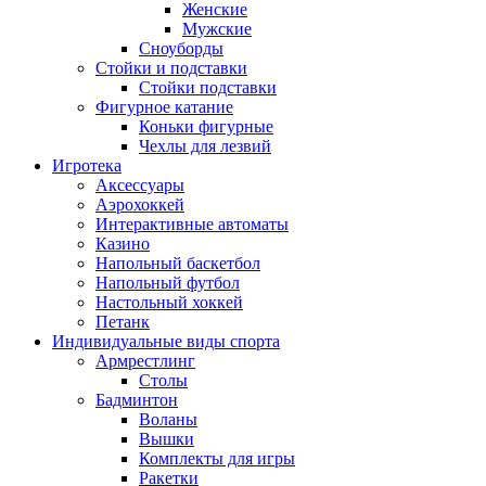
Женские
Мужские
Сноуборды
Стойки и подставки
Cтойки подставки
Фигурное катание
Коньки фигурные
Чехлы для лезвий
Игротека
Аксессуары
Аэрохоккей
Интерактивные автоматы
Казино
Напольный баскетбол
Напольный футбол
Настольный хоккей
Петанк
Индивидуальные виды спорта
Армрестлинг
Столы
Бадминтон
Воланы
Вышки
Комплекты для игры
Ракетки