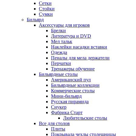
Сетки
Стойки
Сумки
Бильярд
Аксессуары для игроков
Брелки
Литература и DVD
Мел тальк
Наклейки насадки вставки
Одежда
Пеналы для мела держатели
Перчатки
Тренажеры обучение
Бильярдные столы
Американский пул
Бильярдные коллекции
Коммерческие столы
Мини-бильярд
Русская пирамида
Снукер
Фабрика Старт
Любительские столы
Все для столов
Плиты
Покрывала чехлы столешницы