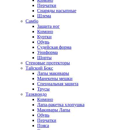
Кимоно
Перчатки
Снаряды насыпные
Шлема
Самбо
Защита ног
Кимоно
Куртки
Обувь
Судейская форма
Униформа
Шорты
Стеновые протекторы
Тайский Бокс
Лапы макивары
Манекены мешки
Специальная защита
Трусы
Таэквондо
Кимоно
Лапа-ракетка хлопушка
Макивары Лапы
Обувь
Перчатки
Пояса