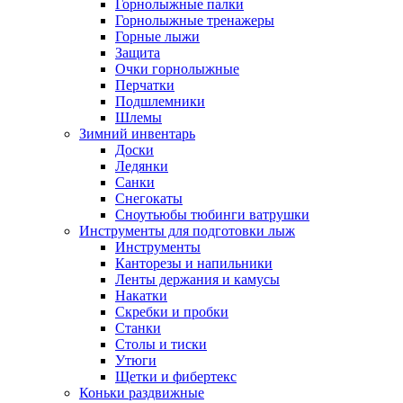
Горнолыжные палки
Горнолыжные тренажеры
Горные лыжи
Защита
Очки горнолыжные
Перчатки
Подшлемники
Шлемы
Зимний инвентарь
Доски
Ледянки
Санки
Снегокаты
Сноутьюбы тюбинги ватрушки
Инструменты для подготовки лыж
Инструменты
Канторезы и напильники
Ленты держания и камусы
Накатки
Скребки и пробки
Станки
Столы и тиски
Утюги
Щетки и фибертекс
Коньки раздвижные