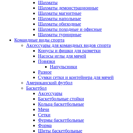
Шахматы
Шахматы демонстрационные
Шахматы магнитные
Шахматы напольные
Шахматы обиходные
Шахматы походные и офисные
Шахматы турнирные
Командные виды спорта
Аксессуары для командных видов спорта
Конусы и фишки для разметки
Насосы иглы для мячей
Повязки
Напульсники
Разное
Сумки сетки и контейнера для мячей
Американский футбол
Баскетбол
Аксессуары
Баскетбольные стойки
Кольца баскетбольные
Мячи
Сетки
Фермы баскетбольные
Форма
Щиты баскетбольные