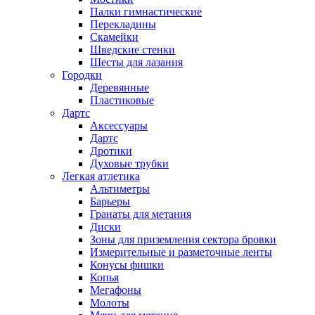
Палки гимнастические
Перекладины
Скамейки
Шведские стенки
Шесты для лазания
Городки
Деревянные
Пластиковые
Дартс
Аксессуары
Дартс
Дротики
Духовые трубки
Легкая атлетика
Альтиметры
Барьеры
Гранаты для метания
Диски
Зоны для приземления сектора бровки
Измерительные и разметочные ленты
Конусы фишки
Копья
Мегафоны
Молоты