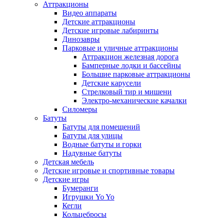
Аттракционы
Видео аппараты
Детские аттракционы
Детские игровые лабиринты
Динозавры
Парковые и уличные аттракционы
Аттракцион железная дорога
Бамперные лодки и бассейны
Большие парковые аттракционы
Детские карусели
Стрелковый тир и мишени
Электро-механические качалки
Силомеры
Батуты
Батуты для помещений
Батуты для улицы
Водные батуты и горки
Надувные батуты
Детская мебель
Детские игровые и спортивные товары
Детские игры
Бумеранги
Игрушки Yo Yo
Кегли
Кольцебросы