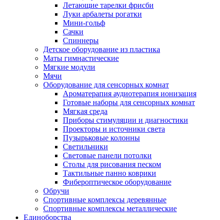
Летающие тарелки фрисби
Луки арбалеты рогатки
Мини-гольф
Сачки
Спиннеры
Детское оборудование из пластика
Маты гимнастические
Мягкие модули
Мячи
Оборудование для сенсорных комнат
Ароматерапия аудиотерапия ионизация
Готовые наборы для сенсорных комнат
Мягкая среда
Приборы стимуляции и диагностики
Проекторы и источники света
Пузырьковые колонны
Светильники
Световые панели потолки
Столы для рисования песком
Тактильные панно коврики
Фибероптическое оборудование
Обручи
Спортивные комплексы деревянные
Спортивные комплексы металлические
Единоборства