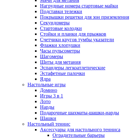
Мячи для метания
Нагрудные номера стартовые майки
Подставки тележки
Покрышки решетки для зон приземления
Секундомеры
Стартовые колодки
Стойки и планки для прыжков
Счетчики кругов тумбы указатели
Флажки хлопушки
Часы пульсометры
Шагомеры
Щиты для метания
Эспандеры легкоатлетические
Эстафетные палочки
Ядра
Настольные игры
Домино
Игры 3 в 1
Лото
Нарды
Подарочные шахматы-шашки-нарды
Шашки
Настольный теннис
Аксессуары для настольного тенниса
Оградительные барьеры