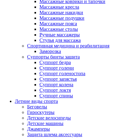
Массажные коврики и тапочки
Массажные кресла
Массажные накидки
Массажные подушки
Массажные пояса
Массажные столы
Ручные массажеры
Стулья для массажа
Спортивная медицина и реабилитация
Заморозка
Суппорты бинты защита
Суппорт бедра
Суппорт голени
Суппорт голеностопа
Суппорт запястья
Суппорт колена
Суппорт локтя
Суппорт спины
Летние виды спорта
Беговелы
Гироскутеры
Детские велосипеды
Детские машины
Джамперы
Защита шлема аксессуары