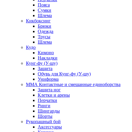
Пояса
Сумки
Шлема
Кикбоксинг
Брюки
Одежда
Трусы
Шлема
Кудо
Кимоно
Накладки
Кунг-фу (У-шу)
Защита
Обувь для Кунг-фу (У-шу)
Униформа
ММА Контактные и смешанные единоборства
Защита ног
Клетки и арены
Перчатки
Ринги
Шингарды
Шорты
Рукопашный бой
Аксессуары