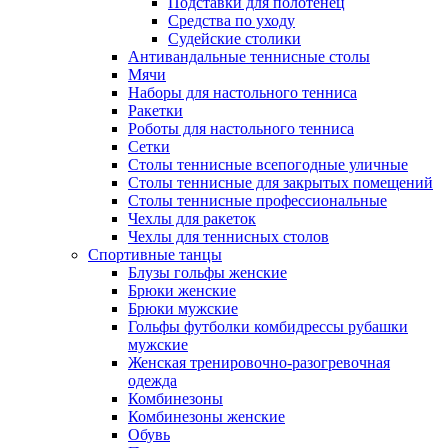
Подставки для полотенец
Средства по уходу
Судейские столики
Антивандальные теннисные столы
Мячи
Наборы для настольного тенниса
Ракетки
Роботы для настольного тенниса
Сетки
Столы теннисные всепогодные уличные
Столы теннисные для закрытых помещений
Столы теннисные профессиональные
Чехлы для ракеток
Чехлы для теннисных столов
Спортивные танцы
Блузы гольфы женские
Брюки женские
Брюки мужские
Гольфы футболки комбидрессы рубашки
мужские
Женская тренировочно-разогревочная
одежда
Комбинезоны
Комбинезоны женские
Обувь