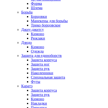
Форма
Шлема
Борьба
Борцовки
Манекены для борьбы
Трико борцовское
Джиу-джитсу
Кимоно
Рюкзаки
Дзюдо
Кимоно
Одежда
Защита для единоборств
Защита корпуса
Защита ног
Защита рук
Наколенники
Специальная защита
Футы
Каратэ
Защита корпуса
Защита рук
Кимоно
Накладки
Перчатки