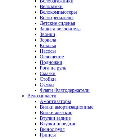
Велобагажники
Велозамки
Велокомпьютеры
Велотренажеры
Детские сиденья
Защита велосипеда
Звонки
Зеркала
Крылья
Насосы
Освещение
Подножки
Рога на руль
Смазки
Стойки
Сумки
Фляги Флягодержатели
Велозапчасти
Амортизаторы
Вилки амортизационные
Вилки жесткие
Втулки задние
Втулки передние
Вынос руля
Грипсы