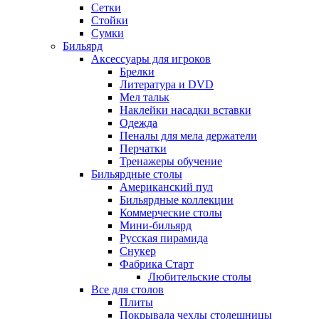
Сетки
Стойки
Сумки
Бильярд
Аксессуары для игроков
Брелки
Литература и DVD
Мел тальк
Наклейки насадки вставки
Одежда
Пеналы для мела держатели
Перчатки
Тренажеры обучение
Бильярдные столы
Американский пул
Бильярдные коллекции
Коммерческие столы
Мини-бильярд
Русская пирамида
Снукер
Фабрика Старт
Любительские столы
Все для столов
Плиты
Покрывала чехлы столешницы