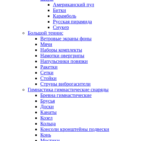
Американский пул
Битки
Карамболь
Русская пирамида
Снукер
Большой теннис
Ветровые экраны фоны
Мячи
Наборы комплекты
Намотки овергрипы
Напульсники повязки
Ракетки
Сетки
Стойки
Струны виброгасители
Гимнастика гимнастические снаряды
Бревна гимнастические
Брусья
Доски
Канаты
Козел
Кольца
Консоли кронштейны подвески
Конь
Мостики