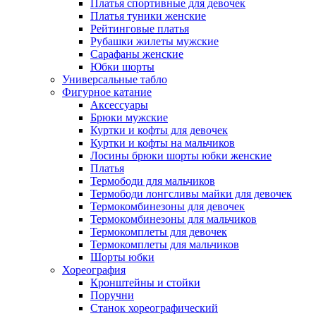
Платья спортивные для девочек
Платья туники женские
Рейтинговые платья
Рубашки жилеты мужские
Сарафаны женские
Юбки шорты
Универсальные табло
Фигурное катание
Аксессуары
Брюки мужские
Куртки и кофты для девочек
Куртки и кофты на мальчиков
Лосины брюки шорты юбки женские
Платья
Термободи для мальчиков
Термободи лонгсливы майки для девочек
Термокомбинезоны для девочек
Термокомбинезоны для мальчиков
Термокомплеты для девочек
Термокомплеты для мальчиков
Шорты юбки
Хореография
Кронштейны и стойки
Поручни
Станок хореографический