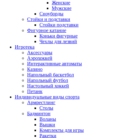
Женские
Мужские
Сноуборды
Стойки и подставки
Cтойки подставки
Фигурное катание
Коньки фигурные
Чехлы для лезвий
Игротека
Аксессуары
Аэрохоккей
Интерактивные автоматы
Казино
Напольный баскетбол
Напольный футбол
Настольный хоккей
Петанк
Индивидуальные виды спорта
Армрестлинг
Столы
Бадминтон
Воланы
Вышки
Комплекты для игры
Ракетки