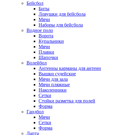
Бейсбол
Биты
Ловушки для бейсбола
Мячи
Наборы для бейсбола
Водное поло
Ворота
Купальники
Мячи
Плавки
Шапочки
Волейбол
Антенны карманы для антенн
Вышки судейские
Мячи для зала
Мячи пляжные
Наколенники
Сетки
Стойки разметка для полей
Форма
Гандбол
Мячи
Сетки
Форма
Лапта