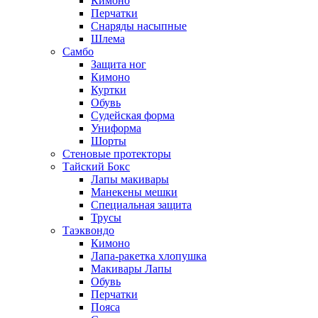
Кимоно
Перчатки
Снаряды насыпные
Шлема
Самбо
Защита ног
Кимоно
Куртки
Обувь
Судейская форма
Униформа
Шорты
Стеновые протекторы
Тайский Бокс
Лапы макивары
Манекены мешки
Специальная защита
Трусы
Таэквондо
Кимоно
Лапа-ракетка хлопушка
Макивары Лапы
Обувь
Перчатки
Пояса