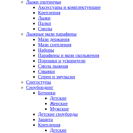
Лыжи охотничьи
Аксессуары и комплектующие
Крепления
Лыжи
Палки
Смолы
Лыжные мази парафины
Мази держания
Мази сцепления
Наборы
Парафины и мази скольжения
Порошки и ускорители
Смола лыжная
Смывки
Спреи и эмульсии
Снегоступы
Сноубординг
Ботинки
Детские
Женские
Мужские
Детские сноуборды
Защита
Крепления
Детские