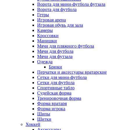
Ворота для мини-футбола футзала
Ворота для футбола
Гетры
Игровая арена
Игровая обувь для зала
Камеры
Кроссовки
Манишки
Мячи для пляжного футбола
Мячи для футбола
Мячи для футзала
Одежда
Брюки
Перчатки и аксессуары вратарские
Сетки для мини-футбола
Сетки для футбола
Спортивные табло
Судейская форма
Тренировочная форма
Форма вратаря
Форма игрока
Шипы
Щитки
Хоккей
Аксессуары