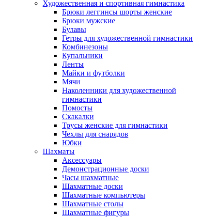
Художественная и спортивная гимнастика
Брюки леггинсы шорты женские
Брюки мужские
Булавы
Гетры для художественной гимнастики
Комбинезоны
Купальники
Ленты
Майки и футболки
Мячи
Наколенники для художественной
гимнастики
Помосты
Скакалки
Трусы женские для гимнастики
Чехлы для снарядов
Юбки
Шахматы
Аксессуары
Демонстрационные доски
Часы шахматные
Шахматные доски
Шахматные компьютеры
Шахматные столы
Шахматные фигуры