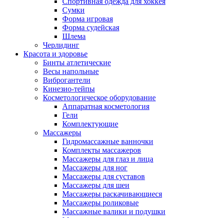
Спортивная одежда для хоккея
Сумки
Форма игровая
Форма судейская
Шлема
Черлидинг
Красота и здоровье
Бинты атлетические
Весы напольные
Виброгантели
Кинезио-тейпы
Косметологическое оборудование
Аппаратная косметология
Гели
Комплектующие
Массажеры
Гидромассажные ванночки
Комплекты массажеров
Массажеры для глаз и лица
Массажеры для ног
Массажеры для суставов
Массажеры для шеи
Массажеры раскачивающиеся
Массажеры роликовые
Массажные валики и подушки