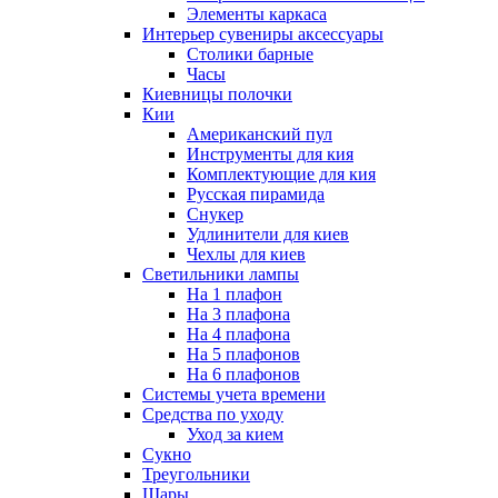
Элементы каркаса
Интерьер сувениры аксессуары
Столики барные
Часы
Киевницы полочки
Кии
Американский пул
Инструменты для кия
Комплектующие для кия
Русская пирамида
Снукер
Удлинители для киев
Чехлы для киев
Светильники лампы
На 1 плафон
На 3 плафона
На 4 плафона
На 5 плафонов
На 6 плафонов
Системы учета времени
Средства по уходу
Уход за кием
Сукно
Треугольники
Шары