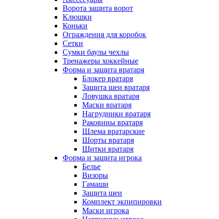
Ворота защита ворот
Клюшки
Коньки
Ограждения для коробок
Сетки
Сумки баулы чехлы
Тренажеры хоккейные
Форма и защита вратаря
Блокер вратаря
Защита шеи вратаря
Ловушка вратаря
Маски вратаря
Нагрудники вратаря
Раковины вратаря
Шлема вратарские
Шорты вратаря
Щитки вратаря
Форма и защита игрока
Белье
Визоры
Гамаши
Защита шеи
Комплект экпипировки
Маски игрока