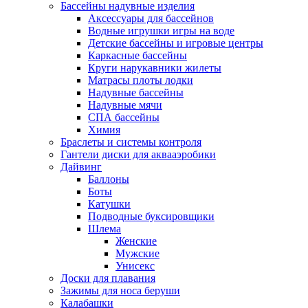
Бассейны надувные изделия
Аксессуары для бассейнов
Водные игрушки игры на воде
Детские бассейны и игровые центры
Каркасные бассейны
Круги нарукавники жилеты
Матрасы плоты лодки
Надувные бассейны
Надувные мячи
СПА бассейны
Химия
Браслеты и системы контроля
Гантели диски для аквааэробики
Дайвинг
Баллоны
Боты
Катушки
Подводные буксировщики
Шлема
Женские
Мужские
Унисекс
Доски для плавания
Зажимы для носа беруши
Калабашки