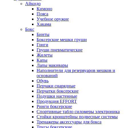
Айкидо
Кимоно
Пояса
Учебное оружие
Хакама
Бокс
Бинты
Боксерские мешки груши
Гонги
Груши пневматические
Жилеты
Капы
Лапы макивары
Наполнители для резервуаров мешков и
оснований
Обувь
Перчаки снарядные
Перчатки боксерские
Подушки настенные
Продукция EFFORT
Ринги боксерские
Спортивные табло силомеры электроника
Стойки кронштейны подвесные системы
Тренажеры аксессуары для бокса
Трусы боксерские