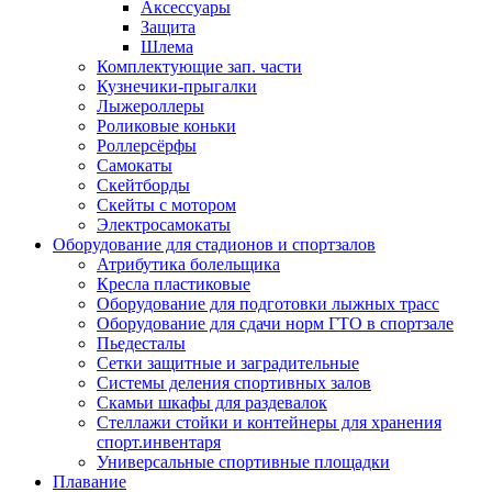
Аксессуары
Защита
Шлема
Комплектующие зап. части
Кузнечики-прыгалки
Лыжероллеры
Роликовые коньки
Роллерсёрфы
Самокаты
Скейтборды
Скейты с мотором
Электросамокаты
Оборудование для стадионов и спортзалов
Атрибутика болельщика
Кресла пластиковые
Оборудование для подготовки лыжных трасс
Оборудование для сдачи норм ГТО в спортзале
Пьедесталы
Сетки защитные и заградительные
Системы деления спортивных залов
Скамьи шкафы для раздевалок
Стеллажи стойки и контейнеры для хранения
спорт.инвентаря
Универсальные спортивные площадки
Плавание