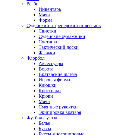
Регби
Инвентарь
Мячи
Форма
Судейский и тренерский инвентарь
Свистки
Судейские бумажники
Счетчики
Тактический доски
Флажки
Флорбол
Аксессуары
Ворота
Вратарские шлема
Игровая форма
Клюшки
Кроссовки
Крюки
Мячи
Сменные рукоятки
Экипировка вратаря
Футбол футзал
Белье
Бутсы
Бутсы многошиповые