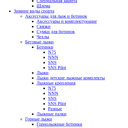
Специальная защита
Шлема
Зимние виды спорта
Аксессуары для лыж и ботинок
Аксессуары и комплектующие
Связки
Сумки для ботинок
Чехлы
Беговые лыжи
Ботинки
N75
NNN
SNS
SNS Pilot
Лыжи
Лыжи детские лыжные комплекты
Лыжные крепления
N75
NNN
SNS
SNS Pilot
Разные
Лыжные палки
Горные лыжи
Горнoлыжные ботинки