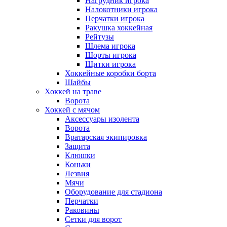
Нагрудник игрока
Налокотники игрока
Перчатки игрока
Ракушка хоккейная
Рейтузы
Шлема игрока
Шорты игрока
Щитки игрока
Хоккейные коробки борта
Шайбы
Хоккей на траве
Ворота
Хоккей с мячом
Аксессуары изолента
Ворота
Вратарская экипировка
Защита
Клюшки
Коньки
Лезвия
Мячи
Оборудование для стадиона
Перчатки
Раковины
Сетки для ворот