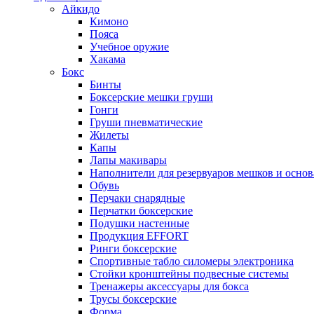
Айкидо
Кимоно
Пояса
Учебное оружие
Хакама
Бокс
Бинты
Боксерские мешки груши
Гонги
Груши пневматические
Жилеты
Капы
Лапы макивары
Наполнители для резервуаров мешков и осно
Обувь
Перчаки снарядные
Перчатки боксерские
Подушки настенные
Продукция EFFORT
Ринги боксерские
Спортивные табло силомеры электроника
Стойки кронштейны подвесные системы
Тренажеры аксессуары для бокса
Трусы боксерские
Форма