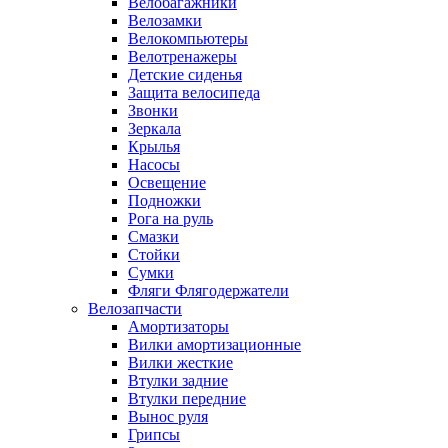
Велобагажники
Велозамки
Велокомпьютеры
Велотренажеры
Детские сиденья
Защита велосипеда
Звонки
Зеркала
Крылья
Насосы
Освещение
Подножки
Рога на руль
Смазки
Стойки
Сумки
Фляги Флягодержатели
Велозапчасти
Амортизаторы
Вилки амортизационные
Вилки жесткие
Втулки задние
Втулки передние
Вынос руля
Грипсы