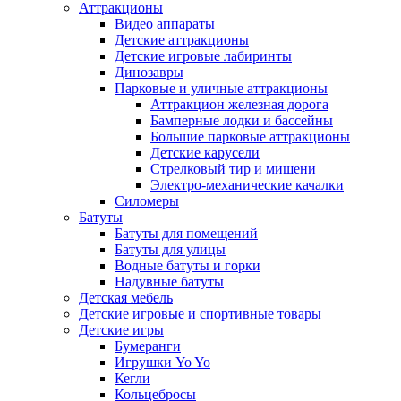
Аттракционы
Видео аппараты
Детские аттракционы
Детские игровые лабиринты
Динозавры
Парковые и уличные аттракционы
Аттракцион железная дорога
Бамперные лодки и бассейны
Большие парковые аттракционы
Детские карусели
Стрелковый тир и мишени
Электро-механические качалки
Силомеры
Батуты
Батуты для помещений
Батуты для улицы
Водные батуты и горки
Надувные батуты
Детская мебель
Детские игровые и спортивные товары
Детские игры
Бумеранги
Игрушки Yo Yo
Кегли
Кольцебросы