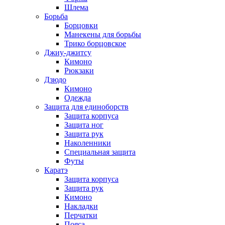
Шлема
Борьба
Борцовки
Манекены для борьбы
Трико борцовское
Джиу-джитсу
Кимоно
Рюкзаки
Дзюдо
Кимоно
Одежда
Защита для единоборств
Защита корпуса
Защита ног
Защита рук
Наколенники
Специальная защита
Футы
Каратэ
Защита корпуса
Защита рук
Кимоно
Накладки
Перчатки
Пояса