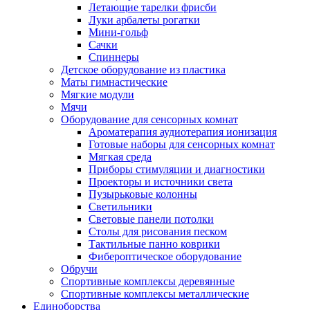
Летающие тарелки фрисби
Луки арбалеты рогатки
Мини-гольф
Сачки
Спиннеры
Детское оборудование из пластика
Маты гимнастические
Мягкие модули
Мячи
Оборудование для сенсорных комнат
Ароматерапия аудиотерапия ионизация
Готовые наборы для сенсорных комнат
Мягкая среда
Приборы стимуляции и диагностики
Проекторы и источники света
Пузырьковые колонны
Светильники
Световые панели потолки
Столы для рисования песком
Тактильные панно коврики
Фибероптическое оборудование
Обручи
Спортивные комплексы деревянные
Спортивные комплексы металлические
Единоборства