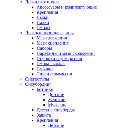
Лыжи охотничьи
Аксессуары и комплектующие
Крепления
Лыжи
Палки
Смолы
Лыжные мази парафины
Мази держания
Мази сцепления
Наборы
Парафины и мази скольжения
Порошки и ускорители
Смола лыжная
Смывки
Спреи и эмульсии
Снегоступы
Сноубординг
Ботинки
Детские
Женские
Мужские
Детские сноуборды
Защита
Крепления
Детские