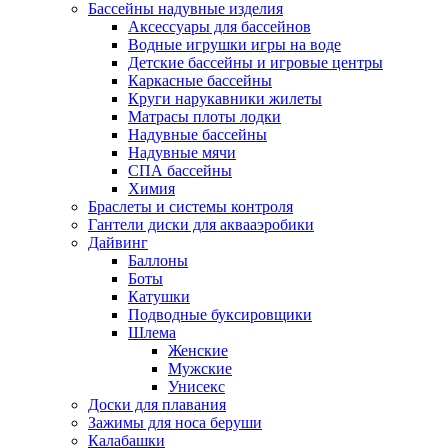
Бассейны надувные изделия
Аксессуары для бассейнов
Водные игрушки игры на воде
Детские бассейны и игровые центры
Каркасные бассейны
Круги нарукавники жилеты
Матрасы плоты лодки
Надувные бассейны
Надувные мячи
СПА бассейны
Химия
Браслеты и системы контроля
Гантели диски для аквааэробики
Дайвинг
Баллоны
Боты
Катушки
Подводные буксировщики
Шлема
Женские
Мужские
Унисекс
Доски для плавания
Зажимы для носа беруши
Калабашки