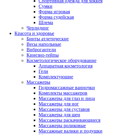
Спортивная одежда для хоккея
Сумки
Форма игровая
Форма судейская
Шлема
Черлидинг
Красота и здоровье
Бинты атлетические
Весы напольные
Виброгантели
Кинезио-тейпы
Косметологическое оборудование
Аппаратная косметология
Гели
Комплектующие
Массажеры
Гидромассажные ванночки
Комплекты массажеров
Массажеры для глаз и лица
Массажеры для ног
Массажеры для суставов
Массажеры для шеи
Массажеры раскачивающиеся
Массажеры роликовые
Массажные валики и подушки