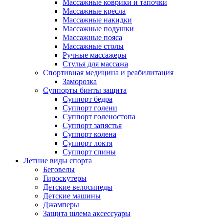
Массажные коврики и тапочки
Массажные кресла
Массажные накидки
Массажные подушки
Массажные пояса
Массажные столы
Ручные массажеры
Стулья для массажа
Спортивная медицина и реабилитация
Заморозка
Суппорты бинты защита
Суппорт бедра
Суппорт голени
Суппорт голеностопа
Суппорт запястья
Суппорт колена
Суппорт локтя
Суппорт спины
Летние виды спорта
Беговелы
Гироскутеры
Детские велосипеды
Детские машины
Джамперы
Защита шлема аксессуары