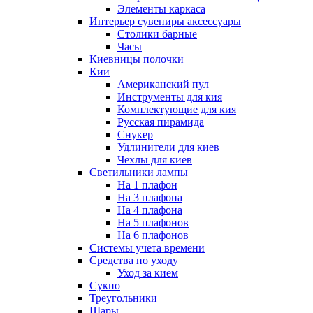
Элементы каркаса
Интерьер сувениры аксессуары
Столики барные
Часы
Киевницы полочки
Кии
Американский пул
Инструменты для кия
Комплектующие для кия
Русская пирамида
Снукер
Удлинители для киев
Чехлы для киев
Светильники лампы
На 1 плафон
На 3 плафона
На 4 плафона
На 5 плафонов
На 6 плафонов
Системы учета времени
Средства по уходу
Уход за кием
Сукно
Треугольники
Шары