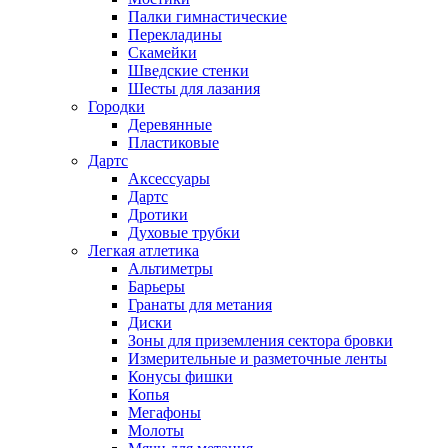
Палки гимнастические
Перекладины
Скамейки
Шведские стенки
Шесты для лазания
Городки
Деревянные
Пластиковые
Дартс
Аксессуары
Дартс
Дротики
Духовые трубки
Легкая атлетика
Альтиметры
Барьеры
Гранаты для метания
Диски
Зоны для приземления сектора бровки
Измерительные и разметочные ленты
Конусы фишки
Копья
Мегафоны
Молоты