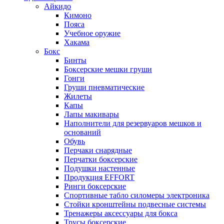
Айкидо
Кимоно
Пояса
Учебное оружие
Хакама
Бокс
Бинты
Боксерские мешки груши
Гонги
Груши пневматические
Жилеты
Капы
Лапы макивары
Наполнители для резервуаров мешков и
оснований
Обувь
Перчаки снарядные
Перчатки боксерские
Подушки настенные
Продукция EFFORT
Ринги боксерские
Спортивные табло силомеры электроника
Стойки кронштейны подвесные системы
Тренажеры аксессуары для бокса
Трусы боксерские