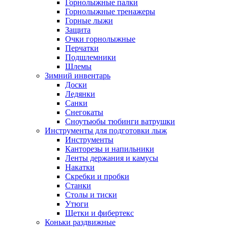
Горнолыжные палки
Горнолыжные тренажеры
Горные лыжи
Защита
Очки горнолыжные
Перчатки
Подшлемники
Шлемы
Зимний инвентарь
Доски
Ледянки
Санки
Снегокаты
Сноутьюбы тюбинги ватрушки
Инструменты для подготовки лыж
Инструменты
Канторезы и напильники
Ленты держания и камусы
Накатки
Скребки и пробки
Станки
Столы и тиски
Утюги
Щетки и фибертекс
Коньки раздвижные