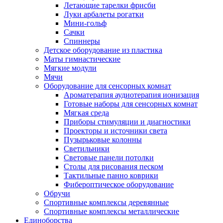
Летающие тарелки фрисби
Луки арбалеты рогатки
Мини-гольф
Сачки
Спиннеры
Детское оборудование из пластика
Маты гимнастические
Мягкие модули
Мячи
Оборудование для сенсорных комнат
Ароматерапия аудиотерапия ионизация
Готовые наборы для сенсорных комнат
Мягкая среда
Приборы стимуляции и диагностики
Проекторы и источники света
Пузырьковые колонны
Светильники
Световые панели потолки
Столы для рисования песком
Тактильные панно коврики
Фибероптическое оборудование
Обручи
Спортивные комплексы деревянные
Спортивные комплексы металлические
Единоборства