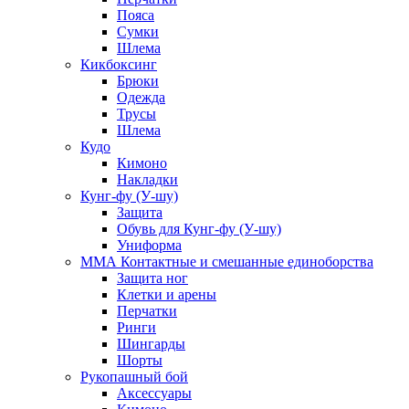
Пояса
Сумки
Шлема
Кикбоксинг
Брюки
Одежда
Трусы
Шлема
Кудо
Кимоно
Накладки
Кунг-фу (У-шу)
Защита
Обувь для Кунг-фу (У-шу)
Униформа
ММА Контактные и смешанные единоборства
Защита ног
Клетки и арены
Перчатки
Ринги
Шингарды
Шорты
Рукопашный бой
Аксессуары