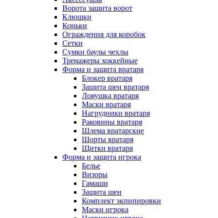
Ворота защита ворот
Клюшки
Коньки
Ограждения для коробок
Сетки
Сумки баулы чехлы
Тренажеры хоккейные
Форма и защита вратаря
Блокер вратаря
Защита шеи вратаря
Ловушка вратаря
Маски вратаря
Нагрудники вратаря
Раковины вратаря
Шлема вратарские
Шорты вратаря
Щитки вратаря
Форма и защита игрока
Белье
Визоры
Гамаши
Защита шеи
Комплект экпипировки
Маски игрока