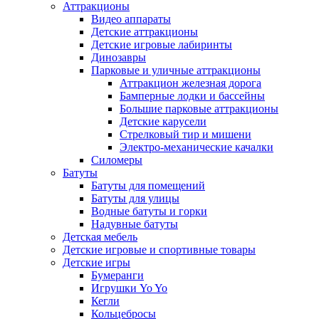
Аттракционы
Видео аппараты
Детские аттракционы
Детские игровые лабиринты
Динозавры
Парковые и уличные аттракционы
Аттракцион железная дорога
Бамперные лодки и бассейны
Большие парковые аттракционы
Детские карусели
Стрелковый тир и мишени
Электро-механические качалки
Силомеры
Батуты
Батуты для помещений
Батуты для улицы
Водные батуты и горки
Надувные батуты
Детская мебель
Детские игровые и спортивные товары
Детские игры
Бумеранги
Игрушки Yo Yo
Кегли
Кольцебросы