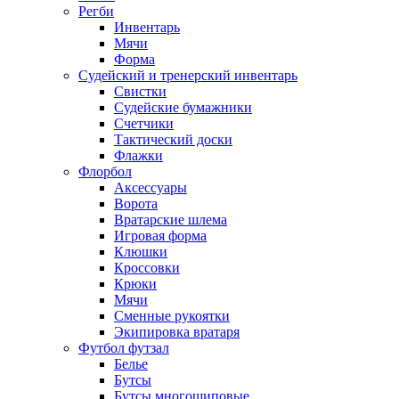
Регби
Инвентарь
Мячи
Форма
Судейский и тренерский инвентарь
Свистки
Судейские бумажники
Счетчики
Тактический доски
Флажки
Флорбол
Аксессуары
Ворота
Вратарские шлема
Игровая форма
Клюшки
Кроссовки
Крюки
Мячи
Сменные рукоятки
Экипировка вратаря
Футбол футзал
Белье
Бутсы
Бутсы многошиповые