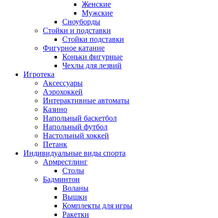
Женские
Мужские
Сноуборды
Стойки и подставки
Cтойки подставки
Фигурное катание
Коньки фигурные
Чехлы для лезвий
Игротека
Аксессуары
Аэрохоккей
Интерактивные автоматы
Казино
Напольный баскетбол
Напольный футбол
Настольный хоккей
Петанк
Индивидуальные виды спорта
Армрестлинг
Столы
Бадминтон
Воланы
Вышки
Комплекты для игры
Ракетки