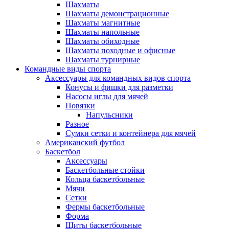
Шахматы
Шахматы демонстрационные
Шахматы магнитные
Шахматы напольные
Шахматы обиходные
Шахматы походные и офисные
Шахматы турнирные
Командные виды спорта
Аксессуары для командных видов спорта
Конусы и фишки для разметки
Насосы иглы для мячей
Повязки
Напульсники
Разное
Сумки сетки и контейнера для мячей
Американский футбол
Баскетбол
Аксессуары
Баскетбольные стойки
Кольца баскетбольные
Мячи
Сетки
Фермы баскетбольные
Форма
Щиты баскетбольные