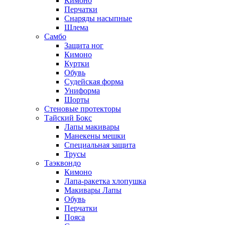
Кимоно
Перчатки
Снаряды насыпные
Шлема
Самбо
Защита ног
Кимоно
Куртки
Обувь
Судейская форма
Униформа
Шорты
Стеновые протекторы
Тайский Бокс
Лапы макивары
Манекены мешки
Специальная защита
Трусы
Таэквондо
Кимоно
Лапа-ракетка хлопушка
Макивары Лапы
Обувь
Перчатки
Пояса