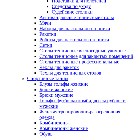
Подставки для полотенец
Средства по уходу
Судейские столики
Антивандальные теннисные столы
Мячи
Наборы для настольного тенниса
Ракетки
Роботы для настольного тенниса
Сетки
Столы теннисные всепогодные уличные
Столы теннисные для закрытых помещений
Столы теннисные профессиональные
Чехлы для ракеток
Чехлы для теннисных столов
Спортивные танцы
Блузы гольфы женские
Брюки женские
Брюки мужские
Гольфы футболки комбидрессы рубашки
мужские
Женская тренировочно-разогревочная
одежда
Комбинезоны
Комбинезоны женские
Обувь