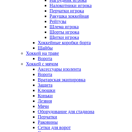
Нагрудник игрока
Налокотники игрока
Перчатки игрока
Ракушка хоккейная
Рейтузы
Шлема игрока
Шорты игрока
Щитки игрока
Хоккейные коробки борта
Шайбы
Хоккей на траве
Ворота
Хоккей с мячом
Аксессуары изолента
Ворота
Вратарская экипировка
Защита
Клюшки
Коньки
Лезвия
Мячи
Оборудование для стадиона
Перчатки
Раковины
Сетки для ворот