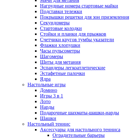
Мячи для метания
Нагрудные номера стартовые майки
Подставки тележки
Покрышки решетки для зон приземления
Секундомеры
Стартовые колодки
Стойки и планки для прыжков
Счетчики кругов тумбы указатели
Флажки хлопушки
Часы пульсометры
Шагомеры
Щиты для метания
Эспандеры легкоатлетические
Эстафетные палочки
Ядра
Настольные игры
Домино
Игры 3 в 1
Лото
Нарды
Подарочные шахматы-шашки-нарды
Шашки
Настольный теннис
Аксессуары для настольного тенниса
Оградительные барьеры