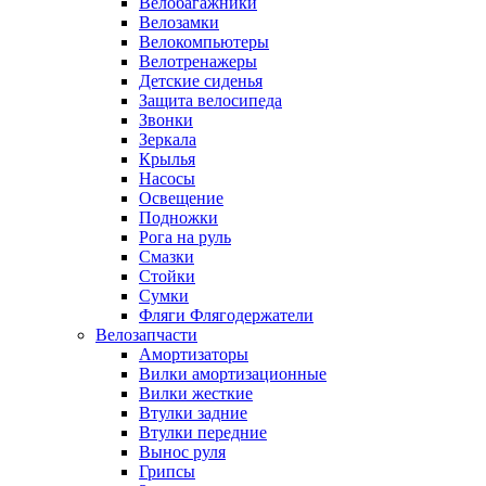
Велобагажники
Велозамки
Велокомпьютеры
Велотренажеры
Детские сиденья
Защита велосипеда
Звонки
Зеркала
Крылья
Насосы
Освещение
Подножки
Рога на руль
Смазки
Стойки
Сумки
Фляги Флягодержатели
Велозапчасти
Амортизаторы
Вилки амортизационные
Вилки жесткие
Втулки задние
Втулки передние
Вынос руля
Грипсы