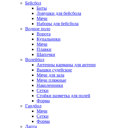
Бейсбол
Биты
Ловушки для бейсбола
Мячи
Наборы для бейсбола
Водное поло
Ворота
Купальники
Мячи
Плавки
Шапочки
Волейбол
Антенны карманы для антенн
Вышки судейские
Мячи для зала
Мячи пляжные
Наколенники
Сетки
Стойки разметка для полей
Форма
Гандбол
Мячи
Сетки
Форма
Лапта