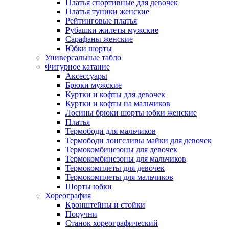
Платья спортивные для девочек
Платья туники женские
Рейтинговые платья
Рубашки жилеты мужские
Сарафаны женские
Юбки шорты
Универсальные табло
Фигурное катание
Аксессуары
Брюки мужские
Куртки и кофты для девочек
Куртки и кофты на мальчиков
Лосины брюки шорты юбки женские
Платья
Термободи для мальчиков
Термободи лонгсливы майки для девочек
Термокомбинезоны для девочек
Термокомбинезоны для мальчиков
Термокомплеты для девочек
Термокомплеты для мальчиков
Шорты юбки
Хореография
Кронштейны и стойки
Поручни
Станок хореографический