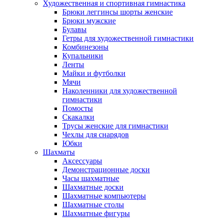
Художественная и спортивная гимнастика
Брюки леггинсы шорты женские
Брюки мужские
Булавы
Гетры для художественной гимнастики
Комбинезоны
Купальники
Ленты
Майки и футболки
Мячи
Наколенники для художественной
гимнастики
Помосты
Скакалки
Трусы женские для гимнастики
Чехлы для снарядов
Юбки
Шахматы
Аксессуары
Демонстрационные доски
Часы шахматные
Шахматные доски
Шахматные компьютеры
Шахматные столы
Шахматные фигуры