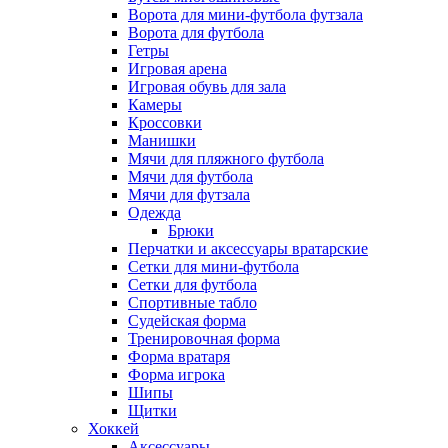
Ворота для мини-футбола футзала
Ворота для футбола
Гетры
Игровая арена
Игровая обувь для зала
Камеры
Кроссовки
Манишки
Мячи для пляжного футбола
Мячи для футбола
Мячи для футзала
Одежда
Брюки
Перчатки и аксессуары вратарские
Сетки для мини-футбола
Сетки для футбола
Спортивные табло
Судейская форма
Тренировочная форма
Форма вратаря
Форма игрока
Шипы
Щитки
Хоккей
Аксессуары