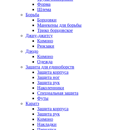
Форма
Шлема
Борьба
Борцовки
Манекены для борьбы
Трико борцовское
Джиу-джитсу
Кимоно
Рюкзаки
Дзюдо
Кимоно
Одежда
Защита для единоборств
Защита корпуса
Защита ног
Защита рук
Наколенники
Специальная защита
Футы
Каратэ
Защита корпуса
Защита рук
Кимоно
Накладки
Перчатки