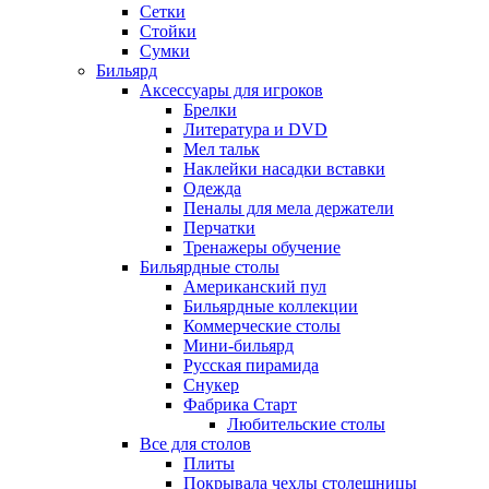
Сетки
Стойки
Сумки
Бильярд
Аксессуары для игроков
Брелки
Литература и DVD
Мел тальк
Наклейки насадки вставки
Одежда
Пеналы для мела держатели
Перчатки
Тренажеры обучение
Бильярдные столы
Американский пул
Бильярдные коллекции
Коммерческие столы
Мини-бильярд
Русская пирамида
Снукер
Фабрика Старт
Любительские столы
Все для столов
Плиты
Покрывала чехлы столешницы