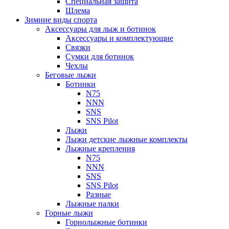
Специальная защита
Шлема
Зимние виды спорта
Аксессуары для лыж и ботинок
Аксессуары и комплектующие
Связки
Сумки для ботинок
Чехлы
Беговые лыжи
Ботинки
N75
NNN
SNS
SNS Pilot
Лыжи
Лыжи детские лыжные комплекты
Лыжные крепления
N75
NNN
SNS
SNS Pilot
Разные
Лыжные палки
Горные лыжи
Горнoлыжные ботинки