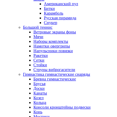
Американский пул
Битки
Карамболь
Русская пирамида
Снукер
Большой теннис
Ветровые экраны фоны
Мячи
Наборы комплекты
Намотки овергрипы
Напульсники повязки
Ракетки
Сетки
Стойки
Струны виброгасители
Гимнастика гимнастические снаряды
Бревна гимнастические
Брусья
Доски
Канаты
Козел
Кольца
Консоли кронштейны подвески
Конь
Мостики