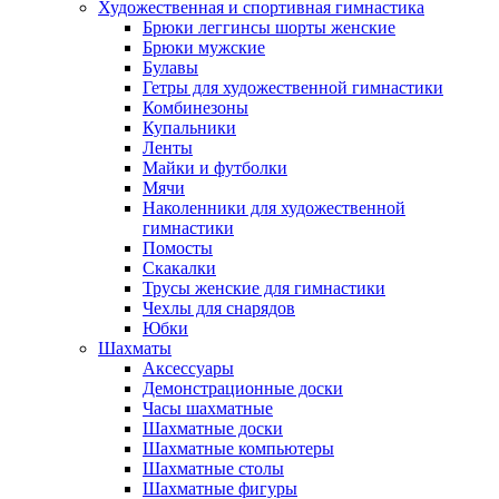
Художественная и спортивная гимнастика
Брюки леггинсы шорты женские
Брюки мужские
Булавы
Гетры для художественной гимнастики
Комбинезоны
Купальники
Ленты
Майки и футболки
Мячи
Наколенники для художественной
гимнастики
Помосты
Скакалки
Трусы женские для гимнастики
Чехлы для снарядов
Юбки
Шахматы
Аксессуары
Демонстрационные доски
Часы шахматные
Шахматные доски
Шахматные компьютеры
Шахматные столы
Шахматные фигуры