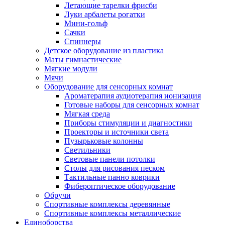
Летающие тарелки фрисби
Луки арбалеты рогатки
Мини-гольф
Сачки
Спиннеры
Детское оборудование из пластика
Маты гимнастические
Мягкие модули
Мячи
Оборудование для сенсорных комнат
Ароматерапия аудиотерапия ионизация
Готовые наборы для сенсорных комнат
Мягкая среда
Приборы стимуляции и диагностики
Проекторы и источники света
Пузырьковые колонны
Светильники
Световые панели потолки
Столы для рисования песком
Тактильные панно коврики
Фибероптическое оборудование
Обручи
Спортивные комплексы деревянные
Спортивные комплексы металлические
Единоборства