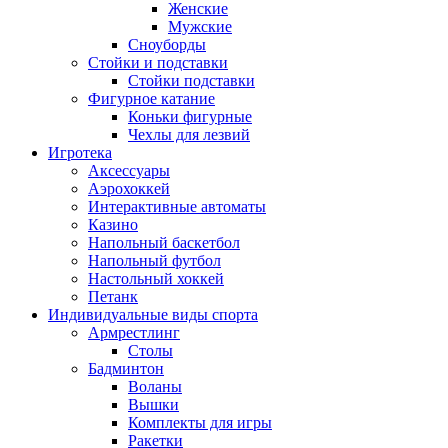
Женские
Мужские
Сноуборды
Стойки и подставки
Cтойки подставки
Фигурное катание
Коньки фигурные
Чехлы для лезвий
Игротека
Аксессуары
Аэрохоккей
Интерактивные автоматы
Казино
Напольный баскетбол
Напольный футбол
Настольный хоккей
Петанк
Индивидуальные виды спорта
Армрестлинг
Столы
Бадминтон
Воланы
Вышки
Комплекты для игры
Ракетки