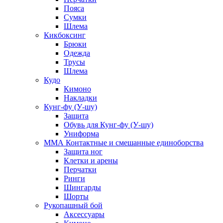
Пояса
Сумки
Шлема
Кикбоксинг
Брюки
Одежда
Трусы
Шлема
Кудо
Кимоно
Накладки
Кунг-фу (У-шу)
Защита
Обувь для Кунг-фу (У-шу)
Униформа
ММА Контактные и смешанные единоборства
Защита ног
Клетки и арены
Перчатки
Ринги
Шингарды
Шорты
Рукопашный бой
Аксессуары