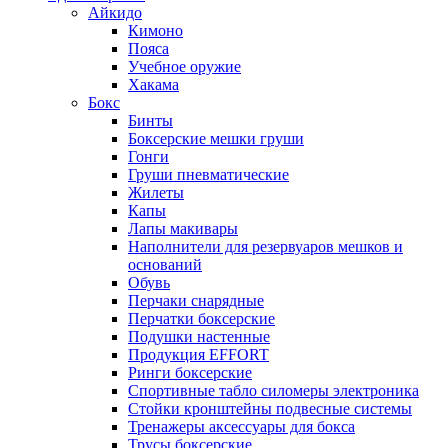
Айкидо
Кимоно
Пояса
Учебное оружие
Хакама
Бокс
Бинты
Боксерские мешки груши
Гонги
Груши пневматические
Жилеты
Капы
Лапы макивары
Наполнители для резервуаров мешков и
оснований
Обувь
Перчаки снарядные
Перчатки боксерские
Подушки настенные
Продукция EFFORT
Ринги боксерские
Спортивные табло силомеры электроника
Стойки кронштейны подвесные системы
Тренажеры аксессуары для бокса
Трусы боксерские