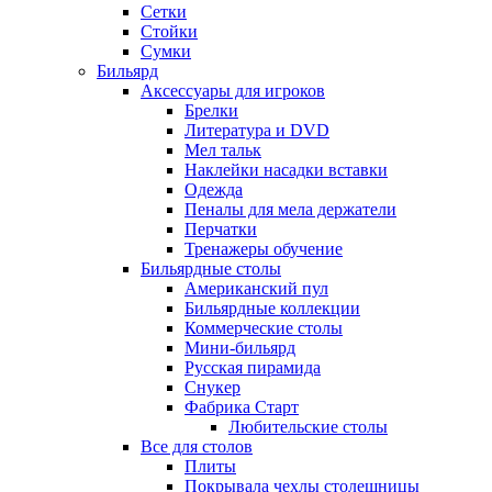
Сетки
Стойки
Сумки
Бильярд
Аксессуары для игроков
Брелки
Литература и DVD
Мел тальк
Наклейки насадки вставки
Одежда
Пеналы для мела держатели
Перчатки
Тренажеры обучение
Бильярдные столы
Американский пул
Бильярдные коллекции
Коммерческие столы
Мини-бильярд
Русская пирамида
Снукер
Фабрика Старт
Любительские столы
Все для столов
Плиты
Покрывала чехлы столешницы