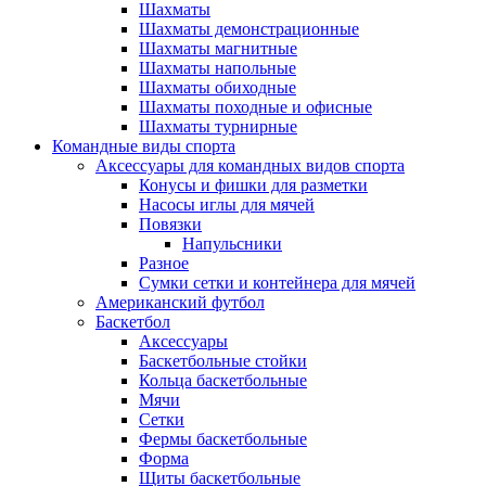
Шахматы
Шахматы демонстрационные
Шахматы магнитные
Шахматы напольные
Шахматы обиходные
Шахматы походные и офисные
Шахматы турнирные
Командные виды спорта
Аксессуары для командных видов спорта
Конусы и фишки для разметки
Насосы иглы для мячей
Повязки
Напульсники
Разное
Сумки сетки и контейнера для мячей
Американский футбол
Баскетбол
Аксессуары
Баскетбольные стойки
Кольца баскетбольные
Мячи
Сетки
Фермы баскетбольные
Форма
Щиты баскетбольные