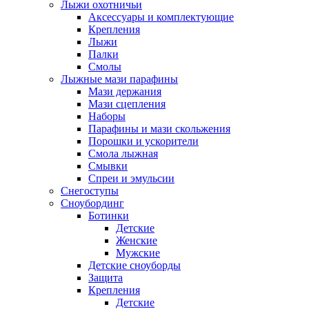
Лыжи охотничьи
Аксессуары и комплектующие
Крепления
Лыжи
Палки
Смолы
Лыжные мази парафины
Мази держания
Мази сцепления
Наборы
Парафины и мази скольжения
Порошки и ускорители
Смола лыжная
Смывки
Спреи и эмульсии
Снегоступы
Сноубординг
Ботинки
Детские
Женские
Мужские
Детские сноуборды
Защита
Крепления
Детские