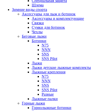
Специальная защита
Шлема
Зимние виды спорта
Аксессуары для лыж и ботинок
Аксессуары и комплектующие
Связки
Сумки для ботинок
Чехлы
Беговые лыжи
Ботинки
N75
NNN
SNS
SNS Pilot
Лыжи
Лыжи детские лыжные комплекты
Лыжные крепления
N75
NNN
SNS
SNS Pilot
Разные
Лыжные палки
Горные лыжи
Горнoлыжные ботинки