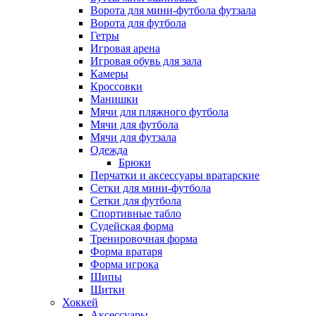
Ворота для мини-футбола футзала
Ворота для футбола
Гетры
Игровая арена
Игровая обувь для зала
Камеры
Кроссовки
Манишки
Мячи для пляжного футбола
Мячи для футбола
Мячи для футзала
Одежда
Брюки
Перчатки и аксессуары вратарские
Сетки для мини-футбола
Сетки для футбола
Спортивные табло
Судейская форма
Тренировочная форма
Форма вратаря
Форма игрока
Шипы
Щитки
Хоккей
Аксессуары