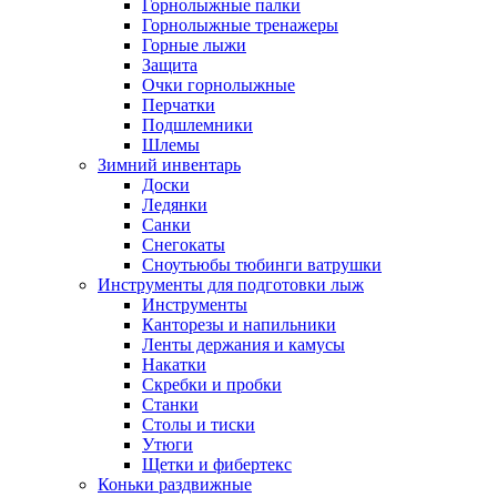
Горнолыжные палки
Горнолыжные тренажеры
Горные лыжи
Защита
Очки горнолыжные
Перчатки
Подшлемники
Шлемы
Зимний инвентарь
Доски
Ледянки
Санки
Снегокаты
Сноутьюбы тюбинги ватрушки
Инструменты для подготовки лыж
Инструменты
Канторезы и напильники
Ленты держания и камусы
Накатки
Скребки и пробки
Станки
Столы и тиски
Утюги
Щетки и фибертекс
Коньки раздвижные