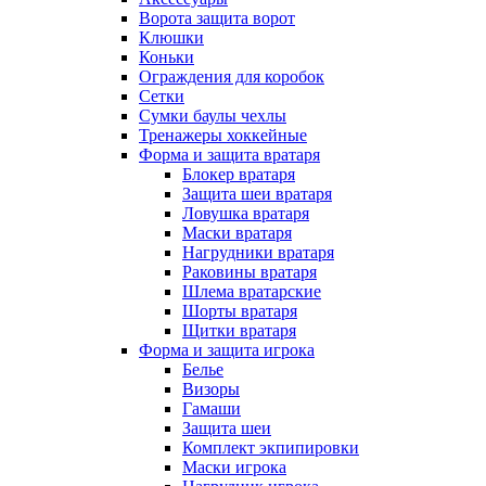
Ворота защита ворот
Клюшки
Коньки
Ограждения для коробок
Сетки
Сумки баулы чехлы
Тренажеры хоккейные
Форма и защита вратаря
Блокер вратаря
Защита шеи вратаря
Ловушка вратаря
Маски вратаря
Нагрудники вратаря
Раковины вратаря
Шлема вратарские
Шорты вратаря
Щитки вратаря
Форма и защита игрока
Белье
Визоры
Гамаши
Защита шеи
Комплект экпипировки
Маски игрока