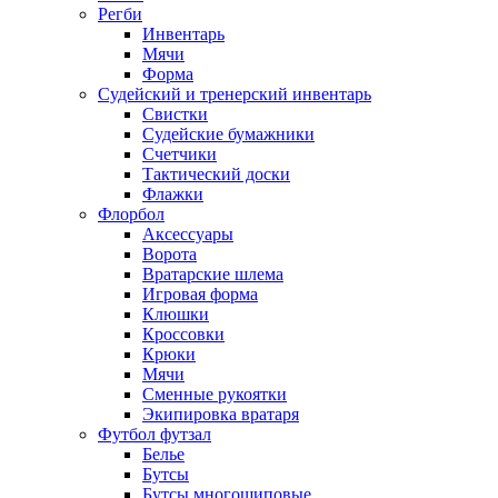
Регби
Инвентарь
Мячи
Форма
Судейский и тренерский инвентарь
Свистки
Судейские бумажники
Счетчики
Тактический доски
Флажки
Флорбол
Аксессуары
Ворота
Вратарские шлема
Игровая форма
Клюшки
Кроссовки
Крюки
Мячи
Сменные рукоятки
Экипировка вратаря
Футбол футзал
Белье
Бутсы
Бутсы многошиповые