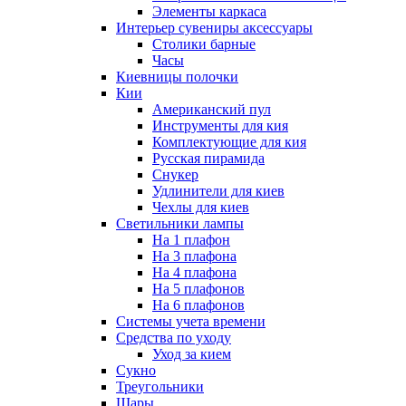
Элементы каркаса
Интерьер сувениры аксессуары
Столики барные
Часы
Киевницы полочки
Кии
Американский пул
Инструменты для кия
Комплектующие для кия
Русская пирамида
Снукер
Удлинители для киев
Чехлы для киев
Светильники лампы
На 1 плафон
На 3 плафона
На 4 плафона
На 5 плафонов
На 6 плафонов
Системы учета времени
Средства по уходу
Уход за кием
Сукно
Треугольники
Шары