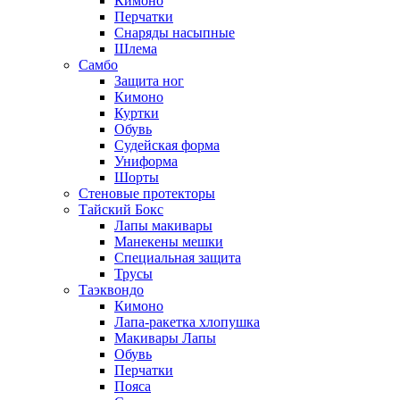
Кимоно
Перчатки
Снаряды насыпные
Шлема
Самбо
Защита ног
Кимоно
Куртки
Обувь
Судейская форма
Униформа
Шорты
Стеновые протекторы
Тайский Бокс
Лапы макивары
Манекены мешки
Специальная защита
Трусы
Таэквондо
Кимоно
Лапа-ракетка хлопушка
Макивары Лапы
Обувь
Перчатки
Пояса