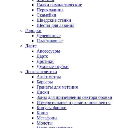
Палки гимнастические
Перекладины
Скамейки
Шведские стенки
Шесты для лазания
Городки
Деревянные
Пластиковые
Дартс
Аксессуары
Дартс
Дротики
Духовые трубки
Легкая атлетика
Альтиметры
Барьеры
Гранаты для метания
Диски
Зоны для приземления сектора бровки
Измерительные и разметочные ленты
Конусы фишки
Копья
Мегафоны
Молоты