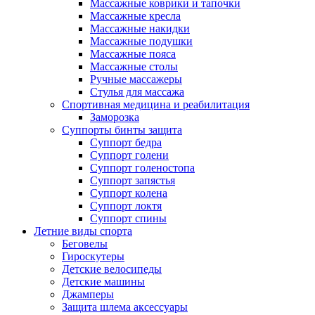
Массажные коврики и тапочки
Массажные кресла
Массажные накидки
Массажные подушки
Массажные пояса
Массажные столы
Ручные массажеры
Стулья для массажа
Спортивная медицина и реабилитация
Заморозка
Суппорты бинты защита
Суппорт бедра
Суппорт голени
Суппорт голеностопа
Суппорт запястья
Суппорт колена
Суппорт локтя
Суппорт спины
Летние виды спорта
Беговелы
Гироскутеры
Детские велосипеды
Детские машины
Джамперы
Защита шлема аксессуары