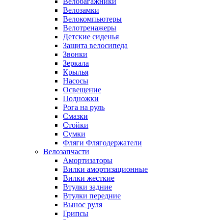
Велобагажники
Велозамки
Велокомпьютеры
Велотренажеры
Детские сиденья
Защита велосипеда
Звонки
Зеркала
Крылья
Насосы
Освещение
Подножки
Рога на руль
Смазки
Стойки
Сумки
Фляги Флягодержатели
Велозапчасти
Амортизаторы
Вилки амортизационные
Вилки жесткие
Втулки задние
Втулки передние
Вынос руля
Грипсы