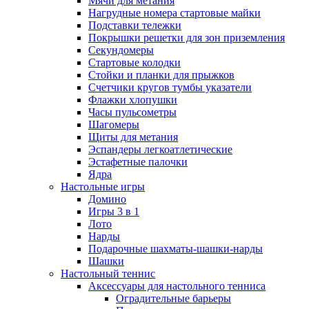
Мячи для метания
Нагрудные номера стартовые майки
Подставки тележки
Покрышки решетки для зон приземления
Секундомеры
Стартовые колодки
Стойки и планки для прыжков
Счетчики кругов тумбы указатели
Флажки хлопушки
Часы пульсометры
Шагомеры
Щиты для метания
Эспандеры легкоатлетические
Эстафетные палочки
Ядра
Настольные игры
Домино
Игры 3 в 1
Лото
Нарды
Подарочные шахматы-шашки-нарды
Шашки
Настольный теннис
Аксессуары для настольного тенниса
Оградительные барьеры