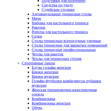
Подставки для полотенец
Средства по уходу
Судейские столики
Антивандальные теннисные столы
Мячи
Наборы для настольного тенниса
Ракетки
Роботы для настольного тенниса
Сетки
Столы теннисные всепогодные уличные
Столы теннисные для закрытых помещений
Столы теннисные профессиональные
Чехлы для ракеток
Чехлы для теннисных столов
Спортивные танцы
Блузы гольфы женские
Брюки женские
Брюки мужские
Гольфы футболки комбидрессы рубашки
мужские
Женская тренировочно-разогревочная
одежда
Комбинезоны
Комбинезоны женские
Обувь