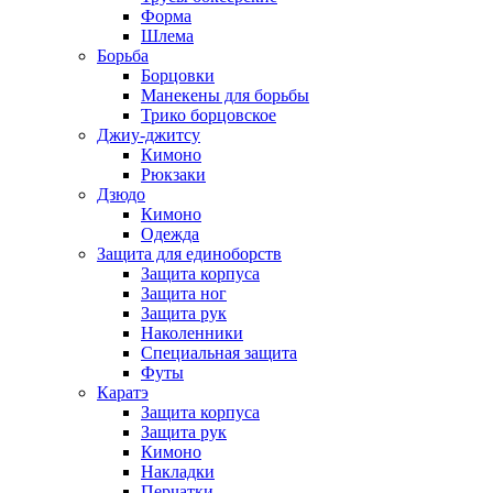
Форма
Шлема
Борьба
Борцовки
Манекены для борьбы
Трико борцовское
Джиу-джитсу
Кимоно
Рюкзаки
Дзюдо
Кимоно
Одежда
Защита для единоборств
Защита корпуса
Защита ног
Защита рук
Наколенники
Специальная защита
Футы
Каратэ
Защита корпуса
Защита рук
Кимоно
Накладки
Перчатки