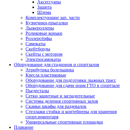
Аксессуары
Защита
Шлема
Комплектующие зап. части
Кузнечики-прыгалки
Лыжероллеры
Роликовые коньки
Роллерсёрфы
Самокаты
Скейтборды
Скейты с мотором
Электросамокаты
Оборудование для стадионов и спортзалов
Атрибутика болельщика
Кресла пластиковые
Оборудование для подготовки лыжных трасс
Оборудование для сдачи норм ГТО в спортзале
Пьедесталы
Сетки защитные и заградительные
Системы деления спортивных залов
Скамьи шкафы для раздевалок
Стеллажи стойки и контейнеры для хранения
спорт.инвентаря
Универсальные спортивные площадки
Плавание