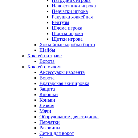
Нагрудник игрока
Налокотники игрока
Перчатки игрока
Ракушка хоккейная
Рейтузы
Шлема игрока
Шорты игрока
Щитки игрока
Хоккейные коробки борта
Шайбы
Хоккей на траве
Ворота
Хоккей с мячом
Аксессуары изолента
Ворота
Вратарская экипировка
Защита
Клюшки
Коньки
Лезвия
Мячи
Оборудование для стадиона
Перчатки
Раковины
Сетки для ворот