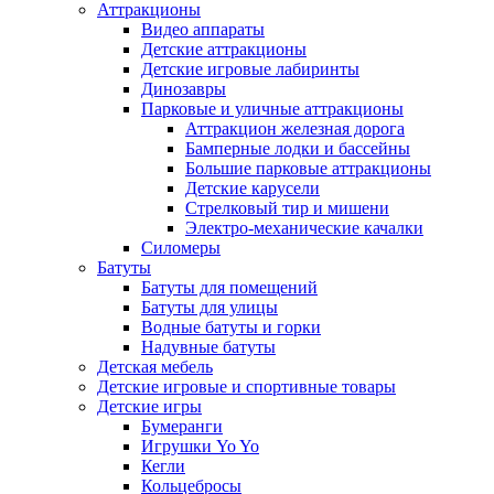
Аттракционы
Видео аппараты
Детские аттракционы
Детские игровые лабиринты
Динозавры
Парковые и уличные аттракционы
Аттракцион железная дорога
Бамперные лодки и бассейны
Большие парковые аттракционы
Детские карусели
Стрелковый тир и мишени
Электро-механические качалки
Силомеры
Батуты
Батуты для помещений
Батуты для улицы
Водные батуты и горки
Надувные батуты
Детская мебель
Детские игровые и спортивные товары
Детские игры
Бумеранги
Игрушки Yo Yo
Кегли
Кольцебросы