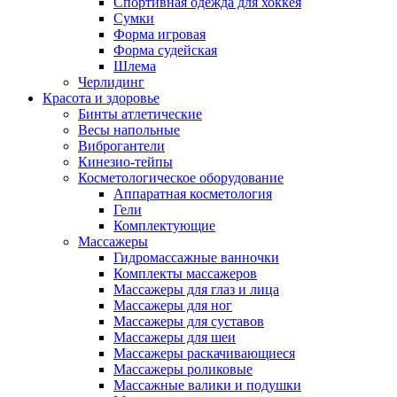
Спортивная одежда для хоккея
Сумки
Форма игровая
Форма судейская
Шлема
Черлидинг
Красота и здоровье
Бинты атлетические
Весы напольные
Виброгантели
Кинезио-тейпы
Косметологическое оборудование
Аппаратная косметология
Гели
Комплектующие
Массажеры
Гидромассажные ванночки
Комплекты массажеров
Массажеры для глаз и лица
Массажеры для ног
Массажеры для суставов
Массажеры для шеи
Массажеры раскачивающиеся
Массажеры роликовые
Массажные валики и подушки