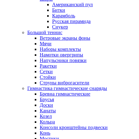
Американский пул
Битки
Карамболь
Русская пирамида
Снукер
Большой теннис
Ветровые экраны фоны
Мячи
Наборы комплекты
Намотки овергрипы
Напульсники повязки
Ракетки
Сетки
Стойки
Струны виброгасители
Гимнастика гимнастические снаряды
Бревна гимнастические
Брусья
Доски
Канаты
Козел
Кольца
Консоли кронштейны подвески
Конь
Мостики