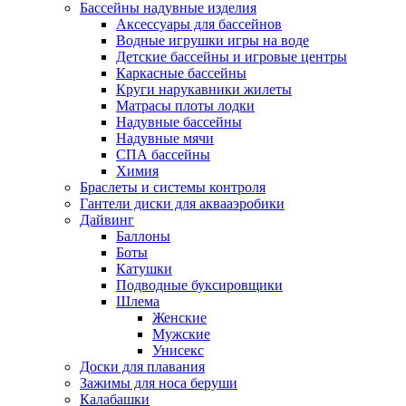
Бассейны надувные изделия
Аксессуары для бассейнов
Водные игрушки игры на воде
Детские бассейны и игровые центры
Каркасные бассейны
Круги нарукавники жилеты
Матрасы плоты лодки
Надувные бассейны
Надувные мячи
СПА бассейны
Химия
Браслеты и системы контроля
Гантели диски для аквааэробики
Дайвинг
Баллоны
Боты
Катушки
Подводные буксировщики
Шлема
Женские
Мужские
Унисекс
Доски для плавания
Зажимы для носа беруши
Калабашки