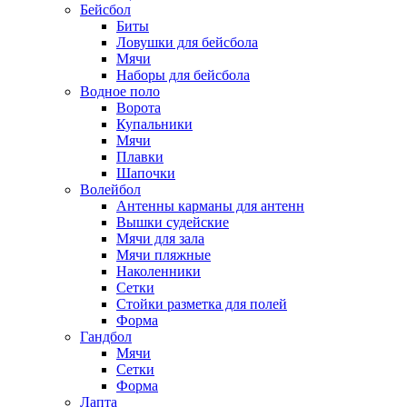
Бейсбол
Биты
Ловушки для бейсбола
Мячи
Наборы для бейсбола
Водное поло
Ворота
Купальники
Мячи
Плавки
Шапочки
Волейбол
Антенны карманы для антенн
Вышки судейские
Мячи для зала
Мячи пляжные
Наколенники
Сетки
Стойки разметка для полей
Форма
Гандбол
Мячи
Сетки
Форма
Лапта