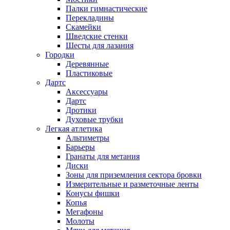
Палки гимнастические
Перекладины
Скамейки
Шведские стенки
Шесты для лазания
Городки
Деревянные
Пластиковые
Дартс
Аксессуары
Дартс
Дротики
Духовые трубки
Легкая атлетика
Альтиметры
Барьеры
Гранаты для метания
Диски
Зоны для приземления сектора бровки
Измерительные и разметочные ленты
Конусы фишки
Копья
Мегафоны
Молоты