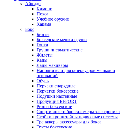
Айкидо
Кимоно
Пояса
Учебное оружие
Хакама
Бокс
Бинты
Боксерские мешки груши
Гонги
Груши пневматические
Жилеты
Капы
Лапы макивары
Наполнители для резервуаров мешков и
оснований
Обувь
Перчаки снарядные
Перчатки боксерские
Подушки настенные
Продукция EFFORT
Ринги боксерские
Спортивные табло силомеры электроника
Стойки кронштейны подвесные системы
Тренажеры аксессуары для бокса
Трусы боксерские