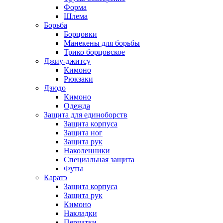
Форма
Шлема
Борьба
Борцовки
Манекены для борьбы
Трико борцовское
Джиу-джитсу
Кимоно
Рюкзаки
Дзюдо
Кимоно
Одежда
Защита для единоборств
Защита корпуса
Защита ног
Защита рук
Наколенники
Специальная защита
Футы
Каратэ
Защита корпуса
Защита рук
Кимоно
Накладки
Перчатки