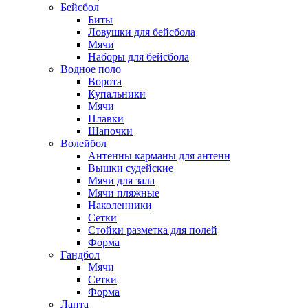
Бейсбол
Биты
Ловушки для бейсбола
Мячи
Наборы для бейсбола
Водное поло
Ворота
Купальники
Мячи
Плавки
Шапочки
Волейбол
Антенны карманы для антенн
Вышки судейские
Мячи для зала
Мячи пляжные
Наколенники
Сетки
Стойки разметка для полей
Форма
Гандбол
Мячи
Сетки
Форма
Лапта