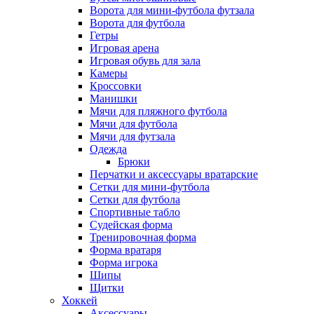
Ворота для мини-футбола футзала
Ворота для футбола
Гетры
Игровая арена
Игровая обувь для зала
Камеры
Кроссовки
Манишки
Мячи для пляжного футбола
Мячи для футбола
Мячи для футзала
Одежда
Брюки
Перчатки и аксессуары вратарские
Сетки для мини-футбола
Сетки для футбола
Спортивные табло
Судейская форма
Тренировочная форма
Форма вратаря
Форма игрока
Шипы
Щитки
Хоккей
Аксессуары