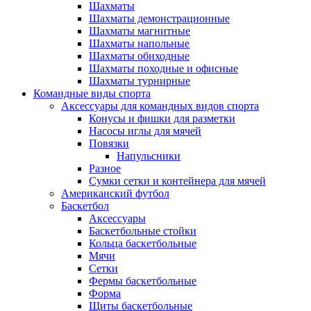
Шахматы
Шахматы демонстрационные
Шахматы магнитные
Шахматы напольные
Шахматы обиходные
Шахматы походные и офисные
Шахматы турнирные
Командные виды спорта
Аксессуары для командных видов спорта
Конусы и фишки для разметки
Насосы иглы для мячей
Повязки
Напульсники
Разное
Сумки сетки и контейнера для мячей
Американский футбол
Баскетбол
Аксессуары
Баскетбольные стойки
Кольца баскетбольные
Мячи
Сетки
Фермы баскетбольные
Форма
Щиты баскетбольные