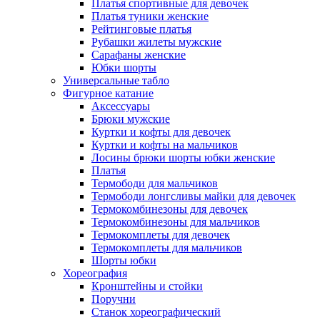
Платья спортивные для девочек
Платья туники женские
Рейтинговые платья
Рубашки жилеты мужские
Сарафаны женские
Юбки шорты
Универсальные табло
Фигурное катание
Аксессуары
Брюки мужские
Куртки и кофты для девочек
Куртки и кофты на мальчиков
Лосины брюки шорты юбки женские
Платья
Термободи для мальчиков
Термободи лонгсливы майки для девочек
Термокомбинезоны для девочек
Термокомбинезоны для мальчиков
Термокомплеты для девочек
Термокомплеты для мальчиков
Шорты юбки
Хореография
Кронштейны и стойки
Поручни
Станок хореографический