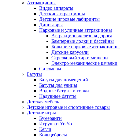
Аттракционы
Видео аппараты
Детские аттракционы
Детские игровые лабиринты
Динозавры
Парковые и уличные аттракционы
Аттракцион железная дорога
Бамперные лодки и бассейны
Большие парковые аттракционы
Детские карусели
Стрелковый тир и мишени
Электро-механические качалки
Силомеры
Батуты
Батуты для помещений
Батуты для улицы
Водные батуты и горки
Надувные батуты
Детская мебель
Детские игровые и спортивные товары
Детские игры
Бумеранги
Игрушки Yo Yo
Кегли
Кольцебросы