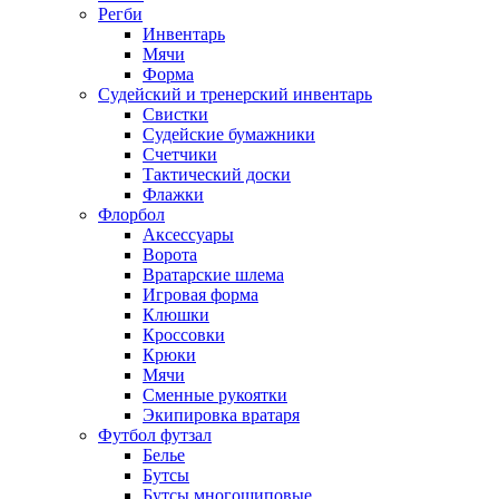
Регби
Инвентарь
Мячи
Форма
Судейский и тренерский инвентарь
Свистки
Судейские бумажники
Счетчики
Тактический доски
Флажки
Флорбол
Аксессуары
Ворота
Вратарские шлема
Игровая форма
Клюшки
Кроссовки
Крюки
Мячи
Сменные рукоятки
Экипировка вратаря
Футбол футзал
Белье
Бутсы
Бутсы многошиповые