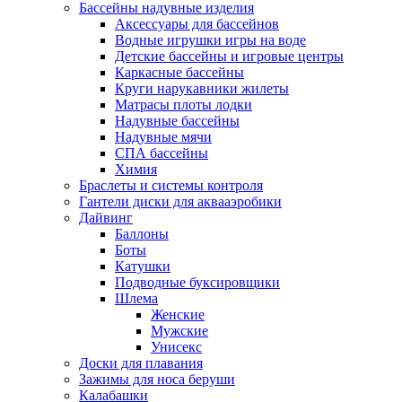
Бассейны надувные изделия
Аксессуары для бассейнов
Водные игрушки игры на воде
Детские бассейны и игровые центры
Каркасные бассейны
Круги нарукавники жилеты
Матрасы плоты лодки
Надувные бассейны
Надувные мячи
СПА бассейны
Химия
Браслеты и системы контроля
Гантели диски для аквааэробики
Дайвинг
Баллоны
Боты
Катушки
Подводные буксировщики
Шлема
Женские
Мужские
Унисекс
Доски для плавания
Зажимы для носа беруши
Калабашки