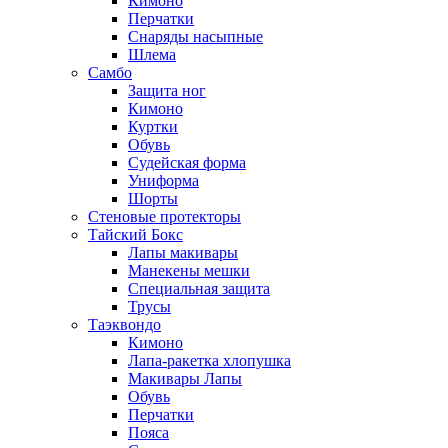
Кимоно
Перчатки
Снаряды насыпные
Шлема
Самбо
Защита ног
Кимоно
Куртки
Обувь
Судейская форма
Униформа
Шорты
Стеновые протекторы
Тайский Бокс
Лапы макивары
Манекены мешки
Специальная защита
Трусы
Таэквондо
Кимоно
Лапа-ракетка хлопушка
Макивары Лапы
Обувь
Перчатки
Пояса