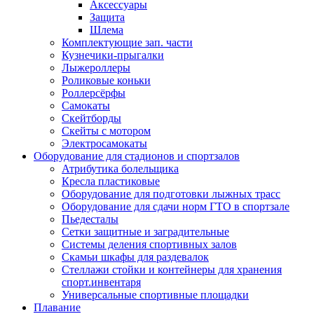
Аксессуары
Защита
Шлема
Комплектующие зап. части
Кузнечики-прыгалки
Лыжероллеры
Роликовые коньки
Роллерсёрфы
Самокаты
Скейтборды
Скейты с мотором
Электросамокаты
Оборудование для стадионов и спортзалов
Атрибутика болельщика
Кресла пластиковые
Оборудование для подготовки лыжных трасс
Оборудование для сдачи норм ГТО в спортзале
Пьедесталы
Сетки защитные и заградительные
Системы деления спортивных залов
Скамьи шкафы для раздевалок
Стеллажи стойки и контейнеры для хранения
спорт.инвентаря
Универсальные спортивные площадки
Плавание