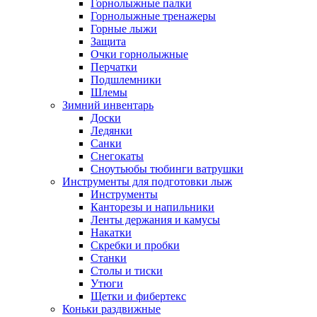
Горнолыжные палки
Горнолыжные тренажеры
Горные лыжи
Защита
Очки горнолыжные
Перчатки
Подшлемники
Шлемы
Зимний инвентарь
Доски
Ледянки
Санки
Снегокаты
Сноутьюбы тюбинги ватрушки
Инструменты для подготовки лыж
Инструменты
Канторезы и напильники
Ленты держания и камусы
Накатки
Скребки и пробки
Станки
Столы и тиски
Утюги
Щетки и фибертекс
Коньки раздвижные