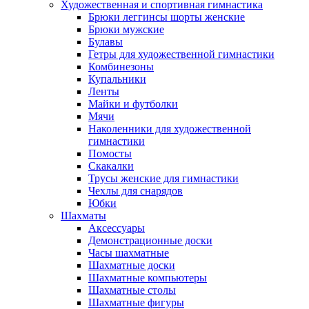
Художественная и спортивная гимнастика
Брюки леггинсы шорты женские
Брюки мужские
Булавы
Гетры для художественной гимнастики
Комбинезоны
Купальники
Ленты
Майки и футболки
Мячи
Наколенники для художественной
гимнастики
Помосты
Скакалки
Трусы женские для гимнастики
Чехлы для снарядов
Юбки
Шахматы
Аксессуары
Демонстрационные доски
Часы шахматные
Шахматные доски
Шахматные компьютеры
Шахматные столы
Шахматные фигуры