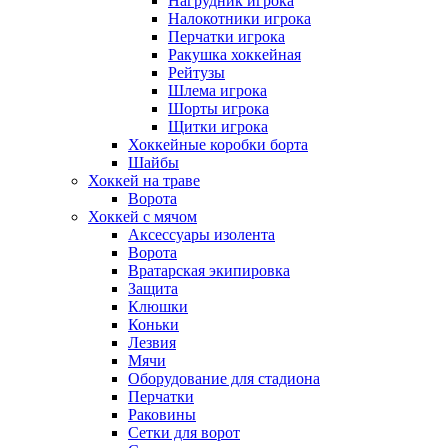
Нагрудник игрока
Налокотники игрока
Перчатки игрока
Ракушка хоккейная
Рейтузы
Шлема игрока
Шорты игрока
Щитки игрока
Хоккейные коробки борта
Шайбы
Хоккей на траве
Ворота
Хоккей с мячом
Аксессуары изолента
Ворота
Вратарская экипировка
Защита
Клюшки
Коньки
Лезвия
Мячи
Оборудование для стадиона
Перчатки
Раковины
Сетки для ворот