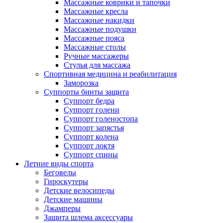
Массажные коврики и тапочки
Массажные кресла
Массажные накидки
Массажные подушки
Массажные пояса
Массажные столы
Ручные массажеры
Стулья для массажа
Спортивная медицина и реабилитация
Заморозка
Суппорты бинты защита
Суппорт бедра
Суппорт голени
Суппорт голеностопа
Суппорт запястья
Суппорт колена
Суппорт локтя
Суппорт спины
Летние виды спорта
Беговелы
Гироскутеры
Детские велосипеды
Детские машины
Джамперы
Защита шлема аксессуары