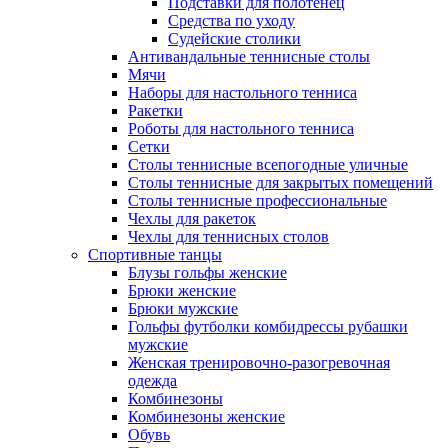
Подставки для полотенец
Средства по уходу
Судейские столики
Антивандальные теннисные столы
Мячи
Наборы для настольного тенниса
Ракетки
Роботы для настольного тенниса
Сетки
Столы теннисные всепогодные уличные
Столы теннисные для закрытых помещений
Столы теннисные профессиональные
Чехлы для ракеток
Чехлы для теннисных столов
Спортивные танцы
Блузы гольфы женские
Брюки женские
Брюки мужские
Гольфы футболки комбидрессы рубашки
мужские
Женская тренировочно-разогревочная
одежда
Комбинезоны
Комбинезоны женские
Обувь