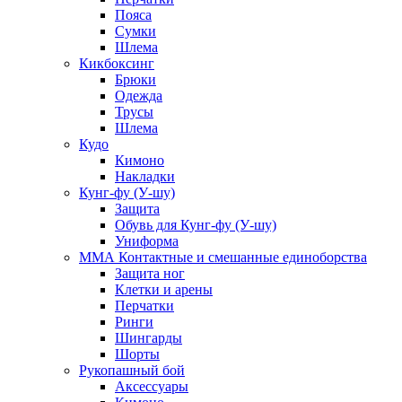
Пояса
Сумки
Шлема
Кикбоксинг
Брюки
Одежда
Трусы
Шлема
Кудо
Кимоно
Накладки
Кунг-фу (У-шу)
Защита
Обувь для Кунг-фу (У-шу)
Униформа
ММА Контактные и смешанные единоборства
Защита ног
Клетки и арены
Перчатки
Ринги
Шингарды
Шорты
Рукопашный бой
Аксессуары