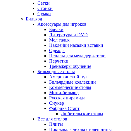
Сетки
Стойки
Сумки
Бильярд
Аксессуары для игроков
Брелки
Литература и DVD
Мел тальк
Наклейки насадки вставки
Одежда
Пеналы для мела держатели
Перчатки
Тренажеры обучение
Бильярдные столы
Американский пул
Бильярдные коллекции
Коммерческие столы
Мини-бильярд
Русская пирамида
Снукер
Фабрика Старт
Любительские столы
Все для столов
Плиты
Покрывала чехлы столешницы