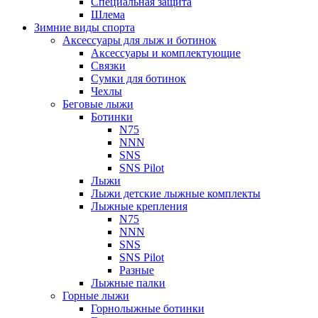
Специальная защита
Шлема
Зимние виды спорта
Аксессуары для лыж и ботинок
Аксессуары и комплектующие
Связки
Сумки для ботинок
Чехлы
Беговые лыжи
Ботинки
N75
NNN
SNS
SNS Pilot
Лыжи
Лыжи детские лыжные комплекты
Лыжные крепления
N75
NNN
SNS
SNS Pilot
Разные
Лыжные палки
Горные лыжи
Горнoлыжные ботинки