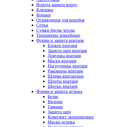
Ворота защита ворот
Клюшки
Коньки
Ограждения для коробок
Сетки
Сумки баулы чехлы
Тренажеры хоккейные
Форма и защита вратаря
Блокер вратаря
Защита шеи вратаря
Ловушка вратаря
Маски вратаря
Нагрудники вратаря
Раковины вратаря
Шлема вратарские
Шорты вратаря
Щитки вратаря
Форма и защита игрока
Белье
Визоры
Гамаши
Защита шеи
Комплект экпипировки
Маски игрока