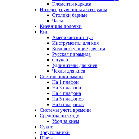
Элементы каркаса
Интерьер сувениры аксессуары
Столики барные
Часы
Киевницы полочки
Кии
Американский пул
Инструменты для кия
Комплектующие для кия
Русская пирамида
Снукер
Удлинители для киев
Чехлы для киев
Светильники лампы
На 1 плафон
На 3 плафона
На 4 плафона
На 5 плафонов
На 6 плафонов
Системы учета времени
Средства по уходу
Уход за кием
Сукно
Треугольники
Шары