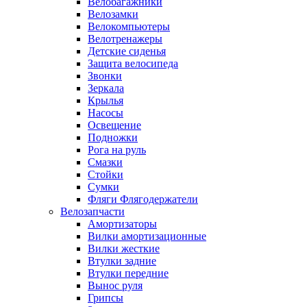
Велобагажники
Велозамки
Велокомпьютеры
Велотренажеры
Детские сиденья
Защита велосипеда
Звонки
Зеркала
Крылья
Насосы
Освещение
Подножки
Рога на руль
Смазки
Стойки
Сумки
Фляги Флягодержатели
Велозапчасти
Амортизаторы
Вилки амортизационные
Вилки жесткие
Втулки задние
Втулки передние
Вынос руля
Грипсы