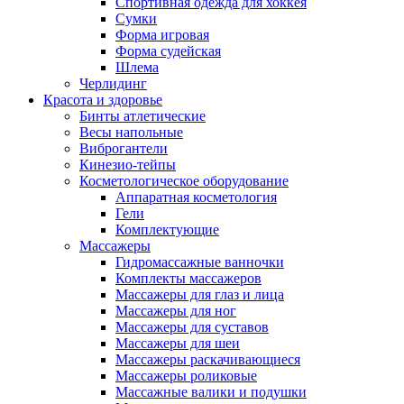
Спортивная одежда для хоккея
Сумки
Форма игровая
Форма судейская
Шлема
Черлидинг
Красота и здоровье
Бинты атлетические
Весы напольные
Виброгантели
Кинезио-тейпы
Косметологическое оборудование
Аппаратная косметология
Гели
Комплектующие
Массажеры
Гидромассажные ванночки
Комплекты массажеров
Массажеры для глаз и лица
Массажеры для ног
Массажеры для суставов
Массажеры для шеи
Массажеры раскачивающиеся
Массажеры роликовые
Массажные валики и подушки