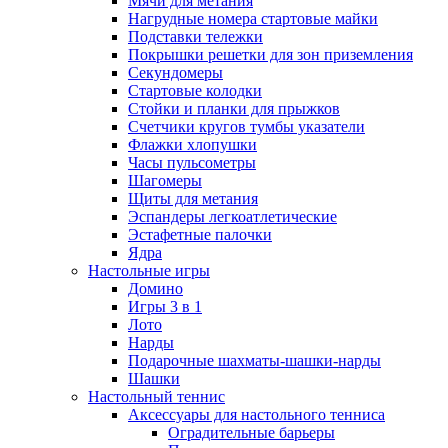
Мячи для метания
Нагрудные номера стартовые майки
Подставки тележки
Покрышки решетки для зон приземления
Секундомеры
Стартовые колодки
Стойки и планки для прыжков
Счетчики кругов тумбы указатели
Флажки хлопушки
Часы пульсометры
Шагомеры
Щиты для метания
Эспандеры легкоатлетические
Эстафетные палочки
Ядра
Настольные игры
Домино
Игры 3 в 1
Лото
Нарды
Подарочные шахматы-шашки-нарды
Шашки
Настольный теннис
Аксессуары для настольного тенниса
Оградительные барьеры