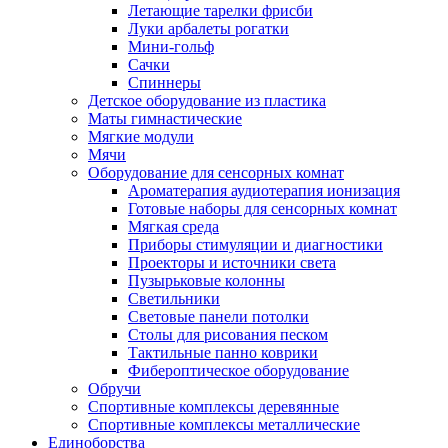
Летающие тарелки фрисби
Луки арбалеты рогатки
Мини-гольф
Сачки
Спиннеры
Детское оборудование из пластика
Маты гимнастические
Мягкие модули
Мячи
Оборудование для сенсорных комнат
Ароматерапия аудиотерапия ионизация
Готовые наборы для сенсорных комнат
Мягкая среда
Приборы стимуляции и диагностики
Проекторы и источники света
Пузырьковые колонны
Светильники
Световые панели потолки
Столы для рисования песком
Тактильные панно коврики
Фибероптическое оборудование
Обручи
Спортивные комплексы деревянные
Спортивные комплексы металлические
Единоборства