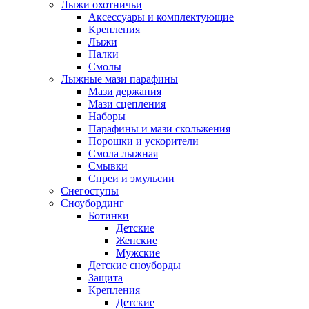
Лыжи охотничьи
Аксессуары и комплектующие
Крепления
Лыжи
Палки
Смолы
Лыжные мази парафины
Мази держания
Мази сцепления
Наборы
Парафины и мази скольжения
Порошки и ускорители
Смола лыжная
Смывки
Спреи и эмульсии
Снегоступы
Сноубординг
Ботинки
Детские
Женские
Мужские
Детские сноуборды
Защита
Крепления
Детские