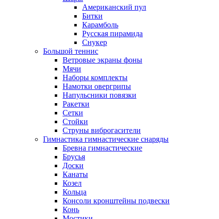
Американский пул
Битки
Карамболь
Русская пирамида
Снукер
Большой теннис
Ветровые экраны фоны
Мячи
Наборы комплекты
Намотки овергрипы
Напульсники повязки
Ракетки
Сетки
Стойки
Струны виброгасители
Гимнастика гимнастические снаряды
Бревна гимнастические
Брусья
Доски
Канаты
Козел
Кольца
Консоли кронштейны подвески
Конь
Мостики