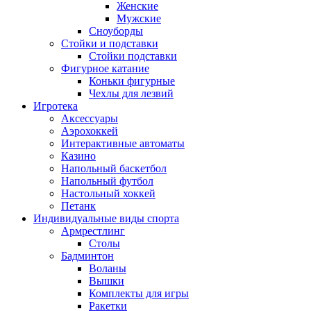
Женские
Мужские
Сноуборды
Стойки и подставки
Cтойки подставки
Фигурное катание
Коньки фигурные
Чехлы для лезвий
Игротека
Аксессуары
Аэрохоккей
Интерактивные автоматы
Казино
Напольный баскетбол
Напольный футбол
Настольный хоккей
Петанк
Индивидуальные виды спорта
Армрестлинг
Столы
Бадминтон
Воланы
Вышки
Комплекты для игры
Ракетки