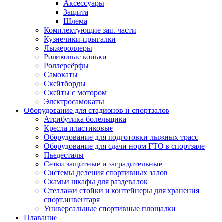
Аксессуары
Защита
Шлема
Комплектующие зап. части
Кузнечики-прыгалки
Лыжероллеры
Роликовые коньки
Роллерсёрфы
Самокаты
Скейтборды
Скейты с мотором
Электросамокаты
Оборудование для стадионов и спортзалов
Атрибутика болельщика
Кресла пластиковые
Оборудование для подготовки лыжных трасс
Оборудование для сдачи норм ГТО в спортзале
Пьедесталы
Сетки защитные и заградительные
Системы деления спортивных залов
Скамьи шкафы для раздевалок
Стеллажи стойки и контейнеры для хранения
спорт.инвентаря
Универсальные спортивные площадки
Плавание