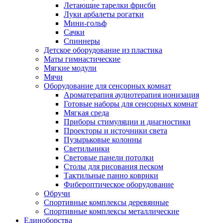
Летающие тарелки фрисби
Луки арбалеты рогатки
Мини-гольф
Сачки
Спиннеры
Детское оборудование из пластика
Маты гимнастические
Мягкие модули
Мячи
Оборудование для сенсорных комнат
Ароматерапия аудиотерапия ионизация
Готовые наборы для сенсорных комнат
Мягкая среда
Приборы стимуляции и диагностики
Проекторы и источники света
Пузырьковые колонны
Светильники
Световые панели потолки
Столы для рисования песком
Тактильные панно коврики
Фибероптическое оборудование
Обручи
Спортивные комплексы деревянные
Спортивные комплексы металлические
Единоборства