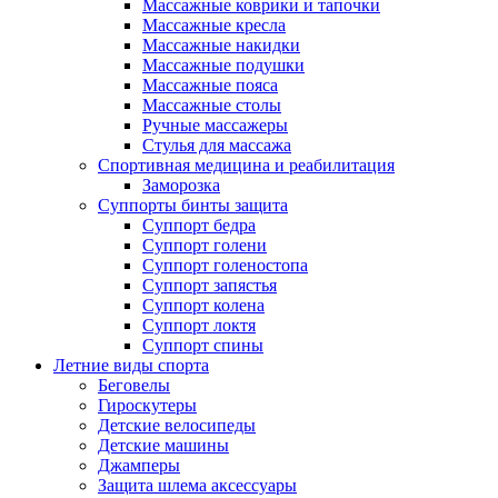
Массажные коврики и тапочки
Массажные кресла
Массажные накидки
Массажные подушки
Массажные пояса
Массажные столы
Ручные массажеры
Стулья для массажа
Спортивная медицина и реабилитация
Заморозка
Суппорты бинты защита
Суппорт бедра
Суппорт голени
Суппорт голеностопа
Суппорт запястья
Суппорт колена
Суппорт локтя
Суппорт спины
Летние виды спорта
Беговелы
Гироскутеры
Детские велосипеды
Детские машины
Джамперы
Защита шлема аксессуары