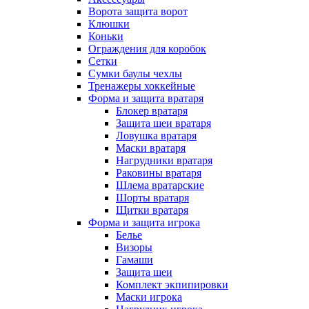
Ворота защита ворот
Клюшки
Коньки
Ограждения для коробок
Сетки
Сумки баулы чехлы
Тренажеры хоккейные
Форма и защита вратаря
Блокер вратаря
Защита шеи вратаря
Ловушка вратаря
Маски вратаря
Нагрудники вратаря
Раковины вратаря
Шлема вратарские
Шорты вратаря
Щитки вратаря
Форма и защита игрока
Белье
Визоры
Гамаши
Защита шеи
Комплект экпипировки
Маски игрока