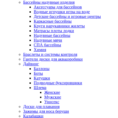
Бассейны надувные изделия
Аксессуары для бассейнов
Водные игрушки игры на воде
Детские бассейны и игровые центры
Каркасные бассейны
Круги нарукавники жилеты
Матрасы плоты лодки
Надувные бассейны
Надувные мячи
СПА бассейны
Химия
Браслеты и системы контроля
Гантели диски для аквааэробики
Дайвинг
Баллоны
Боты
Катушки
Подводные буксировщики
Шлема
Женские
Мужские
Унисекс
Доски для плавания
Зажимы для носа беруши
Калабашки