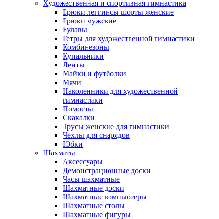
Художественная и спортивная гимнастика
Брюки леггинсы шорты женские
Брюки мужские
Булавы
Гетры для художественной гимнастики
Комбинезоны
Купальники
Ленты
Майки и футболки
Мячи
Наколенники для художественной
гимнастики
Помосты
Скакалки
Трусы женские для гимнастики
Чехлы для снарядов
Юбки
Шахматы
Аксессуары
Демонстрационные доски
Часы шахматные
Шахматные доски
Шахматные компьютеры
Шахматные столы
Шахматные фигуры