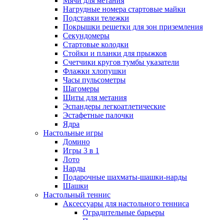
Мячи для метания
Нагрудные номера стартовые майки
Подставки тележки
Покрышки решетки для зон приземления
Секундомеры
Стартовые колодки
Стойки и планки для прыжков
Счетчики кругов тумбы указатели
Флажки хлопушки
Часы пульсометры
Шагомеры
Щиты для метания
Эспандеры легкоатлетические
Эстафетные палочки
Ядра
Настольные игры
Домино
Игры 3 в 1
Лото
Нарды
Подарочные шахматы-шашки-нарды
Шашки
Настольный теннис
Аксессуары для настольного тенниса
Оградительные барьеры