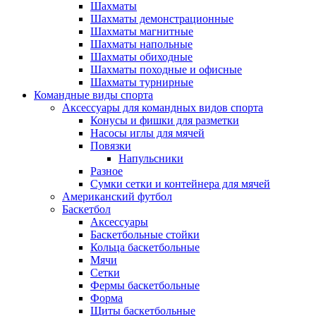
Шахматы
Шахматы демонстрационные
Шахматы магнитные
Шахматы напольные
Шахматы обиходные
Шахматы походные и офисные
Шахматы турнирные
Командные виды спорта
Аксессуары для командных видов спорта
Конусы и фишки для разметки
Насосы иглы для мячей
Повязки
Напульсники
Разное
Сумки сетки и контейнера для мячей
Американский футбол
Баскетбол
Аксессуары
Баскетбольные стойки
Кольца баскетбольные
Мячи
Сетки
Фермы баскетбольные
Форма
Щиты баскетбольные