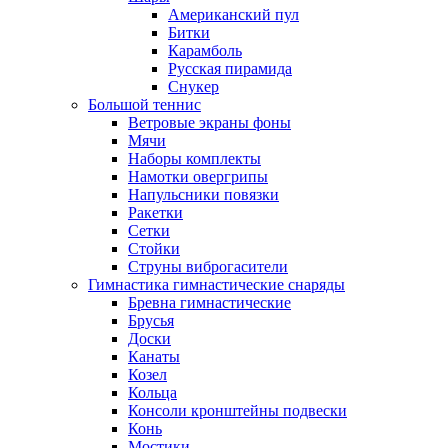
Американский пул
Битки
Карамболь
Русская пирамида
Снукер
Большой теннис
Ветровые экраны фоны
Мячи
Наборы комплекты
Намотки овергрипы
Напульсники повязки
Ракетки
Сетки
Стойки
Струны виброгасители
Гимнастика гимнастические снаряды
Бревна гимнастические
Брусья
Доски
Канаты
Козел
Кольца
Консоли кронштейны подвески
Конь
Мостики