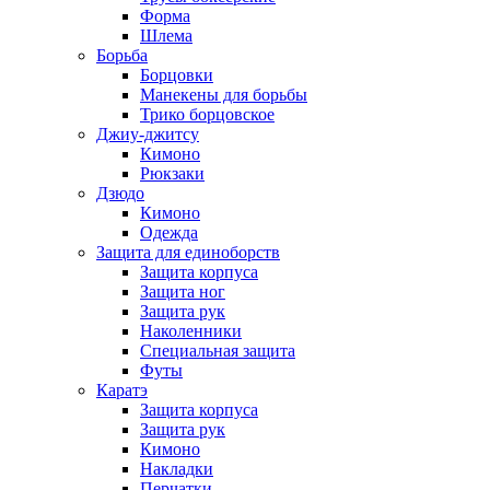
Форма
Шлема
Борьба
Борцовки
Манекены для борьбы
Трико борцовское
Джиу-джитсу
Кимоно
Рюкзаки
Дзюдо
Кимоно
Одежда
Защита для единоборств
Защита корпуса
Защита ног
Защита рук
Наколенники
Специальная защита
Футы
Каратэ
Защита корпуса
Защита рук
Кимоно
Накладки
Перчатки