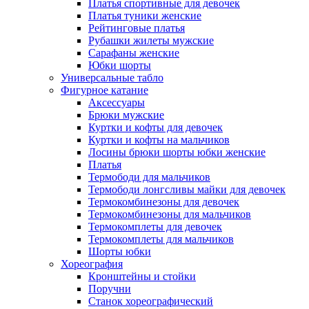
Платья спортивные для девочек
Платья туники женские
Рейтинговые платья
Рубашки жилеты мужские
Сарафаны женские
Юбки шорты
Универсальные табло
Фигурное катание
Аксессуары
Брюки мужские
Куртки и кофты для девочек
Куртки и кофты на мальчиков
Лосины брюки шорты юбки женские
Платья
Термободи для мальчиков
Термободи лонгсливы майки для девочек
Термокомбинезоны для девочек
Термокомбинезоны для мальчиков
Термокомплеты для девочек
Термокомплеты для мальчиков
Шорты юбки
Хореография
Кронштейны и стойки
Поручни
Станок хореографический