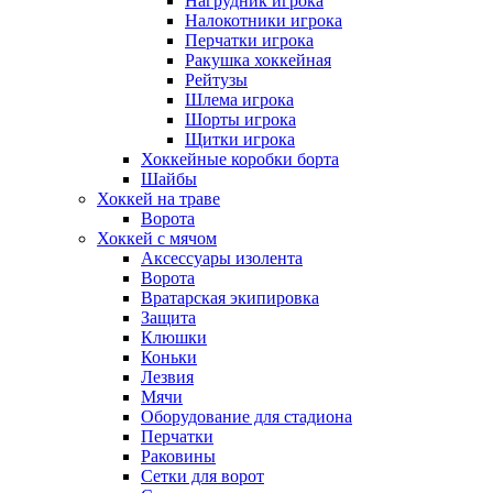
Нагрудник игрока
Налокотники игрока
Перчатки игрока
Ракушка хоккейная
Рейтузы
Шлема игрока
Шорты игрока
Щитки игрока
Хоккейные коробки борта
Шайбы
Хоккей на траве
Ворота
Хоккей с мячом
Аксессуары изолента
Ворота
Вратарская экипировка
Защита
Клюшки
Коньки
Лезвия
Мячи
Оборудование для стадиона
Перчатки
Раковины
Сетки для ворот