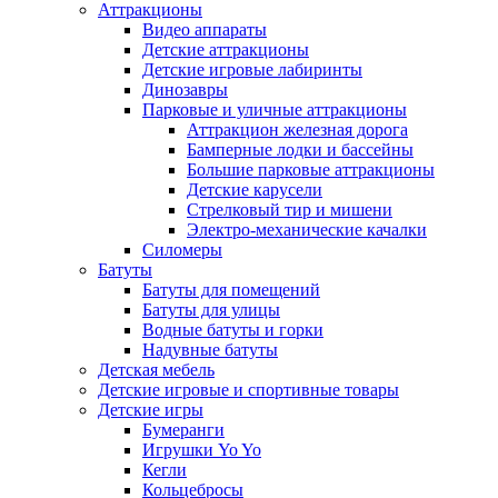
Аттракционы
Видео аппараты
Детские аттракционы
Детские игровые лабиринты
Динозавры
Парковые и уличные аттракционы
Аттракцион железная дорога
Бамперные лодки и бассейны
Большие парковые аттракционы
Детские карусели
Стрелковый тир и мишени
Электро-механические качалки
Силомеры
Батуты
Батуты для помещений
Батуты для улицы
Водные батуты и горки
Надувные батуты
Детская мебель
Детские игровые и спортивные товары
Детские игры
Бумеранги
Игрушки Yo Yo
Кегли
Кольцебросы