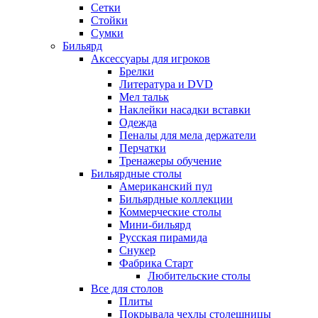
Сетки
Стойки
Сумки
Бильярд
Аксессуары для игроков
Брелки
Литература и DVD
Мел тальк
Наклейки насадки вставки
Одежда
Пеналы для мела держатели
Перчатки
Тренажеры обучение
Бильярдные столы
Американский пул
Бильярдные коллекции
Коммерческие столы
Мини-бильярд
Русская пирамида
Снукер
Фабрика Старт
Любительские столы
Все для столов
Плиты
Покрывала чехлы столешницы