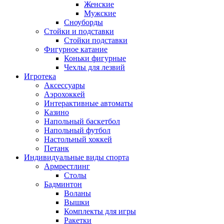
Женские
Мужские
Сноуборды
Стойки и подставки
Cтойки подставки
Фигурное катание
Коньки фигурные
Чехлы для лезвий
Игротека
Аксессуары
Аэрохоккей
Интерактивные автоматы
Казино
Напольный баскетбол
Напольный футбол
Настольный хоккей
Петанк
Индивидуальные виды спорта
Армрестлинг
Столы
Бадминтон
Воланы
Вышки
Комплекты для игры
Ракетки