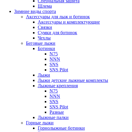
Специальная защита
Шлема
Зимние виды спорта
Аксессуары для лыж и ботинок
Аксессуары и комплектующие
Связки
Сумки для ботинок
Чехлы
Беговые лыжи
Ботинки
N75
NNN
SNS
SNS Pilot
Лыжи
Лыжи детские лыжные комплекты
Лыжные крепления
N75
NNN
SNS
SNS Pilot
Разные
Лыжные палки
Горные лыжи
Горнoлыжные ботинки