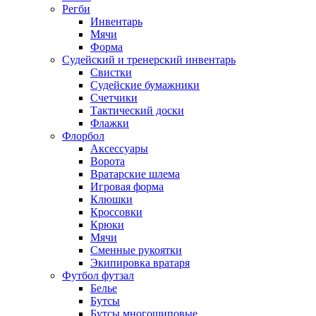
Регби
Инвентарь
Мячи
Форма
Судейский и тренерский инвентарь
Свистки
Судейские бумажники
Счетчики
Тактический доски
Флажки
Флорбол
Аксессуары
Ворота
Вратарские шлема
Игровая форма
Клюшки
Кроссовки
Крюки
Мячи
Сменные рукоятки
Экипировка вратаря
Футбол футзал
Белье
Бутсы
Бутсы многошиповые