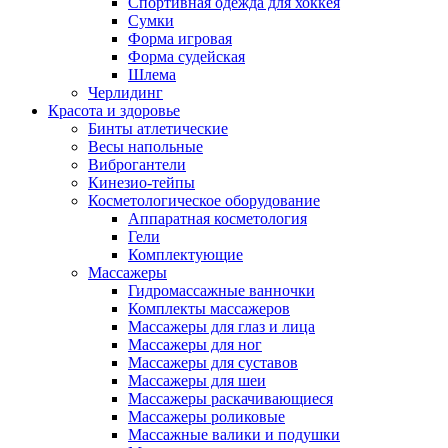
Спортивная одежда для хоккея
Сумки
Форма игровая
Форма судейская
Шлема
Черлидинг
Красота и здоровье
Бинты атлетические
Весы напольные
Виброгантели
Кинезио-тейпы
Косметологическое оборудование
Аппаратная косметология
Гели
Комплектующие
Массажеры
Гидромассажные ванночки
Комплекты массажеров
Массажеры для глаз и лица
Массажеры для ног
Массажеры для суставов
Массажеры для шеи
Массажеры раскачивающиеся
Массажеры роликовые
Массажные валики и подушки