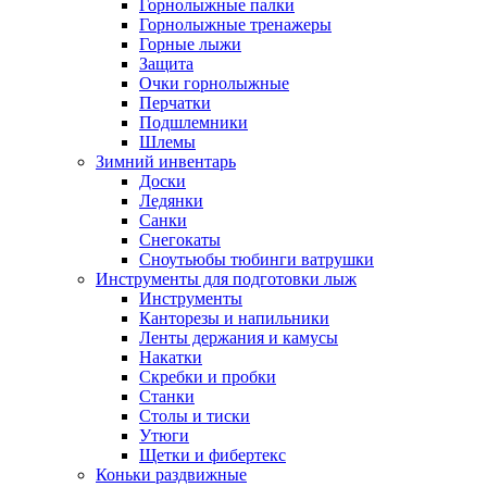
Горнолыжные палки
Горнолыжные тренажеры
Горные лыжи
Защита
Очки горнолыжные
Перчатки
Подшлемники
Шлемы
Зимний инвентарь
Доски
Ледянки
Санки
Снегокаты
Сноутьюбы тюбинги ватрушки
Инструменты для подготовки лыж
Инструменты
Канторезы и напильники
Ленты держания и камусы
Накатки
Скребки и пробки
Станки
Столы и тиски
Утюги
Щетки и фибертекс
Коньки раздвижные