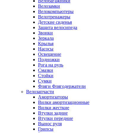
Велобагажники
Велозамки
Велокомпьютеры
Велотренажеры
Детские сиденья
Защита велосипеда
Звонки
Зеркала
Крылья
Насосы
Освещение
Подножки
Рога на руль
Смазки
Стойки
Сумки
Фляги Флягодержатели
Велозапчасти
Амортизаторы
Вилки амортизационные
Вилки жесткие
Втулки задние
Втулки передние
Вынос руля
Грипсы