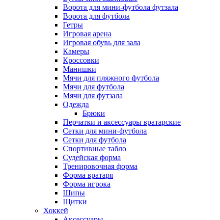
Ворота для мини-футбола футзала
Ворота для футбола
Гетры
Игровая арена
Игровая обувь для зала
Камеры
Кроссовки
Манишки
Мячи для пляжного футбола
Мячи для футбола
Мячи для футзала
Одежда
Брюки
Перчатки и аксессуары вратарские
Сетки для мини-футбола
Сетки для футбола
Спортивные табло
Судейская форма
Тренировочная форма
Форма вратаря
Форма игрока
Шипы
Щитки
Хоккей
Аксессуары