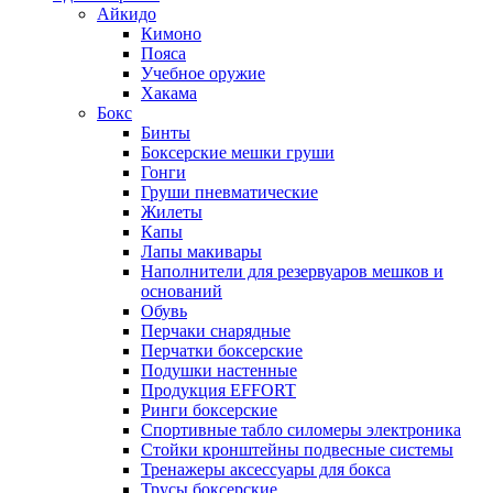
Айкидо
Кимоно
Пояса
Учебное оружие
Хакама
Бокс
Бинты
Боксерские мешки груши
Гонги
Груши пневматические
Жилеты
Капы
Лапы макивары
Наполнители для резервуаров мешков и
оснований
Обувь
Перчаки снарядные
Перчатки боксерские
Подушки настенные
Продукция EFFORT
Ринги боксерские
Спортивные табло силомеры электроника
Стойки кронштейны подвесные системы
Тренажеры аксессуары для бокса
Трусы боксерские