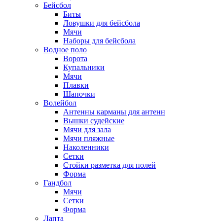
Бейсбол
Биты
Ловушки для бейсбола
Мячи
Наборы для бейсбола
Водное поло
Ворота
Купальники
Мячи
Плавки
Шапочки
Волейбол
Антенны карманы для антенн
Вышки судейские
Мячи для зала
Мячи пляжные
Наколенники
Сетки
Стойки разметка для полей
Форма
Гандбол
Мячи
Сетки
Форма
Лапта