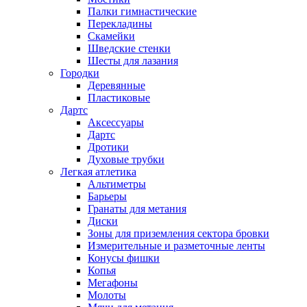
Палки гимнастические
Перекладины
Скамейки
Шведские стенки
Шесты для лазания
Городки
Деревянные
Пластиковые
Дартс
Аксессуары
Дартс
Дротики
Духовые трубки
Легкая атлетика
Альтиметры
Барьеры
Гранаты для метания
Диски
Зоны для приземления сектора бровки
Измерительные и разметочные ленты
Конусы фишки
Копья
Мегафоны
Молоты