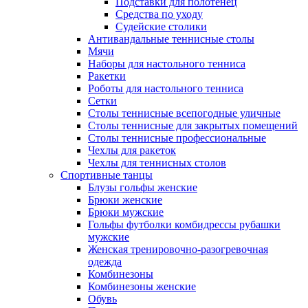
Подставки для полотенец
Средства по уходу
Судейские столики
Антивандальные теннисные столы
Мячи
Наборы для настольного тенниса
Ракетки
Роботы для настольного тенниса
Сетки
Столы теннисные всепогодные уличные
Столы теннисные для закрытых помещений
Столы теннисные профессиональные
Чехлы для ракеток
Чехлы для теннисных столов
Спортивные танцы
Блузы гольфы женские
Брюки женские
Брюки мужские
Гольфы футболки комбидрессы рубашки
мужские
Женская тренировочно-разогревочная
одежда
Комбинезоны
Комбинезоны женские
Обувь