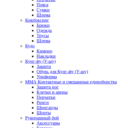
Пояса
Сумки
Шлема
Кикбоксинг
Брюки
Одежда
Трусы
Шлема
Кудо
Кимоно
Накладки
Кунг-фу (У-шу)
Защита
Обувь для Кунг-фу (У-шу)
Униформа
ММА Контактные и смешанные единоборства
Защита ног
Клетки и арены
Перчатки
Ринги
Шингарды
Шорты
Рукопашный бой
Аксессуары