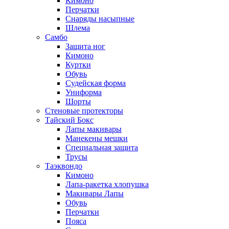
Кимоно
Перчатки
Снаряды насыпные
Шлема
Самбо
Защита ног
Кимоно
Куртки
Обувь
Судейская форма
Униформа
Шорты
Стеновые протекторы
Тайский Бокс
Лапы макивары
Манекены мешки
Специальная защита
Трусы
Таэквондо
Кимоно
Лапа-ракетка хлопушка
Макивары Лапы
Обувь
Перчатки
Пояса