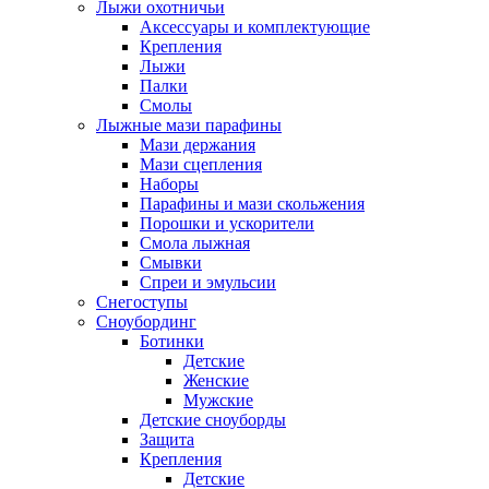
Лыжи охотничьи
Аксессуары и комплектующие
Крепления
Лыжи
Палки
Смолы
Лыжные мази парафины
Мази держания
Мази сцепления
Наборы
Парафины и мази скольжения
Порошки и ускорители
Смола лыжная
Смывки
Спреи и эмульсии
Снегоступы
Сноубординг
Ботинки
Детские
Женские
Мужские
Детские сноуборды
Защита
Крепления
Детские