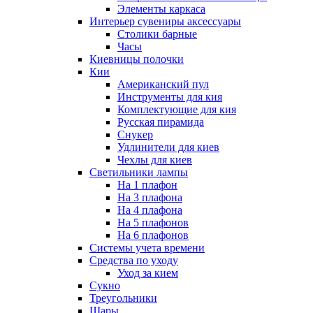
Элементы каркаса
Интерьер сувениры аксессуары
Столики барные
Часы
Киевницы полочки
Кии
Американский пул
Инструменты для кия
Комплектующие для кия
Русская пирамида
Снукер
Удлинители для киев
Чехлы для киев
Светильники лампы
На 1 плафон
На 3 плафона
На 4 плафона
На 5 плафонов
На 6 плафонов
Системы учета времени
Средства по уходу
Уход за кием
Сукно
Треугольники
Шары