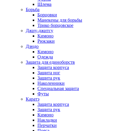
Шлема
Борьба
Борцовки
Манекены для борьбы
Трико борцовское
Джиу-джитсу
Кимоно
Рюкзаки
Дзюдо
Кимоно
Одежда
Защита для единоборств
Защита корпуса
Защита ног
Защита рук
Наколенники
Специальная защита
Футы
Каратэ
Защита корпуса
Защита рук
Кимоно
Накладки
Перчатки
Пояса