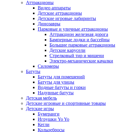
Аттракционы
Видео аппараты
Детские аттракционы
Детские игровые лабиринты
Динозавры
Парковые и уличные аттракционы
Аттракцион железная дорога
Бамперные лодки и бассейны
Большие парковые аттракционы
Детские карусели
Стрелковый тир и мишени
Электро-механические качалки
Силомеры
Батуты
Батуты для помещений
Батуты для улицы
Водные батуты и горки
Надувные батуты
Детская мебель
Детские игровые и спортивные товары
Детские игры
Бумеранги
Игрушки Yo Yo
Кегли
Кольцебросы