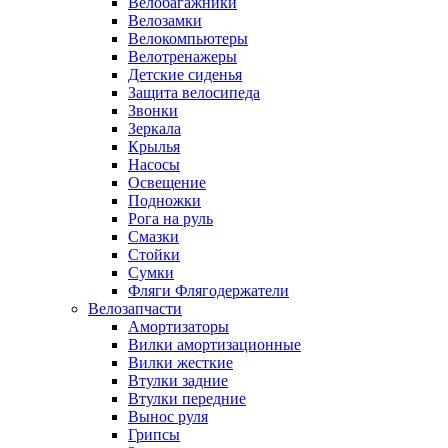
Велобагажники
Велозамки
Велокомпьютеры
Велотренажеры
Детские сиденья
Защита велосипеда
Звонки
Зеркала
Крылья
Насосы
Освещение
Подножки
Рога на руль
Смазки
Стойки
Сумки
Фляги Флягодержатели
Велозапчасти
Амортизаторы
Вилки амортизационные
Вилки жесткие
Втулки задние
Втулки передние
Вынос руля
Грипсы