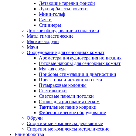
Летающие тарелки фрисби
Луки арбалеты рогатки
Мини-гольф
Сачки
Спиннеры
Детское оборудование из пластика
Маты гимнастические
Мягкие модули
Мячи
Оборудование для сенсорных комнат
Ароматерапия аудиотерапия ионизация
Готовые наборы для сенсорных комнат
Мягкая среда
Приборы стимуляции и диагностики
Проекторы и источники света
Пузырьковые колонны
Светильники
Световые панели потолки
Столы для рисования песком
Тактильные панно коврики
Фибероптическое оборудование
Обручи
Спортивные комплексы деревянные
Спортивные комплексы металлические
Единоборства