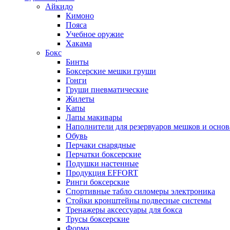
Айкидо
Кимоно
Пояса
Учебное оружие
Хакама
Бокс
Бинты
Боксерские мешки груши
Гонги
Груши пневматические
Жилеты
Капы
Лапы макивары
Наполнители для резервуаров мешков и осно
Обувь
Перчаки снарядные
Перчатки боксерские
Подушки настенные
Продукция EFFORT
Ринги боксерские
Спортивные табло силомеры электроника
Стойки кронштейны подвесные системы
Тренажеры аксессуары для бокса
Трусы боксерские
Форма