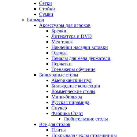
Сетки
Стойки
Сумки
Бильярд
Аксессуары для игроков
Брелки
Литература и DVD
Мел тальк
Наклейки насадки вставки
Одежда
Пеналы для мела держатели
Перчатки
Тренажеры обучение
Бильярдные столы
Американский пул
Бильярдные коллекции
Коммерческие столы
Мини-бильярд
Русская пирамида
Снукер
Фабрика Старт
Любительские столы
Все для столов
Плиты
Покрывала чехлы столешницы