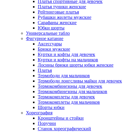
Платья спортивные для девочек
Платья туники женские
Рейтинговые платья
Рубашки жилеты мужские
Сарафаны женские
Юбки шорты
Универсальные табло
Фигурное катание
Аксессуары
Брюки мужские
Куртки и кофты для девочек
Куртки и кофты на мальчиков
Лосины брюки шорты юбки женские
Платья
Термободи для мальчиков
Термободи лонгсливы майки для девочек
Термокомбинезоны для девочек
Термокомбинезоны для мальчиков
Термокомплеты для девочек
Термокомплеты для мальчиков
Шорты юбки
Хореография
Кронштейны и стойки
Поручни
Станок хореографический