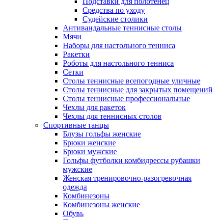
Подставки для полотенец
Средства по уходу
Судейские столики
Антивандальные теннисные столы
Мячи
Наборы для настольного тенниса
Ракетки
Роботы для настольного тенниса
Сетки
Столы теннисные всепогодные уличные
Столы теннисные для закрытых помещений
Столы теннисные профессиональные
Чехлы для ракеток
Чехлы для теннисных столов
Спортивные танцы
Блузы гольфы женские
Брюки женские
Брюки мужские
Гольфы футболки комбидрессы рубашки
мужские
Женская тренировочно-разогревочная
одежда
Комбинезоны
Комбинезоны женские
Обувь