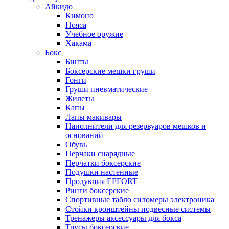
Айкидо
Кимоно
Пояса
Учебное оружие
Хакама
Бокс
Бинты
Боксерские мешки груши
Гонги
Груши пневматические
Жилеты
Капы
Лапы макивары
Наполнители для резервуаров мешков и
оснований
Обувь
Перчаки снарядные
Перчатки боксерские
Подушки настенные
Продукция EFFORT
Ринги боксерские
Спортивные табло силомеры электроника
Стойки кронштейны подвесные системы
Тренажеры аксессуары для бокса
Трусы боксерские