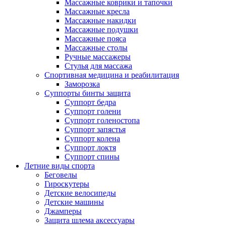
Массажные коврики и тапочки
Массажные кресла
Массажные накидки
Массажные подушки
Массажные пояса
Массажные столы
Ручные массажеры
Стулья для массажа
Спортивная медицина и реабилитация
Заморозка
Суппорты бинты защита
Суппорт бедра
Суппорт голени
Суппорт голеностопа
Суппорт запястья
Суппорт колена
Суппорт локтя
Суппорт спины
Летние виды спорта
Беговелы
Гироскутеры
Детские велосипеды
Детские машины
Джамперы
Защита шлема аксессуары