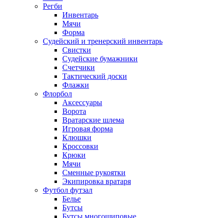
Регби
Инвентарь
Мячи
Форма
Судейский и тренерский инвентарь
Свистки
Судейские бумажники
Счетчики
Тактический доски
Флажки
Флорбол
Аксессуары
Ворота
Вратарские шлема
Игровая форма
Клюшки
Кроссовки
Крюки
Мячи
Сменные рукоятки
Экипировка вратаря
Футбол футзал
Белье
Бутсы
Бутсы многошиповые