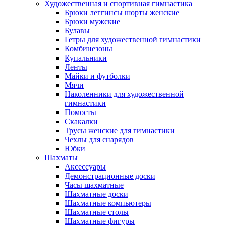
Художественная и спортивная гимнастика
Брюки леггинсы шорты женские
Брюки мужские
Булавы
Гетры для художественной гимнастики
Комбинезоны
Купальники
Ленты
Майки и футболки
Мячи
Наколенники для художественной
гимнастики
Помосты
Скакалки
Трусы женские для гимнастики
Чехлы для снарядов
Юбки
Шахматы
Аксессуары
Демонстрационные доски
Часы шахматные
Шахматные доски
Шахматные компьютеры
Шахматные столы
Шахматные фигуры