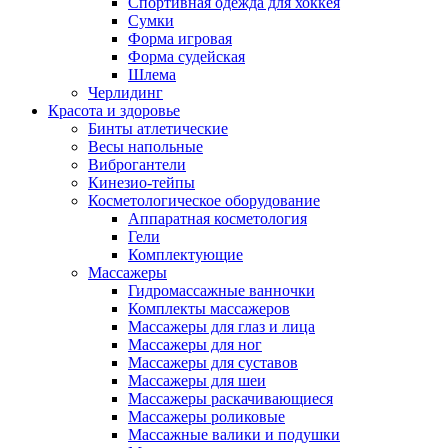
Спортивная одежда для хоккея
Сумки
Форма игровая
Форма судейская
Шлема
Черлидинг
Красота и здоровье
Бинты атлетические
Весы напольные
Виброгантели
Кинезио-тейпы
Косметологическое оборудование
Аппаратная косметология
Гели
Комплектующие
Массажеры
Гидромассажные ванночки
Комплекты массажеров
Массажеры для глаз и лица
Массажеры для ног
Массажеры для суставов
Массажеры для шеи
Массажеры раскачивающиеся
Массажеры роликовые
Массажные валики и подушки