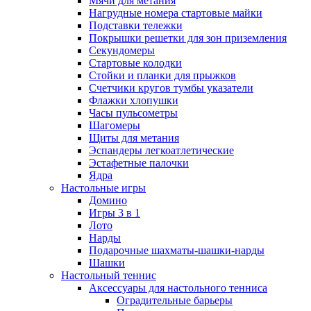
Мячи для метания
Нагрудные номера стартовые майки
Подставки тележки
Покрышки решетки для зон приземления
Секундомеры
Стартовые колодки
Стойки и планки для прыжков
Счетчики кругов тумбы указатели
Флажки хлопушки
Часы пульсометры
Шагомеры
Щиты для метания
Эспандеры легкоатлетические
Эстафетные палочки
Ядра
Настольные игры
Домино
Игры 3 в 1
Лото
Нарды
Подарочные шахматы-шашки-нарды
Шашки
Настольный теннис
Аксессуары для настольного тенниса
Оградительные барьеры