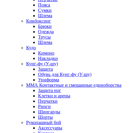
Пояса
Сумки
Шлема
Кикбоксинг
Брюки
Одежда
Трусы
Шлема
Кудо
Кимоно
Накладки
Кунг-фу (У-шу)
Защита
Обувь для Кунг-фу (У-шу)
Униформа
ММА Контактные и смешанные единоборства
Защита ног
Клетки и арены
Перчатки
Ринги
Шингарды
Шорты
Рукопашный бой
Аксессуары