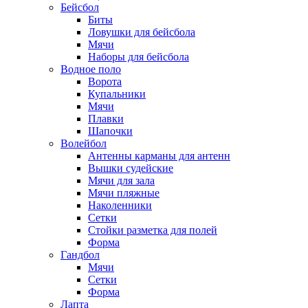
Бейсбол
Биты
Ловушки для бейсбола
Мячи
Наборы для бейсбола
Водное поло
Ворота
Купальники
Мячи
Плавки
Шапочки
Волейбол
Антенны карманы для антенн
Вышки судейские
Мячи для зала
Мячи пляжные
Наколенники
Сетки
Стойки разметка для полей
Форма
Гандбол
Мячи
Сетки
Форма
Лапта