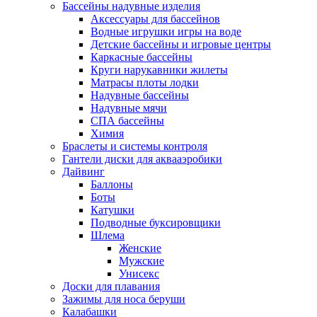
Бассейны надувные изделия
Аксессуары для бассейнов
Водные игрушки игры на воде
Детские бассейны и игровые центры
Каркасные бассейны
Круги нарукавники жилеты
Матрасы плоты лодки
Надувные бассейны
Надувные мячи
СПА бассейны
Химия
Браслеты и системы контроля
Гантели диски для аквааэробики
Дайвинг
Баллоны
Боты
Катушки
Подводные буксировщики
Шлема
Женские
Мужские
Унисекс
Доски для плавания
Зажимы для носа беруши
Калабашки