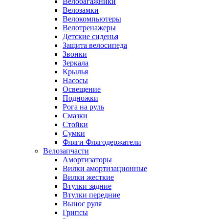
Велобагажники
Велозамки
Велокомпьютеры
Велотренажеры
Детские сиденья
Защита велосипеда
Звонки
Зеркала
Крылья
Насосы
Освещение
Подножки
Рога на руль
Смазки
Стойки
Сумки
Фляги Флягодержатели
Велозапчасти
Амортизаторы
Вилки амортизационные
Вилки жесткие
Втулки задние
Втулки передние
Вынос руля
Грипсы