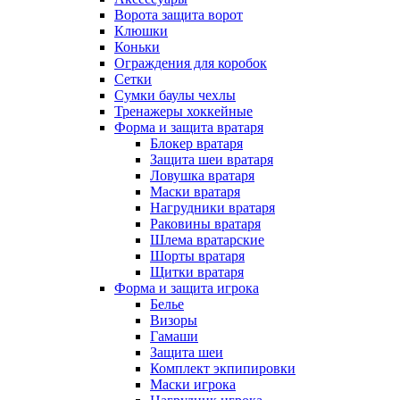
Ворота защита ворот
Клюшки
Коньки
Ограждения для коробок
Сетки
Сумки баулы чехлы
Тренажеры хоккейные
Форма и защита вратаря
Блокер вратаря
Защита шеи вратаря
Ловушка вратаря
Маски вратаря
Нагрудники вратаря
Раковины вратаря
Шлема вратарские
Шорты вратаря
Щитки вратаря
Форма и защита игрока
Белье
Визоры
Гамаши
Защита шеи
Комплект экпипировки
Маски игрока