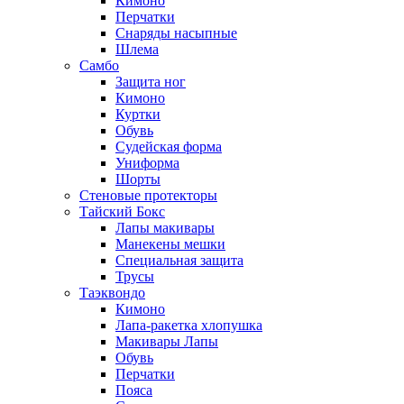
Кимоно
Перчатки
Снаряды насыпные
Шлема
Самбо
Защита ног
Кимоно
Куртки
Обувь
Судейская форма
Униформа
Шорты
Стеновые протекторы
Тайский Бокс
Лапы макивары
Манекены мешки
Специальная защита
Трусы
Таэквондо
Кимоно
Лапа-ракетка хлопушка
Макивары Лапы
Обувь
Перчатки
Пояса