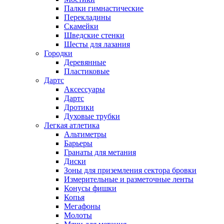
Палки гимнастические
Перекладины
Скамейки
Шведские стенки
Шесты для лазания
Городки
Деревянные
Пластиковые
Дартс
Аксессуары
Дартс
Дротики
Духовые трубки
Легкая атлетика
Альтиметры
Барьеры
Гранаты для метания
Диски
Зоны для приземления сектора бровки
Измерительные и разметочные ленты
Конусы фишки
Копья
Мегафоны
Молоты