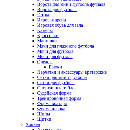
Ворота для мини-футбола футзала
Ворота для футбола
Гетры
Игровая арена
Игровая обувь для зала
Камеры
Кроссовки
Манишки
Мячи для пляжного футбола
Мячи для футбола
Мячи для футзала
Одежда
Брюки
Перчатки и аксессуары вратарские
Сетки для мини-футбола
Сетки для футбола
Спортивные табло
Судейская форма
Тренировочная форма
Форма вратаря
Форма игрока
Шипы
Щитки
Хоккей
Аксессуары