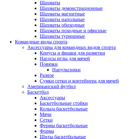
Шахматы
Шахматы демонстрационные
Шахматы магнитные
Шахматы напольные
Шахматы обиходные
Шахматы походные и офисные
Шахматы турнирные
Командные виды спорта
Аксессуары для командных видов спорта
Конусы и фишки для разметки
Насосы иглы для мячей
Повязки
Напульсники
Разное
Сумки сетки и контейнера для мячей
Американский футбол
Баскетбол
Аксессуары
Баскетбольные стойки
Кольца баскетбольные
Мячи
Сетки
Фермы баскетбольные
Форма
Щиты баскетбольные