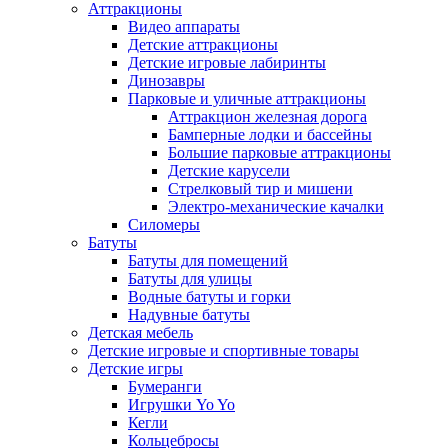
Аттракционы
Видео аппараты
Детские аттракционы
Детские игровые лабиринты
Динозавры
Парковые и уличные аттракционы
Аттракцион железная дорога
Бамперные лодки и бассейны
Большие парковые аттракционы
Детские карусели
Стрелковый тир и мишени
Электро-механические качалки
Силомеры
Батуты
Батуты для помещений
Батуты для улицы
Водные батуты и горки
Надувные батуты
Детская мебель
Детские игровые и спортивные товары
Детские игры
Бумеранги
Игрушки Yo Yo
Кегли
Кольцебросы