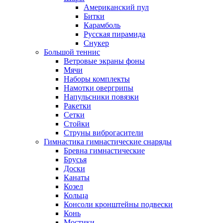
Американский пул
Битки
Карамболь
Русская пирамида
Снукер
Большой теннис
Ветровые экраны фоны
Мячи
Наборы комплекты
Намотки овергрипы
Напульсники повязки
Ракетки
Сетки
Стойки
Струны виброгасители
Гимнастика гимнастические снаряды
Бревна гимнастические
Брусья
Доски
Канаты
Козел
Кольца
Консоли кронштейны подвески
Конь
Мостики