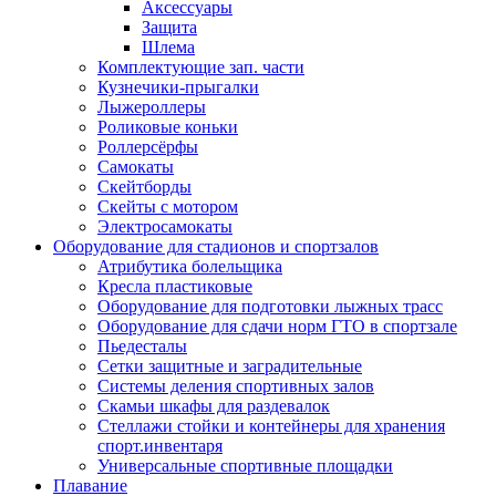
Аксессуары
Защита
Шлема
Комплектующие зап. части
Кузнечики-прыгалки
Лыжероллеры
Роликовые коньки
Роллерсёрфы
Самокаты
Скейтборды
Скейты с мотором
Электросамокаты
Оборудование для стадионов и спортзалов
Атрибутика болельщика
Кресла пластиковые
Оборудование для подготовки лыжных трасс
Оборудование для сдачи норм ГТО в спортзале
Пьедесталы
Сетки защитные и заградительные
Системы деления спортивных залов
Скамьи шкафы для раздевалок
Стеллажи стойки и контейнеры для хранения
спорт.инвентаря
Универсальные спортивные площадки
Плавание