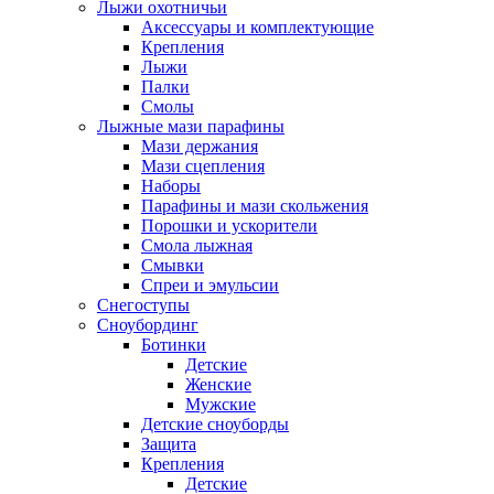
Лыжи охотничьи
Аксессуары и комплектующие
Крепления
Лыжи
Палки
Смолы
Лыжные мази парафины
Мази держания
Мази сцепления
Наборы
Парафины и мази скольжения
Порошки и ускорители
Смола лыжная
Смывки
Спреи и эмульсии
Снегоступы
Сноубординг
Ботинки
Детские
Женские
Мужские
Детские сноуборды
Защита
Крепления
Детские