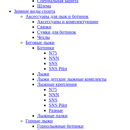
Специальная защита
Шлема
Зимние виды спорта
Аксессуары для лыж и ботинок
Аксессуары и комплектующие
Связки
Сумки для ботинок
Чехлы
Беговые лыжи
Ботинки
N75
NNN
SNS
SNS Pilot
Лыжи
Лыжи детские лыжные комплекты
Лыжные крепления
N75
NNN
SNS
SNS Pilot
Разные
Лыжные палки
Горные лыжи
Горнoлыжные ботинки