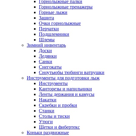
Горнолыжные палки
Горнолыжные тренажеры
Горные лыжи
Защита
Очки горнолыжные
Перчатки
Подшлемники
Шлемы
Зимний инвентарь
Доски
Ледянки
Санки
Снегокаты
Сноутьюбы тюбинги ватрушки
Инструменты для подготовки лыж
Инструменты
Канторезы и напильники
Ленты держания и камусы
Накатки
Скребки и пробки
Станки
Столы и тиски
Утюги
Щетки и фибертекс
Коньки раздвижные