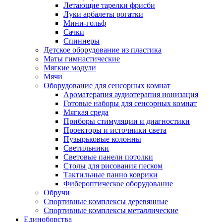
Летающие тарелки фрисби
Луки арбалеты рогатки
Мини-гольф
Сачки
Спиннеры
Детское оборудование из пластика
Маты гимнастические
Мягкие модули
Мячи
Оборудование для сенсорных комнат
Ароматерапия аудиотерапия ионизация
Готовые наборы для сенсорных комнат
Мягкая среда
Приборы стимуляции и диагностики
Проекторы и источники света
Пузырьковые колонны
Светильники
Световые панели потолки
Столы для рисования песком
Тактильные панно коврики
Фибероптическое оборудование
Обручи
Спортивные комплексы деревянные
Спортивные комплексы металлические
Единоборства