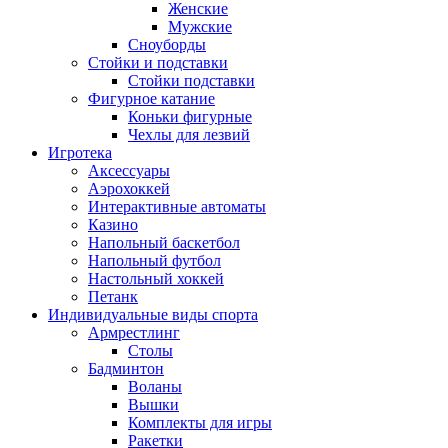
Женские
Мужские
Сноуборды
Стойки и подставки
Cтойки подставки
Фигурное катание
Коньки фигурные
Чехлы для лезвий
Игротека
Аксессуары
Аэрохоккей
Интерактивные автоматы
Казино
Напольный баскетбол
Напольный футбол
Настольный хоккей
Петанк
Индивидуальные виды спорта
Армрестлинг
Столы
Бадминтон
Воланы
Вышки
Комплекты для игры
Ракетки