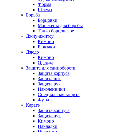
Форма
Шлема
Борьба
Борцовки
Манекены для борьбы
Трико борцовское
Джиу-джитсу
Кимоно
Рюкзаки
Дзюдо
Кимоно
Одежда
Защита для единоборств
Защита корпуса
Защита ног
Защита рук
Наколенники
Специальная защита
Футы
Каратэ
Защита корпуса
Защита рук
Кимоно
Накладки
Перчатки