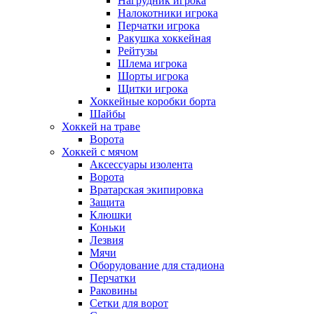
Нагрудник игрока
Налокотники игрока
Перчатки игрока
Ракушка хоккейная
Рейтузы
Шлема игрока
Шорты игрока
Щитки игрока
Хоккейные коробки борта
Шайбы
Хоккей на траве
Ворота
Хоккей с мячом
Аксессуары изолента
Ворота
Вратарская экипировка
Защита
Клюшки
Коньки
Лезвия
Мячи
Оборудование для стадиона
Перчатки
Раковины
Сетки для ворот