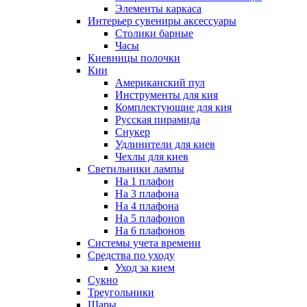
Элементы каркаса
Интерьер сувениры аксессуары
Столики барные
Часы
Киевницы полочки
Кии
Американский пул
Инструменты для кия
Комплектующие для кия
Русская пирамида
Снукер
Удлинители для киев
Чехлы для киев
Светильники лампы
На 1 плафон
На 3 плафона
На 4 плафона
На 5 плафонов
На 6 плафонов
Системы учета времени
Средства по уходу
Уход за кием
Сукно
Треугольники
Шары